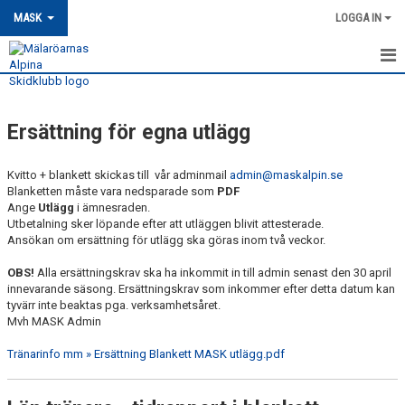
MASK
LOGGA IN
HEM
Ersättning för egna utlägg
MASK-NYHETER
OM MASK
Kvitto + blankett skickas till vår adminmail
admin@maskalpin.se
Blanketten måste vara nedsparade som
PDF
Ange
Utlägg
i ämnesraden.
MEDLEMSSKAP
Utbetalning sker löpande efter att utläggen blivit attesterade.
Ansökan om ersättning för utlägg ska göras inom två veckor.
KONTAKT
OBS!
Alla ersättningskrav ska ha inkommit in till admin senast den 30 april
innevarande säsong. Ersättningskrav som inkommer efter detta datum kan
TRÄNING
tyvärr inte beaktas pga. verksamhetsåret.
Mvh MASK Admin
VÅRA HUVUDTRÄNARE OCH LAGLEDARE
Tränarinfo mm » Ersättning Blankett MASK utlägg.pdf
TRÄNINGSTIDER