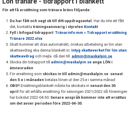
Lön tränare - tidrapport i blankett
LÄGERPLAN
För att få ersättning som tränare krävs följande:
INFORMATION FÖR DIG SOM TRÄNARE
Du har fått och sagt ok till ditt uppdragsavtal.
Har du inte ett fått
TÄVLING
det, kontakta
träningsansvarig i styrelen
Kontakt
Fyll i bifogad tidrapport
Tränarinfo mm » Tidrapport ersättning
Tränare 2022.xlsx
MASK KALENDER
Skatt kommer att dras automatiskt, önskas utbetalning av lön utan
skatteavdrag ska denna blankett in
:
Intyg skatteverket för lön utan
BILDGALLERI
skatteavdrag
och mejla då den till
admin@maskalpin.se
Skicka din tidrapport till
admin@maskalpin.se
ange LÖN i
SPONSORER & PARTNERS
ämnesraden
För ersättning som
skickas in till admin@maskalpin.se senast
KLUBBKLÄDER
den 5:e i månaden
betalas lönen ut den 25:e i samma månad
OBS!!
Ersättningsblankett måste ha skickats in
senast den 30
MATILDA RAPAPORT MINNESFOND
april
för att erhålla ersättning för säsongen 2021/2022 då föreningen
har bokslut 2022-04-30.
Senare anspråk kommer inte att ersättas
om det avser perioden före 2022-04-30.