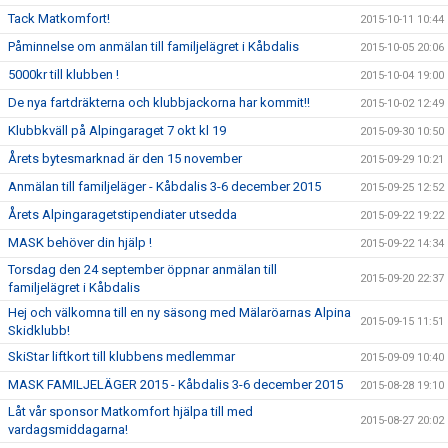
Tack Matkomfort!
2015-10-11 10:44
Påminnelse om anmälan till familjelägret i Kåbdalis
2015-10-05 20:06
5000kr till klubben !
2015-10-04 19:00
De nya fartdräkterna och klubbjackorna har kommit!!
2015-10-02 12:49
Klubbkväll på Alpingaraget 7 okt kl 19
2015-09-30 10:50
Årets bytesmarknad är den 15 november
2015-09-29 10:21
Anmälan till familjeläger - Kåbdalis 3-6 december 2015
2015-09-25 12:52
Årets Alpingaragetstipendiater utsedda
2015-09-22 19:22
MASK behöver din hjälp !
2015-09-22 14:34
Torsdag den 24 september öppnar anmälan till
2015-09-20 22:37
familjelägret i Kåbdalis
Hej och välkomna till en ny säsong med Mälaröarnas Alpina
2015-09-15 11:51
Skidklubb!
SkiStar liftkort till klubbens medlemmar
2015-09-09 10:40
MASK FAMILJELÄGER 2015 - Kåbdalis 3-6 december 2015
2015-08-28 19:10
Låt vår sponsor Matkomfort hjälpa till med
2015-08-27 20:02
vardagsmiddagarna!