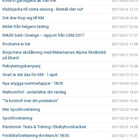
Kolla in gårdagens åk från KM
2017-04-02 09:13
Klubbjacka till nästa säsong - Beställ den nu!!
2017-03-31 12:19
Det drar ihop sig till KM
2017-03-29 10:54
Bilder från helgens tävling
2017-03-27 22:56
MASK bäst i Sverige – rapport från USM 2017
2017-03-27 17:27
Rockarna är här
2017-03-21 11:38
Börja träna skidåkning med Mälaröarnas Alpina Skidklubb
2017-03-17 10:59
på Ekerö!
Rekryteringskampanj
2017-03-17 10:58
Snart är det dax för KM - 1 april
2017-03-13 13:13
Nya snygga nummerlappar - TACK
2017-03-09 10:09
Matkomfort - underlättar din vardag
2017-03-07 18:53
”Ta kontroll över din prestation”
2017-03-07 10:33
Mer Sportlovsträning
2017-02-23 10:48
Sportlovsträning
2017-02-23 10:44
Randonné -Testa & Träning i Ekebyhovsbacken
2017-02-21 14:58
Föräldraföreläsning-8:e Mars kl 18:30
2017-02-17 11:31