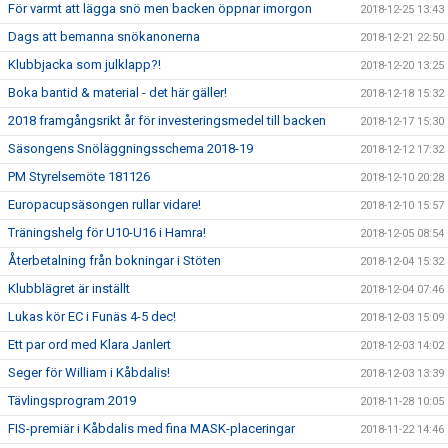
För varmt att lägga snö men backen öppnar imorgon
2018-12-25 13:43
Dags att bemanna snökanonerna
2018-12-21 22:50
Klubbjacka som julklapp?!
2018-12-20 13:25
Boka bantid & material - det här gäller!
2018-12-18 15:32
2018 framgångsrikt år för investeringsmedel till backen
2018-12-17 15:30
Säsongens Snöläggningsschema 2018-19
2018-12-12 17:32
PM Styrelsemöte 181126
2018-12-10 20:28
Europacupsäsongen rullar vidare!
2018-12-10 15:57
Träningshelg för U10-U16 i Hamra!
2018-12-05 08:54
Återbetalning från bokningar i Stöten
2018-12-04 15:32
Klubblägret är inställt
2018-12-04 07:46
Lukas kör EC i Funäs 4-5 dec!
2018-12-03 15:09
Ett par ord med Klara Janlert
2018-12-03 14:02
Seger för William i Kåbdalis!
2018-12-03 13:39
Tävlingsprogram 2019
2018-11-28 10:05
FIS-premiär i Kåbdalis med fina MASK-placeringar
2018-11-22 14:46