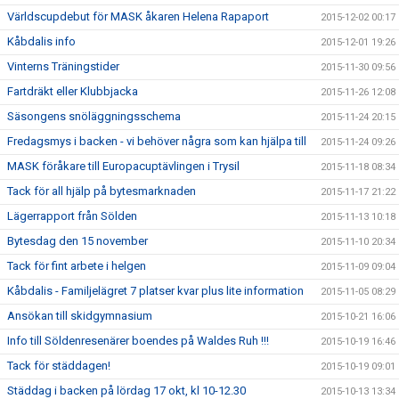
Världscupdebut för MASK åkaren Helena Rapaport
2015-12-02 00:17
Kåbdalis info
2015-12-01 19:26
Vinterns Träningstider
2015-11-30 09:56
Fartdräkt eller Klubbjacka
2015-11-26 12:08
Säsongens snöläggningsschema
2015-11-24 20:15
Fredagsmys i backen - vi behöver några som kan hjälpa till
2015-11-24 09:26
MASK föråkare till Europacuptävlingen i Trysil
2015-11-18 08:34
Tack för all hjälp på bytesmarknaden
2015-11-17 21:22
Lägerrapport från Sölden
2015-11-13 10:18
Bytesdag den 15 november
2015-11-10 20:34
Tack för fint arbete i helgen
2015-11-09 09:04
Kåbdalis - Familjelägret 7 platser kvar plus lite information
2015-11-05 08:29
Ansökan till skidgymnasium
2015-10-21 16:06
Info till Söldenresenärer boendes på Waldes Ruh !!!
2015-10-19 16:46
Tack för städdagen!
2015-10-19 09:01
Städdag i backen på lördag 17 okt, kl 10-12.30
2015-10-13 13:34