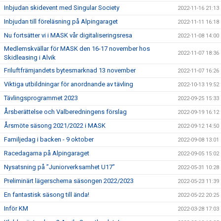
Inbjudan skidevent med Singular Society
2022-11-16 21:13
Inbjudan till föreläsning på Alpingaraget
2022-11-11 16:18
Nu fortsätter vi i MASK vår digitaliseringsresa
2022-11-08 14:00
Medlemskvällar för MASK den 16-17 november hos
2022-11-07 18:36
Skidleasing i Alvik
Friluftfrämjandets bytesmarknad 13 november
2022-11-07 16:26
Viktiga utbildningar för anordnande av tävling
2022-10-13 19:52
Tävlingsprogrammet 2023
2022-09-25 15:33
Årsberättelse och Valberedningens förslag
2022-09-19 16:12
Årsmöte säsong 2021/2022 i MASK
2022-09-12 14:50
Familjedag i backen - 9 oktober
2022-09-08 13:01
Racedagarna på Alpingaraget
2022-09-05 15:02
Nysatsning på ”Juniorverksamhet U17”
2022-05-31 10:28
Preliminärt lägerschema säsongen 2022/2023
2022-05-23 11:39
En fantastisk säsong till ända!
2022-05-22 20:25
Inför KM
2022-03-28 17:03