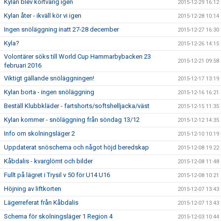
Kylan blev kortvarig igen
2015-12-29 16:12
Kylan åter - ikväll kör vi igen
2015-12-28 10:14
Ingen snöläggning inatt 27-28 december
2015-12-27 16:30
Kyla?
2015-12-26 14:15
Volontärer söks till World Cup Hammarbybacken 23
2015-12-21 09:58
februari 2016
Viktigt gällande snöläggningen!
2015-12-17 13:19
Kylan borta - ingen snöläggning
2015-12-16 16:21
Beställ Klubbkläder - fartshorts/softshelljacka/väst
2015-12-15 11:35
Kylan kommer - snöläggning från söndag 13/12
2015-12-12 14:35
Info om skolningsläger 2
2015-12-10 10:19
Uppdaterat snöschema och något höjd beredskap
2015-12-08 19:22
Kåbdalis - kvarglömt och bilder
2015-12-08 11:48
Fullt på lägret i Trysil v 50 för U14 U16
2015-12-08 10:21
Höjning av liftkorten
2015-12-07 13:43
Lägerreferat från Kåbdalis
2015-12-07 13:43
Schema för skolningsläger 1 Region 4
2015-12-03 10:44