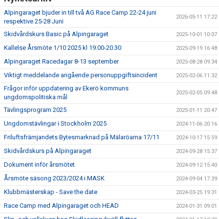
BILDGALLERI
Alpingaraget bjuder in till två AG Race Camp 22-24 juni
2026-05-11 17:22
respektive 25-28 Juni
SPONSORER & PARTNERS
Skidvårdskurs Basic på Alpingaraget
2025-10-01 10:07
KLUBBKLÄDER
Kallelse Årsmöte 1/10 2025 kl 19.00-20.30
2025-09-19 16:48
Alpingaraget Racedagar 8-13 september
2025-08-28 09:34
MATILDA RAPAPORT MINNESFOND
Viktigt meddelande angående personuppgiftsincident
2025-02-06 11:32
Frågor inför uppdatering av Ekerö kommuns
2025-02-05 09:48
ungdomspolitiska mål
Tävlingsprogram 2025
2025-01-11 20:47
Ungdomstävlingar i Stockholm 2025
2024-11-06 20:16
Friluftsfrämjandets Bytesmarknad på Mälaröarna 17/11
2024-10-17 15:59
Skidvårdskurs på Alpingaraget
2024-09-28 15:37
Dokument inför årsmötet
2024-09-12 15:40
Årsmöte säsong 2023/2024 i MASK
2024-09-04 17:39
Klubbmästerskap - Save the date
2024-03-25 19:31
Race Camp med Alpingaraget och HEAD
2024-01-31 09:01