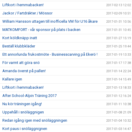
Liftkort i hemmabacken!
2017-02-13 12:02
Jackor / Fartdräkter / Mössor
2017-02-09 10:51
William Hansson uttagen till inofficella VM för U16 åkare
2017-01-31 10:56
MATKOMFORT - vår sponsor på plats i backen
2017-01-31 10:45
Kort köldknäpp inatt
2017-01-27 15:19
Beställ klubbkläder
2017-01-25 19:44
Ett annorlunda frukostmöte - Businesscarving på Ekerö !
2017-01-19 13:33
För varmt att göra snö
2017-01-17 17:38
Amanda överst på pallen!
2017-01-14 22:24
Kallare igen
2017-01-14 15:49
Liftkort i hemmabacken!
2017-01-13 18:33
After School-Alpin Träning 2017
2017-01-12 16:24
Nu kör träningen igång!
2017-01-11 10:38
Uppehåll i snöläggnigen
2017-01-08 21:09
Redan igång igen med snöläggningen
2017-01-04 10:32
Kort paus i snöläggnignen
2017-01-03 14:47