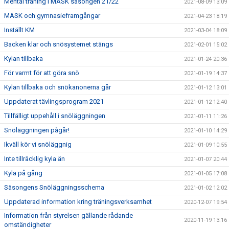
Mental träning i MASK säsongen 21/22
2021-08-09 13:09
MASK och gymnasieframgångar
2021-04-23 18:19
Inställt KM
2021-03-04 18:09
Backen klar och snösystemet stängs
2021-02-01 15:02
Kylan tillbaka
2021-01-24 20:36
För varmt för att göra snö
2021-01-19 14:37
Kylan tillbaka och snökanonerna går
2021-01-12 13:01
Uppdaterat tävlingsprogram 2021
2021-01-12 12:40
Tillfälligt uppehåll i snöläggningen
2021-01-11 11:26
Snöläggningen pågår!
2021-01-10 14:29
Ikväll kör vi snöläggnig
2021-01-09 10:55
Inte tillräcklig kyla än
2021-01-07 20:44
Kyla på gång
2021-01-05 17:08
Säsongens Snöläggningsschema
2021-01-02 12:02
Uppdaterad information kring träningsverksamhet
2020-12-07 19:54
Information från styrelsen gällande rådande
2020-11-19 13:16
omständigheter