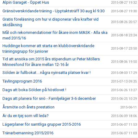
Alpin Garaget - Öppet Hus
2015-08-27 19:32
Gränsöverskridande träning - Upptaktsträff 30 aug kl 9.30
2015-08-27 19:30
Gratis föreläsning om hur vi disponerar våra krafter vid
2015-08-26 20:57
skidåkning
Mål och rekommendationer för åkare inom MASK - Alla ska
2015-08-18 23:24
med 2015/16
Huddinge kommer att starta en klubböverskridande
2015-08-17 23:50
träningsgrupp för juniorer
Tid att ansöka om 2015 års stipendium ur Peter Möllers
2015-08-06 19:50
Minnesfond för åkare mellan 12-16 år
Sölden är fullbokat....några nyinsatta platser kvar !
2015-08-03 17:29
Tävlingsprogram 2016
2015-07-13 09:35
Dags att boka Sölden på höstlovet !
2015-06-26 13:27
Dags att planera för snö - Familjeläger 3-6 december
2015-06-25 10:29
Årsmöte och årets prestation
2015-06-11
Är du en tjej som vill leda?
2015-06-09 18:06
Lägerplaner för samtliga grupper 2015-2016
2015-06-07 11:53
Tränarbemanning 2015/2016
2015-06-07 11:03