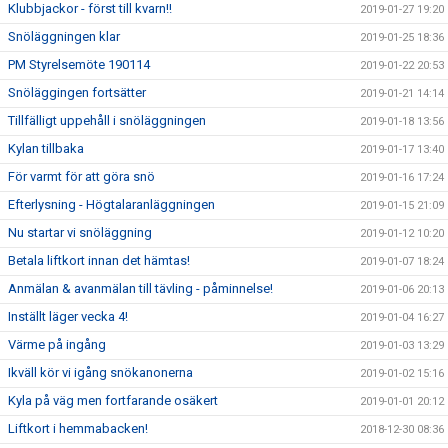
Klubbjackor - först till kvarn!!
2019-01-27 19:20
Snöläggningen klar
2019-01-25 18:36
PM Styrelsemöte 190114
2019-01-22 20:53
Snöläggingen fortsätter
2019-01-21 14:14
Tillfälligt uppehåll i snöläggningen
2019-01-18 13:56
Kylan tillbaka
2019-01-17 13:40
För varmt för att göra snö
2019-01-16 17:24
Efterlysning - Högtalaranläggningen
2019-01-15 21:09
Nu startar vi snöläggning
2019-01-12 10:20
Betala liftkort innan det hämtas!
2019-01-07 18:24
Anmälan & avanmälan till tävling - påminnelse!
2019-01-06 20:13
Inställt läger vecka 4!
2019-01-04 16:27
Värme på ingång
2019-01-03 13:29
Ikväll kör vi igång snökanonerna
2019-01-02 15:16
Kyla på väg men fortfarande osäkert
2019-01-01 20:12
Liftkort i hemmabacken!
2018-12-30 08:36