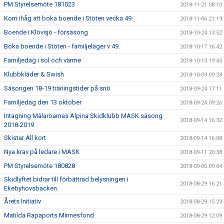
PM Styrelsemöte 181023
2018-11-21 08:10
Kom ihåg att boka boende i Stöten vecka 49
2018-11-06 21:19
Boende i Klövsjö - försäsong
2018-10-24 13:52
Boka boende i Stöten - familjeläger v 49.
2018-10-17 16:42
Familjedag i sol och värme
2018-10-13 19:45
Klubbkläder & Swish
2018-10-09 09:28
Säsongen 18-19 träningstider på snö
2018-09-24 17:11
Familjedag den 13 oktober
2018-09-24 09:26
Intagning Mälaröarnas Alpina Skidklubb MASK säsong
2018-09-14 16:32
2018-2019
Skistar All kort
2018-09-14 16:08
Nya krav på ledare i MASK
2018-09-11 20:38
PM Styrelsemöte 180828
2018-09-06 09:04
Skidlyftet bidrar till förbättrad belysningen i
2018-08-29 16:21
Ekebyhovsbacken.
Årets Initiativ
2018-08-29 15:29
Matilda Rapaports Minnesfond
2018-08-29 12:09