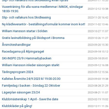
Slip- och vallakurs hos Skidleasing ikväll flyttas
2024-01-17 10:20
Vuxenträning för alla vuxna medlemmar i MASK, söndagar
2023-12-12 10:38
18:00-19:30.
Slip- och vallakurs hos Skidleasing
2023-11-20 16:42
Ny klädleverantör - beställningsformulär kommer inom kort!
2023-11-02 13:46
William Hansson startar i Sölden
2023-10-27 11:07
Gratis lavinutbildning på Skidsport i Bromma
2023-10-26 11:27
Årsmöteshandlingar
2023-09-20 15:30
Racedagarna på Alpingaraget
2023-09-18 15:12
SKI-INSPO 23/9 i Hammarbybacken
2023-09-18 09:41
William Hansson inleder säsongen starkt
2023-09-12 16:08
Tävlingsprogram 2024
2023-09-12 15:56
Kallelse Årsmöte 24/9 2023 kl 19.00-20.30
2023-09-03 19:38
Familjedag i backen - Söndag 22 Oktober
2023-08-28 21:29
Lägerplan säsongen 23/24
2023-08-21 11:07
Klubbmästerskap 1 April - Save the date
2023-02-19 19:02
Klubbkläder på gång!
2022-12-11 11:26