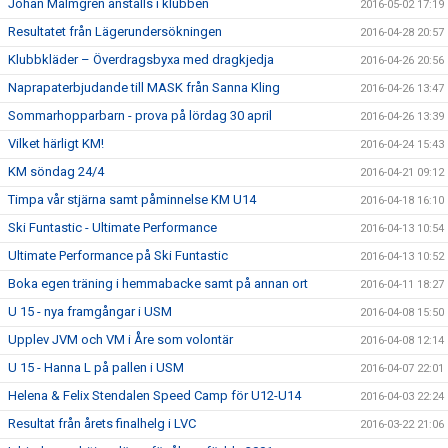
Johan Malmgren anställs i klubben
2016-05-02 17:19
Resultatet från Lägerundersökningen
2016-04-28 20:57
Klubbkläder – Överdragsbyxa med dragkjedja
2016-04-26 20:56
Naprapaterbjudande till MASK från Sanna Kling
2016-04-26 13:47
Sommarhopparbarn - prova på lördag 30 april
2016-04-26 13:39
Vilket härligt KM!
2016-04-24 15:43
KM söndag 24/4
2016-04-21 09:12
Timpa vår stjärna samt påminnelse KM U14
2016-04-18 16:10
Ski Funtastic - Ultimate Performance
2016-04-13 10:54
Ultimate Performance på Ski Funtastic
2016-04-13 10:52
Boka egen träning i hemmabacke samt på annan ort
2016-04-11 18:27
U 15 - nya framgångar i USM
2016-04-08 15:50
Upplev JVM och VM i Åre som volontär
2016-04-08 12:14
U 15 - Hanna L på pallen i USM
2016-04-07 22:01
Helena & Felix Stendalen Speed Camp för U12-U14
2016-04-03 22:24
Resultat från årets finalhelg i LVC
2016-03-22 21:06