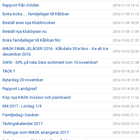
Rapport från Sölden
2016-11-10 14:16
Boka boka..... familjeläger till Kåbban
2016-11-09 11:12
Beställ även nya Klubbrocken
2016-11-04 18:09
Beställ nya klubbyxan nu
2016-11-04 17:59
Boka familjeläger till Kåbban NU
2016-10-26 21:23
MASK FAMILJELÄGER 2016 - Kåbdalis 30:e Nov - 4:e alt 6:e
2016-10-23 22:24
december 2016
SWIX - 30% på hela Swix sortiment tom 10 november!
2016-10-23 21:28
TACK !!
2016-10-18 20:14
Bytardag 20 november
2016-10-18 13:33
Rapport Landgraaf
2016-10-18 09:23
Köp nya KASK mössor och pannband
2016-10-13 11:54
KM 2017 - Lördag 1/4
2016-10-09 20:19
Familjedag i backen
2016-10-06 21:11
Tävlingskalender 2017
2016-10-03 16:15
Tävlingar som MASK arrangerar 2017
2016-10-03 15:26