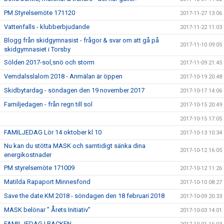
PM Styrelsemöte 171120
2017-11-27 13:06
Vattenfalls - klubberbjudande
2017-11-22 11:03
Blogg från skidgymnasist - frågor & svar om att gå på
2017-11-10 09:05
skidgymnasiet i Torsby
Sölden 2017-sol,snö och storm
2017-11-09 21:45
Vemdalsslalom 2018 - Anmälan är öppen
2017-10-19 20:48
Skidbytardag - söndagen den 19 november 2017
2017-10-17 14:06
Familjedagen - från regn till sol
2017-10-15 20:49
2017-10-15 17:05
FAMILJEDAG Lör 14 oktober kl 10
2017-10-13 10:34
Nu kan du stötta MASK och samtidigt sänka dina
2017-10-12 16:05
energikostnader
PM styrelsemöte 171009
2017-10-12 11:26
Matilda Rapaport Minnesfond
2017-10-10 08:27
Save the date KM 2018 - söndagen den 18 februari 2018
2017-10-09 20:33
MASK belönar ” Årets Initiativ”
2017-10-03 14:01
FAMILJEDAG I BACKEN