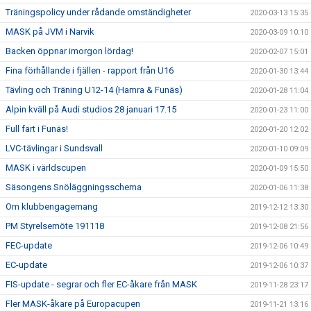
Träningspolicy under rådande omständigheter
2020-03-13 15:35
MASK på JVM i Narvik
2020-03-09 10:10
Backen öppnar imorgon lördag!
2020-02-07 15:01
Fina förhållande i fjällen - rapport från U16
2020-01-30 13:44
Tävling och Träning U12-14 (Hamra & Funäs)
2020-01-28 11:04
Alpin kväll på Audi studios 28 januari 17.15
2020-01-23 11:00
Full fart i Funäs!
2020-01-20 12:02
LVC-tävlingar i Sundsvall
2020-01-10 09:09
MASK i världscupen
2020-01-09 15:50
Säsongens Snöläggningsschema
2020-01-06 11:38
Om klubbengagemang
2019-12-12 13:30
PM Styrelsemöte 191118
2019-12-08 21:56
FEC-update
2019-12-06 10:49
EC-update
2019-12-06 10:37
FIS-update - segrar och fler EC-åkare från MASK
2019-11-28 23:17
Fler MASK-åkare på Europacupen
2019-11-21 13:16