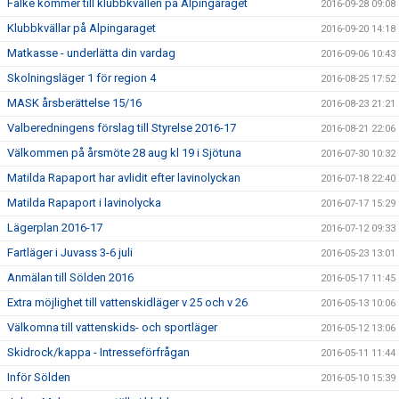
Falke kommer till klubbkvällen på Alpingaraget
2016-09-28 09:08
Klubbkvällar på Alpingaraget
2016-09-20 14:18
Matkasse - underlätta din vardag
2016-09-06 10:43
Skolningsläger 1 för region 4
2016-08-25 17:52
MASK årsberättelse 15/16
2016-08-23 21:21
Valberedningens förslag till Styrelse 2016-17
2016-08-21 22:06
Välkommen på årsmöte 28 aug kl 19 i Sjötuna
2016-07-30 10:32
Matilda Rapaport har avlidit efter lavinolyckan
2016-07-18 22:40
Matilda Rapaport i lavinolycka
2016-07-17 15:29
Lägerplan 2016-17
2016-07-12 09:33
Fartläger i Juvass 3-6 juli
2016-05-23 13:01
Anmälan till Sölden 2016
2016-05-17 11:45
Extra möjlighet till vattenskidläger v 25 och v 26
2016-05-13 10:06
Välkomna till vattenskids- och sportläger
2016-05-12 13:06
Skidrock/kappa - Intresseförfrågan
2016-05-11 11:44
Inför Sölden
2016-05-10 15:39