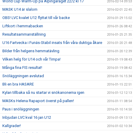
World Cup Warm-Up på Alpingaraget 22/2 kl 17
2016-02-14 09:53
MASK U14 är slalom
2016-02-01 22:45
OBS! LVC kvalet U12 flyttat till vår backe
2016-01-29 15:02
Liftkort i hemmabacken
2016-01-26 08:42
Resultatsammanställning
2016-01-25 21:35
U16 Fartvecka i Funäs-Stabil insats från våra duktiga åkare
2016-01-20 21:48
Bilder från helgens hemmatävling
2016-01-20 12:39
Vilken helg för U14 och vår Timpa!
2016-01-19 08:43
Många fina FIS resultat!
2016-01-19 08:42
Snöläggningen avslutad
2016-01-16 15:34
Bli en bra HASARE
2016-01-15 22:51
Kylan tillbaka så nu startar vi snökanonerna igen
2016-01-12 12:13
MASKs Helena Rapaport överst på pallen!
2016-01-11 08:54
Paus i snöläggningen
2016-01-10 14:50
Inbjudan LVC kval 16 jan U12
2016-01-09 13:13
Kallgrader!
2016-01-02 10:34