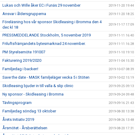
Lukas och Wille åker EC i Funäs 29 november
2019-11-20 19:44
Ansvar i åldersgrupperna
2019-11-20 18:25
Föreläsning hos vår sponsor Skidleasing i Bromma den 4
2019-11-17 17:09
dec kl 18
PRESSMEDDELANDE Stockholm, 5 november 2019
2019-11-11 16:40
Friluftsfrämjandets bytesmarknad 24 november.
2019-11-11 16:28
PM Styrelsemöte 191007
2019-11-10 19:10
Fakturering 2019/2020
2019-11-04 15:30
Familjedag i backen!
2019-10-07 08:39
Save the date - MASK familjeläger vecka 5 i Stöten
2019-10-02 15:19
Skidleasing bjuder in till valla & slip clinic
2019-09-25 09:13
Ny sponsor - Skidleasing i Bromma
2019-09-24 09:48
Tävlingsprogram
2019-09-16 21:43
Familjedag söndag 13 oktober
2019-08-30 13:38
Årets Initiativ 2019
2019-08-26 13:48
Årsmötet - Årsberättelsen
2019-08-20 17:31