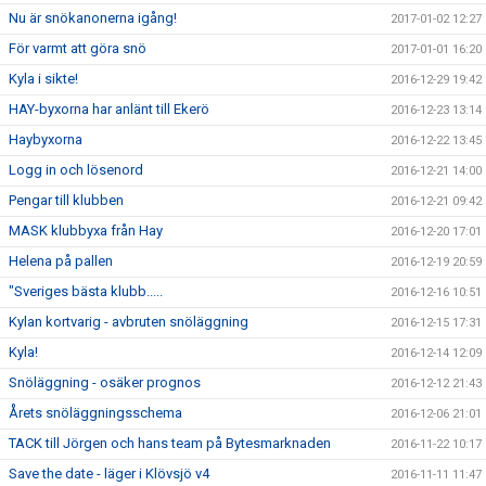
Nu är snökanonerna igång!
2017-01-02 12:27
För varmt att göra snö
2017-01-01 16:20
Kyla i sikte!
2016-12-29 19:42
HAY-byxorna har anlänt till Ekerö
2016-12-23 13:14
Haybyxorna
2016-12-22 13:45
Logg in och lösenord
2016-12-21 14:00
Pengar till klubben
2016-12-21 09:42
MASK klubbyxa från Hay
2016-12-20 17:01
Helena på pallen
2016-12-19 20:59
"Sveriges bästa klubb.....
2016-12-16 10:51
Kylan kortvarig - avbruten snöläggning
2016-12-15 17:31
Kyla!
2016-12-14 12:09
Snöläggning - osäker prognos
2016-12-12 21:43
Årets snöläggningsschema
2016-12-06 21:01
TACK till Jörgen och hans team på Bytesmarknaden
2016-11-22 10:17
Save the date - läger i Klövsjö v4
2016-11-11 11:47