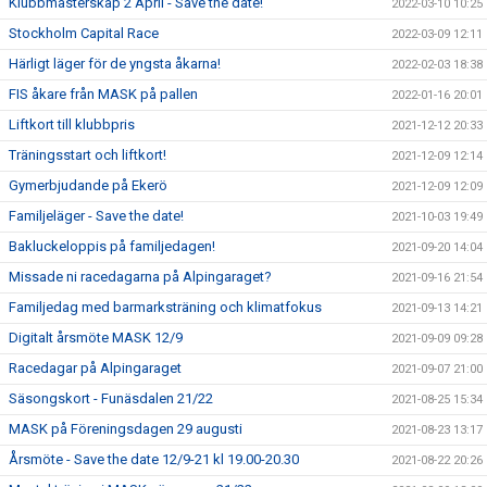
Klubbmästerskap 2 April - Save the date!
2022-03-10 10:25
Stockholm Capital Race
2022-03-09 12:11
Härligt läger för de yngsta åkarna!
2022-02-03 18:38
FIS åkare från MASK på pallen
2022-01-16 20:01
Liftkort till klubbpris
2021-12-12 20:33
Träningsstart och liftkort!
2021-12-09 12:14
Gymerbjudande på Ekerö
2021-12-09 12:09
Familjeläger - Save the date!
2021-10-03 19:49
Bakluckeloppis på familjedagen!
2021-09-20 14:04
Missade ni racedagarna på Alpingaraget?
2021-09-16 21:54
Familjedag med barmarksträning och klimatfokus
2021-09-13 14:21
Digitalt årsmöte MASK 12/9
2021-09-09 09:28
Racedagar på Alpingaraget
2021-09-07 21:00
Säsongskort - Funäsdalen 21/22
2021-08-25 15:34
MASK på Föreningsdagen 29 augusti
2021-08-23 13:17
Årsmöte - Save the date 12/9-21 kl 19.00-20.30
2021-08-22 20:26