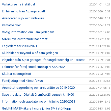
Vallakurserna inställda!
2020-11-01 14:24
En hälsning från Alpingaraget!
2020-10-30 10:32
Avancerad slip- och vallakurs
2020-10-18 12:19
Klimatbacken
2020-10-04 19:27
Viktig information om Familjedagen!
2020-10-01 14:05
MASK nya ordförande har ordet:
2020-09-27 11:33
Lagledare för 2020/2021
2020-09-17 21:07
Klubbkläder Beyond-X på familjedagen
2020-09-09 14:07
Inbjudan från Alpin garaget - förlängd racehelg 12-18 sept
2020-09-09 13:34
Fakturor för familjemedlemskap MASK 20/21
2020-09-06 11:03
SkiStar säsongskort
2020-09-03 14:03
Familjedag med klimatfokus
2020-08-31 20:58
Årsmötet-dagordning och årsberättelse 2019-2020
2020-07-24 08:15
Save the date - Digitalt årsmöte 23 augusti kl 19.00
2020-06-22 21:02
Information och uppdatering om träning 2020/2021
2020-05-19 13:42
Guld till MASK-åkare i yngre junior SM i störtlopp
2020-03-13 16:02