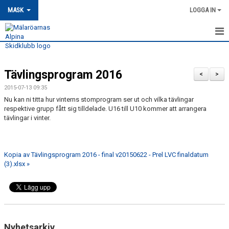
MASK
LOGGA IN
HEM
Tävlingsprogram 2016
MASK-NYHETER
<
>
2015-07-13 09:35
OM MASK
Nu kan ni titta hur vinterns stomprogram ser ut och vilka tävlingar
respektive grupp fått sig tilldelade. U16 till U10 kommer att arrangera
tävlingar i vinter.
MEDLEMSSKAP
KONTAKT
Kopia av Tävlingsprogram 2016 - final v20150622 - Prel LVC finaldatum
TRÄNING
(3).xlsx »
TÄVLING
MASK KALENDER
Nyhetsarkiv