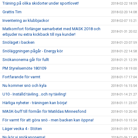
Träning på olika skidorter under sportlovet!
2018-02-22 18:59
Grattis Tim
2018-02-20 14:08
Inventering av klubbjackor
2018-02-07 15:21
Matkomfort förlänger samarbetet med MASK 2018 och
2018-01-31 20:02
erbjuder nu extra kickback till nya kunder!
Snöläget i backen
2018-01-23 07:59
Snöläggningen pågår - Energy kör
2018-01-22 14:58
Snökanonerna går för fullt
2018-01-21 12:39
PM Styrelsemöte 180109
2018-01-18 19:00
Fortfarande för varmt
2018-01-17 17:04
Nu kommer snö och kyla
2018-01-16 15:54
U10 - Inställd tävling...och ny tävling!
2018-01-14 21:27
Härliga nyheter - träningen kan börja!
2018-01-11 23:07
MASK-buff till förmån för Matildas Minnesfond
2018-01-10 20:40
För varmt för att göra snö - men backen kan öppna!
2018-01-10 15:54
Läger vecka 4 - Stöten
2018-01-09 17:20
Nu kör vi snökanonerna!
2018-01-06 11:49