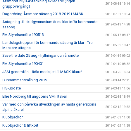
Årsmötet 25/8-Avtackning av ledare! (Ingen
2019-08-18 19:14
gruppövergång)
Dagordning Årsmöte säsong 2018-2019 i MASK
2019-07-31 10:54
Antagning till skidgymnasium är nu klar inför kommande
2019-05-19 14:28
säsong
PM Styrelsemöte 190513
2019-05-17 08:47
Landslagstruppen för kommande säsong är klar - Tre
2019-05-09 10:47
Maskare uttagna!
Save the date 25 aug - hyllningar och årsmöte
2019-04-19 09:02
PM Styrelsemöte 190401
2019-04-10 08:32
JSM genomfört - ädla medaljer till MASK-åkare!
2019-03-25 16:34
Cupsammanställning 2019
2019-03-14 22:11
FIS-update
2019-03-11 11:06
Ellie Nordberg till ungdoms VM i Italien
2019-02-18 18:49
Var med och påverka utvecklingen av nästa generations
2019-02-12 19:52
alpina åkare!
Klubbjackor
2019-01-31 11:00
Klubbjackor & liftkort
2019-01-29 11:38