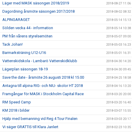
Läger med MASK säsongen 2018/2019
2018-08-27 11:06
Dagordning årsmöte säsongen 2017/2018
2018-08-02 08:32
ALPINGARAGET
2018-05-14 15:13
Sölden vecka 44 - information
2018-05-14 10:38
PM från vårens styrelsemöten
2018-05-07 09:00
Tack Johan!
2018-05-03 16:23
Barmarksträning U12-U16
2018-05-01 16:31
Vattenskidskola - Lambarö Vattenskidklubb
2018-04-30 14:20
Lägerplan säsongen 18-19
2018-04-30 09:45
Save the date - årsmöte 26 augusti 2018 kl 15.00
2018-04-25 18:58
Antagna till alpina RIG- och NIU- skolor HT 2018
2018-04-16 13:20
Framgångar för MASK i Stockholm Capital Race
2018-03-20 20:00
RM Speed Camp
2018-03-20 16:40
KM 2018 i bilder
2018-03-07 15:55
Hjälp med bemanning vid Reg 4 Tour Finalen
2018-03-03 20:17
Vi säger GRATTIS till Klara Janlert
2018-02-23 10:35