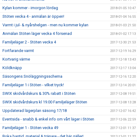
Kylan kommer - imorgon lördag
2018-01-05 10:47
Stöten vecka 4 - anmälan är öppen!
2018-01-04 16:55
Varmt i jul- & nyårshelgen - men nu kommer kylan
2018-01-03 21:50
Anmälan Stöten läger vecka 4 försenad
2018-01-02 17:13
Familjeläger 2 - Stöten vecka 4
2017-12-30 21:53
Fortfarande varmt
2017-12-19 16:29
Kortvarig värme
2017-12-18 13:43
Köldknäpp
2017-12-17 13:04
Säsongens Snöläggningsschema
2017-12-16 12:20
Familjeläger 1 i Stöten - vilket tryck!
2017-12-14 20:01
SWIX skidvårdskurs & 30% rabatt i Stöten
2017-12-08 19:51
SWIX skidvårdskurs kl 19.00 Familjeläger Stöten
2017-12-08 13:28
Uppdaterad lägerplan säsong 17/18
2017-12-07 16:42
Eventsida - snabb & enkel info om vårt läger i Stöten
2017-12-06 22:59
Familjeläger 1 - Stöten vecka 49
2017-12-01 11:37
Boka bantid, material & tränare - det här gäller!
2017-12-01 11:22