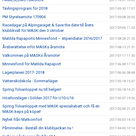
2017-10-01 16:03
Tävlingsprogram för 2018
2017-09-30 17:07
PM Styrelsemöte 170904
2017-09-08 20:50
Racedagar på Alpingaraget & Save the date till årets
2017-09-06 11:53
klubbkväll för MASK den 3 oktober
Matilda Rapaports Minnesfond – stipendiater 2016/2017
2017-08-28 21:35
Årsberättelse inför MASKs årsmöte
2017-08-13 21:31
Välkommen på MASKs Årsmöte!
2017-07-17 11:30
Minnesfond för Matilda Rapaport
2017-06-08 17:10
Lägerplanen 2017- 2018
2017-06-06 08:48
Vattenskidskola - Sommarläger
2017-05-18 15:47
Spring Tolvanloppet nu till helgen!
2017-05-18 14:21
Höstlovsläger i Sölden 2017 för U10-U16
2017-05-07 19:56
Spring Tolvanloppet med MASK specialrabatt och få en
2017-05-04 21:23
MASK-keps på köpet!
Nyhet från Matkomfort
2017-05-03 14:10
Påminnelse - Beställ din klubbjackan nu !
2017-04-05 10:14