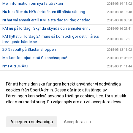
Mer information om nya fartdräkten
2015-03-19 15:02
Nu beställer du NYA fartdräkten till nästa säsong
2015-03-18 16:48
Ni har väl anmält er till KM, sista dagen idag onsdag
2015-03-18 08:50
KM nu på lördag!! Skynda skynda och anmäler er nu
2015-03-16 21:41
KM flyttat till lördag 21 mars så kom och gör det till årets
2015-03-15 12:21
trevligaste händelse
20 % rabatt på Skistar shoppen
2015-03-13 11:02
Matkomfort bjuder på Gulaschsoppa!
2015-03-12 08:52
NY FARTDRÄKT
2015-03-11 11:44
Missa inte SWIX alpinstavar med 40 % rabatt
2015-03-09 11:41
Vill du ha middagen förberedd av en kock?
2015-03-06 10:29
För att hemsidan ska fungera korrekt använder vi nödvändiga
cookies från SportAdmin. Dessa går inte att stänga av.
SWIX stavar -40%
2015-03-06 10:08
Föreningen kan också använda frivilliga cookies, t.ex. för statistik
Inbjudan till U10 tävlingen King of the Hill den 15 mars 2015
2015-02-27 16:16
eller marknadsföring. Du väljer själv om du vill acceptera dessa.
Helena Rapaport uttagen till junior-VM
2015-02-25 16:56
Anpassa dina val
Inbudan till LVC och DM H/D U14 GS
2015-02-20 16:07
Acceptera nödvändiga
Acceptera alla
Vallaboxar från Swix
2015-02-19 22:10
Fler sponsorer ::)))
2015-02-19 22:02