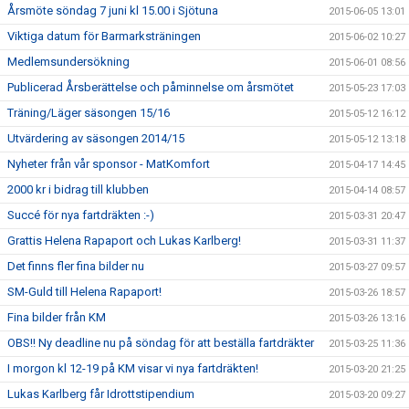
Årsmöte söndag 7 juni kl 15.00 i Sjötuna
2015-06-05 13:01
Viktiga datum för Barmarksträningen
2015-06-02 10:27
Medlemsundersökning
2015-06-01 08:56
Publicerad Årsberättelse och påminnelse om årsmötet
2015-05-23 17:03
Träning/Läger säsongen 15/16
2015-05-12 16:12
Utvärdering av säsongen 2014/15
2015-05-12 13:18
Nyheter från vår sponsor - MatKomfort
2015-04-17 14:45
2000 kr i bidrag till klubben
2015-04-14 08:57
Succé för nya fartdräkten :-)
2015-03-31 20:47
Grattis Helena Rapaport och Lukas Karlberg!
2015-03-31 11:37
Det finns fler fina bilder nu
2015-03-27 09:57
SM-Guld till Helena Rapaport!
2015-03-26 18:57
Fina bilder från KM
2015-03-26 13:16
OBS!! Ny deadline nu på söndag för att beställa fartdräkter
2015-03-25 11:36
I morgon kl 12-19 på KM visar vi nya fartdräkten!
2015-03-20 21:25
Lukas Karlberg får Idrottstipendium
2015-03-20 09:27