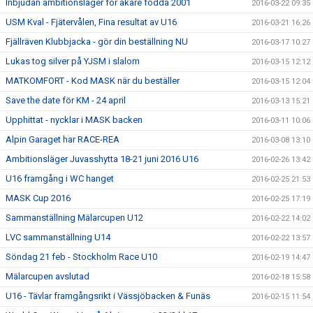
Inbjudan ambitionsläger för åkare födda 2001
2016-03-22 09:35
USM Kval - Fjätervålen, Fina resultat av U16
2016-03-21 16:26
Fjällräven Klubbjacka - gör din beställning NU
2016-03-17 10:27
Lukas tog silver på YJSM i slalom
2016-03-15 12:12
MATKOMFORT - Kod MASK när du beställer
2016-03-15 12:04
Save the date för KM - 24 april
2016-03-13 15:21
Upphittat - nycklar i MASK backen
2016-03-11 10:06
Alpin Garaget har RACE-REA
2016-03-08 13:10
Ambitionsläger Juvasshytta 18-21 juni 2016 U16
2016-02-26 13:42
U16 framgång i WC hanget
2016-02-25 21:53
MASK Cup 2016
2016-02-25 17:19
Sammanställning Mälarcupen U12
2016-02-22 14:02
LVC sammanställning U14
2016-02-22 13:57
Söndag 21 feb - Stockholm Race U10
2016-02-19 14:47
Mälarcupen avslutad
2016-02-18 15:58
U16 - Tävlar framgångsrikt i Vässjöbacken & Funäs
2016-02-15 11:54