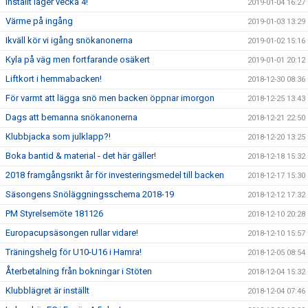
Inställt läger vecka 4!
2019-01-04 16:27
Värme på ingång
2019-01-03 13:29
Ikväll kör vi igång snökanonerna
2019-01-02 15:16
Kyla på väg men fortfarande osäkert
2019-01-01 20:12
Liftkort i hemmabacken!
2018-12-30 08:36
För varmt att lägga snö men backen öppnar imorgon
2018-12-25 13:43
Dags att bemanna snökanonerna
2018-12-21 22:50
Klubbjacka som julklapp?!
2018-12-20 13:25
Boka bantid & material - det här gäller!
2018-12-18 15:32
2018 framgångsrikt år för investeringsmedel till backen
2018-12-17 15:30
Säsongens Snöläggningsschema 2018-19
2018-12-12 17:32
PM Styrelsemöte 181126
2018-12-10 20:28
Europacupsäsongen rullar vidare!
2018-12-10 15:57
Träningshelg för U10-U16 i Hamra!
2018-12-05 08:54
Återbetalning från bokningar i Stöten
2018-12-04 15:32
Klubblägret är inställt
2018-12-04 07:46