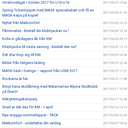
Höstlovsläger i Sölden 2017 för U10-U16
2017-05-07 19:56
Spring Tolvanloppet med MASK specialrabatt och få en
2017-05-04 21:23
MASK-keps på köpet!
Nyhet från Matkomfort
2017-05-03 14:10
Påminnelse - Beställ din klubbjackan nu !
2017-04-05 10:14
Kolla in gårdagens åk från KM
2017-04-02 09:13
Klubbjacka till nästa säsong - Beställ den nu!!
2017-03-31 12:19
Det drar ihop sig till KM
2017-03-29 10:54
Bilder från helgens tävling
2017-03-27 22:56
MASK bäst i Sverige – rapport från USM 2017
2017-03-27 17:27
Rockarna är här
2017-03-21 11:38
Börja träna skidåkning med Mälaröarnas Alpina Skidklubb
2017-03-17 10:59
på Ekerö!
Rekryteringskampanj
2017-03-17 10:58
Snart är det dax för KM - 1 april
2017-03-13 13:13
Nya snygga nummerlappar - TACK
2017-03-09 10:09
Matkomfort - underlättar din vardag
2017-03-07 18:53