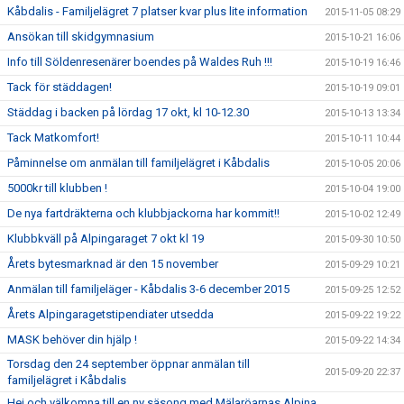
Kåbdalis - Familjelägret 7 platser kvar plus lite information
2015-11-05 08:29
Ansökan till skidgymnasium
2015-10-21 16:06
Info till Söldenresenärer boendes på Waldes Ruh !!!
2015-10-19 16:46
Tack för städdagen!
2015-10-19 09:01
Städdag i backen på lördag 17 okt, kl 10-12.30
2015-10-13 13:34
Tack Matkomfort!
2015-10-11 10:44
Påminnelse om anmälan till familjelägret i Kåbdalis
2015-10-05 20:06
5000kr till klubben !
2015-10-04 19:00
De nya fartdräkterna och klubbjackorna har kommit!!
2015-10-02 12:49
Klubbkväll på Alpingaraget 7 okt kl 19
2015-09-30 10:50
Årets bytesmarknad är den 15 november
2015-09-29 10:21
Anmälan till familjeläger - Kåbdalis 3-6 december 2015
2015-09-25 12:52
Årets Alpingaragetstipendiater utsedda
2015-09-22 19:22
MASK behöver din hjälp !
2015-09-22 14:34
Torsdag den 24 september öppnar anmälan till
2015-09-20 22:37
familjelägret i Kåbdalis
Hej och välkomna till en ny säsong med Mälaröarnas Alpina