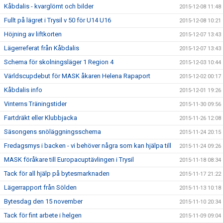
Kåbdalis - kvarglömt och bilder
2015-12-08 11:48
Fullt på lägret i Trysil v 50 för U14 U16
2015-12-08 10:21
Höjning av liftkorten
2015-12-07 13:43
Lägerreferat från Kåbdalis
2015-12-07 13:43
Schema för skolningsläger 1 Region 4
2015-12-03 10:44
Världscupdebut för MASK åkaren Helena Rapaport
2015-12-02 00:17
Kåbdalis info
2015-12-01 19:26
Vinterns Träningstider
2015-11-30 09:56
Fartdräkt eller Klubbjacka
2015-11-26 12:08
Säsongens snöläggningsschema
2015-11-24 20:15
Fredagsmys i backen - vi behöver några som kan hjälpa till
2015-11-24 09:26
MASK föråkare till Europacuptävlingen i Trysil
2015-11-18 08:34
Tack för all hjälp på bytesmarknaden
2015-11-17 21:22
Lägerrapport från Sölden
2015-11-13 10:18
Bytesdag den 15 november
2015-11-10 20:34
Tack för fint arbete i helgen
2015-11-09 09:04