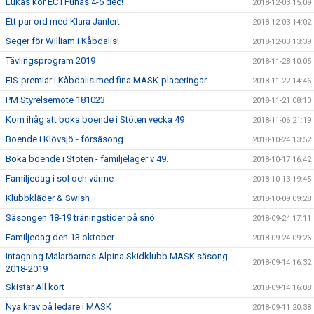
Lukas kör EC i Funäs 4-5 dec!
2018-12-03 15:09
Ett par ord med Klara Janlert
2018-12-03 14:02
Seger för William i Kåbdalis!
2018-12-03 13:39
Tävlingsprogram 2019
2018-11-28 10:05
FIS-premiär i Kåbdalis med fina MASK-placeringar
2018-11-22 14:46
PM Styrelsemöte 181023
2018-11-21 08:10
Kom ihåg att boka boende i Stöten vecka 49
2018-11-06 21:19
Boende i Klövsjö - försäsong
2018-10-24 13:52
Boka boende i Stöten - familjeläger v 49.
2018-10-17 16:42
Familjedag i sol och värme
2018-10-13 19:45
Klubbkläder & Swish
2018-10-09 09:28
Säsongen 18-19 träningstider på snö
2018-09-24 17:11
Familjedag den 13 oktober
2018-09-24 09:26
Intagning Mälaröarnas Alpina Skidklubb MASK säsong
2018-09-14 16:32
2018-2019
Skistar All kort
2018-09-14 16:08
Nya krav på ledare i MASK
2018-09-11 20:38