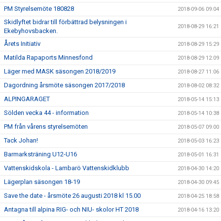
PM Styrelsemöte 180828
2018-09-06 09:04
Skidlyftet bidrar till förbättrad belysningen i
2018-08-29 16:21
Ekebyhovsbacken.
Årets Initiativ
2018-08-29 15:29
Matilda Rapaports Minnesfond
2018-08-29 12:09
Läger med MASK säsongen 2018/2019
2018-08-27 11:06
Dagordning årsmöte säsongen 2017/2018
2018-08-02 08:32
ALPINGARAGET
2018-05-14 15:13
Sölden vecka 44 - information
2018-05-14 10:38
PM från vårens styrelsemöten
2018-05-07 09:00
Tack Johan!
2018-05-03 16:23
Barmarksträning U12-U16
2018-05-01 16:31
Vattenskidskola - Lambarö Vattenskidklubb
2018-04-30 14:20
Lägerplan säsongen 18-19
2018-04-30 09:45
Save the date - årsmöte 26 augusti 2018 kl 15.00
2018-04-25 18:58
Antagna till alpina RIG- och NIU- skolor HT 2018
2018-04-16 13:20