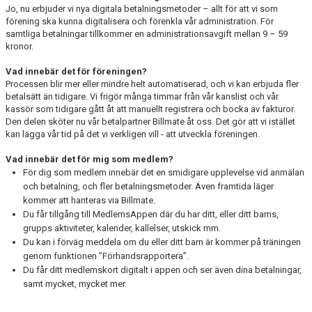
Jo, nu erbjuder vi nya digitala betalningsmetoder – allt för att vi som
förening ska kunna digitalisera och förenkla vår administration. För
samtliga betalningar tillkommer en administrationsavgift mellan 9 – 59
kronor.
Vad innebär det för föreningen?
Processen blir mer eller mindre helt automatiserad, och vi kan erbjuda fler
betalsätt än tidigare. Vi frigör många timmar från vår kanslist och vår
kassör som tidigare gått åt att manuellt registrera och bocka av fakturor.
Den delen sköter nu vår betalpartner Billmate åt oss. Det gör att vi istället
kan lägga vår tid på det vi verkligen vill - att utveckla föreningen.
Vad innebär det för mig som medlem?
För dig som medlem innebär det en smidigare upplevelse vid anmälan
och betalning, och fler betalningsmetoder. Även framtida läger
kommer att hanteras via Billmate.
Du får tillgång till MedlemsAppen där du har ditt, eller ditt barns,
grupps aktiviteter, kalender, kallelser, utskick mm.
Du kan i förväg meddela om du eller ditt barn är kommer på träningen
genom funktionen ”Förhandsrapportera”.
Du får ditt medlemskort digitalt i appen och ser även dina betalningar,
samt mycket, mycket mer.