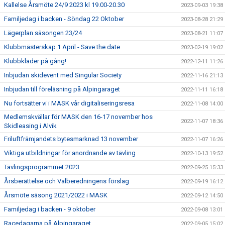
Kallelse Årsmöte 24/9 2023 kl 19.00-20.30
2023-09-03 19:38
Familjedag i backen - Söndag 22 Oktober
2023-08-28 21:29
Lägerplan säsongen 23/24
2023-08-21 11:07
Klubbmästerskap 1 April - Save the date
2023-02-19 19:02
Klubbkläder på gång!
2022-12-11 11:26
Inbjudan skidevent med Singular Society
2022-11-16 21:13
Inbjudan till föreläsning på Alpingaraget
2022-11-11 16:18
Nu fortsätter vi i MASK vår digitaliseringsresa
2022-11-08 14:00
Medlemskvällar för MASK den 16-17 november hos
2022-11-07 18:36
Skidleasing i Alvik
Friluftfrämjandets bytesmarknad 13 november
2022-11-07 16:26
Viktiga utbildningar för anordnande av tävling
2022-10-13 19:52
Tävlingsprogrammet 2023
2022-09-25 15:33
Årsberättelse och Valberedningens förslag
2022-09-19 16:12
Årsmöte säsong 2021/2022 i MASK
2022-09-12 14:50
Familjedag i backen - 9 oktober
2022-09-08 13:01
Racedagarna på Alpingaraget
2022-09-05 15:02