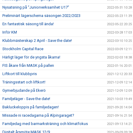
Nysatsning på ”Juniorverksamhet U17”
2022-05-31 10:28
Preliminärt lägerschema säsongen 2022/2023
2022-05-23 11:39
En fantastisk säsong till ända!
2022-05-22 20:25
Inför KM
2022-03-28 17:03
Klubbmästerskap 2 April - Save the date!
2022-03-10 10:25
Stockholm Capital Race
2022-03-09 12:11
Härligt läger för de yngsta åkarna!
2022-02-03 18:38
FIS åkare från MASK på pallen
2022-01-16 20:01
Liftkort till klubbpris
2021-12-12 20:33
Träningsstart och liftkort!
2021-12-09 12:14
Gymerbjudande på Ekerö
2021-12-09 12:09
Familjeläger - Save the date!
2021-10-03 19:49
Bakluckeloppis på familjedagen!
2021-09-20 14:04
Missade ni racedagarna på Alpingaraget?
2021-09-16 21:54
Familjedag med barmarksträning och klimatfokus
2021-09-13 14:21
Digitalt årsmöte MASK 12/9
2021-09-09 09:28