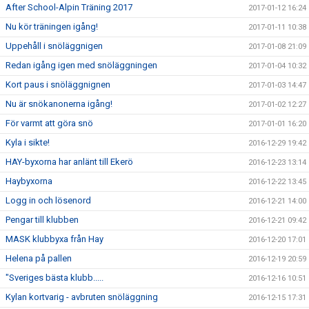
After School-Alpin Träning 2017
2017-01-12 16:24
Nu kör träningen igång!
2017-01-11 10:38
Uppehåll i snöläggnigen
2017-01-08 21:09
Redan igång igen med snöläggningen
2017-01-04 10:32
Kort paus i snöläggnignen
2017-01-03 14:47
Nu är snökanonerna igång!
2017-01-02 12:27
För varmt att göra snö
2017-01-01 16:20
Kyla i sikte!
2016-12-29 19:42
HAY-byxorna har anlänt till Ekerö
2016-12-23 13:14
Haybyxorna
2016-12-22 13:45
Logg in och lösenord
2016-12-21 14:00
Pengar till klubben
2016-12-21 09:42
MASK klubbyxa från Hay
2016-12-20 17:01
Helena på pallen
2016-12-19 20:59
"Sveriges bästa klubb.....
2016-12-16 10:51
Kylan kortvarig - avbruten snöläggning
2016-12-15 17:31