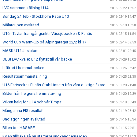
LVC sammanställning U14
2016-02-22 13:57
Söndag 21 feb - Stockholm Race U10
2016-02-19 14:47
Mälarcupen avslutad
2016-02-18 15:58
U16 - Tävlar framgångsrikt i Vässjöbacken & Funäs
2016-02-15 11:54
World Cup Warm-Up på Alpingaraget 22/2 kl 17
2016-02-14 09:53
MASK U14 är slalom
2016-02-01 22:45
OBS! LVC kvalet U12 flyttat till vår backe
2016-01-29 15:02
Liftkort i hemmabacken
2016-01-26 08:42
Resultatsammanställning
2016-01-25 21:35
U16 Fartvecka i Funäs-Stabil insats från våra duktiga åkare
2016-01-20 21:48
Bilder från helgens hemmatävling
2016-01-20 12:39
Vilken helg för U14 och vår Timpa!
2016-01-19 08:43
Många fina FIS resultat!
2016-01-19 08:42
Snöläggningen avslutad
2016-01-16 15:34
Bli en bra HASARE
2016-01-15 22:51
Kylan tillbaka så nu startar vi snökanonerna igen
2016-01-12 12:13