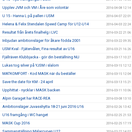
Upplev JVM och VM i Åre som volontär
2016-04-08 12:14
U 15 - Hanna L på pallen i USM
2016-04-07 22:01
Helena & Felix Stendalen Speed Camp för U12-U14
2016-04-03 22:24
Resultat från årets finalhelg i LVC
2016-03-22 21:06
Inbjudan ambitionsläger för åkare födda 2001
2016-03-22 09:35
USM Kval - Fjätervålen, Fina resultat av U16
2016-03-21 16:26
Fjällräven Klubbjacka - gör din beställning NU
2016-03-17 10:27
Lukas tog silver på YJSM i slalom
2016-03-15 12:12
MATKOMFORT - Kod MASK när du beställer
2016-03-15 12:04
Save the date för KM - 24 april
2016-03-13 15:21
Upphittat - nycklar i MASK backen
2016-03-11 10:06
Alpin Garaget har RACE-REA
2016-03-08 13:10
Ambitionsläger Juvasshytta 18-21 juni 2016 U16
2016-02-26 13:42
U16 framgång i WC hanget
2016-02-25 21:53
MASK Cup 2016
2016-02-25 17:19
Sammanställning Mälarcupen U12
2016-02-22 14:02