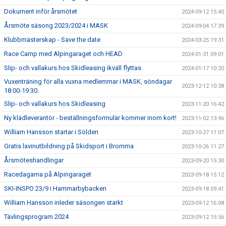
Dokument inför årsmötet
2024-09-12 15:40
Årsmöte säsong 2023/2024 i MASK
2024-09-04 17:39
Klubbmästerskap - Save the date
2024-03-25 19:31
Race Camp med Alpingaraget och HEAD
2024-01-31 09:01
Slip- och vallakurs hos Skidleasing ikväll flyttas
2024-01-17 10:20
Vuxenträning för alla vuxna medlemmar i MASK, söndagar
2023-12-12 10:38
18:00-19:30.
Slip- och vallakurs hos Skidleasing
2023-11-20 16:42
Ny klädleverantör - beställningsformulär kommer inom kort!
2023-11-02 13:46
William Hansson startar i Sölden
2023-10-27 11:07
Gratis lavinutbildning på Skidsport i Bromma
2023-10-26 11:27
Årsmöteshandlingar
2023-09-20 15:30
Racedagarna på Alpingaraget
2023-09-18 15:12
SKI-INSPO 23/9 i Hammarbybacken
2023-09-18 09:41
William Hansson inleder säsongen starkt
2023-09-12 16:08
Tävlingsprogram 2024
2023-09-12 15:56