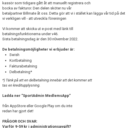
BILDGALLERI
kassör som tidigare gått åt att manuellt registrera och
bocka av fakturor. Den delen sköter nu vår
betalpartner Billmate åt oss. Detta gör att vi i stället kan lägga vår tid på det
SPONSORER & PARTNERS
vi verkligen vill - att utveckla föreningen
KLUBBKLÄDER
Vi kommer att skicka ut e-post med länk till
betalningsfunktionerna under v46.
MATILDA RAPAPORT MINNESFOND
Sista betalningsdag är den 30 n0vember 2022.
De betalningsmöjligheter vi erbjuder är:
Swish
Kortbetalning
Fakturabetalning
Delbetalning*
*) Tänk på att en delbetalning innebär att det kommer att
tas en kreditupplysning.
Ladda ner ”SportAdmin MedlemsApp”
från AppStore eller Google Play om du inte
redan har gjort det!
FRÅGOR OCH SVAR:
Varför 9-59 kr i administrationsavgift?