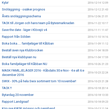
Kyla!
2016-12-14 12:09
Snöläggning - osäker prognos
2016-12-12 21:43
Årets snöläggningsschema
2016-12-06 21:01
TACK till Jörgen och hans team på Bytesmarknaden
2016-11-22 10:17
Save the date - läger i Klövsjö v4
2016-11-11 11:47
Rapport från Sölden
2016-11-10 14:16
Boka boka..... familjeläger till Kåbban
2016-11-09 11:12
Beställ även nya Klubbrocken
2016-11-04 18:09
Beställ nya klubbyxan nu
2016-11-04 17:59
Boka familjeläger till Kåbban NU
2016-10-26 21:23
MASK FAMILJELÄGER 2016 - Kåbdalis 30:e Nov - 4:e alt 6:e
2016-10-23 22:24
december 2016
SWIX - 30% på hela Swix sortiment tom 10 november!
2016-10-23 21:28
TACK !!
2016-10-18 20:14
Bytardag 20 november
2016-10-18 13:33
Rapport Landgraaf
2016-10-18 09:23
Köp nya KASK mössor och pannband
2016-10-13 11:54