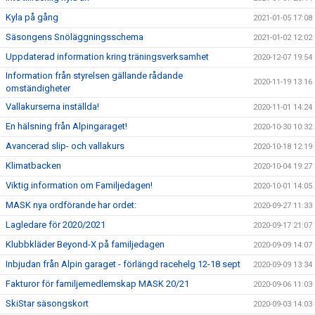
Kyla på gång
2021-01-05 17:08
Säsongens Snöläggningsschema
2021-01-02 12:02
Uppdaterad information kring träningsverksamhet
2020-12-07 19:54
Information från styrelsen gällande rådande
2020-11-19 13:16
omständigheter
Vallakurserna inställda!
2020-11-01 14:24
En hälsning från Alpingaraget!
2020-10-30 10:32
Avancerad slip- och vallakurs
2020-10-18 12:19
Klimatbacken
2020-10-04 19:27
Viktig information om Familjedagen!
2020-10-01 14:05
MASK nya ordförande har ordet:
2020-09-27 11:33
Lagledare för 2020/2021
2020-09-17 21:07
Klubbkläder Beyond-X på familjedagen
2020-09-09 14:07
Inbjudan från Alpin garaget - förlängd racehelg 12-18 sept
2020-09-09 13:34
Fakturor för familjemedlemskap MASK 20/21
2020-09-06 11:03
SkiStar säsongskort
2020-09-03 14:03