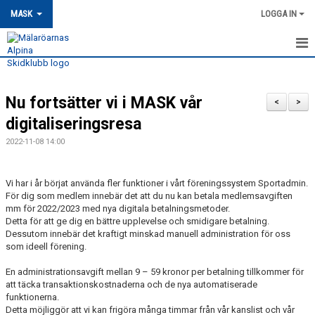
MASK
LOGGA IN
HEM
Nu fortsätter vi i MASK vår
MASK-NYHETER
<
>
digitaliseringsresa
OM MASK
2022-11-08 14:00
MEDLEMSSKAP
Vi har i år börjat använda fler funktioner i vårt föreningssystem Sportadmin.
KONTAKT
För dig som medlem innebär det att du nu kan betala medlemsavgiften
mm för 2022/2023 med nya digitala betalningsmetoder.
Detta för att ge dig en bättre upplevelse och smidigare betalning.
TRÄNING
Dessutom innebär det kraftigt minskad manuell administration för oss
som ideell förening.
TÄVLING
En administrationsavgift mellan 9 – 59 kronor per betalning tillkommer för
att täcka transaktionskostnaderna och de nya automatiserade
MASK KALENDER
funktionerna.
Detta möjliggör att vi kan frigöra många timmar från vår kanslist och vår