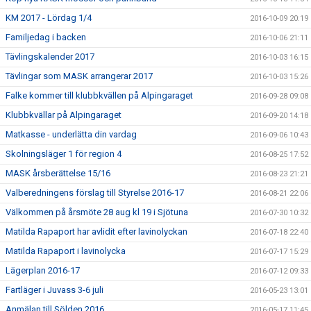
KM 2017 - Lördag 1/4
2016-10-09 20:19
Familjedag i backen
2016-10-06 21:11
Tävlingskalender 2017
2016-10-03 16:15
Tävlingar som MASK arrangerar 2017
2016-10-03 15:26
Falke kommer till klubbkvällen på Alpingaraget
2016-09-28 09:08
Klubbkvällar på Alpingaraget
2016-09-20 14:18
Matkasse - underlätta din vardag
2016-09-06 10:43
Skolningsläger 1 för region 4
2016-08-25 17:52
MASK årsberättelse 15/16
2016-08-23 21:21
Valberedningens förslag till Styrelse 2016-17
2016-08-21 22:06
Välkommen på årsmöte 28 aug kl 19 i Sjötuna
2016-07-30 10:32
Matilda Rapaport har avlidit efter lavinolyckan
2016-07-18 22:40
Matilda Rapaport i lavinolycka
2016-07-17 15:29
Lägerplan 2016-17
2016-07-12 09:33
Fartläger i Juvass 3-6 juli
2016-05-23 13:01
Anmälan till Sölden 2016
2016-05-17 11:45