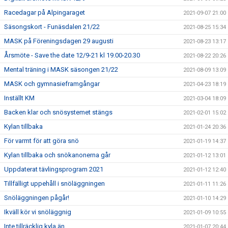
Racedagar på Alpingaraget
2021-09-07 21:00
Säsongskort - Funäsdalen 21/22
2021-08-25 15:34
MASK på Föreningsdagen 29 augusti
2021-08-23 13:17
Årsmöte - Save the date 12/9-21 kl 19.00-20.30
2021-08-22 20:26
Mental träning i MASK säsongen 21/22
2021-08-09 13:09
MASK och gymnasieframgångar
2021-04-23 18:19
Inställt KM
2021-03-04 18:09
Backen klar och snösystemet stängs
2021-02-01 15:02
Kylan tillbaka
2021-01-24 20:36
För varmt för att göra snö
2021-01-19 14:37
Kylan tillbaka och snökanonerna går
2021-01-12 13:01
Uppdaterat tävlingsprogram 2021
2021-01-12 12:40
Tillfälligt uppehåll i snöläggningen
2021-01-11 11:26
Snöläggningen pågår!
2021-01-10 14:29
Ikväll kör vi snöläggnig
2021-01-09 10:55
Inte tillräcklig kyla än
2021-01-07 20:44