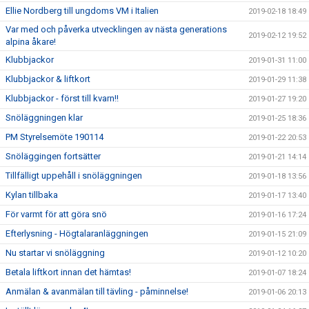
Ellie Nordberg till ungdoms VM i Italien
2019-02-18 18:49
Var med och påverka utvecklingen av nästa generations
2019-02-12 19:52
alpina åkare!
Klubbjackor
2019-01-31 11:00
Klubbjackor & liftkort
2019-01-29 11:38
Klubbjackor - först till kvarn!!
2019-01-27 19:20
Snöläggningen klar
2019-01-25 18:36
PM Styrelsemöte 190114
2019-01-22 20:53
Snöläggingen fortsätter
2019-01-21 14:14
Tillfälligt uppehåll i snöläggningen
2019-01-18 13:56
Kylan tillbaka
2019-01-17 13:40
För varmt för att göra snö
2019-01-16 17:24
Efterlysning - Högtalaranläggningen
2019-01-15 21:09
Nu startar vi snöläggning
2019-01-12 10:20
Betala liftkort innan det hämtas!
2019-01-07 18:24
Anmälan & avanmälan till tävling - påminnelse!
2019-01-06 20:13