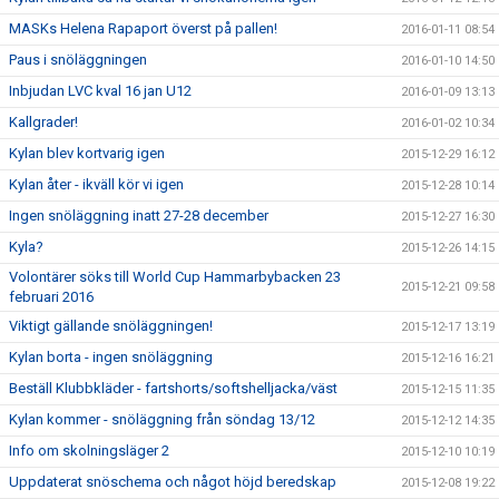
MASKs Helena Rapaport överst på pallen!
2016-01-11 08:54
Paus i snöläggningen
2016-01-10 14:50
Inbjudan LVC kval 16 jan U12
2016-01-09 13:13
Kallgrader!
2016-01-02 10:34
Kylan blev kortvarig igen
2015-12-29 16:12
Kylan åter - ikväll kör vi igen
2015-12-28 10:14
Ingen snöläggning inatt 27-28 december
2015-12-27 16:30
Kyla?
2015-12-26 14:15
Volontärer söks till World Cup Hammarbybacken 23
2015-12-21 09:58
februari 2016
Viktigt gällande snöläggningen!
2015-12-17 13:19
Kylan borta - ingen snöläggning
2015-12-16 16:21
Beställ Klubbkläder - fartshorts/softshelljacka/väst
2015-12-15 11:35
Kylan kommer - snöläggning från söndag 13/12
2015-12-12 14:35
Info om skolningsläger 2
2015-12-10 10:19
Uppdaterat snöschema och något höjd beredskap
2015-12-08 19:22