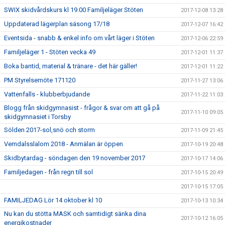
SWIX skidvårdskurs kl 19.00 Familjeläger Stöten
2017-12-08 13:28
Uppdaterad lägerplan säsong 17/18
2017-12-07 16:42
Eventsida - snabb & enkel info om vårt läger i Stöten
2017-12-06 22:59
Familjeläger 1 - Stöten vecka 49
2017-12-01 11:37
Boka bantid, material & tränare - det här gäller!
2017-12-01 11:22
PM Styrelsemöte 171120
2017-11-27 13:06
Vattenfalls - klubberbjudande
2017-11-22 11:03
Blogg från skidgymnasist - frågor & svar om att gå på
2017-11-10 09:05
skidgymnasiet i Torsby
Sölden 2017-sol,snö och storm
2017-11-09 21:45
Vemdalsslalom 2018 - Anmälan är öppen
2017-10-19 20:48
Skidbytardag - söndagen den 19 november 2017
2017-10-17 14:06
Familjedagen - från regn till sol
2017-10-15 20:49
2017-10-15 17:05
FAMILJEDAG Lör 14 oktober kl 10
2017-10-13 10:34
Nu kan du stötta MASK och samtidigt sänka dina
2017-10-12 16:05
energikostnader