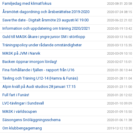
Familjedag med klimatfokus
2020-08-31 20:58
Årsmötet-dagordning och årsberättelse 2019-2020
2020-07-24 08:15
Save the date - Digitalt årsmöte 23 augusti kl 19.00
2020-06-22 21:02
Information och uppdatering om träning 2020/2021
2020-05-19 13:42
Guld till MASK-åkare i yngre junior SM i störtlopp
2020-03-13 16:02
Träningspolicy under rådande omständigheter
2020-03-13 15:35
MASK på JVM i Narvik
2020-03-09 10:10
Backen öppnar imorgon lördag!
2020-02-07 15:01
Fina förhållande i fjällen - rapport från U16
2020-01-30 13:44
Tävling och Träning U12-14 (Hamra & Funäs)
2020-01-28 11:04
Alpin kväll på Audi studios 28 januari 17.15
2020-01-23 11:00
Full fart i Funäs!
2020-01-20 12:02
LVC-tävlingar i Sundsvall
2020-01-10 09:09
MASK i världscupen
2020-01-09 15:50
Säsongens Snöläggningsschema
2020-01-06 11:38
Om klubbengagemang
2019-12-12 13:30