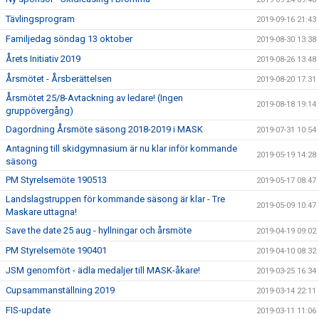
Tävlingsprogram
2019-09-16 21:43
Familjedag söndag 13 oktober
2019-08-30 13:38
Årets Initiativ 2019
2019-08-26 13:48
Årsmötet - Årsberättelsen
2019-08-20 17:31
Årsmötet 25/8-Avtackning av ledare! (Ingen
2019-08-18 19:14
gruppövergång)
Dagordning Årsmöte säsong 2018-2019 i MASK
2019-07-31 10:54
Antagning till skidgymnasium är nu klar inför kommande
2019-05-19 14:28
säsong
PM Styrelsemöte 190513
2019-05-17 08:47
Landslagstruppen för kommande säsong är klar - Tre
2019-05-09 10:47
Maskare uttagna!
Save the date 25 aug - hyllningar och årsmöte
2019-04-19 09:02
PM Styrelsemöte 190401
2019-04-10 08:32
JSM genomfört - ädla medaljer till MASK-åkare!
2019-03-25 16:34
Cupsammanställning 2019
2019-03-14 22:11
FIS-update
2019-03-11 11:06