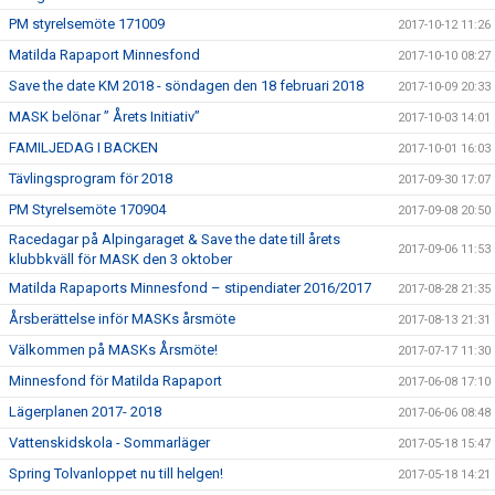
PM styrelsemöte 171009
2017-10-12 11:26
Matilda Rapaport Minnesfond
2017-10-10 08:27
Save the date KM 2018 - söndagen den 18 februari 2018
2017-10-09 20:33
MASK belönar ” Årets Initiativ”
2017-10-03 14:01
FAMILJEDAG I BACKEN
2017-10-01 16:03
Tävlingsprogram för 2018
2017-09-30 17:07
PM Styrelsemöte 170904
2017-09-08 20:50
Racedagar på Alpingaraget & Save the date till årets
2017-09-06 11:53
klubbkväll för MASK den 3 oktober
Matilda Rapaports Minnesfond – stipendiater 2016/2017
2017-08-28 21:35
Årsberättelse inför MASKs årsmöte
2017-08-13 21:31
Välkommen på MASKs Årsmöte!
2017-07-17 11:30
Minnesfond för Matilda Rapaport
2017-06-08 17:10
Lägerplanen 2017- 2018
2017-06-06 08:48
Vattenskidskola - Sommarläger
2017-05-18 15:47
Spring Tolvanloppet nu till helgen!
2017-05-18 14:21