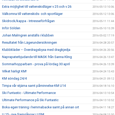
Extra möjlighet till vattenskidläger v 25 och v 26
2016-05-13 10:06
Välkomna till vattenskids- och sportläger
2016-05-12 13:06
Skidrock/kappa - Intresseförfrågan
2016-05-11 11:44
Inför Sölden
2016-05-10 15:39
Johan Malmgren anställs i klubben
2016-05-02 17:19
Resultatet från Lägerundersökningen
2016-04-28 20:57
Klubbkläder – Överdragsbyxa med dragkjedja
2016-04-26 20:56
Naprapaterbjudande till MASK från Sanna Kling
2016-04-26 13:47
Sommarhopparbarn - prova på lördag 30 april
2016-04-26 13:39
Vilket härligt KM!
2016-04-24 15:43
KM söndag 24/4
2016-04-21 09:12
Timpa vår stjärna samt påminnelse KM U14
2016-04-18 16:10
Ski Funtastic - Ultimate Performance
2016-04-13 10:54
Ultimate Performance på Ski Funtastic
2016-04-13 10:52
Boka egen träning i hemmabacke samt på annan ort
2016-04-11 18:27
U 15 - nya framgångar i USM
2016-04-08 15:50