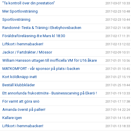
”Ta kontroll över din prestation”
2017-03-07 10:33
Mer Sportlovsträning
2017-02-23 10:48
Sportlovsträning
2017-02-23 10:44
Randonné -Testa & Träning i Ekebyhovsbacken
2017-02-21 14:58
Föräldraföreläsning-8:e Mars kl 18:30
2017-02-17 11:31
Liftkort i hemmabacken!
2017-02-13 12:02
Jackor / Fartdräkter / Mössor
2017-02-09 10:51
William Hansson uttagen till inofficella VM för U16 åkare
2017-01-31 10:56
MATKOMFORT - vår sponsor på plats i backen
2017-01-31 10:45
Kort köldknäpp inatt
2017-01-27 15:19
Beställ klubbkläder
2017-01-25 19:44
Ett annorlunda frukostmöte - Businesscarving på Ekerö !
2017-01-19 13:33
För varmt att göra snö
2017-01-17 17:38
Amanda överst på pallen!
2017-01-14 22:24
Kallare igen
2017-01-14 15:49
Liftkort i hemmabacken!
2017-01-13 18:33