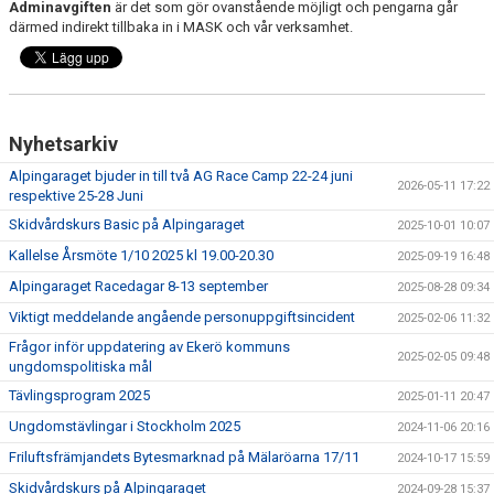
Adminavgiften
är det som gör ovanstående möjligt och pengarna går
därmed indirekt tillbaka in i MASK och vår verksamhet.
Nyhetsarkiv
Alpingaraget bjuder in till två AG Race Camp 22-24 juni
2026-05-11 17:22
respektive 25-28 Juni
Skidvårdskurs Basic på Alpingaraget
2025-10-01 10:07
Kallelse Årsmöte 1/10 2025 kl 19.00-20.30
2025-09-19 16:48
Alpingaraget Racedagar 8-13 september
2025-08-28 09:34
Viktigt meddelande angående personuppgiftsincident
2025-02-06 11:32
Frågor inför uppdatering av Ekerö kommuns
2025-02-05 09:48
ungdomspolitiska mål
Tävlingsprogram 2025
2025-01-11 20:47
Ungdomstävlingar i Stockholm 2025
2024-11-06 20:16
Friluftsfrämjandets Bytesmarknad på Mälaröarna 17/11
2024-10-17 15:59
Skidvårdskurs på Alpingaraget
2024-09-28 15:37