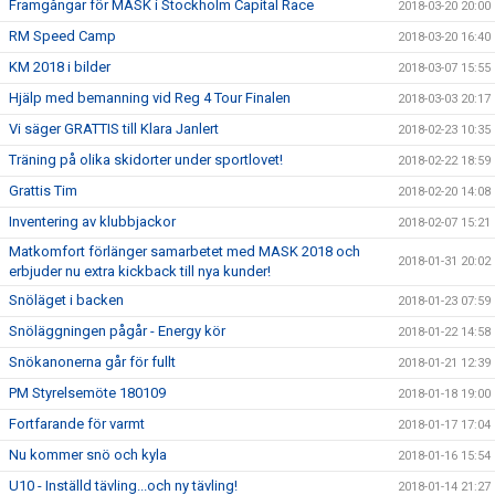
Framgångar för MASK i Stockholm Capital Race
2018-03-20 20:00
RM Speed Camp
2018-03-20 16:40
KM 2018 i bilder
2018-03-07 15:55
Hjälp med bemanning vid Reg 4 Tour Finalen
2018-03-03 20:17
Vi säger GRATTIS till Klara Janlert
2018-02-23 10:35
Träning på olika skidorter under sportlovet!
2018-02-22 18:59
Grattis Tim
2018-02-20 14:08
Inventering av klubbjackor
2018-02-07 15:21
Matkomfort förlänger samarbetet med MASK 2018 och
2018-01-31 20:02
erbjuder nu extra kickback till nya kunder!
Snöläget i backen
2018-01-23 07:59
Snöläggningen pågår - Energy kör
2018-01-22 14:58
Snökanonerna går för fullt
2018-01-21 12:39
PM Styrelsemöte 180109
2018-01-18 19:00
Fortfarande för varmt
2018-01-17 17:04
Nu kommer snö och kyla
2018-01-16 15:54
U10 - Inställd tävling...och ny tävling!
2018-01-14 21:27