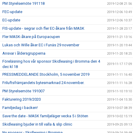
PM Styrelsemöte 191118
2019-12-08 21:56
FEC-update
2019-12-06 10:49
EC-update
2019-12-06 10:37
FIS-update - segrar och fler EC-åkare från MASK
2019-11-28 23:17
Fler MASK-åkare på Europacupen
2019-11-21 13:16
Lukas och Wille åker EC i Funäs 29 november
2019-11-20 19:44
Ansvar i åldersgrupperna
2019-11-20 18:25
Föreläsning hos vår sponsor Skidleasing i Bromma den 4
2019-11-17 17:09
dec kl 18
PRESSMEDDELANDE Stockholm, 5 november 2019
2019-11-11 16:40
Friluftsfrämjandets bytesmarknad 24 november.
2019-11-11 16:28
PM Styrelsemöte 191007
2019-11-10 19:10
Fakturering 2019/2020
2019-11-04 15:30
Familjedag i backen!
2019-10-07 08:39
Save the date - MASK familjeläger vecka 5 i Stöten
2019-10-02 15:19
Skidleasing bjuder in till valla & slip clinic
2019-09-25 09:13
Ny sponsor - Skidleasing i Bromma
2019-09-24 09:48