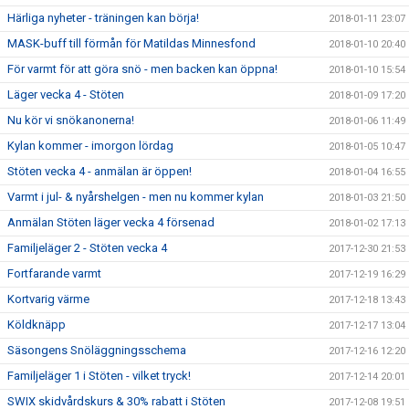
Härliga nyheter - träningen kan börja!
2018-01-11 23:07
MASK-buff till förmån för Matildas Minnesfond
2018-01-10 20:40
För varmt för att göra snö - men backen kan öppna!
2018-01-10 15:54
Läger vecka 4 - Stöten
2018-01-09 17:20
Nu kör vi snökanonerna!
2018-01-06 11:49
Kylan kommer - imorgon lördag
2018-01-05 10:47
Stöten vecka 4 - anmälan är öppen!
2018-01-04 16:55
Varmt i jul- & nyårshelgen - men nu kommer kylan
2018-01-03 21:50
Anmälan Stöten läger vecka 4 försenad
2018-01-02 17:13
Familjeläger 2 - Stöten vecka 4
2017-12-30 21:53
Fortfarande varmt
2017-12-19 16:29
Kortvarig värme
2017-12-18 13:43
Köldknäpp
2017-12-17 13:04
Säsongens Snöläggningsschema
2017-12-16 12:20
Familjeläger 1 i Stöten - vilket tryck!
2017-12-14 20:01
SWIX skidvårdskurs & 30% rabatt i Stöten
2017-12-08 19:51