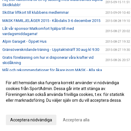
2015-09-15 11:51
Skidklubb!
SkiStar liftkort till klubbens medlemmar
2015-09-09 10:40
MASK FAMILJELÄGER 2015 - Kåbdalis 3-6 december 2015
2015-08-28 19:10
Låt vår sponsor Matkomfort hjälpa till med
2015-08-27 20:02
vardagsmiddagarna!
Alpin Garaget - Öppet Hus
2015-08-27 19:32
Gränsöverskridande träning - Upptaktsträff 30 aug kl 9.30
2015-08-27 19:30
Gratis föreläsning om hur vi disponerar våra krafter vid
2015-08-26 20:57
skidåkning
Mål och rekommendationer för åkare inom MASK - Alla ska
2015-08-18 23:24
med 2015/16
Huddinge kommer att starta en klubböverskridande
För att hemsidan ska fungera korrekt använder vi nödvändiga
2015-08-17 23:50
träningsgrupp för juniorer
cookies från SportAdmin. Dessa går inte att stänga av.
Föreningen kan också använda frivilliga cookies, t.ex. för statistik
Tid att ansöka om 2015 års stipendium ur Peter Möllers
2015-08-06 19:50
eller marknadsföring. Du väljer själv om du vill acceptera dessa.
Minnesfond för åkare mellan 12-16 år
Anpassa dina val
Sölden är fullbokat....några nyinsatta platser kvar !
2015-08-03 17:29
Tävlingsprogram 2016
2015-07-13 09:35
Acceptera nödvändiga
Acceptera alla
Dags att boka Sölden på höstlovet !
2015-06-26 13:27