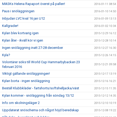
MASKs Helena Rapaport överst på pallen!
2016-01-11 08:54
Paus i snöläggningen
2016-01-10 14:50
Inbjudan LVC kval 16 jan U12
2016-01-09 13:13
Kallgrader!
2016-01-02 10:34
Kylan blev kortvarig igen
2015-12-29 16:12
Kylan åter - ikväll kör vi igen
2015-12-28 10:14
Ingen snöläggning inatt 27-28 december
2015-12-27 16:30
Kyla?
2015-12-26 14:15
Volontärer söks till World Cup Hammarbybacken 23
2015-12-21 09:58
februari 2016
Viktigt gällande snöläggningen!
2015-12-17 13:19
Kylan borta - ingen snöläggning
2015-12-16 16:21
Beställ Klubbkläder - fartshorts/softshelljacka/väst
2015-12-15 11:35
Kylan kommer - snöläggning från söndag 13/12
2015-12-12 14:35
Info om skolningsläger 2
2015-12-10 10:19
Uppdaterat snöschema och något höjd beredskap
2015-12-08 19:22