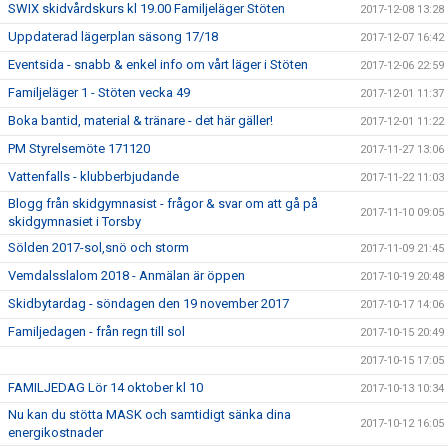
SWIX skidvårdskurs kl 19.00 Familjeläger Stöten
2017-12-08 13:28
Uppdaterad lägerplan säsong 17/18
2017-12-07 16:42
Eventsida - snabb & enkel info om vårt läger i Stöten
2017-12-06 22:59
Familjeläger 1 - Stöten vecka 49
2017-12-01 11:37
Boka bantid, material & tränare - det här gäller!
2017-12-01 11:22
PM Styrelsemöte 171120
2017-11-27 13:06
Vattenfalls - klubberbjudande
2017-11-22 11:03
Blogg från skidgymnasist - frågor & svar om att gå på
2017-11-10 09:05
skidgymnasiet i Torsby
Sölden 2017-sol,snö och storm
2017-11-09 21:45
Vemdalsslalom 2018 - Anmälan är öppen
2017-10-19 20:48
Skidbytardag - söndagen den 19 november 2017
2017-10-17 14:06
Familjedagen - från regn till sol
2017-10-15 20:49
2017-10-15 17:05
FAMILJEDAG Lör 14 oktober kl 10
2017-10-13 10:34
Nu kan du stötta MASK och samtidigt sänka dina
2017-10-12 16:05
energikostnader