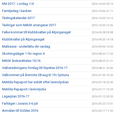
KM 2017 - Lördag 1/4
2016-10-09 20:19
Familjedag i backen
2016-10-06 21:11
Tävlingskalender 2017
2016-10-03 16:15
Tävlingar som MASK arrangerar 2017
2016-10-03 15:26
Falke kommer till klubbkvällen på Alpingaraget
2016-09-28 09:08
Klubbkvällar på Alpingaraget
2016-09-20 14:18
Matkasse - underlätta din vardag
2016-09-06 10:43
Skolningsläger 1 för region 4
2016-08-25 17:52
MASK årsberättelse 15/16
2016-08-23 21:21
Valberedningens förslag till Styrelse 2016-17
2016-08-21 22:06
Välkommen på årsmöte 28 aug kl 19 i Sjötuna
2016-07-30 10:32
Matilda Rapaport har avlidit efter lavinolyckan
2016-07-18 22:40
Matilda Rapaport i lavinolycka
2016-07-17 15:29
Lägerplan 2016-17
2016-07-12 09:33
Fartläger i Juvass 3-6 juli
2016-05-23 13:01
Anmälan till Sölden 2016
2016-05-17 11:45