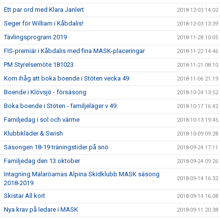
Ett par ord med Klara Janlert
2018-12-03 14:02
Seger för William i Kåbdalis!
2018-12-03 13:39
Tävlingsprogram 2019
2018-11-28 10:05
FIS-premiär i Kåbdalis med fina MASK-placeringar
2018-11-22 14:46
PM Styrelsemöte 181023
2018-11-21 08:10
Kom ihåg att boka boende i Stöten vecka 49
2018-11-06 21:19
Boende i Klövsjö - försäsong
2018-10-24 13:52
Boka boende i Stöten - familjeläger v 49.
2018-10-17 16:42
Familjedag i sol och värme
2018-10-13 19:45
Klubbkläder & Swish
2018-10-09 09:28
Säsongen 18-19 träningstider på snö
2018-09-24 17:11
Familjedag den 13 oktober
2018-09-24 09:26
Intagning Mälaröarnas Alpina Skidklubb MASK säsong
2018-09-14 16:32
2018-2019
Skistar All kort
2018-09-14 16:08
Nya krav på ledare i MASK
2018-09-11 20:38