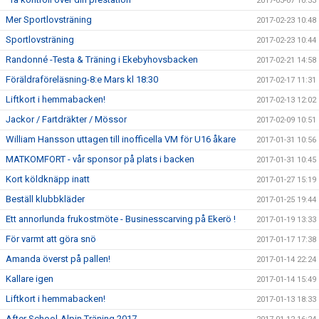
2017-03-07 10:33
Mer Sportlovsträning
2017-02-23 10:48
Sportlovsträning
2017-02-23 10:44
Randonné -Testa & Träning i Ekebyhovsbacken
2017-02-21 14:58
Föräldraföreläsning-8:e Mars kl 18:30
2017-02-17 11:31
Liftkort i hemmabacken!
2017-02-13 12:02
Jackor / Fartdräkter / Mössor
2017-02-09 10:51
William Hansson uttagen till inofficella VM för U16 åkare
2017-01-31 10:56
MATKOMFORT - vår sponsor på plats i backen
2017-01-31 10:45
Kort köldknäpp inatt
2017-01-27 15:19
Beställ klubbkläder
2017-01-25 19:44
Ett annorlunda frukostmöte - Businesscarving på Ekerö !
2017-01-19 13:33
För varmt att göra snö
2017-01-17 17:38
Amanda överst på pallen!
2017-01-14 22:24
Kallare igen
2017-01-14 15:49
Liftkort i hemmabacken!
2017-01-13 18:33
After School-Alpin Träning 2017