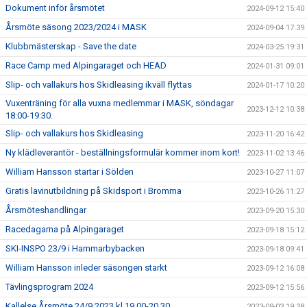
Dokument inför årsmötet
2024-09-12 15:40
Årsmöte säsong 2023/2024 i MASK
2024-09-04 17:39
Klubbmästerskap - Save the date
2024-03-25 19:31
Race Camp med Alpingaraget och HEAD
2024-01-31 09:01
Slip- och vallakurs hos Skidleasing ikväll flyttas
2024-01-17 10:20
Vuxenträning för alla vuxna medlemmar i MASK, söndagar
2023-12-12 10:38
18:00-19:30.
Slip- och vallakurs hos Skidleasing
2023-11-20 16:42
Ny klädleverantör - beställningsformulär kommer inom kort!
2023-11-02 13:46
William Hansson startar i Sölden
2023-10-27 11:07
Gratis lavinutbildning på Skidsport i Bromma
2023-10-26 11:27
Årsmöteshandlingar
2023-09-20 15:30
Racedagarna på Alpingaraget
2023-09-18 15:12
SKI-INSPO 23/9 i Hammarbybacken
2023-09-18 09:41
William Hansson inleder säsongen starkt
2023-09-12 16:08
Tävlingsprogram 2024
2023-09-12 15:56
Kallelse Årsmöte 24/9 2023 kl 19.00-20.30
2023-09-03 19:38