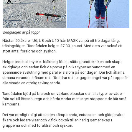
Skidglädjen är på topp!
Nästan 50 åkare i U6, U8 och U10 från MASK var på ett tre dagar långt
träningsläger i Tandådalen helgen 27-30 januari. Med dem var också ett
stort antal föräldrar och syskon.
Helgen innehöll mycket friåkning för att sätta grundtekniken och skapa
skidglädje och sedan fick de prova på olika typer av banor med en
spännande avslutning med parallellslalom på söndagen. Där fick åkarna
utmana varandra, tränare och föräldrar och engagemanget var på topp när
alla visade en otrolig tävlingsanda.
Tandådalen bjöd på bra och omväxlande backar och alla typer av väder
från sol till lössnö, regn och hårda vindar men inget stoppade de här små
kämparna.
Det var otroligt roligt att se den kämparanda, entusiasm och glädje våra
åkare och ledare visar och vi fick också till en härlig gemenskap i
grupperna och med föräldrar och syskon.