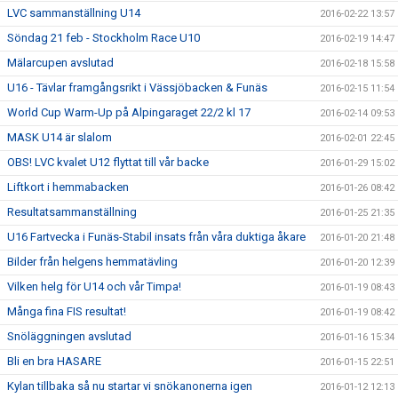
LVC sammanställning U14
2016-02-22 13:57
Söndag 21 feb - Stockholm Race U10
2016-02-19 14:47
Mälarcupen avslutad
2016-02-18 15:58
U16 - Tävlar framgångsrikt i Vässjöbacken & Funäs
2016-02-15 11:54
World Cup Warm-Up på Alpingaraget 22/2 kl 17
2016-02-14 09:53
MASK U14 är slalom
2016-02-01 22:45
OBS! LVC kvalet U12 flyttat till vår backe
2016-01-29 15:02
Liftkort i hemmabacken
2016-01-26 08:42
Resultatsammanställning
2016-01-25 21:35
U16 Fartvecka i Funäs-Stabil insats från våra duktiga åkare
2016-01-20 21:48
Bilder från helgens hemmatävling
2016-01-20 12:39
Vilken helg för U14 och vår Timpa!
2016-01-19 08:43
Många fina FIS resultat!
2016-01-19 08:42
Snöläggningen avslutad
2016-01-16 15:34
Bli en bra HASARE
2016-01-15 22:51
Kylan tillbaka så nu startar vi snökanonerna igen
2016-01-12 12:13