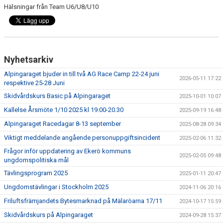
Hälsningar från Team U6/U8/U10
Nyhetsarkiv
Alpingaraget bjuder in till två AG Race Camp 22-24 juni
2026-05-11 17:22
respektive 25-28 Juni
Skidvårdskurs Basic på Alpingaraget
2025-10-01 10:07
Kallelse Årsmöte 1/10 2025 kl 19.00-20.30
2025-09-19 16:48
Alpingaraget Racedagar 8-13 september
2025-08-28 09:34
Viktigt meddelande angående personuppgiftsincident
2025-02-06 11:32
Frågor inför uppdatering av Ekerö kommuns
2025-02-05 09:48
ungdomspolitiska mål
Tävlingsprogram 2025
2025-01-11 20:47
Ungdomstävlingar i Stockholm 2025
2024-11-06 20:16
Friluftsfrämjandets Bytesmarknad på Mälaröarna 17/11
2024-10-17 15:59
Skidvårdskurs på Alpingaraget
2024-09-28 15:37