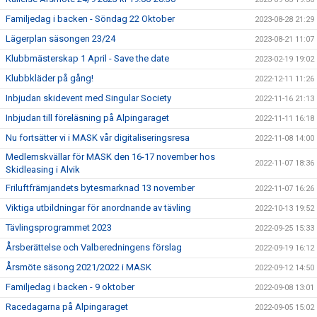
Familjedag i backen - Söndag 22 Oktober
2023-08-28 21:29
Lägerplan säsongen 23/24
2023-08-21 11:07
Klubbmästerskap 1 April - Save the date
2023-02-19 19:02
Klubbkläder på gång!
2022-12-11 11:26
Inbjudan skidevent med Singular Society
2022-11-16 21:13
Inbjudan till föreläsning på Alpingaraget
2022-11-11 16:18
Nu fortsätter vi i MASK vår digitaliseringsresa
2022-11-08 14:00
Medlemskvällar för MASK den 16-17 november hos
2022-11-07 18:36
Skidleasing i Alvik
Friluftfrämjandets bytesmarknad 13 november
2022-11-07 16:26
Viktiga utbildningar för anordnande av tävling
2022-10-13 19:52
Tävlingsprogrammet 2023
2022-09-25 15:33
Årsberättelse och Valberedningens förslag
2022-09-19 16:12
Årsmöte säsong 2021/2022 i MASK
2022-09-12 14:50
Familjedag i backen - 9 oktober
2022-09-08 13:01
Racedagarna på Alpingaraget
2022-09-05 15:02