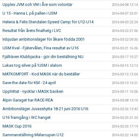
Upplev JVM och VM i Åre som volontär
2016-04-08 12:14
U 15 - Hanna L på pallen i USM
2016-04-07 22:01
Helena & Felix Stendalen Speed Camp för U12-U14
2016-04-03 22:24
Resultat från årets finalhelg i LVC
2016-03-22 21:06
Inbjudan ambitionsläger för åkare födda 2001
2016-03-22 09:35
USM Kval - Fjätervålen, Fina resultat av U16
2016-03-21 16:26
Fjällräven Klubbjacka - gör din beställning NU
2016-03-17 10:27
Lukas tog silver på YJSM i slalom
2016-03-15 12:12
MATKOMFORT - Kod MASK när du beställer
2016-03-15 12:04
Save the date för KM - 24 april
2016-03-13 15:21
Upphittat - nycklar i MASK backen
2016-03-11 10:06
Alpin Garaget har RACE-REA
2016-03-08 13:10
Ambitionsläger Juvasshytta 18-21 juni 2016 U16
2016-02-26 13:42
U16 framgång i WC hanget
2016-02-25 21:53
MASK Cup 2016
2016-02-25 17:19
Sammanställning Mälarcupen U12
2016-02-22 14:02