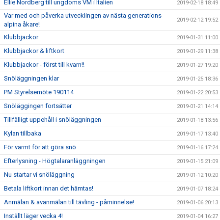
Ellie Nordberg till ungdoms VM i Italien
2019-02-18 18:49
Var med och påverka utvecklingen av nästa generations
2019-02-12 19:52
alpina åkare!
Klubbjackor
2019-01-31 11:00
Klubbjackor & liftkort
2019-01-29 11:38
Klubbjackor - först till kvarn!!
2019-01-27 19:20
Snöläggningen klar
2019-01-25 18:36
PM Styrelsemöte 190114
2019-01-22 20:53
Snöläggingen fortsätter
2019-01-21 14:14
Tillfälligt uppehåll i snöläggningen
2019-01-18 13:56
Kylan tillbaka
2019-01-17 13:40
För varmt för att göra snö
2019-01-16 17:24
Efterlysning - Högtalaranläggningen
2019-01-15 21:09
Nu startar vi snöläggning
2019-01-12 10:20
Betala liftkort innan det hämtas!
2019-01-07 18:24
Anmälan & avanmälan till tävling - påminnelse!
2019-01-06 20:13
Inställt läger vecka 4!
2019-01-04 16:27