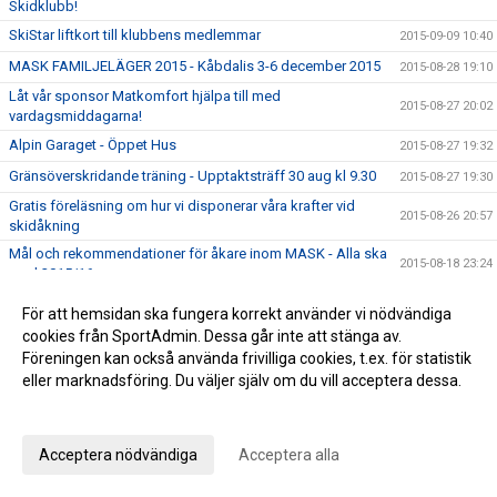
Skidklubb!
SkiStar liftkort till klubbens medlemmar
2015-09-09 10:40
MASK FAMILJELÄGER 2015 - Kåbdalis 3-6 december 2015
2015-08-28 19:10
Låt vår sponsor Matkomfort hjälpa till med
2015-08-27 20:02
vardagsmiddagarna!
Alpin Garaget - Öppet Hus
2015-08-27 19:32
Gränsöverskridande träning - Upptaktsträff 30 aug kl 9.30
2015-08-27 19:30
Gratis föreläsning om hur vi disponerar våra krafter vid
2015-08-26 20:57
skidåkning
Mål och rekommendationer för åkare inom MASK - Alla ska
2015-08-18 23:24
med 2015/16
Huddinge kommer att starta en klubböverskridande
2015-08-17 23:50
För att hemsidan ska fungera korrekt använder vi nödvändiga
träningsgrupp för juniorer
cookies från SportAdmin. Dessa går inte att stänga av.
Tid att ansöka om 2015 års stipendium ur Peter Möllers
Föreningen kan också använda frivilliga cookies, t.ex. för statistik
2015-08-06 19:50
Minnesfond för åkare mellan 12-16 år
eller marknadsföring. Du väljer själv om du vill acceptera dessa.
Sölden är fullbokat....några nyinsatta platser kvar !
2015-08-03 17:29
Anpassa dina val
Tävlingsprogram 2016
2015-07-13 09:35
Acceptera nödvändiga
Acceptera alla
Dags att boka Sölden på höstlovet !
2015-06-26 13:27
Dags att planera för snö - Familjeläger 3-6 december
2015-06-25 10:29