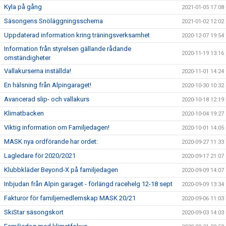
Kyla på gång
2021-01-05 17:08
Säsongens Snöläggningsschema
2021-01-02 12:02
Uppdaterad information kring träningsverksamhet
2020-12-07 19:54
Information från styrelsen gällande rådande
2020-11-19 13:16
omständigheter
Vallakurserna inställda!
2020-11-01 14:24
En hälsning från Alpingaraget!
2020-10-30 10:32
Avancerad slip- och vallakurs
2020-10-18 12:19
Klimatbacken
2020-10-04 19:27
Viktig information om Familjedagen!
2020-10-01 14:05
MASK nya ordförande har ordet:
2020-09-27 11:33
Lagledare för 2020/2021
2020-09-17 21:07
Klubbkläder Beyond-X på familjedagen
2020-09-09 14:07
Inbjudan från Alpin garaget - förlängd racehelg 12-18 sept
2020-09-09 13:34
Fakturor för familjemedlemskap MASK 20/21
2020-09-06 11:03
SkiStar säsongskort
2020-09-03 14:03