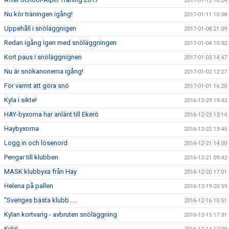
2017-01-12 16:24
Nu kör träningen igång!
2017-01-11 10:38
Uppehåll i snöläggnigen
2017-01-08 21:09
Redan igång igen med snöläggningen
2017-01-04 10:32
Kort paus i snöläggnignen
2017-01-03 14:47
Nu är snökanonerna igång!
2017-01-02 12:27
För varmt att göra snö
2017-01-01 16:20
Kyla i sikte!
2016-12-29 19:42
HAY-byxorna har anlänt till Ekerö
2016-12-23 13:14
Haybyxorna
2016-12-22 13:45
Logg in och lösenord
2016-12-21 14:00
Pengar till klubben
2016-12-21 09:42
MASK klubbyxa från Hay
2016-12-20 17:01
Helena på pallen
2016-12-19 20:59
"Sveriges bästa klubb.....
2016-12-16 10:51
Kylan kortvarig - avbruten snöläggning
2016-12-15 17:31
Kyla!