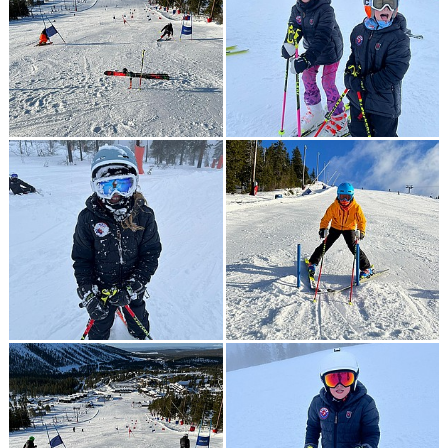
BILDGALLERI
SPONSORER & PARTNERS
KLUBBKLÄDER
MATILDA RAPAPORT MINNESFOND