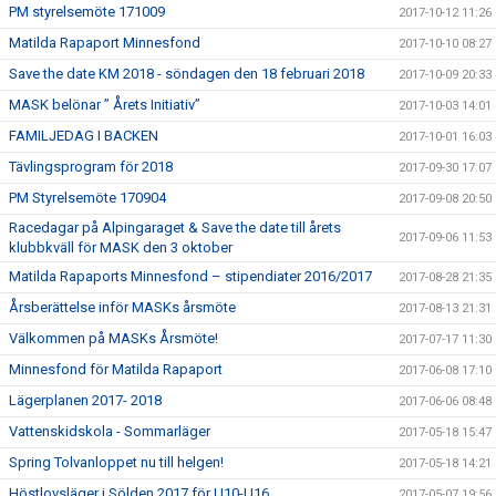
PM styrelsemöte 171009
2017-10-12 11:26
Matilda Rapaport Minnesfond
2017-10-10 08:27
Save the date KM 2018 - söndagen den 18 februari 2018
2017-10-09 20:33
MASK belönar ” Årets Initiativ”
2017-10-03 14:01
FAMILJEDAG I BACKEN
2017-10-01 16:03
Tävlingsprogram för 2018
2017-09-30 17:07
PM Styrelsemöte 170904
2017-09-08 20:50
Racedagar på Alpingaraget & Save the date till årets
2017-09-06 11:53
klubbkväll för MASK den 3 oktober
Matilda Rapaports Minnesfond – stipendiater 2016/2017
2017-08-28 21:35
Årsberättelse inför MASKs årsmöte
2017-08-13 21:31
Välkommen på MASKs Årsmöte!
2017-07-17 11:30
Minnesfond för Matilda Rapaport
2017-06-08 17:10
Lägerplanen 2017- 2018
2017-06-06 08:48
Vattenskidskola - Sommarläger
2017-05-18 15:47
Spring Tolvanloppet nu till helgen!
2017-05-18 14:21
Höstlovsläger i Sölden 2017 för U10-U16
2017-05-07 19:56