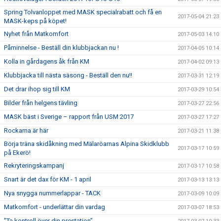
Spring Tolvanloppet med MASK specialrabatt och få en
2017-05-04 21:23
MASK-keps på köpet!
Nyhet från Matkomfort
2017-05-03 14:10
Påminnelse - Beställ din klubbjackan nu !
2017-04-05 10:14
Kolla in gårdagens åk från KM
2017-04-02 09:13
Klubbjacka till nästa säsong - Beställ den nu!!
2017-03-31 12:19
Det drar ihop sig till KM
2017-03-29 10:54
Bilder från helgens tävling
2017-03-27 22:56
MASK bäst i Sverige – rapport från USM 2017
2017-03-27 17:27
Rockarna är här
2017-03-21 11:38
Börja träna skidåkning med Mälaröarnas Alpina Skidklubb
2017-03-17 10:59
på Ekerö!
Rekryteringskampanj
2017-03-17 10:58
Snart är det dax för KM - 1 april
2017-03-13 13:13
Nya snygga nummerlappar - TACK
2017-03-09 10:09
Matkomfort - underlättar din vardag
2017-03-07 18:53
”Ta kontroll över din prestation”