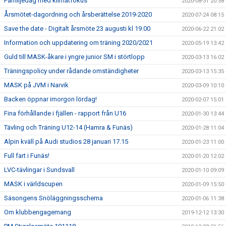
Familjedag med klimatfokus
2020-08-31 20:58
Årsmötet-dagordning och årsberättelse 2019-2020
2020-07-24 08:15
Save the date - Digitalt årsmöte 23 augusti kl 19.00
2020-06-22 21:02
Information och uppdatering om träning 2020/2021
2020-05-19 13:42
Guld till MASK-åkare i yngre junior SM i störtlopp
2020-03-13 16:02
Träningspolicy under rådande omständigheter
2020-03-13 15:35
MASK på JVM i Narvik
2020-03-09 10:10
Backen öppnar imorgon lördag!
2020-02-07 15:01
Fina förhållande i fjällen - rapport från U16
2020-01-30 13:44
Tävling och Träning U12-14 (Hamra & Funäs)
2020-01-28 11:04
Alpin kväll på Audi studios 28 januari 17.15
2020-01-23 11:00
Full fart i Funäs!
2020-01-20 12:02
LVC-tävlingar i Sundsvall
2020-01-10 09:09
MASK i världscupen
2020-01-09 15:50
Säsongens Snöläggningsschema
2020-01-06 11:38
Om klubbengagemang
2019-12-12 13:30