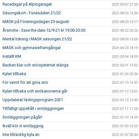
Racedagar på Alpingaraget
2021-09-07 21:00
Säsongskort - Funäsdalen 21/22
2021-08-25 15:34
MASK på Föreningsdagen 29 augusti
2021-08-23 13:17
Årsmöte - Save the date 12/9-21 kl 19.00-20.30
2021-08-22 20:26
Mental träning i MASK säsongen 21/22
2021-08-09 13:09
MASK och gymnasieframgångar
2021-04-23 18:19
Inställt KM
2021-03-04 18:09
Backen klar och snösystemet stängs
2021-02-01 15:02
Kylan tillbaka
2021-01-24 20:36
För varmt för att göra snö
2021-01-19 14:37
Kylan tillbaka och snökanonerna går
2021-01-12 13:01
Uppdaterat tävlingsprogram 2021
2021-01-12 12:40
Tillfälligt uppehåll i snöläggningen
2021-01-11 11:26
Snöläggningen pågår!
2021-01-10 14:29
Ikväll kör vi snöläggnig
2021-01-09 10:55
Inte tillräcklig kyla än
2021-01-07 20:44