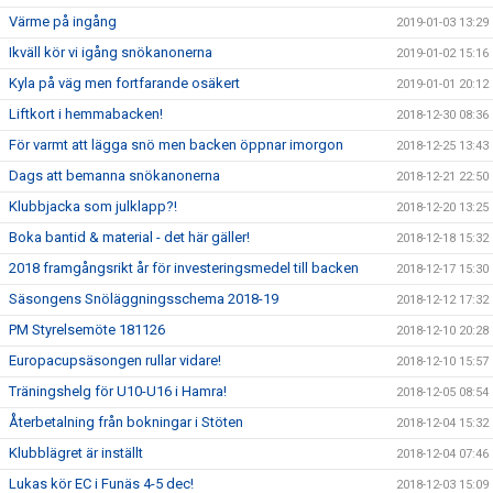
Värme på ingång
2019-01-03 13:29
Ikväll kör vi igång snökanonerna
2019-01-02 15:16
Kyla på väg men fortfarande osäkert
2019-01-01 20:12
Liftkort i hemmabacken!
2018-12-30 08:36
För varmt att lägga snö men backen öppnar imorgon
2018-12-25 13:43
Dags att bemanna snökanonerna
2018-12-21 22:50
Klubbjacka som julklapp?!
2018-12-20 13:25
Boka bantid & material - det här gäller!
2018-12-18 15:32
2018 framgångsrikt år för investeringsmedel till backen
2018-12-17 15:30
Säsongens Snöläggningsschema 2018-19
2018-12-12 17:32
PM Styrelsemöte 181126
2018-12-10 20:28
Europacupsäsongen rullar vidare!
2018-12-10 15:57
Träningshelg för U10-U16 i Hamra!
2018-12-05 08:54
Återbetalning från bokningar i Stöten
2018-12-04 15:32
Klubblägret är inställt
2018-12-04 07:46
Lukas kör EC i Funäs 4-5 dec!
2018-12-03 15:09