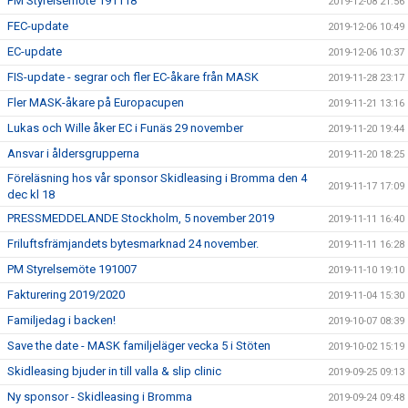
PM Styrelsemöte 191118
2019-12-08 21:56
FEC-update
2019-12-06 10:49
EC-update
2019-12-06 10:37
FIS-update - segrar och fler EC-åkare från MASK
2019-11-28 23:17
Fler MASK-åkare på Europacupen
2019-11-21 13:16
Lukas och Wille åker EC i Funäs 29 november
2019-11-20 19:44
Ansvar i åldersgrupperna
2019-11-20 18:25
Föreläsning hos vår sponsor Skidleasing i Bromma den 4
2019-11-17 17:09
dec kl 18
PRESSMEDDELANDE Stockholm, 5 november 2019
2019-11-11 16:40
Friluftsfrämjandets bytesmarknad 24 november.
2019-11-11 16:28
PM Styrelsemöte 191007
2019-11-10 19:10
Fakturering 2019/2020
2019-11-04 15:30
Familjedag i backen!
2019-10-07 08:39
Save the date - MASK familjeläger vecka 5 i Stöten
2019-10-02 15:19
Skidleasing bjuder in till valla & slip clinic
2019-09-25 09:13
Ny sponsor - Skidleasing i Bromma
2019-09-24 09:48