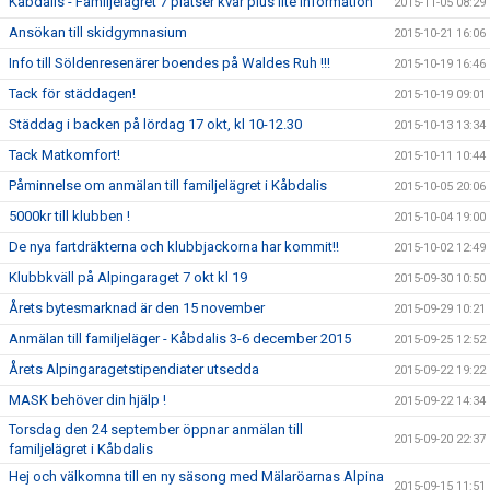
Kåbdalis - Familjelägret 7 platser kvar plus lite information
2015-11-05 08:29
Ansökan till skidgymnasium
2015-10-21 16:06
Info till Söldenresenärer boendes på Waldes Ruh !!!
2015-10-19 16:46
Tack för städdagen!
2015-10-19 09:01
Städdag i backen på lördag 17 okt, kl 10-12.30
2015-10-13 13:34
Tack Matkomfort!
2015-10-11 10:44
Påminnelse om anmälan till familjelägret i Kåbdalis
2015-10-05 20:06
5000kr till klubben !
2015-10-04 19:00
De nya fartdräkterna och klubbjackorna har kommit!!
2015-10-02 12:49
Klubbkväll på Alpingaraget 7 okt kl 19
2015-09-30 10:50
Årets bytesmarknad är den 15 november
2015-09-29 10:21
Anmälan till familjeläger - Kåbdalis 3-6 december 2015
2015-09-25 12:52
Årets Alpingaragetstipendiater utsedda
2015-09-22 19:22
MASK behöver din hjälp !
2015-09-22 14:34
Torsdag den 24 september öppnar anmälan till
2015-09-20 22:37
familjelägret i Kåbdalis
Hej och välkomna till en ny säsong med Mälaröarnas Alpina
2015-09-15 11:51