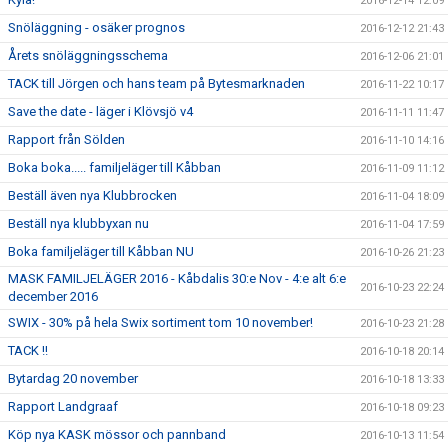
2016-12-14 12:09
Snöläggning - osäker prognos
2016-12-12 21:43
Årets snöläggningsschema
2016-12-06 21:01
TACK till Jörgen och hans team på Bytesmarknaden
2016-11-22 10:17
Save the date - läger i Klövsjö v4
2016-11-11 11:47
Rapport från Sölden
2016-11-10 14:16
Boka boka..... familjeläger till Kåbban
2016-11-09 11:12
Beställ även nya Klubbrocken
2016-11-04 18:09
Beställ nya klubbyxan nu
2016-11-04 17:59
Boka familjeläger till Kåbban NU
2016-10-26 21:23
MASK FAMILJELÄGER 2016 - Kåbdalis 30:e Nov - 4:e alt 6:e
2016-10-23 22:24
december 2016
SWIX - 30% på hela Swix sortiment tom 10 november!
2016-10-23 21:28
TACK !!
2016-10-18 20:14
Bytardag 20 november
2016-10-18 13:33
Rapport Landgraaf
2016-10-18 09:23
Köp nya KASK mössor och pannband
2016-10-13 11:54