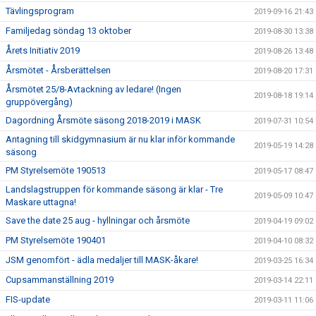
Tävlingsprogram
2019-09-16 21:43
Familjedag söndag 13 oktober
2019-08-30 13:38
Årets Initiativ 2019
2019-08-26 13:48
Årsmötet - Årsberättelsen
2019-08-20 17:31
Årsmötet 25/8-Avtackning av ledare! (Ingen
2019-08-18 19:14
gruppövergång)
Dagordning Årsmöte säsong 2018-2019 i MASK
2019-07-31 10:54
Antagning till skidgymnasium är nu klar inför kommande
2019-05-19 14:28
säsong
PM Styrelsemöte 190513
2019-05-17 08:47
Landslagstruppen för kommande säsong är klar - Tre
2019-05-09 10:47
Maskare uttagna!
Save the date 25 aug - hyllningar och årsmöte
2019-04-19 09:02
PM Styrelsemöte 190401
2019-04-10 08:32
JSM genomfört - ädla medaljer till MASK-åkare!
2019-03-25 16:34
Cupsammanställning 2019
2019-03-14 22:11
FIS-update
2019-03-11 11:06