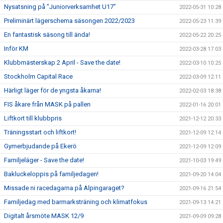
Nysatsning på ”Juniorverksamhet U17”
2022-05-31 10:28
Preliminärt lägerschema säsongen 2022/2023
2022-05-23 11:39
En fantastisk säsong till ända!
2022-05-22 20:25
Inför KM
2022-03-28 17:03
Klubbmästerskap 2 April - Save the date!
2022-03-10 10:25
Stockholm Capital Race
2022-03-09 12:11
Härligt läger för de yngsta åkarna!
2022-02-03 18:38
FIS åkare från MASK på pallen
2022-01-16 20:01
Liftkort till klubbpris
2021-12-12 20:33
Träningsstart och liftkort!
2021-12-09 12:14
Gymerbjudande på Ekerö
2021-12-09 12:09
Familjeläger - Save the date!
2021-10-03 19:49
Bakluckeloppis på familjedagen!
2021-09-20 14:04
Missade ni racedagarna på Alpingaraget?
2021-09-16 21:54
Familjedag med barmarksträning och klimatfokus
2021-09-13 14:21
Digitalt årsmöte MASK 12/9
2021-09-09 09:28