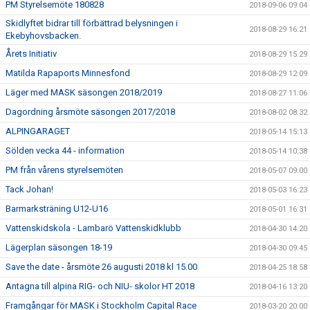
PM Styrelsemöte 180828
2018-09-06 09:04
Skidlyftet bidrar till förbättrad belysningen i
2018-08-29 16:21
Ekebyhovsbacken.
Årets Initiativ
2018-08-29 15:29
Matilda Rapaports Minnesfond
2018-08-29 12:09
Läger med MASK säsongen 2018/2019
2018-08-27 11:06
Dagordning årsmöte säsongen 2017/2018
2018-08-02 08:32
ALPINGARAGET
2018-05-14 15:13
Sölden vecka 44 - information
2018-05-14 10:38
PM från vårens styrelsemöten
2018-05-07 09:00
Tack Johan!
2018-05-03 16:23
Barmarksträning U12-U16
2018-05-01 16:31
Vattenskidskola - Lambarö Vattenskidklubb
2018-04-30 14:20
Lägerplan säsongen 18-19
2018-04-30 09:45
Save the date - årsmöte 26 augusti 2018 kl 15.00
2018-04-25 18:58
Antagna till alpina RIG- och NIU- skolor HT 2018
2018-04-16 13:20
Framgångar för MASK i Stockholm Capital Race
2018-03-20 20:00