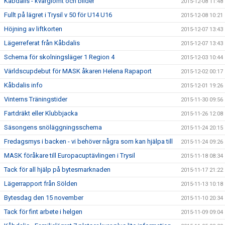
Kåbdalis - kvarglömt och bilder
2015-12-08 11:48
Fullt på lägret i Trysil v 50 för U14 U16
2015-12-08 10:21
Höjning av liftkorten
2015-12-07 13:43
Lägerreferat från Kåbdalis
2015-12-07 13:43
Schema för skolningsläger 1 Region 4
2015-12-03 10:44
Världscupdebut för MASK åkaren Helena Rapaport
2015-12-02 00:17
Kåbdalis info
2015-12-01 19:26
Vinterns Träningstider
2015-11-30 09:56
Fartdräkt eller Klubbjacka
2015-11-26 12:08
Säsongens snöläggningsschema
2015-11-24 20:15
Fredagsmys i backen - vi behöver några som kan hjälpa till
2015-11-24 09:26
MASK föråkare till Europacuptävlingen i Trysil
2015-11-18 08:34
Tack för all hjälp på bytesmarknaden
2015-11-17 21:22
Lägerrapport från Sölden
2015-11-13 10:18
Bytesdag den 15 november
2015-11-10 20:34
Tack för fint arbete i helgen
2015-11-09 09:04