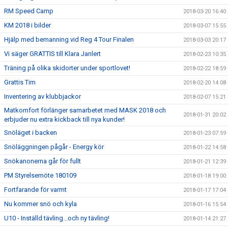
RM Speed Camp
2018-03-20 16:40
KM 2018 i bilder
2018-03-07 15:55
Hjälp med bemanning vid Reg 4 Tour Finalen
2018-03-03 20:17
Vi säger GRATTIS till Klara Janlert
2018-02-23 10:35
Träning på olika skidorter under sportlovet!
2018-02-22 18:59
Grattis Tim
2018-02-20 14:08
Inventering av klubbjackor
2018-02-07 15:21
Matkomfort förlänger samarbetet med MASK 2018 och
2018-01-31 20:02
erbjuder nu extra kickback till nya kunder!
Snöläget i backen
2018-01-23 07:59
Snöläggningen pågår - Energy kör
2018-01-22 14:58
Snökanonerna går för fullt
2018-01-21 12:39
PM Styrelsemöte 180109
2018-01-18 19:00
Fortfarande för varmt
2018-01-17 17:04
Nu kommer snö och kyla
2018-01-16 15:54
U10 - Inställd tävling...och ny tävling!
2018-01-14 21:27