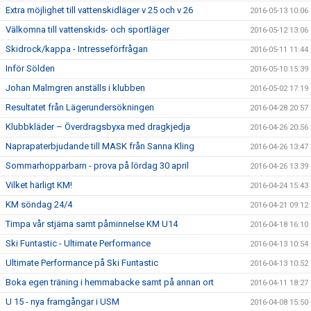
Extra möjlighet till vattenskidläger v 25 och v 26
2016-05-13 10:06
Välkomna till vattenskids- och sportläger
2016-05-12 13:06
Skidrock/kappa - Intresseförfrågan
2016-05-11 11:44
Inför Sölden
2016-05-10 15:39
Johan Malmgren anställs i klubben
2016-05-02 17:19
Resultatet från Lägerundersökningen
2016-04-28 20:57
Klubbkläder – Överdragsbyxa med dragkjedja
2016-04-26 20:56
Naprapaterbjudande till MASK från Sanna Kling
2016-04-26 13:47
Sommarhopparbarn - prova på lördag 30 april
2016-04-26 13:39
Vilket härligt KM!
2016-04-24 15:43
KM söndag 24/4
2016-04-21 09:12
Timpa vår stjärna samt påminnelse KM U14
2016-04-18 16:10
Ski Funtastic - Ultimate Performance
2016-04-13 10:54
Ultimate Performance på Ski Funtastic
2016-04-13 10:52
Boka egen träning i hemmabacke samt på annan ort
2016-04-11 18:27
U 15 - nya framgångar i USM
2016-04-08 15:50