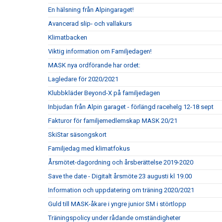
En hälsning från Alpingaraget!
Avancerad slip- och vallakurs
Klimatbacken
Viktig information om Familjedagen!
MASK nya ordförande har ordet:
Lagledare för 2020/2021
Klubbkläder Beyond-X på familjedagen
Inbjudan från Alpin garaget - förlängd racehelg 12-18 sept
Fakturor för familjemedlemskap MASK 20/21
SkiStar säsongskort
Familjedag med klimatfokus
Årsmötet-dagordning och årsberättelse 2019-2020
Save the date - Digitalt årsmöte 23 augusti kl 19.00
Information och uppdatering om träning 2020/2021
Guld till MASK-åkare i yngre junior SM i störtlopp
Träningspolicy under rådande omständigheter