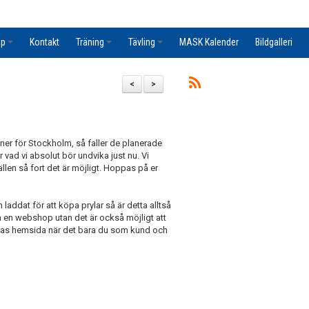
ap
Kontakt
Träning
Tävling
MASK Kalender
Bildgalleri
<
>
r för Stockholm, så faller de planerade
vad vi absolut bör undvika just nu. Vi
llen så fort det är möjligt. Hoppas på er
laddat för att köpa prylar så är detta alltså
och en webshop utan det är också möjligt att
eras hemsida när det bara du som kund och