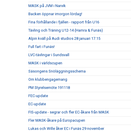
MASK på JVM i Narvik
Backen öppnar imorgon lördag!
Fina förhållande i fjällen - rapport från U16
Tävling och Träning U12-14 (Hamra & Funäs)
Alpin kväll på Audi studios 28 januari 17.15
Full fart i Funäs!
LVC-tävlingar i Sundsvall
MASK i världscupen
Säsongens Snöläggningsschema
Om klubbengagemang
PM Styrelsemöte 191118
FEC-update
EC-update
FIS-update - segrar och fler EC-åkare från MASK
Fler MASK-åkare på Europacupen
Lukas och Wille åker EC i Funäs 29 november