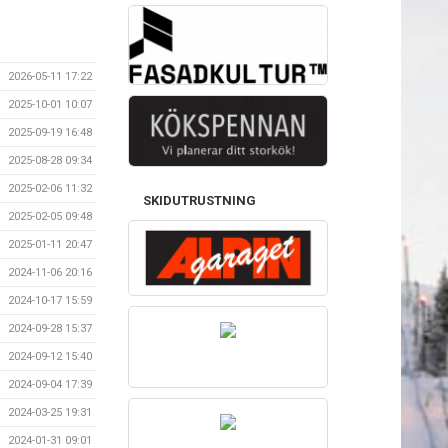
2026-05-11 17:22
2025-10-01 10:07
2025-09-19 16:48
2025-08-28 09:34
2025-02-06 11:32
SKIDUTRUSTNING
2025-02-05 09:48
2025-01-11 20:47
2024-11-06 20:16
2024-10-17 15:59
2024-09-28 15:37
2024-09-12 15:40
2024-09-04 17:39
2024-03-25 19:31
2024-01-31 09:01