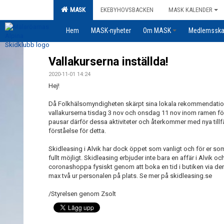
MASK
EKEBYHOVSBACKEN
MASK KALENDER
Hem
MASK-nyheter
Om MASK
Medlemssk
Vallakurserna inställda!
2020-11-01 14:24
Hej!
Då Folkhälsomyndigheten skärpt sina lokala rekommendatione
vallakurserna tisdag 3 nov och onsdag 11 nov inom ramen för 
pausar därför dessa aktiviteter och återkommer med nya tillfä
förståelse för detta.
Skidleasing i Alvik har dock öppet som vanligt och för er som 
fullt möjligt. Skidleasing erbjuder inte bara en affär i Alvik 
coronashoppa fysiskt genom att boka en tid i butiken via d
max två ur personalen på plats. Se mer på skidleasing.se
/Styrelsen genom Zsolt