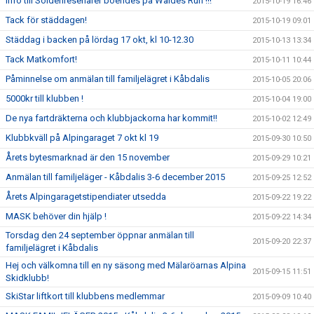
Info till Söldenresenärer boendes på Waldes Ruh !!!
2015-10-19 16:46
Tack för städdagen!
2015-10-19 09:01
Städdag i backen på lördag 17 okt, kl 10-12.30
2015-10-13 13:34
Tack Matkomfort!
2015-10-11 10:44
Påminnelse om anmälan till familjelägret i Kåbdalis
2015-10-05 20:06
5000kr till klubben !
2015-10-04 19:00
De nya fartdräkterna och klubbjackorna har kommit!!
2015-10-02 12:49
Klubbkväll på Alpingaraget 7 okt kl 19
2015-09-30 10:50
Årets bytesmarknad är den 15 november
2015-09-29 10:21
Anmälan till familjeläger - Kåbdalis 3-6 december 2015
2015-09-25 12:52
Årets Alpingaragetstipendiater utsedda
2015-09-22 19:22
MASK behöver din hjälp !
2015-09-22 14:34
Torsdag den 24 september öppnar anmälan till
2015-09-20 22:37
familjelägret i Kåbdalis
Hej och välkomna till en ny säsong med Mälaröarnas Alpina
2015-09-15 11:51
Skidklubb!
SkiStar liftkort till klubbens medlemmar
2015-09-09 10:40