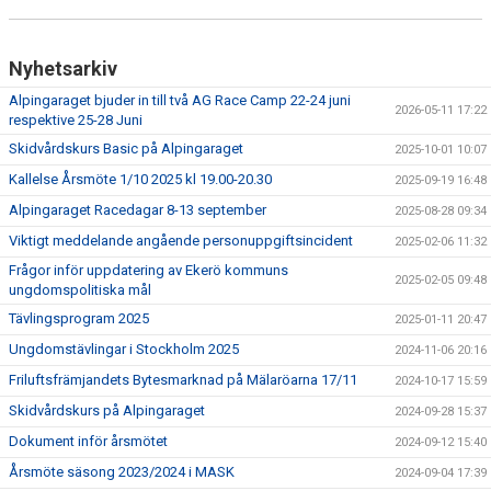
BILDGALLERI
SPONSORER & PARTNERS
Nyhetsarkiv
KLUBBKLÄDER
Alpingaraget bjuder in till två AG Race Camp 22-24 juni
2026-05-11 17:22
respektive 25-28 Juni
Skidvårdskurs Basic på Alpingaraget
MATILDA RAPAPORT MINNESFOND
2025-10-01 10:07
Kallelse Årsmöte 1/10 2025 kl 19.00-20.30
2025-09-19 16:48
Alpingaraget Racedagar 8-13 september
2025-08-28 09:34
Viktigt meddelande angående personuppgiftsincident
2025-02-06 11:32
Frågor inför uppdatering av Ekerö kommuns
2025-02-05 09:48
ungdomspolitiska mål
Tävlingsprogram 2025
2025-01-11 20:47
Ungdomstävlingar i Stockholm 2025
2024-11-06 20:16
Friluftsfrämjandets Bytesmarknad på Mälaröarna 17/11
2024-10-17 15:59
Skidvårdskurs på Alpingaraget
2024-09-28 15:37
Dokument inför årsmötet
2024-09-12 15:40
Årsmöte säsong 2023/2024 i MASK
2024-09-04 17:39