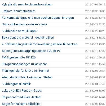
Kyla på väg men fortfarande osäkert
2019-01-01 20:12
Liftkort i hemmabacken!
2018-12-30 08:36
För varmt att lägga snö men backen öppnar imorgon
2018-12-25 13:43
Dags att bemanna snökanonerna
2018-12-21 22:50
Klubbjacka som julklapp?!
2018-12-20 13:25
Boka bantid & material - det här gäller!
2018-12-18 15:32
2018 framgångsrikt år för investeringsmedel till backen
2018-12-17 15:30
Säsongens Snöläggningsschema 2018-19
2018-12-12 17:32
PM Styrelsemöte 181126
2018-12-10 20:28
Europacupsäsongen rullar vidare!
2018-12-10 15:57
Träningshelg för U10-U16 i Hamra!
2018-12-05 08:54
Återbetalning från bokningar i Stöten
2018-12-04 15:32
Klubblägret är inställt
2018-12-04 07:46
Lukas kör EC i Funäs 4-5 dec!
2018-12-03 15:09
Ett par ord med Klara Janlert
2018-12-03 14:02
Seger för William i Kåbdalis!
2018-12-03 13:39