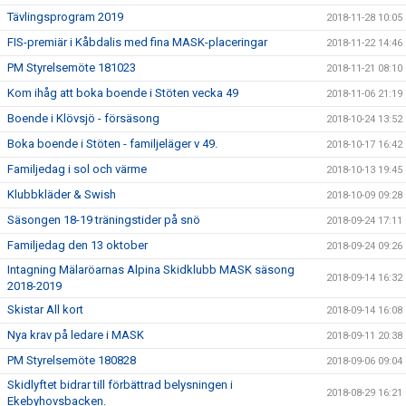
Tävlingsprogram 2019
2018-11-28 10:05
FIS-premiär i Kåbdalis med fina MASK-placeringar
2018-11-22 14:46
PM Styrelsemöte 181023
2018-11-21 08:10
Kom ihåg att boka boende i Stöten vecka 49
2018-11-06 21:19
Boende i Klövsjö - försäsong
2018-10-24 13:52
Boka boende i Stöten - familjeläger v 49.
2018-10-17 16:42
Familjedag i sol och värme
2018-10-13 19:45
Klubbkläder & Swish
2018-10-09 09:28
Säsongen 18-19 träningstider på snö
2018-09-24 17:11
Familjedag den 13 oktober
2018-09-24 09:26
Intagning Mälaröarnas Alpina Skidklubb MASK säsong
2018-09-14 16:32
2018-2019
Skistar All kort
2018-09-14 16:08
Nya krav på ledare i MASK
2018-09-11 20:38
PM Styrelsemöte 180828
2018-09-06 09:04
Skidlyftet bidrar till förbättrad belysningen i
2018-08-29 16:21
Ekebyhovsbacken.