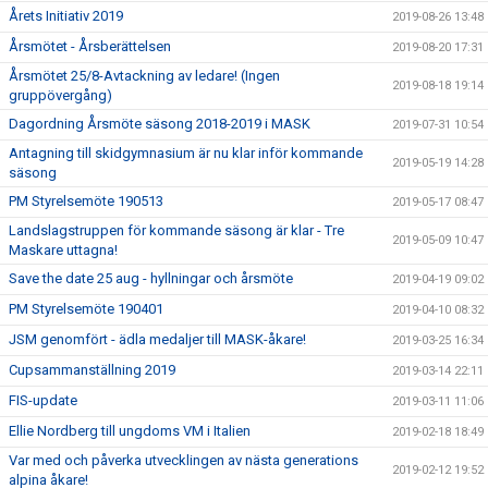
Årets Initiativ 2019
2019-08-26 13:48
Årsmötet - Årsberättelsen
2019-08-20 17:31
Årsmötet 25/8-Avtackning av ledare! (Ingen
2019-08-18 19:14
gruppövergång)
Dagordning Årsmöte säsong 2018-2019 i MASK
2019-07-31 10:54
Antagning till skidgymnasium är nu klar inför kommande
2019-05-19 14:28
säsong
PM Styrelsemöte 190513
2019-05-17 08:47
Landslagstruppen för kommande säsong är klar - Tre
2019-05-09 10:47
Maskare uttagna!
Save the date 25 aug - hyllningar och årsmöte
2019-04-19 09:02
PM Styrelsemöte 190401
2019-04-10 08:32
JSM genomfört - ädla medaljer till MASK-åkare!
2019-03-25 16:34
Cupsammanställning 2019
2019-03-14 22:11
FIS-update
2019-03-11 11:06
Ellie Nordberg till ungdoms VM i Italien
2019-02-18 18:49
Var med och påverka utvecklingen av nästa generations
2019-02-12 19:52
alpina åkare!