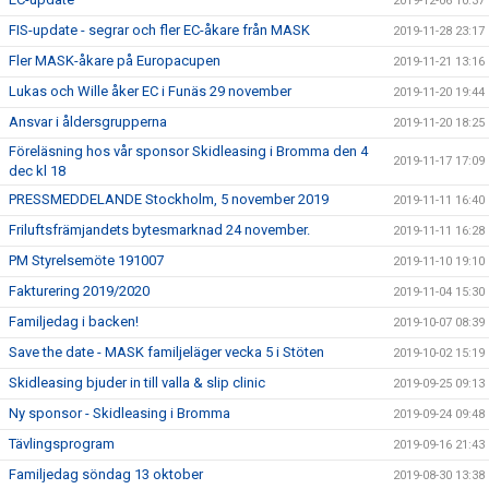
2019-12-06 10:37
FIS-update - segrar och fler EC-åkare från MASK
2019-11-28 23:17
Fler MASK-åkare på Europacupen
2019-11-21 13:16
Lukas och Wille åker EC i Funäs 29 november
2019-11-20 19:44
Ansvar i åldersgrupperna
2019-11-20 18:25
Föreläsning hos vår sponsor Skidleasing i Bromma den 4
2019-11-17 17:09
dec kl 18
PRESSMEDDELANDE Stockholm, 5 november 2019
2019-11-11 16:40
Friluftsfrämjandets bytesmarknad 24 november.
2019-11-11 16:28
PM Styrelsemöte 191007
2019-11-10 19:10
Fakturering 2019/2020
2019-11-04 15:30
Familjedag i backen!
2019-10-07 08:39
Save the date - MASK familjeläger vecka 5 i Stöten
2019-10-02 15:19
Skidleasing bjuder in till valla & slip clinic
2019-09-25 09:13
Ny sponsor - Skidleasing i Bromma
2019-09-24 09:48
Tävlingsprogram
2019-09-16 21:43
Familjedag söndag 13 oktober
2019-08-30 13:38