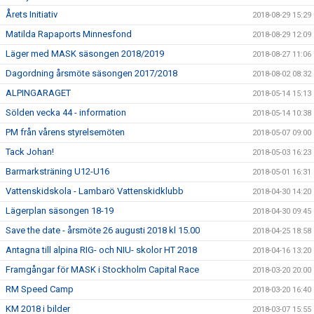
Årets Initiativ
2018-08-29 15:29
Matilda Rapaports Minnesfond
2018-08-29 12:09
Läger med MASK säsongen 2018/2019
2018-08-27 11:06
Dagordning årsmöte säsongen 2017/2018
2018-08-02 08:32
ALPINGARAGET
2018-05-14 15:13
Sölden vecka 44 - information
2018-05-14 10:38
PM från vårens styrelsemöten
2018-05-07 09:00
Tack Johan!
2018-05-03 16:23
Barmarksträning U12-U16
2018-05-01 16:31
Vattenskidskola - Lambarö Vattenskidklubb
2018-04-30 14:20
Lägerplan säsongen 18-19
2018-04-30 09:45
Save the date - årsmöte 26 augusti 2018 kl 15.00
2018-04-25 18:58
Antagna till alpina RIG- och NIU- skolor HT 2018
2018-04-16 13:20
Framgångar för MASK i Stockholm Capital Race
2018-03-20 20:00
RM Speed Camp
2018-03-20 16:40
KM 2018 i bilder
2018-03-07 15:55