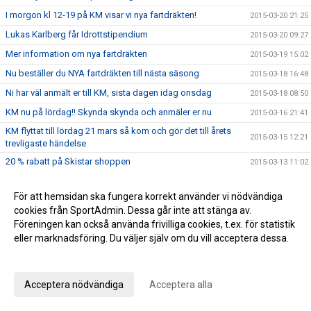
I morgon kl 12-19 på KM visar vi nya fartdräkten!
2015-03-20 21:25
Lukas Karlberg får Idrottstipendium
2015-03-20 09:27
Mer information om nya fartdräkten
2015-03-19 15:02
Nu beställer du NYA fartdräkten till nästa säsong
2015-03-18 16:48
Ni har väl anmält er till KM, sista dagen idag onsdag
2015-03-18 08:50
KM nu på lördag!! Skynda skynda och anmäler er nu
2015-03-16 21:41
KM flyttat till lördag 21 mars så kom och gör det till årets
2015-03-15 12:21
trevligaste händelse
20 % rabatt på Skistar shoppen
2015-03-13 11:02
Matkomfort bjuder på Gulaschsoppa!
2015-03-12 08:52
För att hemsidan ska fungera korrekt använder vi nödvändiga
NY FARTDRÄKT
2015-03-11 11:44
cookies från SportAdmin. Dessa går inte att stänga av.
Missa inte SWIX alpinstavar med 40 % rabatt
2015-03-09 11:41
Föreningen kan också använda frivilliga cookies, t.ex. för statistik
eller marknadsföring. Du väljer själv om du vill acceptera dessa.
Vill du ha middagen förberedd av en kock?
2015-03-06 10:29
Anpassa dina val
SWIX stavar -40%
2015-03-06 10:08
Inbjudan till U10 tävlingen King of the Hill den 15 mars 2015
2015-02-27 16:16
Acceptera nödvändiga
Acceptera alla
Helena Rapaport uttagen till junior-VM
2015-02-25 16:56