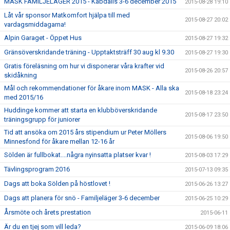
MASK FAMILJELÄGER 2015 - Kåbdalis 3-6 december 2015
2015-08-28 19:10
Låt vår sponsor Matkomfort hjälpa till med
2015-08-27 20:02
vardagsmiddagarna!
Alpin Garaget - Öppet Hus
2015-08-27 19:32
Gränsöverskridande träning - Upptaktsträff 30 aug kl 9.30
2015-08-27 19:30
Gratis föreläsning om hur vi disponerar våra krafter vid
2015-08-26 20:57
skidåkning
Mål och rekommendationer för åkare inom MASK - Alla ska
2015-08-18 23:24
med 2015/16
Huddinge kommer att starta en klubböverskridande
2015-08-17 23:50
träningsgrupp för juniorer
Tid att ansöka om 2015 års stipendium ur Peter Möllers
2015-08-06 19:50
Minnesfond för åkare mellan 12-16 år
Sölden är fullbokat....några nyinsatta platser kvar !
2015-08-03 17:29
Tävlingsprogram 2016
2015-07-13 09:35
Dags att boka Sölden på höstlovet !
2015-06-26 13:27
Dags att planera för snö - Familjeläger 3-6 december
2015-06-25 10:29
Årsmöte och årets prestation
2015-06-11
Är du en tjej som vill leda?
2015-06-09 18:06