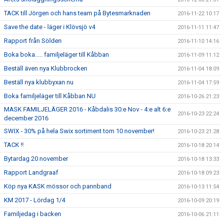
TACK till Jörgen och hans team på Bytesmarknaden
2016-11-22 10:17
Save the date - läger i Klövsjö v4
2016-11-11 11:47
Rapport från Sölden
2016-11-10 14:16
Boka boka..... familjeläger till Kåbban
2016-11-09 11:12
Beställ även nya Klubbrocken
2016-11-04 18:09
Beställ nya klubbyxan nu
2016-11-04 17:59
Boka familjeläger till Kåbban NU
2016-10-26 21:23
MASK FAMILJELÄGER 2016 - Kåbdalis 30:e Nov - 4:e alt 6:e
2016-10-23 22:24
december 2016
SWIX - 30% på hela Swix sortiment tom 10 november!
2016-10-23 21:28
TACK !!
2016-10-18 20:14
Bytardag 20 november
2016-10-18 13:33
Rapport Landgraaf
2016-10-18 09:23
Köp nya KASK mössor och pannband
2016-10-13 11:54
KM 2017 - Lördag 1/4
2016-10-09 20:19
Familjedag i backen
2016-10-06 21:11