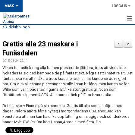
MASK
LOGGA IN
HEM
Grattis alla 23 maskare i
MASK-NYHETER
<
>
Funäsdalen
OM MASK
2015-01-24 22:11
Vilken fantastisk dag alla barnen presterade jättebra, trots att vissa inte
MEDLEMSSKAP
lyckades ta sig ned kämpade de på fantastiskt. Några satt i nätet rejält. Det
fantastiska var att ni åkare trots krascher och annat kunde se de ni gjort
KONTAKT
bra. Om vi skall nämna placeringar skulle listan bli lång, men hatten av för
Wille som vann båda tävlingarna. Ett lika stort grattis till Noah som
förbättrade sig med 4 SEK. Alla barn sträck på Er och var stolta.
TRÄNING
Det här skrev Pinnen på sin hemsida: Grattis till alla som är nöjda med
TÄVLING
dagen. Några andra får ta ny tag i morgondagens GS-Banor. Jag kan
konstatera att man kan ha olika uppfattning om slagiga och sönderkörda
banor. Mvh. PW. Ps. Bra kört Hanna,Antonia med flera. Ds.
MASK KALENDER