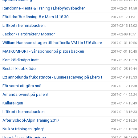
Randonné -Testa & Träning i Ekebyhovsbacken
2017-02-21 14:58
Föräldraföreläsning-8:e Mars kl 18:30
2017-02-17 11:31
Liftkort i hemmabacken!
2017-02-13 12:02
Jackor / Fartdräkter / Mössor
2017-02-09 10:51
William Hansson uttagen till inofficella VM för U16 åkare
2017-01-31 10:56
MATKOMFORT - vår sponsor på plats i backen
2017-01-31 10:45
Kort köldknäpp inatt
2017-01-27 15:19
Beställ klubbkläder
2017-01-25 19:44
Ett annorlunda frukostmöte - Businesscarving på Ekerö !
2017-01-19 13:33
För varmt att göra snö
2017-01-17 17:38
Amanda överst på pallen!
2017-01-14 22:24
Kallare igen
2017-01-14 15:49
Liftkort i hemmabacken!
2017-01-13 18:33
After School-Alpin Träning 2017
2017-01-12 16:24
Nu kör träningen igång!
2017-01-11 10:38
Uppehåll i snöläggnigen
2017-01-08 21:09