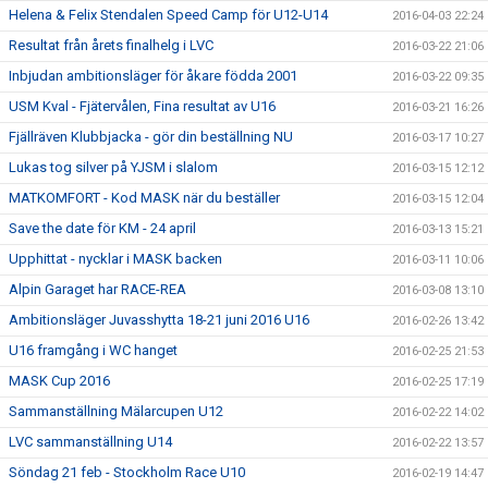
Helena & Felix Stendalen Speed Camp för U12-U14
2016-04-03 22:24
Resultat från årets finalhelg i LVC
2016-03-22 21:06
Inbjudan ambitionsläger för åkare födda 2001
2016-03-22 09:35
USM Kval - Fjätervålen, Fina resultat av U16
2016-03-21 16:26
Fjällräven Klubbjacka - gör din beställning NU
2016-03-17 10:27
Lukas tog silver på YJSM i slalom
2016-03-15 12:12
MATKOMFORT - Kod MASK när du beställer
2016-03-15 12:04
Save the date för KM - 24 april
2016-03-13 15:21
Upphittat - nycklar i MASK backen
2016-03-11 10:06
Alpin Garaget har RACE-REA
2016-03-08 13:10
Ambitionsläger Juvasshytta 18-21 juni 2016 U16
2016-02-26 13:42
U16 framgång i WC hanget
2016-02-25 21:53
MASK Cup 2016
2016-02-25 17:19
Sammanställning Mälarcupen U12
2016-02-22 14:02
LVC sammanställning U14
2016-02-22 13:57
Söndag 21 feb - Stockholm Race U10
2016-02-19 14:47