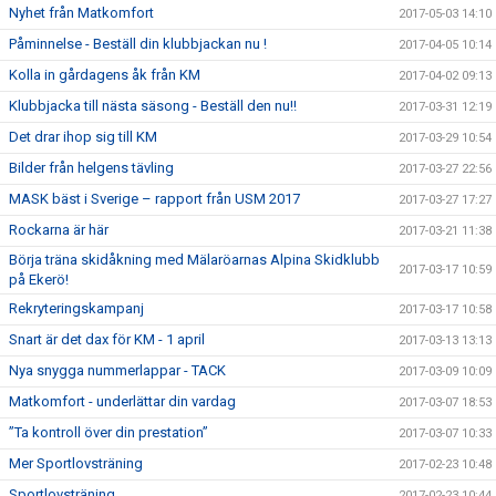
Nyhet från Matkomfort
2017-05-03 14:10
Påminnelse - Beställ din klubbjackan nu !
2017-04-05 10:14
Kolla in gårdagens åk från KM
2017-04-02 09:13
Klubbjacka till nästa säsong - Beställ den nu!!
2017-03-31 12:19
Det drar ihop sig till KM
2017-03-29 10:54
Bilder från helgens tävling
2017-03-27 22:56
MASK bäst i Sverige – rapport från USM 2017
2017-03-27 17:27
Rockarna är här
2017-03-21 11:38
Börja träna skidåkning med Mälaröarnas Alpina Skidklubb
2017-03-17 10:59
på Ekerö!
Rekryteringskampanj
2017-03-17 10:58
Snart är det dax för KM - 1 april
2017-03-13 13:13
Nya snygga nummerlappar - TACK
2017-03-09 10:09
Matkomfort - underlättar din vardag
2017-03-07 18:53
”Ta kontroll över din prestation”
2017-03-07 10:33
Mer Sportlovsträning
2017-02-23 10:48
Sportlovsträning
2017-02-23 10:44