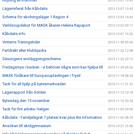
Höjning av liftkorten
2015-12-07 13:43
Lägerreferat från Kåbdalis
2015-12-07 13:43
Schema för skolningsläger 1 Region 4
2015-12-03 10:44
Världscupdebut för MASK åkaren Helena Rapaport
2015-12-02 00:17
Kåbdalis info
2015-12-01 19:26
Vinterns Träningstider
2015-11-30 09:56
Fartdräkt eller Klubbjacka
2015-11-26 12:08
Säsongens snöläggningsschema
2015-11-24 20:15
Fredagsmys i backen - vi behöver några som kan hjälpa till
2015-11-24 09:26
MASK föråkare till Europacuptävlingen i Trysil
2015-11-18 08:34
Tack för all hjälp på bytesmarknaden
2015-11-17 21:22
Lägerrapport från Sölden
2015-11-13 10:18
Bytesdag den 15 november
2015-11-10 20:34
Tack för fint arbete i helgen
2015-11-09 09:04
Kåbdalis - Familjelägret 7 platser kvar plus lite information
2015-11-05 08:29
Ansökan till skidgymnasium
2015-10-21 16:06