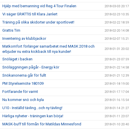
Hjälp med bemanning vid Reg 4 Tour Finalen
2018-03-03 20:17
Vi säger GRATTIS till Klara Janlert
2018-02-23 10:35
Träning på olika skidorter under sportlovet!
2018-02-22 18:59
Grattis Tim
2018-02-20 14:08
Inventering av klubbjackor
2018-02-07 15:21
Matkomfort förlänger samarbetet med MASK 2018 och
2018-01-31 20:02
erbjuder nu extra kickback till nya kunder!
Snöläget i backen
2018-01-23 07:59
Snöläggningen pågår - Energy kör
2018-01-22 14:58
Snökanonerna går för fullt
2018-01-21 12:39
PM Styrelsemöte 180109
2018-01-18 19:00
Fortfarande för varmt
2018-01-17 17:04
Nu kommer snö och kyla
2018-01-16 15:54
U10 - Inställd tävling...och ny tävling!
2018-01-14 21:27
Härliga nyheter - träningen kan börja!
2018-01-11 23:07
MASK-buff till förmån för Matildas Minnesfond
2018-01-10 20:40