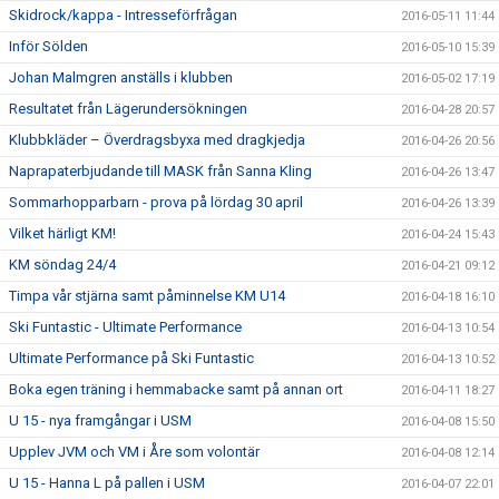
Skidrock/kappa - Intresseförfrågan
2016-05-11 11:44
Inför Sölden
2016-05-10 15:39
Johan Malmgren anställs i klubben
2016-05-02 17:19
Resultatet från Lägerundersökningen
2016-04-28 20:57
Klubbkläder – Överdragsbyxa med dragkjedja
2016-04-26 20:56
Naprapaterbjudande till MASK från Sanna Kling
2016-04-26 13:47
Sommarhopparbarn - prova på lördag 30 april
2016-04-26 13:39
Vilket härligt KM!
2016-04-24 15:43
KM söndag 24/4
2016-04-21 09:12
Timpa vår stjärna samt påminnelse KM U14
2016-04-18 16:10
Ski Funtastic - Ultimate Performance
2016-04-13 10:54
Ultimate Performance på Ski Funtastic
2016-04-13 10:52
Boka egen träning i hemmabacke samt på annan ort
2016-04-11 18:27
U 15 - nya framgångar i USM
2016-04-08 15:50
Upplev JVM och VM i Åre som volontär
2016-04-08 12:14
U 15 - Hanna L på pallen i USM
2016-04-07 22:01