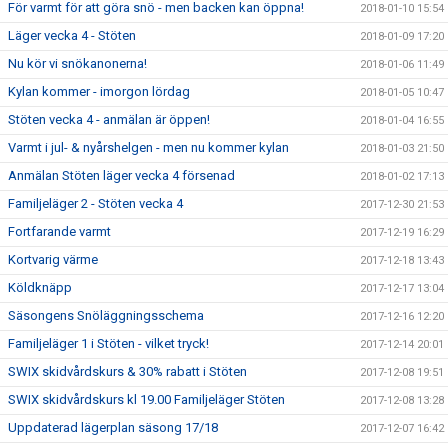
För varmt för att göra snö - men backen kan öppna!
2018-01-10 15:54
Läger vecka 4 - Stöten
2018-01-09 17:20
Nu kör vi snökanonerna!
2018-01-06 11:49
Kylan kommer - imorgon lördag
2018-01-05 10:47
Stöten vecka 4 - anmälan är öppen!
2018-01-04 16:55
Varmt i jul- & nyårshelgen - men nu kommer kylan
2018-01-03 21:50
Anmälan Stöten läger vecka 4 försenad
2018-01-02 17:13
Familjeläger 2 - Stöten vecka 4
2017-12-30 21:53
Fortfarande varmt
2017-12-19 16:29
Kortvarig värme
2017-12-18 13:43
Köldknäpp
2017-12-17 13:04
Säsongens Snöläggningsschema
2017-12-16 12:20
Familjeläger 1 i Stöten - vilket tryck!
2017-12-14 20:01
SWIX skidvårdskurs & 30% rabatt i Stöten
2017-12-08 19:51
SWIX skidvårdskurs kl 19.00 Familjeläger Stöten
2017-12-08 13:28
Uppdaterad lägerplan säsong 17/18
2017-12-07 16:42