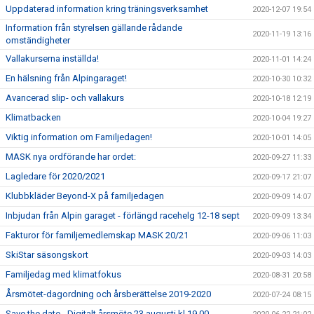
Uppdaterad information kring träningsverksamhet
2020-12-07 19:54
Information från styrelsen gällande rådande
2020-11-19 13:16
omständigheter
Vallakurserna inställda!
2020-11-01 14:24
En hälsning från Alpingaraget!
2020-10-30 10:32
Avancerad slip- och vallakurs
2020-10-18 12:19
Klimatbacken
2020-10-04 19:27
Viktig information om Familjedagen!
2020-10-01 14:05
MASK nya ordförande har ordet:
2020-09-27 11:33
Lagledare för 2020/2021
2020-09-17 21:07
Klubbkläder Beyond-X på familjedagen
2020-09-09 14:07
Inbjudan från Alpin garaget - förlängd racehelg 12-18 sept
2020-09-09 13:34
Fakturor för familjemedlemskap MASK 20/21
2020-09-06 11:03
SkiStar säsongskort
2020-09-03 14:03
Familjedag med klimatfokus
2020-08-31 20:58
Årsmötet-dagordning och årsberättelse 2019-2020
2020-07-24 08:15
Save the date - Digitalt årsmöte 23 augusti kl 19.00