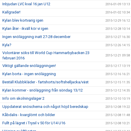
Inbjudan LVC kval 16 jan U12
2016-01-09 13:13
Kallgrader!
2016-01-02 10:34
Kylan blev kortvarig igen
2015-12-29 16:12
Kylan åter - ikväll kör vi igen
2015-12-28 10:14
Ingen snöläggning inatt 27-28 december
2015-12-27 16:30
Kyla?
2015-12-26 14:15
Volontärer söks till World Cup Hammarbybacken 23
2015-12-21 09:58
februari 2016
Viktigt gällande snöläggningen!
2015-12-17 13:19
Kylan borta - ingen snöläggning
2015-12-16 16:21
Beställ Klubbkläder - fartshorts/softshelljacka/väst
2015-12-15 11:35
Kylan kommer - snöläggning från söndag 13/12
2015-12-12 14:35
Info om skolningsläger 2
2015-12-10 10:19
Uppdaterat snöschema och något höjd beredskap
2015-12-08 19:22
Kåbdalis - kvarglömt och bilder
2015-12-08 11:48
Fullt på lägret i Trysil v 50 för U14 U16
2015-12-08 10:21