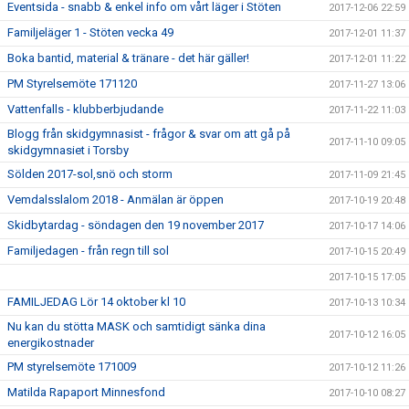
Eventsida - snabb & enkel info om vårt läger i Stöten
2017-12-06 22:59
Familjeläger 1 - Stöten vecka 49
2017-12-01 11:37
Boka bantid, material & tränare - det här gäller!
2017-12-01 11:22
PM Styrelsemöte 171120
2017-11-27 13:06
Vattenfalls - klubberbjudande
2017-11-22 11:03
Blogg från skidgymnasist - frågor & svar om att gå på
2017-11-10 09:05
skidgymnasiet i Torsby
Sölden 2017-sol,snö och storm
2017-11-09 21:45
Vemdalsslalom 2018 - Anmälan är öppen
2017-10-19 20:48
Skidbytardag - söndagen den 19 november 2017
2017-10-17 14:06
Familjedagen - från regn till sol
2017-10-15 20:49
2017-10-15 17:05
FAMILJEDAG Lör 14 oktober kl 10
2017-10-13 10:34
Nu kan du stötta MASK och samtidigt sänka dina
2017-10-12 16:05
energikostnader
PM styrelsemöte 171009
2017-10-12 11:26
Matilda Rapaport Minnesfond
2017-10-10 08:27