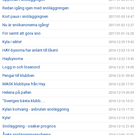
Redan igång igen med snöläggningen
2017-01-04 10:32
Kort paus i snöläggnignen
2017-01-03 14:47
Nu är snökanonerna igång!
2017-01-02 12:27
För varmt att göra snö
2017-01-01 16:20
Kyla i sikte!
2016-12-29 19:42
HAY-byxorna har anlänt till Ekerö
2016-12-23 13:14
Haybyxorna
2016-12-22 13:45
Logg in och lösenord
2016-12-21 14:00
Pengar till klubben
2016-12-21 09:42
MASK klubbyxa från Hay
2016-12-20 17:01
Helena på pallen
2016-12-19 20:59
"Sveriges bästa klubb.....
2016-12-16 10:51
Kylan kortvarig - avbruten snöläggning
2016-12-15 17:31
Kyla!
2016-12-14 12:09
Snöläggning - osäker prognos
2016-12-12 21:43
Årets snöläggningsschema
2016-12-06 21:01