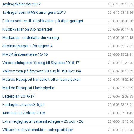
Tävlingskalender 2017
2016-10-03 16:15
Tävlingar som MASK arrangerar 2017
2016-10-03 15:26
Falke kommer till klubbkvällen på Alpingaraget
2016-09-28 09:08
Klubbkvällar på Alpingaraget
2016-09-20 14:18
Matkasse - underlätta din vardag
2016-09-06 10:43
Skolningsläger 1 för region 4
2016-08-25 17:52
MASK årsberättelse 15/16
2016-08-23 21:21
Valberedningens förslag till Styrelse 2016-17
2016-08-21 22:06
Välkommen på årsmöte 28 aug kl 19 i Sjötuna
2016-07-30 10:32
Matilda Rapaport har avlidit efter lavinolyckan
2016-07-18 22:40
Matilda Rapaport i lavinolycka
2016-07-17 15:29
Lägerplan 2016-17
2016-07-12 09:33
Fartläger i Juvass 3-6 juli
2016-05-23 13:01
Anmälan till Sölden 2016
2016-05-17 11:45
Extra möjlighet till vattenskidläger v 25 och v 26
2016-05-13 10:06
Välkomna till vattenskids- och sportläger
2016-05-12 13:06