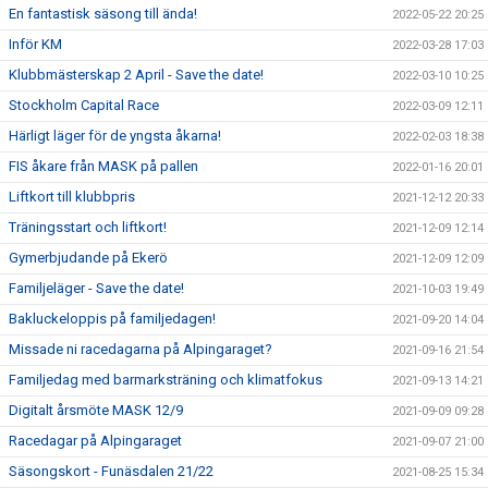
En fantastisk säsong till ända!
2022-05-22 20:25
Inför KM
2022-03-28 17:03
Klubbmästerskap 2 April - Save the date!
2022-03-10 10:25
Stockholm Capital Race
2022-03-09 12:11
Härligt läger för de yngsta åkarna!
2022-02-03 18:38
FIS åkare från MASK på pallen
2022-01-16 20:01
Liftkort till klubbpris
2021-12-12 20:33
Träningsstart och liftkort!
2021-12-09 12:14
Gymerbjudande på Ekerö
2021-12-09 12:09
Familjeläger - Save the date!
2021-10-03 19:49
Bakluckeloppis på familjedagen!
2021-09-20 14:04
Missade ni racedagarna på Alpingaraget?
2021-09-16 21:54
Familjedag med barmarksträning och klimatfokus
2021-09-13 14:21
Digitalt årsmöte MASK 12/9
2021-09-09 09:28
Racedagar på Alpingaraget
2021-09-07 21:00
Säsongskort - Funäsdalen 21/22
2021-08-25 15:34