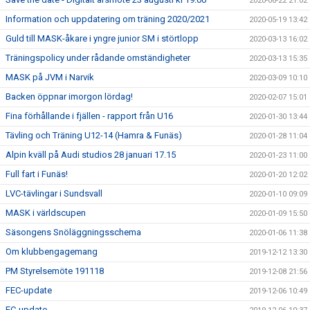
2020-06-22 21:02
Information och uppdatering om träning 2020/2021
2020-05-19 13:42
Guld till MASK-åkare i yngre junior SM i störtlopp
2020-03-13 16:02
Träningspolicy under rådande omständigheter
2020-03-13 15:35
MASK på JVM i Narvik
2020-03-09 10:10
Backen öppnar imorgon lördag!
2020-02-07 15:01
Fina förhållande i fjällen - rapport från U16
2020-01-30 13:44
Tävling och Träning U12-14 (Hamra & Funäs)
2020-01-28 11:04
Alpin kväll på Audi studios 28 januari 17.15
2020-01-23 11:00
Full fart i Funäs!
2020-01-20 12:02
LVC-tävlingar i Sundsvall
2020-01-10 09:09
MASK i världscupen
2020-01-09 15:50
Säsongens Snöläggningsschema
2020-01-06 11:38
Om klubbengagemang
2019-12-12 13:30
PM Styrelsemöte 191118
2019-12-08 21:56
FEC-update
2019-12-06 10:49
EC-update