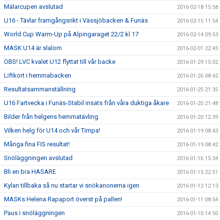
Mälarcupen avslutad
2016-02-18 15:58
U16 - Tävlar framgångsrikt i Vässjöbacken & Funäs
2016-02-15 11:54
World Cup Warm-Up på Alpingaraget 22/2 kl 17
2016-02-14 09:53
MASK U14 är slalom
2016-02-01 22:45
OBS! LVC kvalet U12 flyttat till vår backe
2016-01-29 15:02
Liftkort i hemmabacken
2016-01-26 08:42
Resultatsammanställning
2016-01-25 21:35
U16 Fartvecka i Funäs-Stabil insats från våra duktiga åkare
2016-01-20 21:48
Bilder från helgens hemmatävling
2016-01-20 12:39
Vilken helg för U14 och vår Timpa!
2016-01-19 08:43
Många fina FIS resultat!
2016-01-19 08:42
Snöläggningen avslutad
2016-01-16 15:34
Bli en bra HASARE
2016-01-15 22:51
Kylan tillbaka så nu startar vi snökanonerna igen
2016-01-12 12:13
MASKs Helena Rapaport överst på pallen!
2016-01-11 08:54
Paus i snöläggningen
2016-01-10 14:50