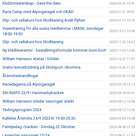
Klubbmästerskap - Save the date
2024-03-25 19:31
Race Camp med Alpingaraget och HEAD
2024-01-31 09:01
Slip- och vallakurs hos Skidleasing ikväll flyttas
2024-01-17 10:20
Vuxenträning för alla vuxna medlemmar i MASK, söndagar
2023-12-12 10:38
18:00-19:30.
Slip- och vallakurs hos Skidleasing
2023-11-20 16:42
Ny klädleverantör - beställningsformulär kommer inom kort!
2023-11-02 13:46
William Hansson startar i Sölden
2023-10-27 11:07
Gratis lavinutbildning på Skidsport i Bromma
2023-10-26 11:27
Årsmöteshandlingar
2023-09-20 15:30
Racedagarna på Alpingaraget
2023-09-18 15:12
SKI-INSPO 23/9 i Hammarbybacken
2023-09-18 09:41
William Hansson inleder säsongen starkt
2023-09-12 16:08
Tävlingsprogram 2024
2023-09-12 15:56
Kallelse Årsmöte 24/9 2023 kl 19.00-20.30
2023-09-03 19:38
Familjedag i backen - Söndag 22 Oktober
2023-08-28 21:29
Lägerplan säsongen 23/24
2023-08-21 11:07