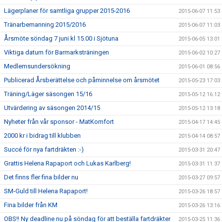
Lägerplaner för samtliga grupper 2015-2016
2015-06-07 11:53
Tränarbemanning 2015/2016
2015-06-07 11:03
Årsmöte söndag 7 juni kl 15.00 i Sjötuna
2015-06-05 13:01
Viktiga datum för Barmarksträningen
2015-06-02 10:27
Medlemsundersökning
2015-06-01 08:56
Publicerad Årsberättelse och påminnelse om årsmötet
2015-05-23 17:03
Träning/Läger säsongen 15/16
2015-05-12 16:12
Utvärdering av säsongen 2014/15
2015-05-12 13:18
Nyheter från vår sponsor - MatKomfort
2015-04-17 14:45
2000 kr i bidrag till klubben
2015-04-14 08:57
Succé för nya fartdräkten :-)
2015-03-31 20:47
Grattis Helena Rapaport och Lukas Karlberg!
2015-03-31 11:37
Det finns fler fina bilder nu
2015-03-27 09:57
SM-Guld till Helena Rapaport!
2015-03-26 18:57
Fina bilder från KM
2015-03-26 13:16
OBS!! Ny deadline nu på söndag för att beställa fartdräkter
2015-03-25 11:36