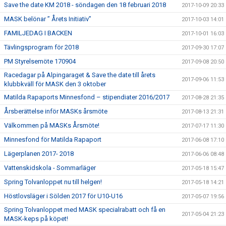
Save the date KM 2018 - söndagen den 18 februari 2018
2017-10-09 20:33
MASK belönar ” Årets Initiativ”
2017-10-03 14:01
FAMILJEDAG I BACKEN
2017-10-01 16:03
Tävlingsprogram för 2018
2017-09-30 17:07
PM Styrelsemöte 170904
2017-09-08 20:50
Racedagar på Alpingaraget & Save the date till årets
2017-09-06 11:53
klubbkväll för MASK den 3 oktober
Matilda Rapaports Minnesfond – stipendiater 2016/2017
2017-08-28 21:35
Årsberättelse inför MASKs årsmöte
2017-08-13 21:31
Välkommen på MASKs Årsmöte!
2017-07-17 11:30
Minnesfond för Matilda Rapaport
2017-06-08 17:10
Lägerplanen 2017- 2018
2017-06-06 08:48
Vattenskidskola - Sommarläger
2017-05-18 15:47
Spring Tolvanloppet nu till helgen!
2017-05-18 14:21
Höstlovsläger i Sölden 2017 för U10-U16
2017-05-07 19:56
Spring Tolvanloppet med MASK specialrabatt och få en
2017-05-04 21:23
MASK-keps på köpet!