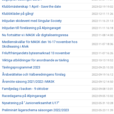
Klubbmästerskap 1 April - Save the date
2023-02-19 19:02
Klubbkläder på gång!
2022-12-11 11:26
Inbjudan skidevent med Singular Society
2022-11-16 21:13
Inbjudan till föreläsning på Alpingaraget
2022-11-11 16:18
Nu fortsätter vi i MASK vår digitaliseringsresa
2022-11-08 14:00
Medlemskvällar för MASK den 16-17 november hos
2022-11-07 18:36
Skidleasing i Alvik
Friluftfrämjandets bytesmarknad 13 november
2022-11-07 16:26
Viktiga utbildningar för anordnande av tävling
2022-10-13 19:52
Tävlingsprogrammet 2023
2022-09-25 15:33
Årsberättelse och Valberedningens förslag
2022-09-19 16:12
Årsmöte säsong 2021/2022 i MASK
2022-09-12 14:50
Familjedag i backen - 9 oktober
2022-09-08 13:01
Racedagarna på Alpingaraget
2022-09-05 15:02
Nysatsning på ”Juniorverksamhet U17”
2022-05-31 10:28
Preliminärt lägerschema säsongen 2022/2023
2022-05-23 11:39