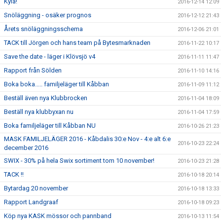
Kyla!
2016-12-14 12:09
Snöläggning - osäker prognos
2016-12-12 21:43
Årets snöläggningsschema
2016-12-06 21:01
TACK till Jörgen och hans team på Bytesmarknaden
2016-11-22 10:17
Save the date - läger i Klövsjö v4
2016-11-11 11:47
Rapport från Sölden
2016-11-10 14:16
Boka boka..... familjeläger till Kåbban
2016-11-09 11:12
Beställ även nya Klubbrocken
2016-11-04 18:09
Beställ nya klubbyxan nu
2016-11-04 17:59
Boka familjeläger till Kåbban NU
2016-10-26 21:23
MASK FAMILJELÄGER 2016 - Kåbdalis 30:e Nov - 4:e alt 6:e
2016-10-23 22:24
december 2016
SWIX - 30% på hela Swix sortiment tom 10 november!
2016-10-23 21:28
TACK !!
2016-10-18 20:14
Bytardag 20 november
2016-10-18 13:33
Rapport Landgraaf
2016-10-18 09:23
Köp nya KASK mössor och pannband
2016-10-13 11:54