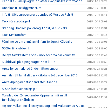
Kåbdalis - Familjelägret 7 platser kvar plus lite information
2015-11-05 08:29
Ansökan till skidgymnasium
2015-10-21 16:06
Info till Söldenresenärer boendes på Waldes Ruh !!!
2015-10-19 16:46
Tack för städdagen!
2015-10-19 09:01
Städdag i backen på lördag 17 okt, kl 10-12.30
2015-10-13 13:34
Tack Matkomfort!
2015-10-11 10:44
Påminnelse om anmälan till familjelägret i Kåbdalis
2015-10-05 20:06
5000kr till klubben !
2015-10-04 19:00
De nya fartdräkterna och klubbjackorna har kommit!!
2015-10-02 12:49
Klubbkväll på Alpingaraget 7 okt kl 19
2015-09-30 10:50
Årets bytesmarknad är den 15 november
2015-09-29 10:21
Anmälan till familjeläger - Kåbdalis 3-6 december 2015
2015-09-25 12:52
Årets Alpingaragetstipendiater utsedda
2015-09-22 19:22
MASK behöver din hjälp !
2015-09-22 14:34
Torsdag den 24 september öppnar anmälan till
2015-09-20 22:37
familjelägret i Kåbdalis
Hej och välkomna till en ny säsong med Mälaröarnas Alpina
2015-09-15 11:51