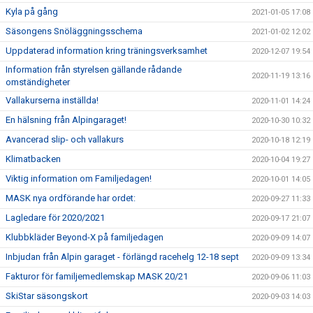
Kyla på gång
2021-01-05 17:08
Säsongens Snöläggningsschema
2021-01-02 12:02
Uppdaterad information kring träningsverksamhet
2020-12-07 19:54
Information från styrelsen gällande rådande
2020-11-19 13:16
omständigheter
Vallakurserna inställda!
2020-11-01 14:24
En hälsning från Alpingaraget!
2020-10-30 10:32
Avancerad slip- och vallakurs
2020-10-18 12:19
Klimatbacken
2020-10-04 19:27
Viktig information om Familjedagen!
2020-10-01 14:05
MASK nya ordförande har ordet:
2020-09-27 11:33
Lagledare för 2020/2021
2020-09-17 21:07
Klubbkläder Beyond-X på familjedagen
2020-09-09 14:07
Inbjudan från Alpin garaget - förlängd racehelg 12-18 sept
2020-09-09 13:34
Fakturor för familjemedlemskap MASK 20/21
2020-09-06 11:03
SkiStar säsongskort
2020-09-03 14:03