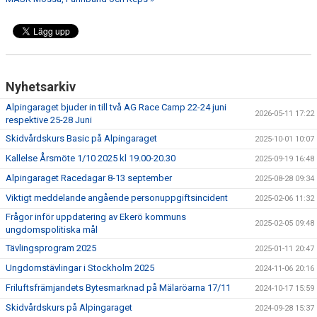
BILDGALLERI
SPONSORER & PARTNERS
KLUBBKLÄDER
Nyhetsarkiv
MATILDA RAPAPORT MINNESFOND
Alpingaraget bjuder in till två AG Race Camp 22-24 juni
2026-05-11 17:22
respektive 25-28 Juni
Skidvårdskurs Basic på Alpingaraget
2025-10-01 10:07
Kallelse Årsmöte 1/10 2025 kl 19.00-20.30
2025-09-19 16:48
Alpingaraget Racedagar 8-13 september
2025-08-28 09:34
Viktigt meddelande angående personuppgiftsincident
2025-02-06 11:32
Frågor inför uppdatering av Ekerö kommuns
2025-02-05 09:48
ungdomspolitiska mål
Tävlingsprogram 2025
2025-01-11 20:47
Ungdomstävlingar i Stockholm 2025
2024-11-06 20:16
Friluftsfrämjandets Bytesmarknad på Mälaröarna 17/11
2024-10-17 15:59
Skidvårdskurs på Alpingaraget
2024-09-28 15:37