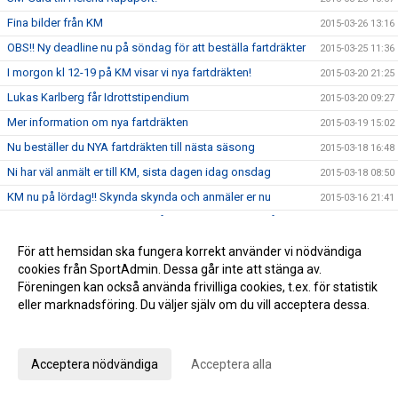
Fina bilder från KM
2015-03-26 13:16
OBS!! Ny deadline nu på söndag för att beställa fartdräkter
2015-03-25 11:36
I morgon kl 12-19 på KM visar vi nya fartdräkten!
2015-03-20 21:25
Lukas Karlberg får Idrottstipendium
2015-03-20 09:27
Mer information om nya fartdräkten
2015-03-19 15:02
Nu beställer du NYA fartdräkten till nästa säsong
2015-03-18 16:48
Ni har väl anmält er till KM, sista dagen idag onsdag
2015-03-18 08:50
KM nu på lördag!! Skynda skynda och anmäler er nu
2015-03-16 21:41
KM flyttat till lördag 21 mars så kom och gör det till årets
2015-03-15 12:21
trevligaste händelse
För att hemsidan ska fungera korrekt använder vi nödvändiga
20 % rabatt på Skistar shoppen
2015-03-13 11:02
cookies från SportAdmin. Dessa går inte att stänga av.
Matkomfort bjuder på Gulaschsoppa!
Föreningen kan också använda frivilliga cookies, t.ex. för statistik
2015-03-12 08:52
eller marknadsföring. Du väljer själv om du vill acceptera dessa.
NY FARTDRÄKT
2015-03-11 11:44
Anpassa dina val
Missa inte SWIX alpinstavar med 40 % rabatt
2015-03-09 11:41
Vill du ha middagen förberedd av en kock?
2015-03-06 10:29
Acceptera nödvändiga
Acceptera alla
SWIX stavar -40%
2015-03-06 10:08