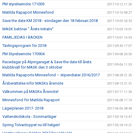
PM styrelsemöte 171009
2017-10-12 11:26
Matilda Rapaport Minnesfond
2017-10-10 08:27
Save the date KM 2018 - söndagen den 18 februari 2018
2017-10-09 20:33
MASK belönar ” Årets Initiativ”
2017-10-03 14:01
FAMILJEDAG I BACKEN
2017-10-01 16:03
Tävlingsprogram för 2018
2017-09-30 17:07
PM Styrelsemöte 170904
2017-09-08 20:50
Racedagar på Alpingaraget & Save the date till årets
2017-09-06 11:53
klubbkväll för MASK den 3 oktober
Matilda Rapaports Minnesfond – stipendiater 2016/2017
2017-08-28 21:35
Årsberättelse inför MASKs årsmöte
2017-08-13 21:31
Välkommen på MASKs Årsmöte!
2017-07-17 11:30
Minnesfond för Matilda Rapaport
2017-06-08 17:10
Lägerplanen 2017- 2018
2017-06-06 08:48
Vattenskidskola - Sommarläger
2017-05-18 15:47
Spring Tolvanloppet nu till helgen!
2017-05-18 14:21