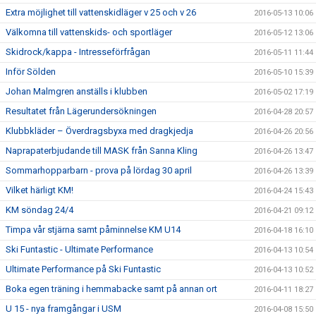
Extra möjlighet till vattenskidläger v 25 och v 26
2016-05-13 10:06
Välkomna till vattenskids- och sportläger
2016-05-12 13:06
Skidrock/kappa - Intresseförfrågan
2016-05-11 11:44
Inför Sölden
2016-05-10 15:39
Johan Malmgren anställs i klubben
2016-05-02 17:19
Resultatet från Lägerundersökningen
2016-04-28 20:57
Klubbkläder – Överdragsbyxa med dragkjedja
2016-04-26 20:56
Naprapaterbjudande till MASK från Sanna Kling
2016-04-26 13:47
Sommarhopparbarn - prova på lördag 30 april
2016-04-26 13:39
Vilket härligt KM!
2016-04-24 15:43
KM söndag 24/4
2016-04-21 09:12
Timpa vår stjärna samt påminnelse KM U14
2016-04-18 16:10
Ski Funtastic - Ultimate Performance
2016-04-13 10:54
Ultimate Performance på Ski Funtastic
2016-04-13 10:52
Boka egen träning i hemmabacke samt på annan ort
2016-04-11 18:27
U 15 - nya framgångar i USM
2016-04-08 15:50