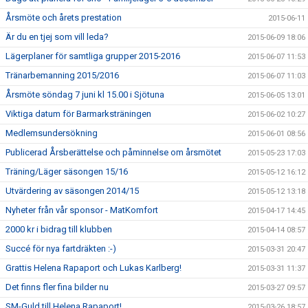
Årsmöte och årets prestation
2015-06-11
Är du en tjej som vill leda?
2015-06-09 18:06
Lägerplaner för samtliga grupper 2015-2016
2015-06-07 11:53
Tränarbemanning 2015/2016
2015-06-07 11:03
Årsmöte söndag 7 juni kl 15.00 i Sjötuna
2015-06-05 13:01
Viktiga datum för Barmarksträningen
2015-06-02 10:27
Medlemsundersökning
2015-06-01 08:56
Publicerad Årsberättelse och påminnelse om årsmötet
2015-05-23 17:03
Träning/Läger säsongen 15/16
2015-05-12 16:12
Utvärdering av säsongen 2014/15
2015-05-12 13:18
Nyheter från vår sponsor - MatKomfort
2015-04-17 14:45
2000 kr i bidrag till klubben
2015-04-14 08:57
Succé för nya fartdräkten :-)
2015-03-31 20:47
Grattis Helena Rapaport och Lukas Karlberg!
2015-03-31 11:37
Det finns fler fina bilder nu
2015-03-27 09:57
SM-Guld till Helena Rapaport!
2015-03-26 18:57