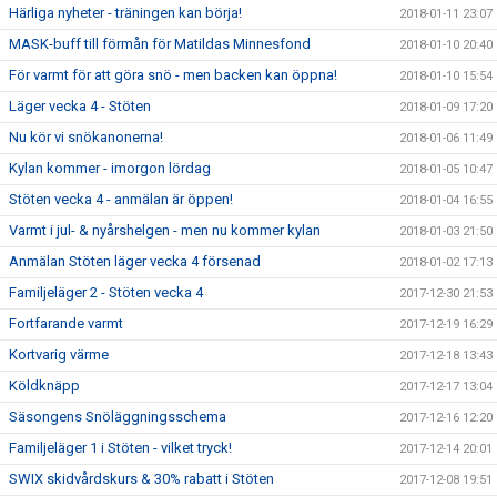
Härliga nyheter - träningen kan börja!
2018-01-11 23:07
MASK-buff till förmån för Matildas Minnesfond
2018-01-10 20:40
För varmt för att göra snö - men backen kan öppna!
2018-01-10 15:54
Läger vecka 4 - Stöten
2018-01-09 17:20
Nu kör vi snökanonerna!
2018-01-06 11:49
Kylan kommer - imorgon lördag
2018-01-05 10:47
Stöten vecka 4 - anmälan är öppen!
2018-01-04 16:55
Varmt i jul- & nyårshelgen - men nu kommer kylan
2018-01-03 21:50
Anmälan Stöten läger vecka 4 försenad
2018-01-02 17:13
Familjeläger 2 - Stöten vecka 4
2017-12-30 21:53
Fortfarande varmt
2017-12-19 16:29
Kortvarig värme
2017-12-18 13:43
Köldknäpp
2017-12-17 13:04
Säsongens Snöläggningsschema
2017-12-16 12:20
Familjeläger 1 i Stöten - vilket tryck!
2017-12-14 20:01
SWIX skidvårdskurs & 30% rabatt i Stöten
2017-12-08 19:51