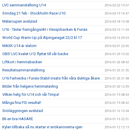
LVC sammanställning U14
2016-02-22 13:57
Söndag 21 feb - Stockholm Race U10
2016-02-19 14:47
Mälarcupen avslutad
2016-02-18 15:58
U16 - Tävlar framgångsrikt i Vässjöbacken & Funäs
2016-02-15 11:54
World Cup Warm-Up på Alpingaraget 22/2 kl 17
2016-02-14 09:53
MASK U14 är slalom
2016-02-01 22:45
OBS! LVC kvalet U12 flyttat till vår backe
2016-01-29 15:02
Liftkort i hemmabacken
2016-01-26 08:42
Resultatsammanställning
2016-01-25 21:35
U16 Fartvecka i Funäs-Stabil insats från våra duktiga åkare
2016-01-20 21:48
Bilder från helgens hemmatävling
2016-01-20 12:39
Vilken helg för U14 och vår Timpa!
2016-01-19 08:43
Många fina FIS resultat!
2016-01-19 08:42
Snöläggningen avslutad
2016-01-16 15:34
Bli en bra HASARE
2016-01-15 22:51
Kylan tillbaka så nu startar vi snökanonerna igen
2016-01-12 12:13