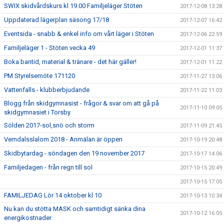
SWIX skidvårdskurs kl 19.00 Familjeläger Stöten
2017-12-08 13:28
Uppdaterad lägerplan säsong 17/18
2017-12-07 16:42
Eventsida - snabb & enkel info om vårt läger i Stöten
2017-12-06 22:59
Familjeläger 1 - Stöten vecka 49
2017-12-01 11:37
Boka bantid, material & tränare - det här gäller!
2017-12-01 11:22
PM Styrelsemöte 171120
2017-11-27 13:06
Vattenfalls - klubberbjudande
2017-11-22 11:03
Blogg från skidgymnasist - frågor & svar om att gå på
2017-11-10 09:05
skidgymnasiet i Torsby
Sölden 2017-sol,snö och storm
2017-11-09 21:45
Vemdalsslalom 2018 - Anmälan är öppen
2017-10-19 20:48
Skidbytardag - söndagen den 19 november 2017
2017-10-17 14:06
Familjedagen - från regn till sol
2017-10-15 20:49
2017-10-15 17:05
FAMILJEDAG Lör 14 oktober kl 10
2017-10-13 10:34
Nu kan du stötta MASK och samtidigt sänka dina
2017-10-12 16:05
energikostnader