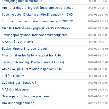
Familjedag med klimatfokus
2020-08-31 20:58
Årsmötet-dagordning och årsberättelse 2019-2020
2020-07-24 08:15
Save the date - Digitalt årsmöte 23 augusti kl 19.00
2020-06-22 21:02
Information och uppdatering om träning 2020/2021
2020-05-19 13:42
Guld till MASK-åkare i yngre junior SM i störtlopp
2020-03-13 16:02
Träningspolicy under rådande omständigheter
2020-03-13 15:35
MASK på JVM i Narvik
2020-03-09 10:10
Backen öppnar imorgon lördag!
2020-02-07 15:01
Fina förhållande i fjällen - rapport från U16
2020-01-30 13:44
Tävling och Träning U12-14 (Hamra & Funäs)
2020-01-28 11:04
Alpin kväll på Audi studios 28 januari 17.15
2020-01-23 11:00
Full fart i Funäs!
2020-01-20 12:02
LVC-tävlingar i Sundsvall
2020-01-10 09:09
MASK i världscupen
2020-01-09 15:50
Säsongens Snöläggningsschema
2020-01-06 11:38
Om klubbengagemang
2019-12-12 13:30