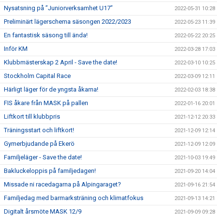
Nysatsning på ”Juniorverksamhet U17”
2022-05-31 10:28
Preliminärt lägerschema säsongen 2022/2023
2022-05-23 11:39
En fantastisk säsong till ända!
2022-05-22 20:25
Inför KM
2022-03-28 17:03
Klubbmästerskap 2 April - Save the date!
2022-03-10 10:25
Stockholm Capital Race
2022-03-09 12:11
Härligt läger för de yngsta åkarna!
2022-02-03 18:38
FIS åkare från MASK på pallen
2022-01-16 20:01
Liftkort till klubbpris
2021-12-12 20:33
Träningsstart och liftkort!
2021-12-09 12:14
Gymerbjudande på Ekerö
2021-12-09 12:09
Familjeläger - Save the date!
2021-10-03 19:49
Bakluckeloppis på familjedagen!
2021-09-20 14:04
Missade ni racedagarna på Alpingaraget?
2021-09-16 21:54
Familjedag med barmarksträning och klimatfokus
2021-09-13 14:21
Digitalt årsmöte MASK 12/9
2021-09-09 09:28