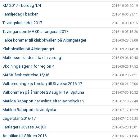
KM 2017 - Lördag 1/4
2016-10-09 20:19
Familjedag i backen
2016-10-06 21:11
Tävlingskalender 2017
2016-10-03 16:15
Tävlingar som MASK arrangerar 2017
2016-10-03 15:26
Falke kommer till klubbkvällen på Alpingaraget
2016-09-28 09:08
Klubbkvällar på Alpingaraget
2016-09-20 14:18
Matkasse - underlätta din vardag
2016-09-06 10:43
Skolningsläger 1 för region 4
2016-08-25 17:52
MASK årsberättelse 15/16
2016-08-23 21:21
Valberedningens förslag till Styrelse 2016-17
2016-08-21 22:06
Välkommen på årsmöte 28 aug kl 19 i Sjötuna
2016-07-30 10:32
Matilda Rapaport har avlidit efter lavinolyckan
2016-07-18 22:40
Matilda Rapaport i lavinolycka
2016-07-17 15:29
Lägerplan 2016-17
2016-07-12 09:33
Fartläger i Juvass 3-6 juli
2016-05-23 13:01
Anmälan till Sölden 2016
2016-05-17 11:45