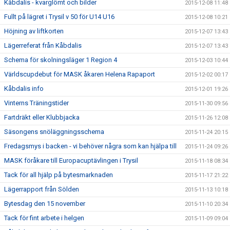
Kåbdalis - kvarglömt och bilder
2015-12-08 11:48
Fullt på lägret i Trysil v 50 för U14 U16
2015-12-08 10:21
Höjning av liftkorten
2015-12-07 13:43
Lägerreferat från Kåbdalis
2015-12-07 13:43
Schema för skolningsläger 1 Region 4
2015-12-03 10:44
Världscupdebut för MASK åkaren Helena Rapaport
2015-12-02 00:17
Kåbdalis info
2015-12-01 19:26
Vinterns Träningstider
2015-11-30 09:56
Fartdräkt eller Klubbjacka
2015-11-26 12:08
Säsongens snöläggningsschema
2015-11-24 20:15
Fredagsmys i backen - vi behöver några som kan hjälpa till
2015-11-24 09:26
MASK föråkare till Europacuptävlingen i Trysil
2015-11-18 08:34
Tack för all hjälp på bytesmarknaden
2015-11-17 21:22
Lägerrapport från Sölden
2015-11-13 10:18
Bytesdag den 15 november
2015-11-10 20:34
Tack för fint arbete i helgen
2015-11-09 09:04