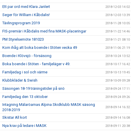
Ett par ord med Klara Janlert
2018-12-03 14:02
Seger för William i Kåbdalis!
2018-12-03 13:39
Tävlingsprogram 2019
2018-11-28 10:05
FIS-premiär i Kåbdalis med fina MASK-placeringar
2018-11-22 14:46
PM Styrelsemöte 181023
2018-11-21 08:10
Kom ihåg att boka boende i Stöten vecka 49
2018-11-06 21:19
Boende i Klövsjö - försäsong
2018-10-24 13:52
Boka boende i Stöten - familjeläger v 49.
2018-10-17 16:42
Familjedag i sol och värme
2018-10-13 19:45
Klubbkläder & Swish
2018-10-09 09:28
Säsongen 18-19 träningstider på snö
2018-09-24 17:11
Familjedag den 13 oktober
2018-09-24 09:26
Intagning Mälaröarnas Alpina Skidklubb MASK säsong
2018-09-14 16:32
2018-2019
Skistar All kort
2018-09-14 16:08
Nya krav på ledare i MASK
2018-09-11 20:38