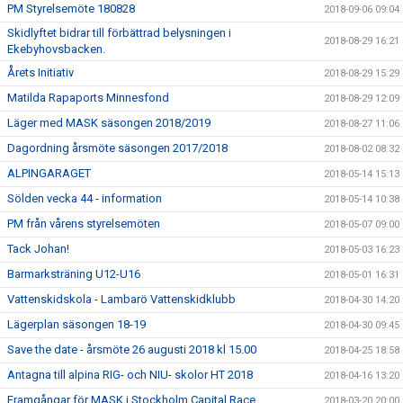
PM Styrelsemöte 180828
2018-09-06 09:04
Skidlyftet bidrar till förbättrad belysningen i
2018-08-29 16:21
Ekebyhovsbacken.
Årets Initiativ
2018-08-29 15:29
Matilda Rapaports Minnesfond
2018-08-29 12:09
Läger med MASK säsongen 2018/2019
2018-08-27 11:06
Dagordning årsmöte säsongen 2017/2018
2018-08-02 08:32
ALPINGARAGET
2018-05-14 15:13
Sölden vecka 44 - information
2018-05-14 10:38
PM från vårens styrelsemöten
2018-05-07 09:00
Tack Johan!
2018-05-03 16:23
Barmarksträning U12-U16
2018-05-01 16:31
Vattenskidskola - Lambarö Vattenskidklubb
2018-04-30 14:20
Lägerplan säsongen 18-19
2018-04-30 09:45
Save the date - årsmöte 26 augusti 2018 kl 15.00
2018-04-25 18:58
Antagna till alpina RIG- och NIU- skolor HT 2018
2018-04-16 13:20
Framgångar för MASK i Stockholm Capital Race
2018-03-20 20:00