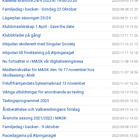
Kallelse Årsmöte 24/9 2023 kl 19.00-20.30
2023-09-03 19:38
Familjedag i backen - Söndag 22 Oktober
2023-08-28 21:29
Lägerplan säsongen 23/24
2023-08-21 11:07
Klubbmästerskap 1 April - Save the date
2023-02-19 19:02
Klubbkläder på gång!
2022-12-11 11:26
Inbjudan skidevent med Singular Society
2022-11-16 21:13
Inbjudan till föreläsning på Alpingaraget
2022-11-11 16:18
Nu fortsätter vi i MASK vår digitaliseringsresa
2022-11-08 14:00
Medlemskvällar för MASK den 16-17 november hos
2022-11-07 18:36
Skidleasing i Alvik
Friluftfrämjandets bytesmarknad 13 november
2022-11-07 16:26
Viktiga utbildningar för anordnande av tävling
2022-10-13 19:52
Tävlingsprogrammet 2023
2022-09-25 15:33
Årsberättelse och Valberedningens förslag
2022-09-19 16:12
Årsmöte säsong 2021/2022 i MASK
2022-09-12 14:50
Familjedag i backen - 9 oktober
2022-09-08 13:01
Racedagarna på Alpingaraget
2022-09-05 15:02