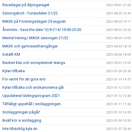
Racedagar på Alpingaraget
2021-09-07 21:00
Säsongskort - Funäsdalen 21/22
2021-08-25 15:34
MASK på Föreningsdagen 29 augusti
2021-08-23 13:17
Årsmöte - Save the date 12/9-21 kl 19.00-20.30
2021-08-22 20:26
Mental träning i MASK säsongen 21/22
2021-08-09 13:09
MASK och gymnasieframgångar
2021-04-23 18:19
Inställt KM
2021-03-04 18:09
Backen klar och snösystemet stängs
2021-02-01 15:02
Kylan tillbaka
2021-01-24 20:36
För varmt för att göra snö
2021-01-19 14:37
Kylan tillbaka och snökanonerna går
2021-01-12 13:01
Uppdaterat tävlingsprogram 2021
2021-01-12 12:40
Tillfälligt uppehåll i snöläggningen
2021-01-11 11:26
Snöläggningen pågår!
2021-01-10 14:29
Ikväll kör vi snöläggnig
2021-01-09 10:55
Inte tillräcklig kyla än
2021-01-07 20:44