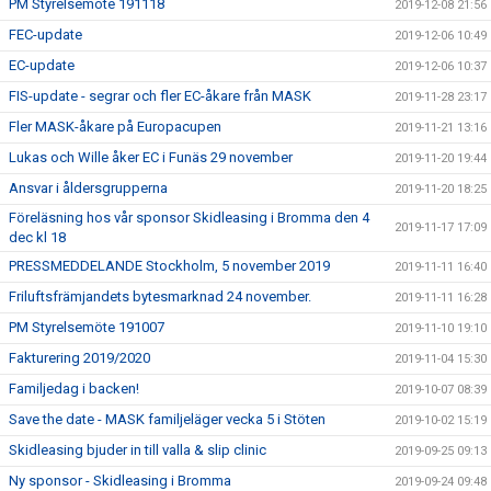
PM Styrelsemöte 191118
2019-12-08 21:56
FEC-update
2019-12-06 10:49
EC-update
2019-12-06 10:37
FIS-update - segrar och fler EC-åkare från MASK
2019-11-28 23:17
Fler MASK-åkare på Europacupen
2019-11-21 13:16
Lukas och Wille åker EC i Funäs 29 november
2019-11-20 19:44
Ansvar i åldersgrupperna
2019-11-20 18:25
Föreläsning hos vår sponsor Skidleasing i Bromma den 4
2019-11-17 17:09
dec kl 18
PRESSMEDDELANDE Stockholm, 5 november 2019
2019-11-11 16:40
Friluftsfrämjandets bytesmarknad 24 november.
2019-11-11 16:28
PM Styrelsemöte 191007
2019-11-10 19:10
Fakturering 2019/2020
2019-11-04 15:30
Familjedag i backen!
2019-10-07 08:39
Save the date - MASK familjeläger vecka 5 i Stöten
2019-10-02 15:19
Skidleasing bjuder in till valla & slip clinic
2019-09-25 09:13
Ny sponsor - Skidleasing i Bromma
2019-09-24 09:48