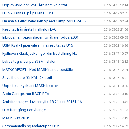
Upplev JVM och VM i Åre som volontär
2016-04-08 12:14
U 15 - Hanna L på pallen i USM
2016-04-07 22:01
Helena & Felix Stendalen Speed Camp för U12-U14
2016-04-03 22:24
Resultat från årets finalhelg i LVC
2016-03-22 21:06
Inbjudan ambitionsläger för åkare födda 2001
2016-03-22 09:35
USM Kval - Fjätervålen, Fina resultat av U16
2016-03-21 16:26
Fjällräven Klubbjacka - gör din beställning NU
2016-03-17 10:27
Lukas tog silver på YJSM i slalom
2016-03-15 12:12
MATKOMFORT - Kod MASK när du beställer
2016-03-15 12:04
Save the date för KM - 24 april
2016-03-13 15:21
Upphittat - nycklar i MASK backen
2016-03-11 10:06
Alpin Garaget har RACE-REA
2016-03-08 13:10
Ambitionsläger Juvasshytta 18-21 juni 2016 U16
2016-02-26 13:42
U16 framgång i WC hanget
2016-02-25 21:53
MASK Cup 2016
2016-02-25 17:19
Sammanställning Mälarcupen U12
2016-02-22 14:02