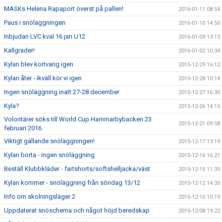
MASKs Helena Rapaport överst på pallen!
2016-01-11 08:54
Paus i snöläggningen
2016-01-10 14:50
Inbjudan LVC kval 16 jan U12
2016-01-09 13:13
Kallgrader!
2016-01-02 10:34
Kylan blev kortvarig igen
2015-12-29 16:12
Kylan åter - ikväll kör vi igen
2015-12-28 10:14
Ingen snöläggning inatt 27-28 december
2015-12-27 16:30
Kyla?
2015-12-26 14:15
Volontärer söks till World Cup Hammarbybacken 23
2015-12-21 09:58
februari 2016
Viktigt gällande snöläggningen!
2015-12-17 13:19
Kylan borta - ingen snöläggning
2015-12-16 16:21
Beställ Klubbkläder - fartshorts/softshelljacka/väst
2015-12-15 11:35
Kylan kommer - snöläggning från söndag 13/12
2015-12-12 14:35
Info om skolningsläger 2
2015-12-10 10:19
Uppdaterat snöschema och något höjd beredskap
2015-12-08 19:22