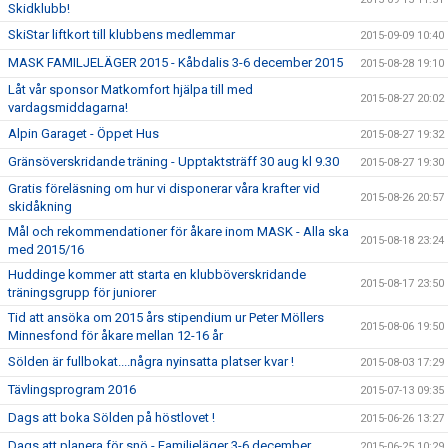
Skidklubb!
SkiStar liftkort till klubbens medlemmar
2015-09-09 10:40
MASK FAMILJELÄGER 2015 - Kåbdalis 3-6 december 2015
2015-08-28 19:10
Låt vår sponsor Matkomfort hjälpa till med
2015-08-27 20:02
vardagsmiddagarna!
Alpin Garaget - Öppet Hus
2015-08-27 19:32
Gränsöverskridande träning - Upptaktsträff 30 aug kl 9.30
2015-08-27 19:30
Gratis föreläsning om hur vi disponerar våra krafter vid
2015-08-26 20:57
skidåkning
Mål och rekommendationer för åkare inom MASK - Alla ska
2015-08-18 23:24
med 2015/16
Huddinge kommer att starta en klubböverskridande
2015-08-17 23:50
träningsgrupp för juniorer
Tid att ansöka om 2015 års stipendium ur Peter Möllers
2015-08-06 19:50
Minnesfond för åkare mellan 12-16 år
Sölden är fullbokat....några nyinsatta platser kvar !
2015-08-03 17:29
Tävlingsprogram 2016
2015-07-13 09:35
Dags att boka Sölden på höstlovet !
2015-06-26 13:27
Dags att planera för snö - Familjeläger 3-6 december
2015-06-25 10:29