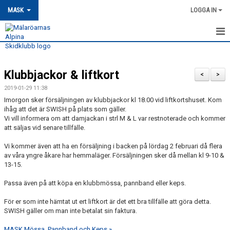
MASK
LOGGA IN
HEM
Klubbjackor & liftkort
MASK-NYHETER
<
>
2019-01-29 11:38
OM MASK
Imorgon sker försäljningen av klubbjackor kl 18.00 vid liftkortshuset. Kom
ihåg att det är SWISH på plats som gäller.
Vi vill informera om att damjackan i strl M & L var restnoterade och kommer
MEDLEMSSKAP
att säljas vid senare tillfälle.
KONTAKT
Vi kommer även att ha en försäljning i backen på lördag 2 februari då flera
av våra yngre åkare har hemmaläger. Försäljningen sker då mellan kl 9-10 &
TRÄNING
13-15.
Passa även på att köpa en klubbmössa, pannband eller keps.
TÄVLING
För er som inte hämtat ut ert liftkort är det ett bra tillfälle att göra detta.
MASK KALENDER
SWISH gäller om man inte betalat sin faktura.
MASK Mössa, Pannband och Keps »