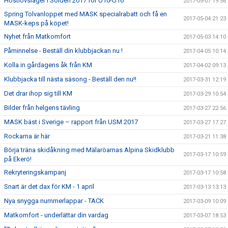
Höstlovsläger i Sölden 2017 för U10-U16
2017-05-07 19:56
Spring Tolvanloppet med MASK specialrabatt och få en
2017-05-04 21:23
MASK-keps på köpet!
Nyhet från Matkomfort
2017-05-03 14:10
Påminnelse - Beställ din klubbjackan nu !
2017-04-05 10:14
Kolla in gårdagens åk från KM
2017-04-02 09:13
Klubbjacka till nästa säsong - Beställ den nu!!
2017-03-31 12:19
Det drar ihop sig till KM
2017-03-29 10:54
Bilder från helgens tävling
2017-03-27 22:56
MASK bäst i Sverige – rapport från USM 2017
2017-03-27 17:27
Rockarna är här
2017-03-21 11:38
Börja träna skidåkning med Mälaröarnas Alpina Skidklubb
2017-03-17 10:59
på Ekerö!
Rekryteringskampanj
2017-03-17 10:58
Snart är det dax för KM - 1 april
2017-03-13 13:13
Nya snygga nummerlappar - TACK
2017-03-09 10:09
Matkomfort - underlättar din vardag
2017-03-07 18:53