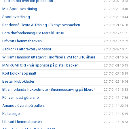
”Ta kontroll över din prestation”
2017-03-07 10:33
Mer Sportlovsträning
2017-02-23 10:48
Sportlovsträning
2017-02-23 10:44
Randonné -Testa & Träning i Ekebyhovsbacken
2017-02-21 14:58
Föräldraföreläsning-8:e Mars kl 18:30
2017-02-17 11:31
Liftkort i hemmabacken!
2017-02-13 12:02
Jackor / Fartdräkter / Mössor
2017-02-09 10:51
William Hansson uttagen till inofficella VM för U16 åkare
2017-01-31 10:56
MATKOMFORT - vår sponsor på plats i backen
2017-01-31 10:45
Kort köldknäpp inatt
2017-01-27 15:19
Beställ klubbkläder
2017-01-25 19:44
Ett annorlunda frukostmöte - Businesscarving på Ekerö !
2017-01-19 13:33
För varmt att göra snö
2017-01-17 17:38
Amanda överst på pallen!
2017-01-14 22:24
Kallare igen
2017-01-14 15:49
Liftkort i hemmabacken!
2017-01-13 18:33