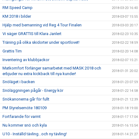
RM Speed Camp
2018-03-20 16:40
KM 2018 i bilder
2018-03-07 15:55
Hjälp med bemanning vid Reg 4 Tour Finalen
2018-03-03 20:17
Vi säger GRATTIS till Klara Janlert
2018-02-23 10:35
Träning på olika skidorter under sportlovet!
2018-02-22 18:59
Grattis Tim
2018-02-20 14:08
Inventering av klubbjackor
2018-02-07 15:21
Matkomfort förlänger samarbetet med MASK 2018 och
2018-01-31 20:02
erbjuder nu extra kickback till nya kunder!
Snöläget i backen
2018-01-23 07:59
Snöläggningen pågår - Energy kör
2018-01-22 14:58
Snökanonerna går för fullt
2018-01-21 12:39
PM Styrelsemöte 180109
2018-01-18 19:00
Fortfarande för varmt
2018-01-17 17:04
Nu kommer snö och kyla
2018-01-16 15:54
U10 - Inställd tävling...och ny tävling!
2018-01-14 21:27