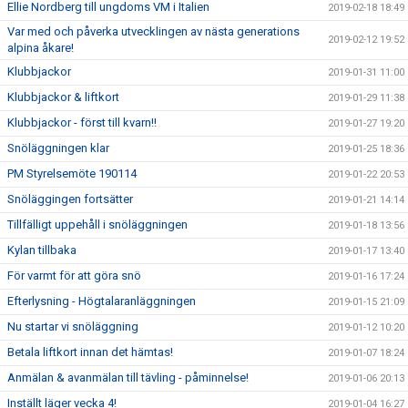
Ellie Nordberg till ungdoms VM i Italien
2019-02-18 18:49
Var med och påverka utvecklingen av nästa generations
2019-02-12 19:52
alpina åkare!
Klubbjackor
2019-01-31 11:00
Klubbjackor & liftkort
2019-01-29 11:38
Klubbjackor - först till kvarn!!
2019-01-27 19:20
Snöläggningen klar
2019-01-25 18:36
PM Styrelsemöte 190114
2019-01-22 20:53
Snöläggingen fortsätter
2019-01-21 14:14
Tillfälligt uppehåll i snöläggningen
2019-01-18 13:56
Kylan tillbaka
2019-01-17 13:40
För varmt för att göra snö
2019-01-16 17:24
Efterlysning - Högtalaranläggningen
2019-01-15 21:09
Nu startar vi snöläggning
2019-01-12 10:20
Betala liftkort innan det hämtas!
2019-01-07 18:24
Anmälan & avanmälan till tävling - påminnelse!
2019-01-06 20:13
Inställt läger vecka 4!
2019-01-04 16:27