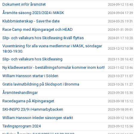
Dokument inför årsmötet
2024-09-12 15:40
Årsmöte säsong 2023/2024 i MASK
2024-09-04 17:39
Klubbmästerskap - Save the date
2024-03-25 19:31
Race Camp med Alpingaraget och HEAD
2024-01-31 09:01
Slip- och vallakurs hos Skidleasing ikväll flyttas
2024-01-17 10:20
Vuxenträning för alla vuxna medlemmar i MASK, söndagar
2023-12-12 10:38
18:00-19:30.
Slip- och vallakurs hos Skidleasing
2023-11-20 16:42
Ny klädleverantör - beställningsformulär kommer inom kort!
2023-11-02 13:46
William Hansson startar i Sölden
2023-10-27 11:07
Gratis lavinutbildning på Skidsport i Bromma
2023-10-26 11:27
Årsmöteshandlingar
2023-09-20 15:30
Racedagarna på Alpingaraget
2023-09-18 15:12
SKI-INSPO 23/9 i Hammarbybacken
2023-09-18 09:41
William Hansson inleder säsongen starkt
2023-09-12 16:08
Tävlingsprogram 2024
2023-09-12 15:56