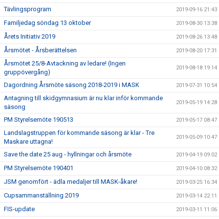
Tävlingsprogram
2019-09-16 21:43
Familjedag söndag 13 oktober
2019-08-30 13:38
Årets Initiativ 2019
2019-08-26 13:48
Årsmötet - Årsberättelsen
2019-08-20 17:31
Årsmötet 25/8-Avtackning av ledare! (Ingen
2019-08-18 19:14
gruppövergång)
Dagordning Årsmöte säsong 2018-2019 i MASK
2019-07-31 10:54
Antagning till skidgymnasium är nu klar inför kommande
2019-05-19 14:28
säsong
PM Styrelsemöte 190513
2019-05-17 08:47
Landslagstruppen för kommande säsong är klar - Tre
2019-05-09 10:47
Maskare uttagna!
Save the date 25 aug - hyllningar och årsmöte
2019-04-19 09:02
PM Styrelsemöte 190401
2019-04-10 08:32
JSM genomfört - ädla medaljer till MASK-åkare!
2019-03-25 16:34
Cupsammanställning 2019
2019-03-14 22:11
FIS-update
2019-03-11 11:06