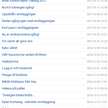
After School-Alpin Träning 2017
2017-01-12 16:24
Nu kör träningen igång!
2017-01-11 10:38
Uppehåll i snöläggnigen
2017-01-08 21:09
Redan igång igen med snöläggningen
2017-01-04 10:32
Kort paus i snöläggnignen
2017-01-03 14:47
Nu är snökanonerna igång!
2017-01-02 12:27
För varmt att göra snö
2017-01-01 16:20
Kyla i sikte!
2016-12-29 19:42
HAY-byxorna har anlänt till Ekerö
2016-12-23 13:14
Haybyxorna
2016-12-22 13:45
Logg in och lösenord
2016-12-21 14:00
Pengar till klubben
2016-12-21 09:42
MASK klubbyxa från Hay
2016-12-20 17:01
Helena på pallen
2016-12-19 20:59
"Sveriges bästa klubb.....
2016-12-16 10:51
Kylan kortvarig - avbruten snöläggning
2016-12-15 17:31