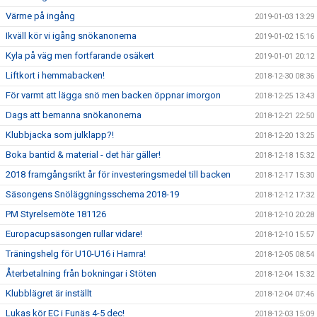
Värme på ingång
2019-01-03 13:29
Ikväll kör vi igång snökanonerna
2019-01-02 15:16
Kyla på väg men fortfarande osäkert
2019-01-01 20:12
Liftkort i hemmabacken!
2018-12-30 08:36
För varmt att lägga snö men backen öppnar imorgon
2018-12-25 13:43
Dags att bemanna snökanonerna
2018-12-21 22:50
Klubbjacka som julklapp?!
2018-12-20 13:25
Boka bantid & material - det här gäller!
2018-12-18 15:32
2018 framgångsrikt år för investeringsmedel till backen
2018-12-17 15:30
Säsongens Snöläggningsschema 2018-19
2018-12-12 17:32
PM Styrelsemöte 181126
2018-12-10 20:28
Europacupsäsongen rullar vidare!
2018-12-10 15:57
Träningshelg för U10-U16 i Hamra!
2018-12-05 08:54
Återbetalning från bokningar i Stöten
2018-12-04 15:32
Klubblägret är inställt
2018-12-04 07:46
Lukas kör EC i Funäs 4-5 dec!
2018-12-03 15:09