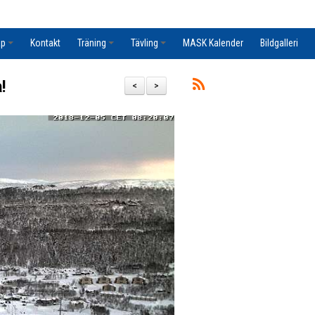
ap
Kontakt
Träning
Tävling
MASK Kalender
Bildgalleri
!
<
>