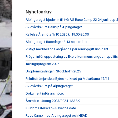
Nyhetsarkiv
Alpingaraget bjuder in till två AG Race Camp 22-24 juni respe
Skidvårdskurs Basic på Alpingaraget
Kallelse Årsmöte 1/10 2025 kl 19.00-20.30
Alpingaraget Racedagar 8-13 september
Viktigt meddelande angående personuppgiftsincident
Frågor inför uppdatering av Ekerö kommuns ungdomspolitis
Tävlingsprogram 2025
Ungdomstävlingar i Stockholm 2025
Friluftsfrämjandets Bytesmarknad på Mälaröarna 17/11
Skidvårdskurs på Alpingaraget
Dokument inför årsmötet
Årsmöte säsong 2023/2024 i MASK
Klubbmästerskap - Save the date
Race Camp med Alpingaraget och HEAD