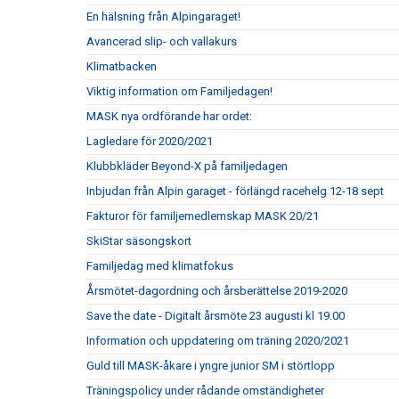
En hälsning från Alpingaraget!
Avancerad slip- och vallakurs
Klimatbacken
Viktig information om Familjedagen!
MASK nya ordförande har ordet:
Lagledare för 2020/2021
Klubbkläder Beyond-X på familjedagen
Inbjudan från Alpin garaget - förlängd racehelg 12-18 sept
Fakturor för familjemedlemskap MASK 20/21
SkiStar säsongskort
Familjedag med klimatfokus
Årsmötet-dagordning och årsberättelse 2019-2020
Save the date - Digitalt årsmöte 23 augusti kl 19.00
Information och uppdatering om träning 2020/2021
Guld till MASK-åkare i yngre junior SM i störtlopp
Träningspolicy under rådande omständigheter