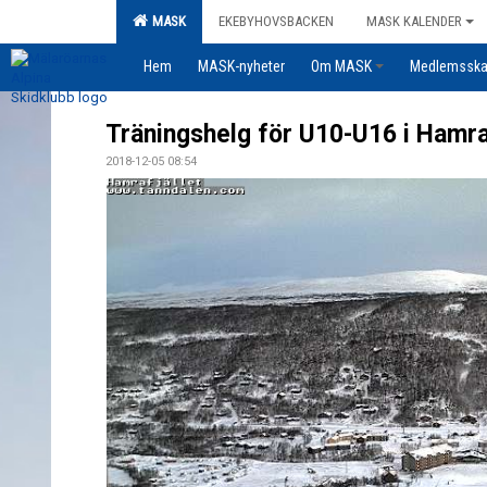
MASK
EKEBYHOVSBACKEN
MASK KALENDER
Hem
MASK-nyheter
Om MASK
Medlemssk
Träningshelg för U10-U16 i Hamra
2018-12-05 08:54