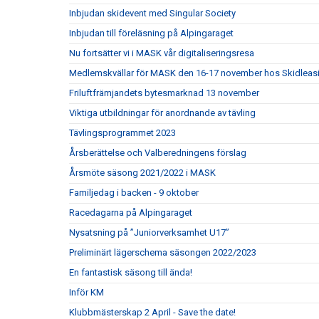
Inbjudan skidevent med Singular Society
Inbjudan till föreläsning på Alpingaraget
Nu fortsätter vi i MASK vår digitaliseringsresa
Medlemskvällar för MASK den 16-17 november hos Skidleasin
Friluftfrämjandets bytesmarknad 13 november
Viktiga utbildningar för anordnande av tävling
Tävlingsprogrammet 2023
Årsberättelse och Valberedningens förslag
Årsmöte säsong 2021/2022 i MASK
Familjedag i backen - 9 oktober
Racedagarna på Alpingaraget
Nysatsning på ”Juniorverksamhet U17”
Preliminärt lägerschema säsongen 2022/2023
En fantastisk säsong till ända!
Inför KM
Klubbmästerskap 2 April - Save the date!