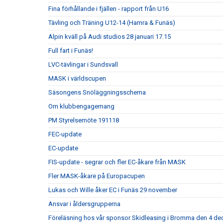
Fina förhållande i fjällen - rapport från U16
Tävling och Träning U12-14 (Hamra & Funäs)
Alpin kväll på Audi studios 28 januari 17.15
Full fart i Funäs!
LVC-tävlingar i Sundsvall
MASK i världscupen
Säsongens Snöläggningsschema
Om klubbengagemang
PM Styrelsemöte 191118
FEC-update
EC-update
FIS-update - segrar och fler EC-åkare från MASK
Fler MASK-åkare på Europacupen
Lukas och Wille åker EC i Funäs 29 november
Ansvar i åldersgrupperna
Föreläsning hos vår sponsor Skidleasing i Bromma den 4 dec