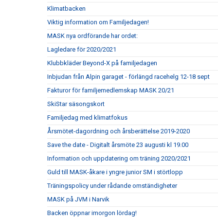
Klimatbacken
Viktig information om Familjedagen!
MASK nya ordförande har ordet:
Lagledare för 2020/2021
Klubbkläder Beyond-X på familjedagen
Inbjudan från Alpin garaget - förlängd racehelg 12-18 sept
Fakturor för familjemedlemskap MASK 20/21
SkiStar säsongskort
Familjedag med klimatfokus
Årsmötet-dagordning och årsberättelse 2019-2020
Save the date - Digitalt årsmöte 23 augusti kl 19.00
Information och uppdatering om träning 2020/2021
Guld till MASK-åkare i yngre junior SM i störtlopp
Träningspolicy under rådande omständigheter
MASK på JVM i Narvik
Backen öppnar imorgon lördag!