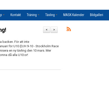
ap
Kontakt
Träning
Tävling
MASK Kalender
Bildgalleri
ng!
<
>
 backen. För att inte
anuari för U10 (D/H 9-10 - Stockholm Race
ganisera en ny tävling den 10 mars. Mer
omna då alla U10:or!