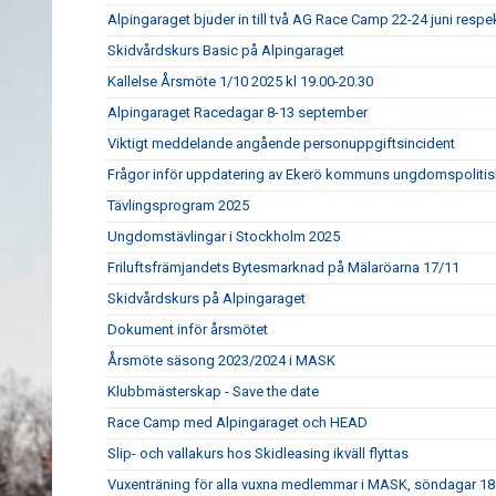
Alpingaraget bjuder in till två AG Race Camp 22-24 juni respe
Skidvårdskurs Basic på Alpingaraget
Kallelse Årsmöte 1/10 2025 kl 19.00-20.30
Alpingaraget Racedagar 8-13 september
Viktigt meddelande angående personuppgiftsincident
Frågor inför uppdatering av Ekerö kommuns ungdomspolitis
Tävlingsprogram 2025
Ungdomstävlingar i Stockholm 2025
Friluftsfrämjandets Bytesmarknad på Mälaröarna 17/11
Skidvårdskurs på Alpingaraget
Dokument inför årsmötet
Årsmöte säsong 2023/2024 i MASK
Klubbmästerskap - Save the date
Race Camp med Alpingaraget och HEAD
Slip- och vallakurs hos Skidleasing ikväll flyttas
Vuxenträning för alla vuxna medlemmar i MASK, söndagar 18: