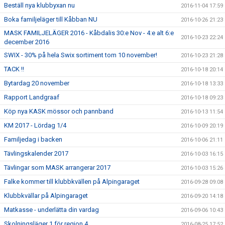
Beställ nya klubbyxan nu
2016-11-04 17:59
Boka familjeläger till Kåbban NU
2016-10-26 21:23
MASK FAMILJELÄGER 2016 - Kåbdalis 30:e Nov - 4:e alt 6:e
2016-10-23 22:24
december 2016
SWIX - 30% på hela Swix sortiment tom 10 november!
2016-10-23 21:28
TACK !!
2016-10-18 20:14
Bytardag 20 november
2016-10-18 13:33
Rapport Landgraaf
2016-10-18 09:23
Köp nya KASK mössor och pannband
2016-10-13 11:54
KM 2017 - Lördag 1/4
2016-10-09 20:19
Familjedag i backen
2016-10-06 21:11
Tävlingskalender 2017
2016-10-03 16:15
Tävlingar som MASK arrangerar 2017
2016-10-03 15:26
Falke kommer till klubbkvällen på Alpingaraget
2016-09-28 09:08
Klubbkvällar på Alpingaraget
2016-09-20 14:18
Matkasse - underlätta din vardag
2016-09-06 10:43
Skolningsläger 1 för region 4
2016-08-25 17:52