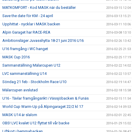
MATKOMFORT - Kod MASK när du beställer
2016-03-15 12:04
Save the date för KM - 24 april
2016-03-13 15:21
Upphittat - nycklar i MASK backen
2016-03-11 10:06
Alpin Garaget har RACE-REA
2016-03-08 13:10
Ambitionsläger Juvasshytta 18-21 juni 2016 U16
2016-02-26 13:42
U16 framgång i WC hanget
2016-02-25 21:53
MASK Cup 2016
2016-02-25 17:19
Sammanställning Mälarcupen U12
2016-02-22 14:02
LVC sammanställning U14
2016-02-22 13:57
Söndag 21 feb - Stockholm Race U10
2016-02-19 14:47
Mälarcupen avslutad
2016-02-18 15:58
U16 - Tävlar framgångsrikt i Vässjöbacken & Funäs
2016-02-15 11:54
World Cup Warm-Up på Alpingaraget 22/2 kl 17
2016-02-14 09:53
MASK U14 är slalom
2016-02-01 22:45
OBS! LVC kvalet U12 flyttat till vår backe
2016-01-29 15:02
Liftkort i hemmabacken
2016-01-26 08:42