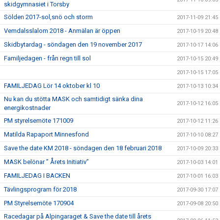
skidgymnasiet i Torsby
Sölden 2017-sol,snö och storm
2017-11-09 21:45
Vemdalsslalom 2018 - Anmälan är öppen
2017-10-19 20:48
Skidbytardag - söndagen den 19 november 2017
2017-10-17 14:06
Familjedagen - från regn till sol
2017-10-15 20:49
2017-10-15 17:05
FAMILJEDAG Lör 14 oktober kl 10
2017-10-13 10:34
Nu kan du stötta MASK och samtidigt sänka dina
2017-10-12 16:05
energikostnader
PM styrelsemöte 171009
2017-10-12 11:26
Matilda Rapaport Minnesfond
2017-10-10 08:27
Save the date KM 2018 - söndagen den 18 februari 2018
2017-10-09 20:33
MASK belönar ” Årets Initiativ”
2017-10-03 14:01
FAMILJEDAG I BACKEN
2017-10-01 16:03
Tävlingsprogram för 2018
2017-09-30 17:07
PM Styrelsemöte 170904
2017-09-08 20:50
Racedagar på Alpingaraget & Save the date till årets