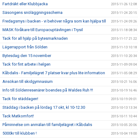
Fartdräkt eller Klubbjacka
2015-11-26 12:08
Säsongens snöläggningsschema
2015-11-24 20:15
Fredagsmys i backen - vi behöver några som kan hjälpa till
2015-11-24 09:26
MASK föråkare till Europacuptävlingen i Trysil
2015-11-18 08:34
Tack för all hjälp på bytesmarknaden
2015-11-17 21:22
Lägerrapport från Sölden
2015-11-13 10:18
Bytesdag den 15 november
2015-11-10 20:34
Tack för fint arbete i helgen
2015-11-09 09:04
Kåbdalis - Familjelägret 7 platser kvar plus lite information
2015-11-05 08:29
Ansökan till skidgymnasium
2015-10-21 16:06
Info till Söldenresenärer boendes på Waldes Ruh !!!
2015-10-19 16:46
Tack för städdagen!
2015-10-19 09:01
Städdag i backen på lördag 17 okt, kl 10-12.30
2015-10-13 13:34
Tack Matkomfort!
2015-10-11 10:44
Påminnelse om anmälan till familjelägret i Kåbdalis
2015-10-05 20:06
5000kr till klubben !
2015-10-04 19:00