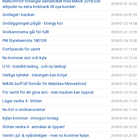
Matkomfort förlänger samarbetet med MASK 2018 och
2018-01-31 20:02
erbjuder nu extra kickback till nya kunder!
Snöläget i backen
2018-01-23 07:59
Snöläggningen pågår - Energy kör
2018-01-22 14:58
Snökanonerna går för fullt
2018-01-21 12:39
PM Styrelsemöte 180109
2018-01-18 19:00
Fortfarande för varmt
2018-01-17 17:04
Nu kommer snö och kyla
2018-01-16 15:54
U10 - Inställd tävling...och ny tävling!
2018-01-14 21:27
Härliga nyheter - träningen kan börja!
2018-01-11 23:07
MASK-buff till förmån för Matildas Minnesfond
2018-01-10 20:40
För varmt för att göra snö - men backen kan öppna!
2018-01-10 15:54
Läger vecka 4 - Stöten
2018-01-09 17:20
Nu kör vi snökanonerna!
2018-01-06 11:49
Kylan kommer - imorgon lördag
2018-01-05 10:47
Stöten vecka 4 - anmälan är öppen!
2018-01-04 16:55
Varmt i jul- & nyårshelgen - men nu kommer kylan
2018-01-03 21:50