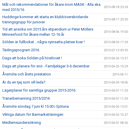
Mål och rekommendationer för åkare inom MASK - Alla ska
2015-08-18 23:24
med 2015/16
Huddinge kommer att starta en klubböverskridande
2015-08-17 23:50
träningsgrupp för juniorer
Tid att ansöka om 2015 års stipendium ur Peter Möllers
2015-08-06 19:50
Minnesfond för åkare mellan 12-16 år
Sölden är fullbokat....några nyinsatta platser kvar !
2015-08-03 17:29
Tävlingsprogram 2016
2015-07-13 09:35
Dags att boka Sölden på höstlovet !
2015-06-26 13:27
Dags att planera för snö - Familjeläger 3-6 december
2015-06-25 10:29
Årsmöte och årets prestation
2015-06-11
Är du en tjej som vill leda?
2015-06-09 18:06
Lägerplaner för samtliga grupper 2015-2016
2015-06-07 11:53
Tränarbemanning 2015/2016
2015-06-07 11:03
Årsmöte söndag 7 juni kl 15.00 i Sjötuna
2015-06-05 13:01
Viktiga datum för Barmarksträningen
2015-06-02 10:27
Medlemsundersökning
2015-06-01 08:56