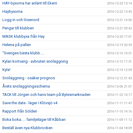
HAY-byxorna har anlänt till Ekerö
2016-12-23 13:14
Haybyxorna
2016-12-22 13:45
Logg in och lösenord
2016-12-21 14:00
Pengar till klubben
2016-12-21 09:42
MASK klubbyxa från Hay
2016-12-20 17:01
Helena på pallen
2016-12-19 20:59
"Sveriges bästa klubb.....
2016-12-16 10:51
Kylan kortvarig - avbruten snöläggning
2016-12-15 17:31
Kyla!
2016-12-14 12:09
Snöläggning - osäker prognos
2016-12-12 21:43
Årets snöläggningsschema
2016-12-06 21:01
TACK till Jörgen och hans team på Bytesmarknaden
2016-11-22 10:17
Save the date - läger i Klövsjö v4
2016-11-11 11:47
Rapport från Sölden
2016-11-10 14:16
Boka boka..... familjeläger till Kåbban
2016-11-09 11:12
Beställ även nya Klubbrocken
2016-11-04 18:09