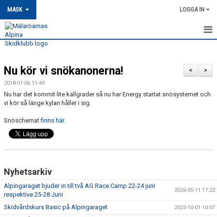
MASK
LOGGA IN
HEM
Nu kör vi snökanonerna!
MASK-NYHETER
<
>
2018-01-06 11:49
OM MASK
Nu har det kommit lite kallgrader så nu har Energy startat snösystemet och
vi kör så länge kylan håller i sig.
MEDLEMSSKAP
Snöschemat
finns här.
KONTAKT
TRÄNING
Nyhetsarkiv
TÄVLING
Alpingaraget bjuder in till två AG Race Camp 22-24 juni
2026-05-11 17:22
respektive 25-28 Juni
MASK KALENDER
Skidvårdskurs Basic på Alpingaraget
2025-10-01 10:07