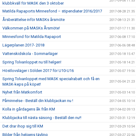
2017-09-06 11:53
klubbkväll för MASK den 3 oktober
Matilda Rapaports Minnesfond – stipendiater 2016/2017
2017-08-28 21:35
Årsberättelse inför MASKs årsmöte
2017-08-13 21:31
Välkommen på MASKs Årsmöte!
2017-07-17 11:30
Minnesfond för Matilda Rapaport
2017-06-08 17:10
Lägerplanen 2017- 2018
2017-06-06 08:48
Vattenskidskola - Sommarläger
2017-05-18 15:47
Spring Tolvanloppet nu till helgen!
2017-05-18 14:21
Höstlovsläger i Sölden 2017 för U10-U16
2017-05-07 19:56
Spring Tolvanloppet med MASK specialrabatt och få en
2017-05-04 21:23
MASK-keps på köpet!
Nyhet från Matkomfort
2017-05-03 14:10
Påminnelse - Beställ din klubbjackan nu !
2017-04-05 10:14
Kolla in gårdagens åk från KM
2017-04-02 09:13
Klubbjacka till nästa säsong - Beställ den nu!!
2017-03-31 12:19
Det drar ihop sig till KM
2017-03-29 10:54
Bilder från helgens tävling
2017-03-27 22:56