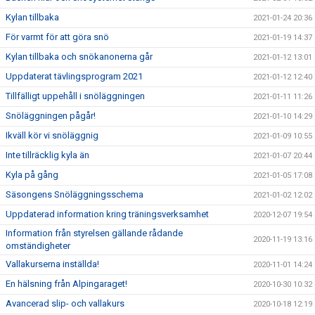
Kylan tillbaka
2021-01-24 20:36
För varmt för att göra snö
2021-01-19 14:37
Kylan tillbaka och snökanonerna går
2021-01-12 13:01
Uppdaterat tävlingsprogram 2021
2021-01-12 12:40
Tillfälligt uppehåll i snöläggningen
2021-01-11 11:26
Snöläggningen pågår!
2021-01-10 14:29
Ikväll kör vi snöläggnig
2021-01-09 10:55
Inte tillräcklig kyla än
2021-01-07 20:44
Kyla på gång
2021-01-05 17:08
Säsongens Snöläggningsschema
2021-01-02 12:02
Uppdaterad information kring träningsverksamhet
2020-12-07 19:54
Information från styrelsen gällande rådande
2020-11-19 13:16
omständigheter
Vallakurserna inställda!
2020-11-01 14:24
En hälsning från Alpingaraget!
2020-10-30 10:32
Avancerad slip- och vallakurs
2020-10-18 12:19