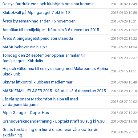
De nya fartdräkterna och klubbjackorna har kommit!!
2015-10-02 12:49
Klubbkväll på Alpingaraget 7 okt kl 19
2015-09-30 10:50
Årets bytesmarknad är den 15 november
2015-09-29 10:21
Anmälan till familjeläger - Kåbdalis 3-6 december 2015
2015-09-25 12:52
Årets Alpingaragetstipendiater utsedda
2015-09-22 19:22
MASK behöver din hjälp !
2015-09-22 14:34
Torsdag den 24 september öppnar anmälan till
2015-09-20 22:37
familjelägret i Kåbdalis
Hej och välkomna till en ny säsong med Mälaröarnas Alpina
2015-09-15 11:51
Skidklubb!
SkiStar liftkort till klubbens medlemmar
2015-09-09 10:40
MASK FAMILJELÄGER 2015 - Kåbdalis 3-6 december 2015
2015-08-28 19:10
Låt vår sponsor Matkomfort hjälpa till med
2015-08-27 20:02
vardagsmiddagarna!
Alpin Garaget - Öppet Hus
2015-08-27 19:32
Gränsöverskridande träning - Upptaktsträff 30 aug kl 9.30
2015-08-27 19:30
Gratis föreläsning om hur vi disponerar våra krafter vid
2015-08-26 20:57
skidåkning