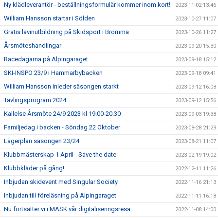
Ny klädleverantör - beställningsformulär kommer inom kort!
2023-11-02 13:46
William Hansson startar i Sölden
2023-10-27 11:07
Gratis lavinutbildning på Skidsport i Bromma
2023-10-26 11:27
Årsmöteshandlingar
2023-09-20 15:30
Racedagarna på Alpingaraget
2023-09-18 15:12
SKI-INSPO 23/9 i Hammarbybacken
2023-09-18 09:41
William Hansson inleder säsongen starkt
2023-09-12 16:08
Tävlingsprogram 2024
2023-09-12 15:56
Kallelse Årsmöte 24/9 2023 kl 19.00-20.30
2023-09-03 19:38
Familjedag i backen - Söndag 22 Oktober
2023-08-28 21:29
Lägerplan säsongen 23/24
2023-08-21 11:07
Klubbmästerskap 1 April - Save the date
2023-02-19 19:02
Klubbkläder på gång!
2022-12-11 11:26
Inbjudan skidevent med Singular Society
2022-11-16 21:13
Inbjudan till föreläsning på Alpingaraget
2022-11-11 16:18
Nu fortsätter vi i MASK vår digitaliseringsresa
2022-11-08 14:00