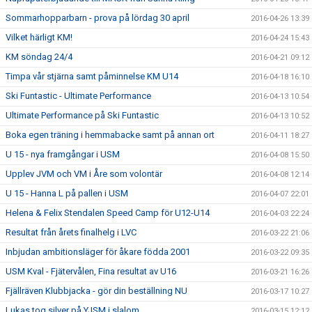
Sommarhopparbarn - prova på lördag 30 april
2016-04-26 13:39
Vilket härligt KM!
2016-04-24 15:43
KM söndag 24/4
2016-04-21 09:12
Timpa vår stjärna samt påminnelse KM U14
2016-04-18 16:10
Ski Funtastic - Ultimate Performance
2016-04-13 10:54
Ultimate Performance på Ski Funtastic
2016-04-13 10:52
Boka egen träning i hemmabacke samt på annan ort
2016-04-11 18:27
U 15 - nya framgångar i USM
2016-04-08 15:50
Upplev JVM och VM i Åre som volontär
2016-04-08 12:14
U 15 - Hanna L på pallen i USM
2016-04-07 22:01
Helena & Felix Stendalen Speed Camp för U12-U14
2016-04-03 22:24
Resultat från årets finalhelg i LVC
2016-03-22 21:06
Inbjudan ambitionsläger för åkare födda 2001
2016-03-22 09:35
USM Kval - Fjätervålen, Fina resultat av U16
2016-03-21 16:26
Fjällräven Klubbjacka - gör din beställning NU
2016-03-17 10:27
Lukas tog silver på YJSM i slalom
2016-03-15 12:12