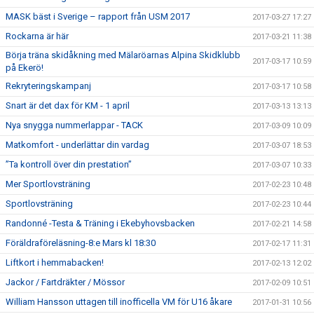
MASK bäst i Sverige – rapport från USM 2017
2017-03-27 17:27
Rockarna är här
2017-03-21 11:38
Börja träna skidåkning med Mälaröarnas Alpina Skidklubb
2017-03-17 10:59
på Ekerö!
Rekryteringskampanj
2017-03-17 10:58
Snart är det dax för KM - 1 april
2017-03-13 13:13
Nya snygga nummerlappar - TACK
2017-03-09 10:09
Matkomfort - underlättar din vardag
2017-03-07 18:53
”Ta kontroll över din prestation”
2017-03-07 10:33
Mer Sportlovsträning
2017-02-23 10:48
Sportlovsträning
2017-02-23 10:44
Randonné -Testa & Träning i Ekebyhovsbacken
2017-02-21 14:58
Föräldraföreläsning-8:e Mars kl 18:30
2017-02-17 11:31
Liftkort i hemmabacken!
2017-02-13 12:02
Jackor / Fartdräkter / Mössor
2017-02-09 10:51
William Hansson uttagen till inofficella VM för U16 åkare
2017-01-31 10:56