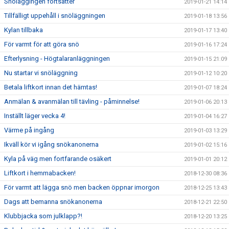
Snöläggingen fortsätter
2019-01-21 14:14
Tillfälligt uppehåll i snöläggningen
2019-01-18 13:56
Kylan tillbaka
2019-01-17 13:40
För varmt för att göra snö
2019-01-16 17:24
Efterlysning - Högtalaranläggningen
2019-01-15 21:09
Nu startar vi snöläggning
2019-01-12 10:20
Betala liftkort innan det hämtas!
2019-01-07 18:24
Anmälan & avanmälan till tävling - påminnelse!
2019-01-06 20:13
Inställt läger vecka 4!
2019-01-04 16:27
Värme på ingång
2019-01-03 13:29
Ikväll kör vi igång snökanonerna
2019-01-02 15:16
Kyla på väg men fortfarande osäkert
2019-01-01 20:12
Liftkort i hemmabacken!
2018-12-30 08:36
För varmt att lägga snö men backen öppnar imorgon
2018-12-25 13:43
Dags att bemanna snökanonerna
2018-12-21 22:50
Klubbjacka som julklapp?!
2018-12-20 13:25