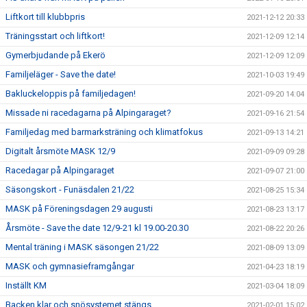
Liftkort till klubbpris
2021-12-12 20:33
Träningsstart och liftkort!
2021-12-09 12:14
Gymerbjudande på Ekerö
2021-12-09 12:09
Familjeläger - Save the date!
2021-10-03 19:49
Bakluckeloppis på familjedagen!
2021-09-20 14:04
Missade ni racedagarna på Alpingaraget?
2021-09-16 21:54
Familjedag med barmarksträning och klimatfokus
2021-09-13 14:21
Digitalt årsmöte MASK 12/9
2021-09-09 09:28
Racedagar på Alpingaraget
2021-09-07 21:00
Säsongskort - Funäsdalen 21/22
2021-08-25 15:34
MASK på Föreningsdagen 29 augusti
2021-08-23 13:17
Årsmöte - Save the date 12/9-21 kl 19.00-20.30
2021-08-22 20:26
Mental träning i MASK säsongen 21/22
2021-08-09 13:09
MASK och gymnasieframgångar
2021-04-23 18:19
Inställt KM
2021-03-04 18:09
Backen klar och snösystemet stängs
2021-02-01 15:02