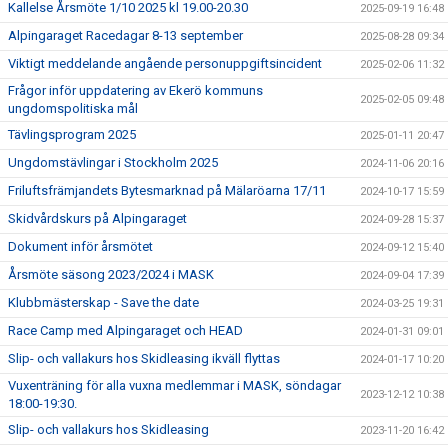
BILDGALLERI
Kallelse Årsmöte 1/10 2025 kl 19.00-20.30
2025-09-19 16:48
Alpingaraget Racedagar 8-13 september
2025-08-28 09:34
SPONSORER & PARTNERS
Viktigt meddelande angående personuppgiftsincident
2025-02-06 11:32
Frågor inför uppdatering av Ekerö kommuns
KLUBBKLÄDER
2025-02-05 09:48
ungdomspolitiska mål
Tävlingsprogram 2025
MATILDA RAPAPORT MINNESFOND
2025-01-11 20:47
Ungdomstävlingar i Stockholm 2025
2024-11-06 20:16
Friluftsfrämjandets Bytesmarknad på Mälaröarna 17/11
2024-10-17 15:59
Skidvårdskurs på Alpingaraget
2024-09-28 15:37
Dokument inför årsmötet
2024-09-12 15:40
Årsmöte säsong 2023/2024 i MASK
2024-09-04 17:39
Klubbmästerskap - Save the date
2024-03-25 19:31
Race Camp med Alpingaraget och HEAD
2024-01-31 09:01
Slip- och vallakurs hos Skidleasing ikväll flyttas
2024-01-17 10:20
Vuxenträning för alla vuxna medlemmar i MASK, söndagar
2023-12-12 10:38
18:00-19:30.
Slip- och vallakurs hos Skidleasing
2023-11-20 16:42