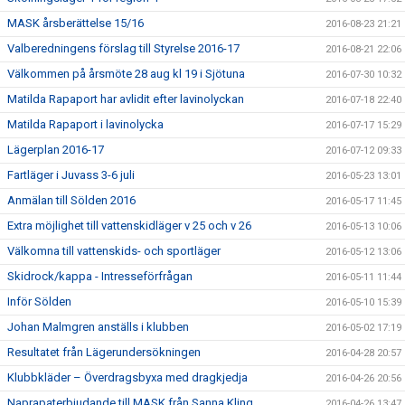
MASK årsberättelse 15/16
2016-08-23 21:21
Valberedningens förslag till Styrelse 2016-17
2016-08-21 22:06
Välkommen på årsmöte 28 aug kl 19 i Sjötuna
2016-07-30 10:32
Matilda Rapaport har avlidit efter lavinolyckan
2016-07-18 22:40
Matilda Rapaport i lavinolycka
2016-07-17 15:29
Lägerplan 2016-17
2016-07-12 09:33
Fartläger i Juvass 3-6 juli
2016-05-23 13:01
Anmälan till Sölden 2016
2016-05-17 11:45
Extra möjlighet till vattenskidläger v 25 och v 26
2016-05-13 10:06
Välkomna till vattenskids- och sportläger
2016-05-12 13:06
Skidrock/kappa - Intresseförfrågan
2016-05-11 11:44
Inför Sölden
2016-05-10 15:39
Johan Malmgren anställs i klubben
2016-05-02 17:19
Resultatet från Lägerundersökningen
2016-04-28 20:57
Klubbkläder – Överdragsbyxa med dragkjedja
2016-04-26 20:56
Naprapaterbjudande till MASK från Sanna Kling
2016-04-26 13:47