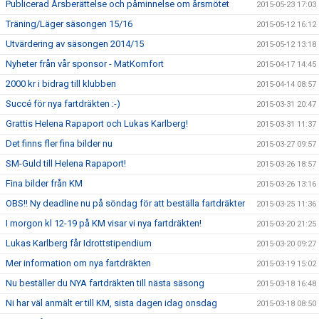
Publicerad Årsberättelse och påminnelse om årsmötet
2015-05-23 17:03
Träning/Läger säsongen 15/16
2015-05-12 16:12
Utvärdering av säsongen 2014/15
2015-05-12 13:18
Nyheter från vår sponsor - MatKomfort
2015-04-17 14:45
2000 kr i bidrag till klubben
2015-04-14 08:57
Succé för nya fartdräkten :-)
2015-03-31 20:47
Grattis Helena Rapaport och Lukas Karlberg!
2015-03-31 11:37
Det finns fler fina bilder nu
2015-03-27 09:57
SM-Guld till Helena Rapaport!
2015-03-26 18:57
Fina bilder från KM
2015-03-26 13:16
OBS!! Ny deadline nu på söndag för att beställa fartdräkter
2015-03-25 11:36
I morgon kl 12-19 på KM visar vi nya fartdräkten!
2015-03-20 21:25
Lukas Karlberg får Idrottstipendium
2015-03-20 09:27
Mer information om nya fartdräkten
2015-03-19 15:02
Nu beställer du NYA fartdräkten till nästa säsong
2015-03-18 16:48
Ni har väl anmält er till KM, sista dagen idag onsdag
2015-03-18 08:50