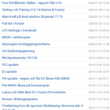
Fina förhållande i fjällen - rapport från U16
2020-01-30 13:44
Tävling och Träning U12-14 (Hamra & Funäs)
2020-01-28 11:04
Alpin kväll på Audi studios 28 januari 17.15
2020-01-23 11:00
Full fart i Funäs!
2020-01-20 12:02
LVC-tävlingar i Sundsvall
2020-01-10 09:09
MASK i världscupen
2020-01-09 15:50
Säsongens Snöläggningsschema
2020-01-06 11:38
Om klubbengagemang
2019-12-12 13:30
PM Styrelsemöte 191118
2019-12-08 21:56
FEC-update
2019-12-06 10:49
EC-update
2019-12-06 10:37
FIS-update - segrar och fler EC-åkare från MASK
2019-11-28 23:17
Fler MASK-åkare på Europacupen
2019-11-21 13:16
Lukas och Wille åker EC i Funäs 29 november
2019-11-20 19:44
Ansvar i åldersgrupperna
2019-11-20 18:25
Föreläsning hos vår sponsor Skidleasing i Bromma den 4
2019-11-17 17:09