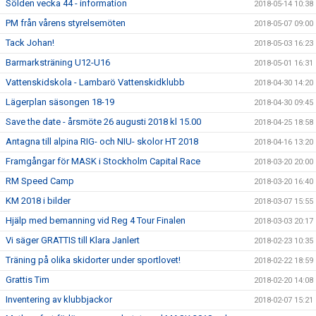
Sölden vecka 44 - information
2018-05-14 10:38
PM från vårens styrelsemöten
2018-05-07 09:00
Tack Johan!
2018-05-03 16:23
Barmarksträning U12-U16
2018-05-01 16:31
Vattenskidskola - Lambarö Vattenskidklubb
2018-04-30 14:20
Lägerplan säsongen 18-19
2018-04-30 09:45
Save the date - årsmöte 26 augusti 2018 kl 15.00
2018-04-25 18:58
Antagna till alpina RIG- och NIU- skolor HT 2018
2018-04-16 13:20
Framgångar för MASK i Stockholm Capital Race
2018-03-20 20:00
RM Speed Camp
2018-03-20 16:40
KM 2018 i bilder
2018-03-07 15:55
Hjälp med bemanning vid Reg 4 Tour Finalen
2018-03-03 20:17
Vi säger GRATTIS till Klara Janlert
2018-02-23 10:35
Träning på olika skidorter under sportlovet!
2018-02-22 18:59
Grattis Tim
2018-02-20 14:08
Inventering av klubbjackor
2018-02-07 15:21