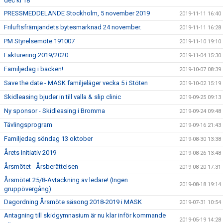
dec kl 18
PRESSMEDDELANDE Stockholm, 5 november 2019
2019-11-11 16:40
Friluftsfrämjandets bytesmarknad 24 november.
2019-11-11 16:28
PM Styrelsemöte 191007
2019-11-10 19:10
Fakturering 2019/2020
2019-11-04 15:30
Familjedag i backen!
2019-10-07 08:39
Save the date - MASK familjeläger vecka 5 i Stöten
2019-10-02 15:19
Skidleasing bjuder in till valla & slip clinic
2019-09-25 09:13
Ny sponsor - Skidleasing i Bromma
2019-09-24 09:48
Tävlingsprogram
2019-09-16 21:43
Familjedag söndag 13 oktober
2019-08-30 13:38
Årets Initiativ 2019
2019-08-26 13:48
Årsmötet - Årsberättelsen
2019-08-20 17:31
Årsmötet 25/8-Avtackning av ledare! (Ingen
2019-08-18 19:14
gruppövergång)
Dagordning Årsmöte säsong 2018-2019 i MASK
2019-07-31 10:54
Antagning till skidgymnasium är nu klar inför kommande
2019-05-19 14:28