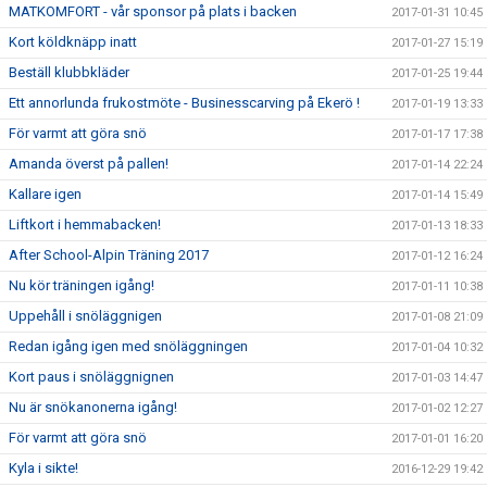
MATKOMFORT - vår sponsor på plats i backen
2017-01-31 10:45
Kort köldknäpp inatt
2017-01-27 15:19
Beställ klubbkläder
2017-01-25 19:44
Ett annorlunda frukostmöte - Businesscarving på Ekerö !
2017-01-19 13:33
För varmt att göra snö
2017-01-17 17:38
Amanda överst på pallen!
2017-01-14 22:24
Kallare igen
2017-01-14 15:49
Liftkort i hemmabacken!
2017-01-13 18:33
After School-Alpin Träning 2017
2017-01-12 16:24
Nu kör träningen igång!
2017-01-11 10:38
Uppehåll i snöläggnigen
2017-01-08 21:09
Redan igång igen med snöläggningen
2017-01-04 10:32
Kort paus i snöläggnignen
2017-01-03 14:47
Nu är snökanonerna igång!
2017-01-02 12:27
För varmt att göra snö
2017-01-01 16:20
Kyla i sikte!
2016-12-29 19:42