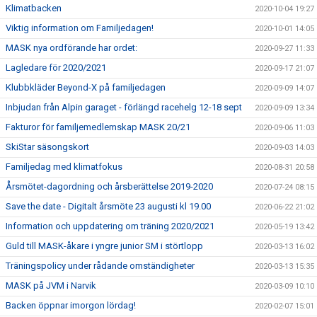
Klimatbacken
2020-10-04 19:27
Viktig information om Familjedagen!
2020-10-01 14:05
MASK nya ordförande har ordet:
2020-09-27 11:33
Lagledare för 2020/2021
2020-09-17 21:07
Klubbkläder Beyond-X på familjedagen
2020-09-09 14:07
Inbjudan från Alpin garaget - förlängd racehelg 12-18 sept
2020-09-09 13:34
Fakturor för familjemedlemskap MASK 20/21
2020-09-06 11:03
SkiStar säsongskort
2020-09-03 14:03
Familjedag med klimatfokus
2020-08-31 20:58
Årsmötet-dagordning och årsberättelse 2019-2020
2020-07-24 08:15
Save the date - Digitalt årsmöte 23 augusti kl 19.00
2020-06-22 21:02
Information och uppdatering om träning 2020/2021
2020-05-19 13:42
Guld till MASK-åkare i yngre junior SM i störtlopp
2020-03-13 16:02
Träningspolicy under rådande omständigheter
2020-03-13 15:35
MASK på JVM i Narvik
2020-03-09 10:10
Backen öppnar imorgon lördag!
2020-02-07 15:01