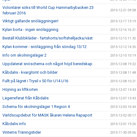
Volontärer söks till World Cup Hammarbybacken 23
2015-12-21 09:58
februari 2016
Viktigt gällande snöläggningen!
2015-12-17 13:19
Kylan borta - ingen snöläggning
2015-12-16 16:21
Beställ Klubbkläder - fartshorts/softshelljacka/väst
2015-12-15 11:35
Kylan kommer - snöläggning från söndag 13/12
2015-12-12 14:35
Info om skolningsläger 2
2015-12-10 10:19
Uppdaterat snöschema och något höjd beredskap
2015-12-08 19:22
Kåbdalis - kvarglömt och bilder
2015-12-08 11:48
Fullt på lägret i Trysil v 50 för U14 U16
2015-12-08 10:21
Höjning av liftkorten
2015-12-07 13:43
Lägerreferat från Kåbdalis
2015-12-07 13:43
Schema för skolningsläger 1 Region 4
2015-12-03 10:44
Världscupdebut för MASK åkaren Helena Rapaport
2015-12-02 00:17
Kåbdalis info
2015-12-01 19:26
Vinterns Träningstider
2015-11-30 09:56