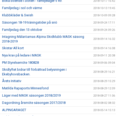
Boka boende i Stöten - familjeläger v 49.
2018-10-17 16:42
Familjedag i sol och värme
2018-10-13 19:45
Klubbkläder & Swish
2018-10-09 09:28
Säsongen 18-19 träningstider på snö
2018-09-24 17:11
Familjedag den 13 oktober
2018-09-24 09:26
Intagning Mälaröarnas Alpina Skidklubb MASK säsong
2018-09-14 16:32
2018-2019
Skistar All kort
2018-09-14 16:08
Nya krav på ledare i MASK
2018-09-11 20:38
PM Styrelsemöte 180828
2018-09-06 09:04
Skidlyftet bidrar till förbättrad belysningen i
2018-08-29 16:21
Ekebyhovsbacken.
Årets Initiativ
2018-08-29 15:29
Matilda Rapaports Minnesfond
2018-08-29 12:09
Läger med MASK säsongen 2018/2019
2018-08-27 11:06
Dagordning årsmöte säsongen 2017/2018
2018-08-02 08:32
ALPINGARAGET
2018-05-14 15:13