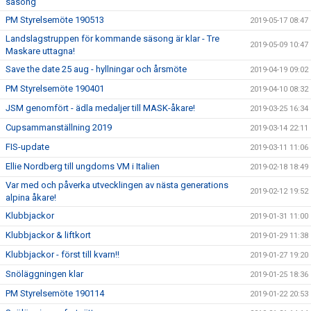
säsong
PM Styrelsemöte 190513
2019-05-17 08:47
Landslagstruppen för kommande säsong är klar - Tre
2019-05-09 10:47
Maskare uttagna!
Save the date 25 aug - hyllningar och årsmöte
2019-04-19 09:02
PM Styrelsemöte 190401
2019-04-10 08:32
JSM genomfört - ädla medaljer till MASK-åkare!
2019-03-25 16:34
Cupsammanställning 2019
2019-03-14 22:11
FIS-update
2019-03-11 11:06
Ellie Nordberg till ungdoms VM i Italien
2019-02-18 18:49
Var med och påverka utvecklingen av nästa generations
2019-02-12 19:52
alpina åkare!
Klubbjackor
2019-01-31 11:00
Klubbjackor & liftkort
2019-01-29 11:38
Klubbjackor - först till kvarn!!
2019-01-27 19:20
Snöläggningen klar
2019-01-25 18:36
PM Styrelsemöte 190114
2019-01-22 20:53