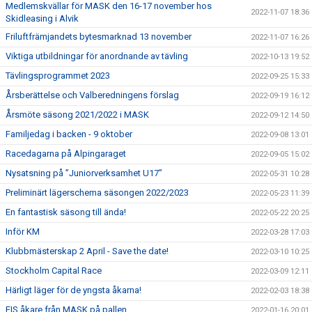
Medlemskvällar för MASK den 16-17 november hos
2022-11-07 18:36
Skidleasing i Alvik
Friluftfrämjandets bytesmarknad 13 november
2022-11-07 16:26
Viktiga utbildningar för anordnande av tävling
2022-10-13 19:52
Tävlingsprogrammet 2023
2022-09-25 15:33
Årsberättelse och Valberedningens förslag
2022-09-19 16:12
Årsmöte säsong 2021/2022 i MASK
2022-09-12 14:50
Familjedag i backen - 9 oktober
2022-09-08 13:01
Racedagarna på Alpingaraget
2022-09-05 15:02
Nysatsning på ”Juniorverksamhet U17”
2022-05-31 10:28
Preliminärt lägerschema säsongen 2022/2023
2022-05-23 11:39
En fantastisk säsong till ända!
2022-05-22 20:25
Inför KM
2022-03-28 17:03
Klubbmästerskap 2 April - Save the date!
2022-03-10 10:25
Stockholm Capital Race
2022-03-09 12:11
Härligt läger för de yngsta åkarna!
2022-02-03 18:38
FIS åkare från MASK på pallen
2022-01-16 20:01