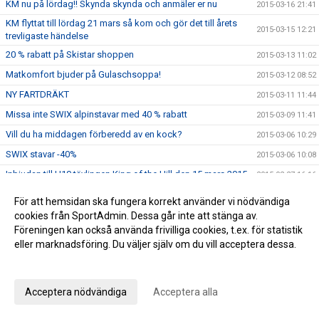
KM nu på lördag!! Skynda skynda och anmäler er nu
2015-03-16 21:41
KM flyttat till lördag 21 mars så kom och gör det till årets
2015-03-15 12:21
trevligaste händelse
20 % rabatt på Skistar shoppen
2015-03-13 11:02
Matkomfort bjuder på Gulaschsoppa!
2015-03-12 08:52
NY FARTDRÄKT
2015-03-11 11:44
Missa inte SWIX alpinstavar med 40 % rabatt
2015-03-09 11:41
Vill du ha middagen förberedd av en kock?
2015-03-06 10:29
SWIX stavar -40%
2015-03-06 10:08
Inbjudan till U10 tävlingen King of the Hill den 15 mars 2015
2015-02-27 16:16
Helena Rapaport uttagen till junior-VM
2015-02-25 16:56
För att hemsidan ska fungera korrekt använder vi nödvändiga
Inbudan till LVC och DM H/D U14 GS
cookies från SportAdmin. Dessa går inte att stänga av.
2015-02-20 16:07
Föreningen kan också använda frivilliga cookies, t.ex. för statistik
Vallaboxar från Swix
2015-02-19 22:10
eller marknadsföring. Du väljer själv om du vill acceptera dessa.
Fler sponsorer ::)))
2015-02-19 22:02
Anpassa dina val
Vi har en ny sponsor!!
2015-02-17 11:29
Acceptera nödvändiga
Acceptera alla
U14 MASK överst på pallen - gånger två
2015-02-15 08:04
Lycka till på Universiaden, Helena!
2015-02-04 21:09