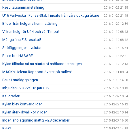
Resultatsammanställning
2016-01-25 21:35
U16 Fartvecka i Funäs-Stabil insats från våra duktiga åkare
2016-01-20 21:48
Bilder från helgens hemmatävling
2016-01-20 12:39
Vilken helg för U14 och vår Timpa!
2016-01-19 08:43
Många fina FIS resultat!
2016-01-19 08:42
Snöläggningen avslutad
2016-01-16 15:34
Bli en bra HASARE
2016-01-15 22:51
Kylan tillbaka så nu startar vi snökanonerna igen
2016-01-12 12:13
MASKs Helena Rapaport överst på pallen!
2016-01-11 08:54
Paus i snöläggningen
2016-01-10 14:50
Inbjudan LVC kval 16 jan U12
2016-01-09 13:13
Kallgrader!
2016-01-02 10:34
Kylan blev kortvarig igen
2015-12-29 16:12
Kylan åter - ikväll kör vi igen
2015-12-28 10:14
Ingen snöläggning inatt 27-28 december
2015-12-27 16:30
Kyla?
2015-12-26 14:15