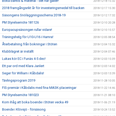
Boka bantid & material - det här gäller!
2018-12-18 15:32
2018 framgångsrikt år för investeringsmedel till backen
2018-12-17 15:30
Säsongens Snöläggningsschema 2018-19
2018-12-12 17:32
PM Styrelsemöte 181126
2018-12-10 20:28
Europacupsäsongen rullar vidare!
2018-12-10 15:57
Träningshelg för U10-U16 i Hamra!
2018-12-05 08:54
Återbetalning från bokningar i Stöten
2018-12-04 15:32
Klubblägret är inställt
2018-12-04 07:46
Lukas kör EC i Funäs 4-5 dec!
2018-12-03 15:09
Ett par ord med Klara Janlert
2018-12-03 14:02
Seger för William i Kåbdalis!
2018-12-03 13:39
Tävlingsprogram 2019
2018-11-28 10:05
FIS-premiär i Kåbdalis med fina MASK-placeringar
2018-11-22 14:46
PM Styrelsemöte 181023
2018-11-21 08:10
Kom ihåg att boka boende i Stöten vecka 49
2018-11-06 21:19
Boende i Klövsjö - försäsong
2018-10-24 13:52