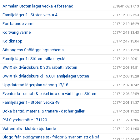
Anmälan Stöten läger vecka 4 försenad
2018-01-02 17:13
Familjeläger 2 - Stöten vecka 4
2017-12-30 21:53
Fortfarande varmt
2017-12-19 16:29
Kortvarig värme
2017-12-18 13:43
Köldknäpp
2017-12-17 13:04
Säsongens Snöläggningsschema
2017-12-16 12:20
Familjeläger 1 i Stöten - vilket tryck!
2017-12-14 20:01
SWIX skidvårdskurs & 30% rabatt i Stöten
2017-12-08 19:51
SWIX skidvårdskurs kl 19.00 Familjeläger Stöten
2017-12-08 13:28
Uppdaterad lägerplan säsong 17/18
2017-12-07 16:42
Eventsida - snabb & enkel info om vårt läger i Stöten
2017-12-06 22:59
Familjeläger 1 - Stöten vecka 49
2017-12-01 11:37
Boka bantid, material & tränare - det här gäller!
2017-12-01 11:22
PM Styrelsemöte 171120
2017-11-27 13:06
Vattenfalls - klubberbjudande
2017-11-22 11:03
Blogg från skidgymnasist - frågor & svar om att gå på
2017-11-10 09:05