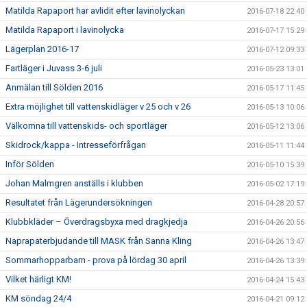
Matilda Rapaport har avlidit efter lavinolyckan
2016-07-18 22:40
Matilda Rapaport i lavinolycka
2016-07-17 15:29
Lägerplan 2016-17
2016-07-12 09:33
Fartläger i Juvass 3-6 juli
2016-05-23 13:01
Anmälan till Sölden 2016
2016-05-17 11:45
Extra möjlighet till vattenskidläger v 25 och v 26
2016-05-13 10:06
Välkomna till vattenskids- och sportläger
2016-05-12 13:06
Skidrock/kappa - Intresseförfrågan
2016-05-11 11:44
Inför Sölden
2016-05-10 15:39
Johan Malmgren anställs i klubben
2016-05-02 17:19
Resultatet från Lägerundersökningen
2016-04-28 20:57
Klubbkläder – Överdragsbyxa med dragkjedja
2016-04-26 20:56
Naprapaterbjudande till MASK från Sanna Kling
2016-04-26 13:47
Sommarhopparbarn - prova på lördag 30 april
2016-04-26 13:39
Vilket härligt KM!
2016-04-24 15:43
KM söndag 24/4
2016-04-21 09:12