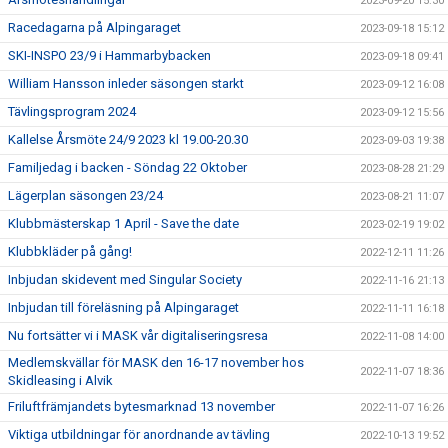
2023-09-20 15:30
Racedagarna på Alpingaraget
2023-09-18 15:12
SKI-INSPO 23/9 i Hammarbybacken
2023-09-18 09:41
William Hansson inleder säsongen starkt
2023-09-12 16:08
Tävlingsprogram 2024
2023-09-12 15:56
Kallelse Årsmöte 24/9 2023 kl 19.00-20.30
2023-09-03 19:38
Familjedag i backen - Söndag 22 Oktober
2023-08-28 21:29
Lägerplan säsongen 23/24
2023-08-21 11:07
Klubbmästerskap 1 April - Save the date
2023-02-19 19:02
Klubbkläder på gång!
2022-12-11 11:26
Inbjudan skidevent med Singular Society
2022-11-16 21:13
Inbjudan till föreläsning på Alpingaraget
2022-11-11 16:18
Nu fortsätter vi i MASK vår digitaliseringsresa
2022-11-08 14:00
Medlemskvällar för MASK den 16-17 november hos
2022-11-07 18:36
Skidleasing i Alvik
Friluftfrämjandets bytesmarknad 13 november
2022-11-07 16:26
Viktiga utbildningar för anordnande av tävling
2022-10-13 19:52