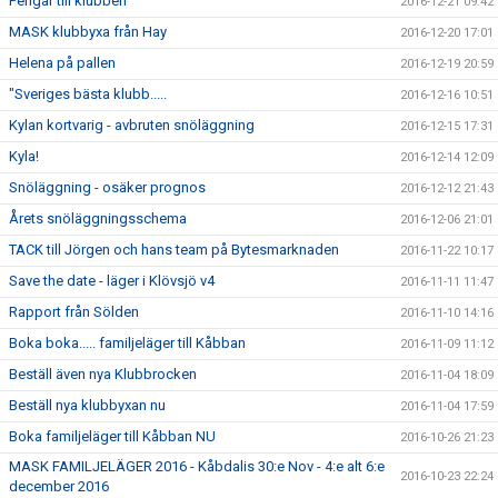
Pengar till klubben
2016-12-21 09:42
MASK klubbyxa från Hay
2016-12-20 17:01
Helena på pallen
2016-12-19 20:59
"Sveriges bästa klubb.....
2016-12-16 10:51
Kylan kortvarig - avbruten snöläggning
2016-12-15 17:31
Kyla!
2016-12-14 12:09
Snöläggning - osäker prognos
2016-12-12 21:43
Årets snöläggningsschema
2016-12-06 21:01
TACK till Jörgen och hans team på Bytesmarknaden
2016-11-22 10:17
Save the date - läger i Klövsjö v4
2016-11-11 11:47
Rapport från Sölden
2016-11-10 14:16
Boka boka..... familjeläger till Kåbban
2016-11-09 11:12
Beställ även nya Klubbrocken
2016-11-04 18:09
Beställ nya klubbyxan nu
2016-11-04 17:59
Boka familjeläger till Kåbban NU
2016-10-26 21:23
MASK FAMILJELÄGER 2016 - Kåbdalis 30:e Nov - 4:e alt 6:e
2016-10-23 22:24
december 2016