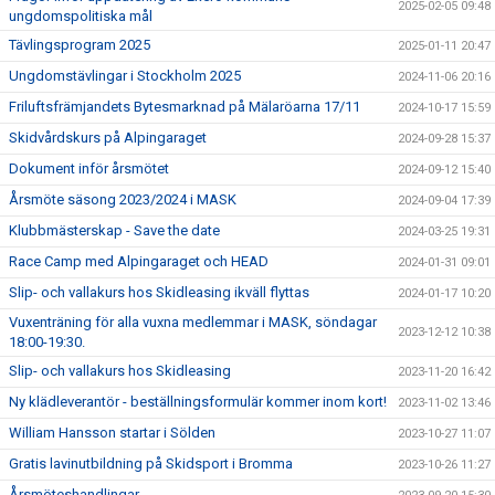
2025-02-05 09:48
ungdomspolitiska mål
Tävlingsprogram 2025
2025-01-11 20:47
Ungdomstävlingar i Stockholm 2025
2024-11-06 20:16
Friluftsfrämjandets Bytesmarknad på Mälaröarna 17/11
2024-10-17 15:59
Skidvårdskurs på Alpingaraget
2024-09-28 15:37
Dokument inför årsmötet
2024-09-12 15:40
Årsmöte säsong 2023/2024 i MASK
2024-09-04 17:39
Klubbmästerskap - Save the date
2024-03-25 19:31
Race Camp med Alpingaraget och HEAD
2024-01-31 09:01
Slip- och vallakurs hos Skidleasing ikväll flyttas
2024-01-17 10:20
Vuxenträning för alla vuxna medlemmar i MASK, söndagar
2023-12-12 10:38
18:00-19:30.
Slip- och vallakurs hos Skidleasing
2023-11-20 16:42
Ny klädleverantör - beställningsformulär kommer inom kort!
2023-11-02 13:46
William Hansson startar i Sölden
2023-10-27 11:07
Gratis lavinutbildning på Skidsport i Bromma
2023-10-26 11:27
Årsmöteshandlingar