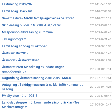
Fakturering 2019/2020
2019-11-04 15:30
Familjedag i backen!
2019-10-07 08:39
Save the date - MASK familjeläger vecka 5 i Stöten
2019-10-02 15:19
Skidleasing bjuder in till valla & slip clinic
2019-09-25 09:13
Ny sponsor - Skidleasing i Bromma
2019-09-24 09:48
Tävlingsprogram
2019-09-16 21:43
Familjedag söndag 13 oktober
2019-08-30 13:38
Årets Initiativ 2019
2019-08-26 13:48
Årsmötet - Årsberättelsen
2019-08-20 17:31
Årsmötet 25/8-Avtackning av ledare! (Ingen
2019-08-18 19:14
gruppövergång)
Dagordning Årsmöte säsong 2018-2019 i MASK
2019-07-31 10:54
Antagning till skidgymnasium är nu klar inför kommande
2019-05-19 14:28
säsong
PM Styrelsemöte 190513
2019-05-17 08:47
Landslagstruppen för kommande säsong är klar - Tre
2019-05-09 10:47
Maskare uttagna!