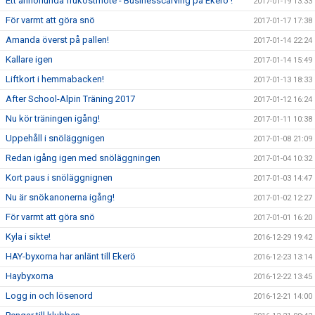
Ett annorlunda frukostmöte - Businesscarving på Ekerö !
2017-01-19 13:33
För varmt att göra snö
2017-01-17 17:38
Amanda överst på pallen!
2017-01-14 22:24
Kallare igen
2017-01-14 15:49
Liftkort i hemmabacken!
2017-01-13 18:33
After School-Alpin Träning 2017
2017-01-12 16:24
Nu kör träningen igång!
2017-01-11 10:38
Uppehåll i snöläggnigen
2017-01-08 21:09
Redan igång igen med snöläggningen
2017-01-04 10:32
Kort paus i snöläggnignen
2017-01-03 14:47
Nu är snökanonerna igång!
2017-01-02 12:27
För varmt att göra snö
2017-01-01 16:20
Kyla i sikte!
2016-12-29 19:42
HAY-byxorna har anlänt till Ekerö
2016-12-23 13:14
Haybyxorna
2016-12-22 13:45
Logg in och lösenord
2016-12-21 14:00