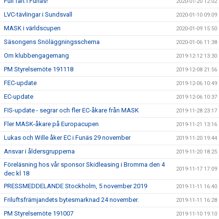
Full fart i Funäs!
2020-01-20 12:02
LVC-tävlingar i Sundsvall
2020-01-10 09:09
MASK i världscupen
2020-01-09 15:50
Säsongens Snöläggningsschema
2020-01-06 11:38
Om klubbengagemang
2019-12-12 13:30
PM Styrelsemöte 191118
2019-12-08 21:56
FEC-update
2019-12-06 10:49
EC-update
2019-12-06 10:37
FIS-update - segrar och fler EC-åkare från MASK
2019-11-28 23:17
Fler MASK-åkare på Europacupen
2019-11-21 13:16
Lukas och Wille åker EC i Funäs 29 november
2019-11-20 19:44
Ansvar i åldersgrupperna
2019-11-20 18:25
Föreläsning hos vår sponsor Skidleasing i Bromma den 4
2019-11-17 17:09
dec kl 18
PRESSMEDDELANDE Stockholm, 5 november 2019
2019-11-11 16:40
Friluftsfrämjandets bytesmarknad 24 november.
2019-11-11 16:28
PM Styrelsemöte 191007
2019-11-10 19:10