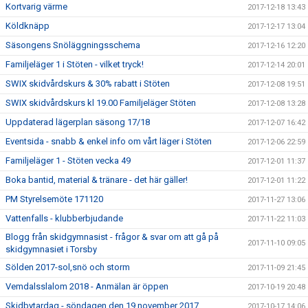
Kortvarig värme
2017-12-18 13:43
Köldknäpp
2017-12-17 13:04
Säsongens Snöläggningsschema
2017-12-16 12:20
Familjeläger 1 i Stöten - vilket tryck!
2017-12-14 20:01
SWIX skidvårdskurs & 30% rabatt i Stöten
2017-12-08 19:51
SWIX skidvårdskurs kl 19.00 Familjeläger Stöten
2017-12-08 13:28
Uppdaterad lägerplan säsong 17/18
2017-12-07 16:42
Eventsida - snabb & enkel info om vårt läger i Stöten
2017-12-06 22:59
Familjeläger 1 - Stöten vecka 49
2017-12-01 11:37
Boka bantid, material & tränare - det här gäller!
2017-12-01 11:22
PM Styrelsemöte 171120
2017-11-27 13:06
Vattenfalls - klubberbjudande
2017-11-22 11:03
Blogg från skidgymnasist - frågor & svar om att gå på
2017-11-10 09:05
skidgymnasiet i Torsby
Sölden 2017-sol,snö och storm
2017-11-09 21:45
Vemdalsslalom 2018 - Anmälan är öppen
2017-10-19 20:48
Skidbytardag - söndagen den 19 november 2017
2017-10-17 14:06