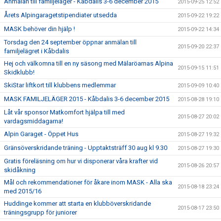
Anmälan till familjeläger - Kåbdalis 3-6 december 2015
2015-09-25 12:52
Årets Alpingaragetstipendiater utsedda
2015-09-22 19:22
MASK behöver din hjälp !
2015-09-22 14:34
Torsdag den 24 september öppnar anmälan till
2015-09-20 22:37
familjelägret i Kåbdalis
Hej och välkomna till en ny säsong med Mälaröarnas Alpina
2015-09-15 11:51
Skidklubb!
SkiStar liftkort till klubbens medlemmar
2015-09-09 10:40
MASK FAMILJELÄGER 2015 - Kåbdalis 3-6 december 2015
2015-08-28 19:10
Låt vår sponsor Matkomfort hjälpa till med
2015-08-27 20:02
vardagsmiddagarna!
Alpin Garaget - Öppet Hus
2015-08-27 19:32
Gränsöverskridande träning - Upptaktsträff 30 aug kl 9.30
2015-08-27 19:30
Gratis föreläsning om hur vi disponerar våra krafter vid
2015-08-26 20:57
skidåkning
Mål och rekommendationer för åkare inom MASK - Alla ska
2015-08-18 23:24
med 2015/16
Huddinge kommer att starta en klubböverskridande
2015-08-17 23:50
träningsgrupp för juniorer