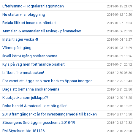
Efterlysning - Högtalaranläggningen
2019-01-15 21:09
Nu startar vi snöläggning
2019-01-12 10:20
Betala liftkort innan det hämtas!
2019-01-07 18:24
Anmälan & avanmälan till tävling - påminnelse!
2019-01-06 20:13
Inställt läger vecka 4!
2019-01-04 16:27
Värme på ingång
2019-01-03 13:29
Ikväll kör vi igång snökanonerna
2019-01-02 15:16
Kyla på väg men fortfarande osäkert
2019-01-01 20:12
Liftkort i hemmabacken!
2018-12-30 08:36
För varmt att lägga snö men backen öppnar imorgon
2018-12-25 13:43
Dags att bemanna snökanonerna
2018-12-21 22:50
Klubbjacka som julklapp?!
2018-12-20 13:25
Boka bantid & material - det här gäller!
2018-12-18 15:32
2018 framgångsrikt år för investeringsmedel till backen
2018-12-17 15:30
Säsongens Snöläggningsschema 2018-19
2018-12-12 17:32
PM Styrelsemöte 181126
2018-12-10 20:28