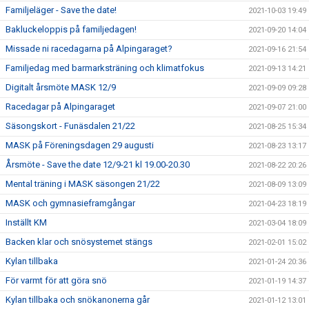
Familjeläger - Save the date!
2021-10-03 19:49
Bakluckeloppis på familjedagen!
2021-09-20 14:04
Missade ni racedagarna på Alpingaraget?
2021-09-16 21:54
Familjedag med barmarksträning och klimatfokus
2021-09-13 14:21
Digitalt årsmöte MASK 12/9
2021-09-09 09:28
Racedagar på Alpingaraget
2021-09-07 21:00
Säsongskort - Funäsdalen 21/22
2021-08-25 15:34
MASK på Föreningsdagen 29 augusti
2021-08-23 13:17
Årsmöte - Save the date 12/9-21 kl 19.00-20.30
2021-08-22 20:26
Mental träning i MASK säsongen 21/22
2021-08-09 13:09
MASK och gymnasieframgångar
2021-04-23 18:19
Inställt KM
2021-03-04 18:09
Backen klar och snösystemet stängs
2021-02-01 15:02
Kylan tillbaka
2021-01-24 20:36
För varmt för att göra snö
2021-01-19 14:37
Kylan tillbaka och snökanonerna går
2021-01-12 13:01