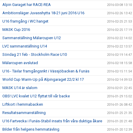
Alpin Garaget har RACE-REA
2016-03-08 13:10
Ambitionsläger Juvasshytta 18-21 juni 2016 U16
2016-02-26 13:42
U16 framgång i WC hanget
2016-02-25 21:53
MASK Cup 2016
2016-02-25 17:19
Sammanställning Mälarcupen U12
2016-02-22 14:02
LVC sammanställning U14
2016-02-22 13:57
Söndag 21 feb - Stockholm Race U10
2016-02-19 14:47
Mälarcupen avslutad
2016-02-18 15:58
U16 - Tävlar framgångsrikt i Vässjöbacken & Funäs
2016-02-15 11:54
World Cup Warm-Up på Alpingaraget 22/2 kl 17
2016-02-14 09:53
MASK U14 är slalom
2016-02-01 22:45
OBS! LVC kvalet U12 flyttat till vår backe
2016-01-29 15:02
Liftkort i hemmabacken
2016-01-26 08:42
Resultatsammanställning
2016-01-25 21:35
U16 Fartvecka i Funäs-Stabil insats från våra duktiga åkare
2016-01-20 21:48
Bilder från helgens hemmatävling
2016-01-20 12:39