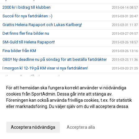
2000 kr i bidrag till klubben
2015-04-14 08:57
Succé för nya fartdräkten :-)
2015-03-31 20:47
Grattis Helena Rapaport och Lukas Karlberg!
2015-03-31 11:37
Det finns fler fina bilder nu
2015-03-27 09:57
SM-Guld till Helena Rapaport!
2015-03-26 18:57
Fina bilder från KM
2015-03-26 13:16
OBS!! Ny deadline nu på söndag för att beställa fartdräkter
2015-03-25 11:36
I morgon kl 12-19 på KM visar vi nya fartdräkten!
2015-03-20 21:25
Lukas Karlberg får Idrottstipendium
2015-03-20 09:27
Mer information om nya fartdräkten
2015-03-19 15:02
För att hemsidan ska fungera korrekt använder vi nödvändiga
cookies från SportAdmin. Dessa går inte att stänga av.
Nu beställer du NYA fartdräkten till nästa säsong
2015-03-18 16:48
Föreningen kan också använda frivilliga cookies, t.ex. för statistik
Ni har väl anmält er till KM, sista dagen idag onsdag
2015-03-18 08:50
eller marknadsföring. Du väljer själv om du vill acceptera dessa.
KM nu på lördag!! Skynda skynda och anmäler er nu
2015-03-16 21:41
Anpassa dina val
KM flyttat till lördag 21 mars så kom och gör det till årets
2015-03-15 12:21
trevligaste händelse
Acceptera nödvändiga
Acceptera alla
20 % rabatt på Skistar shoppen
2015-03-13 11:02