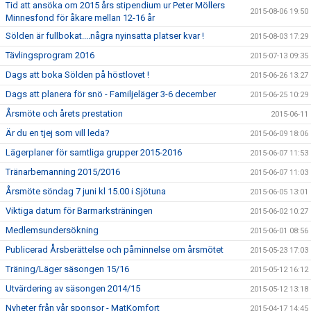
Tid att ansöka om 2015 års stipendium ur Peter Möllers
2015-08-06 19:50
Minnesfond för åkare mellan 12-16 år
Sölden är fullbokat....några nyinsatta platser kvar !
2015-08-03 17:29
Tävlingsprogram 2016
2015-07-13 09:35
Dags att boka Sölden på höstlovet !
2015-06-26 13:27
Dags att planera för snö - Familjeläger 3-6 december
2015-06-25 10:29
Årsmöte och årets prestation
2015-06-11
Är du en tjej som vill leda?
2015-06-09 18:06
Lägerplaner för samtliga grupper 2015-2016
2015-06-07 11:53
Tränarbemanning 2015/2016
2015-06-07 11:03
Årsmöte söndag 7 juni kl 15.00 i Sjötuna
2015-06-05 13:01
Viktiga datum för Barmarksträningen
2015-06-02 10:27
Medlemsundersökning
2015-06-01 08:56
Publicerad Årsberättelse och påminnelse om årsmötet
2015-05-23 17:03
Träning/Läger säsongen 15/16
2015-05-12 16:12
Utvärdering av säsongen 2014/15
2015-05-12 13:18
Nyheter från vår sponsor - MatKomfort
2015-04-17 14:45