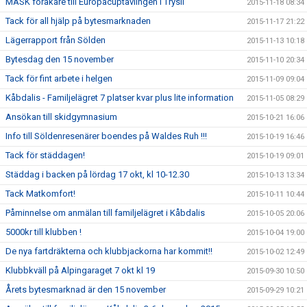
MASK föråkare till Europacuptävlingen i Trysil
2015-11-18 08:34
Tack för all hjälp på bytesmarknaden
2015-11-17 21:22
Lägerrapport från Sölden
2015-11-13 10:18
Bytesdag den 15 november
2015-11-10 20:34
Tack för fint arbete i helgen
2015-11-09 09:04
Kåbdalis - Familjelägret 7 platser kvar plus lite information
2015-11-05 08:29
Ansökan till skidgymnasium
2015-10-21 16:06
Info till Söldenresenärer boendes på Waldes Ruh !!!
2015-10-19 16:46
Tack för städdagen!
2015-10-19 09:01
Städdag i backen på lördag 17 okt, kl 10-12.30
2015-10-13 13:34
Tack Matkomfort!
2015-10-11 10:44
Påminnelse om anmälan till familjelägret i Kåbdalis
2015-10-05 20:06
5000kr till klubben !
2015-10-04 19:00
De nya fartdräkterna och klubbjackorna har kommit!!
2015-10-02 12:49
Klubbkväll på Alpingaraget 7 okt kl 19
2015-09-30 10:50
Årets bytesmarknad är den 15 november
2015-09-29 10:21