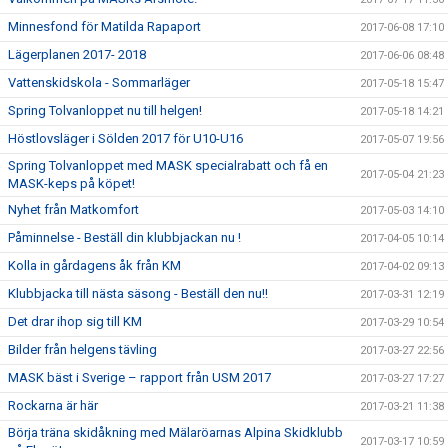
Minnesfond för Matilda Rapaport
2017-06-08 17:10
Lägerplanen 2017- 2018
2017-06-06 08:48
Vattenskidskola - Sommarläger
2017-05-18 15:47
Spring Tolvanloppet nu till helgen!
2017-05-18 14:21
Höstlovsläger i Sölden 2017 för U10-U16
2017-05-07 19:56
Spring Tolvanloppet med MASK specialrabatt och få en
2017-05-04 21:23
MASK-keps på köpet!
Nyhet från Matkomfort
2017-05-03 14:10
Påminnelse - Beställ din klubbjackan nu !
2017-04-05 10:14
Kolla in gårdagens åk från KM
2017-04-02 09:13
Klubbjacka till nästa säsong - Beställ den nu!!
2017-03-31 12:19
Det drar ihop sig till KM
2017-03-29 10:54
Bilder från helgens tävling
2017-03-27 22:56
MASK bäst i Sverige – rapport från USM 2017
2017-03-27 17:27
Rockarna är här
2017-03-21 11:38
Börja träna skidåkning med Mälaröarnas Alpina Skidklubb
2017-03-17 10:59