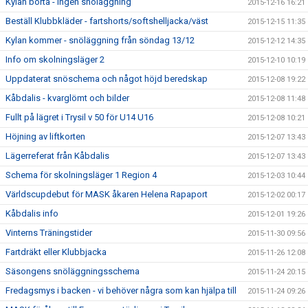
Kylan borta - ingen snöläggning
2015-12-16 16:21
Beställ Klubbkläder - fartshorts/softshelljacka/väst
2015-12-15 11:35
Kylan kommer - snöläggning från söndag 13/12
2015-12-12 14:35
Info om skolningsläger 2
2015-12-10 10:19
Uppdaterat snöschema och något höjd beredskap
2015-12-08 19:22
Kåbdalis - kvarglömt och bilder
2015-12-08 11:48
Fullt på lägret i Trysil v 50 för U14 U16
2015-12-08 10:21
Höjning av liftkorten
2015-12-07 13:43
Lägerreferat från Kåbdalis
2015-12-07 13:43
Schema för skolningsläger 1 Region 4
2015-12-03 10:44
Världscupdebut för MASK åkaren Helena Rapaport
2015-12-02 00:17
Kåbdalis info
2015-12-01 19:26
Vinterns Träningstider
2015-11-30 09:56
Fartdräkt eller Klubbjacka
2015-11-26 12:08
Säsongens snöläggningsschema
2015-11-24 20:15
Fredagsmys i backen - vi behöver några som kan hjälpa till
2015-11-24 09:26