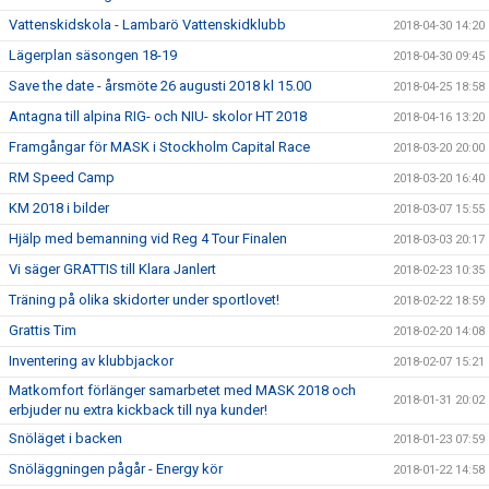
Vattenskidskola - Lambarö Vattenskidklubb
2018-04-30 14:20
Lägerplan säsongen 18-19
2018-04-30 09:45
Save the date - årsmöte 26 augusti 2018 kl 15.00
2018-04-25 18:58
Antagna till alpina RIG- och NIU- skolor HT 2018
2018-04-16 13:20
Framgångar för MASK i Stockholm Capital Race
2018-03-20 20:00
RM Speed Camp
2018-03-20 16:40
KM 2018 i bilder
2018-03-07 15:55
Hjälp med bemanning vid Reg 4 Tour Finalen
2018-03-03 20:17
Vi säger GRATTIS till Klara Janlert
2018-02-23 10:35
Träning på olika skidorter under sportlovet!
2018-02-22 18:59
Grattis Tim
2018-02-20 14:08
Inventering av klubbjackor
2018-02-07 15:21
Matkomfort förlänger samarbetet med MASK 2018 och
2018-01-31 20:02
erbjuder nu extra kickback till nya kunder!
Snöläget i backen
2018-01-23 07:59
Snöläggningen pågår - Energy kör
2018-01-22 14:58