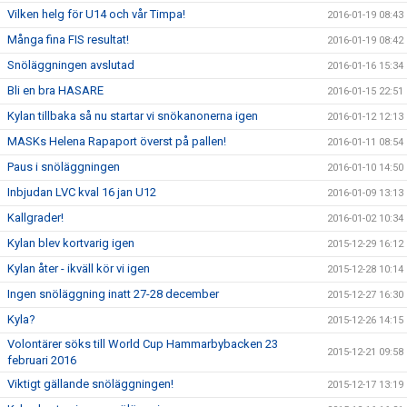
Vilken helg för U14 och vår Timpa!
2016-01-19 08:43
Många fina FIS resultat!
2016-01-19 08:42
Snöläggningen avslutad
2016-01-16 15:34
Bli en bra HASARE
2016-01-15 22:51
Kylan tillbaka så nu startar vi snökanonerna igen
2016-01-12 12:13
MASKs Helena Rapaport överst på pallen!
2016-01-11 08:54
Paus i snöläggningen
2016-01-10 14:50
Inbjudan LVC kval 16 jan U12
2016-01-09 13:13
Kallgrader!
2016-01-02 10:34
Kylan blev kortvarig igen
2015-12-29 16:12
Kylan åter - ikväll kör vi igen
2015-12-28 10:14
Ingen snöläggning inatt 27-28 december
2015-12-27 16:30
Kyla?
2015-12-26 14:15
Volontärer söks till World Cup Hammarbybacken 23
2015-12-21 09:58
februari 2016
Viktigt gällande snöläggningen!
2015-12-17 13:19