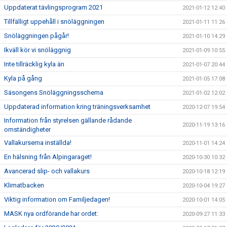
Uppdaterat tävlingsprogram 2021
2021-01-12 12:40
Tillfälligt uppehåll i snöläggningen
2021-01-11 11:26
Snöläggningen pågår!
2021-01-10 14:29
Ikväll kör vi snöläggnig
2021-01-09 10:55
Inte tillräcklig kyla än
2021-01-07 20:44
Kyla på gång
2021-01-05 17:08
Säsongens Snöläggningsschema
2021-01-02 12:02
Uppdaterad information kring träningsverksamhet
2020-12-07 19:54
Information från styrelsen gällande rådande
2020-11-19 13:16
omständigheter
Vallakurserna inställda!
2020-11-01 14:24
En hälsning från Alpingaraget!
2020-10-30 10:32
Avancerad slip- och vallakurs
2020-10-18 12:19
Klimatbacken
2020-10-04 19:27
Viktig information om Familjedagen!
2020-10-01 14:05
MASK nya ordförande har ordet:
2020-09-27 11:33