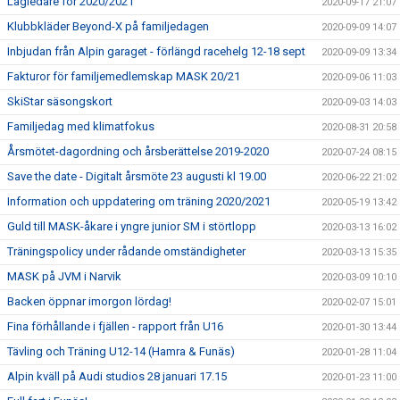
Lagledare för 2020/2021
2020-09-17 21:07
Klubbkläder Beyond-X på familjedagen
2020-09-09 14:07
Inbjudan från Alpin garaget - förlängd racehelg 12-18 sept
2020-09-09 13:34
Fakturor för familjemedlemskap MASK 20/21
2020-09-06 11:03
SkiStar säsongskort
2020-09-03 14:03
Familjedag med klimatfokus
2020-08-31 20:58
Årsmötet-dagordning och årsberättelse 2019-2020
2020-07-24 08:15
Save the date - Digitalt årsmöte 23 augusti kl 19.00
2020-06-22 21:02
Information och uppdatering om träning 2020/2021
2020-05-19 13:42
Guld till MASK-åkare i yngre junior SM i störtlopp
2020-03-13 16:02
Träningspolicy under rådande omständigheter
2020-03-13 15:35
MASK på JVM i Narvik
2020-03-09 10:10
Backen öppnar imorgon lördag!
2020-02-07 15:01
Fina förhållande i fjällen - rapport från U16
2020-01-30 13:44
Tävling och Träning U12-14 (Hamra & Funäs)
2020-01-28 11:04
Alpin kväll på Audi studios 28 januari 17.15
2020-01-23 11:00