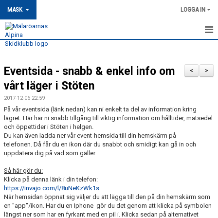
MASK
LOGGA IN
HEM
Eventsida - snabb & enkel info om
MASK-NYHETER
<
>
vårt läger i Stöten
OM MASK
2017-12-06 22:59
På vår eventsida (länk nedan) kan ni enkelt ta del av information kring
MEDLEMSSKAP
lägret. Här har ni snabb tillgång till viktig information om hålltider, matsedel
och öppettider i Stöten i helgen.
KONTAKT
Du kan även ladda ner vår event-hemsida till din hemskärm på
telefonen. Då får du en ikon där du snabbt och smidigt kan gå in och
uppdatera dig på vad som gäller.
TRÄNING
Så här gör du:
TÄVLING
Klicka på denna länk i din telefon:
https://invajo.com/l/8uNeKzWk1s
När hemsidan öppnat sig väljer du att lägga till den på din hemskärm som
MASK KALENDER
en "app"/ikon. Har du en Iphone gör du det genom att klicka på symbolen
längst ner som har en fyrkant med en pil i. Klicka sedan på alternativet