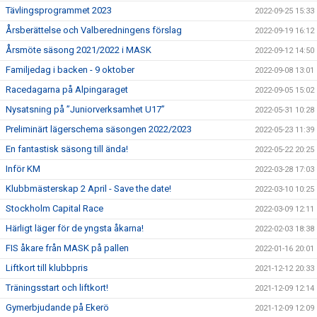
Tävlingsprogrammet 2023
2022-09-25 15:33
Årsberättelse och Valberedningens förslag
2022-09-19 16:12
Årsmöte säsong 2021/2022 i MASK
2022-09-12 14:50
Familjedag i backen - 9 oktober
2022-09-08 13:01
Racedagarna på Alpingaraget
2022-09-05 15:02
Nysatsning på ”Juniorverksamhet U17”
2022-05-31 10:28
Preliminärt lägerschema säsongen 2022/2023
2022-05-23 11:39
En fantastisk säsong till ända!
2022-05-22 20:25
Inför KM
2022-03-28 17:03
Klubbmästerskap 2 April - Save the date!
2022-03-10 10:25
Stockholm Capital Race
2022-03-09 12:11
Härligt läger för de yngsta åkarna!
2022-02-03 18:38
FIS åkare från MASK på pallen
2022-01-16 20:01
Liftkort till klubbpris
2021-12-12 20:33
Träningsstart och liftkort!
2021-12-09 12:14
Gymerbjudande på Ekerö
2021-12-09 12:09