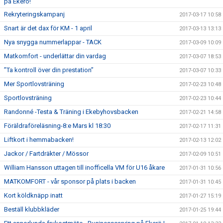
på Ekerö!
Rekryteringskampanj
2017-03-17 10:58
Snart är det dax för KM - 1 april
2017-03-13 13:13
Nya snygga nummerlappar - TACK
2017-03-09 10:09
Matkomfort - underlättar din vardag
2017-03-07 18:53
”Ta kontroll över din prestation”
2017-03-07 10:33
Mer Sportlovsträning
2017-02-23 10:48
Sportlovsträning
2017-02-23 10:44
Randonné -Testa & Träning i Ekebyhovsbacken
2017-02-21 14:58
Föräldraföreläsning-8:e Mars kl 18:30
2017-02-17 11:31
Liftkort i hemmabacken!
2017-02-13 12:02
Jackor / Fartdräkter / Mössor
2017-02-09 10:51
William Hansson uttagen till inofficella VM för U16 åkare
2017-01-31 10:56
MATKOMFORT - vår sponsor på plats i backen
2017-01-31 10:45
Kort köldknäpp inatt
2017-01-27 15:19
Beställ klubbkläder
2017-01-25 19:44