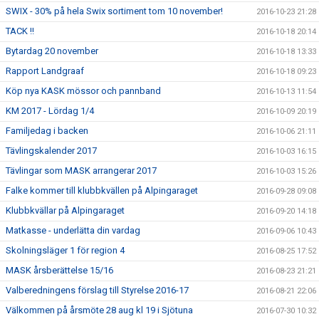
SWIX - 30% på hela Swix sortiment tom 10 november!
2016-10-23 21:28
TACK !!
2016-10-18 20:14
Bytardag 20 november
2016-10-18 13:33
Rapport Landgraaf
2016-10-18 09:23
Köp nya KASK mössor och pannband
2016-10-13 11:54
KM 2017 - Lördag 1/4
2016-10-09 20:19
Familjedag i backen
2016-10-06 21:11
Tävlingskalender 2017
2016-10-03 16:15
Tävlingar som MASK arrangerar 2017
2016-10-03 15:26
Falke kommer till klubbkvällen på Alpingaraget
2016-09-28 09:08
Klubbkvällar på Alpingaraget
2016-09-20 14:18
Matkasse - underlätta din vardag
2016-09-06 10:43
Skolningsläger 1 för region 4
2016-08-25 17:52
MASK årsberättelse 15/16
2016-08-23 21:21
Valberedningens förslag till Styrelse 2016-17
2016-08-21 22:06
Välkommen på årsmöte 28 aug kl 19 i Sjötuna
2016-07-30 10:32