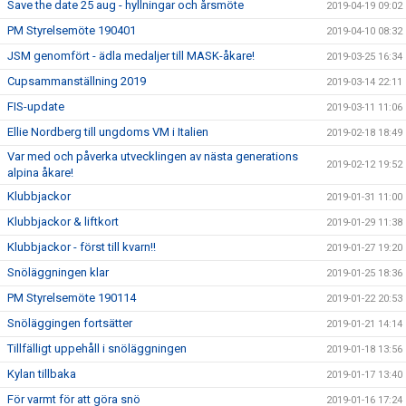
Save the date 25 aug - hyllningar och årsmöte
2019-04-19 09:02
PM Styrelsemöte 190401
2019-04-10 08:32
JSM genomfört - ädla medaljer till MASK-åkare!
2019-03-25 16:34
Cupsammanställning 2019
2019-03-14 22:11
FIS-update
2019-03-11 11:06
Ellie Nordberg till ungdoms VM i Italien
2019-02-18 18:49
Var med och påverka utvecklingen av nästa generations
2019-02-12 19:52
alpina åkare!
Klubbjackor
2019-01-31 11:00
Klubbjackor & liftkort
2019-01-29 11:38
Klubbjackor - först till kvarn!!
2019-01-27 19:20
Snöläggningen klar
2019-01-25 18:36
PM Styrelsemöte 190114
2019-01-22 20:53
Snöläggingen fortsätter
2019-01-21 14:14
Tillfälligt uppehåll i snöläggningen
2019-01-18 13:56
Kylan tillbaka
2019-01-17 13:40
För varmt för att göra snö
2019-01-16 17:24