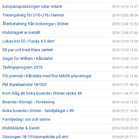
Europacupsäsongen rullar vidare!
2018-12-10 15:57
Träningshelg för U10-U16 i Hamra!
2018-12-05 08:54
Återbetalning från bokningar i Stöten
2018-12-04 15:32
Klubblägret är inställt
2018-12-04 07:46
Lukas kör EC i Funäs 4-5 dec!
2018-12-03 15:09
Ett par ord med Klara Janlert
2018-12-03 14:02
Seger för William i Kåbdalis!
2018-12-03 13:39
Tävlingsprogram 2019
2018-11-28 10:05
FIS-premiär i Kåbdalis med fina MASK-placeringar
2018-11-22 14:46
PM Styrelsemöte 181023
2018-11-21 08:10
Kom ihåg att boka boende i Stöten vecka 49
2018-11-06 21:19
Boende i Klövsjö - försäsong
2018-10-24 13:52
Boka boende i Stöten - familjeläger v 49.
2018-10-17 16:42
Familjedag i sol och värme
2018-10-13 19:45
Klubbkläder & Swish
2018-10-09 09:28
Säsongen 18-19 träningstider på snö
2018-09-24 17:11