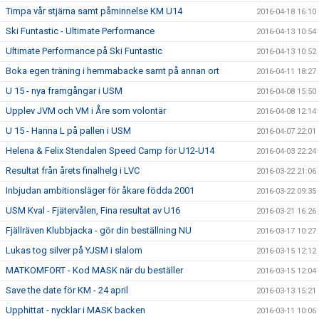
Timpa vår stjärna samt påminnelse KM U14
2016-04-18 16:10
Ski Funtastic - Ultimate Performance
2016-04-13 10:54
Ultimate Performance på Ski Funtastic
2016-04-13 10:52
Boka egen träning i hemmabacke samt på annan ort
2016-04-11 18:27
U 15 - nya framgångar i USM
2016-04-08 15:50
Upplev JVM och VM i Åre som volontär
2016-04-08 12:14
U 15 - Hanna L på pallen i USM
2016-04-07 22:01
Helena & Felix Stendalen Speed Camp för U12-U14
2016-04-03 22:24
Resultat från årets finalhelg i LVC
2016-03-22 21:06
Inbjudan ambitionsläger för åkare födda 2001
2016-03-22 09:35
USM Kval - Fjätervålen, Fina resultat av U16
2016-03-21 16:26
Fjällräven Klubbjacka - gör din beställning NU
2016-03-17 10:27
Lukas tog silver på YJSM i slalom
2016-03-15 12:12
MATKOMFORT - Kod MASK när du beställer
2016-03-15 12:04
Save the date för KM - 24 april
2016-03-13 15:21
Upphittat - nycklar i MASK backen
2016-03-11 10:06