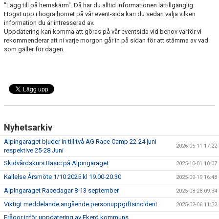
BILDGALLERI
"Lägg till på hemskärm". Då har du alltid informationen lättillgänglig.
Högst upp i högra hörnet på vår event-sida kan du sedan välja vilken
information du är intresserad av.
SPONSORER & PARTNERS
Uppdatering kan komma att göras på vår eventsida vid behov varför vi
rekommenderar att ni varje morgon går in på sidan för att stämma av vad
KLUBBKLÄDER
som gäller för dagen.
MATILDA RAPAPORT MINNESFOND
Nyhetsarkiv
Alpingaraget bjuder in till två AG Race Camp 22-24 juni
2026-05-11 17:22
respektive 25-28 Juni
Skidvårdskurs Basic på Alpingaraget
2025-10-01 10:07
Kallelse Årsmöte 1/10 2025 kl 19.00-20.30
2025-09-19 16:48
Alpingaraget Racedagar 8-13 september
2025-08-28 09:34
Viktigt meddelande angående personuppgiftsincident
2025-02-06 11:32
Frågor inför uppdatering av Ekerö kommuns