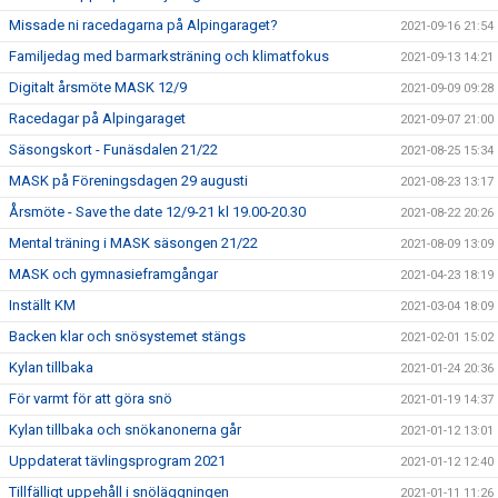
Missade ni racedagarna på Alpingaraget?
2021-09-16 21:54
Familjedag med barmarksträning och klimatfokus
2021-09-13 14:21
Digitalt årsmöte MASK 12/9
2021-09-09 09:28
Racedagar på Alpingaraget
2021-09-07 21:00
Säsongskort - Funäsdalen 21/22
2021-08-25 15:34
MASK på Föreningsdagen 29 augusti
2021-08-23 13:17
Årsmöte - Save the date 12/9-21 kl 19.00-20.30
2021-08-22 20:26
Mental träning i MASK säsongen 21/22
2021-08-09 13:09
MASK och gymnasieframgångar
2021-04-23 18:19
Inställt KM
2021-03-04 18:09
Backen klar och snösystemet stängs
2021-02-01 15:02
Kylan tillbaka
2021-01-24 20:36
För varmt för att göra snö
2021-01-19 14:37
Kylan tillbaka och snökanonerna går
2021-01-12 13:01
Uppdaterat tävlingsprogram 2021
2021-01-12 12:40
Tillfälligt uppehåll i snöläggningen
2021-01-11 11:26