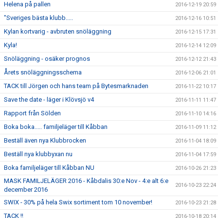
Helena på pallen
2016-12-19 20:59
"Sveriges bästa klubb.....
2016-12-16 10:51
Kylan kortvarig - avbruten snöläggning
2016-12-15 17:31
Kyla!
2016-12-14 12:09
Snöläggning - osäker prognos
2016-12-12 21:43
Årets snöläggningsschema
2016-12-06 21:01
TACK till Jörgen och hans team på Bytesmarknaden
2016-11-22 10:17
Save the date - läger i Klövsjö v4
2016-11-11 11:47
Rapport från Sölden
2016-11-10 14:16
Boka boka..... familjeläger till Kåbban
2016-11-09 11:12
Beställ även nya Klubbrocken
2016-11-04 18:09
Beställ nya klubbyxan nu
2016-11-04 17:59
Boka familjeläger till Kåbban NU
2016-10-26 21:23
MASK FAMILJELÄGER 2016 - Kåbdalis 30:e Nov - 4:e alt 6:e
2016-10-23 22:24
december 2016
SWIX - 30% på hela Swix sortiment tom 10 november!
2016-10-23 21:28
TACK !!
2016-10-18 20:14