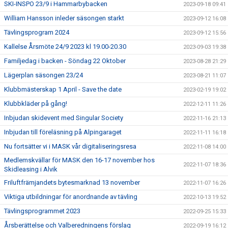
SKI-INSPO 23/9 i Hammarbybacken
2023-09-18 09:41
William Hansson inleder säsongen starkt
2023-09-12 16:08
Tävlingsprogram 2024
2023-09-12 15:56
Kallelse Årsmöte 24/9 2023 kl 19.00-20.30
2023-09-03 19:38
Familjedag i backen - Söndag 22 Oktober
2023-08-28 21:29
Lägerplan säsongen 23/24
2023-08-21 11:07
Klubbmästerskap 1 April - Save the date
2023-02-19 19:02
Klubbkläder på gång!
2022-12-11 11:26
Inbjudan skidevent med Singular Society
2022-11-16 21:13
Inbjudan till föreläsning på Alpingaraget
2022-11-11 16:18
Nu fortsätter vi i MASK vår digitaliseringsresa
2022-11-08 14:00
Medlemskvällar för MASK den 16-17 november hos
2022-11-07 18:36
Skidleasing i Alvik
Friluftfrämjandets bytesmarknad 13 november
2022-11-07 16:26
Viktiga utbildningar för anordnande av tävling
2022-10-13 19:52
Tävlingsprogrammet 2023
2022-09-25 15:33
Årsberättelse och Valberedningens förslag
2022-09-19 16:12