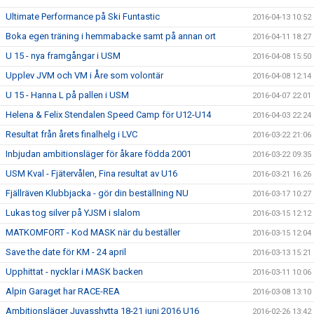
Ultimate Performance på Ski Funtastic
2016-04-13 10:52
Boka egen träning i hemmabacke samt på annan ort
2016-04-11 18:27
U 15 - nya framgångar i USM
2016-04-08 15:50
Upplev JVM och VM i Åre som volontär
2016-04-08 12:14
U 15 - Hanna L på pallen i USM
2016-04-07 22:01
Helena & Felix Stendalen Speed Camp för U12-U14
2016-04-03 22:24
Resultat från årets finalhelg i LVC
2016-03-22 21:06
Inbjudan ambitionsläger för åkare födda 2001
2016-03-22 09:35
USM Kval - Fjätervålen, Fina resultat av U16
2016-03-21 16:26
Fjällräven Klubbjacka - gör din beställning NU
2016-03-17 10:27
Lukas tog silver på YJSM i slalom
2016-03-15 12:12
MATKOMFORT - Kod MASK när du beställer
2016-03-15 12:04
Save the date för KM - 24 april
2016-03-13 15:21
Upphittat - nycklar i MASK backen
2016-03-11 10:06
Alpin Garaget har RACE-REA
2016-03-08 13:10
Ambitionsläger Juvasshytta 18-21 juni 2016 U16
2016-02-26 13:42