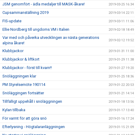
JSM genomfört - ädla medaljer till MASK-åkare!
2019-03-25 16:34
Cupsammanställning 2019
2019-03-14 22:11
FIS-update
2019-03-11 11:06
Ellie Nordberg till ungdoms VM i Italien
2019-02-18 18:49
Var med och påverka utvecklingen av nästa generations
2019-02-12 19:52
alpina åkare!
Klubbjackor
2019-01-31 11:00
Klubbjackor & liftkort
2019-01-29 11:38
Klubbjackor - först till kvarn!!
2019-01-27 19:20
Snöläggningen klar
2019-01-25 18:36
PM Styrelsemöte 190114
2019-01-22 20:53
Snöläggingen fortsätter
2019-01-21 14:14
Tillfälligt uppehåll i snöläggningen
2019-01-18 13:56
Kylan tillbaka
2019-01-17 13:40
För varmt för att göra snö
2019-01-16 17:24
Efterlysning - Högtalaranläggningen
2019-01-15 21:09