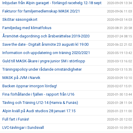
Inbjudan från Alpin garaget - förlängd racehelg 12-18 sept
2020-09-09 13:34
Fakturor för familjemedlemskap MASK 20/21
2020-09-06 11:03
SkiStar säsongskort
2020-09-03 14:03
Familjedag med klimatfokus
2020-08-31 20:58
Årsmötet-dagordning och årsberättelse 2019-2020
2020-07-24 08:15
Save the date - Digitalt årsmöte 23 augusti kl 19.00
2020-06-22 21:02
Information och uppdatering om träning 2020/2021
2020-05-19 13:42
Guld till MASK-åkare i yngre junior SM i störtlopp
2020-03-13 16:02
Träningspolicy under rådande omständigheter
2020-03-13 15:35
MASK på JVM i Narvik
2020-03-09 10:10
Backen öppnar imorgon lördag!
2020-02-07 15:01
Fina förhållande i fjällen - rapport från U16
2020-01-30 13:44
Tävling och Träning U12-14 (Hamra & Funäs)
2020-01-28 11:04
Alpin kväll på Audi studios 28 januari 17.15
2020-01-23 11:00
Full fart i Funäs!
2020-01-20 12:02
LVC-tävlingar i Sundsvall
2020-01-10 09:09