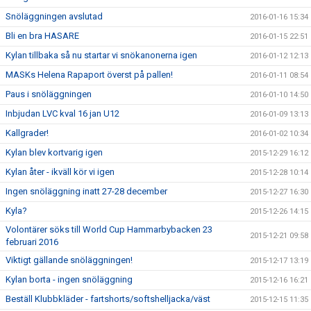
Snöläggningen avslutad
2016-01-16 15:34
Bli en bra HASARE
2016-01-15 22:51
Kylan tillbaka så nu startar vi snökanonerna igen
2016-01-12 12:13
MASKs Helena Rapaport överst på pallen!
2016-01-11 08:54
Paus i snöläggningen
2016-01-10 14:50
Inbjudan LVC kval 16 jan U12
2016-01-09 13:13
Kallgrader!
2016-01-02 10:34
Kylan blev kortvarig igen
2015-12-29 16:12
Kylan åter - ikväll kör vi igen
2015-12-28 10:14
Ingen snöläggning inatt 27-28 december
2015-12-27 16:30
Kyla?
2015-12-26 14:15
Volontärer söks till World Cup Hammarbybacken 23
2015-12-21 09:58
februari 2016
Viktigt gällande snöläggningen!
2015-12-17 13:19
Kylan borta - ingen snöläggning
2015-12-16 16:21
Beställ Klubbkläder - fartshorts/softshelljacka/väst
2015-12-15 11:35