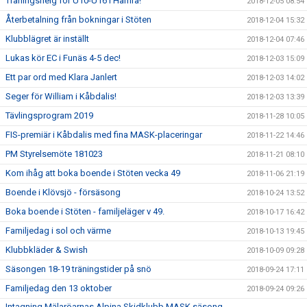
Träningshelg för U10-U16 i Hamra!
2018-12-05 08:54
Återbetalning från bokningar i Stöten
2018-12-04 15:32
Klubblägret är inställt
2018-12-04 07:46
Lukas kör EC i Funäs 4-5 dec!
2018-12-03 15:09
Ett par ord med Klara Janlert
2018-12-03 14:02
Seger för William i Kåbdalis!
2018-12-03 13:39
Tävlingsprogram 2019
2018-11-28 10:05
FIS-premiär i Kåbdalis med fina MASK-placeringar
2018-11-22 14:46
PM Styrelsemöte 181023
2018-11-21 08:10
Kom ihåg att boka boende i Stöten vecka 49
2018-11-06 21:19
Boende i Klövsjö - försäsong
2018-10-24 13:52
Boka boende i Stöten - familjeläger v 49.
2018-10-17 16:42
Familjedag i sol och värme
2018-10-13 19:45
Klubbkläder & Swish
2018-10-09 09:28
Säsongen 18-19 träningstider på snö
2018-09-24 17:11
Familjedag den 13 oktober
2018-09-24 09:26
Intagning Mälaröarnas Alpina Skidklubb MASK säsong