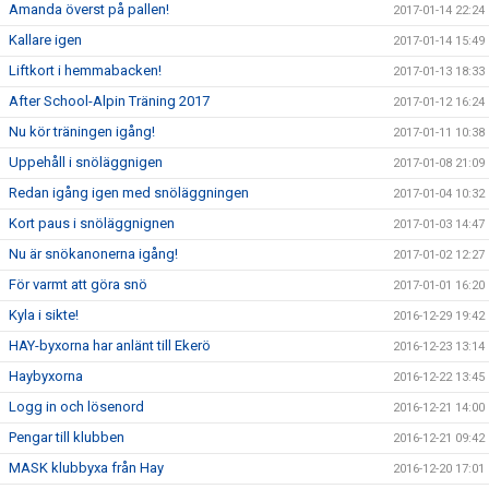
Amanda överst på pallen!
2017-01-14 22:24
Kallare igen
2017-01-14 15:49
Liftkort i hemmabacken!
2017-01-13 18:33
After School-Alpin Träning 2017
2017-01-12 16:24
Nu kör träningen igång!
2017-01-11 10:38
Uppehåll i snöläggnigen
2017-01-08 21:09
Redan igång igen med snöläggningen
2017-01-04 10:32
Kort paus i snöläggnignen
2017-01-03 14:47
Nu är snökanonerna igång!
2017-01-02 12:27
För varmt att göra snö
2017-01-01 16:20
Kyla i sikte!
2016-12-29 19:42
HAY-byxorna har anlänt till Ekerö
2016-12-23 13:14
Haybyxorna
2016-12-22 13:45
Logg in och lösenord
2016-12-21 14:00
Pengar till klubben
2016-12-21 09:42
MASK klubbyxa från Hay
2016-12-20 17:01