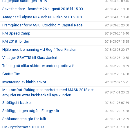
Lägerplan säsongen 18-19
2018-04-30 09:45
Save the date - årsmöte 26 augusti 2018 kl 15.00
2018-04-25 18:58
Antagna till alpina RIG- och NIU- skolor HT 2018
2018-04-16 13:20
Framgångar för MASK i Stockholm Capital Race
2018-03-20 20:00
RM Speed Camp
2018-03-20 16:40
KM 2018 i bilder
2018-03-07 15:55
Hjälp med bemanning vid Reg 4 Tour Finalen
2018-03-03 20:17
Vi säger GRATTIS till Klara Janlert
2018-02-23 10:35
Träning på olika skidorter under sportlovet!
2018-02-22 18:59
Grattis Tim
2018-02-20 14:08
Inventering av klubbjackor
2018-02-07 15:21
Matkomfort förlänger samarbetet med MASK 2018 och
2018-01-31 20:02
erbjuder nu extra kickback till nya kunder!
Snöläget i backen
2018-01-23 07:59
Snöläggningen pågår - Energy kör
2018-01-22 14:58
Snökanonerna går för fullt
2018-01-21 12:39
PM Styrelsemöte 180109
2018-01-18 19:00