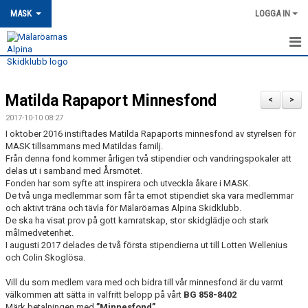
MASK
LOGGA IN
HEM
Matilda Rapaport Minnesfond
MASK-NYHETER
<
>
2017-10-10 08:27
OM MASK
I oktober 2016 instiftades Matilda Rapaports minnesfond av styrelsen för
MASK tillsammans med Matildas familj.
Från denna fond kommer årligen två stipendier och vandringspokaler att
MEDLEMSSKAP
delas ut i samband med Årsmötet.
Fonden har som syfte att inspirera och utveckla åkare i MASK.
KONTAKT
De två unga medlemmar som får ta emot stipendiet ska vara medlemmar
och aktivt träna och tävla för Mälaröarnas Alpina Skidklubb.
TRÄNING
De ska ha visat prov på gott kamratskap, stor skidglädje och stark
målmedvetenhet.
I augusti 2017 delades de två första stipendierna ut till Lotten Wellenius
TÄVLING
och Colin Skoglösa.
MASK KALENDER
Vill du som medlem vara med och bidra till vår minnesfond är du varmt
välkommen att sätta in valfritt belopp på vårt
BG 858-8402
Märk betalningen med
”Minnesfond”