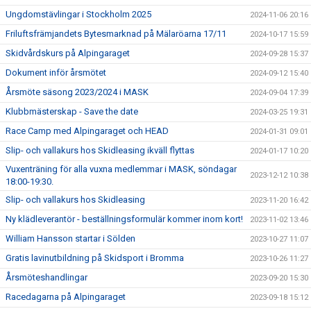
Ungdomstävlingar i Stockholm 2025
2024-11-06 20:16
Friluftsfrämjandets Bytesmarknad på Mälaröarna 17/11
2024-10-17 15:59
Skidvårdskurs på Alpingaraget
2024-09-28 15:37
Dokument inför årsmötet
2024-09-12 15:40
Årsmöte säsong 2023/2024 i MASK
2024-09-04 17:39
Klubbmästerskap - Save the date
2024-03-25 19:31
Race Camp med Alpingaraget och HEAD
2024-01-31 09:01
Slip- och vallakurs hos Skidleasing ikväll flyttas
2024-01-17 10:20
Vuxenträning för alla vuxna medlemmar i MASK, söndagar
2023-12-12 10:38
18:00-19:30.
Slip- och vallakurs hos Skidleasing
2023-11-20 16:42
Ny klädleverantör - beställningsformulär kommer inom kort!
2023-11-02 13:46
William Hansson startar i Sölden
2023-10-27 11:07
Gratis lavinutbildning på Skidsport i Bromma
2023-10-26 11:27
Årsmöteshandlingar
2023-09-20 15:30
Racedagarna på Alpingaraget
2023-09-18 15:12