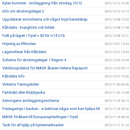
Kylan kommer - snöläggning från söndag 13/12
2015-12-12 14:35
Info om skolningsläger 2
2015-12-10 10:19
Uppdaterat snöschema och något höjd beredskap
2015-12-08 19:22
Kåbdalis - kvarglömt och bilder
2015-12-08 11:48
Fullt på lägret i Trysil v 50 för U14 U16
2015-12-08 10:21
Höjning av liftkorten
2015-12-07 13:43
Lägerreferat från Kåbdalis
2015-12-07 13:43
Schema för skolningsläger 1 Region 4
2015-12-03 10:44
Världscupdebut för MASK åkaren Helena Rapaport
2015-12-02 00:17
Kåbdalis info
2015-12-01 19:26
Vinterns Träningstider
2015-11-30 09:56
Fartdräkt eller Klubbjacka
2015-11-26 12:08
Säsongens snöläggningsschema
2015-11-24 20:15
Fredagsmys i backen - vi behöver några som kan hjälpa till
2015-11-24 09:26
MASK föråkare till Europacuptävlingen i Trysil
2015-11-18 08:34
Tack för all hjälp på bytesmarknaden
2015-11-17 21:22