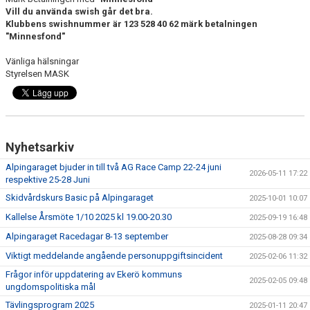
BILDGALLERI
Vill du använda swish går det bra.
Klubbens swishnummer är 123 528 40 62 märk betalningen
SPONSORER & PARTNERS
"Minnesfond"
Vänliga hälsningar
KLUBBKLÄDER
Styrelsen MASK
MATILDA RAPAPORT MINNESFOND
Nyhetsarkiv
Alpingaraget bjuder in till två AG Race Camp 22-24 juni
2026-05-11 17:22
respektive 25-28 Juni
Skidvårdskurs Basic på Alpingaraget
2025-10-01 10:07
Kallelse Årsmöte 1/10 2025 kl 19.00-20.30
2025-09-19 16:48
Alpingaraget Racedagar 8-13 september
2025-08-28 09:34
Viktigt meddelande angående personuppgiftsincident
2025-02-06 11:32
Frågor inför uppdatering av Ekerö kommuns
2025-02-05 09:48
ungdomspolitiska mål
Tävlingsprogram 2025
2025-01-11 20:47