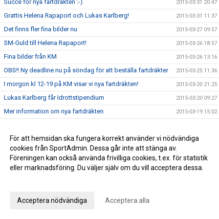
Succé för nya fartdräkten :-)
2015-03-31 20:47
Grattis Helena Rapaport och Lukas Karlberg!
2015-03-31 11:37
Det finns fler fina bilder nu
2015-03-27 09:57
SM-Guld till Helena Rapaport!
2015-03-26 18:57
Fina bilder från KM
2015-03-26 13:16
OBS!! Ny deadline nu på söndag för att beställa fartdräkter
2015-03-25 11:36
I morgon kl 12-19 på KM visar vi nya fartdräkten!
2015-03-20 21:25
Lukas Karlberg får Idrottstipendium
2015-03-20 09:27
Mer information om nya fartdräkten
2015-03-19 15:02
Nu beställer du NYA fartdräkten till nästa säsong
2015-03-18 16:48
För att hemsidan ska fungera korrekt använder vi nödvändiga
Ni har väl anmält er till KM, sista dagen idag onsdag
2015-03-18 08:50
cookies från SportAdmin. Dessa går inte att stänga av.
KM nu på lördag!! Skynda skynda och anmäler er nu
2015-03-16 21:41
Föreningen kan också använda frivilliga cookies, t.ex. för statistik
KM flyttat till lördag 21 mars så kom och gör det till årets
eller marknadsföring. Du väljer själv om du vill acceptera dessa.
2015-03-15 12:21
trevligaste händelse
Anpassa dina val
20 % rabatt på Skistar shoppen
2015-03-13 11:02
Acceptera nödvändiga
Acceptera alla
Matkomfort bjuder på Gulaschsoppa!
2015-03-12 08:52
NY FARTDRÄKT
2015-03-11 11:44