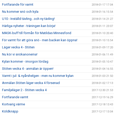
Fortfarande för varmt
2018-01-17 17:04
Nu kommer snö och kyla
2018-01-16 15:54
U10 - Inställd tävling...och ny tävling!
2018-01-14 21:27
Härliga nyheter - träningen kan börja!
2018-01-11 23:07
MASK-buff till förmån för Matildas Minnesfond
2018-01-10 20:40
För varmt för att göra snö - men backen kan öppna!
2018-01-10 15:54
Läger vecka 4 - Stöten
2018-01-09 17:20
Nu kör vi snökanonerna!
2018-01-06 11:49
Kylan kommer - imorgon lördag
2018-01-05 10:47
Stöten vecka 4 - anmälan är öppen!
2018-01-04 16:55
Varmt i jul- & nyårshelgen - men nu kommer kylan
2018-01-03 21:50
Anmälan Stöten läger vecka 4 försenad
2018-01-02 17:13
Familjeläger 2 - Stöten vecka 4
2017-12-30 21:53
Fortfarande varmt
2017-12-19 16:29
Kortvarig värme
2017-12-18 13:43
Köldknäpp
2017-12-17 13:04