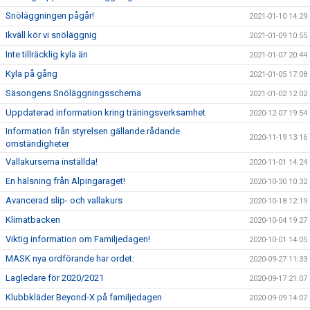
Snöläggningen pågår!
2021-01-10 14:29
Ikväll kör vi snöläggnig
2021-01-09 10:55
Inte tillräcklig kyla än
2021-01-07 20:44
Kyla på gång
2021-01-05 17:08
Säsongens Snöläggningsschema
2021-01-02 12:02
Uppdaterad information kring träningsverksamhet
2020-12-07 19:54
Information från styrelsen gällande rådande
2020-11-19 13:16
omständigheter
Vallakurserna inställda!
2020-11-01 14:24
En hälsning från Alpingaraget!
2020-10-30 10:32
Avancerad slip- och vallakurs
2020-10-18 12:19
Klimatbacken
2020-10-04 19:27
Viktig information om Familjedagen!
2020-10-01 14:05
MASK nya ordförande har ordet:
2020-09-27 11:33
Lagledare för 2020/2021
2020-09-17 21:07
Klubbkläder Beyond-X på familjedagen
2020-09-09 14:07