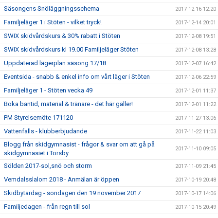
Säsongens Snöläggningsschema
2017-12-16 12:20
Familjeläger 1 i Stöten - vilket tryck!
2017-12-14 20:01
SWIX skidvårdskurs & 30% rabatt i Stöten
2017-12-08 19:51
SWIX skidvårdskurs kl 19.00 Familjeläger Stöten
2017-12-08 13:28
Uppdaterad lägerplan säsong 17/18
2017-12-07 16:42
Eventsida - snabb & enkel info om vårt läger i Stöten
2017-12-06 22:59
Familjeläger 1 - Stöten vecka 49
2017-12-01 11:37
Boka bantid, material & tränare - det här gäller!
2017-12-01 11:22
PM Styrelsemöte 171120
2017-11-27 13:06
Vattenfalls - klubberbjudande
2017-11-22 11:03
Blogg från skidgymnasist - frågor & svar om att gå på
2017-11-10 09:05
skidgymnasiet i Torsby
Sölden 2017-sol,snö och storm
2017-11-09 21:45
Vemdalsslalom 2018 - Anmälan är öppen
2017-10-19 20:48
Skidbytardag - söndagen den 19 november 2017
2017-10-17 14:06
Familjedagen - från regn till sol
2017-10-15 20:49