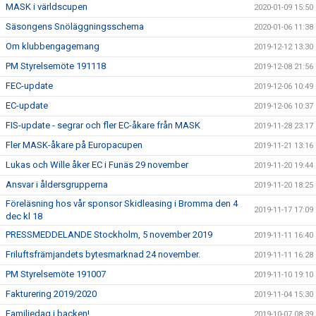
MASK i världscupen
2020-01-09 15:50
Säsongens Snöläggningsschema
2020-01-06 11:38
Om klubbengagemang
2019-12-12 13:30
PM Styrelsemöte 191118
2019-12-08 21:56
FEC-update
2019-12-06 10:49
EC-update
2019-12-06 10:37
FIS-update - segrar och fler EC-åkare från MASK
2019-11-28 23:17
Fler MASK-åkare på Europacupen
2019-11-21 13:16
Lukas och Wille åker EC i Funäs 29 november
2019-11-20 19:44
Ansvar i åldersgrupperna
2019-11-20 18:25
Föreläsning hos vår sponsor Skidleasing i Bromma den 4
2019-11-17 17:09
dec kl 18
PRESSMEDDELANDE Stockholm, 5 november 2019
2019-11-11 16:40
Friluftsfrämjandets bytesmarknad 24 november.
2019-11-11 16:28
PM Styrelsemöte 191007
2019-11-10 19:10
Fakturering 2019/2020
2019-11-04 15:30
Familjedag i backen!
2019-10-07 08:39