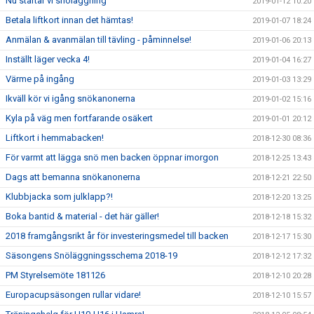
Nu startar vi snöläggning
2019-01-12 10:20
Betala liftkort innan det hämtas!
2019-01-07 18:24
Anmälan & avanmälan till tävling - påminnelse!
2019-01-06 20:13
Inställt läger vecka 4!
2019-01-04 16:27
Värme på ingång
2019-01-03 13:29
Ikväll kör vi igång snökanonerna
2019-01-02 15:16
Kyla på väg men fortfarande osäkert
2019-01-01 20:12
Liftkort i hemmabacken!
2018-12-30 08:36
För varmt att lägga snö men backen öppnar imorgon
2018-12-25 13:43
Dags att bemanna snökanonerna
2018-12-21 22:50
Klubbjacka som julklapp?!
2018-12-20 13:25
Boka bantid & material - det här gäller!
2018-12-18 15:32
2018 framgångsrikt år för investeringsmedel till backen
2018-12-17 15:30
Säsongens Snöläggningsschema 2018-19
2018-12-12 17:32
PM Styrelsemöte 181126
2018-12-10 20:28
Europacupsäsongen rullar vidare!
2018-12-10 15:57