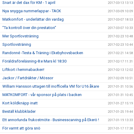
Snart är det dax för KM - 1 april
2017-03-13 13:13
Nya snygga nummerlappar - TACK
2017-03-09 10:09
Matkomfort - underlättar din vardag
2017-03-07 18:53
”Ta kontroll över din prestation”
2017-03-07 10:33
Mer Sportlovsträning
2017-02-23 10:48
Sportlovsträning
2017-02-23 10:44
Randonné -Testa & Träning i Ekebyhovsbacken
2017-02-21 14:58
Föräldraföreläsning-8:e Mars kl 18:30
2017-02-17 11:31
Liftkort i hemmabacken!
2017-02-13 12:02
Jackor / Fartdräkter / Mössor
2017-02-09 10:51
William Hansson uttagen till inofficella VM för U16 åkare
2017-01-31 10:56
MATKOMFORT - vår sponsor på plats i backen
2017-01-31 10:45
Kort köldknäpp inatt
2017-01-27 15:19
Beställ klubbkläder
2017-01-25 19:44
Ett annorlunda frukostmöte - Businesscarving på Ekerö !
2017-01-19 13:33
För varmt att göra snö
2017-01-17 17:38