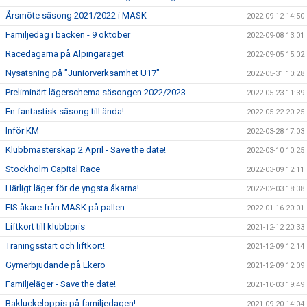
Årsmöte säsong 2021/2022 i MASK
2022-09-12 14:50
Familjedag i backen - 9 oktober
2022-09-08 13:01
Racedagarna på Alpingaraget
2022-09-05 15:02
Nysatsning på ”Juniorverksamhet U17”
2022-05-31 10:28
Preliminärt lägerschema säsongen 2022/2023
2022-05-23 11:39
En fantastisk säsong till ända!
2022-05-22 20:25
Inför KM
2022-03-28 17:03
Klubbmästerskap 2 April - Save the date!
2022-03-10 10:25
Stockholm Capital Race
2022-03-09 12:11
Härligt läger för de yngsta åkarna!
2022-02-03 18:38
FIS åkare från MASK på pallen
2022-01-16 20:01
Liftkort till klubbpris
2021-12-12 20:33
Träningsstart och liftkort!
2021-12-09 12:14
Gymerbjudande på Ekerö
2021-12-09 12:09
Familjeläger - Save the date!
2021-10-03 19:49
Bakluckeloppis på familjedagen!
2021-09-20 14:04