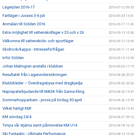
Lägerplan 2016-17
2016-07-12 09:33
Fartläger i Juvass 3-6 juli
2016-05-23 13:01
Anmälan till Sölden 2016
2016-05-17 11:45
Extra möjlighet till vattenskidläger v 25 och v 26
2016-05-13 10:06
Välkomna till vattenskids- och sportläger
2016-05-12 13:06
Skidrock/kappa - Intresseförfrågan
2016-05-11 11:44
Inför Sölden
2016-05-10 15:39
Johan Malmgren anställs i klubben
2016-05-02 17:19
Resultatet från Lägerundersökningen
2016-04-28 20:57
Klubbkläder – Överdragsbyxa med dragkjedja
2016-04-26 20:56
Naprapaterbjudande till MASK från Sanna Kling
2016-04-26 13:47
Sommarhopparbarn - prova på lördag 30 april
2016-04-26 13:39
Vilket härligt KM!
2016-04-24 15:43
KM söndag 24/4
2016-04-21 09:12
Timpa vår stjärna samt påminnelse KM U14
2016-04-18 16:10
Ski Funtastic - Ultimate Performance
2016-04-13 10:54