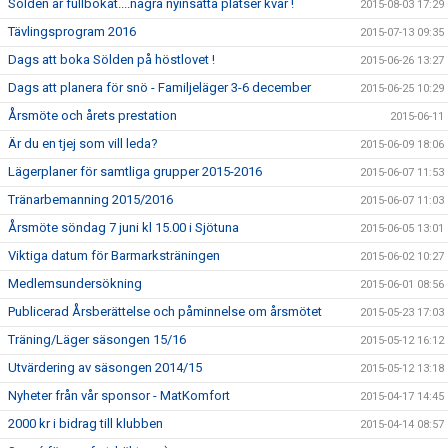
Sölden är fullbokat....några nyinsatta platser kvar !
2015-08-03 17:29
Tävlingsprogram 2016
2015-07-13 09:35
Dags att boka Sölden på höstlovet !
2015-06-26 13:27
Dags att planera för snö - Familjeläger 3-6 december
2015-06-25 10:29
Årsmöte och årets prestation
2015-06-11
Är du en tjej som vill leda?
2015-06-09 18:06
Lägerplaner för samtliga grupper 2015-2016
2015-06-07 11:53
Tränarbemanning 2015/2016
2015-06-07 11:03
Årsmöte söndag 7 juni kl 15.00 i Sjötuna
2015-06-05 13:01
Viktiga datum för Barmarksträningen
2015-06-02 10:27
Medlemsundersökning
2015-06-01 08:56
Publicerad Årsberättelse och påminnelse om årsmötet
2015-05-23 17:03
Träning/Läger säsongen 15/16
2015-05-12 16:12
Utvärdering av säsongen 2014/15
2015-05-12 13:18
Nyheter från vår sponsor - MatKomfort
2015-04-17 14:45
2000 kr i bidrag till klubben
2015-04-14 08:57