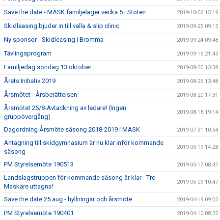
Save the date - MASK familjeläger vecka 5 i Stöten
2019-10-02 15:19
Skidleasing bjuder in till valla & slip clinic
2019-09-25 09:13
Ny sponsor - Skidleasing i Bromma
2019-09-24 09:48
Tävlingsprogram
2019-09-16 21:43
Familjedag söndag 13 oktober
2019-08-30 13:38
Årets Initiativ 2019
2019-08-26 13:48
Årsmötet - Årsberättelsen
2019-08-20 17:31
Årsmötet 25/8-Avtackning av ledare! (Ingen
2019-08-18 19:14
gruppövergång)
Dagordning Årsmöte säsong 2018-2019 i MASK
2019-07-31 10:54
Antagning till skidgymnasium är nu klar inför kommande
2019-05-19 14:28
säsong
PM Styrelsemöte 190513
2019-05-17 08:47
Landslagstruppen för kommande säsong är klar - Tre
2019-05-09 10:47
Maskare uttagna!
Save the date 25 aug - hyllningar och årsmöte
2019-04-19 09:02
PM Styrelsemöte 190401
2019-04-10 08:32