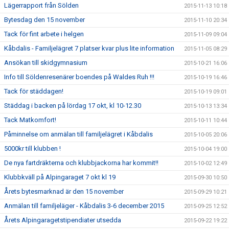
Lägerrapport från Sölden
2015-11-13 10:18
Bytesdag den 15 november
2015-11-10 20:34
Tack för fint arbete i helgen
2015-11-09 09:04
Kåbdalis - Familjelägret 7 platser kvar plus lite information
2015-11-05 08:29
Ansökan till skidgymnasium
2015-10-21 16:06
Info till Söldenresenärer boendes på Waldes Ruh !!!
2015-10-19 16:46
Tack för städdagen!
2015-10-19 09:01
Städdag i backen på lördag 17 okt, kl 10-12.30
2015-10-13 13:34
Tack Matkomfort!
2015-10-11 10:44
Påminnelse om anmälan till familjelägret i Kåbdalis
2015-10-05 20:06
5000kr till klubben !
2015-10-04 19:00
De nya fartdräkterna och klubbjackorna har kommit!!
2015-10-02 12:49
Klubbkväll på Alpingaraget 7 okt kl 19
2015-09-30 10:50
Årets bytesmarknad är den 15 november
2015-09-29 10:21
Anmälan till familjeläger - Kåbdalis 3-6 december 2015
2015-09-25 12:52
Årets Alpingaragetstipendiater utsedda
2015-09-22 19:22