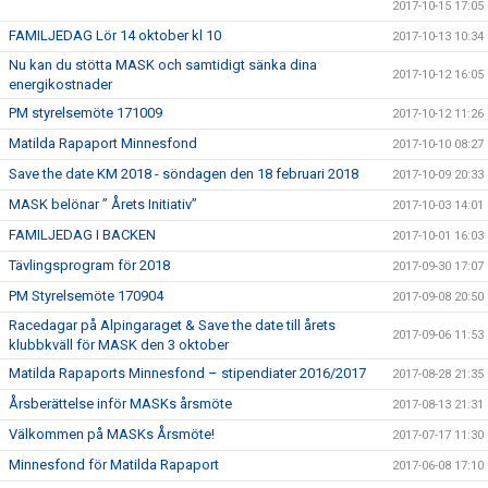
2017-10-15 17:05
FAMILJEDAG Lör 14 oktober kl 10
2017-10-13 10:34
Nu kan du stötta MASK och samtidigt sänka dina
2017-10-12 16:05
energikostnader
PM styrelsemöte 171009
2017-10-12 11:26
Matilda Rapaport Minnesfond
2017-10-10 08:27
Save the date KM 2018 - söndagen den 18 februari 2018
2017-10-09 20:33
MASK belönar ” Årets Initiativ”
2017-10-03 14:01
FAMILJEDAG I BACKEN
2017-10-01 16:03
Tävlingsprogram för 2018
2017-09-30 17:07
PM Styrelsemöte 170904
2017-09-08 20:50
Racedagar på Alpingaraget & Save the date till årets
2017-09-06 11:53
klubbkväll för MASK den 3 oktober
Matilda Rapaports Minnesfond – stipendiater 2016/2017
2017-08-28 21:35
Årsberättelse inför MASKs årsmöte
2017-08-13 21:31
Välkommen på MASKs Årsmöte!
2017-07-17 11:30
Minnesfond för Matilda Rapaport
2017-06-08 17:10