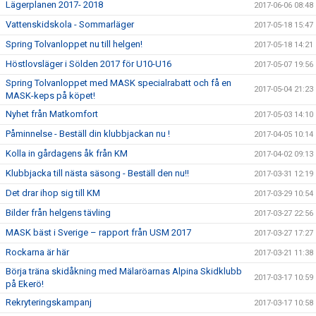
Lägerplanen 2017- 2018
2017-06-06 08:48
Vattenskidskola - Sommarläger
2017-05-18 15:47
Spring Tolvanloppet nu till helgen!
2017-05-18 14:21
Höstlovsläger i Sölden 2017 för U10-U16
2017-05-07 19:56
Spring Tolvanloppet med MASK specialrabatt och få en
2017-05-04 21:23
MASK-keps på köpet!
Nyhet från Matkomfort
2017-05-03 14:10
Påminnelse - Beställ din klubbjackan nu !
2017-04-05 10:14
Kolla in gårdagens åk från KM
2017-04-02 09:13
Klubbjacka till nästa säsong - Beställ den nu!!
2017-03-31 12:19
Det drar ihop sig till KM
2017-03-29 10:54
Bilder från helgens tävling
2017-03-27 22:56
MASK bäst i Sverige – rapport från USM 2017
2017-03-27 17:27
Rockarna är här
2017-03-21 11:38
Börja träna skidåkning med Mälaröarnas Alpina Skidklubb
2017-03-17 10:59
på Ekerö!
Rekryteringskampanj
2017-03-17 10:58