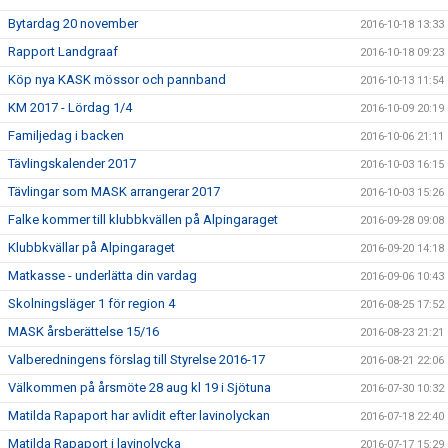
Bytardag 20 november
2016-10-18 13:33
Rapport Landgraaf
2016-10-18 09:23
Köp nya KASK mössor och pannband
2016-10-13 11:54
KM 2017 - Lördag 1/4
2016-10-09 20:19
Familjedag i backen
2016-10-06 21:11
Tävlingskalender 2017
2016-10-03 16:15
Tävlingar som MASK arrangerar 2017
2016-10-03 15:26
Falke kommer till klubbkvällen på Alpingaraget
2016-09-28 09:08
Klubbkvällar på Alpingaraget
2016-09-20 14:18
Matkasse - underlätta din vardag
2016-09-06 10:43
Skolningsläger 1 för region 4
2016-08-25 17:52
MASK årsberättelse 15/16
2016-08-23 21:21
Valberedningens förslag till Styrelse 2016-17
2016-08-21 22:06
Välkommen på årsmöte 28 aug kl 19 i Sjötuna
2016-07-30 10:32
Matilda Rapaport har avlidit efter lavinolyckan
2016-07-18 22:40
Matilda Rapaport i lavinolycka
2016-07-17 15:29