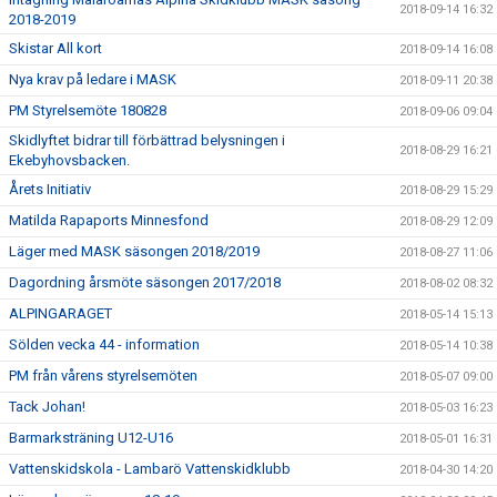
2018-09-14 16:32
2018-2019
Skistar All kort
2018-09-14 16:08
Nya krav på ledare i MASK
2018-09-11 20:38
PM Styrelsemöte 180828
2018-09-06 09:04
Skidlyftet bidrar till förbättrad belysningen i
2018-08-29 16:21
Ekebyhovsbacken.
Årets Initiativ
2018-08-29 15:29
Matilda Rapaports Minnesfond
2018-08-29 12:09
Läger med MASK säsongen 2018/2019
2018-08-27 11:06
Dagordning årsmöte säsongen 2017/2018
2018-08-02 08:32
ALPINGARAGET
2018-05-14 15:13
Sölden vecka 44 - information
2018-05-14 10:38
PM från vårens styrelsemöten
2018-05-07 09:00
Tack Johan!
2018-05-03 16:23
Barmarksträning U12-U16
2018-05-01 16:31
Vattenskidskola - Lambarö Vattenskidklubb
2018-04-30 14:20