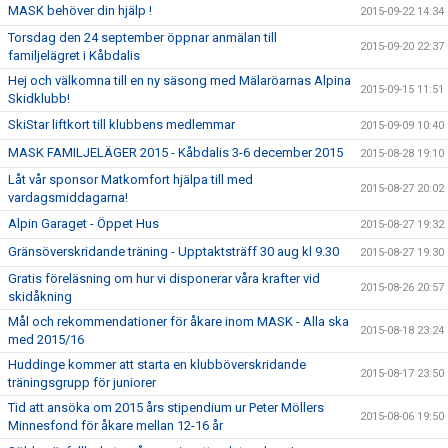
MASK behöver din hjälp !
2015-09-22 14:34
Torsdag den 24 september öppnar anmälan till
2015-09-20 22:37
familjelägret i Kåbdalis
Hej och välkomna till en ny säsong med Mälaröarnas Alpina
2015-09-15 11:51
Skidklubb!
SkiStar liftkort till klubbens medlemmar
2015-09-09 10:40
MASK FAMILJELÄGER 2015 - Kåbdalis 3-6 december 2015
2015-08-28 19:10
Låt vår sponsor Matkomfort hjälpa till med
2015-08-27 20:02
vardagsmiddagarna!
Alpin Garaget - Öppet Hus
2015-08-27 19:32
Gränsöverskridande träning - Upptaktsträff 30 aug kl 9.30
2015-08-27 19:30
Gratis föreläsning om hur vi disponerar våra krafter vid
2015-08-26 20:57
skidåkning
Mål och rekommendationer för åkare inom MASK - Alla ska
2015-08-18 23:24
med 2015/16
Huddinge kommer att starta en klubböverskridande
2015-08-17 23:50
träningsgrupp för juniorer
Tid att ansöka om 2015 års stipendium ur Peter Möllers
2015-08-06 19:50
Minnesfond för åkare mellan 12-16 år