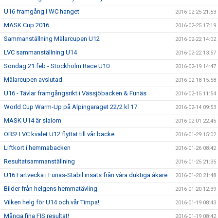
U16 framgång i WC hanget
2016-02-25 21:53
MASK Cup 2016
2016-02-25 17:19
Sammanställning Mälarcupen U12
2016-02-22 14:02
LVC sammanställning U14
2016-02-22 13:57
Söndag 21 feb - Stockholm Race U10
2016-02-19 14:47
Mälarcupen avslutad
2016-02-18 15:58
U16 - Tävlar framgångsrikt i Vässjöbacken & Funäs
2016-02-15 11:54
World Cup Warm-Up på Alpingaraget 22/2 kl 17
2016-02-14 09:53
MASK U14 är slalom
2016-02-01 22:45
OBS! LVC kvalet U12 flyttat till vår backe
2016-01-29 15:02
Liftkort i hemmabacken
2016-01-26 08:42
Resultatsammanställning
2016-01-25 21:35
U16 Fartvecka i Funäs-Stabil insats från våra duktiga åkare
2016-01-20 21:48
Bilder från helgens hemmatävling
2016-01-20 12:39
Vilken helg för U14 och vår Timpa!
2016-01-19 08:43
Många fina FIS resultat!
2016-01-19 08:42