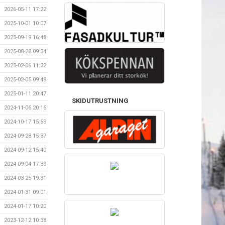
2026-05-11 17:22
2025-10-01 10:07
2025-09-19 16:48
2025-08-28 09:34
2025-02-06 11:32
2025-02-05 09:48
2025-01-11 20:47
SKIDUTRUSTNING
2024-11-06 20:16
2024-10-17 15:59
2024-09-28 15:37
2024-09-12 15:40
2024-09-04 17:39
2024-03-25 19:31
2024-01-31 09:01
2024-01-17 10:20
2023-12-12 10:38