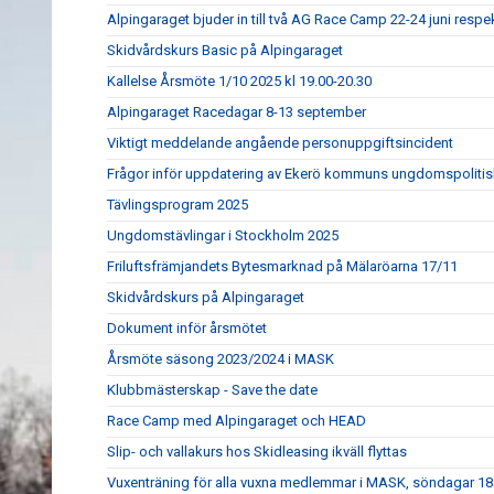
Alpingaraget bjuder in till två AG Race Camp 22-24 juni respe
Skidvårdskurs Basic på Alpingaraget
Kallelse Årsmöte 1/10 2025 kl 19.00-20.30
Alpingaraget Racedagar 8-13 september
Viktigt meddelande angående personuppgiftsincident
Frågor inför uppdatering av Ekerö kommuns ungdomspolitis
Tävlingsprogram 2025
Ungdomstävlingar i Stockholm 2025
Friluftsfrämjandets Bytesmarknad på Mälaröarna 17/11
Skidvårdskurs på Alpingaraget
Dokument inför årsmötet
Årsmöte säsong 2023/2024 i MASK
Klubbmästerskap - Save the date
Race Camp med Alpingaraget och HEAD
Slip- och vallakurs hos Skidleasing ikväll flyttas
Vuxenträning för alla vuxna medlemmar i MASK, söndagar 18: