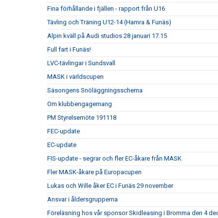
Fina förhållande i fjällen - rapport från U16
Tävling och Träning U12-14 (Hamra & Funäs)
Alpin kväll på Audi studios 28 januari 17.15
Full fart i Funäs!
LVC-tävlingar i Sundsvall
MASK i världscupen
Säsongens Snöläggningsschema
Om klubbengagemang
PM Styrelsemöte 191118
FEC-update
EC-update
FIS-update - segrar och fler EC-åkare från MASK
Fler MASK-åkare på Europacupen
Lukas och Wille åker EC i Funäs 29 november
Ansvar i åldersgrupperna
Föreläsning hos vår sponsor Skidleasing i Bromma den 4 dec