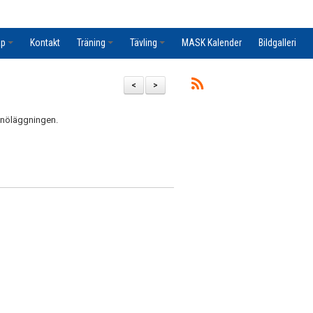
ap
Kontakt
Träning
Tävling
MASK Kalender
Bildgalleri
<
>
 snöläggningen.