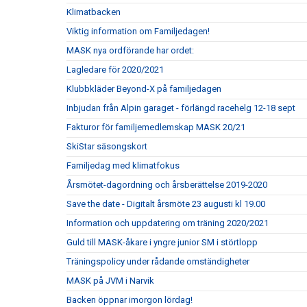
Klimatbacken
Viktig information om Familjedagen!
MASK nya ordförande har ordet:
Lagledare för 2020/2021
Klubbkläder Beyond-X på familjedagen
Inbjudan från Alpin garaget - förlängd racehelg 12-18 sept
Fakturor för familjemedlemskap MASK 20/21
SkiStar säsongskort
Familjedag med klimatfokus
Årsmötet-dagordning och årsberättelse 2019-2020
Save the date - Digitalt årsmöte 23 augusti kl 19.00
Information och uppdatering om träning 2020/2021
Guld till MASK-åkare i yngre junior SM i störtlopp
Träningspolicy under rådande omständigheter
MASK på JVM i Narvik
Backen öppnar imorgon lördag!