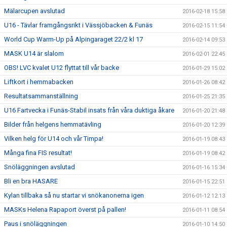
Mälarcupen avslutad
2016-02-18 15:58
U16 - Tävlar framgångsrikt i Vässjöbacken & Funäs
2016-02-15 11:54
World Cup Warm-Up på Alpingaraget 22/2 kl 17
2016-02-14 09:53
MASK U14 är slalom
2016-02-01 22:45
OBS! LVC kvalet U12 flyttat till vår backe
2016-01-29 15:02
Liftkort i hemmabacken
2016-01-26 08:42
Resultatsammanställning
2016-01-25 21:35
U16 Fartvecka i Funäs-Stabil insats från våra duktiga åkare
2016-01-20 21:48
Bilder från helgens hemmatävling
2016-01-20 12:39
Vilken helg för U14 och vår Timpa!
2016-01-19 08:43
Många fina FIS resultat!
2016-01-19 08:42
Snöläggningen avslutad
2016-01-16 15:34
Bli en bra HASARE
2016-01-15 22:51
Kylan tillbaka så nu startar vi snökanonerna igen
2016-01-12 12:13
MASKs Helena Rapaport överst på pallen!
2016-01-11 08:54
Paus i snöläggningen
2016-01-10 14:50