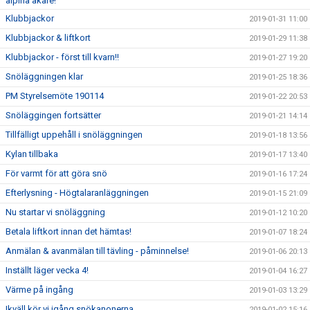
alpina åkare!
Klubbjackor
2019-01-31 11:00
Klubbjackor & liftkort
2019-01-29 11:38
Klubbjackor - först till kvarn!!
2019-01-27 19:20
Snöläggningen klar
2019-01-25 18:36
PM Styrelsemöte 190114
2019-01-22 20:53
Snöläggingen fortsätter
2019-01-21 14:14
Tillfälligt uppehåll i snöläggningen
2019-01-18 13:56
Kylan tillbaka
2019-01-17 13:40
För varmt för att göra snö
2019-01-16 17:24
Efterlysning - Högtalaranläggningen
2019-01-15 21:09
Nu startar vi snöläggning
2019-01-12 10:20
Betala liftkort innan det hämtas!
2019-01-07 18:24
Anmälan & avanmälan till tävling - påminnelse!
2019-01-06 20:13
Inställt läger vecka 4!
2019-01-04 16:27
Värme på ingång
2019-01-03 13:29
Ikväll kör vi igång snökanonerna
2019-01-02 15:16