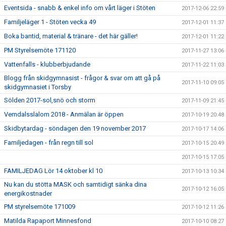
Eventsida - snabb & enkel info om vårt läger i Stöten
2017-12-06 22:59
Familjeläger 1 - Stöten vecka 49
2017-12-01 11:37
Boka bantid, material & tränare - det här gäller!
2017-12-01 11:22
PM Styrelsemöte 171120
2017-11-27 13:06
Vattenfalls - klubberbjudande
2017-11-22 11:03
Blogg från skidgymnasist - frågor & svar om att gå på
2017-11-10 09:05
skidgymnasiet i Torsby
Sölden 2017-sol,snö och storm
2017-11-09 21:45
Vemdalsslalom 2018 - Anmälan är öppen
2017-10-19 20:48
Skidbytardag - söndagen den 19 november 2017
2017-10-17 14:06
Familjedagen - från regn till sol
2017-10-15 20:49
2017-10-15 17:05
FAMILJEDAG Lör 14 oktober kl 10
2017-10-13 10:34
Nu kan du stötta MASK och samtidigt sänka dina
2017-10-12 16:05
energikostnader
PM styrelsemöte 171009
2017-10-12 11:26
Matilda Rapaport Minnesfond
2017-10-10 08:27