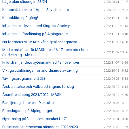
Lägerplan säsongen 23/24
2023-08-21 11:07
Klubbmästerskap 1 April - Save the date
2023-02-19 19:02
Klubbkläder på gång!
2022-12-11 11:26
Inbjudan skidevent med Singular Society
2022-11-16 21:13
Inbjudan till föreläsning på Alpingaraget
2022-11-11 16:18
Nu fortsätter vi i MASK vår digitaliseringsresa
2022-11-08 14:00
Medlemskvällar för MASK den 16-17 november hos
2022-11-07 18:36
Skidleasing i Alvik
Friluftfrämjandets bytesmarknad 13 november
2022-11-07 16:26
Viktiga utbildningar för anordnande av tävling
2022-10-13 19:52
Tävlingsprogrammet 2023
2022-09-25 15:33
Årsberättelse och Valberedningens förslag
2022-09-19 16:12
Årsmöte säsong 2021/2022 i MASK
2022-09-12 14:50
Familjedag i backen - 9 oktober
2022-09-08 13:01
Racedagarna på Alpingaraget
2022-09-05 15:02
Nysatsning på ”Juniorverksamhet U17”
2022-05-31 10:28
Preliminärt lägerschema säsongen 2022/2023
2022-05-23 11:39