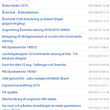
Årets Initiativ 2019
2019-08-26 13:48
Årsmötet - Årsberättelsen
2019-08-20 17:31
Årsmötet 25/8-Avtackning av ledare! (Ingen
2019-08-18 19:14
gruppövergång)
Dagordning Årsmöte säsong 2018-2019 i MASK
2019-07-31 10:54
Antagning till skidgymnasium är nu klar inför kommande
2019-05-19 14:28
säsong
PM Styrelsemöte 190513
2019-05-17 08:47
Landslagstruppen för kommande säsong är klar - Tre
2019-05-09 10:47
Maskare uttagna!
Save the date 25 aug - hyllningar och årsmöte
2019-04-19 09:02
PM Styrelsemöte 190401
2019-04-10 08:32
JSM genomfört - ädla medaljer till MASK-åkare!
2019-03-25 16:34
Cupsammanställning 2019
2019-03-14 22:11
FIS-update
2019-03-11 11:06
Ellie Nordberg till ungdoms VM i Italien
2019-02-18 18:49
Var med och påverka utvecklingen av nästa generations
2019-02-12 19:52