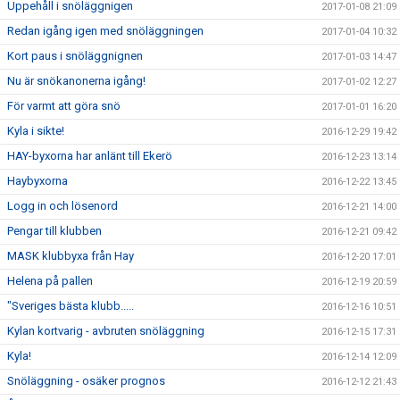
Uppehåll i snöläggnigen
2017-01-08 21:09
Redan igång igen med snöläggningen
2017-01-04 10:32
Kort paus i snöläggnignen
2017-01-03 14:47
Nu är snökanonerna igång!
2017-01-02 12:27
För varmt att göra snö
2017-01-01 16:20
Kyla i sikte!
2016-12-29 19:42
HAY-byxorna har anlänt till Ekerö
2016-12-23 13:14
Haybyxorna
2016-12-22 13:45
Logg in och lösenord
2016-12-21 14:00
Pengar till klubben
2016-12-21 09:42
MASK klubbyxa från Hay
2016-12-20 17:01
Helena på pallen
2016-12-19 20:59
"Sveriges bästa klubb.....
2016-12-16 10:51
Kylan kortvarig - avbruten snöläggning
2016-12-15 17:31
Kyla!
2016-12-14 12:09
Snöläggning - osäker prognos
2016-12-12 21:43