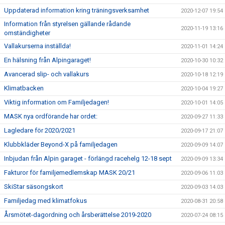
Uppdaterad information kring träningsverksamhet
2020-12-07 19:54
Information från styrelsen gällande rådande
2020-11-19 13:16
omständigheter
Vallakurserna inställda!
2020-11-01 14:24
En hälsning från Alpingaraget!
2020-10-30 10:32
Avancerad slip- och vallakurs
2020-10-18 12:19
Klimatbacken
2020-10-04 19:27
Viktig information om Familjedagen!
2020-10-01 14:05
MASK nya ordförande har ordet:
2020-09-27 11:33
Lagledare för 2020/2021
2020-09-17 21:07
Klubbkläder Beyond-X på familjedagen
2020-09-09 14:07
Inbjudan från Alpin garaget - förlängd racehelg 12-18 sept
2020-09-09 13:34
Fakturor för familjemedlemskap MASK 20/21
2020-09-06 11:03
SkiStar säsongskort
2020-09-03 14:03
Familjedag med klimatfokus
2020-08-31 20:58
Årsmötet-dagordning och årsberättelse 2019-2020
2020-07-24 08:15