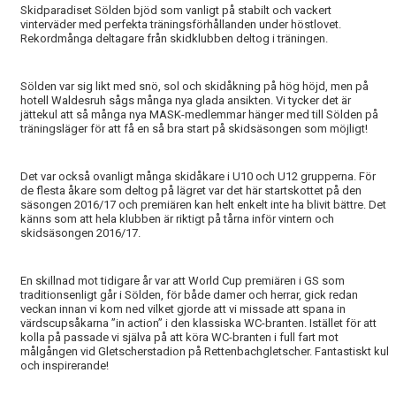
BILDGALLERI
Skidparadiset Sölden bjöd som vanligt på stabilt och vackert
vinterväder med perfekta träningsförhållanden under höstlovet.
Rekordmånga deltagare från skidklubben deltog i träningen.
SPONSORER & PARTNERS
KLUBBKLÄDER
Sölden var sig likt med snö, sol och skidåkning på hög höjd, men på
hotell Waldesruh sågs många nya glada ansikten. Vi tycker det är
jättekul att så många nya MASK-medlemmar hänger med till Sölden på
MATILDA RAPAPORT MINNESFOND
träningsläger för att få en så bra start på skidsäsongen som möjligt!
Det var också ovanligt många skidåkare i U10 och U12 grupperna. För
de flesta åkare som deltog på lägret var det här startskottet på den
säsongen 2016/17 och premiären kan helt enkelt inte ha blivit bättre. Det
känns som att hela klubben är riktigt på tårna inför vintern och
skidsäsongen 2016/17.
En skillnad mot tidigare år var att World Cup premiären i GS som
traditionsenligt går i Sölden, för både damer och herrar, gick redan
veckan innan vi kom ned vilket gjorde att vi missade att spana in
värdscupsåkarna ”in action” i den klassiska WC-branten. Istället för att
kolla på passade vi själva på att köra WC-branten i full fart mot
målgången vid Gletscherstadion på Rettenbachgletscher. Fantastiskt kul
och inspirerande!