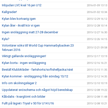
Inbjudan LVC kval 16 jan U12
2016-01-09 13:13
Kallgrader!
2016-01-02 10:34
Kylan blev kortvarig igen
2015-12-29 16:12
Kylan åter - ikväll kör vi igen
2015-12-28 10:14
Ingen snöläggning inatt 27-28 december
2015-12-27 16:30
Kyla?
2015-12-26 14:15
Volontärer söks till World Cup Hammarbybacken 23
2015-12-21 09:58
februari 2016
Viktigt gällande snöläggningen!
2015-12-17 13:19
Kylan borta - ingen snöläggning
2015-12-16 16:21
Beställ Klubbkläder - fartshorts/softshelljacka/väst
2015-12-15 11:35
Kylan kommer - snöläggning från söndag 13/12
2015-12-12 14:35
Info om skolningsläger 2
2015-12-10 10:19
Uppdaterat snöschema och något höjd beredskap
2015-12-08 19:22
Kåbdalis - kvarglömt och bilder
2015-12-08 11:48
Fullt på lägret i Trysil v 50 för U14 U16
2015-12-08 10:21