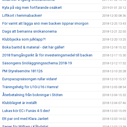
Kyla på väg men fortfarande osäkert
2019-01-01 20:12
Liftkort i hemmabacken!
2018-12-30 08:36
För varmt att lägga snö men backen öppnar imorgon
2018-12-25 13:43
Dags att bemanna snökanonerna
2018-12-21 22:50
Klubbjacka som julklapp?!
2018-12-20 13:25
Boka bantid & material - det här gäller!
2018-12-18 15:32
2018 framgångsrikt år för investeringsmedel till backen
2018-12-17 15:30
Säsongens Snöläggningsschema 2018-19
2018-12-12 17:32
PM Styrelsemöte 181126
2018-12-10 20:28
Europacupsäsongen rullar vidare!
2018-12-10 15:57
Träningshelg för U10-U16 i Hamra!
2018-12-05 08:54
Återbetalning från bokningar i Stöten
2018-12-04 15:32
Klubblägret är inställt
2018-12-04 07:46
Lukas kör EC i Funäs 4-5 dec!
2018-12-03 15:09
Ett par ord med Klara Janlert
2018-12-03 14:02
Seger för William i Kåbdalis!
2018-12-03 13:39