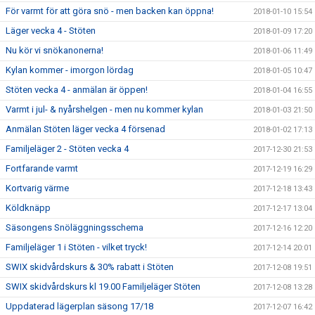
För varmt för att göra snö - men backen kan öppna!
2018-01-10 15:54
Läger vecka 4 - Stöten
2018-01-09 17:20
Nu kör vi snökanonerna!
2018-01-06 11:49
Kylan kommer - imorgon lördag
2018-01-05 10:47
Stöten vecka 4 - anmälan är öppen!
2018-01-04 16:55
Varmt i jul- & nyårshelgen - men nu kommer kylan
2018-01-03 21:50
Anmälan Stöten läger vecka 4 försenad
2018-01-02 17:13
Familjeläger 2 - Stöten vecka 4
2017-12-30 21:53
Fortfarande varmt
2017-12-19 16:29
Kortvarig värme
2017-12-18 13:43
Köldknäpp
2017-12-17 13:04
Säsongens Snöläggningsschema
2017-12-16 12:20
Familjeläger 1 i Stöten - vilket tryck!
2017-12-14 20:01
SWIX skidvårdskurs & 30% rabatt i Stöten
2017-12-08 19:51
SWIX skidvårdskurs kl 19.00 Familjeläger Stöten
2017-12-08 13:28
Uppdaterad lägerplan säsong 17/18
2017-12-07 16:42