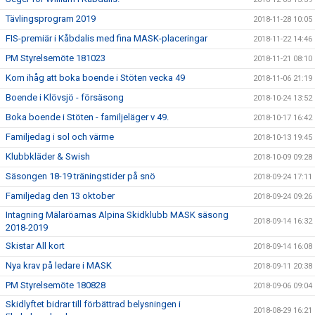
Tävlingsprogram 2019
2018-11-28 10:05
FIS-premiär i Kåbdalis med fina MASK-placeringar
2018-11-22 14:46
PM Styrelsemöte 181023
2018-11-21 08:10
Kom ihåg att boka boende i Stöten vecka 49
2018-11-06 21:19
Boende i Klövsjö - försäsong
2018-10-24 13:52
Boka boende i Stöten - familjeläger v 49.
2018-10-17 16:42
Familjedag i sol och värme
2018-10-13 19:45
Klubbkläder & Swish
2018-10-09 09:28
Säsongen 18-19 träningstider på snö
2018-09-24 17:11
Familjedag den 13 oktober
2018-09-24 09:26
Intagning Mälaröarnas Alpina Skidklubb MASK säsong
2018-09-14 16:32
2018-2019
Skistar All kort
2018-09-14 16:08
Nya krav på ledare i MASK
2018-09-11 20:38
PM Styrelsemöte 180828
2018-09-06 09:04
Skidlyftet bidrar till förbättrad belysningen i
2018-08-29 16:21