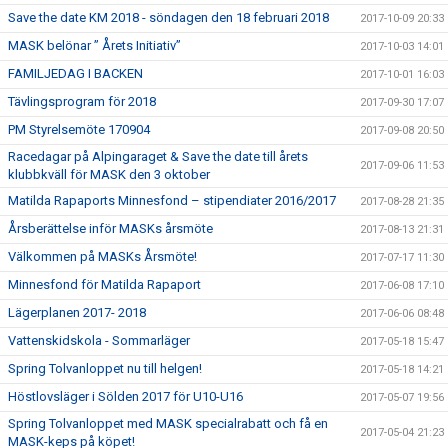
Save the date KM 2018 - söndagen den 18 februari 2018
2017-10-09 20:33
MASK belönar ” Årets Initiativ”
2017-10-03 14:01
FAMILJEDAG I BACKEN
2017-10-01 16:03
Tävlingsprogram för 2018
2017-09-30 17:07
PM Styrelsemöte 170904
2017-09-08 20:50
Racedagar på Alpingaraget & Save the date till årets
2017-09-06 11:53
klubbkväll för MASK den 3 oktober
Matilda Rapaports Minnesfond – stipendiater 2016/2017
2017-08-28 21:35
Årsberättelse inför MASKs årsmöte
2017-08-13 21:31
Välkommen på MASKs Årsmöte!
2017-07-17 11:30
Minnesfond för Matilda Rapaport
2017-06-08 17:10
Lägerplanen 2017- 2018
2017-06-06 08:48
Vattenskidskola - Sommarläger
2017-05-18 15:47
Spring Tolvanloppet nu till helgen!
2017-05-18 14:21
Höstlovsläger i Sölden 2017 för U10-U16
2017-05-07 19:56
Spring Tolvanloppet med MASK specialrabatt och få en
2017-05-04 21:23
MASK-keps på köpet!