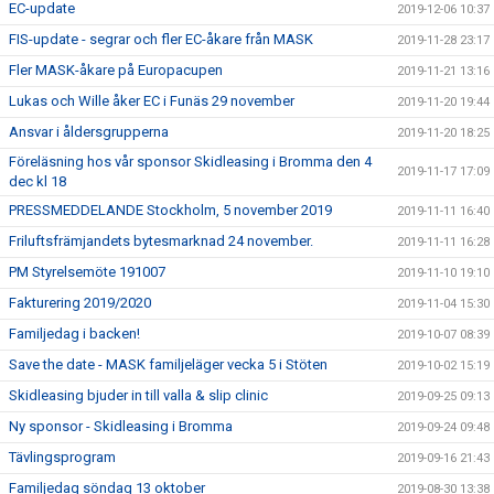
EC-update
2019-12-06 10:37
FIS-update - segrar och fler EC-åkare från MASK
2019-11-28 23:17
Fler MASK-åkare på Europacupen
2019-11-21 13:16
Lukas och Wille åker EC i Funäs 29 november
2019-11-20 19:44
Ansvar i åldersgrupperna
2019-11-20 18:25
Föreläsning hos vår sponsor Skidleasing i Bromma den 4
2019-11-17 17:09
dec kl 18
PRESSMEDDELANDE Stockholm, 5 november 2019
2019-11-11 16:40
Friluftsfrämjandets bytesmarknad 24 november.
2019-11-11 16:28
PM Styrelsemöte 191007
2019-11-10 19:10
Fakturering 2019/2020
2019-11-04 15:30
Familjedag i backen!
2019-10-07 08:39
Save the date - MASK familjeläger vecka 5 i Stöten
2019-10-02 15:19
Skidleasing bjuder in till valla & slip clinic
2019-09-25 09:13
Ny sponsor - Skidleasing i Bromma
2019-09-24 09:48
Tävlingsprogram
2019-09-16 21:43
Familjedag söndag 13 oktober
2019-08-30 13:38