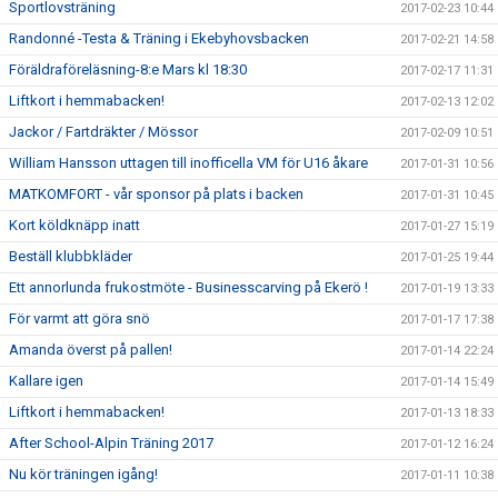
Sportlovsträning
2017-02-23 10:44
Randonné -Testa & Träning i Ekebyhovsbacken
2017-02-21 14:58
Föräldraföreläsning-8:e Mars kl 18:30
2017-02-17 11:31
Liftkort i hemmabacken!
2017-02-13 12:02
Jackor / Fartdräkter / Mössor
2017-02-09 10:51
William Hansson uttagen till inofficella VM för U16 åkare
2017-01-31 10:56
MATKOMFORT - vår sponsor på plats i backen
2017-01-31 10:45
Kort köldknäpp inatt
2017-01-27 15:19
Beställ klubbkläder
2017-01-25 19:44
Ett annorlunda frukostmöte - Businesscarving på Ekerö !
2017-01-19 13:33
För varmt att göra snö
2017-01-17 17:38
Amanda överst på pallen!
2017-01-14 22:24
Kallare igen
2017-01-14 15:49
Liftkort i hemmabacken!
2017-01-13 18:33
After School-Alpin Träning 2017
2017-01-12 16:24
Nu kör träningen igång!
2017-01-11 10:38