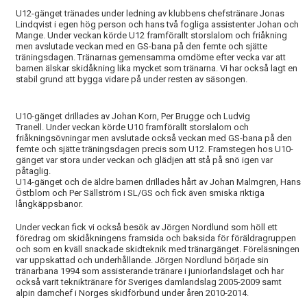
U12-gänget tränades under ledning av klubbens chefstränare Jonas
Lindqvist i egen hög person och hans två fogliga assistenter Johan och
Mange. Under veckan körde U12 framförallt storslalom och friåkning
men avslutade veckan med en GS-bana på den femte och sjätte
träningsdagen. Tränarnas gemensamma omdöme efter vecka var att
barnen älskar skidåkning lika mycket som tränarna. Vi har också lagt en
stabil grund att bygga vidare på under resten av säsongen.
U10-gänget drillades av Johan Korn, Per Brugge och Ludvig
Tranell. Under veckan körde U10 framförallt storslalom och
friåkningsövningar men avslutade också veckan med GS-bana på den
femte och sjätte träningsdagen precis som U12. Framstegen hos U10-
gänget var stora under veckan och glädjen att stå på snö igen var
påtaglig.
U14-gänget och de äldre barnen drillades hårt av Johan Malmgren, Hans
Östblom och Per Sällström i SL/GS och fick även smiska riktiga
långkäppsbanor.
Under veckan fick vi också besök av Jörgen Nordlund som höll ett
föredrag om skidåkningens framsida och baksida för föräldragruppen
och som en kväll snackade skidteknik med tränargänget. Föreläsningen
var uppskattad och underhållande. Jörgen Nordlund började sin
tränarbana 1994 som assisterande tränare i juniorlandslaget och har
också varit tekniktränare för Sveriges damlandslag 2005-2009 samt
alpin damchef i Norges skidförbund under åren 2010-2014.