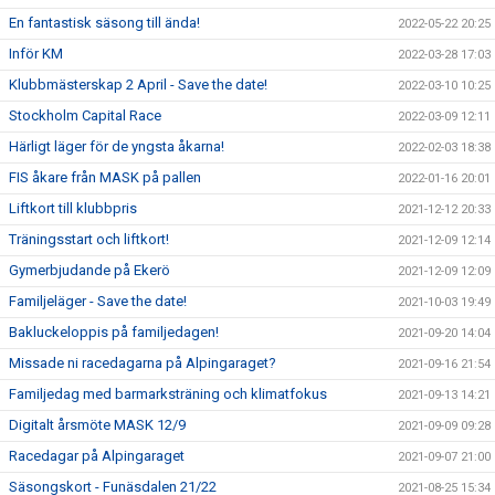
En fantastisk säsong till ända!
2022-05-22 20:25
Inför KM
2022-03-28 17:03
Klubbmästerskap 2 April - Save the date!
2022-03-10 10:25
Stockholm Capital Race
2022-03-09 12:11
Härligt läger för de yngsta åkarna!
2022-02-03 18:38
FIS åkare från MASK på pallen
2022-01-16 20:01
Liftkort till klubbpris
2021-12-12 20:33
Träningsstart och liftkort!
2021-12-09 12:14
Gymerbjudande på Ekerö
2021-12-09 12:09
Familjeläger - Save the date!
2021-10-03 19:49
Bakluckeloppis på familjedagen!
2021-09-20 14:04
Missade ni racedagarna på Alpingaraget?
2021-09-16 21:54
Familjedag med barmarksträning och klimatfokus
2021-09-13 14:21
Digitalt årsmöte MASK 12/9
2021-09-09 09:28
Racedagar på Alpingaraget
2021-09-07 21:00
Säsongskort - Funäsdalen 21/22
2021-08-25 15:34