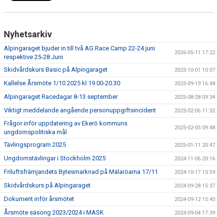
Nyhetsarkiv
Alpingaraget bjuder in till två AG Race Camp 22-24 juni
2026-05-11 17:22
respektive 25-28 Juni
Skidvårdskurs Basic på Alpingaraget
2025-10-01 10:07
Kallelse Årsmöte 1/10 2025 kl 19.00-20.30
2025-09-19 16:48
Alpingaraget Racedagar 8-13 september
2025-08-28 09:34
Viktigt meddelande angående personuppgiftsincident
2025-02-06 11:32
Frågor inför uppdatering av Ekerö kommuns
2025-02-05 09:48
ungdomspolitiska mål
Tävlingsprogram 2025
2025-01-11 20:47
Ungdomstävlingar i Stockholm 2025
2024-11-06 20:16
Friluftsfrämjandets Bytesmarknad på Mälaröarna 17/11
2024-10-17 15:59
Skidvårdskurs på Alpingaraget
2024-09-28 15:37
Dokument inför årsmötet
2024-09-12 15:40
Årsmöte säsong 2023/2024 i MASK
2024-09-04 17:39