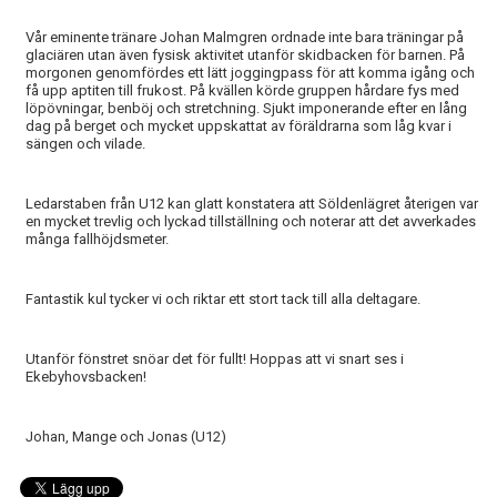
Vår eminente tränare Johan Malmgren ordnade inte bara träningar på
glaciären utan även fysisk aktivitet utanför skidbacken för barnen. På
morgonen genomfördes ett lätt joggingpass för att komma igång och
få upp aptiten till frukost. På kvällen körde gruppen hårdare fys med
löpövningar, benböj och stretchning. Sjukt imponerande efter en lång
dag på berget och mycket uppskattat av föräldrarna som låg kvar i
sängen och vilade.
Ledarstaben från U12 kan glatt konstatera att Söldenlägret återigen var
en mycket trevlig och lyckad tillställning och noterar att det avverkades
många fallhöjdsmeter.
Fantastik kul tycker vi och riktar ett stort tack till alla deltagare.
Utanför fönstret snöar det för fullt! Hoppas att vi snart ses i
Ekebyhovsbacken!
Johan, Mange och Jonas (U12)