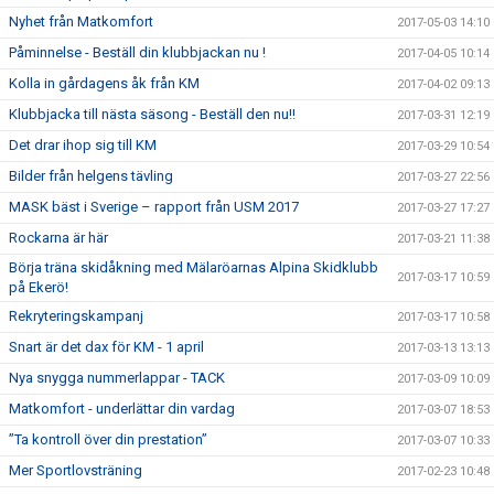
Nyhet från Matkomfort
2017-05-03 14:10
Påminnelse - Beställ din klubbjackan nu !
2017-04-05 10:14
Kolla in gårdagens åk från KM
2017-04-02 09:13
Klubbjacka till nästa säsong - Beställ den nu!!
2017-03-31 12:19
Det drar ihop sig till KM
2017-03-29 10:54
Bilder från helgens tävling
2017-03-27 22:56
MASK bäst i Sverige – rapport från USM 2017
2017-03-27 17:27
Rockarna är här
2017-03-21 11:38
Börja träna skidåkning med Mälaröarnas Alpina Skidklubb
2017-03-17 10:59
på Ekerö!
Rekryteringskampanj
2017-03-17 10:58
Snart är det dax för KM - 1 april
2017-03-13 13:13
Nya snygga nummerlappar - TACK
2017-03-09 10:09
Matkomfort - underlättar din vardag
2017-03-07 18:53
”Ta kontroll över din prestation”
2017-03-07 10:33
Mer Sportlovsträning
2017-02-23 10:48