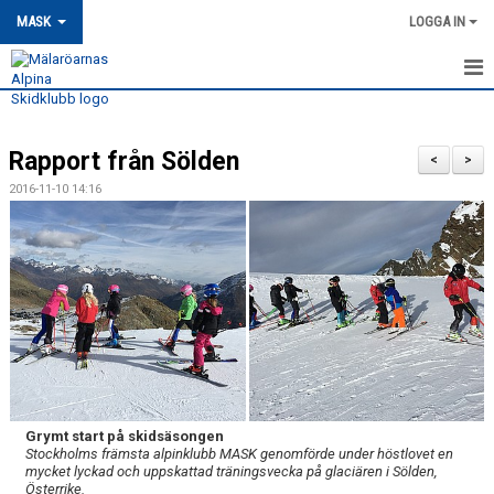
MASK
LOGGA IN
HEM
Rapport från Sölden
MASK-NYHETER
<
>
2016-11-10 14:16
OM MASK
MEDLEMSSKAP
KONTAKT
TRÄNING
TÄVLING
Grymt start på skidsäsongen
MASK KALENDER
Stockholms främsta alpinklubb MASK genomförde under höstlovet en
mycket lyckad och uppskattad träningsvecka på glaciären i Sölden,
Österrike.