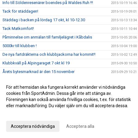
Info till Söldenresenärer boendes på Waldes Ruh !!!
2015-10-19 16:46
Tack för städdagen!
2015-10-19 09:01
Städdag i backen på lördag 17 okt, kl 10-12.30
2015-10-13 13:34
Tack Matkomfort!
2015-10-11 10:44
Påminnelse om anmälan till familjelägret i Kåbdalis
2015-10-05 20:06
5000kr till klubben !
2015-10-04 19:00
De nya fartdräkterna och klubbjackorna har kommit!!
2015-10-02 12:49
Klubbkväll på Alpingaraget 7 okt kl 19
2015-09-30 10:50
Årets bytesmarknad är den 15 november
2015-09-29 10:21
Anmälan till familjeläger - Kåbdalis 3-6 december 2015
2015-09-25 12:52
För att hemsidan ska fungera korrekt använder vi nödvändiga
Årets Alpingaragetstipendiater utsedda
2015-09-22 19:22
cookies från SportAdmin. Dessa går inte att stänga av.
MASK behöver din hjälp !
2015-09-22 14:34
Föreningen kan också använda frivilliga cookies, t.ex. för statistik
eller marknadsföring. Du väljer själv om du vill acceptera dessa.
Torsdag den 24 september öppnar anmälan till
2015-09-20 22:37
familjelägret i Kåbdalis
Anpassa dina val
Hej och välkomna till en ny säsong med Mälaröarnas Alpina
2015-09-15 11:51
Skidklubb!
Acceptera nödvändiga
Acceptera alla
SkiStar liftkort till klubbens medlemmar
2015-09-09 10:40