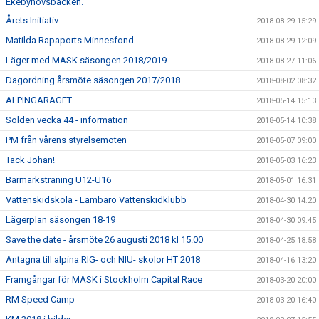
Ekebyhovsbacken.
Årets Initiativ
2018-08-29 15:29
Matilda Rapaports Minnesfond
2018-08-29 12:09
Läger med MASK säsongen 2018/2019
2018-08-27 11:06
Dagordning årsmöte säsongen 2017/2018
2018-08-02 08:32
ALPINGARAGET
2018-05-14 15:13
Sölden vecka 44 - information
2018-05-14 10:38
PM från vårens styrelsemöten
2018-05-07 09:00
Tack Johan!
2018-05-03 16:23
Barmarksträning U12-U16
2018-05-01 16:31
Vattenskidskola - Lambarö Vattenskidklubb
2018-04-30 14:20
Lägerplan säsongen 18-19
2018-04-30 09:45
Save the date - årsmöte 26 augusti 2018 kl 15.00
2018-04-25 18:58
Antagna till alpina RIG- och NIU- skolor HT 2018
2018-04-16 13:20
Framgångar för MASK i Stockholm Capital Race
2018-03-20 20:00
RM Speed Camp
2018-03-20 16:40