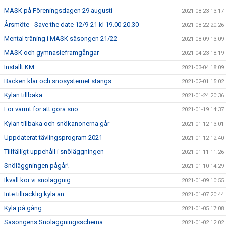
MASK på Föreningsdagen 29 augusti
2021-08-23 13:17
Årsmöte - Save the date 12/9-21 kl 19.00-20.30
2021-08-22 20:26
Mental träning i MASK säsongen 21/22
2021-08-09 13:09
MASK och gymnasieframgångar
2021-04-23 18:19
Inställt KM
2021-03-04 18:09
Backen klar och snösystemet stängs
2021-02-01 15:02
Kylan tillbaka
2021-01-24 20:36
För varmt för att göra snö
2021-01-19 14:37
Kylan tillbaka och snökanonerna går
2021-01-12 13:01
Uppdaterat tävlingsprogram 2021
2021-01-12 12:40
Tillfälligt uppehåll i snöläggningen
2021-01-11 11:26
Snöläggningen pågår!
2021-01-10 14:29
Ikväll kör vi snöläggnig
2021-01-09 10:55
Inte tillräcklig kyla än
2021-01-07 20:44
Kyla på gång
2021-01-05 17:08
Säsongens Snöläggningsschema
2021-01-02 12:02