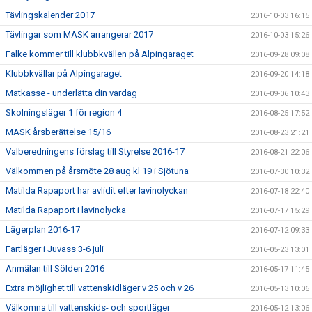
Tävlingskalender 2017
2016-10-03 16:15
Tävlingar som MASK arrangerar 2017
2016-10-03 15:26
Falke kommer till klubbkvällen på Alpingaraget
2016-09-28 09:08
Klubbkvällar på Alpingaraget
2016-09-20 14:18
Matkasse - underlätta din vardag
2016-09-06 10:43
Skolningsläger 1 för region 4
2016-08-25 17:52
MASK årsberättelse 15/16
2016-08-23 21:21
Valberedningens förslag till Styrelse 2016-17
2016-08-21 22:06
Välkommen på årsmöte 28 aug kl 19 i Sjötuna
2016-07-30 10:32
Matilda Rapaport har avlidit efter lavinolyckan
2016-07-18 22:40
Matilda Rapaport i lavinolycka
2016-07-17 15:29
Lägerplan 2016-17
2016-07-12 09:33
Fartläger i Juvass 3-6 juli
2016-05-23 13:01
Anmälan till Sölden 2016
2016-05-17 11:45
Extra möjlighet till vattenskidläger v 25 och v 26
2016-05-13 10:06
Välkomna till vattenskids- och sportläger
2016-05-12 13:06