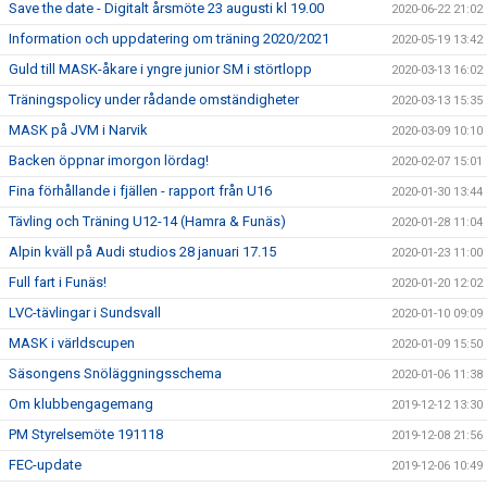
Save the date - Digitalt årsmöte 23 augusti kl 19.00
2020-06-22 21:02
Information och uppdatering om träning 2020/2021
2020-05-19 13:42
Guld till MASK-åkare i yngre junior SM i störtlopp
2020-03-13 16:02
Träningspolicy under rådande omständigheter
2020-03-13 15:35
MASK på JVM i Narvik
2020-03-09 10:10
Backen öppnar imorgon lördag!
2020-02-07 15:01
Fina förhållande i fjällen - rapport från U16
2020-01-30 13:44
Tävling och Träning U12-14 (Hamra & Funäs)
2020-01-28 11:04
Alpin kväll på Audi studios 28 januari 17.15
2020-01-23 11:00
Full fart i Funäs!
2020-01-20 12:02
LVC-tävlingar i Sundsvall
2020-01-10 09:09
MASK i världscupen
2020-01-09 15:50
Säsongens Snöläggningsschema
2020-01-06 11:38
Om klubbengagemang
2019-12-12 13:30
PM Styrelsemöte 191118
2019-12-08 21:56
FEC-update
2019-12-06 10:49