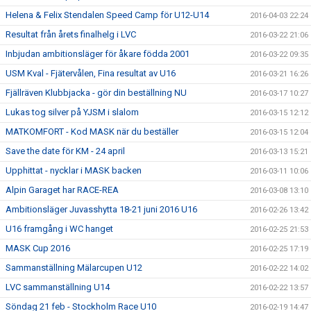
Helena & Felix Stendalen Speed Camp för U12-U14
2016-04-03 22:24
Resultat från årets finalhelg i LVC
2016-03-22 21:06
Inbjudan ambitionsläger för åkare födda 2001
2016-03-22 09:35
USM Kval - Fjätervålen, Fina resultat av U16
2016-03-21 16:26
Fjällräven Klubbjacka - gör din beställning NU
2016-03-17 10:27
Lukas tog silver på YJSM i slalom
2016-03-15 12:12
MATKOMFORT - Kod MASK när du beställer
2016-03-15 12:04
Save the date för KM - 24 april
2016-03-13 15:21
Upphittat - nycklar i MASK backen
2016-03-11 10:06
Alpin Garaget har RACE-REA
2016-03-08 13:10
Ambitionsläger Juvasshytta 18-21 juni 2016 U16
2016-02-26 13:42
U16 framgång i WC hanget
2016-02-25 21:53
MASK Cup 2016
2016-02-25 17:19
Sammanställning Mälarcupen U12
2016-02-22 14:02
LVC sammanställning U14
2016-02-22 13:57
Söndag 21 feb - Stockholm Race U10
2016-02-19 14:47