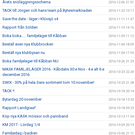
Årets snöläggningsschema
2016-12-06 21:01
TACK till Jörgen och hans team på Bytesmarknaden
2016-11-22 10:17
Save the date - läger i Klövsjö v4
2016-11-11 11:47
Rapport från Sölden
2016-11-10 14:16
Boka boka..... familjeläger till Kåbban
2016-11-09 11:12
Beställ även nya Klubbrocken
2016-11-04 18:09
Beställ nya klubbyxan nu
2016-11-04 17:59
Boka familjeläger till Kåbban NU
2016-10-26 21:23
MASK FAMILJELÄGER 2016 - Kåbdalis 30:e Nov - 4:e alt 6:e
2016-10-23 22:24
december 2016
SWIX - 30% på hela Swix sortiment tom 10 november!
2016-10-23 21:28
TACK !!
2016-10-18 20:14
Bytardag 20 november
2016-10-18 13:33
Rapport Landgraaf
2016-10-18 09:23
Köp nya KASK mössor och pannband
2016-10-13 11:54
KM 2017 - Lördag 1/4
2016-10-09 20:19
Familjedag i backen
2016-10-06 21:11