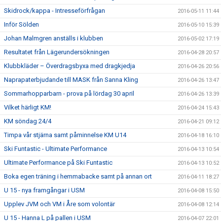
Skidrock/kappa - Intresseförfrågan
2016-05-11 11:44
Inför Sölden
2016-05-10 15:39
Johan Malmgren anställs i klubben
2016-05-02 17:19
Resultatet från Lägerundersökningen
2016-04-28 20:57
Klubbkläder – Överdragsbyxa med dragkjedja
2016-04-26 20:56
Naprapaterbjudande till MASK från Sanna Kling
2016-04-26 13:47
Sommarhopparbarn - prova på lördag 30 april
2016-04-26 13:39
Vilket härligt KM!
2016-04-24 15:43
KM söndag 24/4
2016-04-21 09:12
Timpa vår stjärna samt påminnelse KM U14
2016-04-18 16:10
Ski Funtastic - Ultimate Performance
2016-04-13 10:54
Ultimate Performance på Ski Funtastic
2016-04-13 10:52
Boka egen träning i hemmabacke samt på annan ort
2016-04-11 18:27
U 15 - nya framgångar i USM
2016-04-08 15:50
Upplev JVM och VM i Åre som volontär
2016-04-08 12:14
U 15 - Hanna L på pallen i USM
2016-04-07 22:01