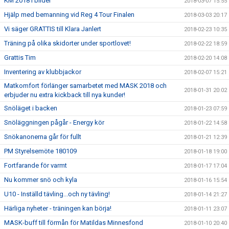
KM 2018 i bilder
2018-03-07 15:55
Hjälp med bemanning vid Reg 4 Tour Finalen
2018-03-03 20:17
Vi säger GRATTIS till Klara Janlert
2018-02-23 10:35
Träning på olika skidorter under sportlovet!
2018-02-22 18:59
Grattis Tim
2018-02-20 14:08
Inventering av klubbjackor
2018-02-07 15:21
Matkomfort förlänger samarbetet med MASK 2018 och
2018-01-31 20:02
erbjuder nu extra kickback till nya kunder!
Snöläget i backen
2018-01-23 07:59
Snöläggningen pågår - Energy kör
2018-01-22 14:58
Snökanonerna går för fullt
2018-01-21 12:39
PM Styrelsemöte 180109
2018-01-18 19:00
Fortfarande för varmt
2018-01-17 17:04
Nu kommer snö och kyla
2018-01-16 15:54
U10 - Inställd tävling...och ny tävling!
2018-01-14 21:27
Härliga nyheter - träningen kan börja!
2018-01-11 23:07
MASK-buff till förmån för Matildas Minnesfond
2018-01-10 20:40