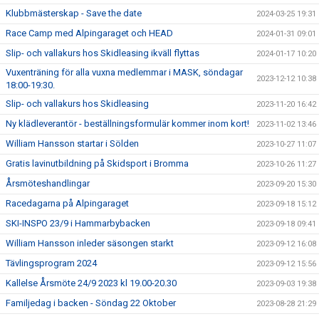
Klubbmästerskap - Save the date
2024-03-25 19:31
Race Camp med Alpingaraget och HEAD
2024-01-31 09:01
Slip- och vallakurs hos Skidleasing ikväll flyttas
2024-01-17 10:20
Vuxenträning för alla vuxna medlemmar i MASK, söndagar
2023-12-12 10:38
18:00-19:30.
Slip- och vallakurs hos Skidleasing
2023-11-20 16:42
Ny klädleverantör - beställningsformulär kommer inom kort!
2023-11-02 13:46
William Hansson startar i Sölden
2023-10-27 11:07
Gratis lavinutbildning på Skidsport i Bromma
2023-10-26 11:27
Årsmöteshandlingar
2023-09-20 15:30
Racedagarna på Alpingaraget
2023-09-18 15:12
SKI-INSPO 23/9 i Hammarbybacken
2023-09-18 09:41
William Hansson inleder säsongen starkt
2023-09-12 16:08
Tävlingsprogram 2024
2023-09-12 15:56
Kallelse Årsmöte 24/9 2023 kl 19.00-20.30
2023-09-03 19:38
Familjedag i backen - Söndag 22 Oktober
2023-08-28 21:29