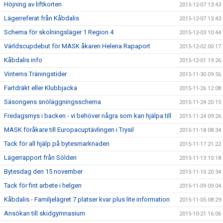
Höjning av liftkorten
2015-12-07 13:43
Lägerreferat från Kåbdalis
2015-12-07 13:43
Schema för skolningsläger 1 Region 4
2015-12-03 10:44
Världscupdebut för MASK åkaren Helena Rapaport
2015-12-02 00:17
Kåbdalis info
2015-12-01 19:26
Vinterns Träningstider
2015-11-30 09:56
Fartdräkt eller Klubbjacka
2015-11-26 12:08
Säsongens snöläggningsschema
2015-11-24 20:15
Fredagsmys i backen - vi behöver några som kan hjälpa till
2015-11-24 09:26
MASK föråkare till Europacuptävlingen i Trysil
2015-11-18 08:34
Tack för all hjälp på bytesmarknaden
2015-11-17 21:22
Lägerrapport från Sölden
2015-11-13 10:18
Bytesdag den 15 november
2015-11-10 20:34
Tack för fint arbete i helgen
2015-11-09 09:04
Kåbdalis - Familjelägret 7 platser kvar plus lite information
2015-11-05 08:29
Ansökan till skidgymnasium
2015-10-21 16:06