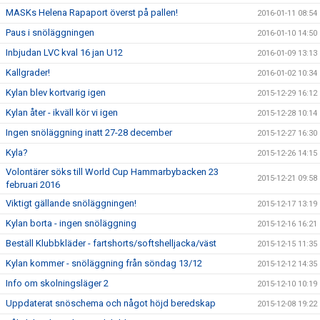
MASKs Helena Rapaport överst på pallen!
2016-01-11 08:54
Paus i snöläggningen
2016-01-10 14:50
Inbjudan LVC kval 16 jan U12
2016-01-09 13:13
Kallgrader!
2016-01-02 10:34
Kylan blev kortvarig igen
2015-12-29 16:12
Kylan åter - ikväll kör vi igen
2015-12-28 10:14
Ingen snöläggning inatt 27-28 december
2015-12-27 16:30
Kyla?
2015-12-26 14:15
Volontärer söks till World Cup Hammarbybacken 23
2015-12-21 09:58
februari 2016
Viktigt gällande snöläggningen!
2015-12-17 13:19
Kylan borta - ingen snöläggning
2015-12-16 16:21
Beställ Klubbkläder - fartshorts/softshelljacka/väst
2015-12-15 11:35
Kylan kommer - snöläggning från söndag 13/12
2015-12-12 14:35
Info om skolningsläger 2
2015-12-10 10:19
Uppdaterat snöschema och något höjd beredskap
2015-12-08 19:22