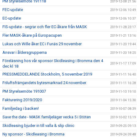
PM Styrelsemöte 191118
2019-12-08 21:56
FEC-update
2019-12-06 10:49
EC-update
2019-12-06 10:37
FIS-update - segrar och fler EC-åkare från MASK
2019-11-28 23:17
Fler MASK-åkare på Europacupen
2019-11-21 13:16
Lukas och Wille åker EC i Funäs 29 november
2019-11-20 19:44
Ansvar i åldersgrupperna
2019-11-20 18:25
Föreläsning hos vår sponsor Skidleasing i Bromma den 4
2019-11-17 17:09
dec kl 18
PRESSMEDDELANDE Stockholm, 5 november 2019
2019-11-11 16:40
Friluftsfrämjandets bytesmarknad 24 november.
2019-11-11 16:28
PM Styrelsemöte 191007
2019-11-10 19:10
Fakturering 2019/2020
2019-11-04 15:30
Familjedag i backen!
2019-10-07 08:39
Save the date - MASK familjeläger vecka 5 i Stöten
2019-10-02 15:19
Skidleasing bjuder in till valla & slip clinic
2019-09-25 09:13
Ny sponsor - Skidleasing i Bromma
2019-09-24 09:48