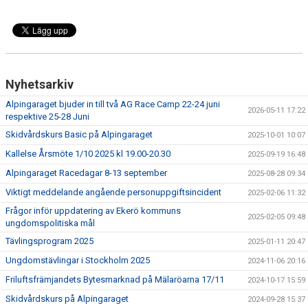
BILDGALLERI
SPONSORER & PARTNERS
KLUBBKLÄDER
Nyhetsarkiv
MATILDA RAPAPORT MINNESFOND
Alpingaraget bjuder in till två AG Race Camp 22-24 juni
2026-05-11 17:22
respektive 25-28 Juni
Skidvårdskurs Basic på Alpingaraget
2025-10-01 10:07
Kallelse Årsmöte 1/10 2025 kl 19.00-20.30
2025-09-19 16:48
Alpingaraget Racedagar 8-13 september
2025-08-28 09:34
Viktigt meddelande angående personuppgiftsincident
2025-02-06 11:32
Frågor inför uppdatering av Ekerö kommuns
2025-02-05 09:48
ungdomspolitiska mål
Tävlingsprogram 2025
2025-01-11 20:47
Ungdomstävlingar i Stockholm 2025
2024-11-06 20:16
Friluftsfrämjandets Bytesmarknad på Mälaröarna 17/11
2024-10-17 15:59
Skidvårdskurs på Alpingaraget
2024-09-28 15:37