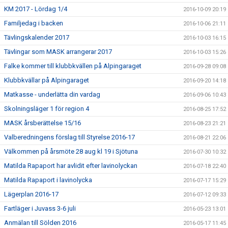
KM 2017 - Lördag 1/4
2016-10-09 20:19
Familjedag i backen
2016-10-06 21:11
Tävlingskalender 2017
2016-10-03 16:15
Tävlingar som MASK arrangerar 2017
2016-10-03 15:26
Falke kommer till klubbkvällen på Alpingaraget
2016-09-28 09:08
Klubbkvällar på Alpingaraget
2016-09-20 14:18
Matkasse - underlätta din vardag
2016-09-06 10:43
Skolningsläger 1 för region 4
2016-08-25 17:52
MASK årsberättelse 15/16
2016-08-23 21:21
Valberedningens förslag till Styrelse 2016-17
2016-08-21 22:06
Välkommen på årsmöte 28 aug kl 19 i Sjötuna
2016-07-30 10:32
Matilda Rapaport har avlidit efter lavinolyckan
2016-07-18 22:40
Matilda Rapaport i lavinolycka
2016-07-17 15:29
Lägerplan 2016-17
2016-07-12 09:33
Fartläger i Juvass 3-6 juli
2016-05-23 13:01
Anmälan till Sölden 2016
2016-05-17 11:45