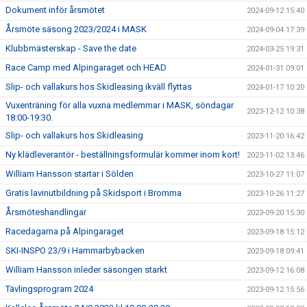
Dokument inför årsmötet
2024-09-12 15:40
Årsmöte säsong 2023/2024 i MASK
2024-09-04 17:39
Klubbmästerskap - Save the date
2024-03-25 19:31
Race Camp med Alpingaraget och HEAD
2024-01-31 09:01
Slip- och vallakurs hos Skidleasing ikväll flyttas
2024-01-17 10:20
Vuxenträning för alla vuxna medlemmar i MASK, söndagar
2023-12-12 10:38
18:00-19:30.
Slip- och vallakurs hos Skidleasing
2023-11-20 16:42
Ny klädleverantör - beställningsformulär kommer inom kort!
2023-11-02 13:46
William Hansson startar i Sölden
2023-10-27 11:07
Gratis lavinutbildning på Skidsport i Bromma
2023-10-26 11:27
Årsmöteshandlingar
2023-09-20 15:30
Racedagarna på Alpingaraget
2023-09-18 15:12
SKI-INSPO 23/9 i Hammarbybacken
2023-09-18 09:41
William Hansson inleder säsongen starkt
2023-09-12 16:08
Tävlingsprogram 2024
2023-09-12 15:56