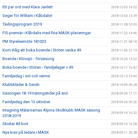
Ett par ord med Klara Janlert
2018-12-03 14:02
Seger för William i Kåbdalis!
2018-12-03 13:39
Tävlingsprogram 2019
2018-11-28 10:05
FIS-premiär i Kåbdalis med fina MASK-placeringar
2018-11-22 14:46
PM Styrelsemöte 181023
2018-11-21 08:10
Kom ihåg att boka boende i Stöten vecka 49
2018-11-06 21:19
Boende i Klövsjö - försäsong
2018-10-24 13:52
Boka boende i Stöten - familjeläger v 49.
2018-10-17 16:42
Familjedag i sol och värme
2018-10-13 19:45
Klubbkläder & Swish
2018-10-09 09:28
Säsongen 18-19 träningstider på snö
2018-09-24 17:11
Familjedag den 13 oktober
2018-09-24 09:26
Intagning Mälaröarnas Alpina Skidklubb MASK säsong
2018-09-14 16:32
2018-2019
Skistar All kort
2018-09-14 16:08
Nya krav på ledare i MASK
2018-09-11 20:38