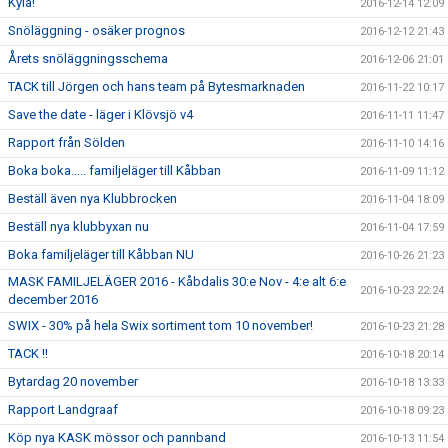
Kyla!
2016-12-14 12:09
Snöläggning - osäker prognos
2016-12-12 21:43
Årets snöläggningsschema
2016-12-06 21:01
TACK till Jörgen och hans team på Bytesmarknaden
2016-11-22 10:17
Save the date - läger i Klövsjö v4
2016-11-11 11:47
Rapport från Sölden
2016-11-10 14:16
Boka boka..... familjeläger till Kåbban
2016-11-09 11:12
Beställ även nya Klubbrocken
2016-11-04 18:09
Beställ nya klubbyxan nu
2016-11-04 17:59
Boka familjeläger till Kåbban NU
2016-10-26 21:23
MASK FAMILJELÄGER 2016 - Kåbdalis 30:e Nov - 4:e alt 6:e
2016-10-23 22:24
december 2016
SWIX - 30% på hela Swix sortiment tom 10 november!
2016-10-23 21:28
TACK !!
2016-10-18 20:14
Bytardag 20 november
2016-10-18 13:33
Rapport Landgraaf
2016-10-18 09:23
Köp nya KASK mössor och pannband
2016-10-13 11:54