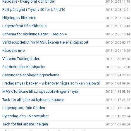
Kåbdalis - kvarglömt och bilder
2015-12-08 11:48
Fullt på lägret i Trysil v 50 för U14 U16
2015-12-08 10:21
Höjning av liftkorten
2015-12-07 13:43
Lägerreferat från Kåbdalis
2015-12-07 13:43
Schema för skolningsläger 1 Region 4
2015-12-03 10:44
Världscupdebut för MASK åkaren Helena Rapaport
2015-12-02 00:17
Kåbdalis info
2015-12-01 19:26
Vinterns Träningstider
2015-11-30 09:56
Fartdräkt eller Klubbjacka
2015-11-26 12:08
Säsongens snöläggningsschema
2015-11-24 20:15
Fredagsmys i backen - vi behöver några som kan hjälpa till
2015-11-24 09:26
MASK föråkare till Europacuptävlingen i Trysil
2015-11-18 08:34
Tack för all hjälp på bytesmarknaden
2015-11-17 21:22
Lägerrapport från Sölden
2015-11-13 10:18
Bytesdag den 15 november
2015-11-10 20:34
Tack för fint arbete i helgen
2015-11-09 09:04