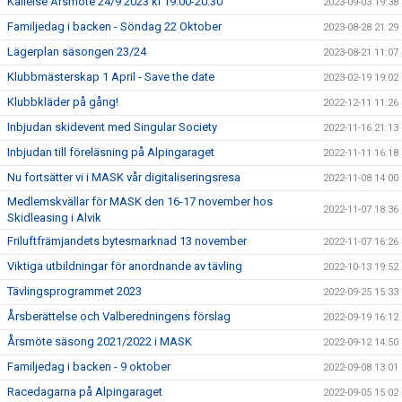
Kallelse Årsmöte 24/9 2023 kl 19.00-20.30
2023-09-03 19:38
Familjedag i backen - Söndag 22 Oktober
2023-08-28 21:29
Lägerplan säsongen 23/24
2023-08-21 11:07
Klubbmästerskap 1 April - Save the date
2023-02-19 19:02
Klubbkläder på gång!
2022-12-11 11:26
Inbjudan skidevent med Singular Society
2022-11-16 21:13
Inbjudan till föreläsning på Alpingaraget
2022-11-11 16:18
Nu fortsätter vi i MASK vår digitaliseringsresa
2022-11-08 14:00
Medlemskvällar för MASK den 16-17 november hos
2022-11-07 18:36
Skidleasing i Alvik
Friluftfrämjandets bytesmarknad 13 november
2022-11-07 16:26
Viktiga utbildningar för anordnande av tävling
2022-10-13 19:52
Tävlingsprogrammet 2023
2022-09-25 15:33
Årsberättelse och Valberedningens förslag
2022-09-19 16:12
Årsmöte säsong 2021/2022 i MASK
2022-09-12 14:50
Familjedag i backen - 9 oktober
2022-09-08 13:01
Racedagarna på Alpingaraget
2022-09-05 15:02