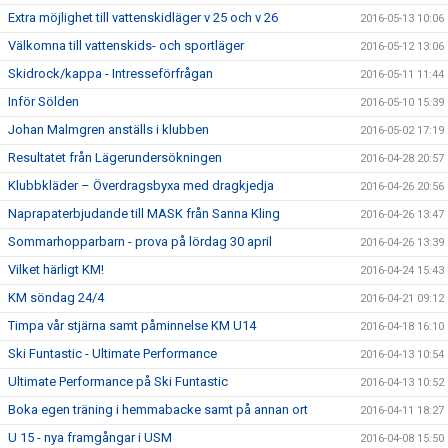
Extra möjlighet till vattenskidläger v 25 och v 26
2016-05-13 10:06
Välkomna till vattenskids- och sportläger
2016-05-12 13:06
Skidrock/kappa - Intresseförfrågan
2016-05-11 11:44
Inför Sölden
2016-05-10 15:39
Johan Malmgren anställs i klubben
2016-05-02 17:19
Resultatet från Lägerundersökningen
2016-04-28 20:57
Klubbkläder – Överdragsbyxa med dragkjedja
2016-04-26 20:56
Naprapaterbjudande till MASK från Sanna Kling
2016-04-26 13:47
Sommarhopparbarn - prova på lördag 30 april
2016-04-26 13:39
Vilket härligt KM!
2016-04-24 15:43
KM söndag 24/4
2016-04-21 09:12
Timpa vår stjärna samt påminnelse KM U14
2016-04-18 16:10
Ski Funtastic - Ultimate Performance
2016-04-13 10:54
Ultimate Performance på Ski Funtastic
2016-04-13 10:52
Boka egen träning i hemmabacke samt på annan ort
2016-04-11 18:27
U 15 - nya framgångar i USM
2016-04-08 15:50