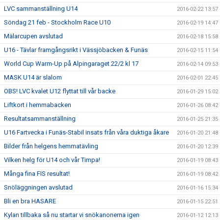
LVC sammanställning U14
2016-02-22 13:57
Söndag 21 feb - Stockholm Race U10
2016-02-19 14:47
Mälarcupen avslutad
2016-02-18 15:58
U16 - Tävlar framgångsrikt i Vässjöbacken & Funäs
2016-02-15 11:54
World Cup Warm-Up på Alpingaraget 22/2 kl 17
2016-02-14 09:53
MASK U14 är slalom
2016-02-01 22:45
OBS! LVC kvalet U12 flyttat till vår backe
2016-01-29 15:02
Liftkort i hemmabacken
2016-01-26 08:42
Resultatsammanställning
2016-01-25 21:35
U16 Fartvecka i Funäs-Stabil insats från våra duktiga åkare
2016-01-20 21:48
Bilder från helgens hemmatävling
2016-01-20 12:39
Vilken helg för U14 och vår Timpa!
2016-01-19 08:43
Många fina FIS resultat!
2016-01-19 08:42
Snöläggningen avslutad
2016-01-16 15:34
Bli en bra HASARE
2016-01-15 22:51
Kylan tillbaka så nu startar vi snökanonerna igen
2016-01-12 12:13