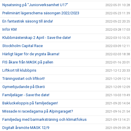
Nysatsning på ”Juniorverksamhet U17”
2022-05-31 10:28
Preliminärt lägerschema säsongen 2022/2023
2022-05-23 11:39
En fantastisk säsong till ända!
2022-05-22 20:25
Inför KM
2022-03-28 17:03
Klubbmästerskap 2 April - Save the date!
2022-03-10 10:25
Stockholm Capital Race
2022-03-09 12:11
Härligt läger för de yngsta åkarna!
2022-02-03 18:38
FIS åkare från MASK på pallen
2022-01-16 20:01
Liftkort till klubbpris
2021-12-12 20:33
Träningsstart och liftkort!
2021-12-09 12:14
Gymerbjudande på Ekerö
2021-12-09 12:09
Familjeläger - Save the date!
2021-10-03 19:49
Bakluckeloppis på familjedagen!
2021-09-20 14:04
Missade ni racedagarna på Alpingaraget?
2021-09-16 21:54
Familjedag med barmarksträning och klimatfokus
2021-09-13 14:21
Digitalt årsmöte MASK 12/9
2021-09-09 09:28