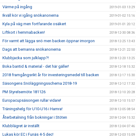
Värme på ingång
2019-01-03 13:29
Ikväll kör vi igång snökanonerna
2019-01-02 15:16
Kyla på väg men fortfarande osäkert
2019-01-01 20:12
Liftkort i hemmabacken!
2018-12-30 08:36
För varmt att lägga snö men backen öppnar imorgon
2018-12-25 13:43
Dags att bemanna snökanonerna
2018-12-21 22:50
Klubbjacka som julklapp?!
2018-12-20 13:25
Boka bantid & material - det här gäller!
2018-12-18 15:32
2018 framgångsrikt år för investeringsmedel till backen
2018-12-17 15:30
Säsongens Snöläggningsschema 2018-19
2018-12-12 17:32
PM Styrelsemöte 181126
2018-12-10 20:28
Europacupsäsongen rullar vidare!
2018-12-10 15:57
Träningshelg för U10-U16 i Hamra!
2018-12-05 08:54
Återbetalning från bokningar i Stöten
2018-12-04 15:32
Klubblägret är inställt
2018-12-04 07:46
Lukas kör EC i Funäs 4-5 dec!
2018-12-03 15:09