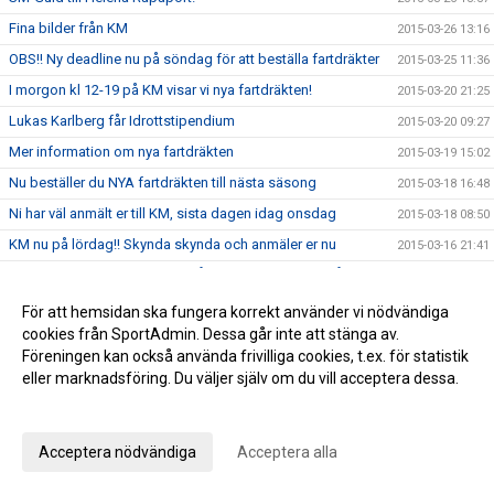
Fina bilder från KM
2015-03-26 13:16
OBS!! Ny deadline nu på söndag för att beställa fartdräkter
2015-03-25 11:36
I morgon kl 12-19 på KM visar vi nya fartdräkten!
2015-03-20 21:25
Lukas Karlberg får Idrottstipendium
2015-03-20 09:27
Mer information om nya fartdräkten
2015-03-19 15:02
Nu beställer du NYA fartdräkten till nästa säsong
2015-03-18 16:48
Ni har väl anmält er till KM, sista dagen idag onsdag
2015-03-18 08:50
KM nu på lördag!! Skynda skynda och anmäler er nu
2015-03-16 21:41
KM flyttat till lördag 21 mars så kom och gör det till årets
2015-03-15 12:21
trevligaste händelse
För att hemsidan ska fungera korrekt använder vi nödvändiga
20 % rabatt på Skistar shoppen
2015-03-13 11:02
cookies från SportAdmin. Dessa går inte att stänga av.
Matkomfort bjuder på Gulaschsoppa!
Föreningen kan också använda frivilliga cookies, t.ex. för statistik
2015-03-12 08:52
eller marknadsföring. Du väljer själv om du vill acceptera dessa.
NY FARTDRÄKT
2015-03-11 11:44
Anpassa dina val
Missa inte SWIX alpinstavar med 40 % rabatt
2015-03-09 11:41
Vill du ha middagen förberedd av en kock?
2015-03-06 10:29
Acceptera nödvändiga
Acceptera alla
SWIX stavar -40%
2015-03-06 10:08