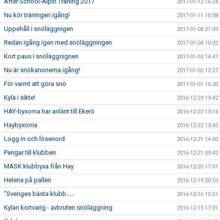
After School-Alpin Träning 2017
2017-01-12 16:24
Nu kör träningen igång!
2017-01-11 10:38
Uppehåll i snöläggnigen
2017-01-08 21:09
Redan igång igen med snöläggningen
2017-01-04 10:32
Kort paus i snöläggnignen
2017-01-03 14:47
Nu är snökanonerna igång!
2017-01-02 12:27
För varmt att göra snö
2017-01-01 16:20
Kyla i sikte!
2016-12-29 19:42
HAY-byxorna har anlänt till Ekerö
2016-12-23 13:14
Haybyxorna
2016-12-22 13:45
Logg in och lösenord
2016-12-21 14:00
Pengar till klubben
2016-12-21 09:42
MASK klubbyxa från Hay
2016-12-20 17:01
Helena på pallen
2016-12-19 20:59
"Sveriges bästa klubb.....
2016-12-16 10:51
Kylan kortvarig - avbruten snöläggning
2016-12-15 17:31