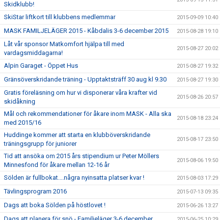
Skidklubb!
SkiStar liftkort till klubbens medlemmar
2015-09-09 10:40
MASK FAMILJELÄGER 2015 - Kåbdalis 3-6 december 2015
2015-08-28 19:10
Låt vår sponsor Matkomfort hjälpa till med
2015-08-27 20:02
vardagsmiddagarna!
Alpin Garaget - Öppet Hus
2015-08-27 19:32
Gränsöverskridande träning - Upptaktsträff 30 aug kl 9.30
2015-08-27 19:30
Gratis föreläsning om hur vi disponerar våra krafter vid
2015-08-26 20:57
skidåkning
Mål och rekommendationer för åkare inom MASK - Alla ska
2015-08-18 23:24
med 2015/16
Huddinge kommer att starta en klubböverskridande
2015-08-17 23:50
träningsgrupp för juniorer
Tid att ansöka om 2015 års stipendium ur Peter Möllers
2015-08-06 19:50
Minnesfond för åkare mellan 12-16 år
Sölden är fullbokat....några nyinsatta platser kvar !
2015-08-03 17:29
Tävlingsprogram 2016
2015-07-13 09:35
Dags att boka Sölden på höstlovet !
2015-06-26 13:27
Dags att planera för snö - Familjeläger 3-6 december
2015-06-25 10:29