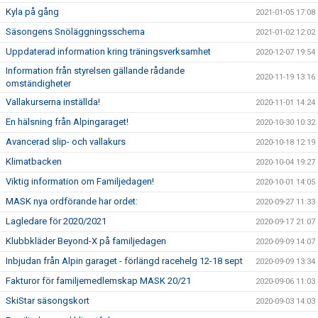
Kyla på gång
2021-01-05 17:08
Säsongens Snöläggningsschema
2021-01-02 12:02
Uppdaterad information kring träningsverksamhet
2020-12-07 19:54
Information från styrelsen gällande rådande
2020-11-19 13:16
omständigheter
Vallakurserna inställda!
2020-11-01 14:24
En hälsning från Alpingaraget!
2020-10-30 10:32
Avancerad slip- och vallakurs
2020-10-18 12:19
Klimatbacken
2020-10-04 19:27
Viktig information om Familjedagen!
2020-10-01 14:05
MASK nya ordförande har ordet:
2020-09-27 11:33
Lagledare för 2020/2021
2020-09-17 21:07
Klubbkläder Beyond-X på familjedagen
2020-09-09 14:07
Inbjudan från Alpin garaget - förlängd racehelg 12-18 sept
2020-09-09 13:34
Fakturor för familjemedlemskap MASK 20/21
2020-09-06 11:03
SkiStar säsongskort
2020-09-03 14:03