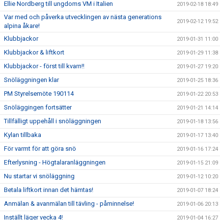
Ellie Nordberg till ungdoms VM i Italien
2019-02-18 18:49
Var med och påverka utvecklingen av nästa generations
2019-02-12 19:52
alpina åkare!
Klubbjackor
2019-01-31 11:00
Klubbjackor & liftkort
2019-01-29 11:38
Klubbjackor - först till kvarn!!
2019-01-27 19:20
Snöläggningen klar
2019-01-25 18:36
PM Styrelsemöte 190114
2019-01-22 20:53
Snöläggingen fortsätter
2019-01-21 14:14
Tillfälligt uppehåll i snöläggningen
2019-01-18 13:56
Kylan tillbaka
2019-01-17 13:40
För varmt för att göra snö
2019-01-16 17:24
Efterlysning - Högtalaranläggningen
2019-01-15 21:09
Nu startar vi snöläggning
2019-01-12 10:20
Betala liftkort innan det hämtas!
2019-01-07 18:24
Anmälan & avanmälan till tävling - påminnelse!
2019-01-06 20:13
Inställt läger vecka 4!
2019-01-04 16:27