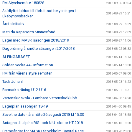
PM Styrelsemöte 180828
2018-09-06 09:04
Skidlyftet bidrar till förbättrad belysningen i
2018-08-29 16:21
Ekebyhovsbacken.
Årets Initiativ
2018-08-29 15:29
Matilda Rapaports Minnesfond
2018-08-29 12:09
Läger med MASK säsongen 2018/2019
2018-08-27 11:06
Dagordning årsmöte säsongen 2017/2018
2018-08-02 08:32
ALPINGARAGET
2018-05-14 15:13
Sölden vecka 44 - information
2018-05-14 10:38
PM från vårens styrelsemöten
2018-05-07 09:00
Tack Johan!
2018-05-03 16:23
Barmarksträning U12-U16
2018-05-01 16:31
Vattenskidskola - Lambarö Vattenskidklubb
2018-04-30 14:20
Lägerplan säsongen 18-19
2018-04-30 09:45
Save the date - årsmöte 26 augusti 2018 kl 15.00
2018-04-25 18:58
Antagna till alpina RIG- och NIU- skolor HT 2018
2018-04-16 13:20
Framgångar för MASK i Stockholm Capital Race
2018-03-20 20:00