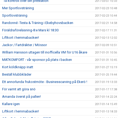
”Ta kontroll över din prestation”
2017-03-07 10:33
Mer Sportlovsträning
2017-02-23 10:48
Sportlovsträning
2017-02-23 10:44
Randonné -Testa & Träning i Ekebyhovsbacken
2017-02-21 14:58
Föräldraföreläsning-8:e Mars kl 18:30
2017-02-17 11:31
Liftkort i hemmabacken!
2017-02-13 12:02
Jackor / Fartdräkter / Mössor
2017-02-09 10:51
William Hansson uttagen till inofficella VM för U16 åkare
2017-01-31 10:56
MATKOMFORT - vår sponsor på plats i backen
2017-01-31 10:45
Kort köldknäpp inatt
2017-01-27 15:19
Beställ klubbkläder
2017-01-25 19:44
Ett annorlunda frukostmöte - Businesscarving på Ekerö !
2017-01-19 13:33
För varmt att göra snö
2017-01-17 17:38
Amanda överst på pallen!
2017-01-14 22:24
Kallare igen
2017-01-14 15:49
Liftkort i hemmabacken!
2017-01-13 18:33