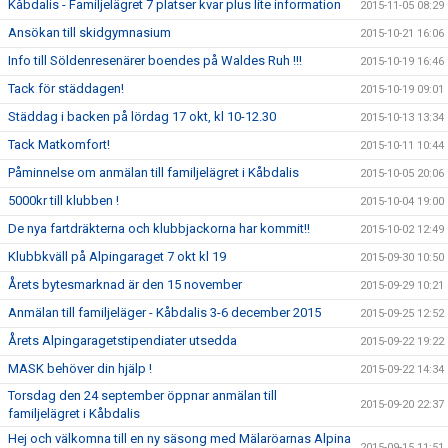
Kåbdalis - Familjelägret 7 platser kvar plus lite information
2015-11-05 08:29
Ansökan till skidgymnasium
2015-10-21 16:06
Info till Söldenresenärer boendes på Waldes Ruh !!!
2015-10-19 16:46
Tack för städdagen!
2015-10-19 09:01
Städdag i backen på lördag 17 okt, kl 10-12.30
2015-10-13 13:34
Tack Matkomfort!
2015-10-11 10:44
Påminnelse om anmälan till familjelägret i Kåbdalis
2015-10-05 20:06
5000kr till klubben !
2015-10-04 19:00
De nya fartdräkterna och klubbjackorna har kommit!!
2015-10-02 12:49
Klubbkväll på Alpingaraget 7 okt kl 19
2015-09-30 10:50
Årets bytesmarknad är den 15 november
2015-09-29 10:21
Anmälan till familjeläger - Kåbdalis 3-6 december 2015
2015-09-25 12:52
Årets Alpingaragetstipendiater utsedda
2015-09-22 19:22
MASK behöver din hjälp !
2015-09-22 14:34
Torsdag den 24 september öppnar anmälan till
2015-09-20 22:37
familjelägret i Kåbdalis
Hej och välkomna till en ny säsong med Mälaröarnas Alpina
2015-09-15 11:51