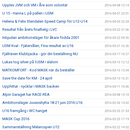
Upplev JVM och VM i Åre som volontär
2016-04-08 12:14
U 15 - Hanna L på pallen i USM
2016-04-07 22:01
Helena & Felix Stendalen Speed Camp för U12-U14
2016-04-03 22:24
Resultat från årets finalhelg i LVC
2016-03-22 21:06
Inbjudan ambitionsläger för åkare födda 2001
2016-03-22 09:35
USM Kval - Fjätervålen, Fina resultat av U16
2016-03-21 16:26
Fjällräven Klubbjacka - gör din beställning NU
2016-03-17 10:27
Lukas tog silver på YJSM i slalom
2016-03-15 12:12
MATKOMFORT - Kod MASK när du beställer
2016-03-15 12:04
Save the date för KM - 24 april
2016-03-13 15:21
Upphittat - nycklar i MASK backen
2016-03-11 10:06
Alpin Garaget har RACE-REA
2016-03-08 13:10
Ambitionsläger Juvasshytta 18-21 juni 2016 U16
2016-02-26 13:42
U16 framgång i WC hanget
2016-02-25 21:53
MASK Cup 2016
2016-02-25 17:19
Sammanställning Mälarcupen U12
2016-02-22 14:02