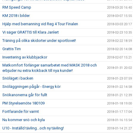
RM Speed Camp
2018-03-20 16:40
KM 2018 i bilder
2018-03-07 15:55
Hjälp med bemanning vid Reg 4 Tour Finalen
2018-03-03 20:17
Vi säger GRATTIS till Klara Janlert
2018-02-23 10:35
Träning på olika skidorter under sportlovet!
2018-02-22 18:59
Grattis Tim
2018-02-20 14:08
Inventering av klubbjackor
2018-02-07 15:21
Matkomfort förlänger samarbetet med MASK 2018 och
2018-01-31 20:02
erbjuder nu extra kickback till nya kunder!
Snöläget i backen
2018-01-23 07:59
Snöläggningen pågår - Energy kör
2018-01-22 14:58
Snökanonerna går för fullt
2018-01-21 12:39
PM Styrelsemöte 180109
2018-01-18 19:00
Fortfarande för varmt
2018-01-17 17:04
Nu kommer snö och kyla
2018-01-16 15:54
U10 - Inställd tävling...och ny tävling!
2018-01-14 21:27