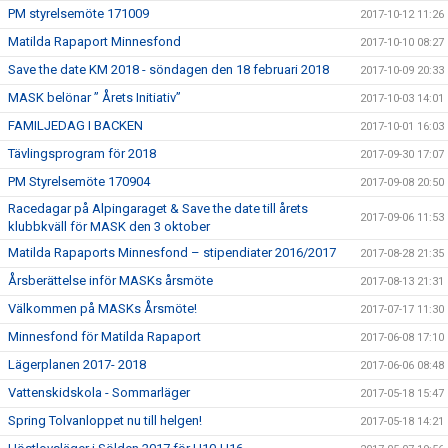
PM styrelsemöte 171009
2017-10-12 11:26
Matilda Rapaport Minnesfond
2017-10-10 08:27
Save the date KM 2018 - söndagen den 18 februari 2018
2017-10-09 20:33
MASK belönar ” Årets Initiativ”
2017-10-03 14:01
FAMILJEDAG I BACKEN
2017-10-01 16:03
Tävlingsprogram för 2018
2017-09-30 17:07
PM Styrelsemöte 170904
2017-09-08 20:50
Racedagar på Alpingaraget & Save the date till årets
2017-09-06 11:53
klubbkväll för MASK den 3 oktober
Matilda Rapaports Minnesfond – stipendiater 2016/2017
2017-08-28 21:35
Årsberättelse inför MASKs årsmöte
2017-08-13 21:31
Välkommen på MASKs Årsmöte!
2017-07-17 11:30
Minnesfond för Matilda Rapaport
2017-06-08 17:10
Lägerplanen 2017- 2018
2017-06-06 08:48
Vattenskidskola - Sommarläger
2017-05-18 15:47
Spring Tolvanloppet nu till helgen!
2017-05-18 14:21