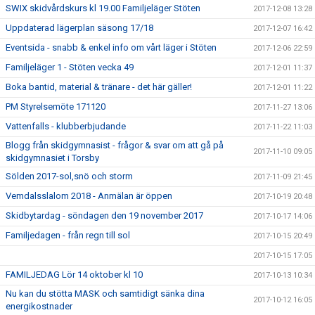
SWIX skidvårdskurs kl 19.00 Familjeläger Stöten
2017-12-08 13:28
Uppdaterad lägerplan säsong 17/18
2017-12-07 16:42
Eventsida - snabb & enkel info om vårt läger i Stöten
2017-12-06 22:59
Familjeläger 1 - Stöten vecka 49
2017-12-01 11:37
Boka bantid, material & tränare - det här gäller!
2017-12-01 11:22
PM Styrelsemöte 171120
2017-11-27 13:06
Vattenfalls - klubberbjudande
2017-11-22 11:03
Blogg från skidgymnasist - frågor & svar om att gå på
2017-11-10 09:05
skidgymnasiet i Torsby
Sölden 2017-sol,snö och storm
2017-11-09 21:45
Vemdalsslalom 2018 - Anmälan är öppen
2017-10-19 20:48
Skidbytardag - söndagen den 19 november 2017
2017-10-17 14:06
Familjedagen - från regn till sol
2017-10-15 20:49
2017-10-15 17:05
FAMILJEDAG Lör 14 oktober kl 10
2017-10-13 10:34
Nu kan du stötta MASK och samtidigt sänka dina
2017-10-12 16:05
energikostnader