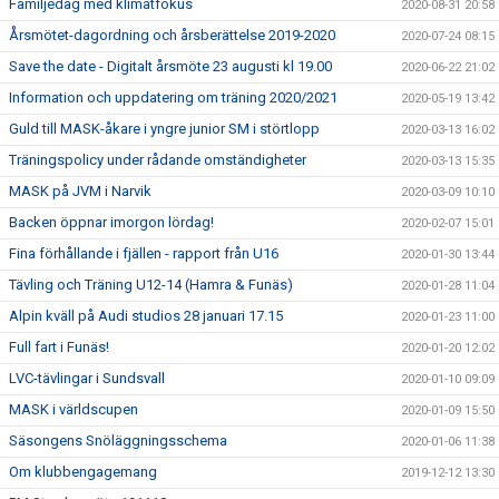
Familjedag med klimatfokus
2020-08-31 20:58
Årsmötet-dagordning och årsberättelse 2019-2020
2020-07-24 08:15
Save the date - Digitalt årsmöte 23 augusti kl 19.00
2020-06-22 21:02
Information och uppdatering om träning 2020/2021
2020-05-19 13:42
Guld till MASK-åkare i yngre junior SM i störtlopp
2020-03-13 16:02
Träningspolicy under rådande omständigheter
2020-03-13 15:35
MASK på JVM i Narvik
2020-03-09 10:10
Backen öppnar imorgon lördag!
2020-02-07 15:01
Fina förhållande i fjällen - rapport från U16
2020-01-30 13:44
Tävling och Träning U12-14 (Hamra & Funäs)
2020-01-28 11:04
Alpin kväll på Audi studios 28 januari 17.15
2020-01-23 11:00
Full fart i Funäs!
2020-01-20 12:02
LVC-tävlingar i Sundsvall
2020-01-10 09:09
MASK i världscupen
2020-01-09 15:50
Säsongens Snöläggningsschema
2020-01-06 11:38
Om klubbengagemang
2019-12-12 13:30