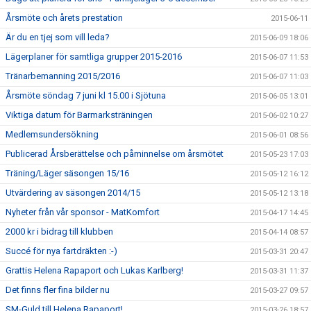
Årsmöte och årets prestation
2015-06-11
Är du en tjej som vill leda?
2015-06-09 18:06
Lägerplaner för samtliga grupper 2015-2016
2015-06-07 11:53
Tränarbemanning 2015/2016
2015-06-07 11:03
Årsmöte söndag 7 juni kl 15.00 i Sjötuna
2015-06-05 13:01
Viktiga datum för Barmarksträningen
2015-06-02 10:27
Medlemsundersökning
2015-06-01 08:56
Publicerad Årsberättelse och påminnelse om årsmötet
2015-05-23 17:03
Träning/Läger säsongen 15/16
2015-05-12 16:12
Utvärdering av säsongen 2014/15
2015-05-12 13:18
Nyheter från vår sponsor - MatKomfort
2015-04-17 14:45
2000 kr i bidrag till klubben
2015-04-14 08:57
Succé för nya fartdräkten :-)
2015-03-31 20:47
Grattis Helena Rapaport och Lukas Karlberg!
2015-03-31 11:37
Det finns fler fina bilder nu
2015-03-27 09:57
SM-Guld till Helena Rapaport!
2015-03-26 18:57