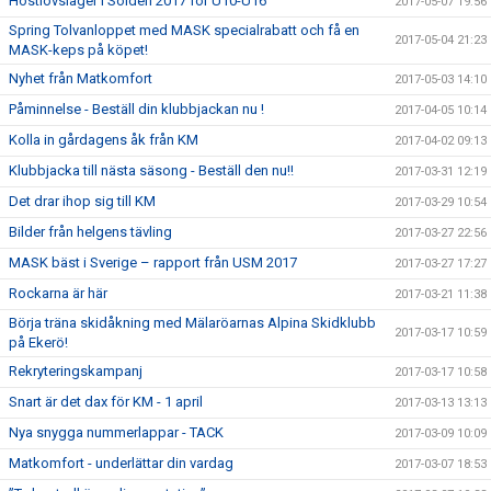
Höstlovsläger i Sölden 2017 för U10-U16
2017-05-07 19:56
Spring Tolvanloppet med MASK specialrabatt och få en
2017-05-04 21:23
MASK-keps på köpet!
Nyhet från Matkomfort
2017-05-03 14:10
Påminnelse - Beställ din klubbjackan nu !
2017-04-05 10:14
Kolla in gårdagens åk från KM
2017-04-02 09:13
Klubbjacka till nästa säsong - Beställ den nu!!
2017-03-31 12:19
Det drar ihop sig till KM
2017-03-29 10:54
Bilder från helgens tävling
2017-03-27 22:56
MASK bäst i Sverige – rapport från USM 2017
2017-03-27 17:27
Rockarna är här
2017-03-21 11:38
Börja träna skidåkning med Mälaröarnas Alpina Skidklubb
2017-03-17 10:59
på Ekerö!
Rekryteringskampanj
2017-03-17 10:58
Snart är det dax för KM - 1 april
2017-03-13 13:13
Nya snygga nummerlappar - TACK
2017-03-09 10:09
Matkomfort - underlättar din vardag
2017-03-07 18:53