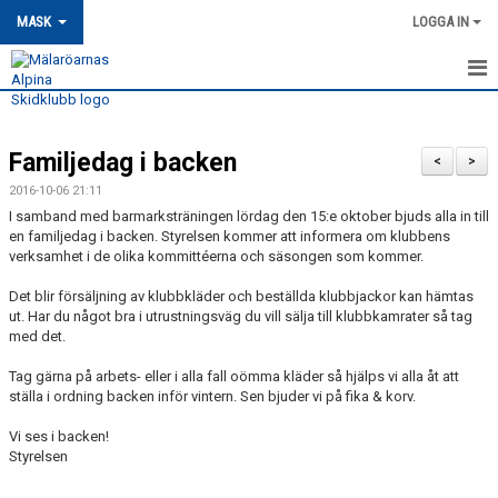
MASK
LOGGA IN
HEM
Familjedag i backen
MASK-NYHETER
<
>
2016-10-06 21:11
OM MASK
I samband med barmarksträningen lördag den 15:e oktober bjuds alla in till
en familjedag i backen. Styrelsen kommer att informera om klubbens
verksamhet i de olika kommittéerna och säsongen som kommer.
MEDLEMSSKAP
Det blir försäljning av klubbkläder och beställda klubbjackor kan hämtas
KONTAKT
ut. Har du något bra i utrustningsväg du vill sälja till klubbkamrater så tag
med det.
TRÄNING
Tag gärna på arbets- eller i alla fall oömma kläder så hjälps vi alla åt att
ställa i ordning backen inför vintern. Sen bjuder vi på fika & korv.
TÄVLING
Vi ses i backen!
MASK KALENDER
Styrelsen