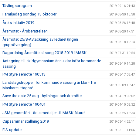
Tävlingsprogram
2019-09-16 21:43
Familjedag söndag 13 oktober
2019-08-30 13:38
Årets Initiativ 2019
2019-08-26 13:48
Årsmötet - Årsberättelsen
2019-08-20 17:31
Årsmötet 25/8-Avtackning av ledare! (Ingen
2019-08-18 19:14
gruppövergång)
Dagordning Årsmöte säsong 2018-2019 i MASK
2019-07-31 10:54
Antagning till skidgymnasium är nu klar inför kommande
2019-05-19 14:28
säsong
PM Styrelsemöte 190513
2019-05-17 08:47
Landslagstruppen för kommande säsong är klar - Tre
2019-05-09 10:47
Maskare uttagna!
Save the date 25 aug - hyllningar och årsmöte
2019-04-19 09:02
PM Styrelsemöte 190401
2019-04-10 08:32
JSM genomfört - ädla medaljer till MASK-åkare!
2019-03-25 16:34
Cupsammanställning 2019
2019-03-14 22:11
FIS-update
2019-03-11 11:06