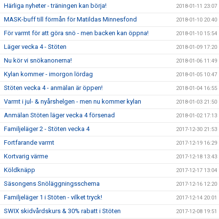
Härliga nyheter - träningen kan börja!
2018-01-11 23:07
MASK-buff till förmån för Matildas Minnesfond
2018-01-10 20:40
För varmt för att göra snö - men backen kan öppna!
2018-01-10 15:54
Läger vecka 4 - Stöten
2018-01-09 17:20
Nu kör vi snökanonerna!
2018-01-06 11:49
Kylan kommer - imorgon lördag
2018-01-05 10:47
Stöten vecka 4 - anmälan är öppen!
2018-01-04 16:55
Varmt i jul- & nyårshelgen - men nu kommer kylan
2018-01-03 21:50
Anmälan Stöten läger vecka 4 försenad
2018-01-02 17:13
Familjeläger 2 - Stöten vecka 4
2017-12-30 21:53
Fortfarande varmt
2017-12-19 16:29
Kortvarig värme
2017-12-18 13:43
Köldknäpp
2017-12-17 13:04
Säsongens Snöläggningsschema
2017-12-16 12:20
Familjeläger 1 i Stöten - vilket tryck!
2017-12-14 20:01
SWIX skidvårdskurs & 30% rabatt i Stöten
2017-12-08 19:51