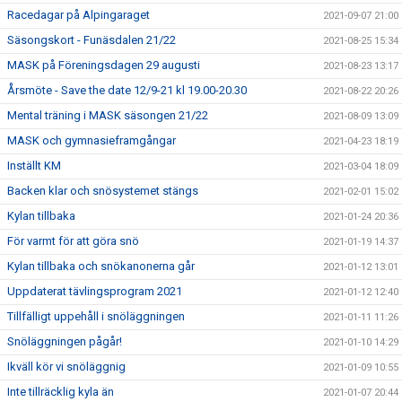
Racedagar på Alpingaraget
2021-09-07 21:00
Säsongskort - Funäsdalen 21/22
2021-08-25 15:34
MASK på Föreningsdagen 29 augusti
2021-08-23 13:17
Årsmöte - Save the date 12/9-21 kl 19.00-20.30
2021-08-22 20:26
Mental träning i MASK säsongen 21/22
2021-08-09 13:09
MASK och gymnasieframgångar
2021-04-23 18:19
Inställt KM
2021-03-04 18:09
Backen klar och snösystemet stängs
2021-02-01 15:02
Kylan tillbaka
2021-01-24 20:36
För varmt för att göra snö
2021-01-19 14:37
Kylan tillbaka och snökanonerna går
2021-01-12 13:01
Uppdaterat tävlingsprogram 2021
2021-01-12 12:40
Tillfälligt uppehåll i snöläggningen
2021-01-11 11:26
Snöläggningen pågår!
2021-01-10 14:29
Ikväll kör vi snöläggnig
2021-01-09 10:55
Inte tillräcklig kyla än
2021-01-07 20:44