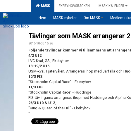
MASK
EKEBYHOVSBACKEN
MASK KALENDER
Hem
MASK-nyheter
Om MASK
Medlemssk
Tävlingar som MASK arrangerar 
2016-10-03 15:26
Följande tävlingar kommer vi tillsammans att arrangera 
4/2 U12
LVC-Kval, GS , Ekebyhov
18-19/2 U16
USM-kval, Fjätervålen, Arrangeras ihop med Järfälla och Hu
10/3 FIS
”Stockholm Capital Race” - Ekebyhov
11/3 FIS
"Stockholm Capital Race” - Huddinge
FIS-tävlingarna arrangeras ihop med Huddinge och Alpina 
26/3 U10 & U12
,
”King & Queen of the Hill” - Ekebyhov
"