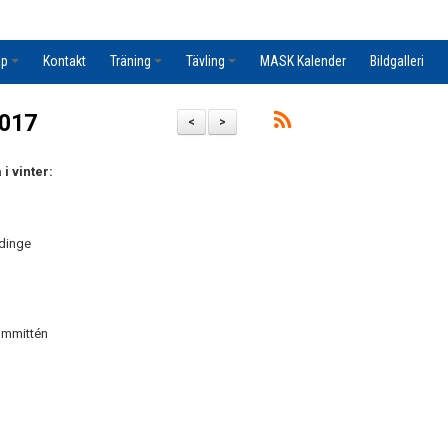
ap
Kontakt
Träning
Tävling
MASK Kalender
Bildgalleri
2017
<
>
i vinter:
ddinge
Kommittén