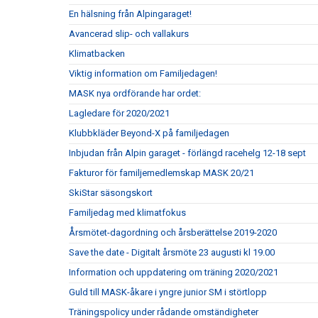
En hälsning från Alpingaraget!
Avancerad slip- och vallakurs
Klimatbacken
Viktig information om Familjedagen!
MASK nya ordförande har ordet:
Lagledare för 2020/2021
Klubbkläder Beyond-X på familjedagen
Inbjudan från Alpin garaget - förlängd racehelg 12-18 sept
Fakturor för familjemedlemskap MASK 20/21
SkiStar säsongskort
Familjedag med klimatfokus
Årsmötet-dagordning och årsberättelse 2019-2020
Save the date - Digitalt årsmöte 23 augusti kl 19.00
Information och uppdatering om träning 2020/2021
Guld till MASK-åkare i yngre junior SM i störtlopp
Träningspolicy under rådande omständigheter