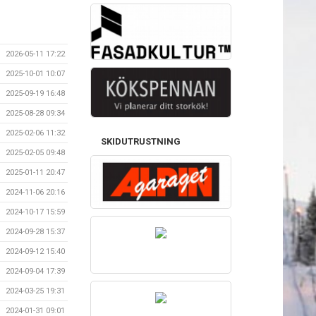
2026-05-11 17:22
2025-10-01 10:07
2025-09-19 16:48
2025-08-28 09:34
2025-02-06 11:32
SKIDUTRUSTNING
2025-02-05 09:48
2025-01-11 20:47
2024-11-06 20:16
2024-10-17 15:59
2024-09-28 15:37
2024-09-12 15:40
2024-09-04 17:39
2024-03-25 19:31
2024-01-31 09:01