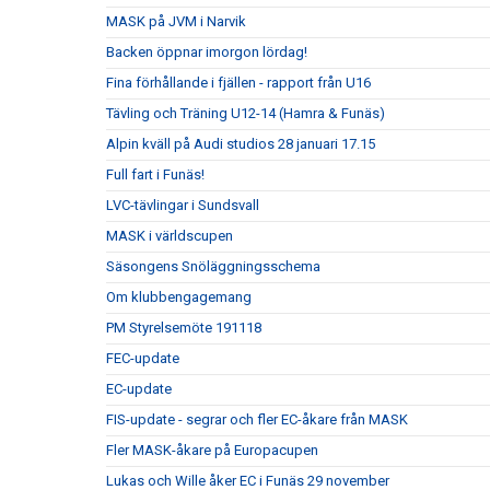
MASK på JVM i Narvik
Backen öppnar imorgon lördag!
Fina förhållande i fjällen - rapport från U16
Tävling och Träning U12-14 (Hamra & Funäs)
Alpin kväll på Audi studios 28 januari 17.15
Full fart i Funäs!
LVC-tävlingar i Sundsvall
MASK i världscupen
Säsongens Snöläggningsschema
Om klubbengagemang
PM Styrelsemöte 191118
FEC-update
EC-update
FIS-update - segrar och fler EC-åkare från MASK
Fler MASK-åkare på Europacupen
Lukas och Wille åker EC i Funäs 29 november