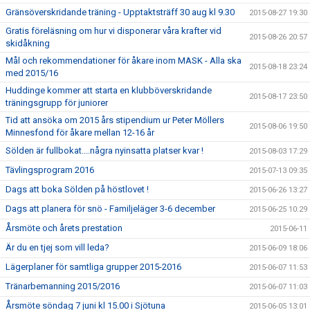
Gränsöverskridande träning - Upptaktsträff 30 aug kl 9.30
2015-08-27 19:30
Gratis föreläsning om hur vi disponerar våra krafter vid
2015-08-26 20:57
skidåkning
Mål och rekommendationer för åkare inom MASK - Alla ska
2015-08-18 23:24
med 2015/16
Huddinge kommer att starta en klubböverskridande
2015-08-17 23:50
träningsgrupp för juniorer
Tid att ansöka om 2015 års stipendium ur Peter Möllers
2015-08-06 19:50
Minnesfond för åkare mellan 12-16 år
Sölden är fullbokat....några nyinsatta platser kvar !
2015-08-03 17:29
Tävlingsprogram 2016
2015-07-13 09:35
Dags att boka Sölden på höstlovet !
2015-06-26 13:27
Dags att planera för snö - Familjeläger 3-6 december
2015-06-25 10:29
Årsmöte och årets prestation
2015-06-11
Är du en tjej som vill leda?
2015-06-09 18:06
Lägerplaner för samtliga grupper 2015-2016
2015-06-07 11:53
Tränarbemanning 2015/2016
2015-06-07 11:03
Årsmöte söndag 7 juni kl 15.00 i Sjötuna
2015-06-05 13:01