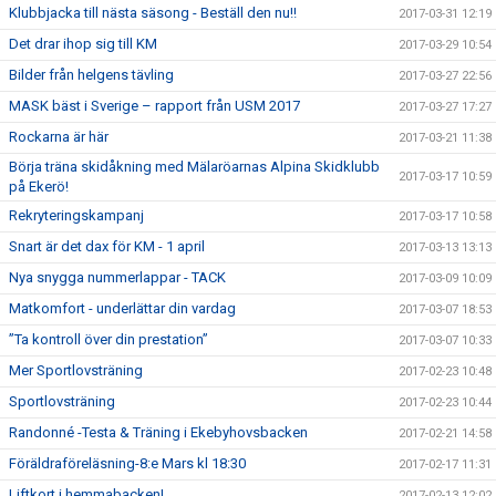
Klubbjacka till nästa säsong - Beställ den nu!!
2017-03-31 12:19
Det drar ihop sig till KM
2017-03-29 10:54
Bilder från helgens tävling
2017-03-27 22:56
MASK bäst i Sverige – rapport från USM 2017
2017-03-27 17:27
Rockarna är här
2017-03-21 11:38
Börja träna skidåkning med Mälaröarnas Alpina Skidklubb
2017-03-17 10:59
på Ekerö!
Rekryteringskampanj
2017-03-17 10:58
Snart är det dax för KM - 1 april
2017-03-13 13:13
Nya snygga nummerlappar - TACK
2017-03-09 10:09
Matkomfort - underlättar din vardag
2017-03-07 18:53
”Ta kontroll över din prestation”
2017-03-07 10:33
Mer Sportlovsträning
2017-02-23 10:48
Sportlovsträning
2017-02-23 10:44
Randonné -Testa & Träning i Ekebyhovsbacken
2017-02-21 14:58
Föräldraföreläsning-8:e Mars kl 18:30
2017-02-17 11:31
Liftkort i hemmabacken!
2017-02-13 12:02