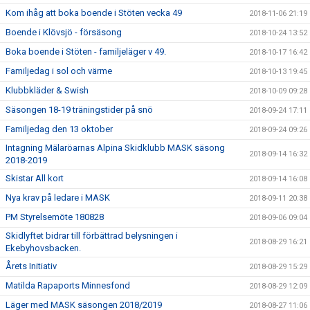
Kom ihåg att boka boende i Stöten vecka 49
2018-11-06 21:19
Boende i Klövsjö - försäsong
2018-10-24 13:52
Boka boende i Stöten - familjeläger v 49.
2018-10-17 16:42
Familjedag i sol och värme
2018-10-13 19:45
Klubbkläder & Swish
2018-10-09 09:28
Säsongen 18-19 träningstider på snö
2018-09-24 17:11
Familjedag den 13 oktober
2018-09-24 09:26
Intagning Mälaröarnas Alpina Skidklubb MASK säsong
2018-09-14 16:32
2018-2019
Skistar All kort
2018-09-14 16:08
Nya krav på ledare i MASK
2018-09-11 20:38
PM Styrelsemöte 180828
2018-09-06 09:04
Skidlyftet bidrar till förbättrad belysningen i
2018-08-29 16:21
Ekebyhovsbacken.
Årets Initiativ
2018-08-29 15:29
Matilda Rapaports Minnesfond
2018-08-29 12:09
Läger med MASK säsongen 2018/2019
2018-08-27 11:06