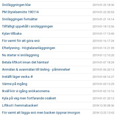
Snöläggningen klar
2019-01-25 18:36
PM Styrelsemöte 190114
2019-01-22 20:53
Snöläggingen fortsätter
2019-01-21 14:14
Tillfälligt uppehåll i snöläggningen
2019-01-18 13:56
Kylan tillbaka
2019-01-17 13:40
För varmt för att göra snö
2019-01-16 17:24
Efterlysning - Högtalaranläggningen
2019-01-15 21:09
Nu startar vi snöläggning
2019-01-12 10:20
Betala liftkort innan det hämtas!
2019-01-07 18:24
Anmälan & avanmälan till tävling - påminnelse!
2019-01-06 20:13
Inställt läger vecka 4!
2019-01-04 16:27
Värme på ingång
2019-01-03 13:29
Ikväll kör vi igång snökanonerna
2019-01-02 15:16
Kyla på väg men fortfarande osäkert
2019-01-01 20:12
Liftkort i hemmabacken!
2018-12-30 08:36
För varmt att lägga snö men backen öppnar imorgon
2018-12-25 13:43