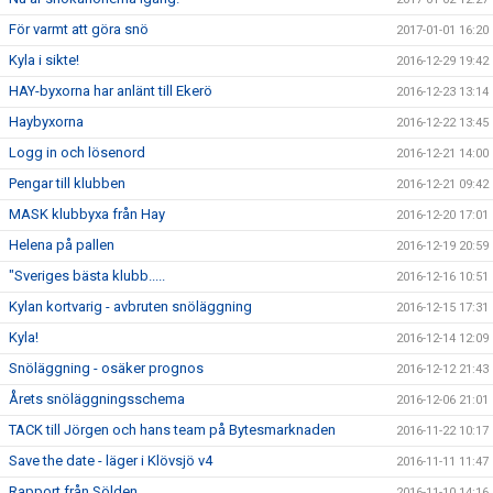
För varmt att göra snö
2017-01-01 16:20
Kyla i sikte!
2016-12-29 19:42
HAY-byxorna har anlänt till Ekerö
2016-12-23 13:14
Haybyxorna
2016-12-22 13:45
Logg in och lösenord
2016-12-21 14:00
Pengar till klubben
2016-12-21 09:42
MASK klubbyxa från Hay
2016-12-20 17:01
Helena på pallen
2016-12-19 20:59
"Sveriges bästa klubb.....
2016-12-16 10:51
Kylan kortvarig - avbruten snöläggning
2016-12-15 17:31
Kyla!
2016-12-14 12:09
Snöläggning - osäker prognos
2016-12-12 21:43
Årets snöläggningsschema
2016-12-06 21:01
TACK till Jörgen och hans team på Bytesmarknaden
2016-11-22 10:17
Save the date - läger i Klövsjö v4
2016-11-11 11:47
Rapport från Sölden
2016-11-10 14:16