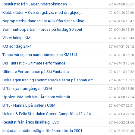
Resultatet från Lägerundersökningen
2016-04-28 20:57
Klubbkläder – Överdragsbyxa med dragkjedja
2016-04-26 20:56
Naprapaterbjudande till MASK från Sanna Kling
2016-04-26 13:47
Sommarhopparbarn - prova på lördag 30 april
2016-04-26 13:39
Vilket härligt KM!
2016-04-24 15:43
KM söndag 24/4
2016-04-21 09:12
Timpa vår stjärna samt påminnelse KM U14
2016-04-18 16:10
Ski Funtastic - Ultimate Performance
2016-04-13 10:54
Ultimate Performance på Ski Funtastic
2016-04-13 10:52
Boka egen träning i hemmabacke samt på annan ort
2016-04-11 18:27
U 15 - nya framgångar i USM
2016-04-08 15:50
Upplev JVM och VM i Åre som volontär
2016-04-08 12:14
U 15 - Hanna L på pallen i USM
2016-04-07 22:01
Helena & Felix Stendalen Speed Camp för U12-U14
2016-04-03 22:24
Resultat från årets finalhelg i LVC
2016-03-22 21:06
Inbjudan ambitionsläger för åkare födda 2001
2016-03-22 09:35