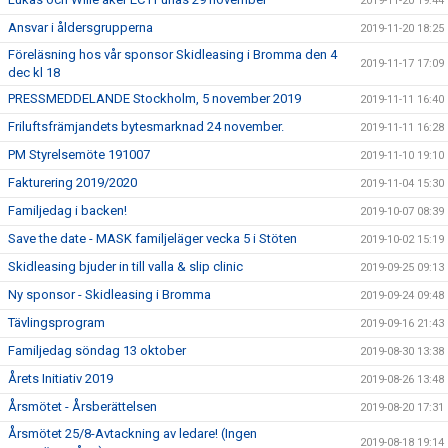
2019-11-20 19:44
Ansvar i åldersgrupperna
2019-11-20 18:25
Föreläsning hos vår sponsor Skidleasing i Bromma den 4
2019-11-17 17:09
dec kl 18
PRESSMEDDELANDE Stockholm, 5 november 2019
2019-11-11 16:40
Friluftsfrämjandets bytesmarknad 24 november.
2019-11-11 16:28
PM Styrelsemöte 191007
2019-11-10 19:10
Fakturering 2019/2020
2019-11-04 15:30
Familjedag i backen!
2019-10-07 08:39
Save the date - MASK familjeläger vecka 5 i Stöten
2019-10-02 15:19
Skidleasing bjuder in till valla & slip clinic
2019-09-25 09:13
Ny sponsor - Skidleasing i Bromma
2019-09-24 09:48
Tävlingsprogram
2019-09-16 21:43
Familjedag söndag 13 oktober
2019-08-30 13:38
Årets Initiativ 2019
2019-08-26 13:48
Årsmötet - Årsberättelsen
2019-08-20 17:31
Årsmötet 25/8-Avtackning av ledare! (Ingen
2019-08-18 19:14