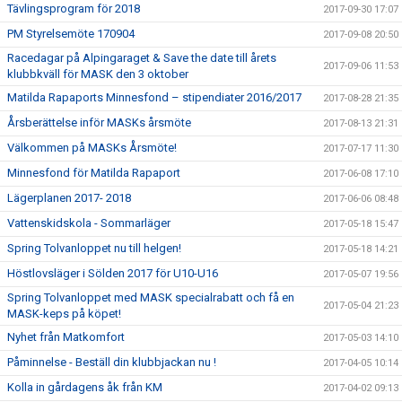
Tävlingsprogram för 2018
2017-09-30 17:07
PM Styrelsemöte 170904
2017-09-08 20:50
Racedagar på Alpingaraget & Save the date till årets
2017-09-06 11:53
klubbkväll för MASK den 3 oktober
Matilda Rapaports Minnesfond – stipendiater 2016/2017
2017-08-28 21:35
Årsberättelse inför MASKs årsmöte
2017-08-13 21:31
Välkommen på MASKs Årsmöte!
2017-07-17 11:30
Minnesfond för Matilda Rapaport
2017-06-08 17:10
Lägerplanen 2017- 2018
2017-06-06 08:48
Vattenskidskola - Sommarläger
2017-05-18 15:47
Spring Tolvanloppet nu till helgen!
2017-05-18 14:21
Höstlovsläger i Sölden 2017 för U10-U16
2017-05-07 19:56
Spring Tolvanloppet med MASK specialrabatt och få en
2017-05-04 21:23
MASK-keps på köpet!
Nyhet från Matkomfort
2017-05-03 14:10
Påminnelse - Beställ din klubbjackan nu !
2017-04-05 10:14
Kolla in gårdagens åk från KM
2017-04-02 09:13