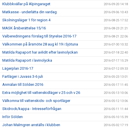
Klubbkvällar på Alpingaraget
2016-09-20 14:18
Matkasse - underlätta din vardag
2016-09-06 10:43
Skolningsläger 1 för region 4
2016-08-25 17:52
MASK årsberättelse 15/16
2016-08-23 21:21
Valberedningens förslag till Styrelse 2016-17
2016-08-21 22:06
Välkommen på årsmöte 28 aug kl 19 i Sjötuna
2016-07-30 10:32
Matilda Rapaport har avlidit efter lavinolyckan
2016-07-18 22:40
Matilda Rapaport i lavinolycka
2016-07-17 15:29
Lägerplan 2016-17
2016-07-12 09:33
Fartläger i Juvass 3-6 juli
2016-05-23 13:01
Anmälan till Sölden 2016
2016-05-17 11:45
Extra möjlighet till vattenskidläger v 25 och v 26
2016-05-13 10:06
Välkomna till vattenskids- och sportläger
2016-05-12 13:06
Skidrock/kappa - Intresseförfrågan
2016-05-11 11:44
Inför Sölden
2016-05-10 15:39
Johan Malmgren anställs i klubben
2016-05-02 17:19