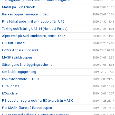
2020-03-13 15:35
MASK på JVM i Narvik
2020-03-09 10:10
Backen öppnar imorgon lördag!
2020-02-07 15:01
Fina förhållande i fjällen - rapport från U16
2020-01-30 13:44
Tävling och Träning U12-14 (Hamra & Funäs)
2020-01-28 11:04
Alpin kväll på Audi studios 28 januari 17.15
2020-01-23 11:00
Full fart i Funäs!
2020-01-20 12:02
LVC-tävlingar i Sundsvall
2020-01-10 09:09
MASK i världscupen
2020-01-09 15:50
Säsongens Snöläggningsschema
2020-01-06 11:38
Om klubbengagemang
2019-12-12 13:30
PM Styrelsemöte 191118
2019-12-08 21:56
FEC-update
2019-12-06 10:49
EC-update
2019-12-06 10:37
FIS-update - segrar och fler EC-åkare från MASK
2019-11-28 23:17
Fler MASK-åkare på Europacupen
2019-11-21 13:16
Lukas och Wille åker EC i Funäs 29 november