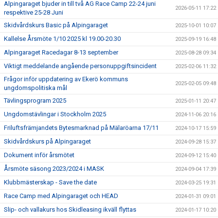
BILDGALLERI
Alpingaraget bjuder in till två AG Race Camp 22-24 juni
2026-05-11 17:22
respektive 25-28 Juni
SPONSORER & PARTNERS
Skidvårdskurs Basic på Alpingaraget
2025-10-01 10:07
Kallelse Årsmöte 1/10 2025 kl 19.00-20.30
2025-09-19 16:48
KLUBBKLÄDER
Alpingaraget Racedagar 8-13 september
2025-08-28 09:34
Viktigt meddelande angående personuppgiftsincident
MATILDA RAPAPORT MINNESFOND
2025-02-06 11:32
Frågor inför uppdatering av Ekerö kommuns
2025-02-05 09:48
ungdomspolitiska mål
Tävlingsprogram 2025
2025-01-11 20:47
Ungdomstävlingar i Stockholm 2025
2024-11-06 20:16
Friluftsfrämjandets Bytesmarknad på Mälaröarna 17/11
2024-10-17 15:59
Skidvårdskurs på Alpingaraget
2024-09-28 15:37
Dokument inför årsmötet
2024-09-12 15:40
Årsmöte säsong 2023/2024 i MASK
2024-09-04 17:39
Klubbmästerskap - Save the date
2024-03-25 19:31
Race Camp med Alpingaraget och HEAD
2024-01-31 09:01
Slip- och vallakurs hos Skidleasing ikväll flyttas
2024-01-17 10:20