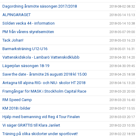
Dagordning årsmöte säsongen 2017/2018
2018-08-02 08:32
ALPINGARAGET
2018-05-14 15:13
Sölden vecka 44 - information
2018-05-14 10:38
PM från vårens styrelsemöten
2018-05-07 09:00
Tack Johan!
2018-05-03 16:23
Barmarksträning U12-U16
2018-05-01 16:31
Vattenskidskola - Lambarö Vattenskidklubb
2018-04-30 14:20
Lägerplan säsongen 18-19
2018-04-30 09:45
Save the date - årsmöte 26 augusti 2018 kl 15.00
2018-04-25 18:58
Antagna till alpina RIG- och NIU- skolor HT 2018
2018-04-16 13:20
Framgångar för MASK i Stockholm Capital Race
2018-03-20 20:00
RM Speed Camp
2018-03-20 16:40
KM 2018 i bilder
2018-03-07 15:55
Hjälp med bemanning vid Reg 4 Tour Finalen
2018-03-03 20:17
Vi säger GRATTIS till Klara Janlert
2018-02-23 10:35
Träning på olika skidorter under sportlovet!
2018-02-22 18:59