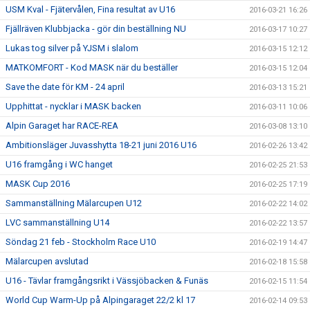
USM Kval - Fjätervålen, Fina resultat av U16
2016-03-21 16:26
Fjällräven Klubbjacka - gör din beställning NU
2016-03-17 10:27
Lukas tog silver på YJSM i slalom
2016-03-15 12:12
MATKOMFORT - Kod MASK när du beställer
2016-03-15 12:04
Save the date för KM - 24 april
2016-03-13 15:21
Upphittat - nycklar i MASK backen
2016-03-11 10:06
Alpin Garaget har RACE-REA
2016-03-08 13:10
Ambitionsläger Juvasshytta 18-21 juni 2016 U16
2016-02-26 13:42
U16 framgång i WC hanget
2016-02-25 21:53
MASK Cup 2016
2016-02-25 17:19
Sammanställning Mälarcupen U12
2016-02-22 14:02
LVC sammanställning U14
2016-02-22 13:57
Söndag 21 feb - Stockholm Race U10
2016-02-19 14:47
Mälarcupen avslutad
2016-02-18 15:58
U16 - Tävlar framgångsrikt i Vässjöbacken & Funäs
2016-02-15 11:54
World Cup Warm-Up på Alpingaraget 22/2 kl 17
2016-02-14 09:53