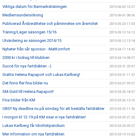
Viktiga datum för Barmarksträningen
2015-06-02 10:27
Medlemsundersökning
2015-06-01 08:56
Publicerad Årsberättelse och påminnelse om årsmötet
2015-05-23 17:03
Träning/Läger säsongen 15/16
2015-05-12 16:12
Utvärdering av säsongen 2014/15
2015-05-12 13:18
Nyheter från vår sponsor - MatKomfort
2015-04-17 14:45
2000 kr i bidrag till klubben
2015-04-14 08:57
Succé för nya fartdräkten :-)
2015-03-31 20:47
Grattis Helena Rapaport och Lukas Karlberg!
2015-03-31 11:37
Det finns fler fina bilder nu
2015-03-27 09:57
SM-Guld till Helena Rapaport!
2015-03-26 18:57
Fina bilder från KM
2015-03-26 13:16
OBS!! Ny deadline nu på söndag för att beställa fartdräkter
2015-03-25 11:36
I morgon kl 12-19 på KM visar vi nya fartdräkten!
2015-03-20 21:25
Lukas Karlberg får Idrottstipendium
2015-03-20 09:27
Mer information om nya fartdräkten
2015-03-19 15:02