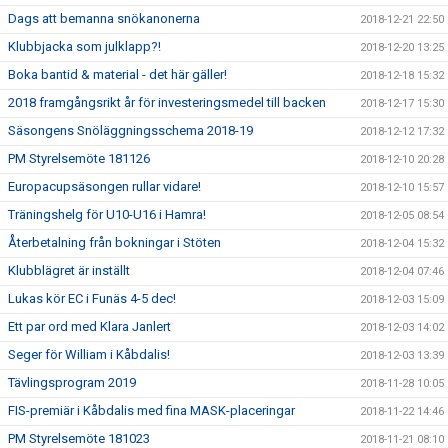
Dags att bemanna snökanonerna
2018-12-21 22:50
Klubbjacka som julklapp?!
2018-12-20 13:25
Boka bantid & material - det här gäller!
2018-12-18 15:32
2018 framgångsrikt år för investeringsmedel till backen
2018-12-17 15:30
Säsongens Snöläggningsschema 2018-19
2018-12-12 17:32
PM Styrelsemöte 181126
2018-12-10 20:28
Europacupsäsongen rullar vidare!
2018-12-10 15:57
Träningshelg för U10-U16 i Hamra!
2018-12-05 08:54
Återbetalning från bokningar i Stöten
2018-12-04 15:32
Klubblägret är inställt
2018-12-04 07:46
Lukas kör EC i Funäs 4-5 dec!
2018-12-03 15:09
Ett par ord med Klara Janlert
2018-12-03 14:02
Seger för William i Kåbdalis!
2018-12-03 13:39
Tävlingsprogram 2019
2018-11-28 10:05
FIS-premiär i Kåbdalis med fina MASK-placeringar
2018-11-22 14:46
PM Styrelsemöte 181023
2018-11-21 08:10