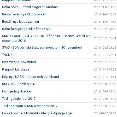
Boka boka..... familjeläger till Kåbban
2016-11-09 11:12
Beställ även nya Klubbrocken
2016-11-04 18:09
Beställ nya klubbyxan nu
2016-11-04 17:59
Boka familjeläger till Kåbban NU
2016-10-26 21:23
MASK FAMILJELÄGER 2016 - Kåbdalis 30:e Nov - 4:e alt 6:e
2016-10-23 22:24
december 2016
SWIX - 30% på hela Swix sortiment tom 10 november!
2016-10-23 21:28
TACK !!
2016-10-18 20:14
Bytardag 20 november
2016-10-18 13:33
Rapport Landgraaf
2016-10-18 09:23
Köp nya KASK mössor och pannband
2016-10-13 11:54
KM 2017 - Lördag 1/4
2016-10-09 20:19
Familjedag i backen
2016-10-06 21:11
Tävlingskalender 2017
2016-10-03 16:15
Tävlingar som MASK arrangerar 2017
2016-10-03 15:26
Falke kommer till klubbkvällen på Alpingaraget
2016-09-28 09:08