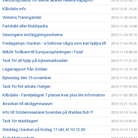
Världscupdebut för MASK åkaren Helena Rapaport
2015-12-02 00:17
Kåbdalis info
2015-12-01 19:26
Vinterns Träningstider
2015-11-30 09:56
Fartdräkt eller Klubbjacka
2015-11-26 12:08
Säsongens snöläggningsschema
2015-11-24 20:15
Fredagsmys i backen - vi behöver några som kan hjälpa till
2015-11-24 09:26
MASK föråkare till Europacuptävlingen i Trysil
2015-11-18 08:34
Tack för all hjälp på bytesmarknaden
2015-11-17 21:22
Lägerrapport från Sölden
2015-11-13 10:18
Bytesdag den 15 november
2015-11-10 20:34
Tack för fint arbete i helgen
2015-11-09 09:04
Kåbdalis - Familjelägret 7 platser kvar plus lite information
2015-11-05 08:29
Ansökan till skidgymnasium
2015-10-21 16:06
Info till Söldenresenärer boendes på Waldes Ruh !!!
2015-10-19 16:46
Tack för städdagen!
2015-10-19 09:01
Städdag i backen på lördag 17 okt, kl 10-12.30
2015-10-13 13:34