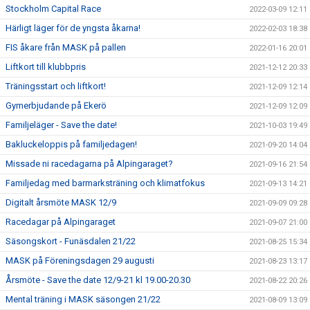
Stockholm Capital Race
2022-03-09 12:11
Härligt läger för de yngsta åkarna!
2022-02-03 18:38
FIS åkare från MASK på pallen
2022-01-16 20:01
Liftkort till klubbpris
2021-12-12 20:33
Träningsstart och liftkort!
2021-12-09 12:14
Gymerbjudande på Ekerö
2021-12-09 12:09
Familjeläger - Save the date!
2021-10-03 19:49
Bakluckeloppis på familjedagen!
2021-09-20 14:04
Missade ni racedagarna på Alpingaraget?
2021-09-16 21:54
Familjedag med barmarksträning och klimatfokus
2021-09-13 14:21
Digitalt årsmöte MASK 12/9
2021-09-09 09:28
Racedagar på Alpingaraget
2021-09-07 21:00
Säsongskort - Funäsdalen 21/22
2021-08-25 15:34
MASK på Föreningsdagen 29 augusti
2021-08-23 13:17
Årsmöte - Save the date 12/9-21 kl 19.00-20.30
2021-08-22 20:26
Mental träning i MASK säsongen 21/22
2021-08-09 13:09