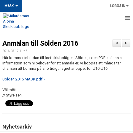
MASK
LOGGA IN
HEM
Anmälan till Sölden 2016
MASK-NYHETER
<
>
2016-05-17 11:45
OM MASK
Här kommer inbjudan till årets klubbläger i Sölden, i den PDFen finns all
information som ni behöver för att anmäla er. Vi hoppas att många tar
chansen att komma på snö tidigt, lägret är öppet för U10-U16.
MEDLEMSSKAP
Sölden 2016 MASK.pdf »
KONTAKT
Väl mött
TRÄNING
// Styrelsen
TÄVLING
MASK KALENDER
Nyhetsarkiv