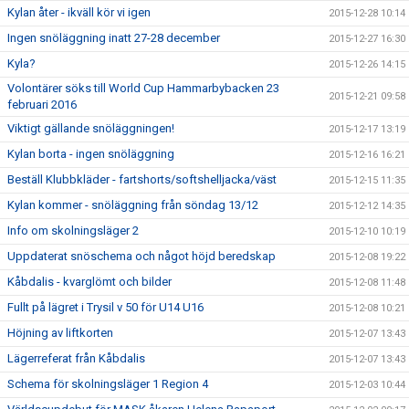
Kylan åter - ikväll kör vi igen
2015-12-28 10:14
Ingen snöläggning inatt 27-28 december
2015-12-27 16:30
Kyla?
2015-12-26 14:15
Volontärer söks till World Cup Hammarbybacken 23
2015-12-21 09:58
februari 2016
Viktigt gällande snöläggningen!
2015-12-17 13:19
Kylan borta - ingen snöläggning
2015-12-16 16:21
Beställ Klubbkläder - fartshorts/softshelljacka/väst
2015-12-15 11:35
Kylan kommer - snöläggning från söndag 13/12
2015-12-12 14:35
Info om skolningsläger 2
2015-12-10 10:19
Uppdaterat snöschema och något höjd beredskap
2015-12-08 19:22
Kåbdalis - kvarglömt och bilder
2015-12-08 11:48
Fullt på lägret i Trysil v 50 för U14 U16
2015-12-08 10:21
Höjning av liftkorten
2015-12-07 13:43
Lägerreferat från Kåbdalis
2015-12-07 13:43
Schema för skolningsläger 1 Region 4
2015-12-03 10:44