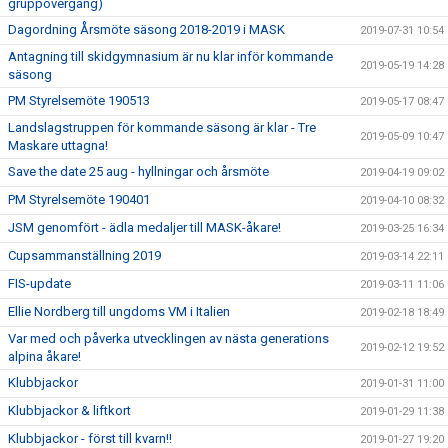
gruppövergång)
Dagordning Årsmöte säsong 2018-2019 i MASK
2019-07-31 10:54
Antagning till skidgymnasium är nu klar inför kommande
2019-05-19 14:28
säsong
PM Styrelsemöte 190513
2019-05-17 08:47
Landslagstruppen för kommande säsong är klar - Tre
2019-05-09 10:47
Maskare uttagna!
Save the date 25 aug - hyllningar och årsmöte
2019-04-19 09:02
PM Styrelsemöte 190401
2019-04-10 08:32
JSM genomfört - ädla medaljer till MASK-åkare!
2019-03-25 16:34
Cupsammanställning 2019
2019-03-14 22:11
FIS-update
2019-03-11 11:06
Ellie Nordberg till ungdoms VM i Italien
2019-02-18 18:49
Var med och påverka utvecklingen av nästa generations
2019-02-12 19:52
alpina åkare!
Klubbjackor
2019-01-31 11:00
Klubbjackor & liftkort
2019-01-29 11:38
Klubbjackor - först till kvarn!!
2019-01-27 19:20