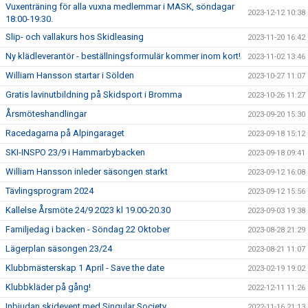
Vuxenträning för alla vuxna medlemmar i MASK, söndagar
2023-12-12 10:38
18:00-19:30.
Slip- och vallakurs hos Skidleasing
2023-11-20 16:42
Ny klädleverantör - beställningsformulär kommer inom kort!
2023-11-02 13:46
William Hansson startar i Sölden
2023-10-27 11:07
Gratis lavinutbildning på Skidsport i Bromma
2023-10-26 11:27
Årsmöteshandlingar
2023-09-20 15:30
Racedagarna på Alpingaraget
2023-09-18 15:12
SKI-INSPO 23/9 i Hammarbybacken
2023-09-18 09:41
William Hansson inleder säsongen starkt
2023-09-12 16:08
Tävlingsprogram 2024
2023-09-12 15:56
Kallelse Årsmöte 24/9 2023 kl 19.00-20.30
2023-09-03 19:38
Familjedag i backen - Söndag 22 Oktober
2023-08-28 21:29
Lägerplan säsongen 23/24
2023-08-21 11:07
Klubbmästerskap 1 April - Save the date
2023-02-19 19:02
Klubbkläder på gång!
2022-12-11 11:26
Inbjudan skidevent med Singular Society
2022-11-16 21:13