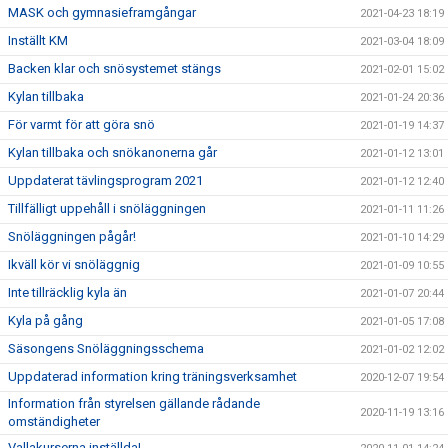
MASK och gymnasieframgångar
2021-04-23 18:19
Inställt KM
2021-03-04 18:09
Backen klar och snösystemet stängs
2021-02-01 15:02
Kylan tillbaka
2021-01-24 20:36
För varmt för att göra snö
2021-01-19 14:37
Kylan tillbaka och snökanonerna går
2021-01-12 13:01
Uppdaterat tävlingsprogram 2021
2021-01-12 12:40
Tillfälligt uppehåll i snöläggningen
2021-01-11 11:26
Snöläggningen pågår!
2021-01-10 14:29
Ikväll kör vi snöläggnig
2021-01-09 10:55
Inte tillräcklig kyla än
2021-01-07 20:44
Kyla på gång
2021-01-05 17:08
Säsongens Snöläggningsschema
2021-01-02 12:02
Uppdaterad information kring träningsverksamhet
2020-12-07 19:54
Information från styrelsen gällande rådande
2020-11-19 13:16
omständigheter
Vallakurserna inställda!