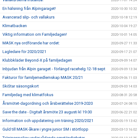
2020-11-01 14:24
En hälsning från Alpingaraget!
2020-10-30 10:32
Avancerad slip- och vallakurs
2020-10-18 12:19
Klimatbacken
2020-10-04 19:27
Viktig information om Familjedagen!
2020-10-01 14:05
MASK nya ordförande har ordet:
2020-09-27 11:33
Lagledare för 2020/2021
2020-09-17 21:07
Klubbkläder Beyond-X på familjedagen
2020-09-09 14:07
Inbjudan från Alpin garaget - förlängd racehelg 12-18 sept
2020-09-09 13:34
Fakturor för familjemedlemskap MASK 20/21
2020-09-06 11:03
SkiStar säsongskort
2020-09-03 14:03
Familjedag med klimatfokus
2020-08-31 20:58
Årsmötet-dagordning och årsberättelse 2019-2020
2020-07-24 08:15
Save the date - Digitalt årsmöte 23 augusti kl 19.00
2020-06-22 21:02
Information och uppdatering om träning 2020/2021
2020-05-19 13:42
Guld till MASK-åkare i yngre junior SM i störtlopp
2020-03-13 16:02
Träningspolicy under rådande omständigheter