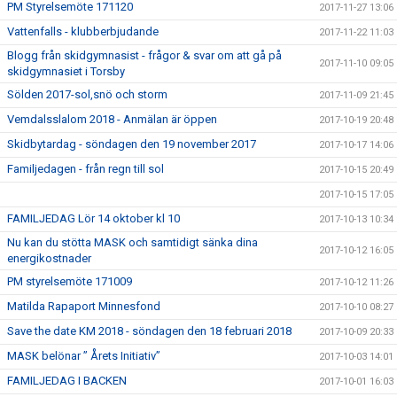
PM Styrelsemöte 171120
2017-11-27 13:06
Vattenfalls - klubberbjudande
2017-11-22 11:03
Blogg från skidgymnasist - frågor & svar om att gå på
2017-11-10 09:05
skidgymnasiet i Torsby
Sölden 2017-sol,snö och storm
2017-11-09 21:45
Vemdalsslalom 2018 - Anmälan är öppen
2017-10-19 20:48
Skidbytardag - söndagen den 19 november 2017
2017-10-17 14:06
Familjedagen - från regn till sol
2017-10-15 20:49
2017-10-15 17:05
FAMILJEDAG Lör 14 oktober kl 10
2017-10-13 10:34
Nu kan du stötta MASK och samtidigt sänka dina
2017-10-12 16:05
energikostnader
PM styrelsemöte 171009
2017-10-12 11:26
Matilda Rapaport Minnesfond
2017-10-10 08:27
Save the date KM 2018 - söndagen den 18 februari 2018
2017-10-09 20:33
MASK belönar ” Årets Initiativ”
2017-10-03 14:01
FAMILJEDAG I BACKEN
2017-10-01 16:03