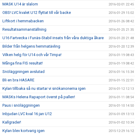
MASK U14 är slalom
2016-02-01 22:45
OBS! LVC kvalet U12 flyttat till vår backe
2016-01-29 15:02
Liftkort i hemmabacken
2016-01-26 08:42
Resultatsammanställning
2016-01-25 21:35
U16 Fartvecka i Funäs-Stabil insats från våra duktiga åkare
2016-01-20 21:48
Bilder från helgens hemmatävling
2016-01-20 12:39
Vilken helg för U14 och vår Timpa!
2016-01-19 08:43
Många fina FIS resultat!
2016-01-19 08:42
Snöläggningen avslutad
2016-01-16 15:34
Bli en bra HASARE
2016-01-15 22:51
Kylan tillbaka så nu startar vi snökanonerna igen
2016-01-12 12:13
MASKs Helena Rapaport överst på pallen!
2016-01-11 08:54
Paus i snöläggningen
2016-01-10 14:50
Inbjudan LVC kval 16 jan U12
2016-01-09 13:13
Kallgrader!
2016-01-02 10:34
Kylan blev kortvarig igen
2015-12-29 16:12