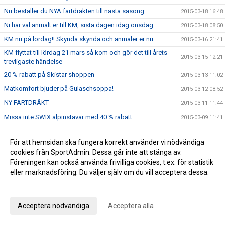
Nu beställer du NYA fartdräkten till nästa säsong
2015-03-18 16:48
Ni har väl anmält er till KM, sista dagen idag onsdag
2015-03-18 08:50
KM nu på lördag!! Skynda skynda och anmäler er nu
2015-03-16 21:41
KM flyttat till lördag 21 mars så kom och gör det till årets
2015-03-15 12:21
trevligaste händelse
20 % rabatt på Skistar shoppen
2015-03-13 11:02
Matkomfort bjuder på Gulaschsoppa!
2015-03-12 08:52
NY FARTDRÄKT
2015-03-11 11:44
Missa inte SWIX alpinstavar med 40 % rabatt
2015-03-09 11:41
Vill du ha middagen förberedd av en kock?
2015-03-06 10:29
För att hemsidan ska fungera korrekt använder vi nödvändiga
SWIX stavar -40%
2015-03-06 10:08
cookies från SportAdmin. Dessa går inte att stänga av.
Inbjudan till U10 tävlingen King of the Hill den 15 mars 2015
2015-02-27 16:16
Föreningen kan också använda frivilliga cookies, t.ex. för statistik
eller marknadsföring. Du väljer själv om du vill acceptera dessa.
Helena Rapaport uttagen till junior-VM
2015-02-25 16:56
Anpassa dina val
Inbudan till LVC och DM H/D U14 GS
2015-02-20 16:07
Vallaboxar från Swix
2015-02-19 22:10
Acceptera nödvändiga
Acceptera alla
Fler sponsorer ::)))
2015-02-19 22:02