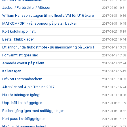
Jackor / Fartdräkter / Mössor
2017-02-09 10:51
William Hansson uttagen till inofficella VM för U16 åkare
2017-01-31 10:56
MATKOMFORT - vår sponsor på plats i backen
2017-01-31 10:45
Kort köldknäpp inatt
2017-01-27 15:19
Beställ klubbkläder
2017-01-25 19:44
Ett annorlunda frukostmöte - Businesscarving på Ekerö !
2017-01-19 13:33
För varmt att göra snö
2017-01-17 17:38
Amanda överst på pallen!
2017-01-14 22:24
Kallare igen
2017-01-14 15:49
Liftkort i hemmabacken!
2017-01-13 18:33
After School-Alpin Träning 2017
2017-01-12 16:24
Nu kör träningen igång!
2017-01-11 10:38
Uppehåll i snöläggnigen
2017-01-08 21:09
Redan igång igen med snöläggningen
2017-01-04 10:32
Kort paus i snöläggnignen
2017-01-03 14:47
Nu är snökanonerna igång!
2017-01-02 12:27