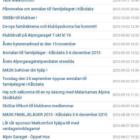
Tack Matkomfort!
2015-10-11 10:44
Påminnelse om anmälan till familjelägret i Kåbdalis
2015-10-05 20:06
5000kr till klubben !
2015-10-04 19:00
De nya fartdräkterna och klubbjackorna har kommit!!
2015-10-02 12:49
Klubbkväll på Alpingaraget 7 okt kl 19
2015-09-30 10:50
Årets bytesmarknad är den 15 november
2015-09-29 10:21
Anmälan till familjeläger - Kåbdalis 3-6 december 2015
2015-09-25 12:52
Årets Alpingaragetstipendiater utsedda
2015-09-22 19:22
MASK behöver din hjälp !
2015-09-22 14:34
Torsdag den 24 september öppnar anmälan till
2015-09-20 22:37
familjelägret i Kåbdalis
Hej och välkomna till en ny säsong med Mälaröarnas Alpina
2015-09-15 11:51
Skidklubb!
SkiStar liftkort till klubbens medlemmar
2015-09-09 10:40
MASK FAMILJELÄGER 2015 - Kåbdalis 3-6 december 2015
2015-08-28 19:10
Låt vår sponsor Matkomfort hjälpa till med
2015-08-27 20:02
vardagsmiddagarna!
Alpin Garaget - Öppet Hus
2015-08-27 19:32