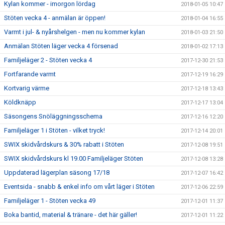
Kylan kommer - imorgon lördag
2018-01-05 10:47
Stöten vecka 4 - anmälan är öppen!
2018-01-04 16:55
Varmt i jul- & nyårshelgen - men nu kommer kylan
2018-01-03 21:50
Anmälan Stöten läger vecka 4 försenad
2018-01-02 17:13
Familjeläger 2 - Stöten vecka 4
2017-12-30 21:53
Fortfarande varmt
2017-12-19 16:29
Kortvarig värme
2017-12-18 13:43
Köldknäpp
2017-12-17 13:04
Säsongens Snöläggningsschema
2017-12-16 12:20
Familjeläger 1 i Stöten - vilket tryck!
2017-12-14 20:01
SWIX skidvårdskurs & 30% rabatt i Stöten
2017-12-08 19:51
SWIX skidvårdskurs kl 19.00 Familjeläger Stöten
2017-12-08 13:28
Uppdaterad lägerplan säsong 17/18
2017-12-07 16:42
Eventsida - snabb & enkel info om vårt läger i Stöten
2017-12-06 22:59
Familjeläger 1 - Stöten vecka 49
2017-12-01 11:37
Boka bantid, material & tränare - det här gäller!
2017-12-01 11:22