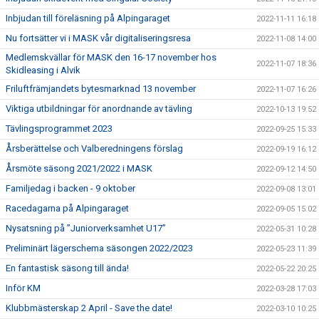
Inbjudan till föreläsning på Alpingaraget
2022-11-11 16:18
Nu fortsätter vi i MASK vår digitaliseringsresa
2022-11-08 14:00
Medlemskvällar för MASK den 16-17 november hos
2022-11-07 18:36
Skidleasing i Alvik
Friluftfrämjandets bytesmarknad 13 november
2022-11-07 16:26
Viktiga utbildningar för anordnande av tävling
2022-10-13 19:52
Tävlingsprogrammet 2023
2022-09-25 15:33
Årsberättelse och Valberedningens förslag
2022-09-19 16:12
Årsmöte säsong 2021/2022 i MASK
2022-09-12 14:50
Familjedag i backen - 9 oktober
2022-09-08 13:01
Racedagarna på Alpingaraget
2022-09-05 15:02
Nysatsning på ”Juniorverksamhet U17”
2022-05-31 10:28
Preliminärt lägerschema säsongen 2022/2023
2022-05-23 11:39
En fantastisk säsong till ända!
2022-05-22 20:25
Inför KM
2022-03-28 17:03
Klubbmästerskap 2 April - Save the date!
2022-03-10 10:25