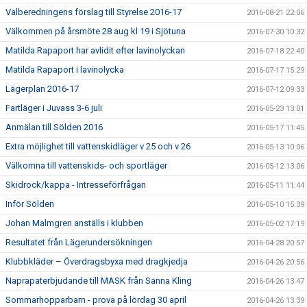
Valberedningens förslag till Styrelse 2016-17
2016-08-21 22:06
Välkommen på årsmöte 28 aug kl 19 i Sjötuna
2016-07-30 10:32
Matilda Rapaport har avlidit efter lavinolyckan
2016-07-18 22:40
Matilda Rapaport i lavinolycka
2016-07-17 15:29
Lägerplan 2016-17
2016-07-12 09:33
Fartläger i Juvass 3-6 juli
2016-05-23 13:01
Anmälan till Sölden 2016
2016-05-17 11:45
Extra möjlighet till vattenskidläger v 25 och v 26
2016-05-13 10:06
Välkomna till vattenskids- och sportläger
2016-05-12 13:06
Skidrock/kappa - Intresseförfrågan
2016-05-11 11:44
Inför Sölden
2016-05-10 15:39
Johan Malmgren anställs i klubben
2016-05-02 17:19
Resultatet från Lägerundersökningen
2016-04-28 20:57
Klubbkläder – Överdragsbyxa med dragkjedja
2016-04-26 20:56
Naprapaterbjudande till MASK från Sanna Kling
2016-04-26 13:47
Sommarhopparbarn - prova på lördag 30 april
2016-04-26 13:39