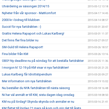
Utvärdering av säsongen 2014/15
2015-05-12 13:18
Nyheter från vår sponsor - MatKomfort
2015-04-17 14:45
2000 kr i bidrag till klubben
2015-04-14 08:57
Succé för nya fartdräkten :-)
2015-03-31 20:47
Grattis Helena Rapaport och Lukas Karlberg!
2015-03-31 11:37
Det finns fler fina bilder nu
2015-03-27 09:57
SM-Guld till Helena Rapaport!
2015-03-26 18:57
Fina bilder från KM
2015-03-26 13:16
OBS!! Ny deadline nu på söndag för att beställa fartdräkter
2015-03-25 11:36
I morgon kl 12-19 på KM visar vi nya fartdräkten!
2015-03-20 21:25
Lukas Karlberg får Idrottstipendium
2015-03-20 09:27
Mer information om nya fartdräkten
2015-03-19 15:02
Nu beställer du NYA fartdräkten till nästa säsong
2015-03-18 16:48
Ni har väl anmält er till KM, sista dagen idag onsdag
2015-03-18 08:50
KM nu på lördag!! Skynda skynda och anmäler er nu
2015-03-16 21:41
KM flyttat till lördag 21 mars så kom och gör det till årets