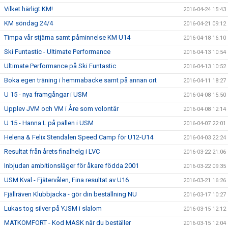
Vilket härligt KM!
2016-04-24 15:43
KM söndag 24/4
2016-04-21 09:12
Timpa vår stjärna samt påminnelse KM U14
2016-04-18 16:10
Ski Funtastic - Ultimate Performance
2016-04-13 10:54
Ultimate Performance på Ski Funtastic
2016-04-13 10:52
Boka egen träning i hemmabacke samt på annan ort
2016-04-11 18:27
U 15 - nya framgångar i USM
2016-04-08 15:50
Upplev JVM och VM i Åre som volontär
2016-04-08 12:14
U 15 - Hanna L på pallen i USM
2016-04-07 22:01
Helena & Felix Stendalen Speed Camp för U12-U14
2016-04-03 22:24
Resultat från årets finalhelg i LVC
2016-03-22 21:06
Inbjudan ambitionsläger för åkare födda 2001
2016-03-22 09:35
USM Kval - Fjätervålen, Fina resultat av U16
2016-03-21 16:26
Fjällräven Klubbjacka - gör din beställning NU
2016-03-17 10:27
Lukas tog silver på YJSM i slalom
2016-03-15 12:12
MATKOMFORT - Kod MASK när du beställer
2016-03-15 12:04