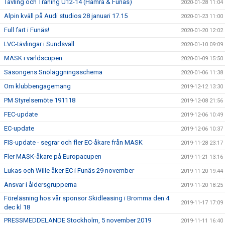
Tävling och Träning U12-14 (Hamra & Funäs)
2020-01-28 11:04
Alpin kväll på Audi studios 28 januari 17.15
2020-01-23 11:00
Full fart i Funäs!
2020-01-20 12:02
LVC-tävlingar i Sundsvall
2020-01-10 09:09
MASK i världscupen
2020-01-09 15:50
Säsongens Snöläggningsschema
2020-01-06 11:38
Om klubbengagemang
2019-12-12 13:30
PM Styrelsemöte 191118
2019-12-08 21:56
FEC-update
2019-12-06 10:49
EC-update
2019-12-06 10:37
FIS-update - segrar och fler EC-åkare från MASK
2019-11-28 23:17
Fler MASK-åkare på Europacupen
2019-11-21 13:16
Lukas och Wille åker EC i Funäs 29 november
2019-11-20 19:44
Ansvar i åldersgrupperna
2019-11-20 18:25
Föreläsning hos vår sponsor Skidleasing i Bromma den 4
2019-11-17 17:09
dec kl 18
PRESSMEDDELANDE Stockholm, 5 november 2019
2019-11-11 16:40