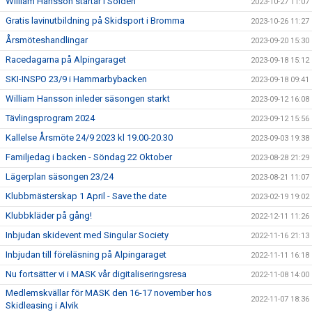
William Hansson startar i Sölden
2023-10-27 11:07
Gratis lavinutbildning på Skidsport i Bromma
2023-10-26 11:27
Årsmöteshandlingar
2023-09-20 15:30
Racedagarna på Alpingaraget
2023-09-18 15:12
SKI-INSPO 23/9 i Hammarbybacken
2023-09-18 09:41
William Hansson inleder säsongen starkt
2023-09-12 16:08
Tävlingsprogram 2024
2023-09-12 15:56
Kallelse Årsmöte 24/9 2023 kl 19.00-20.30
2023-09-03 19:38
Familjedag i backen - Söndag 22 Oktober
2023-08-28 21:29
Lägerplan säsongen 23/24
2023-08-21 11:07
Klubbmästerskap 1 April - Save the date
2023-02-19 19:02
Klubbkläder på gång!
2022-12-11 11:26
Inbjudan skidevent med Singular Society
2022-11-16 21:13
Inbjudan till föreläsning på Alpingaraget
2022-11-11 16:18
Nu fortsätter vi i MASK vår digitaliseringsresa
2022-11-08 14:00
Medlemskvällar för MASK den 16-17 november hos
2022-11-07 18:36
Skidleasing i Alvik