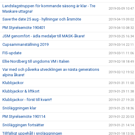
Landslagstruppen för kommande säsong är klar - Tre
2019-05-09 10:47
Maskare uttagna!
Save the date 25 aug - hyllningar och årsmöte
2019-04-19 09:02
PM Styrelsemöte 190401
2019-04-10 08:32
JSM genomfört - ädla medaljer till MASK-åkare!
2019-03-25 16:34
Cupsammanställning 2019
2019-03-14 22:11
FIS-update
2019-03-11 11:06
Ellie Nordberg till ungdoms VM i Italien
2019-02-18 18:49
Var med och påverka utvecklingen av nästa generations
2019-02-12 19:52
alpina åkare!
Klubbjackor
2019-01-31 11:00
Klubbjackor & liftkort
2019-01-29 11:38
Klubbjackor - först till kvarn!!
2019-01-27 19:20
Snöläggningen klar
2019-01-25 18:36
PM Styrelsemöte 190114
2019-01-22 20:53
Snöläggingen fortsätter
2019-01-21 14:14
Tillfälligt uppehåll i snöläggningen
2019-01-18 13:56