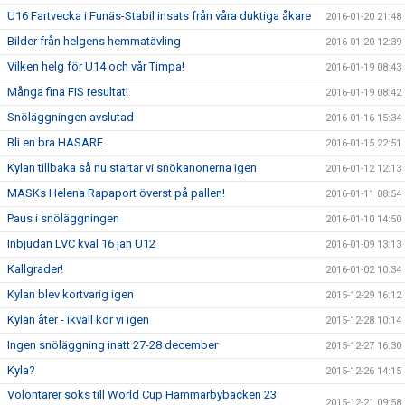
U16 Fartvecka i Funäs-Stabil insats från våra duktiga åkare
2016-01-20 21:48
Bilder från helgens hemmatävling
2016-01-20 12:39
Vilken helg för U14 och vår Timpa!
2016-01-19 08:43
Många fina FIS resultat!
2016-01-19 08:42
Snöläggningen avslutad
2016-01-16 15:34
Bli en bra HASARE
2016-01-15 22:51
Kylan tillbaka så nu startar vi snökanonerna igen
2016-01-12 12:13
MASKs Helena Rapaport överst på pallen!
2016-01-11 08:54
Paus i snöläggningen
2016-01-10 14:50
Inbjudan LVC kval 16 jan U12
2016-01-09 13:13
Kallgrader!
2016-01-02 10:34
Kylan blev kortvarig igen
2015-12-29 16:12
Kylan åter - ikväll kör vi igen
2015-12-28 10:14
Ingen snöläggning inatt 27-28 december
2015-12-27 16:30
Kyla?
2015-12-26 14:15
Volontärer söks till World Cup Hammarbybacken 23
2015-12-21 09:58