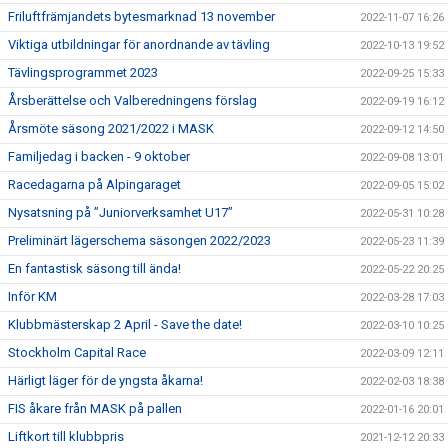
Friluftfrämjandets bytesmarknad 13 november
2022-11-07 16:26
Viktiga utbildningar för anordnande av tävling
2022-10-13 19:52
Tävlingsprogrammet 2023
2022-09-25 15:33
Årsberättelse och Valberedningens förslag
2022-09-19 16:12
Årsmöte säsong 2021/2022 i MASK
2022-09-12 14:50
Familjedag i backen - 9 oktober
2022-09-08 13:01
Racedagarna på Alpingaraget
2022-09-05 15:02
Nysatsning på ”Juniorverksamhet U17”
2022-05-31 10:28
Preliminärt lägerschema säsongen 2022/2023
2022-05-23 11:39
En fantastisk säsong till ända!
2022-05-22 20:25
Inför KM
2022-03-28 17:03
Klubbmästerskap 2 April - Save the date!
2022-03-10 10:25
Stockholm Capital Race
2022-03-09 12:11
Härligt läger för de yngsta åkarna!
2022-02-03 18:38
FIS åkare från MASK på pallen
2022-01-16 20:01
Liftkort till klubbpris
2021-12-12 20:33