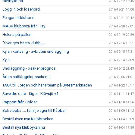
Haybyxorna
2016-12-22 13:45
Logg in och lösenord
2016-12-21 14:00
Pengar till klubben
2016-12-21 09:42
MASK klubbyxa från Hay
2016-12-20 17:01
Helena på pallen
2016-12-19 20:59
"Sveriges bästa klubb.....
2016-12-16 10:51
Kylan kortvarig - avbruten snöläggning
2016-12-15 17:31
Kyla!
2016-12-14 12:09
Snöläggning - osäker prognos
2016-12-12 21:43
Årets snöläggningsschema
2016-12-06 21:01
TACK till Jörgen och hans team på Bytesmarknaden
2016-11-22 10:17
Save the date - läger i Klövsjö v4
2016-11-11 11:47
Rapport från Sölden
2016-11-10 14:16
Boka boka..... familjeläger till Kåbban
2016-11-09 11:12
Beställ även nya Klubbrocken
2016-11-04 18:09
Beställ nya klubbyxan nu
2016-11-04 17:59