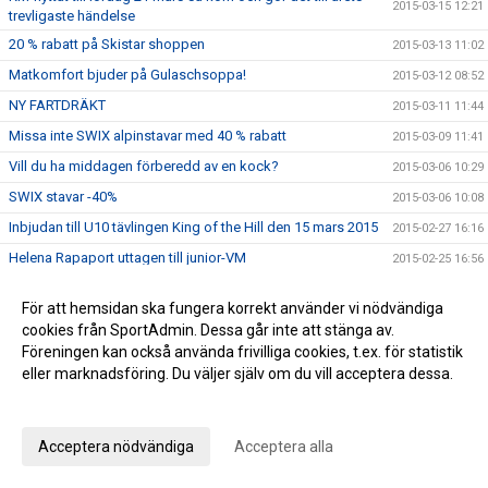
2015-03-15 12:21
trevligaste händelse
20 % rabatt på Skistar shoppen
2015-03-13 11:02
Matkomfort bjuder på Gulaschsoppa!
2015-03-12 08:52
NY FARTDRÄKT
2015-03-11 11:44
Missa inte SWIX alpinstavar med 40 % rabatt
2015-03-09 11:41
Vill du ha middagen förberedd av en kock?
2015-03-06 10:29
SWIX stavar -40%
2015-03-06 10:08
Inbjudan till U10 tävlingen King of the Hill den 15 mars 2015
2015-02-27 16:16
Helena Rapaport uttagen till junior-VM
2015-02-25 16:56
Inbudan till LVC och DM H/D U14 GS
2015-02-20 16:07
För att hemsidan ska fungera korrekt använder vi nödvändiga
Vallaboxar från Swix
2015-02-19 22:10
cookies från SportAdmin. Dessa går inte att stänga av.
Fler sponsorer ::)))
Föreningen kan också använda frivilliga cookies, t.ex. för statistik
2015-02-19 22:02
eller marknadsföring. Du väljer själv om du vill acceptera dessa.
Vi har en ny sponsor!!
2015-02-17 11:29
Anpassa dina val
U14 MASK överst på pallen - gånger två
2015-02-15 08:04
Lycka till på Universiaden, Helena!
2015-02-04 21:09
Acceptera nödvändiga
Acceptera alla
Christopher Wisen och de andra seniorerna i klubben röner
2015-02-02 21:38