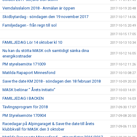
Vemdalsslalom 2018 - Anmälan är öppen
2017-10-19 20:48
Skidbytardag - söndagen den 19 november 2017
2017-10-17 14:06
Familjedagen - från regn till sol
2017-10-15 20:49
2017-10-15 17:05
FAMILJEDAG Lör 14 oktober kl 10
2017-10-13 10:34
Nu kan du stötta MASK och samtidigt sänka dina
2017-10-12 16:05
energikostnader
PM styrelsemöte 171009
2017-10-12 11:26
Matilda Rapaport Minnesfond
2017-10-10 08:27
Save the date KM 2018 - söndagen den 18 februari 2018
2017-10-09 20:33
MASK belönar ” Årets Initiativ”
2017-10-03 14:01
FAMILJEDAG I BACKEN
2017-10-01 16:03
Tävlingsprogram för 2018
2017-09-30 17:07
PM Styrelsemöte 170904
2017-09-08 20:50
Racedagar på Alpingaraget & Save the date till årets
2017-09-06 11:53
klubbkväll för MASK den 3 oktober