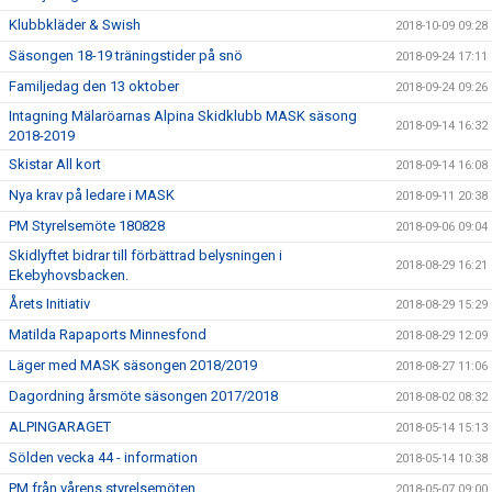
Klubbkläder & Swish
2018-10-09 09:28
Säsongen 18-19 träningstider på snö
2018-09-24 17:11
Familjedag den 13 oktober
2018-09-24 09:26
Intagning Mälaröarnas Alpina Skidklubb MASK säsong
2018-09-14 16:32
2018-2019
Skistar All kort
2018-09-14 16:08
Nya krav på ledare i MASK
2018-09-11 20:38
PM Styrelsemöte 180828
2018-09-06 09:04
Skidlyftet bidrar till förbättrad belysningen i
2018-08-29 16:21
Ekebyhovsbacken.
Årets Initiativ
2018-08-29 15:29
Matilda Rapaports Minnesfond
2018-08-29 12:09
Läger med MASK säsongen 2018/2019
2018-08-27 11:06
Dagordning årsmöte säsongen 2017/2018
2018-08-02 08:32
ALPINGARAGET
2018-05-14 15:13
Sölden vecka 44 - information
2018-05-14 10:38
PM från vårens styrelsemöten
2018-05-07 09:00