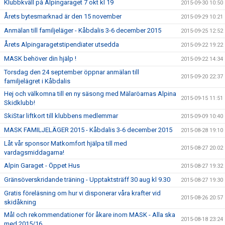
Klubbkväll på Alpingaraget 7 okt kl 19
2015-09-30 10:50
Årets bytesmarknad är den 15 november
2015-09-29 10:21
Anmälan till familjeläger - Kåbdalis 3-6 december 2015
2015-09-25 12:52
Årets Alpingaragetstipendiater utsedda
2015-09-22 19:22
MASK behöver din hjälp !
2015-09-22 14:34
Torsdag den 24 september öppnar anmälan till
2015-09-20 22:37
familjelägret i Kåbdalis
Hej och välkomna till en ny säsong med Mälaröarnas Alpina
2015-09-15 11:51
Skidklubb!
SkiStar liftkort till klubbens medlemmar
2015-09-09 10:40
MASK FAMILJELÄGER 2015 - Kåbdalis 3-6 december 2015
2015-08-28 19:10
Låt vår sponsor Matkomfort hjälpa till med
2015-08-27 20:02
vardagsmiddagarna!
Alpin Garaget - Öppet Hus
2015-08-27 19:32
Gränsöverskridande träning - Upptaktsträff 30 aug kl 9.30
2015-08-27 19:30
Gratis föreläsning om hur vi disponerar våra krafter vid
2015-08-26 20:57
skidåkning
Mål och rekommendationer för åkare inom MASK - Alla ska
2015-08-18 23:24
med 2015/16