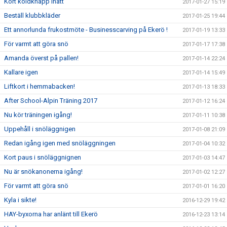
Kort köldknäpp inatt
2017-01-27 15:19
Beställ klubbkläder
2017-01-25 19:44
Ett annorlunda frukostmöte - Businesscarving på Ekerö !
2017-01-19 13:33
För varmt att göra snö
2017-01-17 17:38
Amanda överst på pallen!
2017-01-14 22:24
Kallare igen
2017-01-14 15:49
Liftkort i hemmabacken!
2017-01-13 18:33
After School-Alpin Träning 2017
2017-01-12 16:24
Nu kör träningen igång!
2017-01-11 10:38
Uppehåll i snöläggnigen
2017-01-08 21:09
Redan igång igen med snöläggningen
2017-01-04 10:32
Kort paus i snöläggnignen
2017-01-03 14:47
Nu är snökanonerna igång!
2017-01-02 12:27
För varmt att göra snö
2017-01-01 16:20
Kyla i sikte!
2016-12-29 19:42
HAY-byxorna har anlänt till Ekerö
2016-12-23 13:14