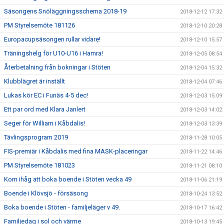
Säsongens Snöläggningsschema 2018-19
2018-12-12 17:32
PM Styrelsemöte 181126
2018-12-10 20:28
Europacupsäsongen rullar vidare!
2018-12-10 15:57
Träningshelg för U10-U16 i Hamra!
2018-12-05 08:54
Återbetalning från bokningar i Stöten
2018-12-04 15:32
Klubblägret är inställt
2018-12-04 07:46
Lukas kör EC i Funäs 4-5 dec!
2018-12-03 15:09
Ett par ord med Klara Janlert
2018-12-03 14:02
Seger för William i Kåbdalis!
2018-12-03 13:39
Tävlingsprogram 2019
2018-11-28 10:05
FIS-premiär i Kåbdalis med fina MASK-placeringar
2018-11-22 14:46
PM Styrelsemöte 181023
2018-11-21 08:10
Kom ihåg att boka boende i Stöten vecka 49
2018-11-06 21:19
Boende i Klövsjö - försäsong
2018-10-24 13:52
Boka boende i Stöten - familjeläger v 49.
2018-10-17 16:42
Familjedag i sol och värme
2018-10-13 19:45