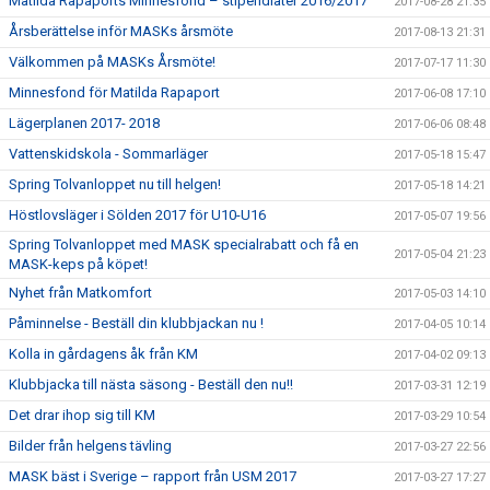
Matilda Rapaports Minnesfond – stipendiater 2016/2017
2017-08-28 21:35
Årsberättelse inför MASKs årsmöte
2017-08-13 21:31
Välkommen på MASKs Årsmöte!
2017-07-17 11:30
Minnesfond för Matilda Rapaport
2017-06-08 17:10
Lägerplanen 2017- 2018
2017-06-06 08:48
Vattenskidskola - Sommarläger
2017-05-18 15:47
Spring Tolvanloppet nu till helgen!
2017-05-18 14:21
Höstlovsläger i Sölden 2017 för U10-U16
2017-05-07 19:56
Spring Tolvanloppet med MASK specialrabatt och få en
2017-05-04 21:23
MASK-keps på köpet!
Nyhet från Matkomfort
2017-05-03 14:10
Påminnelse - Beställ din klubbjackan nu !
2017-04-05 10:14
Kolla in gårdagens åk från KM
2017-04-02 09:13
Klubbjacka till nästa säsong - Beställ den nu!!
2017-03-31 12:19
Det drar ihop sig till KM
2017-03-29 10:54
Bilder från helgens tävling
2017-03-27 22:56
MASK bäst i Sverige – rapport från USM 2017
2017-03-27 17:27