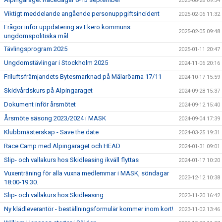
2025-08-28 09:34
BILDGALLERI
Viktigt meddelande angående personuppgiftsincident
2025-02-06 11:32
SPONSORER & PARTNERS
Frågor inför uppdatering av Ekerö kommuns
2025-02-05 09:48
ungdomspolitiska mål
KLUBBKLÄDER
Tävlingsprogram 2025
2025-01-11 20:47
Ungdomstävlingar i Stockholm 2025
2024-11-06 20:16
MATILDA RAPAPORT MINNESFOND
Friluftsfrämjandets Bytesmarknad på Mälaröarna 17/11
2024-10-17 15:59
Skidvårdskurs på Alpingaraget
2024-09-28 15:37
Dokument inför årsmötet
2024-09-12 15:40
Årsmöte säsong 2023/2024 i MASK
2024-09-04 17:39
Klubbmästerskap - Save the date
2024-03-25 19:31
Race Camp med Alpingaraget och HEAD
2024-01-31 09:01
Slip- och vallakurs hos Skidleasing ikväll flyttas
2024-01-17 10:20
Vuxenträning för alla vuxna medlemmar i MASK, söndagar
2023-12-12 10:38
18:00-19:30.
Slip- och vallakurs hos Skidleasing
2023-11-20 16:42
Ny klädleverantör - beställningsformulär kommer inom kort!
2023-11-02 13:46