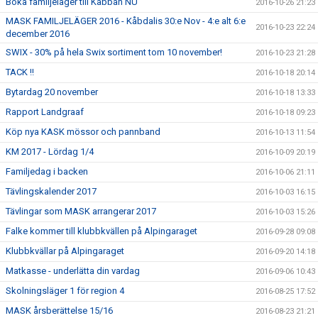
Boka familjeläger till Kåbban NU
2016-10-26 21:23
MASK FAMILJELÄGER 2016 - Kåbdalis 30:e Nov - 4:e alt 6:e
2016-10-23 22:24
december 2016
SWIX - 30% på hela Swix sortiment tom 10 november!
2016-10-23 21:28
TACK !!
2016-10-18 20:14
Bytardag 20 november
2016-10-18 13:33
Rapport Landgraaf
2016-10-18 09:23
Köp nya KASK mössor och pannband
2016-10-13 11:54
KM 2017 - Lördag 1/4
2016-10-09 20:19
Familjedag i backen
2016-10-06 21:11
Tävlingskalender 2017
2016-10-03 16:15
Tävlingar som MASK arrangerar 2017
2016-10-03 15:26
Falke kommer till klubbkvällen på Alpingaraget
2016-09-28 09:08
Klubbkvällar på Alpingaraget
2016-09-20 14:18
Matkasse - underlätta din vardag
2016-09-06 10:43
Skolningsläger 1 för region 4
2016-08-25 17:52
MASK årsberättelse 15/16
2016-08-23 21:21