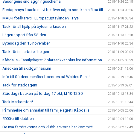
Säsongens snöläggningsschema
2015-11-24 20:15
Fredagsmys i backen - vi behöver några som kan hjälpa till
2015-11-24 09:26
MASK föråkare till Europacuptävlingen i Trysil
2015-11-18 08:34
Tack för all hjälp på bytesmarknaden
2015-11-17 21:22
Lägerrapport från Sölden
2015-11-13 10:18
Bytesdag den 15 november
2015-11-10 20:34
Tack för fint arbete i helgen
2015-11-09 09:04
Kåbdalis - Familjelägret 7 platser kvar plus lite information
2015-11-05 08:29
Ansökan till skidgymnasium
2015-10-21 16:06
Info till Söldenresenärer boendes på Waldes Ruh !!!
2015-10-19 16:46
Tack för städdagen!
2015-10-19 09:01
Städdag i backen på lördag 17 okt, kl 10-12.30
2015-10-13 13:34
Tack Matkomfort!
2015-10-11 10:44
Påminnelse om anmälan till familjelägret i Kåbdalis
2015-10-05 20:06
5000kr till klubben !
2015-10-04 19:00
De nya fartdräkterna och klubbjackorna har kommit!!
2015-10-02 12:49