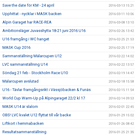
Save the date för KM - 24 april
2016-03-13 15:21
Upphittat - nycklar i MASK backen
2016-03-11 10:06
Alpin Garaget har RACE-REA
2016-03-08 13:10
Ambitionsläger Juvasshytta 18-21 juni 2016 U16
2016-02-26 13:42
U16 framgång i WC hanget
2016-02-25 21:53
MASK Cup 2016
2016-02-25 17:19
Sammanställning Mälarcupen U12
2016-02-22 14:02
LVC sammanställning U14
2016-02-22 13:57
Söndag 21 feb - Stockholm Race U10
2016-02-19 14:47
Mälarcupen avslutad
2016-02-18 15:58
U16 - Tävlar framgångsrikt i Vässjöbacken & Funäs
2016-02-15 11:54
World Cup Warm-Up på Alpingaraget 22/2 kl 17
2016-02-14 09:53
MASK U14 är slalom
2016-02-01 22:45
OBS! LVC kvalet U12 flyttat till vår backe
2016-01-29 15:02
Liftkort i hemmabacken
2016-01-26 08:42
Resultatsammanställning
2016-01-25 21:35