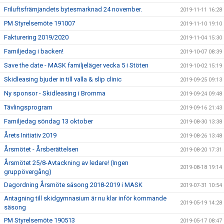
Friluftsfrämjandets bytesmarknad 24 november.
2019-11-11 16:28
PM Styrelsemöte 191007
2019-11-10 19:10
Fakturering 2019/2020
2019-11-04 15:30
Familjedag i backen!
2019-10-07 08:39
Save the date - MASK familjeläger vecka 5 i Stöten
2019-10-02 15:19
Skidleasing bjuder in till valla & slip clinic
2019-09-25 09:13
Ny sponsor - Skidleasing i Bromma
2019-09-24 09:48
Tävlingsprogram
2019-09-16 21:43
Familjedag söndag 13 oktober
2019-08-30 13:38
Årets Initiativ 2019
2019-08-26 13:48
Årsmötet - Årsberättelsen
2019-08-20 17:31
Årsmötet 25/8-Avtackning av ledare! (Ingen
2019-08-18 19:14
gruppövergång)
Dagordning Årsmöte säsong 2018-2019 i MASK
2019-07-31 10:54
Antagning till skidgymnasium är nu klar inför kommande
2019-05-19 14:28
säsong
PM Styrelsemöte 190513
2019-05-17 08:47