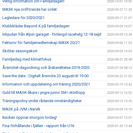
Viktig information om Familjedagen!
2020-10-01 14:05
MASK nya ordförande har ordet:
2020-09-27 11:33
Lagledare för 2020/2021
2020-09-17 21:07
Klubbkläder Beyond-X på familjedagen
2020-09-09 14:07
Inbjudan från Alpin garaget - förlängd racehelg 12-18 sept
2020-09-09 13:34
Fakturor för familjemedlemskap MASK 20/21
2020-09-06 11:03
SkiStar säsongskort
2020-09-03 14:03
Familjedag med klimatfokus
2020-08-31 20:58
Årsmötet-dagordning och årsberättelse 2019-2020
2020-07-24 08:15
Save the date - Digitalt årsmöte 23 augusti kl 19.00
2020-06-22 21:02
Information och uppdatering om träning 2020/2021
2020-05-19 13:42
Guld till MASK-åkare i yngre junior SM i störtlopp
2020-03-13 16:02
Träningspolicy under rådande omständigheter
2020-03-13 15:35
MASK på JVM i Narvik
2020-03-09 10:10
Backen öppnar imorgon lördag!
2020-02-07 15:01
Fina förhållande i fjällen - rapport från U16
2020-01-30 13:44