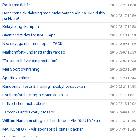
Rockarna är här
2017-03-21 11:38
Börja träna skidåkning med Mälaröarnas Alpina Skidklubb
2017-03-17 10:59
på Ekerö!
Rekryteringskampanj
2017-03-17 10:58
Snart är det dax för KM - 1 april
2017-03-13 13:13
Nya snygga nummerlappar - TACK
2017-03-09 10:09
Matkomfort - underlättar din vardag
2017-03-07 18:53
”Ta kontroll över din prestation”
2017-03-07 10:33
Mer Sportlovsträning
2017-02-23 10:48
Sportlovsträning
2017-02-23 10:44
Randonné -Testa & Träning i Ekebyhovsbacken
2017-02-21 14:58
Föräldraföreläsning-8:e Mars kl 18:30
2017-02-17 11:31
Liftkort i hemmabacken!
2017-02-13 12:02
Jackor / Fartdräkter / Mössor
2017-02-09 10:51
William Hansson uttagen till inofficella VM för U16 åkare
2017-01-31 10:56
MATKOMFORT - vår sponsor på plats i backen
2017-01-31 10:45