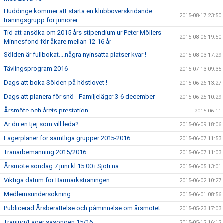
Huddinge kommer att starta en klubböverskridande
2015-08-17 23:50
träningsgrupp för juniorer
Tid att ansöka om 2015 års stipendium ur Peter Möllers
2015-08-06 19:50
Minnesfond för åkare mellan 12-16 år
Sölden är fullbokat....några nyinsatta platser kvar !
2015-08-03 17:29
Tävlingsprogram 2016
2015-07-13 09:35
Dags att boka Sölden på höstlovet !
2015-06-26 13:27
Dags att planera för snö - Familjeläger 3-6 december
2015-06-25 10:29
Årsmöte och årets prestation
2015-06-11
Är du en tjej som vill leda?
2015-06-09 18:06
Lägerplaner för samtliga grupper 2015-2016
2015-06-07 11:53
Tränarbemanning 2015/2016
2015-06-07 11:03
Årsmöte söndag 7 juni kl 15.00 i Sjötuna
2015-06-05 13:01
Viktiga datum för Barmarksträningen
2015-06-02 10:27
Medlemsundersökning
2015-06-01 08:56
Publicerad Årsberättelse och påminnelse om årsmötet
2015-05-23 17:03
Träning/Läger säsongen 15/16
2015-05-12 16:12