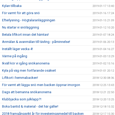
Kylan tillbaka
2019-01-17 13:40
För varmt för att göra snö
2019-01-16 17:24
Efterlysning - Högtalaranläggningen
2019-01-15 21:09
Nu startar vi snöläggning
2019-01-12 10:20
Betala liftkort innan det hämtas!
2019-01-07 18:24
Anmälan & avanmälan till tävling - påminnelse!
2019-01-06 20:13
Inställt läger vecka 4!
2019-01-04 16:27
Värme på ingång
2019-01-03 13:29
Ikväll kör vi igång snökanonerna
2019-01-02 15:16
Kyla på väg men fortfarande osäkert
2019-01-01 20:12
Liftkort i hemmabacken!
2018-12-30 08:36
För varmt att lägga snö men backen öppnar imorgon
2018-12-25 13:43
Dags att bemanna snökanonerna
2018-12-21 22:50
Klubbjacka som julklapp?!
2018-12-20 13:25
Boka bantid & material - det här gäller!
2018-12-18 15:32
2018 framgångsrikt år för investeringsmedel till backen
2018-12-17 15:30