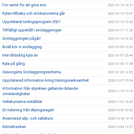
För varmt för att göra snö
2021-01-19 14:37
Kylan tillbaka och snökanonerna går
2021-01-12 13:01
Uppdaterat tävlingsprogram 2021
2021-01-12 12:40
Tillfälligt uppehåll i snöläggningen
2021-01-11 11:26
Snöläggningen pågår!
2021-01-10 14:29
Ikväll kör vi snöläggnig
2021-01-09 10:55
Inte tillräcklig kyla än
2021-01-07 20:44
Kyla på gång
2021-01-05 17:08
Säsongens Snöläggningsschema
2021-01-02 12:02
Uppdaterad information kring träningsverksamhet
2020-12-07 19:54
Information från styrelsen gällande rådande
2020-11-19 13:16
omständigheter
Vallakurserna inställda!
2020-11-01 14:24
En hälsning från Alpingaraget!
2020-10-30 10:32
Avancerad slip- och vallakurs
2020-10-18 12:19
Klimatbacken
2020-10-04 19:27