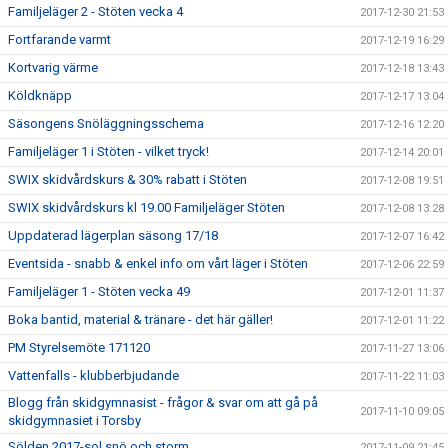
Familjeläger 2 - Stöten vecka 4
2017-12-30 21:53
Fortfarande varmt
2017-12-19 16:29
Kortvarig värme
2017-12-18 13:43
Köldknäpp
2017-12-17 13:04
Säsongens Snöläggningsschema
2017-12-16 12:20
Familjeläger 1 i Stöten - vilket tryck!
2017-12-14 20:01
SWIX skidvårdskurs & 30% rabatt i Stöten
2017-12-08 19:51
SWIX skidvårdskurs kl 19.00 Familjeläger Stöten
2017-12-08 13:28
Uppdaterad lägerplan säsong 17/18
2017-12-07 16:42
Eventsida - snabb & enkel info om vårt läger i Stöten
2017-12-06 22:59
Familjeläger 1 - Stöten vecka 49
2017-12-01 11:37
Boka bantid, material & tränare - det här gäller!
2017-12-01 11:22
PM Styrelsemöte 171120
2017-11-27 13:06
Vattenfalls - klubberbjudande
2017-11-22 11:03
Blogg från skidgymnasist - frågor & svar om att gå på
2017-11-10 09:05
skidgymnasiet i Torsby
Sölden 2017-sol,snö och storm
2017-11-09 21:45