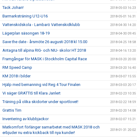
Tack Johan!
2018-05-03 16:23
Barmarksträning U12-U16
2018-05-01 16:31
Vattenskidskola - Lambarö Vattenskidklubb
2018-04-30 14:20
Lägerplan säsongen 18-19
2018-04-30 09:45
Save the date - årsmöte 26 augusti 2018 kl 15.00
2018-04-25 18:58
Antagna till alpina RIG- och NIU- skolor HT 2018
2018-04-16 13:20
Framgångar för MASK i Stockholm Capital Race
2018-03-20 20:00
RM Speed Camp
2018-03-20 16:40
KM 2018 i bilder
2018-03-07 15:55
Hjälp med bemanning vid Reg 4 Tour Finalen
2018-03-03 20:17
Vi säger GRATTIS till Klara Janlert
2018-02-23 10:35
Träning på olika skidorter under sportlovet!
2018-02-22 18:59
Grattis Tim
2018-02-20 14:08
Inventering av klubbjackor
2018-02-07 15:21
Matkomfort förlänger samarbetet med MASK 2018 och
2018-01-31 20:02
erbjuder nu extra kickback till nya kunder!