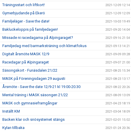
Träningsstart och liftkort!
2021-12-09 12:14
Gymerbjudande på Ekerö
2021-12-09 12:09
Familjeläger - Save the date!
2021-10-03 19:49
Bakluckeloppis på familjedagen!
2021-09-20 14:04
Missade ni racedagarna på Alpingaraget?
2021-09-16 21:54
Familjedag med barmarksträning och klimatfokus
2021-09-13 14:21
Digitalt årsmöte MASK 12/9
2021-09-09 09:28
Racedagar på Alpingaraget
2021-09-07 21:00
Säsongskort - Funäsdalen 21/22
2021-08-25 15:34
MASK på Föreningsdagen 29 augusti
2021-08-23 13:17
Årsmöte - Save the date 12/9-21 kl 19.00-20.30
2021-08-22 20:26
Mental träning i MASK säsongen 21/22
2021-08-09 13:09
MASK och gymnasieframgångar
2021-04-23 18:19
Inställt KM
2021-03-04 18:09
Backen klar och snösystemet stängs
2021-02-01 15:02
Kylan tillbaka
2021-01-24 20:36