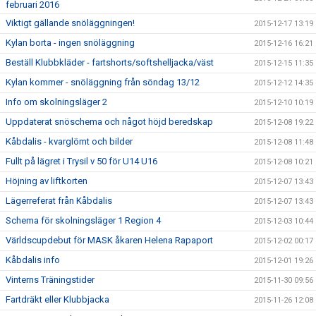
februari 2016
Viktigt gällande snöläggningen!
2015-12-17 13:19
Kylan borta - ingen snöläggning
2015-12-16 16:21
Beställ Klubbkläder - fartshorts/softshelljacka/väst
2015-12-15 11:35
Kylan kommer - snöläggning från söndag 13/12
2015-12-12 14:35
Info om skolningsläger 2
2015-12-10 10:19
Uppdaterat snöschema och något höjd beredskap
2015-12-08 19:22
Kåbdalis - kvarglömt och bilder
2015-12-08 11:48
Fullt på lägret i Trysil v 50 för U14 U16
2015-12-08 10:21
Höjning av liftkorten
2015-12-07 13:43
Lägerreferat från Kåbdalis
2015-12-07 13:43
Schema för skolningsläger 1 Region 4
2015-12-03 10:44
Världscupdebut för MASK åkaren Helena Rapaport
2015-12-02 00:17
Kåbdalis info
2015-12-01 19:26
Vinterns Träningstider
2015-11-30 09:56
Fartdräkt eller Klubbjacka
2015-11-26 12:08