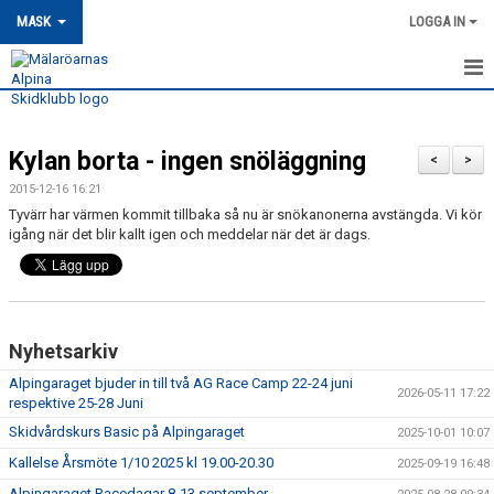
MASK
LOGGA IN
HEM
Kylan borta - ingen snöläggning
MASK-NYHETER
<
>
2015-12-16 16:21
OM MASK
Tyvärr har värmen kommit tillbaka så nu är snökanonerna avstängda. Vi kör
igång när det blir kallt igen och meddelar när det är dags.
MEDLEMSSKAP
KONTAKT
Nyhetsarkiv
TRÄNING
Alpingaraget bjuder in till två AG Race Camp 22-24 juni
2026-05-11 17:22
TÄVLING
respektive 25-28 Juni
Skidvårdskurs Basic på Alpingaraget
2025-10-01 10:07
MASK KALENDER
Kallelse Årsmöte 1/10 2025 kl 19.00-20.30
2025-09-19 16:48
Alpingaraget Racedagar 8-13 september