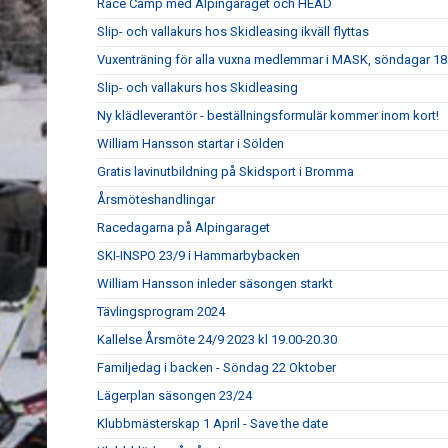
Race Camp med Alpingaraget och HEAD
Slip- och vallakurs hos Skidleasing ikväll flyttas
Vuxenträning för alla vuxna medlemmar i MASK, söndagar 18:
Slip- och vallakurs hos Skidleasing
Ny klädleverantör - beställningsformulär kommer inom kort!
William Hansson startar i Sölden
Gratis lavinutbildning på Skidsport i Bromma
Årsmöteshandlingar
Racedagarna på Alpingaraget
SKI-INSPO 23/9 i Hammarbybacken
William Hansson inleder säsongen starkt
Tävlingsprogram 2024
Kallelse Årsmöte 24/9 2023 kl 19.00-20.30
Familjedag i backen - Söndag 22 Oktober
Lägerplan säsongen 23/24
Klubbmästerskap 1 April - Save the date