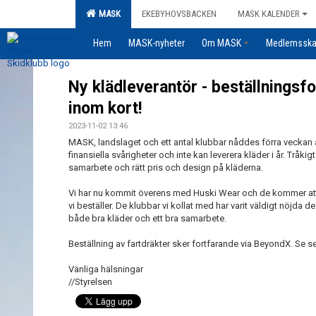
MASK
EKEBYHOVSBACKEN
MASK KALENDER
Hem
MASK-nyheter
Om MASK
Medlemssk
Ny klädleverantör - beställnings
inom kort!
2023-11-02 13:46
MASK, landslaget och ett antal klubbar nåddes förra veckan a
finansiella svårigheter och inte kan leverera kläder i år. Tråkigt 
samarbete och rätt pris och design på kläderna.
Vi har nu kommit överens med Huski Wear och de kommer att 
vi beställer. De klubbar vi kollat med har varit väldigt nöjda
både bra kläder och ett bra samarbete.
Beställning av fartdräkter sker fortfarande via BeyondX. Se 
Vänliga hälsningar
//Styrelsen