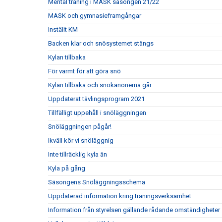
Mental träning i MASK säsongen 21/22
MASK och gymnasieframgångar
Inställt KM
Backen klar och snösystemet stängs
Kylan tillbaka
För varmt för att göra snö
Kylan tillbaka och snökanonerna går
Uppdaterat tävlingsprogram 2021
Tillfälligt uppehåll i snöläggningen
Snöläggningen pågår!
Ikväll kör vi snöläggnig
Inte tillräcklig kyla än
Kyla på gång
Säsongens Snöläggningsschema
Uppdaterad information kring träningsverksamhet
Information från styrelsen gällande rådande omständigheter