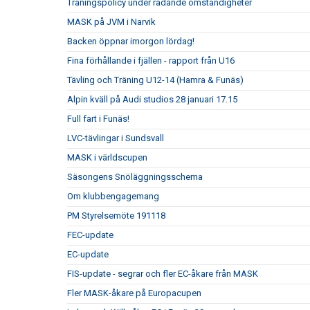
Träningspolicy under rådande omständigheter
MASK på JVM i Narvik
Backen öppnar imorgon lördag!
Fina förhållande i fjällen - rapport från U16
Tävling och Träning U12-14 (Hamra & Funäs)
Alpin kväll på Audi studios 28 januari 17.15
Full fart i Funäs!
LVC-tävlingar i Sundsvall
MASK i världscupen
Säsongens Snöläggningsschema
Om klubbengagemang
PM Styrelsemöte 191118
FEC-update
EC-update
FIS-update - segrar och fler EC-åkare från MASK
Fler MASK-åkare på Europacupen