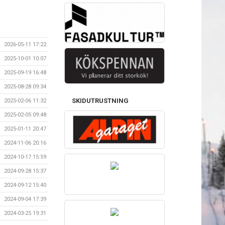
2026-05-11 17:22
2025-10-01 10:07
2025-09-19 16:48
2025-08-28 09:34
SKIDUTRUSTNING
2025-02-06 11:32
2025-02-05 09:48
2025-01-11 20:47
2024-11-06 20:16
2024-10-17 15:59
2024-09-28 15:37
2024-09-12 15:40
2024-09-04 17:39
2024-03-25 19:31