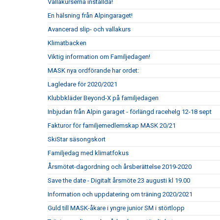
Vallakurserna inställda!
En hälsning från Alpingaraget!
Avancerad slip- och vallakurs
Klimatbacken
Viktig information om Familjedagen!
MASK nya ordförande har ordet:
Lagledare för 2020/2021
Klubbkläder Beyond-X på familjedagen
Inbjudan från Alpin garaget - förlängd racehelg 12-18 sept
Fakturor för familjemedlemskap MASK 20/21
SkiStar säsongskort
Familjedag med klimatfokus
Årsmötet-dagordning och årsberättelse 2019-2020
Save the date - Digitalt årsmöte 23 augusti kl 19.00
Information och uppdatering om träning 2020/2021
Guld till MASK-åkare i yngre junior SM i störtlopp