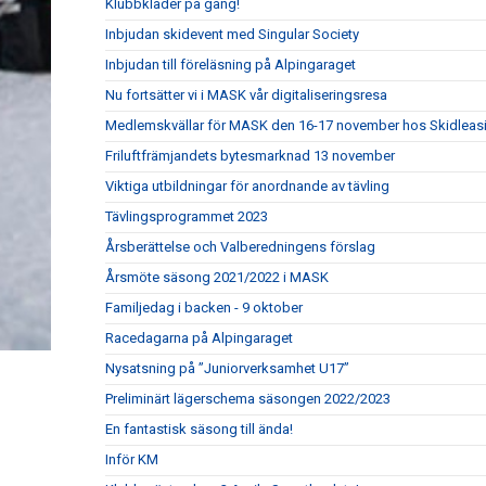
Klubbkläder på gång!
Inbjudan skidevent med Singular Society
Inbjudan till föreläsning på Alpingaraget
Nu fortsätter vi i MASK vår digitaliseringsresa
Medlemskvällar för MASK den 16-17 november hos Skidleasin
Friluftfrämjandets bytesmarknad 13 november
Viktiga utbildningar för anordnande av tävling
Tävlingsprogrammet 2023
Årsberättelse och Valberedningens förslag
Årsmöte säsong 2021/2022 i MASK
Familjedag i backen - 9 oktober
Racedagarna på Alpingaraget
Nysatsning på ”Juniorverksamhet U17”
Preliminärt lägerschema säsongen 2022/2023
En fantastisk säsong till ända!
Inför KM