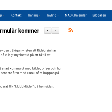
ap
Kontakt
Träning
Tävling
MASK Kalender
Bildgalleri
formulär kommer
<
>
v den tråkiga nyheten att Ridebrain har
då vi lagt mycket tid på att få till ett
snart komma ut med bilder, priser och hur
 de senaste åren med Huski så vi hoppas på
separat flik "klubbkläder" på hemsidan.