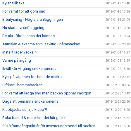
Kylan tillbaka
2019-01-17 13:40
För varmt för att göra snö
2019-01-16 17:24
Efterlysning - Högtalaranläggningen
2019-01-15 21:09
Nu startar vi snöläggning
2019-01-12 10:20
Betala liftkort innan det hämtas!
2019-01-07 18:24
Anmälan & avanmälan till tävling - påminnelse!
2019-01-06 20:13
Inställt läger vecka 4!
2019-01-04 16:27
Värme på ingång
2019-01-03 13:29
Ikväll kör vi igång snökanonerna
2019-01-02 15:16
Kyla på väg men fortfarande osäkert
2019-01-01 20:12
Liftkort i hemmabacken!
2018-12-30 08:36
För varmt att lägga snö men backen öppnar imorgon
2018-12-25 13:43
Dags att bemanna snökanonerna
2018-12-21 22:50
Klubbjacka som julklapp?!
2018-12-20 13:25
Boka bantid & material - det här gäller!
2018-12-18 15:32
2018 framgångsrikt år för investeringsmedel till backen
2018-12-17 15:30