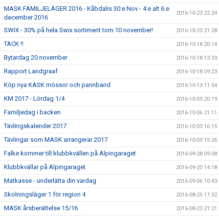
MASK FAMILJELÄGER 2016 - Kåbdalis 30:e Nov - 4:e alt 6:e
2016-10-23 22:24
december 2016
SWIX - 30% på hela Swix sortiment tom 10 november!
2016-10-23 21:28
TACK !!
2016-10-18 20:14
Bytardag 20 november
2016-10-18 13:33
Rapport Landgraaf
2016-10-18 09:23
Köp nya KASK mössor och pannband
2016-10-13 11:54
KM 2017 - Lördag 1/4
2016-10-09 20:19
Familjedag i backen
2016-10-06 21:11
Tävlingskalender 2017
2016-10-03 16:15
Tävlingar som MASK arrangerar 2017
2016-10-03 15:26
Falke kommer till klubbkvällen på Alpingaraget
2016-09-28 09:08
Klubbkvällar på Alpingaraget
2016-09-20 14:18
Matkasse - underlätta din vardag
2016-09-06 10:43
Skolningsläger 1 för region 4
2016-08-25 17:52
MASK årsberättelse 15/16
2016-08-23 21:21