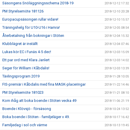
Säsongens Snöläggningsschema 2018-19
2018-12-12 17:32
PM Styrelsemöte 181126
2018-12-10 20:28
Europacupsäsongen rullar vidare!
2018-12-10 15:57
Träningshelg för U10-U16 i Hamra!
2018-12-05 08:54
Återbetalning från bokningar i Stöten
2018-12-04 15:32
Klubblägret är inställt
2018-12-04 07:46
Lukas kör EC i Funäs 4-5 dec!
2018-12-03 15:09
Ett par ord med Klara Janlert
2018-12-03 14:02
Seger för William i Kåbdalis!
2018-12-03 13:39
Tävlingsprogram 2019
2018-11-28 10:05
FIS-premiär i Kåbdalis med fina MASK-placeringar
2018-11-22 14:46
PM Styrelsemöte 181023
2018-11-21 08:10
Kom ihåg att boka boende i Stöten vecka 49
2018-11-06 21:19
Boende i Klövsjö - försäsong
2018-10-24 13:52
Boka boende i Stöten - familjeläger v 49.
2018-10-17 16:42
Familjedag i sol och värme
2018-10-13 19:45