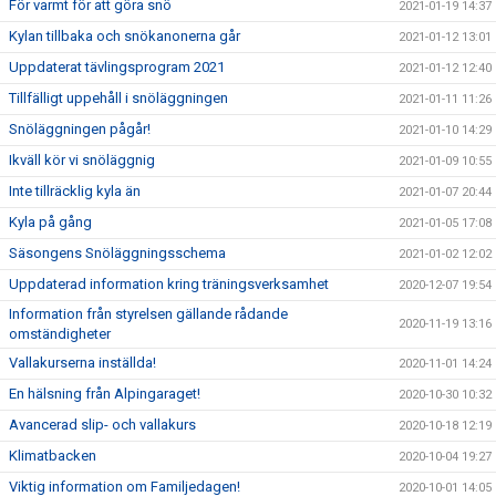
För varmt för att göra snö
2021-01-19 14:37
Kylan tillbaka och snökanonerna går
2021-01-12 13:01
Uppdaterat tävlingsprogram 2021
2021-01-12 12:40
Tillfälligt uppehåll i snöläggningen
2021-01-11 11:26
Snöläggningen pågår!
2021-01-10 14:29
Ikväll kör vi snöläggnig
2021-01-09 10:55
Inte tillräcklig kyla än
2021-01-07 20:44
Kyla på gång
2021-01-05 17:08
Säsongens Snöläggningsschema
2021-01-02 12:02
Uppdaterad information kring träningsverksamhet
2020-12-07 19:54
Information från styrelsen gällande rådande
2020-11-19 13:16
omständigheter
Vallakurserna inställda!
2020-11-01 14:24
En hälsning från Alpingaraget!
2020-10-30 10:32
Avancerad slip- och vallakurs
2020-10-18 12:19
Klimatbacken
2020-10-04 19:27
Viktig information om Familjedagen!
2020-10-01 14:05