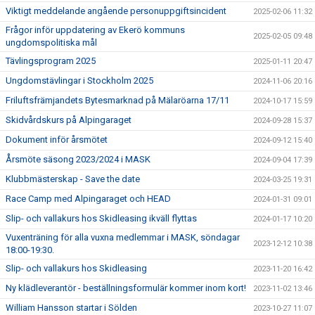
Viktigt meddelande angående personuppgiftsincident
2025-02-06 11:32
Frågor inför uppdatering av Ekerö kommuns
2025-02-05 09:48
ungdomspolitiska mål
Tävlingsprogram 2025
2025-01-11 20:47
Ungdomstävlingar i Stockholm 2025
2024-11-06 20:16
Friluftsfrämjandets Bytesmarknad på Mälaröarna 17/11
2024-10-17 15:59
Skidvårdskurs på Alpingaraget
2024-09-28 15:37
Dokument inför årsmötet
2024-09-12 15:40
Årsmöte säsong 2023/2024 i MASK
2024-09-04 17:39
Klubbmästerskap - Save the date
2024-03-25 19:31
Race Camp med Alpingaraget och HEAD
2024-01-31 09:01
Slip- och vallakurs hos Skidleasing ikväll flyttas
2024-01-17 10:20
Vuxenträning för alla vuxna medlemmar i MASK, söndagar
2023-12-12 10:38
18:00-19:30.
Slip- och vallakurs hos Skidleasing
2023-11-20 16:42
Ny klädleverantör - beställningsformulär kommer inom kort!
2023-11-02 13:46
William Hansson startar i Sölden
2023-10-27 11:07