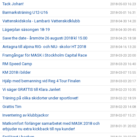
Tack Johan!
2018-05-03 16:23
Barmarksträning U12-U16
2018-05-01 16:31
Vattenskidskola - Lambarö Vattenskidklubb
2018-04-30 14:20
Lägerplan säsongen 18-19
2018-04-30 09:45
Save the date - årsmöte 26 augusti 2018 kl 15.00
2018-04-25 18:58
Antagna till alpina RIG- och NIU- skolor HT 2018
2018-04-16 13:20
Framgångar för MASK i Stockholm Capital Race
2018-03-20 20:00
RM Speed Camp
2018-03-20 16:40
KM 2018 i bilder
2018-03-07 15:55
Hjälp med bemanning vid Reg 4 Tour Finalen
2018-03-03 20:17
Vi säger GRATTIS till Klara Janlert
2018-02-23 10:35
Träning på olika skidorter under sportlovet!
2018-02-22 18:59
Grattis Tim
2018-02-20 14:08
Inventering av klubbjackor
2018-02-07 15:21
Matkomfort förlänger samarbetet med MASK 2018 och
2018-01-31 20:02
erbjuder nu extra kickback till nya kunder!
Snöläget i backen