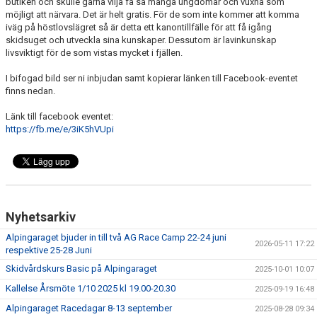
butiken och skulle gärna vilja få så många ungdomar och vuxna som
möjligt att närvara. Det är helt gratis. För de som inte kommer att komma
iväg på höstlovslägret så är detta ett kanontillfälle för att få igång
skidsuget och utveckla sina kunskaper. Dessutom är lavinkunskap
livsviktigt för de som vistas mycket i fjällen.
I bifogad bild ser ni inbjudan samt kopierar länken till Facebook-eventet
finns nedan.
Länk till facebook eventet:
https://fb.me/e/3iK5hVUpi
Nyhetsarkiv
Alpingaraget bjuder in till två AG Race Camp 22-24 juni
2026-05-11 17:22
respektive 25-28 Juni
Skidvårdskurs Basic på Alpingaraget
2025-10-01 10:07
Kallelse Årsmöte 1/10 2025 kl 19.00-20.30
2025-09-19 16:48
Alpingaraget Racedagar 8-13 september
2025-08-28 09:34