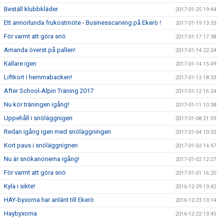
Beställ klubbkläder
2017-01-25 19:44
Ett annorlunda frukostmöte - Businesscarving på Ekerö !
2017-01-19 13:33
För varmt att göra snö
2017-01-17 17:38
Amanda överst på pallen!
2017-01-14 22:24
Kallare igen
2017-01-14 15:49
Liftkort i hemmabacken!
2017-01-13 18:33
After School-Alpin Träning 2017
2017-01-12 16:24
Nu kör träningen igång!
2017-01-11 10:38
Uppehåll i snöläggnigen
2017-01-08 21:09
Redan igång igen med snöläggningen
2017-01-04 10:32
Kort paus i snöläggnignen
2017-01-03 14:47
Nu är snökanonerna igång!
2017-01-02 12:27
För varmt att göra snö
2017-01-01 16:20
Kyla i sikte!
2016-12-29 19:42
HAY-byxorna har anlänt till Ekerö
2016-12-23 13:14
Haybyxorna
2016-12-22 13:45