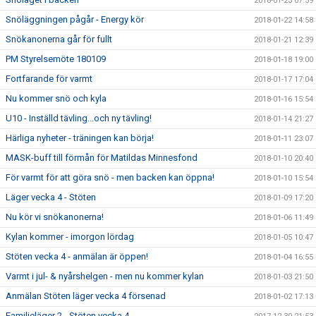
2018-01-23 07:59
Snöläggningen pågår - Energy kör
2018-01-22 14:58
Snökanonerna går för fullt
2018-01-21 12:39
PM Styrelsemöte 180109
2018-01-18 19:00
Fortfarande för varmt
2018-01-17 17:04
Nu kommer snö och kyla
2018-01-16 15:54
U10 - Inställd tävling...och ny tävling!
2018-01-14 21:27
Härliga nyheter - träningen kan börja!
2018-01-11 23:07
MASK-buff till förmån för Matildas Minnesfond
2018-01-10 20:40
För varmt för att göra snö - men backen kan öppna!
2018-01-10 15:54
Läger vecka 4 - Stöten
2018-01-09 17:20
Nu kör vi snökanonerna!
2018-01-06 11:49
Kylan kommer - imorgon lördag
2018-01-05 10:47
Stöten vecka 4 - anmälan är öppen!
2018-01-04 16:55
Varmt i jul- & nyårshelgen - men nu kommer kylan
2018-01-03 21:50
Anmälan Stöten läger vecka 4 försenad
2018-01-02 17:13
Familjeläger 2 - Stöten vecka 4