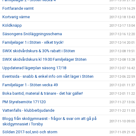
2017-12-30 21:53
Fortfarande varmt
2017-12-19 16:29
Kortvarig värme
2017-12-18 13:43
Köldknäpp
2017-12-17 13:04
Säsongens Snöläggningsschema
2017-12-16 12:20
Familjeläger 1 i Stöten - vilket tryck!
2017-12-14 20:01
SWIX skidvårdskurs & 30% rabatt i Stöten
2017-12-08 19:51
SWIX skidvårdskurs kl 19.00 Familjeläger Stöten
2017-12-08 13:28
Uppdaterad lägerplan säsong 17/18
2017-12-07 16:42
Eventsida - snabb & enkel info om vårt läger i Stöten
2017-12-06 22:59
Familjeläger 1 - Stöten vecka 49
2017-12-01 11:37
Boka bantid, material & tränare - det här gäller!
2017-12-01 11:22
PM Styrelsemöte 171120
2017-11-27 13:06
Vattenfalls - klubberbjudande
2017-11-22 11:03
Blogg från skidgymnasist - frågor & svar om att gå på
2017-11-10 09:05
skidgymnasiet i Torsby
Sölden 2017-sol,snö och storm
2017-11-09 21:45