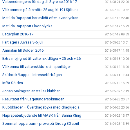
Valberedningens förslag till Styrelse 2016-17
2016-08-21 22:06
Välkommen på årsmöte 28 aug kl 19 i Sjötuna
2016-07-30 10:32
Matilda Rapaport har avlidit efter lavinolyckan
2016-07-18 22:40
Matilda Rapaport i lavinolycka
2016-07-17 15:29
Lägerplan 2016-17
2016-07-12 09:33
Fartläger i Juvass 3-6 juli
2016-05-23 13:01
Anmälan till Sölden 2016
2016-05-17 11:45
Extra möjlighet till vattenskidläger v 25 och v 26
2016-05-13 10:06
Välkomna till vattenskids- och sportläger
2016-05-12 13:06
Skidrock/kappa - Intresseförfrågan
2016-05-11 11:44
Inför Sölden
2016-05-10 15:39
Johan Malmgren anställs i klubben
2016-05-02 17:19
Resultatet från Lägerundersökningen
2016-04-28 20:57
Klubbkläder – Överdragsbyxa med dragkjedja
2016-04-26 20:56
Naprapaterbjudande till MASK från Sanna Kling
2016-04-26 13:47
Sommarhopparbarn - prova på lördag 30 april
2016-04-26 13:39