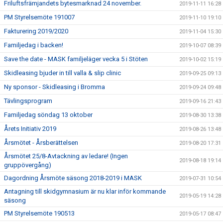
Friluftsfrämjandets bytesmarknad 24 november.
2019-11-11 16:28
PM Styrelsemöte 191007
2019-11-10 19:10
Fakturering 2019/2020
2019-11-04 15:30
Familjedag i backen!
2019-10-07 08:39
Save the date - MASK familjeläger vecka 5 i Stöten
2019-10-02 15:19
Skidleasing bjuder in till valla & slip clinic
2019-09-25 09:13
Ny sponsor - Skidleasing i Bromma
2019-09-24 09:48
Tävlingsprogram
2019-09-16 21:43
Familjedag söndag 13 oktober
2019-08-30 13:38
Årets Initiativ 2019
2019-08-26 13:48
Årsmötet - Årsberättelsen
2019-08-20 17:31
Årsmötet 25/8-Avtackning av ledare! (Ingen
2019-08-18 19:14
gruppövergång)
Dagordning Årsmöte säsong 2018-2019 i MASK
2019-07-31 10:54
Antagning till skidgymnasium är nu klar inför kommande
2019-05-19 14:28
säsong
PM Styrelsemöte 190513
2019-05-17 08:47