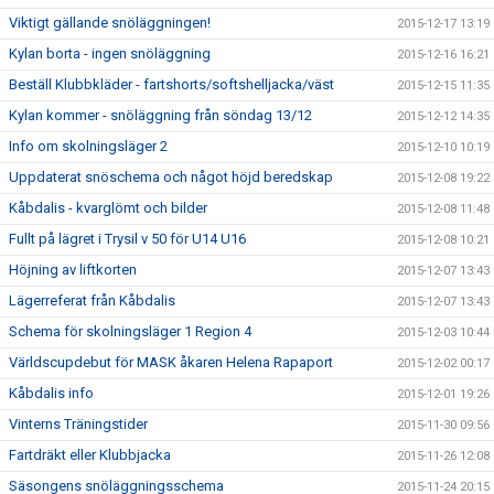
Viktigt gällande snöläggningen!
2015-12-17 13:19
Kylan borta - ingen snöläggning
2015-12-16 16:21
Beställ Klubbkläder - fartshorts/softshelljacka/väst
2015-12-15 11:35
Kylan kommer - snöläggning från söndag 13/12
2015-12-12 14:35
Info om skolningsläger 2
2015-12-10 10:19
Uppdaterat snöschema och något höjd beredskap
2015-12-08 19:22
Kåbdalis - kvarglömt och bilder
2015-12-08 11:48
Fullt på lägret i Trysil v 50 för U14 U16
2015-12-08 10:21
Höjning av liftkorten
2015-12-07 13:43
Lägerreferat från Kåbdalis
2015-12-07 13:43
Schema för skolningsläger 1 Region 4
2015-12-03 10:44
Världscupdebut för MASK åkaren Helena Rapaport
2015-12-02 00:17
Kåbdalis info
2015-12-01 19:26
Vinterns Träningstider
2015-11-30 09:56
Fartdräkt eller Klubbjacka
2015-11-26 12:08
Säsongens snöläggningsschema
2015-11-24 20:15