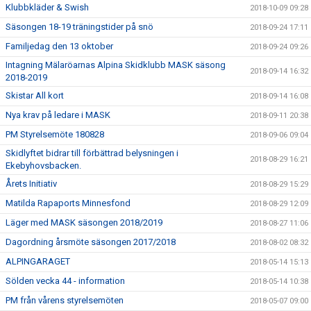
Klubbkläder & Swish
2018-10-09 09:28
Säsongen 18-19 träningstider på snö
2018-09-24 17:11
Familjedag den 13 oktober
2018-09-24 09:26
Intagning Mälaröarnas Alpina Skidklubb MASK säsong
2018-09-14 16:32
2018-2019
Skistar All kort
2018-09-14 16:08
Nya krav på ledare i MASK
2018-09-11 20:38
PM Styrelsemöte 180828
2018-09-06 09:04
Skidlyftet bidrar till förbättrad belysningen i
2018-08-29 16:21
Ekebyhovsbacken.
Årets Initiativ
2018-08-29 15:29
Matilda Rapaports Minnesfond
2018-08-29 12:09
Läger med MASK säsongen 2018/2019
2018-08-27 11:06
Dagordning årsmöte säsongen 2017/2018
2018-08-02 08:32
ALPINGARAGET
2018-05-14 15:13
Sölden vecka 44 - information
2018-05-14 10:38
PM från vårens styrelsemöten
2018-05-07 09:00