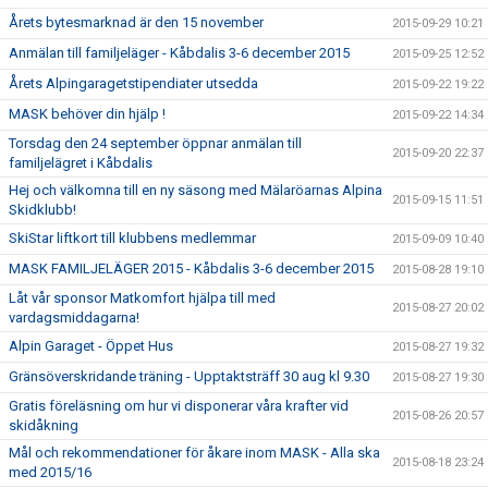
Årets bytesmarknad är den 15 november
2015-09-29 10:21
Anmälan till familjeläger - Kåbdalis 3-6 december 2015
2015-09-25 12:52
Årets Alpingaragetstipendiater utsedda
2015-09-22 19:22
MASK behöver din hjälp !
2015-09-22 14:34
Torsdag den 24 september öppnar anmälan till
2015-09-20 22:37
familjelägret i Kåbdalis
Hej och välkomna till en ny säsong med Mälaröarnas Alpina
2015-09-15 11:51
Skidklubb!
SkiStar liftkort till klubbens medlemmar
2015-09-09 10:40
MASK FAMILJELÄGER 2015 - Kåbdalis 3-6 december 2015
2015-08-28 19:10
Låt vår sponsor Matkomfort hjälpa till med
2015-08-27 20:02
vardagsmiddagarna!
Alpin Garaget - Öppet Hus
2015-08-27 19:32
Gränsöverskridande träning - Upptaktsträff 30 aug kl 9.30
2015-08-27 19:30
Gratis föreläsning om hur vi disponerar våra krafter vid
2015-08-26 20:57
skidåkning
Mål och rekommendationer för åkare inom MASK - Alla ska
2015-08-18 23:24
med 2015/16