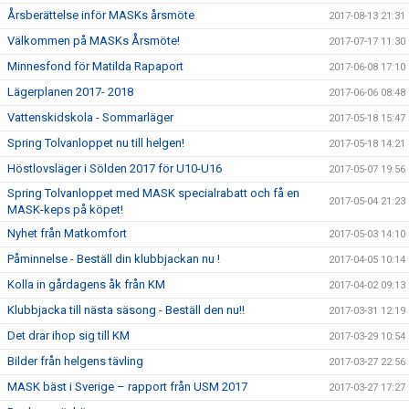
Årsberättelse inför MASKs årsmöte
2017-08-13 21:31
Välkommen på MASKs Årsmöte!
2017-07-17 11:30
Minnesfond för Matilda Rapaport
2017-06-08 17:10
Lägerplanen 2017- 2018
2017-06-06 08:48
Vattenskidskola - Sommarläger
2017-05-18 15:47
Spring Tolvanloppet nu till helgen!
2017-05-18 14:21
Höstlovsläger i Sölden 2017 för U10-U16
2017-05-07 19:56
Spring Tolvanloppet med MASK specialrabatt och få en
2017-05-04 21:23
MASK-keps på köpet!
Nyhet från Matkomfort
2017-05-03 14:10
Påminnelse - Beställ din klubbjackan nu !
2017-04-05 10:14
Kolla in gårdagens åk från KM
2017-04-02 09:13
Klubbjacka till nästa säsong - Beställ den nu!!
2017-03-31 12:19
Det drar ihop sig till KM
2017-03-29 10:54
Bilder från helgens tävling
2017-03-27 22:56
MASK bäst i Sverige – rapport från USM 2017
2017-03-27 17:27