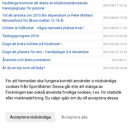
Huddinge kommer att starta en klubböverskridande
2015-08-17 23:50
träningsgrupp för juniorer
Tid att ansöka om 2015 års stipendium ur Peter Möllers
2015-08-06 19:50
Minnesfond för åkare mellan 12-16 år
Sölden är fullbokat....några nyinsatta platser kvar !
2015-08-03 17:29
Tävlingsprogram 2016
2015-07-13 09:35
Dags att boka Sölden på höstlovet !
2015-06-26 13:27
Dags att planera för snö - Familjeläger 3-6 december
2015-06-25 10:29
Årsmöte och årets prestation
2015-06-11
Är du en tjej som vill leda?
2015-06-09 18:06
Lägerplaner för samtliga grupper 2015-2016
2015-06-07 11:53
För att hemsidan ska fungera korrekt använder vi nödvändiga
Tränarbemanning 2015/2016
2015-06-07 11:03
cookies från SportAdmin. Dessa går inte att stänga av.
Årsmöte söndag 7 juni kl 15.00 i Sjötuna
Föreningen kan också använda frivilliga cookies, t.ex. för statistik
2015-06-05 13:01
eller marknadsföring. Du väljer själv om du vill acceptera dessa.
Viktiga datum för Barmarksträningen
2015-06-02 10:27
Anpassa dina val
Medlemsundersökning
2015-06-01 08:56
Publicerad Årsberättelse och påminnelse om årsmötet
2015-05-23 17:03
Acceptera nödvändiga
Acceptera alla
Träning/Läger säsongen 15/16
2015-05-12 16:12