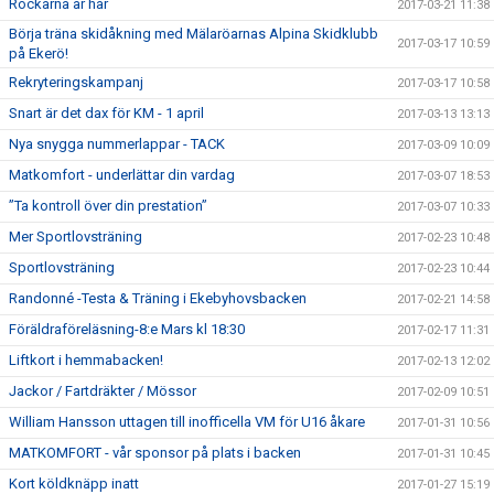
Rockarna är här
2017-03-21 11:38
Börja träna skidåkning med Mälaröarnas Alpina Skidklubb
2017-03-17 10:59
på Ekerö!
Rekryteringskampanj
2017-03-17 10:58
Snart är det dax för KM - 1 april
2017-03-13 13:13
Nya snygga nummerlappar - TACK
2017-03-09 10:09
Matkomfort - underlättar din vardag
2017-03-07 18:53
”Ta kontroll över din prestation”
2017-03-07 10:33
Mer Sportlovsträning
2017-02-23 10:48
Sportlovsträning
2017-02-23 10:44
Randonné -Testa & Träning i Ekebyhovsbacken
2017-02-21 14:58
Föräldraföreläsning-8:e Mars kl 18:30
2017-02-17 11:31
Liftkort i hemmabacken!
2017-02-13 12:02
Jackor / Fartdräkter / Mössor
2017-02-09 10:51
William Hansson uttagen till inofficella VM för U16 åkare
2017-01-31 10:56
MATKOMFORT - vår sponsor på plats i backen
2017-01-31 10:45
Kort köldknäpp inatt
2017-01-27 15:19