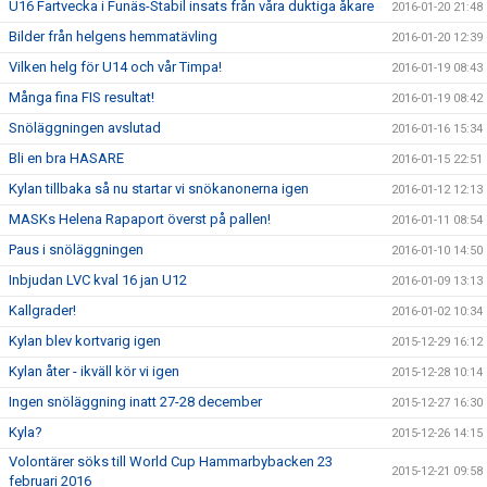
U16 Fartvecka i Funäs-Stabil insats från våra duktiga åkare
2016-01-20 21:48
Bilder från helgens hemmatävling
2016-01-20 12:39
Vilken helg för U14 och vår Timpa!
2016-01-19 08:43
Många fina FIS resultat!
2016-01-19 08:42
Snöläggningen avslutad
2016-01-16 15:34
Bli en bra HASARE
2016-01-15 22:51
Kylan tillbaka så nu startar vi snökanonerna igen
2016-01-12 12:13
MASKs Helena Rapaport överst på pallen!
2016-01-11 08:54
Paus i snöläggningen
2016-01-10 14:50
Inbjudan LVC kval 16 jan U12
2016-01-09 13:13
Kallgrader!
2016-01-02 10:34
Kylan blev kortvarig igen
2015-12-29 16:12
Kylan åter - ikväll kör vi igen
2015-12-28 10:14
Ingen snöläggning inatt 27-28 december
2015-12-27 16:30
Kyla?
2015-12-26 14:15
Volontärer söks till World Cup Hammarbybacken 23
2015-12-21 09:58
februari 2016