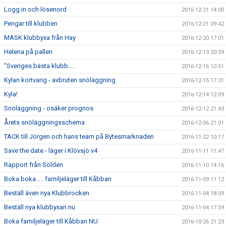
Logg in och lösenord
2016-12-21 14:00
Pengar till klubben
2016-12-21 09:42
MASK klubbyxa från Hay
2016-12-20 17:01
Helena på pallen
2016-12-19 20:59
"Sveriges bästa klubb.....
2016-12-16 10:51
Kylan kortvarig - avbruten snöläggning
2016-12-15 17:31
Kyla!
2016-12-14 12:09
Snöläggning - osäker prognos
2016-12-12 21:43
Årets snöläggningsschema
2016-12-06 21:01
TACK till Jörgen och hans team på Bytesmarknaden
2016-11-22 10:17
Save the date - läger i Klövsjö v4
2016-11-11 11:47
Rapport från Sölden
2016-11-10 14:16
Boka boka..... familjeläger till Kåbban
2016-11-09 11:12
Beställ även nya Klubbrocken
2016-11-04 18:09
Beställ nya klubbyxan nu
2016-11-04 17:59
Boka familjeläger till Kåbban NU
2016-10-26 21:23