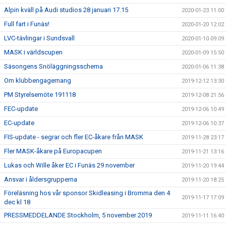
Alpin kväll på Audi studios 28 januari 17.15
2020-01-23 11:00
Full fart i Funäs!
2020-01-20 12:02
LVC-tävlingar i Sundsvall
2020-01-10 09:09
MASK i världscupen
2020-01-09 15:50
Säsongens Snöläggningsschema
2020-01-06 11:38
Om klubbengagemang
2019-12-12 13:30
PM Styrelsemöte 191118
2019-12-08 21:56
FEC-update
2019-12-06 10:49
EC-update
2019-12-06 10:37
FIS-update - segrar och fler EC-åkare från MASK
2019-11-28 23:17
Fler MASK-åkare på Europacupen
2019-11-21 13:16
Lukas och Wille åker EC i Funäs 29 november
2019-11-20 19:44
Ansvar i åldersgrupperna
2019-11-20 18:25
Föreläsning hos vår sponsor Skidleasing i Bromma den 4
2019-11-17 17:09
dec kl 18
PRESSMEDDELANDE Stockholm, 5 november 2019
2019-11-11 16:40