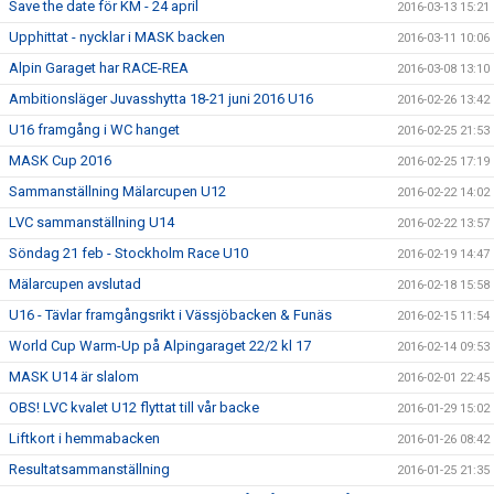
Save the date för KM - 24 april
2016-03-13 15:21
Upphittat - nycklar i MASK backen
2016-03-11 10:06
Alpin Garaget har RACE-REA
2016-03-08 13:10
Ambitionsläger Juvasshytta 18-21 juni 2016 U16
2016-02-26 13:42
U16 framgång i WC hanget
2016-02-25 21:53
MASK Cup 2016
2016-02-25 17:19
Sammanställning Mälarcupen U12
2016-02-22 14:02
LVC sammanställning U14
2016-02-22 13:57
Söndag 21 feb - Stockholm Race U10
2016-02-19 14:47
Mälarcupen avslutad
2016-02-18 15:58
U16 - Tävlar framgångsrikt i Vässjöbacken & Funäs
2016-02-15 11:54
World Cup Warm-Up på Alpingaraget 22/2 kl 17
2016-02-14 09:53
MASK U14 är slalom
2016-02-01 22:45
OBS! LVC kvalet U12 flyttat till vår backe
2016-01-29 15:02
Liftkort i hemmabacken
2016-01-26 08:42
Resultatsammanställning
2016-01-25 21:35