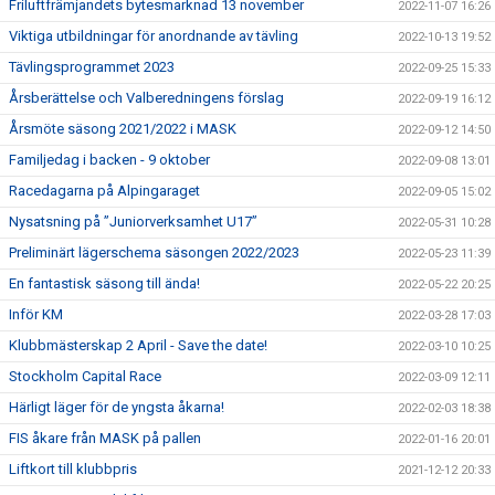
Friluftfrämjandets bytesmarknad 13 november
2022-11-07 16:26
Viktiga utbildningar för anordnande av tävling
2022-10-13 19:52
Tävlingsprogrammet 2023
2022-09-25 15:33
Årsberättelse och Valberedningens förslag
2022-09-19 16:12
Årsmöte säsong 2021/2022 i MASK
2022-09-12 14:50
Familjedag i backen - 9 oktober
2022-09-08 13:01
Racedagarna på Alpingaraget
2022-09-05 15:02
Nysatsning på ”Juniorverksamhet U17”
2022-05-31 10:28
Preliminärt lägerschema säsongen 2022/2023
2022-05-23 11:39
En fantastisk säsong till ända!
2022-05-22 20:25
Inför KM
2022-03-28 17:03
Klubbmästerskap 2 April - Save the date!
2022-03-10 10:25
Stockholm Capital Race
2022-03-09 12:11
Härligt läger för de yngsta åkarna!
2022-02-03 18:38
FIS åkare från MASK på pallen
2022-01-16 20:01
Liftkort till klubbpris
2021-12-12 20:33