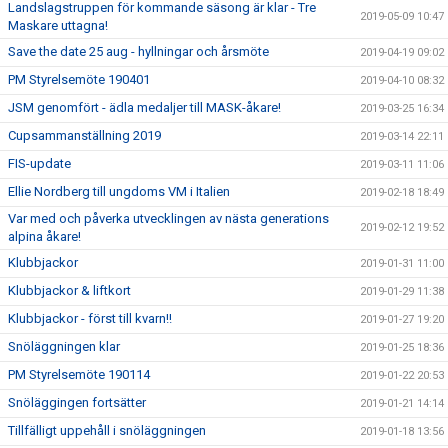
Landslagstruppen för kommande säsong är klar - Tre
2019-05-09 10:47
Maskare uttagna!
Save the date 25 aug - hyllningar och årsmöte
2019-04-19 09:02
PM Styrelsemöte 190401
2019-04-10 08:32
JSM genomfört - ädla medaljer till MASK-åkare!
2019-03-25 16:34
Cupsammanställning 2019
2019-03-14 22:11
FIS-update
2019-03-11 11:06
Ellie Nordberg till ungdoms VM i Italien
2019-02-18 18:49
Var med och påverka utvecklingen av nästa generations
2019-02-12 19:52
alpina åkare!
Klubbjackor
2019-01-31 11:00
Klubbjackor & liftkort
2019-01-29 11:38
Klubbjackor - först till kvarn!!
2019-01-27 19:20
Snöläggningen klar
2019-01-25 18:36
PM Styrelsemöte 190114
2019-01-22 20:53
Snöläggingen fortsätter
2019-01-21 14:14
Tillfälligt uppehåll i snöläggningen
2019-01-18 13:56