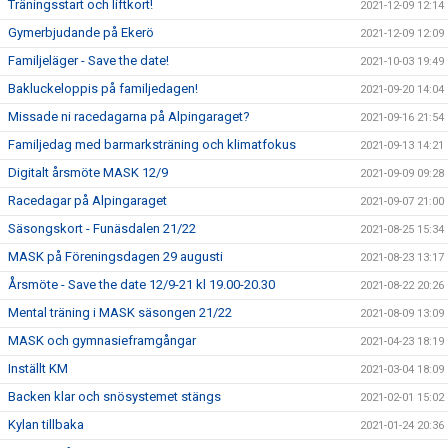
Träningsstart och liftkort!
2021-12-09 12:14
Gymerbjudande på Ekerö
2021-12-09 12:09
Familjeläger - Save the date!
2021-10-03 19:49
Bakluckeloppis på familjedagen!
2021-09-20 14:04
Missade ni racedagarna på Alpingaraget?
2021-09-16 21:54
Familjedag med barmarksträning och klimatfokus
2021-09-13 14:21
Digitalt årsmöte MASK 12/9
2021-09-09 09:28
Racedagar på Alpingaraget
2021-09-07 21:00
Säsongskort - Funäsdalen 21/22
2021-08-25 15:34
MASK på Föreningsdagen 29 augusti
2021-08-23 13:17
Årsmöte - Save the date 12/9-21 kl 19.00-20.30
2021-08-22 20:26
Mental träning i MASK säsongen 21/22
2021-08-09 13:09
MASK och gymnasieframgångar
2021-04-23 18:19
Inställt KM
2021-03-04 18:09
Backen klar och snösystemet stängs
2021-02-01 15:02
Kylan tillbaka
2021-01-24 20:36