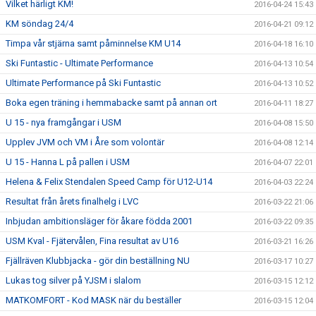
Vilket härligt KM!
2016-04-24 15:43
KM söndag 24/4
2016-04-21 09:12
Timpa vår stjärna samt påminnelse KM U14
2016-04-18 16:10
Ski Funtastic - Ultimate Performance
2016-04-13 10:54
Ultimate Performance på Ski Funtastic
2016-04-13 10:52
Boka egen träning i hemmabacke samt på annan ort
2016-04-11 18:27
U 15 - nya framgångar i USM
2016-04-08 15:50
Upplev JVM och VM i Åre som volontär
2016-04-08 12:14
U 15 - Hanna L på pallen i USM
2016-04-07 22:01
Helena & Felix Stendalen Speed Camp för U12-U14
2016-04-03 22:24
Resultat från årets finalhelg i LVC
2016-03-22 21:06
Inbjudan ambitionsläger för åkare födda 2001
2016-03-22 09:35
USM Kval - Fjätervålen, Fina resultat av U16
2016-03-21 16:26
Fjällräven Klubbjacka - gör din beställning NU
2016-03-17 10:27
Lukas tog silver på YJSM i slalom
2016-03-15 12:12
MATKOMFORT - Kod MASK när du beställer
2016-03-15 12:04