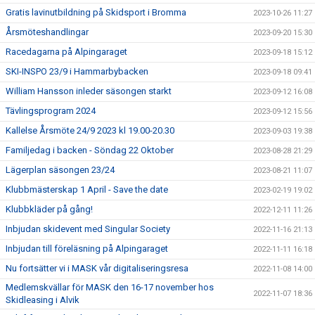
Gratis lavinutbildning på Skidsport i Bromma
2023-10-26 11:27
Årsmöteshandlingar
2023-09-20 15:30
Racedagarna på Alpingaraget
2023-09-18 15:12
SKI-INSPO 23/9 i Hammarbybacken
2023-09-18 09:41
William Hansson inleder säsongen starkt
2023-09-12 16:08
Tävlingsprogram 2024
2023-09-12 15:56
Kallelse Årsmöte 24/9 2023 kl 19.00-20.30
2023-09-03 19:38
Familjedag i backen - Söndag 22 Oktober
2023-08-28 21:29
Lägerplan säsongen 23/24
2023-08-21 11:07
Klubbmästerskap 1 April - Save the date
2023-02-19 19:02
Klubbkläder på gång!
2022-12-11 11:26
Inbjudan skidevent med Singular Society
2022-11-16 21:13
Inbjudan till föreläsning på Alpingaraget
2022-11-11 16:18
Nu fortsätter vi i MASK vår digitaliseringsresa
2022-11-08 14:00
Medlemskvällar för MASK den 16-17 november hos
2022-11-07 18:36
Skidleasing i Alvik