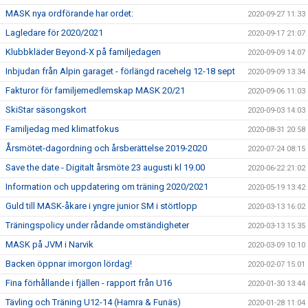
MASK nya ordförande har ordet:
2020-09-27 11:33
Lagledare för 2020/2021
2020-09-17 21:07
Klubbkläder Beyond-X på familjedagen
2020-09-09 14:07
Inbjudan från Alpin garaget - förlängd racehelg 12-18 sept
2020-09-09 13:34
Fakturor för familjemedlemskap MASK 20/21
2020-09-06 11:03
SkiStar säsongskort
2020-09-03 14:03
Familjedag med klimatfokus
2020-08-31 20:58
Årsmötet-dagordning och årsberättelse 2019-2020
2020-07-24 08:15
Save the date - Digitalt årsmöte 23 augusti kl 19.00
2020-06-22 21:02
Information och uppdatering om träning 2020/2021
2020-05-19 13:42
Guld till MASK-åkare i yngre junior SM i störtlopp
2020-03-13 16:02
Träningspolicy under rådande omständigheter
2020-03-13 15:35
MASK på JVM i Narvik
2020-03-09 10:10
Backen öppnar imorgon lördag!
2020-02-07 15:01
Fina förhållande i fjällen - rapport från U16
2020-01-30 13:44
Tävling och Träning U12-14 (Hamra & Funäs)
2020-01-28 11:04