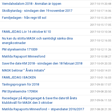
Vemdalsslalom 2018 - Anmälan är öppen
2017-10-19 20:48
Skidbytardag - söndagen den 19 november 2017
2017-10-17 14:06
Familjedagen - från regn till sol
2017-10-15 20:49
2017-10-15 17:05
FAMILJEDAG Lör 14 oktober kl 10
2017-10-13 10:34
Nu kan du stötta MASK och samtidigt sänka dina
2017-10-12 16:05
energikostnader
PM styrelsemöte 171009
2017-10-12 11:26
Matilda Rapaport Minnesfond
2017-10-10 08:27
Save the date KM 2018 - söndagen den 18 februari 2018
2017-10-09 20:33
MASK belönar ” Årets Initiativ”
2017-10-03 14:01
FAMILJEDAG I BACKEN
2017-10-01 16:03
Tävlingsprogram för 2018
2017-09-30 17:07
PM Styrelsemöte 170904
2017-09-08 20:50
Racedagar på Alpingaraget & Save the date till årets
2017-09-06 11:53
klubbkväll för MASK den 3 oktober
Matilda Rapaports Minnesfond – stipendiater 2016/2017
2017-08-28 21:35