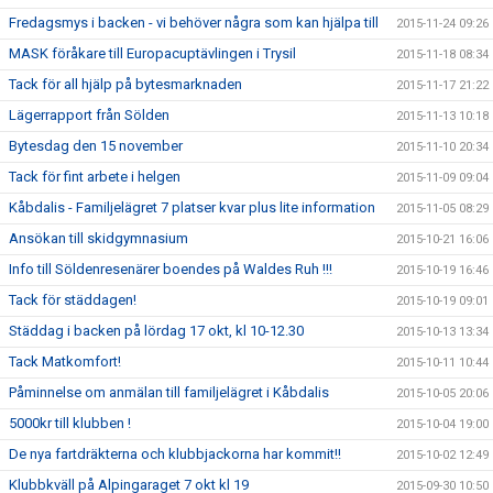
Fredagsmys i backen - vi behöver några som kan hjälpa till
2015-11-24 09:26
MASK föråkare till Europacuptävlingen i Trysil
2015-11-18 08:34
Tack för all hjälp på bytesmarknaden
2015-11-17 21:22
Lägerrapport från Sölden
2015-11-13 10:18
Bytesdag den 15 november
2015-11-10 20:34
Tack för fint arbete i helgen
2015-11-09 09:04
Kåbdalis - Familjelägret 7 platser kvar plus lite information
2015-11-05 08:29
Ansökan till skidgymnasium
2015-10-21 16:06
Info till Söldenresenärer boendes på Waldes Ruh !!!
2015-10-19 16:46
Tack för städdagen!
2015-10-19 09:01
Städdag i backen på lördag 17 okt, kl 10-12.30
2015-10-13 13:34
Tack Matkomfort!
2015-10-11 10:44
Påminnelse om anmälan till familjelägret i Kåbdalis
2015-10-05 20:06
5000kr till klubben !
2015-10-04 19:00
De nya fartdräkterna och klubbjackorna har kommit!!
2015-10-02 12:49
Klubbkväll på Alpingaraget 7 okt kl 19
2015-09-30 10:50