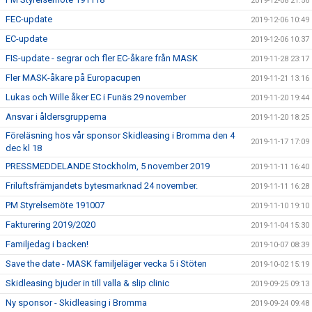
2019-12-08 21:56
FEC-update
2019-12-06 10:49
EC-update
2019-12-06 10:37
FIS-update - segrar och fler EC-åkare från MASK
2019-11-28 23:17
Fler MASK-åkare på Europacupen
2019-11-21 13:16
Lukas och Wille åker EC i Funäs 29 november
2019-11-20 19:44
Ansvar i åldersgrupperna
2019-11-20 18:25
Föreläsning hos vår sponsor Skidleasing i Bromma den 4
2019-11-17 17:09
dec kl 18
PRESSMEDDELANDE Stockholm, 5 november 2019
2019-11-11 16:40
Friluftsfrämjandets bytesmarknad 24 november.
2019-11-11 16:28
PM Styrelsemöte 191007
2019-11-10 19:10
Fakturering 2019/2020
2019-11-04 15:30
Familjedag i backen!
2019-10-07 08:39
Save the date - MASK familjeläger vecka 5 i Stöten
2019-10-02 15:19
Skidleasing bjuder in till valla & slip clinic
2019-09-25 09:13
Ny sponsor - Skidleasing i Bromma
2019-09-24 09:48