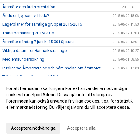
Årsmöte och årets prestation
2015-06-11
Är du en tjej som vill leda?
2015-06-09 18:06
Lägerplaner för samtliga grupper 2015-2016
2015-06-07 11:53
Tränarbemanning 2015/2016
2015-06-07 11:03
Årsmöte söndag 7 juni kl 15.00 i Sjötuna
2015-06-05 13:01
Viktiga datum för Barmarksträningen
2015-06-02 10:27
Medlemsundersökning
2015-06-01 08:56
Publicerad Årsberättelse och påminnelse om årsmötet
2015-05-23 17:03
Träning/Läger säsongen 15/16
2015-05-12 16:12
Utvärdering av säsongen 2014/15
2015-05-12 13:18
För att hemsidan ska fungera korrekt använder vi nödvändiga
Nyheter från vår sponsor - MatKomfort
cookies från SportAdmin. Dessa går inte att stänga av.
2015-04-17 14:45
Föreningen kan också använda frivilliga cookies, t.ex. för statistik
2000 kr i bidrag till klubben
2015-04-14 08:57
eller marknadsföring. Du väljer själv om du vill acceptera dessa.
Succé för nya fartdräkten :-)
2015-03-31 20:47
Anpassa dina val
Grattis Helena Rapaport och Lukas Karlberg!
2015-03-31 11:37
Acceptera nödvändiga
Acceptera alla
Det finns fler fina bilder nu
2015-03-27 09:57
SM-Guld till Helena Rapaport!
2015-03-26 18:57