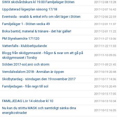
SWIX skidvårdskurs kl 19.00 Familjeläger Stöten
2017-12-08 13:28
Uppdaterad lägerplan säsong 17/18
2017-12-07 16:42
Eventsida - snabb & enkel info om vårt läger i Stöten
2017-12-06 22:59
Familjeläger 1 - Stöten vecka 49
2017-12-01 11:37
Boka bantid, material & tränare - det här gäller!
2017-12-01 11:22
PM Styrelsemöte 171120
2017-11-27 13:06
Vattenfalls - klubberbjudande
2017-11-22 11:03
Blogg från skidgymnasist - frågor & svar om att gå på
2017-11-10 09:05
skidgymnasiet i Torsby
Sölden 2017-sol,snö och storm
2017-11-09 21:45
Vemdalsslalom 2018 - Anmälan är öppen
2017-10-19 20:48
Skidbytardag - söndagen den 19 november 2017
2017-10-17 14:06
Familjedagen - från regn till sol
2017-10-15 20:49
2017-10-15 17:05
FAMILJEDAG Lör 14 oktober kl 10
2017-10-13 10:34
Nu kan du stötta MASK och samtidigt sänka dina
2017-10-12 16:05
energikostnader