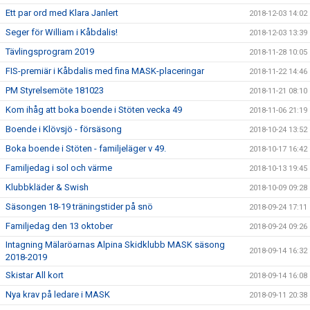
Ett par ord med Klara Janlert
2018-12-03 14:02
Seger för William i Kåbdalis!
2018-12-03 13:39
Tävlingsprogram 2019
2018-11-28 10:05
FIS-premiär i Kåbdalis med fina MASK-placeringar
2018-11-22 14:46
PM Styrelsemöte 181023
2018-11-21 08:10
Kom ihåg att boka boende i Stöten vecka 49
2018-11-06 21:19
Boende i Klövsjö - försäsong
2018-10-24 13:52
Boka boende i Stöten - familjeläger v 49.
2018-10-17 16:42
Familjedag i sol och värme
2018-10-13 19:45
Klubbkläder & Swish
2018-10-09 09:28
Säsongen 18-19 träningstider på snö
2018-09-24 17:11
Familjedag den 13 oktober
2018-09-24 09:26
Intagning Mälaröarnas Alpina Skidklubb MASK säsong
2018-09-14 16:32
2018-2019
Skistar All kort
2018-09-14 16:08
Nya krav på ledare i MASK
2018-09-11 20:38