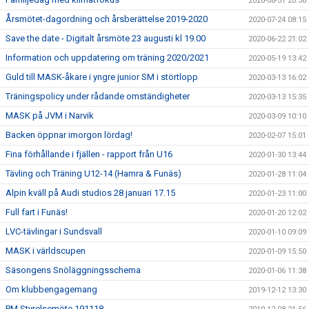
2020-08-31 20:58
Årsmötet-dagordning och årsberättelse 2019-2020
2020-07-24 08:15
Save the date - Digitalt årsmöte 23 augusti kl 19.00
2020-06-22 21:02
Information och uppdatering om träning 2020/2021
2020-05-19 13:42
Guld till MASK-åkare i yngre junior SM i störtlopp
2020-03-13 16:02
Träningspolicy under rådande omständigheter
2020-03-13 15:35
MASK på JVM i Narvik
2020-03-09 10:10
Backen öppnar imorgon lördag!
2020-02-07 15:01
Fina förhållande i fjällen - rapport från U16
2020-01-30 13:44
Tävling och Träning U12-14 (Hamra & Funäs)
2020-01-28 11:04
Alpin kväll på Audi studios 28 januari 17.15
2020-01-23 11:00
Full fart i Funäs!
2020-01-20 12:02
LVC-tävlingar i Sundsvall
2020-01-10 09:09
MASK i världscupen
2020-01-09 15:50
Säsongens Snöläggningsschema
2020-01-06 11:38
Om klubbengagemang
2019-12-12 13:30
PM Styrelsemöte 191118