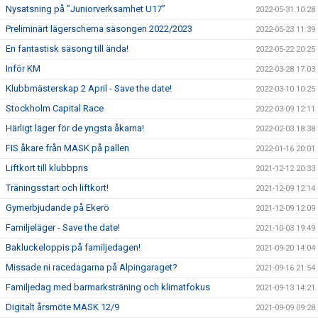
Nysatsning på ”Juniorverksamhet U17”
2022-05-31 10:28
Preliminärt lägerschema säsongen 2022/2023
2022-05-23 11:39
En fantastisk säsong till ända!
2022-05-22 20:25
Inför KM
2022-03-28 17:03
Klubbmästerskap 2 April - Save the date!
2022-03-10 10:25
Stockholm Capital Race
2022-03-09 12:11
Härligt läger för de yngsta åkarna!
2022-02-03 18:38
FIS åkare från MASK på pallen
2022-01-16 20:01
Liftkort till klubbpris
2021-12-12 20:33
Träningsstart och liftkort!
2021-12-09 12:14
Gymerbjudande på Ekerö
2021-12-09 12:09
Familjeläger - Save the date!
2021-10-03 19:49
Bakluckeloppis på familjedagen!
2021-09-20 14:04
Missade ni racedagarna på Alpingaraget?
2021-09-16 21:54
Familjedag med barmarksträning och klimatfokus
2021-09-13 14:21
Digitalt årsmöte MASK 12/9
2021-09-09 09:28