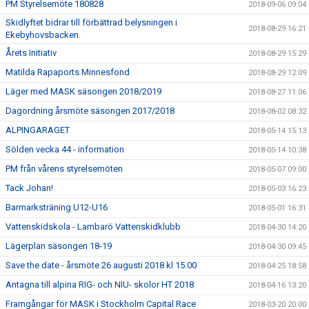
PM Styrelsemöte 180828
2018-09-06 09:04
Skidlyftet bidrar till förbättrad belysningen i
2018-08-29 16:21
Ekebyhovsbacken.
Årets Initiativ
2018-08-29 15:29
Matilda Rapaports Minnesfond
2018-08-29 12:09
Läger med MASK säsongen 2018/2019
2018-08-27 11:06
Dagordning årsmöte säsongen 2017/2018
2018-08-02 08:32
ALPINGARAGET
2018-05-14 15:13
Sölden vecka 44 - information
2018-05-14 10:38
PM från vårens styrelsemöten
2018-05-07 09:00
Tack Johan!
2018-05-03 16:23
Barmarksträning U12-U16
2018-05-01 16:31
Vattenskidskola - Lambarö Vattenskidklubb
2018-04-30 14:20
Lägerplan säsongen 18-19
2018-04-30 09:45
Save the date - årsmöte 26 augusti 2018 kl 15.00
2018-04-25 18:58
Antagna till alpina RIG- och NIU- skolor HT 2018
2018-04-16 13:20
Framgångar för MASK i Stockholm Capital Race
2018-03-20 20:00