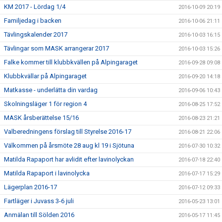
KM 2017 - Lördag 1/4
2016-10-09 20:19
Familjedag i backen
2016-10-06 21:11
Tävlingskalender 2017
2016-10-03 16:15
Tävlingar som MASK arrangerar 2017
2016-10-03 15:26
Falke kommer till klubbkvällen på Alpingaraget
2016-09-28 09:08
Klubbkvällar på Alpingaraget
2016-09-20 14:18
Matkasse - underlätta din vardag
2016-09-06 10:43
Skolningsläger 1 för region 4
2016-08-25 17:52
MASK årsberättelse 15/16
2016-08-23 21:21
Valberedningens förslag till Styrelse 2016-17
2016-08-21 22:06
Välkommen på årsmöte 28 aug kl 19 i Sjötuna
2016-07-30 10:32
Matilda Rapaport har avlidit efter lavinolyckan
2016-07-18 22:40
Matilda Rapaport i lavinolycka
2016-07-17 15:29
Lägerplan 2016-17
2016-07-12 09:33
Fartläger i Juvass 3-6 juli
2016-05-23 13:01
Anmälan till Sölden 2016
2016-05-17 11:45