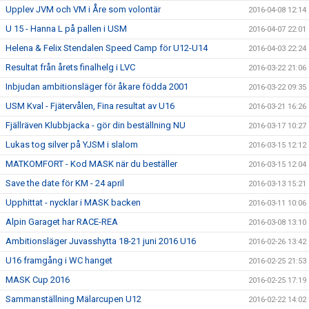
Upplev JVM och VM i Åre som volontär
2016-04-08 12:14
U 15 - Hanna L på pallen i USM
2016-04-07 22:01
Helena & Felix Stendalen Speed Camp för U12-U14
2016-04-03 22:24
Resultat från årets finalhelg i LVC
2016-03-22 21:06
Inbjudan ambitionsläger för åkare födda 2001
2016-03-22 09:35
USM Kval - Fjätervålen, Fina resultat av U16
2016-03-21 16:26
Fjällräven Klubbjacka - gör din beställning NU
2016-03-17 10:27
Lukas tog silver på YJSM i slalom
2016-03-15 12:12
MATKOMFORT - Kod MASK när du beställer
2016-03-15 12:04
Save the date för KM - 24 april
2016-03-13 15:21
Upphittat - nycklar i MASK backen
2016-03-11 10:06
Alpin Garaget har RACE-REA
2016-03-08 13:10
Ambitionsläger Juvasshytta 18-21 juni 2016 U16
2016-02-26 13:42
U16 framgång i WC hanget
2016-02-25 21:53
MASK Cup 2016
2016-02-25 17:19
Sammanställning Mälarcupen U12
2016-02-22 14:02