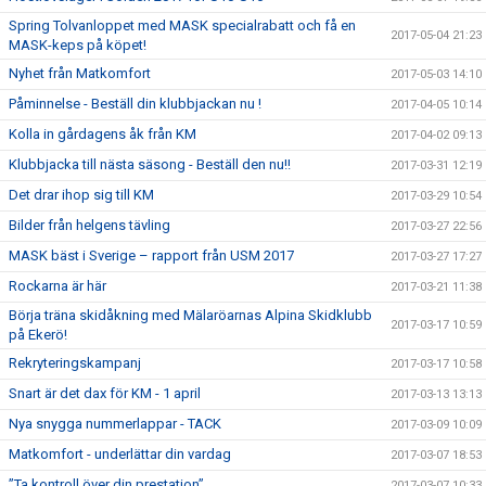
Spring Tolvanloppet med MASK specialrabatt och få en
2017-05-04 21:23
MASK-keps på köpet!
Nyhet från Matkomfort
2017-05-03 14:10
Påminnelse - Beställ din klubbjackan nu !
2017-04-05 10:14
Kolla in gårdagens åk från KM
2017-04-02 09:13
Klubbjacka till nästa säsong - Beställ den nu!!
2017-03-31 12:19
Det drar ihop sig till KM
2017-03-29 10:54
Bilder från helgens tävling
2017-03-27 22:56
MASK bäst i Sverige – rapport från USM 2017
2017-03-27 17:27
Rockarna är här
2017-03-21 11:38
Börja träna skidåkning med Mälaröarnas Alpina Skidklubb
2017-03-17 10:59
på Ekerö!
Rekryteringskampanj
2017-03-17 10:58
Snart är det dax för KM - 1 april
2017-03-13 13:13
Nya snygga nummerlappar - TACK
2017-03-09 10:09
Matkomfort - underlättar din vardag
2017-03-07 18:53
”Ta kontroll över din prestation”
2017-03-07 10:33