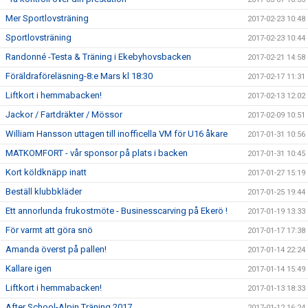
Mer Sportlovsträning
2017-02-23 10:48
Sportlovsträning
2017-02-23 10:44
Randonné -Testa & Träning i Ekebyhovsbacken
2017-02-21 14:58
Föräldraföreläsning-8:e Mars kl 18:30
2017-02-17 11:31
Liftkort i hemmabacken!
2017-02-13 12:02
Jackor / Fartdräkter / Mössor
2017-02-09 10:51
William Hansson uttagen till inofficella VM för U16 åkare
2017-01-31 10:56
MATKOMFORT - vår sponsor på plats i backen
2017-01-31 10:45
Kort köldknäpp inatt
2017-01-27 15:19
Beställ klubbkläder
2017-01-25 19:44
Ett annorlunda frukostmöte - Businesscarving på Ekerö !
2017-01-19 13:33
För varmt att göra snö
2017-01-17 17:38
Amanda överst på pallen!
2017-01-14 22:24
Kallare igen
2017-01-14 15:49
Liftkort i hemmabacken!
2017-01-13 18:33
After School-Alpin Träning 2017
2017-01-12 16:24