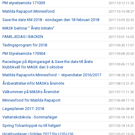
PM styrelsemöte 171009
2017-10-12 11:26
Matilda Rapaport Minnesfond
2017-10-10 08:27
Save the date KM 2018 - söndagen den 18 februari 2018
2017-10-09 20:33
MASK belönar ” Årets Initiativ”
2017-10-03 14:01
FAMILJEDAG I BACKEN
2017-10-01 16:03
Tävlingsprogram för 2018
2017-09-30 17:07
PM Styrelsemöte 170904
2017-09-08 20:50
Racedagar på Alpingaraget & Save the date till årets
2017-09-06 11:53
klubbkväll för MASK den 3 oktober
Matilda Rapaports Minnesfond – stipendiater 2016/2017
2017-08-28 21:35
Årsberättelse inför MASKs årsmöte
2017-08-13 21:31
Välkommen på MASKs Årsmöte!
2017-07-17 11:30
Minnesfond för Matilda Rapaport
2017-06-08 17:10
Lägerplanen 2017- 2018
2017-06-06 08:48
Vattenskidskola - Sommarläger
2017-05-18 15:47
Spring Tolvanloppet nu till helgen!
2017-05-18 14:21
Höstlovsläger i Sölden 2017 för U10-U16
2017-05-07 19:56