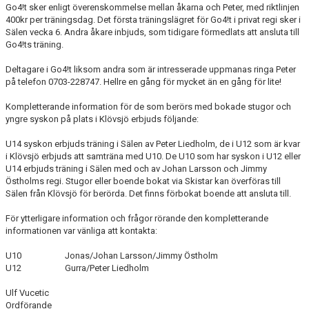
BILDGALLERI
Go4!t sker enligt överenskommelse mellan åkarna och Peter, med riktlinjen
400kr per träningsdag. Det första träningslägret för Go4!t i privat regi sker i
Sälen vecka 6. Andra åkare inbjuds, som tidigare förmedlats att ansluta till
SPONSORER & PARTNERS
Go4!ts träning.
KLUBBKLÄDER
Deltagare i Go4!t liksom andra som är intresserade uppmanas ringa Peter
på telefon 0703-228747. Hellre en gång för mycket än en gång för lite!
MATILDA RAPAPORT MINNESFOND
Kompletterande information för de som berörs med bokade stugor och
yngre syskon på plats i Klövsjö erbjuds följande:
U14 syskon erbjuds träning i Sälen av Peter Liedholm, de i U12 som är kvar
i Klövsjö erbjuds att samträna med U10. De U10 som har syskon i U12 eller
U14 erbjuds träning i Sälen med och av Johan Larsson och Jimmy
Östholms regi. Stugor eller boende bokat via Skistar kan överföras till
Sälen från Klövsjö för berörda. Det finns förbokat boende att ansluta till.
För ytterligare information och frågor rörande den kompletterande
informationen var vänliga att kontakta:
U10 Jonas/Johan Larsson/Jimmy Östholm
U12 Gurra/Peter Liedholm
Ulf Vucetic
Ordförande