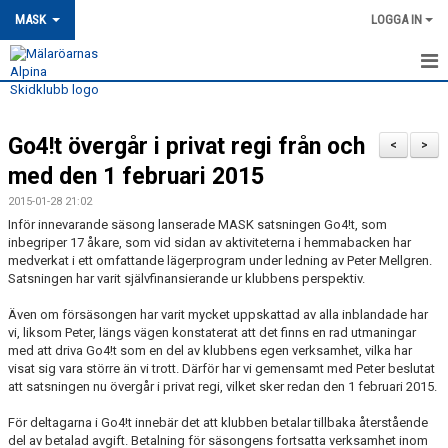
MASK
LOGGA IN
HEM
Go4!t övergår i privat regi från och
MASK-NYHETER
<
>
med den 1 februari 2015
OM MASK
2015-01-28 21:02
Inför innevarande säsong lanserade MASK satsningen Go4!t, som
MEDLEMSSKAP
inbegriper 17 åkare, som vid sidan av aktiviteterna i hemmabacken har
medverkat i ett omfattande lägerprogram under ledning av Peter Mellgren.
KONTAKT
Satsningen har varit självfinansierande ur klubbens perspektiv.
Även om försäsongen har varit mycket uppskattad av alla inblandade har
TRÄNING
vi, liksom Peter, längs vägen konstaterat att det finns en rad utmaningar
med att driva Go4!t som en del av klubbens egen verksamhet, vilka har
TÄVLING
visat sig vara större än vi trott. Därför har vi gemensamt med Peter beslutat
att satsningen nu övergår i privat regi, vilket sker redan den 1 februari 2015.
MASK KALENDER
För deltagarna i Go4!t innebär det att klubben betalar tillbaka återstående
del av betalad avgift. Betalning för säsongens fortsatta verksamhet inom