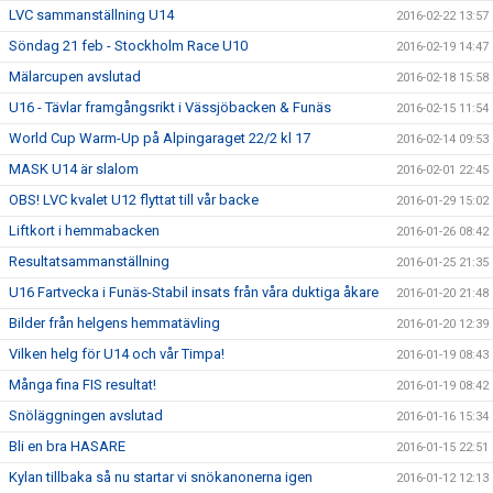
LVC sammanställning U14
2016-02-22 13:57
Söndag 21 feb - Stockholm Race U10
2016-02-19 14:47
Mälarcupen avslutad
2016-02-18 15:58
U16 - Tävlar framgångsrikt i Vässjöbacken & Funäs
2016-02-15 11:54
World Cup Warm-Up på Alpingaraget 22/2 kl 17
2016-02-14 09:53
MASK U14 är slalom
2016-02-01 22:45
OBS! LVC kvalet U12 flyttat till vår backe
2016-01-29 15:02
Liftkort i hemmabacken
2016-01-26 08:42
Resultatsammanställning
2016-01-25 21:35
U16 Fartvecka i Funäs-Stabil insats från våra duktiga åkare
2016-01-20 21:48
Bilder från helgens hemmatävling
2016-01-20 12:39
Vilken helg för U14 och vår Timpa!
2016-01-19 08:43
Många fina FIS resultat!
2016-01-19 08:42
Snöläggningen avslutad
2016-01-16 15:34
Bli en bra HASARE
2016-01-15 22:51
Kylan tillbaka så nu startar vi snökanonerna igen
2016-01-12 12:13