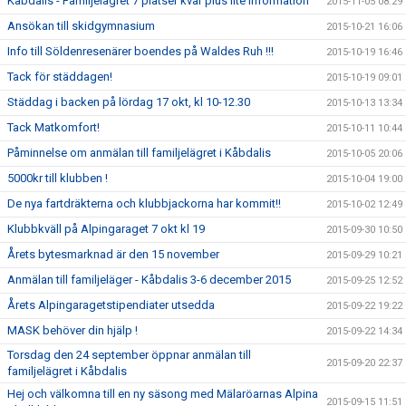
Kåbdalis - Familjelägret 7 platser kvar plus lite information
2015-11-05 08:29
Ansökan till skidgymnasium
2015-10-21 16:06
Info till Söldenresenärer boendes på Waldes Ruh !!!
2015-10-19 16:46
Tack för städdagen!
2015-10-19 09:01
Städdag i backen på lördag 17 okt, kl 10-12.30
2015-10-13 13:34
Tack Matkomfort!
2015-10-11 10:44
Påminnelse om anmälan till familjelägret i Kåbdalis
2015-10-05 20:06
5000kr till klubben !
2015-10-04 19:00
De nya fartdräkterna och klubbjackorna har kommit!!
2015-10-02 12:49
Klubbkväll på Alpingaraget 7 okt kl 19
2015-09-30 10:50
Årets bytesmarknad är den 15 november
2015-09-29 10:21
Anmälan till familjeläger - Kåbdalis 3-6 december 2015
2015-09-25 12:52
Årets Alpingaragetstipendiater utsedda
2015-09-22 19:22
MASK behöver din hjälp !
2015-09-22 14:34
Torsdag den 24 september öppnar anmälan till
2015-09-20 22:37
familjelägret i Kåbdalis
Hej och välkomna till en ny säsong med Mälaröarnas Alpina
2015-09-15 11:51