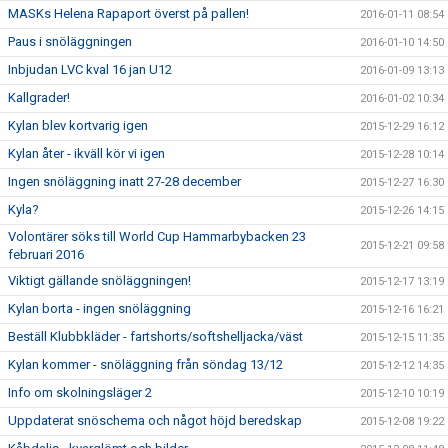
MASKs Helena Rapaport överst på pallen!
2016-01-11 08:54
Paus i snöläggningen
2016-01-10 14:50
Inbjudan LVC kval 16 jan U12
2016-01-09 13:13
Kallgrader!
2016-01-02 10:34
Kylan blev kortvarig igen
2015-12-29 16:12
Kylan åter - ikväll kör vi igen
2015-12-28 10:14
Ingen snöläggning inatt 27-28 december
2015-12-27 16:30
Kyla?
2015-12-26 14:15
Volontärer söks till World Cup Hammarbybacken 23
2015-12-21 09:58
februari 2016
Viktigt gällande snöläggningen!
2015-12-17 13:19
Kylan borta - ingen snöläggning
2015-12-16 16:21
Beställ Klubbkläder - fartshorts/softshelljacka/väst
2015-12-15 11:35
Kylan kommer - snöläggning från söndag 13/12
2015-12-12 14:35
Info om skolningsläger 2
2015-12-10 10:19
Uppdaterat snöschema och något höjd beredskap
2015-12-08 19:22