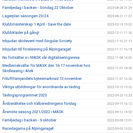
Familjedag i backen - Söndag 22 Oktober
2023-08-28 21:29
Lägerplan säsongen 23/24
2023-08-21 11:07
Klubbmästerskap 1 April - Save the date
2023-02-19 19:02
Klubbkläder på gång!
2022-12-11 11:26
Inbjudan skidevent med Singular Society
2022-11-16 21:13
Inbjudan till föreläsning på Alpingaraget
2022-11-11 16:18
Nu fortsätter vi i MASK vår digitaliseringsresa
2022-11-08 14:00
Medlemskvällar för MASK den 16-17 november hos
2022-11-07 18:36
Skidleasing i Alvik
Friluftfrämjandets bytesmarknad 13 november
2022-11-07 16:26
Viktiga utbildningar för anordnande av tävling
2022-10-13 19:52
Tävlingsprogrammet 2023
2022-09-25 15:33
Årsberättelse och Valberedningens förslag
2022-09-19 16:12
Årsmöte säsong 2021/2022 i MASK
2022-09-12 14:50
Familjedag i backen - 9 oktober
2022-09-08 13:01
Racedagarna på Alpingaraget
2022-09-05 15:02