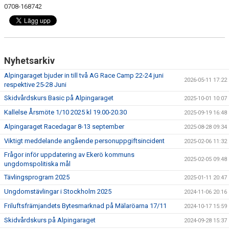
0708-168742
Nyhetsarkiv
Alpingaraget bjuder in till två AG Race Camp 22-24 juni
2026-05-11 17:22
respektive 25-28 Juni
Skidvårdskurs Basic på Alpingaraget
2025-10-01 10:07
Kallelse Årsmöte 1/10 2025 kl 19.00-20.30
2025-09-19 16:48
Alpingaraget Racedagar 8-13 september
2025-08-28 09:34
Viktigt meddelande angående personuppgiftsincident
2025-02-06 11:32
Frågor inför uppdatering av Ekerö kommuns
2025-02-05 09:48
ungdomspolitiska mål
Tävlingsprogram 2025
2025-01-11 20:47
Ungdomstävlingar i Stockholm 2025
2024-11-06 20:16
Friluftsfrämjandets Bytesmarknad på Mälaröarna 17/11
2024-10-17 15:59
Skidvårdskurs på Alpingaraget
2024-09-28 15:37