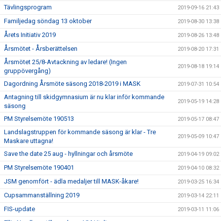
Tävlingsprogram
2019-09-16 21:43
Familjedag söndag 13 oktober
2019-08-30 13:38
Årets Initiativ 2019
2019-08-26 13:48
Årsmötet - Årsberättelsen
2019-08-20 17:31
Årsmötet 25/8-Avtackning av ledare! (Ingen
2019-08-18 19:14
gruppövergång)
Dagordning Årsmöte säsong 2018-2019 i MASK
2019-07-31 10:54
Antagning till skidgymnasium är nu klar inför kommande
2019-05-19 14:28
säsong
PM Styrelsemöte 190513
2019-05-17 08:47
Landslagstruppen för kommande säsong är klar - Tre
2019-05-09 10:47
Maskare uttagna!
Save the date 25 aug - hyllningar och årsmöte
2019-04-19 09:02
PM Styrelsemöte 190401
2019-04-10 08:32
JSM genomfört - ädla medaljer till MASK-åkare!
2019-03-25 16:34
Cupsammanställning 2019
2019-03-14 22:11
FIS-update
2019-03-11 11:06