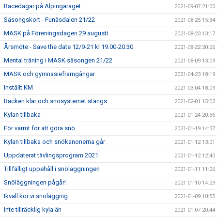
Racedagar på Alpingaraget
2021-09-07 21:00
Säsongskort - Funäsdalen 21/22
2021-08-25 15:34
MASK på Föreningsdagen 29 augusti
2021-08-23 13:17
Årsmöte - Save the date 12/9-21 kl 19.00-20.30
2021-08-22 20:26
Mental träning i MASK säsongen 21/22
2021-08-09 13:09
MASK och gymnasieframgångar
2021-04-23 18:19
Inställt KM
2021-03-04 18:09
Backen klar och snösystemet stängs
2021-02-01 15:02
Kylan tillbaka
2021-01-24 20:36
För varmt för att göra snö
2021-01-19 14:37
Kylan tillbaka och snökanonerna går
2021-01-12 13:01
Uppdaterat tävlingsprogram 2021
2021-01-12 12:40
Tillfälligt uppehåll i snöläggningen
2021-01-11 11:26
Snöläggningen pågår!
2021-01-10 14:29
Ikväll kör vi snöläggnig
2021-01-09 10:55
Inte tillräcklig kyla än
2021-01-07 20:44