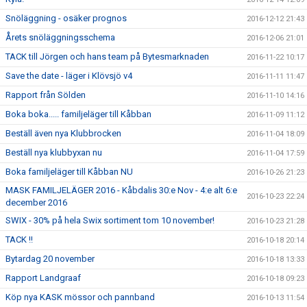
Snöläggning - osäker prognos
2016-12-12 21:43
Årets snöläggningsschema
2016-12-06 21:01
TACK till Jörgen och hans team på Bytesmarknaden
2016-11-22 10:17
Save the date - läger i Klövsjö v4
2016-11-11 11:47
Rapport från Sölden
2016-11-10 14:16
Boka boka..... familjeläger till Kåbban
2016-11-09 11:12
Beställ även nya Klubbrocken
2016-11-04 18:09
Beställ nya klubbyxan nu
2016-11-04 17:59
Boka familjeläger till Kåbban NU
2016-10-26 21:23
MASK FAMILJELÄGER 2016 - Kåbdalis 30:e Nov - 4:e alt 6:e
2016-10-23 22:24
december 2016
SWIX - 30% på hela Swix sortiment tom 10 november!
2016-10-23 21:28
TACK !!
2016-10-18 20:14
Bytardag 20 november
2016-10-18 13:33
Rapport Landgraaf
2016-10-18 09:23
Köp nya KASK mössor och pannband
2016-10-13 11:54