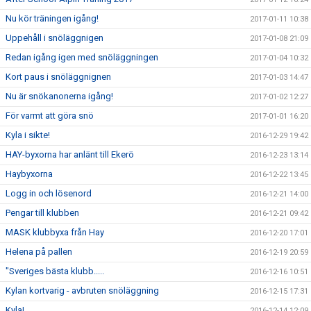
Nu kör träningen igång!
2017-01-11 10:38
Uppehåll i snöläggnigen
2017-01-08 21:09
Redan igång igen med snöläggningen
2017-01-04 10:32
Kort paus i snöläggnignen
2017-01-03 14:47
Nu är snökanonerna igång!
2017-01-02 12:27
För varmt att göra snö
2017-01-01 16:20
Kyla i sikte!
2016-12-29 19:42
HAY-byxorna har anlänt till Ekerö
2016-12-23 13:14
Haybyxorna
2016-12-22 13:45
Logg in och lösenord
2016-12-21 14:00
Pengar till klubben
2016-12-21 09:42
MASK klubbyxa från Hay
2016-12-20 17:01
Helena på pallen
2016-12-19 20:59
"Sveriges bästa klubb.....
2016-12-16 10:51
Kylan kortvarig - avbruten snöläggning
2016-12-15 17:31
Kyla!
2016-12-14 12:09