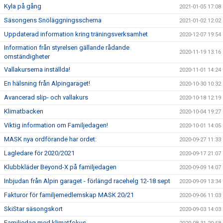
Kyla på gång
2021-01-05 17:08
Säsongens Snöläggningsschema
2021-01-02 12:02
Uppdaterad information kring träningsverksamhet
2020-12-07 19:54
Information från styrelsen gällande rådande
2020-11-19 13:16
omständigheter
Vallakurserna inställda!
2020-11-01 14:24
En hälsning från Alpingaraget!
2020-10-30 10:32
Avancerad slip- och vallakurs
2020-10-18 12:19
Klimatbacken
2020-10-04 19:27
Viktig information om Familjedagen!
2020-10-01 14:05
MASK nya ordförande har ordet:
2020-09-27 11:33
Lagledare för 2020/2021
2020-09-17 21:07
Klubbkläder Beyond-X på familjedagen
2020-09-09 14:07
Inbjudan från Alpin garaget - förlängd racehelg 12-18 sept
2020-09-09 13:34
Fakturor för familjemedlemskap MASK 20/21
2020-09-06 11:03
SkiStar säsongskort
2020-09-03 14:03
Familjedag med klimatfokus