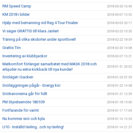
RM Speed Camp
2018-03-20 16:40
KM 2018 i bilder
2018-03-07 15:55
Hjälp med bemanning vid Reg 4 Tour Finalen
2018-03-03 20:17
Vi säger GRATTIS till Klara Janlert
2018-02-23 10:35
Träning på olika skidorter under sportlovet!
2018-02-22 18:59
Grattis Tim
2018-02-20 14:08
Inventering av klubbjackor
2018-02-07 15:21
Matkomfort förlänger samarbetet med MASK 2018 och
2018-01-31 20:02
erbjuder nu extra kickback till nya kunder!
Snöläget i backen
2018-01-23 07:59
Snöläggningen pågår - Energy kör
2018-01-22 14:58
Snökanonerna går för fullt
2018-01-21 12:39
PM Styrelsemöte 180109
2018-01-18 19:00
Fortfarande för varmt
2018-01-17 17:04
Nu kommer snö och kyla
2018-01-16 15:54
U10 - Inställd tävling...och ny tävling!
2018-01-14 21:27