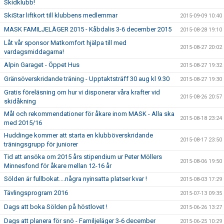
Skidklubb!
SkiStar liftkort till klubbens medlemmar
2015-09-09 10:40
MASK FAMILJELÄGER 2015 - Kåbdalis 3-6 december 2015
2015-08-28 19:10
Låt vår sponsor Matkomfort hjälpa till med
2015-08-27 20:02
vardagsmiddagarna!
Alpin Garaget - Öppet Hus
2015-08-27 19:32
Gränsöverskridande träning - Upptaktsträff 30 aug kl 9.30
2015-08-27 19:30
Gratis föreläsning om hur vi disponerar våra krafter vid
2015-08-26 20:57
skidåkning
Mål och rekommendationer för åkare inom MASK - Alla ska
2015-08-18 23:24
med 2015/16
Huddinge kommer att starta en klubböverskridande
2015-08-17 23:50
träningsgrupp för juniorer
Tid att ansöka om 2015 års stipendium ur Peter Möllers
2015-08-06 19:50
Minnesfond för åkare mellan 12-16 år
Sölden är fullbokat....några nyinsatta platser kvar !
2015-08-03 17:29
Tävlingsprogram 2016
2015-07-13 09:35
Dags att boka Sölden på höstlovet !
2015-06-26 13:27
Dags att planera för snö - Familjeläger 3-6 december
2015-06-25 10:29