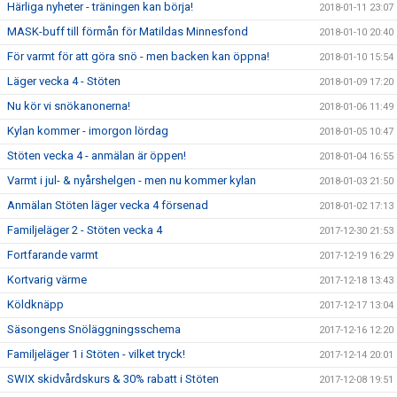
Härliga nyheter - träningen kan börja!
2018-01-11 23:07
MASK-buff till förmån för Matildas Minnesfond
2018-01-10 20:40
För varmt för att göra snö - men backen kan öppna!
2018-01-10 15:54
Läger vecka 4 - Stöten
2018-01-09 17:20
Nu kör vi snökanonerna!
2018-01-06 11:49
Kylan kommer - imorgon lördag
2018-01-05 10:47
Stöten vecka 4 - anmälan är öppen!
2018-01-04 16:55
Varmt i jul- & nyårshelgen - men nu kommer kylan
2018-01-03 21:50
Anmälan Stöten läger vecka 4 försenad
2018-01-02 17:13
Familjeläger 2 - Stöten vecka 4
2017-12-30 21:53
Fortfarande varmt
2017-12-19 16:29
Kortvarig värme
2017-12-18 13:43
Köldknäpp
2017-12-17 13:04
Säsongens Snöläggningsschema
2017-12-16 12:20
Familjeläger 1 i Stöten - vilket tryck!
2017-12-14 20:01
SWIX skidvårdskurs & 30% rabatt i Stöten
2017-12-08 19:51