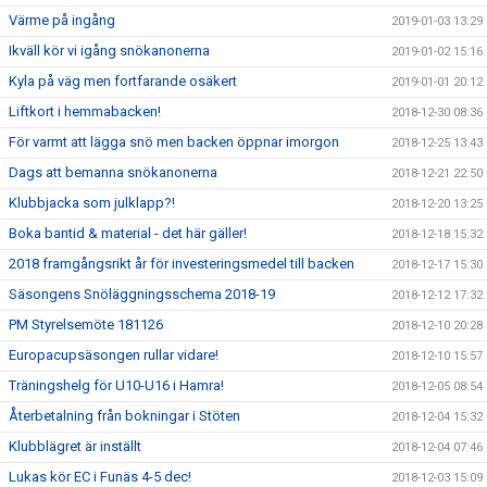
Värme på ingång
2019-01-03 13:29
Ikväll kör vi igång snökanonerna
2019-01-02 15:16
Kyla på väg men fortfarande osäkert
2019-01-01 20:12
Liftkort i hemmabacken!
2018-12-30 08:36
För varmt att lägga snö men backen öppnar imorgon
2018-12-25 13:43
Dags att bemanna snökanonerna
2018-12-21 22:50
Klubbjacka som julklapp?!
2018-12-20 13:25
Boka bantid & material - det här gäller!
2018-12-18 15:32
2018 framgångsrikt år för investeringsmedel till backen
2018-12-17 15:30
Säsongens Snöläggningsschema 2018-19
2018-12-12 17:32
PM Styrelsemöte 181126
2018-12-10 20:28
Europacupsäsongen rullar vidare!
2018-12-10 15:57
Träningshelg för U10-U16 i Hamra!
2018-12-05 08:54
Återbetalning från bokningar i Stöten
2018-12-04 15:32
Klubblägret är inställt
2018-12-04 07:46
Lukas kör EC i Funäs 4-5 dec!
2018-12-03 15:09