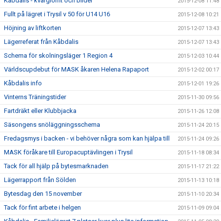
Kåbdalis - kvarglömt och bilder
2015-12-08 11:48
Fullt på lägret i Trysil v 50 för U14 U16
2015-12-08 10:21
Höjning av liftkorten
2015-12-07 13:43
Lägerreferat från Kåbdalis
2015-12-07 13:43
Schema för skolningsläger 1 Region 4
2015-12-03 10:44
Världscupdebut för MASK åkaren Helena Rapaport
2015-12-02 00:17
Kåbdalis info
2015-12-01 19:26
Vinterns Träningstider
2015-11-30 09:56
Fartdräkt eller Klubbjacka
2015-11-26 12:08
Säsongens snöläggningsschema
2015-11-24 20:15
Fredagsmys i backen - vi behöver några som kan hjälpa till
2015-11-24 09:26
MASK föråkare till Europacuptävlingen i Trysil
2015-11-18 08:34
Tack för all hjälp på bytesmarknaden
2015-11-17 21:22
Lägerrapport från Sölden
2015-11-13 10:18
Bytesdag den 15 november
2015-11-10 20:34
Tack för fint arbete i helgen
2015-11-09 09:04