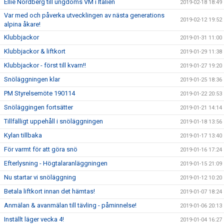
Ellie Nordberg till ungdoms VM i Italien
2019-02-18 18:49
Var med och påverka utvecklingen av nästa generations
2019-02-12 19:52
alpina åkare!
Klubbjackor
2019-01-31 11:00
Klubbjackor & liftkort
2019-01-29 11:38
Klubbjackor - först till kvarn!!
2019-01-27 19:20
Snöläggningen klar
2019-01-25 18:36
PM Styrelsemöte 190114
2019-01-22 20:53
Snöläggingen fortsätter
2019-01-21 14:14
Tillfälligt uppehåll i snöläggningen
2019-01-18 13:56
Kylan tillbaka
2019-01-17 13:40
För varmt för att göra snö
2019-01-16 17:24
Efterlysning - Högtalaranläggningen
2019-01-15 21:09
Nu startar vi snöläggning
2019-01-12 10:20
Betala liftkort innan det hämtas!
2019-01-07 18:24
Anmälan & avanmälan till tävling - påminnelse!
2019-01-06 20:13
Inställt läger vecka 4!
2019-01-04 16:27