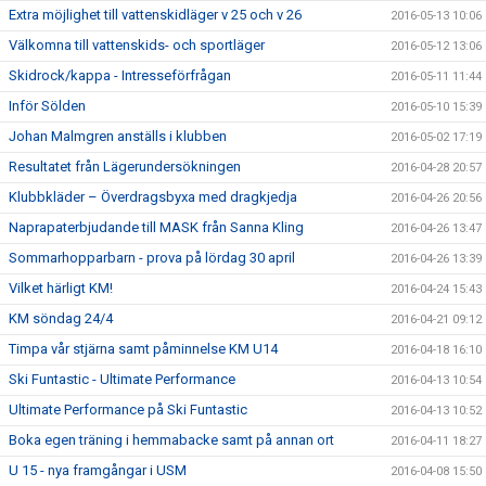
Extra möjlighet till vattenskidläger v 25 och v 26
2016-05-13 10:06
Välkomna till vattenskids- och sportläger
2016-05-12 13:06
Skidrock/kappa - Intresseförfrågan
2016-05-11 11:44
Inför Sölden
2016-05-10 15:39
Johan Malmgren anställs i klubben
2016-05-02 17:19
Resultatet från Lägerundersökningen
2016-04-28 20:57
Klubbkläder – Överdragsbyxa med dragkjedja
2016-04-26 20:56
Naprapaterbjudande till MASK från Sanna Kling
2016-04-26 13:47
Sommarhopparbarn - prova på lördag 30 april
2016-04-26 13:39
Vilket härligt KM!
2016-04-24 15:43
KM söndag 24/4
2016-04-21 09:12
Timpa vår stjärna samt påminnelse KM U14
2016-04-18 16:10
Ski Funtastic - Ultimate Performance
2016-04-13 10:54
Ultimate Performance på Ski Funtastic
2016-04-13 10:52
Boka egen träning i hemmabacke samt på annan ort
2016-04-11 18:27
U 15 - nya framgångar i USM
2016-04-08 15:50