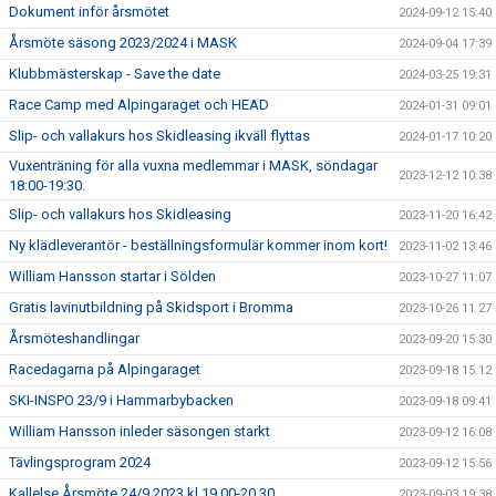
Dokument inför årsmötet
2024-09-12 15:40
Årsmöte säsong 2023/2024 i MASK
2024-09-04 17:39
Klubbmästerskap - Save the date
2024-03-25 19:31
Race Camp med Alpingaraget och HEAD
2024-01-31 09:01
Slip- och vallakurs hos Skidleasing ikväll flyttas
2024-01-17 10:20
Vuxenträning för alla vuxna medlemmar i MASK, söndagar
2023-12-12 10:38
18:00-19:30.
Slip- och vallakurs hos Skidleasing
2023-11-20 16:42
Ny klädleverantör - beställningsformulär kommer inom kort!
2023-11-02 13:46
William Hansson startar i Sölden
2023-10-27 11:07
Gratis lavinutbildning på Skidsport i Bromma
2023-10-26 11:27
Årsmöteshandlingar
2023-09-20 15:30
Racedagarna på Alpingaraget
2023-09-18 15:12
SKI-INSPO 23/9 i Hammarbybacken
2023-09-18 09:41
William Hansson inleder säsongen starkt
2023-09-12 16:08
Tävlingsprogram 2024
2023-09-12 15:56
Kallelse Årsmöte 24/9 2023 kl 19.00-20.30
2023-09-03 19:38