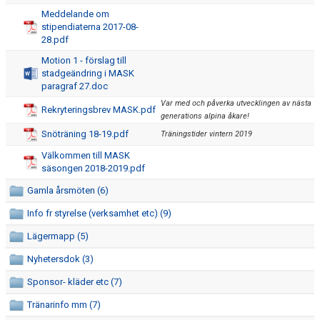
KONTAKT
Meddelande om
stipendiaterna 2017-08-
TRÄNING
28.pdf
Motion 1 - förslag till
TÄVLING
stadgeändring i MASK
paragraf 27.doc
MASK KALENDER
Var med och påverka utvecklingen av nästa
Rekryteringsbrev MASK.pdf
generations alpina åkare!
BILDGALLERI
Snöträning 18-19.pdf
Träningstider vintern 2019
Välkommen till MASK
SPONSORER & PARTNERS
säsongen 2018-2019.pdf
KLUBBKLÄDER
Gamla årsmöten (6)
Info fr styrelse (verksamhet etc) (9)
MATILDA RAPAPORT MINNESFOND
Lägermapp (5)
Nyhetersdok (3)
Sponsor- kläder etc (7)
Tränarinfo mm (7)