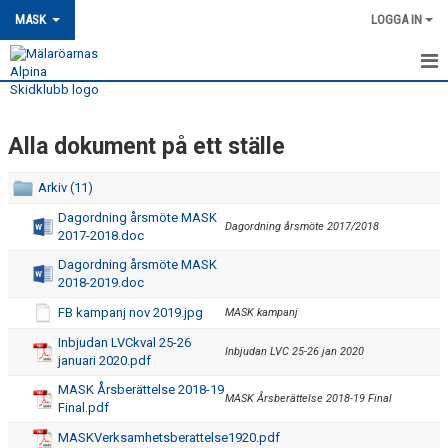
MASK
LOGGA IN
HEM
Alla dokument på ett ställe
MASK-NYHETER
OM MASK
Arkiv (11)
Dagordning årsmöte MASK
Dagordning årsmöte 2017/2018
KLUBBINFO
2017-2018.doc
Dagordning årsmöte MASK
FÖRENINGSSTRUKTUR
2018-2019.doc
FB kampanj nov 2019.jpg
MASK kampanj
ALLA DOKUMENT PÅ ETT STÄLLE
Inbjudan LVCkval 25-26
Inbjudan LVC 25-26 jan 2020
INTEGRITETSPOLICY
januari 2020.pdf
MASK Årsberättelse 2018-19
MASK Årsberättelse 2018-19 Final
MEDLEMSSKAP
Final.pdf
MASKVerksamhetsberattelse1920.pdf