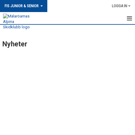
FIS JUNIOR & SENIOR
LOGGA IN
HEM
Nyheter
NYHETER
KALENDER
MATCHER
BILDGALLERI
DOKUMENT
KONTAKT