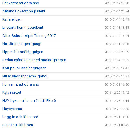
För varmt att göra snö
2017-01-17 17:38
Amanda överst på pallen!
2017-01-14 22:24
Kallare igen
2017-01-14 15:49
Liftkort i hemmabacken!
2017-01-13 18:33
After School-Alpin Träning 2017
2017-01-12 16:24
Nu kör träningen igång!
2017-01-11 10:38
Uppehåll i snöläggnigen
2017-01-08 21:09
Redan igång igen med snöläggningen
2017-01-04 10:32
Kort paus i snöläggnignen
2017-01-03 14:47
Nu är snökanonerna igång!
2017-01-02 12:27
För varmt att göra snö
2017-01-01 16:20
Kyla i sikte!
2016-12-29 19:42
HAY-byxorna har anlänt till Ekerö
2016-12-23 13:14
Haybyxorna
2016-12-22 13:45
Logg in och lösenord
2016-12-21 14:00
Pengar till klubben
2016-12-21 09:42