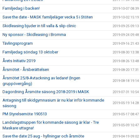
Familjedag i backen!
2019-10-07 08:39
Save the date - MASK familjeläger vecka 5 i Stöten
2019-10-02 15:19
Skidleasing bjuder in till valla & slip clinic
2019-09-25 09:13
Ny sponsor - Skidleasing i Bromma
2019-09-24 09:48
Tävlingsprogram
2019-09-16 21:43
Familjedag söndag 13 oktober
2019-08-30 13:38
Årets Initiativ 2019
2019-08-26 13:48
Årsmötet - Årsberättelsen
2019-08-20 17:31
Årsmötet 25/8-Avtackning av ledare! (Ingen
2019-08-18 19:14
gruppövergång)
Dagordning Årsmöte säsong 2018-2019 i MASK
2019-07-31 10:54
Antagning till skidgymnasium är nu klar inför kommande
2019-05-19 14:28
säsong
PM Styrelsemöte 190513
2019-05-17 08:47
Landslagstruppen för kommande säsong är klar - Tre
2019-05-09 10:47
Maskare uttagna!
Save the date 25 aug - hyllningar och årsmöte
2019-04-19 09:02