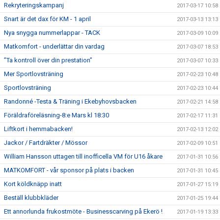
Rekryteringskampanj
2017-03-17 10:58
Snart är det dax för KM - 1 april
2017-03-13 13:13
Nya snygga nummerlappar - TACK
2017-03-09 10:09
Matkomfort - underlättar din vardag
2017-03-07 18:53
”Ta kontroll över din prestation”
2017-03-07 10:33
Mer Sportlovsträning
2017-02-23 10:48
Sportlovsträning
2017-02-23 10:44
Randonné -Testa & Träning i Ekebyhovsbacken
2017-02-21 14:58
Föräldraföreläsning-8:e Mars kl 18:30
2017-02-17 11:31
Liftkort i hemmabacken!
2017-02-13 12:02
Jackor / Fartdräkter / Mössor
2017-02-09 10:51
William Hansson uttagen till inofficella VM för U16 åkare
2017-01-31 10:56
MATKOMFORT - vår sponsor på plats i backen
2017-01-31 10:45
Kort köldknäpp inatt
2017-01-27 15:19
Beställ klubbkläder
2017-01-25 19:44
Ett annorlunda frukostmöte - Businesscarving på Ekerö !
2017-01-19 13:33