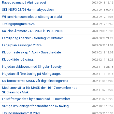
Racedagarna på Alpingaraget
2023-09-18 15:12
SKI-INSPO 23/9 i Hammarbybacken
2023-09-18 09:41
William Hansson inleder säsongen starkt
2023-09-12 16:08
Tävlingsprogram 2024
2023-09-12 15:56
Kallelse Årsmöte 24/9 2023 kl 19.00-20.30
2023-09-03 19:38
Familjedag i backen - Söndag 22 Oktober
2023-08-28 21:29
Lägerplan säsongen 23/24
2023-08-21 11:07
Klubbmästerskap 1 April - Save the date
2023-02-19 19:02
Klubbkläder på gång!
2022-12-11 11:26
Inbjudan skidevent med Singular Society
2022-11-16 21:13
Inbjudan till föreläsning på Alpingaraget
2022-11-11 16:18
Nu fortsätter vi i MASK vår digitaliseringsresa
2022-11-08 14:00
Medlemskvällar för MASK den 16-17 november hos
2022-11-07 18:36
Skidleasing i Alvik
Friluftfrämjandets bytesmarknad 13 november
2022-11-07 16:26
Viktiga utbildningar för anordnande av tävling
2022-10-13 19:52
Tävlingsprogrammet 2023
2022-09-25 15:33