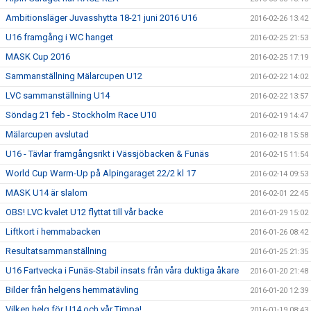
Ambitionsläger Juvasshytta 18-21 juni 2016 U16
2016-02-26 13:42
U16 framgång i WC hanget
2016-02-25 21:53
MASK Cup 2016
2016-02-25 17:19
Sammanställning Mälarcupen U12
2016-02-22 14:02
LVC sammanställning U14
2016-02-22 13:57
Söndag 21 feb - Stockholm Race U10
2016-02-19 14:47
Mälarcupen avslutad
2016-02-18 15:58
U16 - Tävlar framgångsrikt i Vässjöbacken & Funäs
2016-02-15 11:54
World Cup Warm-Up på Alpingaraget 22/2 kl 17
2016-02-14 09:53
MASK U14 är slalom
2016-02-01 22:45
OBS! LVC kvalet U12 flyttat till vår backe
2016-01-29 15:02
Liftkort i hemmabacken
2016-01-26 08:42
Resultatsammanställning
2016-01-25 21:35
U16 Fartvecka i Funäs-Stabil insats från våra duktiga åkare
2016-01-20 21:48
Bilder från helgens hemmatävling
2016-01-20 12:39
Vilken helg för U14 och vår Timpa!
2016-01-19 08:43