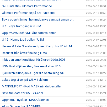
Ski Funtastic - Ultimate Performance
2016-04-13 10:54
Ultimate Performance på Ski Funtastic
2016-04-13 10:52
Boka egen träning i hemmabacke samt på annan ort
2016-04-11 18:27
U 15 - nya framgångar i USM
2016-04-08 15:50
Upplev JVM och VM i Åre som volontär
2016-04-08 12:14
U 15 - Hanna L på pallen i USM
2016-04-07 22:01
Helena & Felix Stendalen Speed Camp för U12-U14
2016-04-03 22:24
Resultat från årets finalhelg i LVC
2016-03-22 21:06
Inbjudan ambitionsläger för åkare födda 2001
2016-03-22 09:35
USM Kval - Fjätervålen, Fina resultat av U16
2016-03-21 16:26
Fjällräven Klubbjacka - gör din beställning NU
2016-03-17 10:27
Lukas tog silver på YJSM i slalom
2016-03-15 12:12
MATKOMFORT - Kod MASK när du beställer
2016-03-15 12:04
Save the date för KM - 24 april
2016-03-13 15:21
Upphittat - nycklar i MASK backen
2016-03-11 10:06
Alpin Garaget har RACE-REA
2016-03-08 13:10