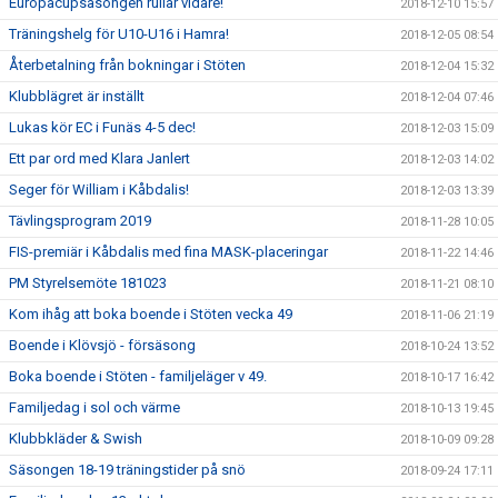
Europacupsäsongen rullar vidare!
2018-12-10 15:57
Träningshelg för U10-U16 i Hamra!
2018-12-05 08:54
Återbetalning från bokningar i Stöten
2018-12-04 15:32
Klubblägret är inställt
2018-12-04 07:46
Lukas kör EC i Funäs 4-5 dec!
2018-12-03 15:09
Ett par ord med Klara Janlert
2018-12-03 14:02
Seger för William i Kåbdalis!
2018-12-03 13:39
Tävlingsprogram 2019
2018-11-28 10:05
FIS-premiär i Kåbdalis med fina MASK-placeringar
2018-11-22 14:46
PM Styrelsemöte 181023
2018-11-21 08:10
Kom ihåg att boka boende i Stöten vecka 49
2018-11-06 21:19
Boende i Klövsjö - försäsong
2018-10-24 13:52
Boka boende i Stöten - familjeläger v 49.
2018-10-17 16:42
Familjedag i sol och värme
2018-10-13 19:45
Klubbkläder & Swish
2018-10-09 09:28
Säsongen 18-19 träningstider på snö
2018-09-24 17:11