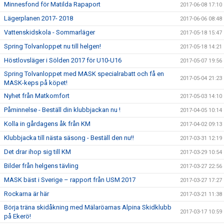
Minnesfond för Matilda Rapaport
2017-06-08 17:10
Lägerplanen 2017- 2018
2017-06-06 08:48
Vattenskidskola - Sommarläger
2017-05-18 15:47
Spring Tolvanloppet nu till helgen!
2017-05-18 14:21
Höstlovsläger i Sölden 2017 för U10-U16
2017-05-07 19:56
Spring Tolvanloppet med MASK specialrabatt och få en
2017-05-04 21:23
MASK-keps på köpet!
Nyhet från Matkomfort
2017-05-03 14:10
Påminnelse - Beställ din klubbjackan nu !
2017-04-05 10:14
Kolla in gårdagens åk från KM
2017-04-02 09:13
Klubbjacka till nästa säsong - Beställ den nu!!
2017-03-31 12:19
Det drar ihop sig till KM
2017-03-29 10:54
Bilder från helgens tävling
2017-03-27 22:56
MASK bäst i Sverige – rapport från USM 2017
2017-03-27 17:27
Rockarna är här
2017-03-21 11:38
Börja träna skidåkning med Mälaröarnas Alpina Skidklubb
2017-03-17 10:59
på Ekerö!