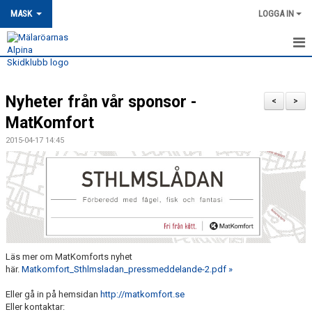
MASK
LOGGA IN
HEM
Nyheter från vår sponsor -
MASK-NYHETER
<
>
MatKomfort
OM MASK
2015-04-17 14:45
MEDLEMSSKAP
KONTAKT
TRÄNING
TÄVLING
Läs mer om MatKomforts nyhet
här.
Matkomfort_Sthlmsladan_pressmeddelande-2.pdf »
MASK KALENDER
Eller gå in på hemsidan
http://matkomfort.se
Eller kontaktar: