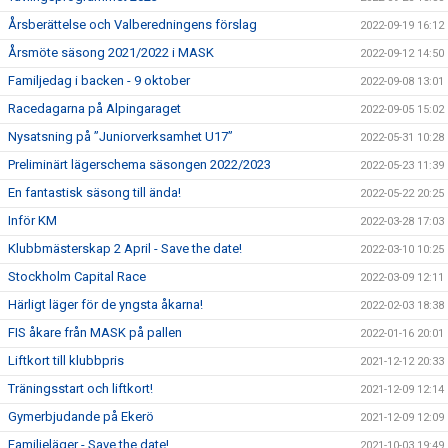
Årsberättelse och Valberedningens förslag
2022-09-19 16:12
Årsmöte säsong 2021/2022 i MASK
2022-09-12 14:50
Familjedag i backen - 9 oktober
2022-09-08 13:01
Racedagarna på Alpingaraget
2022-09-05 15:02
Nysatsning på ”Juniorverksamhet U17”
2022-05-31 10:28
Preliminärt lägerschema säsongen 2022/2023
2022-05-23 11:39
En fantastisk säsong till ända!
2022-05-22 20:25
Inför KM
2022-03-28 17:03
Klubbmästerskap 2 April - Save the date!
2022-03-10 10:25
Stockholm Capital Race
2022-03-09 12:11
Härligt läger för de yngsta åkarna!
2022-02-03 18:38
FIS åkare från MASK på pallen
2022-01-16 20:01
Liftkort till klubbpris
2021-12-12 20:33
Träningsstart och liftkort!
2021-12-09 12:14
Gymerbjudande på Ekerö
2021-12-09 12:09
Familjeläger - Save the date!
2021-10-03 19:49