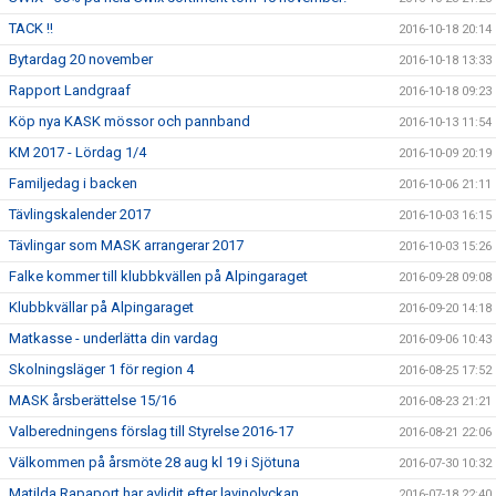
TACK !!
2016-10-18 20:14
Bytardag 20 november
2016-10-18 13:33
Rapport Landgraaf
2016-10-18 09:23
Köp nya KASK mössor och pannband
2016-10-13 11:54
KM 2017 - Lördag 1/4
2016-10-09 20:19
Familjedag i backen
2016-10-06 21:11
Tävlingskalender 2017
2016-10-03 16:15
Tävlingar som MASK arrangerar 2017
2016-10-03 15:26
Falke kommer till klubbkvällen på Alpingaraget
2016-09-28 09:08
Klubbkvällar på Alpingaraget
2016-09-20 14:18
Matkasse - underlätta din vardag
2016-09-06 10:43
Skolningsläger 1 för region 4
2016-08-25 17:52
MASK årsberättelse 15/16
2016-08-23 21:21
Valberedningens förslag till Styrelse 2016-17
2016-08-21 22:06
Välkommen på årsmöte 28 aug kl 19 i Sjötuna
2016-07-30 10:32
Matilda Rapaport har avlidit efter lavinolyckan
2016-07-18 22:40