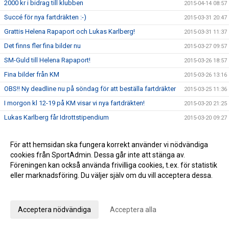
2000 kr i bidrag till klubben
2015-04-14 08:57
Succé för nya fartdräkten :-)
2015-03-31 20:47
Grattis Helena Rapaport och Lukas Karlberg!
2015-03-31 11:37
Det finns fler fina bilder nu
2015-03-27 09:57
SM-Guld till Helena Rapaport!
2015-03-26 18:57
Fina bilder från KM
2015-03-26 13:16
OBS!! Ny deadline nu på söndag för att beställa fartdräkter
2015-03-25 11:36
I morgon kl 12-19 på KM visar vi nya fartdräkten!
2015-03-20 21:25
Lukas Karlberg får Idrottstipendium
2015-03-20 09:27
Mer information om nya fartdräkten
2015-03-19 15:02
För att hemsidan ska fungera korrekt använder vi nödvändiga
Nu beställer du NYA fartdräkten till nästa säsong
2015-03-18 16:48
cookies från SportAdmin. Dessa går inte att stänga av.
Ni har väl anmält er till KM, sista dagen idag onsdag
2015-03-18 08:50
Föreningen kan också använda frivilliga cookies, t.ex. för statistik
KM nu på lördag!! Skynda skynda och anmäler er nu
eller marknadsföring. Du väljer själv om du vill acceptera dessa.
2015-03-16 21:41
KM flyttat till lördag 21 mars så kom och gör det till årets
Anpassa dina val
2015-03-15 12:21
trevligaste händelse
Acceptera nödvändiga
Acceptera alla
20 % rabatt på Skistar shoppen
2015-03-13 11:02
Matkomfort bjuder på Gulaschsoppa!
2015-03-12 08:52