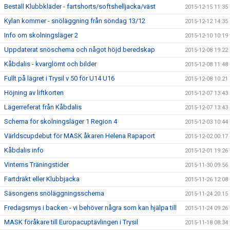
Beställ Klubbkläder - fartshorts/softshelljacka/väst
2015-12-15 11:35
Kylan kommer - snöläggning från söndag 13/12
2015-12-12 14:35
Info om skolningsläger 2
2015-12-10 10:19
Uppdaterat snöschema och något höjd beredskap
2015-12-08 19:22
Kåbdalis - kvarglömt och bilder
2015-12-08 11:48
Fullt på lägret i Trysil v 50 för U14 U16
2015-12-08 10:21
Höjning av liftkorten
2015-12-07 13:43
Lägerreferat från Kåbdalis
2015-12-07 13:43
Schema för skolningsläger 1 Region 4
2015-12-03 10:44
Världscupdebut för MASK åkaren Helena Rapaport
2015-12-02 00:17
Kåbdalis info
2015-12-01 19:26
Vinterns Träningstider
2015-11-30 09:56
Fartdräkt eller Klubbjacka
2015-11-26 12:08
Säsongens snöläggningsschema
2015-11-24 20:15
Fredagsmys i backen - vi behöver några som kan hjälpa till
2015-11-24 09:26
MASK föråkare till Europacuptävlingen i Trysil
2015-11-18 08:34