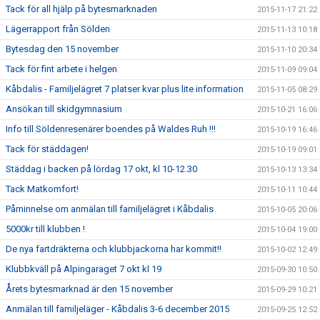
Tack för all hjälp på bytesmarknaden
2015-11-17 21:22
Lägerrapport från Sölden
2015-11-13 10:18
Bytesdag den 15 november
2015-11-10 20:34
Tack för fint arbete i helgen
2015-11-09 09:04
Kåbdalis - Familjelägret 7 platser kvar plus lite information
2015-11-05 08:29
Ansökan till skidgymnasium
2015-10-21 16:06
Info till Söldenresenärer boendes på Waldes Ruh !!!
2015-10-19 16:46
Tack för städdagen!
2015-10-19 09:01
Städdag i backen på lördag 17 okt, kl 10-12.30
2015-10-13 13:34
Tack Matkomfort!
2015-10-11 10:44
Påminnelse om anmälan till familjelägret i Kåbdalis
2015-10-05 20:06
5000kr till klubben !
2015-10-04 19:00
De nya fartdräkterna och klubbjackorna har kommit!!
2015-10-02 12:49
Klubbkväll på Alpingaraget 7 okt kl 19
2015-09-30 10:50
Årets bytesmarknad är den 15 november
2015-09-29 10:21
Anmälan till familjeläger - Kåbdalis 3-6 december 2015
2015-09-25 12:52