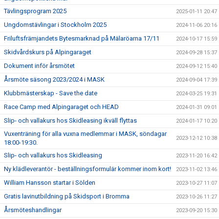
Tävlingsprogram 2025
2025-01-11 20:47
Ungdomstävlingar i Stockholm 2025
2024-11-06 20:16
Friluftsfrämjandets Bytesmarknad på Mälaröarna 17/11
2024-10-17 15:59
Skidvårdskurs på Alpingaraget
2024-09-28 15:37
Dokument inför årsmötet
2024-09-12 15:40
Årsmöte säsong 2023/2024 i MASK
2024-09-04 17:39
Klubbmästerskap - Save the date
2024-03-25 19:31
Race Camp med Alpingaraget och HEAD
2024-01-31 09:01
Slip- och vallakurs hos Skidleasing ikväll flyttas
2024-01-17 10:20
Vuxenträning för alla vuxna medlemmar i MASK, söndagar
2023-12-12 10:38
18:00-19:30.
Slip- och vallakurs hos Skidleasing
2023-11-20 16:42
Ny klädleverantör - beställningsformulär kommer inom kort!
2023-11-02 13:46
William Hansson startar i Sölden
2023-10-27 11:07
Gratis lavinutbildning på Skidsport i Bromma
2023-10-26 11:27
Årsmöteshandlingar
2023-09-20 15:30