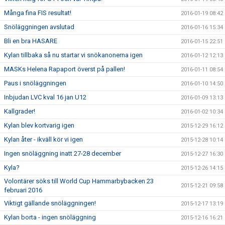
Många fina FIS resultat!
2016-01-19 08:42
Snöläggningen avslutad
2016-01-16 15:34
Bli en bra HASARE
2016-01-15 22:51
Kylan tillbaka så nu startar vi snökanonerna igen
2016-01-12 12:13
MASKs Helena Rapaport överst på pallen!
2016-01-11 08:54
Paus i snöläggningen
2016-01-10 14:50
Inbjudan LVC kval 16 jan U12
2016-01-09 13:13
Kallgrader!
2016-01-02 10:34
Kylan blev kortvarig igen
2015-12-29 16:12
Kylan åter - ikväll kör vi igen
2015-12-28 10:14
Ingen snöläggning inatt 27-28 december
2015-12-27 16:30
Kyla?
2015-12-26 14:15
Volontärer söks till World Cup Hammarbybacken 23
2015-12-21 09:58
februari 2016
Viktigt gällande snöläggningen!
2015-12-17 13:19
Kylan borta - ingen snöläggning
2015-12-16 16:21