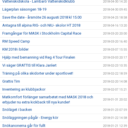
Vattenskidskola - Lambarö Vattenskidklubb
2018-04-30 14:20
Lägerplan säsongen 18-19
2018-04-30 09:45
Save the date - årsmöte 26 augusti 2018 kl 15.00
2018-04-25 18:58
Antagna till alpina RIG- och NIU- skolor HT 2018
2018-04-16 13:20
Framgångar för MASK i Stockholm Capital Race
2018-03-20 20:00
RM Speed Camp
2018-03-20 16:40
KM 2018 i bilder
2018-03-07 15:55
Hjälp med bemanning vid Reg 4 Tour Finalen
2018-03-03 20:17
Vi säger GRATTIS till Klara Janlert
2018-02-23 10:35
Träning på olika skidorter under sportlovet!
2018-02-22 18:59
Grattis Tim
2018-02-20 14:08
Inventering av klubbjackor
2018-02-07 15:21
Matkomfort förlänger samarbetet med MASK 2018 och
2018-01-31 20:02
erbjuder nu extra kickback till nya kunder!
Snöläget i backen
2018-01-23 07:59
Snöläggningen pågår - Energy kör
2018-01-22 14:58
Snökanonerna går för fullt
2018-01-21 12:39