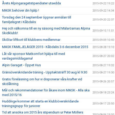
Årets Alpingaragetstipendiater utsedda
2015-09-22 19:22
MASK behöver din hjälp !
2015-09-22 14:34
Torsdag den 24 september öppnar anmälan till
2015-09-20 22:37
familjelägret i Kåbdalis
Hej och välkomna till en ny säsong med Mälaröarnas Alpina
2015-09-15 11:51
Skidklubb!
SkiStar liftkort till klubbens medlemmar
2015-09-09 10:40
MASK FAMILJELÄGER 2015 - Kåbdalis 3-6 december 2015
2015-08-28 19:10
Låt vår sponsor Matkomfort hjälpa till med
2015-08-27 20:02
vardagsmiddagarna!
Alpin Garaget - Öppet Hus
2015-08-27 19:32
Gränsöverskridande träning - Upptaktsträff 30 aug kl 9.30
2015-08-27 19:30
Gratis föreläsning om hur vi disponerar våra krafter vid
2015-08-26 20:57
skidåkning
Mål och rekommendationer för åkare inom MASK - Alla ska
2015-08-18 23:24
med 2015/16
Huddinge kommer att starta en klubböverskridande
2015-08-17 23:50
träningsgrupp för juniorer
Tid att ansöka om 2015 års stipendium ur Peter Möllers
2015-08-06 19:50