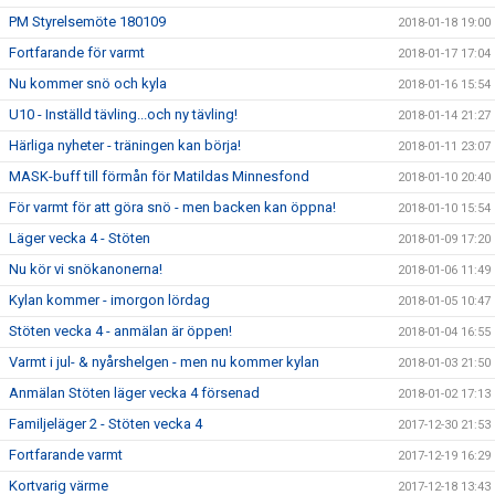
PM Styrelsemöte 180109
2018-01-18 19:00
Fortfarande för varmt
2018-01-17 17:04
Nu kommer snö och kyla
2018-01-16 15:54
U10 - Inställd tävling...och ny tävling!
2018-01-14 21:27
Härliga nyheter - träningen kan börja!
2018-01-11 23:07
MASK-buff till förmån för Matildas Minnesfond
2018-01-10 20:40
För varmt för att göra snö - men backen kan öppna!
2018-01-10 15:54
Läger vecka 4 - Stöten
2018-01-09 17:20
Nu kör vi snökanonerna!
2018-01-06 11:49
Kylan kommer - imorgon lördag
2018-01-05 10:47
Stöten vecka 4 - anmälan är öppen!
2018-01-04 16:55
Varmt i jul- & nyårshelgen - men nu kommer kylan
2018-01-03 21:50
Anmälan Stöten läger vecka 4 försenad
2018-01-02 17:13
Familjeläger 2 - Stöten vecka 4
2017-12-30 21:53
Fortfarande varmt
2017-12-19 16:29
Kortvarig värme
2017-12-18 13:43