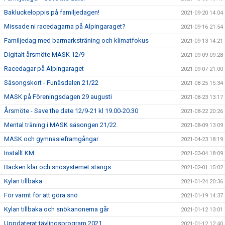
Bakluckeloppis på familjedagen!
2021-09-20 14:04
Missade ni racedagarna på Alpingaraget?
2021-09-16 21:54
Familjedag med barmarksträning och klimatfokus
2021-09-13 14:21
Digitalt årsmöte MASK 12/9
2021-09-09 09:28
Racedagar på Alpingaraget
2021-09-07 21:00
Säsongskort - Funäsdalen 21/22
2021-08-25 15:34
MASK på Föreningsdagen 29 augusti
2021-08-23 13:17
Årsmöte - Save the date 12/9-21 kl 19.00-20.30
2021-08-22 20:26
Mental träning i MASK säsongen 21/22
2021-08-09 13:09
MASK och gymnasieframgångar
2021-04-23 18:19
Inställt KM
2021-03-04 18:09
Backen klar och snösystemet stängs
2021-02-01 15:02
Kylan tillbaka
2021-01-24 20:36
För varmt för att göra snö
2021-01-19 14:37
Kylan tillbaka och snökanonerna går
2021-01-12 13:01
Uppdaterat tävlingsprogram 2021
2021-01-12 12:40