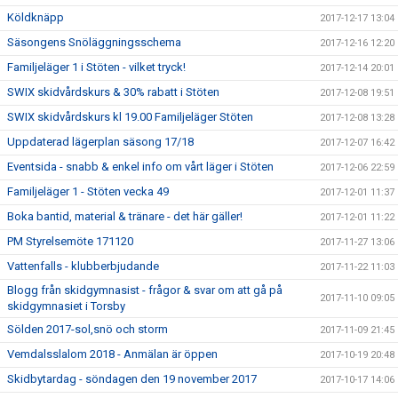
Köldknäpp
2017-12-17 13:04
Säsongens Snöläggningsschema
2017-12-16 12:20
Familjeläger 1 i Stöten - vilket tryck!
2017-12-14 20:01
SWIX skidvårdskurs & 30% rabatt i Stöten
2017-12-08 19:51
SWIX skidvårdskurs kl 19.00 Familjeläger Stöten
2017-12-08 13:28
Uppdaterad lägerplan säsong 17/18
2017-12-07 16:42
Eventsida - snabb & enkel info om vårt läger i Stöten
2017-12-06 22:59
Familjeläger 1 - Stöten vecka 49
2017-12-01 11:37
Boka bantid, material & tränare - det här gäller!
2017-12-01 11:22
PM Styrelsemöte 171120
2017-11-27 13:06
Vattenfalls - klubberbjudande
2017-11-22 11:03
Blogg från skidgymnasist - frågor & svar om att gå på
2017-11-10 09:05
skidgymnasiet i Torsby
Sölden 2017-sol,snö och storm
2017-11-09 21:45
Vemdalsslalom 2018 - Anmälan är öppen
2017-10-19 20:48
Skidbytardag - söndagen den 19 november 2017
2017-10-17 14:06