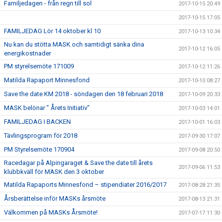
Familjedagen - från regn till sol
2017-10-15 20:49
2017-10-15 17:05
FAMILJEDAG Lör 14 oktober kl 10
2017-10-13 10:34
Nu kan du stötta MASK och samtidigt sänka dina
2017-10-12 16:05
energikostnader
PM styrelsemöte 171009
2017-10-12 11:26
Matilda Rapaport Minnesfond
2017-10-10 08:27
Save the date KM 2018 - söndagen den 18 februari 2018
2017-10-09 20:33
MASK belönar ” Årets Initiativ”
2017-10-03 14:01
FAMILJEDAG I BACKEN
2017-10-01 16:03
Tävlingsprogram för 2018
2017-09-30 17:07
PM Styrelsemöte 170904
2017-09-08 20:50
Racedagar på Alpingaraget & Save the date till årets
2017-09-06 11:53
klubbkväll för MASK den 3 oktober
Matilda Rapaports Minnesfond – stipendiater 2016/2017
2017-08-28 21:35
Årsberättelse inför MASKs årsmöte
2017-08-13 21:31
Välkommen på MASKs Årsmöte!
2017-07-17 11:30