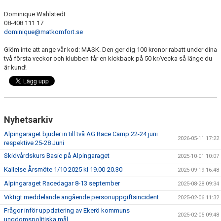
BILDGALLERI
Dominique Wahlstedt
08-408 111 17
SPONSORER & PARTNERS
dominique@matkomfort.se
KLUBBKLÄDER
Glöm inte att ange vår kod: MASK. Den ger dig 100 kronor rabatt under dina
två första veckor och klubben får en kickback på 50 kr/vecka så länge du
MATILDA RAPAPORT MINNESFOND
är kund!
Nyhetsarkiv
Alpingaraget bjuder in till två AG Race Camp 22-24 juni
2026-05-11 17:22
respektive 25-28 Juni
Skidvårdskurs Basic på Alpingaraget
2025-10-01 10:07
Kallelse Årsmöte 1/10 2025 kl 19.00-20.30
2025-09-19 16:48
Alpingaraget Racedagar 8-13 september
2025-08-28 09:34
Viktigt meddelande angående personuppgiftsincident
2025-02-06 11:32
Frågor inför uppdatering av Ekerö kommuns
2025-02-05 09:48
ungdomspolitiska mål