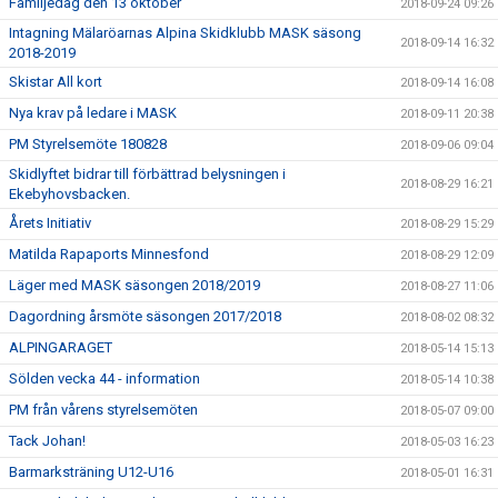
Familjedag den 13 oktober
2018-09-24 09:26
Intagning Mälaröarnas Alpina Skidklubb MASK säsong
2018-09-14 16:32
2018-2019
Skistar All kort
2018-09-14 16:08
Nya krav på ledare i MASK
2018-09-11 20:38
PM Styrelsemöte 180828
2018-09-06 09:04
Skidlyftet bidrar till förbättrad belysningen i
2018-08-29 16:21
Ekebyhovsbacken.
Årets Initiativ
2018-08-29 15:29
Matilda Rapaports Minnesfond
2018-08-29 12:09
Läger med MASK säsongen 2018/2019
2018-08-27 11:06
Dagordning årsmöte säsongen 2017/2018
2018-08-02 08:32
ALPINGARAGET
2018-05-14 15:13
Sölden vecka 44 - information
2018-05-14 10:38
PM från vårens styrelsemöten
2018-05-07 09:00
Tack Johan!
2018-05-03 16:23
Barmarksträning U12-U16
2018-05-01 16:31