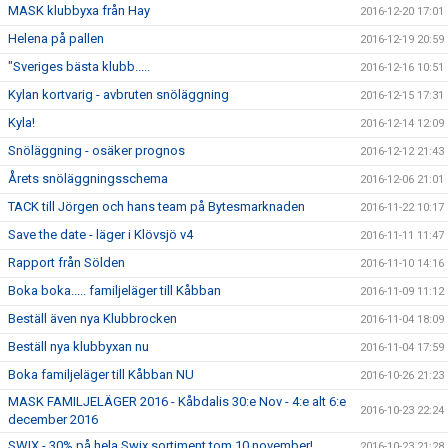
MASK klubbyxa från Hay
2016-12-20 17:01
Helena på pallen
2016-12-19 20:59
"Sveriges bästa klubb.....
2016-12-16 10:51
Kylan kortvarig - avbruten snöläggning
2016-12-15 17:31
Kyla!
2016-12-14 12:09
Snöläggning - osäker prognos
2016-12-12 21:43
Årets snöläggningsschema
2016-12-06 21:01
TACK till Jörgen och hans team på Bytesmarknaden
2016-11-22 10:17
Save the date - läger i Klövsjö v4
2016-11-11 11:47
Rapport från Sölden
2016-11-10 14:16
Boka boka..... familjeläger till Kåbban
2016-11-09 11:12
Beställ även nya Klubbrocken
2016-11-04 18:09
Beställ nya klubbyxan nu
2016-11-04 17:59
Boka familjeläger till Kåbban NU
2016-10-26 21:23
MASK FAMILJELÄGER 2016 - Kåbdalis 30:e Nov - 4:e alt 6:e
2016-10-23 22:24
december 2016
SWIX - 30% på hela Swix sortiment tom 10 november!
2016-10-23 21:28