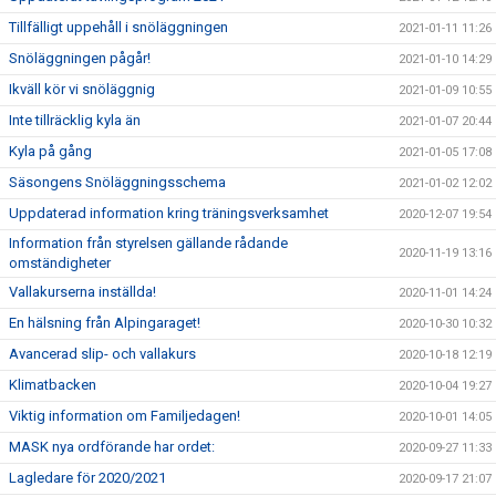
Tillfälligt uppehåll i snöläggningen
2021-01-11 11:26
Snöläggningen pågår!
2021-01-10 14:29
Ikväll kör vi snöläggnig
2021-01-09 10:55
Inte tillräcklig kyla än
2021-01-07 20:44
Kyla på gång
2021-01-05 17:08
Säsongens Snöläggningsschema
2021-01-02 12:02
Uppdaterad information kring träningsverksamhet
2020-12-07 19:54
Information från styrelsen gällande rådande
2020-11-19 13:16
omständigheter
Vallakurserna inställda!
2020-11-01 14:24
En hälsning från Alpingaraget!
2020-10-30 10:32
Avancerad slip- och vallakurs
2020-10-18 12:19
Klimatbacken
2020-10-04 19:27
Viktig information om Familjedagen!
2020-10-01 14:05
MASK nya ordförande har ordet:
2020-09-27 11:33
Lagledare för 2020/2021
2020-09-17 21:07