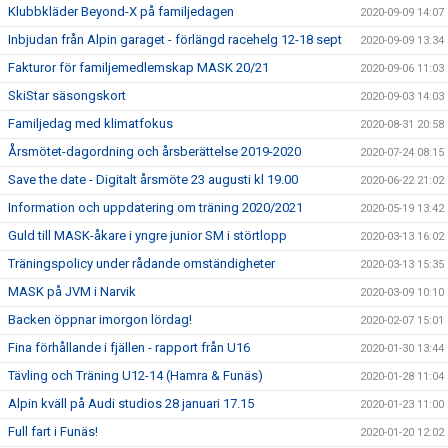
Klubbkläder Beyond-X på familjedagen
2020-09-09 14:07
Inbjudan från Alpin garaget - förlängd racehelg 12-18 sept
2020-09-09 13:34
Fakturor för familjemedlemskap MASK 20/21
2020-09-06 11:03
SkiStar säsongskort
2020-09-03 14:03
Familjedag med klimatfokus
2020-08-31 20:58
Årsmötet-dagordning och årsberättelse 2019-2020
2020-07-24 08:15
Save the date - Digitalt årsmöte 23 augusti kl 19.00
2020-06-22 21:02
Information och uppdatering om träning 2020/2021
2020-05-19 13:42
Guld till MASK-åkare i yngre junior SM i störtlopp
2020-03-13 16:02
Träningspolicy under rådande omständigheter
2020-03-13 15:35
MASK på JVM i Narvik
2020-03-09 10:10
Backen öppnar imorgon lördag!
2020-02-07 15:01
Fina förhållande i fjällen - rapport från U16
2020-01-30 13:44
Tävling och Träning U12-14 (Hamra & Funäs)
2020-01-28 11:04
Alpin kväll på Audi studios 28 januari 17.15
2020-01-23 11:00
Full fart i Funäs!
2020-01-20 12:02