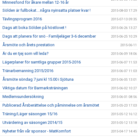
Minnesfond för åkare mellan 12-16 år
Sölden är fullbokat....några nyinsatta platser kvar !
2015-08-03 17:29
Tävlingsprogram 2016
2015-07-13 09:35
Dags att boka Sölden på höstlovet !
2015-06-26 13:27
Dags att planera för snö - Familjeläger 3-6 december
2015-06-25 10:29
Årsmöte och årets prestation
2015-06-11
Är du en tjej som vill leda?
2015-06-09 18:06
Lägerplaner för samtliga grupper 2015-2016
2015-06-07 11:53
Tränarbemanning 2015/2016
2015-06-07 11:03
Årsmöte söndag 7 juni kl 15.00 i Sjötuna
2015-06-05 13:01
Viktiga datum för Barmarksträningen
2015-06-02 10:27
Medlemsundersökning
2015-06-01 08:56
Publicerad Årsberättelse och påminnelse om årsmötet
2015-05-23 17:03
Träning/Läger säsongen 15/16
2015-05-12 16:12
Utvärdering av säsongen 2014/15
2015-05-12 13:18
Nyheter från vår sponsor - MatKomfort
2015-04-17 14:45