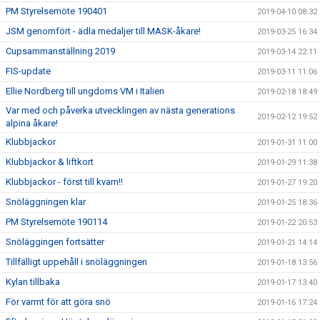
PM Styrelsemöte 190401
2019-04-10 08:32
JSM genomfört - ädla medaljer till MASK-åkare!
2019-03-25 16:34
Cupsammanställning 2019
2019-03-14 22:11
FIS-update
2019-03-11 11:06
Ellie Nordberg till ungdoms VM i Italien
2019-02-18 18:49
Var med och påverka utvecklingen av nästa generations
2019-02-12 19:52
alpina åkare!
Klubbjackor
2019-01-31 11:00
Klubbjackor & liftkort
2019-01-29 11:38
Klubbjackor - först till kvarn!!
2019-01-27 19:20
Snöläggningen klar
2019-01-25 18:36
PM Styrelsemöte 190114
2019-01-22 20:53
Snöläggingen fortsätter
2019-01-21 14:14
Tillfälligt uppehåll i snöläggningen
2019-01-18 13:56
Kylan tillbaka
2019-01-17 13:40
För varmt för att göra snö
2019-01-16 17:24