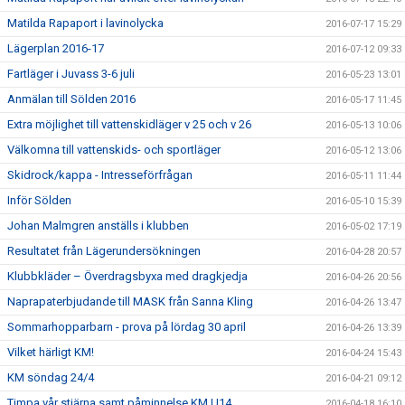
Matilda Rapaport i lavinolycka
2016-07-17 15:29
Lägerplan 2016-17
2016-07-12 09:33
Fartläger i Juvass 3-6 juli
2016-05-23 13:01
Anmälan till Sölden 2016
2016-05-17 11:45
Extra möjlighet till vattenskidläger v 25 och v 26
2016-05-13 10:06
Välkomna till vattenskids- och sportläger
2016-05-12 13:06
Skidrock/kappa - Intresseförfrågan
2016-05-11 11:44
Inför Sölden
2016-05-10 15:39
Johan Malmgren anställs i klubben
2016-05-02 17:19
Resultatet från Lägerundersökningen
2016-04-28 20:57
Klubbkläder – Överdragsbyxa med dragkjedja
2016-04-26 20:56
Naprapaterbjudande till MASK från Sanna Kling
2016-04-26 13:47
Sommarhopparbarn - prova på lördag 30 april
2016-04-26 13:39
Vilket härligt KM!
2016-04-24 15:43
KM söndag 24/4
2016-04-21 09:12
Timpa vår stjärna samt påminnelse KM U14
2016-04-18 16:10