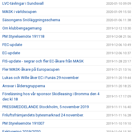
LVC-tävlingar i Sundsvall
2020-01-10 09:09
MASK i världscupen
2020-01-09 15:50
Säsongens Snöläggningsschema
2020-01-06 11:38
Om klubbengagemang
2019-12-12 13:30
PM Styrelsemöte 191118
2019-12-08 21:56
FEC-update
2019-12-06 10:49
EC-update
2019-12-06 10:37
FIS-update - segrar och fler EC-åkare från MASK
2019-11-28 23:17
Fler MASK-åkare på Europacupen
2019-11-21 13:16
Lukas och Wille åker EC i Funäs 29 november
2019-11-20 19:44
Ansvar i åldersgrupperna
2019-11-20 18:25
Föreläsning hos vår sponsor Skidleasing i Bromma den 4
2019-11-17 17:09
dec kl 18
PRESSMEDDELANDE Stockholm, 5 november 2019
2019-11-11 16:40
Friluftsfrämjandets bytesmarknad 24 november.
2019-11-11 16:28
PM Styrelsemöte 191007
2019-11-10 19:10
Fakturering 2019/2020
2019-11-04 15:30