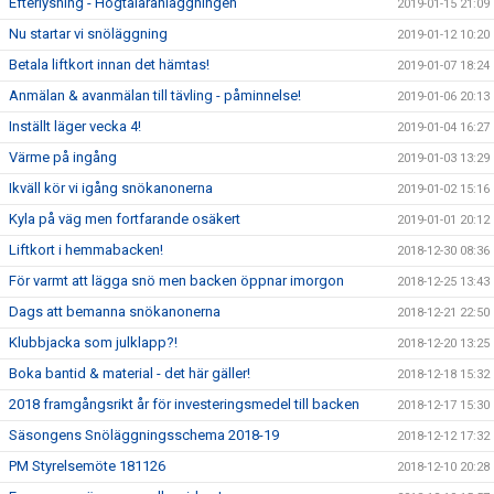
Efterlysning - Högtalaranläggningen
2019-01-15 21:09
Nu startar vi snöläggning
2019-01-12 10:20
Betala liftkort innan det hämtas!
2019-01-07 18:24
Anmälan & avanmälan till tävling - påminnelse!
2019-01-06 20:13
Inställt läger vecka 4!
2019-01-04 16:27
Värme på ingång
2019-01-03 13:29
Ikväll kör vi igång snökanonerna
2019-01-02 15:16
Kyla på väg men fortfarande osäkert
2019-01-01 20:12
Liftkort i hemmabacken!
2018-12-30 08:36
För varmt att lägga snö men backen öppnar imorgon
2018-12-25 13:43
Dags att bemanna snökanonerna
2018-12-21 22:50
Klubbjacka som julklapp?!
2018-12-20 13:25
Boka bantid & material - det här gäller!
2018-12-18 15:32
2018 framgångsrikt år för investeringsmedel till backen
2018-12-17 15:30
Säsongens Snöläggningsschema 2018-19
2018-12-12 17:32
PM Styrelsemöte 181126
2018-12-10 20:28