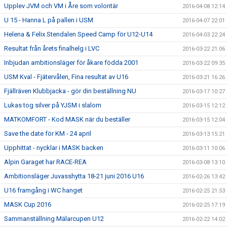
Upplev JVM och VM i Åre som volontär
2016-04-08 12:14
U 15 - Hanna L på pallen i USM
2016-04-07 22:01
Helena & Felix Stendalen Speed Camp för U12-U14
2016-04-03 22:24
Resultat från årets finalhelg i LVC
2016-03-22 21:06
Inbjudan ambitionsläger för åkare födda 2001
2016-03-22 09:35
USM Kval - Fjätervålen, Fina resultat av U16
2016-03-21 16:26
Fjällräven Klubbjacka - gör din beställning NU
2016-03-17 10:27
Lukas tog silver på YJSM i slalom
2016-03-15 12:12
MATKOMFORT - Kod MASK när du beställer
2016-03-15 12:04
Save the date för KM - 24 april
2016-03-13 15:21
Upphittat - nycklar i MASK backen
2016-03-11 10:06
Alpin Garaget har RACE-REA
2016-03-08 13:10
Ambitionsläger Juvasshytta 18-21 juni 2016 U16
2016-02-26 13:42
U16 framgång i WC hanget
2016-02-25 21:53
MASK Cup 2016
2016-02-25 17:19
Sammanställning Mälarcupen U12
2016-02-22 14:02