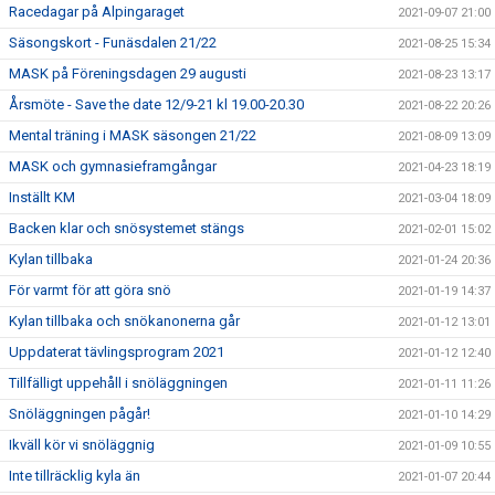
Racedagar på Alpingaraget
2021-09-07 21:00
Säsongskort - Funäsdalen 21/22
2021-08-25 15:34
MASK på Föreningsdagen 29 augusti
2021-08-23 13:17
Årsmöte - Save the date 12/9-21 kl 19.00-20.30
2021-08-22 20:26
Mental träning i MASK säsongen 21/22
2021-08-09 13:09
MASK och gymnasieframgångar
2021-04-23 18:19
Inställt KM
2021-03-04 18:09
Backen klar och snösystemet stängs
2021-02-01 15:02
Kylan tillbaka
2021-01-24 20:36
För varmt för att göra snö
2021-01-19 14:37
Kylan tillbaka och snökanonerna går
2021-01-12 13:01
Uppdaterat tävlingsprogram 2021
2021-01-12 12:40
Tillfälligt uppehåll i snöläggningen
2021-01-11 11:26
Snöläggningen pågår!
2021-01-10 14:29
Ikväll kör vi snöläggnig
2021-01-09 10:55
Inte tillräcklig kyla än
2021-01-07 20:44