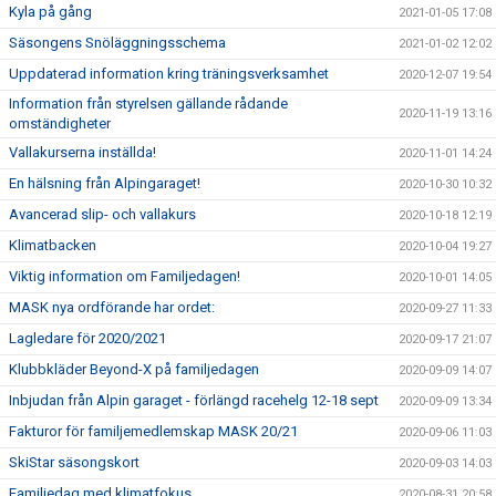
Kyla på gång
2021-01-05 17:08
Säsongens Snöläggningsschema
2021-01-02 12:02
Uppdaterad information kring träningsverksamhet
2020-12-07 19:54
Information från styrelsen gällande rådande
2020-11-19 13:16
omständigheter
Vallakurserna inställda!
2020-11-01 14:24
En hälsning från Alpingaraget!
2020-10-30 10:32
Avancerad slip- och vallakurs
2020-10-18 12:19
Klimatbacken
2020-10-04 19:27
Viktig information om Familjedagen!
2020-10-01 14:05
MASK nya ordförande har ordet:
2020-09-27 11:33
Lagledare för 2020/2021
2020-09-17 21:07
Klubbkläder Beyond-X på familjedagen
2020-09-09 14:07
Inbjudan från Alpin garaget - förlängd racehelg 12-18 sept
2020-09-09 13:34
Fakturor för familjemedlemskap MASK 20/21
2020-09-06 11:03
SkiStar säsongskort
2020-09-03 14:03
Familjedag med klimatfokus
2020-08-31 20:58