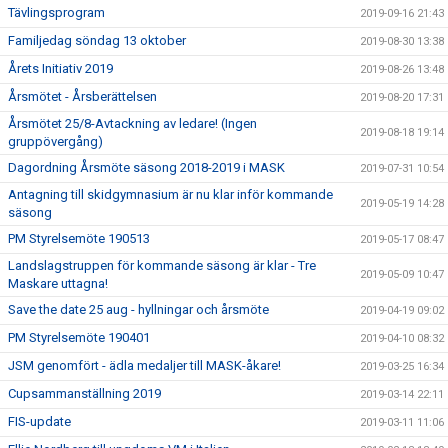
Tävlingsprogram
2019-09-16 21:43
Familjedag söndag 13 oktober
2019-08-30 13:38
Årets Initiativ 2019
2019-08-26 13:48
Årsmötet - Årsberättelsen
2019-08-20 17:31
Årsmötet 25/8-Avtackning av ledare! (Ingen
2019-08-18 19:14
gruppövergång)
Dagordning Årsmöte säsong 2018-2019 i MASK
2019-07-31 10:54
Antagning till skidgymnasium är nu klar inför kommande
2019-05-19 14:28
säsong
PM Styrelsemöte 190513
2019-05-17 08:47
Landslagstruppen för kommande säsong är klar - Tre
2019-05-09 10:47
Maskare uttagna!
Save the date 25 aug - hyllningar och årsmöte
2019-04-19 09:02
PM Styrelsemöte 190401
2019-04-10 08:32
JSM genomfört - ädla medaljer till MASK-åkare!
2019-03-25 16:34
Cupsammanställning 2019
2019-03-14 22:11
FIS-update
2019-03-11 11:06