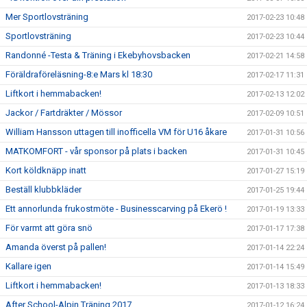
Mer Sportlovsträning
2017-02-23 10:48
Sportlovsträning
2017-02-23 10:44
Randonné -Testa & Träning i Ekebyhovsbacken
2017-02-21 14:58
Föräldraföreläsning-8:e Mars kl 18:30
2017-02-17 11:31
Liftkort i hemmabacken!
2017-02-13 12:02
Jackor / Fartdräkter / Mössor
2017-02-09 10:51
William Hansson uttagen till inofficella VM för U16 åkare
2017-01-31 10:56
MATKOMFORT - vår sponsor på plats i backen
2017-01-31 10:45
Kort köldknäpp inatt
2017-01-27 15:19
Beställ klubbkläder
2017-01-25 19:44
Ett annorlunda frukostmöte - Businesscarving på Ekerö !
2017-01-19 13:33
För varmt att göra snö
2017-01-17 17:38
Amanda överst på pallen!
2017-01-14 22:24
Kallare igen
2017-01-14 15:49
Liftkort i hemmabacken!
2017-01-13 18:33
After School-Alpin Träning 2017
2017-01-12 16:24