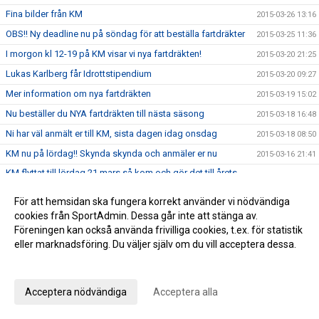
Fina bilder från KM
2015-03-26 13:16
OBS!! Ny deadline nu på söndag för att beställa fartdräkter
2015-03-25 11:36
I morgon kl 12-19 på KM visar vi nya fartdräkten!
2015-03-20 21:25
Lukas Karlberg får Idrottstipendium
2015-03-20 09:27
Mer information om nya fartdräkten
2015-03-19 15:02
Nu beställer du NYA fartdräkten till nästa säsong
2015-03-18 16:48
Ni har väl anmält er till KM, sista dagen idag onsdag
2015-03-18 08:50
KM nu på lördag!! Skynda skynda och anmäler er nu
2015-03-16 21:41
KM flyttat till lördag 21 mars så kom och gör det till årets
2015-03-15 12:21
trevligaste händelse
För att hemsidan ska fungera korrekt använder vi nödvändiga
20 % rabatt på Skistar shoppen
2015-03-13 11:02
cookies från SportAdmin. Dessa går inte att stänga av.
Matkomfort bjuder på Gulaschsoppa!
2015-03-12 08:52
Föreningen kan också använda frivilliga cookies, t.ex. för statistik
NY FARTDRÄKT
eller marknadsföring. Du väljer själv om du vill acceptera dessa.
2015-03-11 11:44
Anpassa dina val
Missa inte SWIX alpinstavar med 40 % rabatt
2015-03-09 11:41
Vill du ha middagen förberedd av en kock?
2015-03-06 10:29
Acceptera nödvändiga
Acceptera alla
SWIX stavar -40%
2015-03-06 10:08