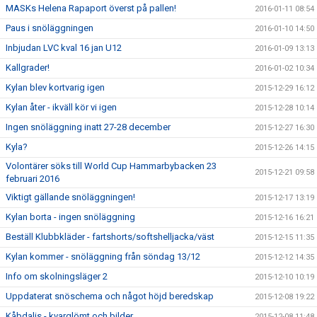
MASKs Helena Rapaport överst på pallen!
2016-01-11 08:54
Paus i snöläggningen
2016-01-10 14:50
Inbjudan LVC kval 16 jan U12
2016-01-09 13:13
Kallgrader!
2016-01-02 10:34
Kylan blev kortvarig igen
2015-12-29 16:12
Kylan åter - ikväll kör vi igen
2015-12-28 10:14
Ingen snöläggning inatt 27-28 december
2015-12-27 16:30
Kyla?
2015-12-26 14:15
Volontärer söks till World Cup Hammarbybacken 23
2015-12-21 09:58
februari 2016
Viktigt gällande snöläggningen!
2015-12-17 13:19
Kylan borta - ingen snöläggning
2015-12-16 16:21
Beställ Klubbkläder - fartshorts/softshelljacka/väst
2015-12-15 11:35
Kylan kommer - snöläggning från söndag 13/12
2015-12-12 14:35
Info om skolningsläger 2
2015-12-10 10:19
Uppdaterat snöschema och något höjd beredskap
2015-12-08 19:22
Kåbdalis - kvarglömt och bilder
2015-12-08 11:48