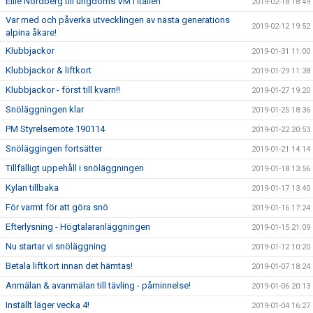
Ellie Nordberg till ungdoms VM i Italien
2019-02-18 18:49
Var med och påverka utvecklingen av nästa generations
2019-02-12 19:52
alpina åkare!
Klubbjackor
2019-01-31 11:00
Klubbjackor & liftkort
2019-01-29 11:38
Klubbjackor - först till kvarn!!
2019-01-27 19:20
Snöläggningen klar
2019-01-25 18:36
PM Styrelsemöte 190114
2019-01-22 20:53
Snöläggingen fortsätter
2019-01-21 14:14
Tillfälligt uppehåll i snöläggningen
2019-01-18 13:56
Kylan tillbaka
2019-01-17 13:40
För varmt för att göra snö
2019-01-16 17:24
Efterlysning - Högtalaranläggningen
2019-01-15 21:09
Nu startar vi snöläggning
2019-01-12 10:20
Betala liftkort innan det hämtas!
2019-01-07 18:24
Anmälan & avanmälan till tävling - påminnelse!
2019-01-06 20:13
Inställt läger vecka 4!
2019-01-04 16:27