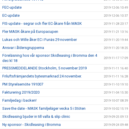
FEC-update
2019-12-06 10:49
EC-update
2019-12-06 10:37
FIS-update - segrar och fler EC-åkare från MASK
2019-11-28 23:17
Fler MASK-åkare på Europacupen
2019-11-21 13:16
Lukas och Wille åker EC i Funäs 29 november
2019-11-20 19:44
Ansvar i åldersgrupperna
2019-11-20 18:25
Föreläsning hos vår sponsor Skidleasing i Bromma den 4
2019-11-17 17:09
dec kl 18
PRESSMEDDELANDE Stockholm, 5 november 2019
2019-11-11 16:40
Friluftsfrämjandets bytesmarknad 24 november.
2019-11-11 16:28
PM Styrelsemöte 191007
2019-11-10 19:10
Fakturering 2019/2020
2019-11-04 15:30
Familjedag i backen!
2019-10-07 08:39
Save the date - MASK familjeläger vecka 5 i Stöten
2019-10-02 15:19
Skidleasing bjuder in till valla & slip clinic
2019-09-25 09:13
Ny sponsor - Skidleasing i Bromma
2019-09-24 09:48