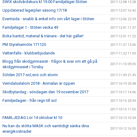
SWIX skidvårdskurs kl 19.00 Familjeläger Stöten
2017-12-08 13:28
Uppdaterad lägerplan säsong 17/18
2017-12-07 16:42
Eventsida - snabb & enkel info om vårt läger i Stöten
2017-12-06 22:59
Familjeläger 1 - Stöten vecka 49
2017-12-01 11:37
Boka bantid, material & tränare - det här gäller!
2017-12-01 11:22
PM Styrelsemöte 171120
2017-11-27 13:06
Vattenfalls - klubberbjudande
2017-11-22 11:03
Blogg från skidgymnasist - frågor & svar om att gå på
2017-11-10 09:05
skidgymnasiet i Torsby
Sölden 2017-sol,snö och storm
2017-11-09 21:45
Vemdalsslalom 2018 - Anmälan är öppen
2017-10-19 20:48
Skidbytardag - söndagen den 19 november 2017
2017-10-17 14:06
Familjedagen - från regn till sol
2017-10-15 20:49
2017-10-15 17:05
FAMILJEDAG Lör 14 oktober kl 10
2017-10-13 10:34
Nu kan du stötta MASK och samtidigt sänka dina
2017-10-12 16:05
energikostnader