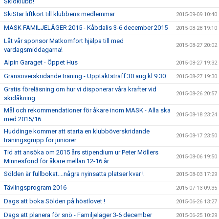
Skidklubb!
SkiStar liftkort till klubbens medlemmar
2015-09-09 10:40
MASK FAMILJELÄGER 2015 - Kåbdalis 3-6 december 2015
2015-08-28 19:10
Låt vår sponsor Matkomfort hjälpa till med
2015-08-27 20:02
vardagsmiddagarna!
Alpin Garaget - Öppet Hus
2015-08-27 19:32
Gränsöverskridande träning - Upptaktsträff 30 aug kl 9.30
2015-08-27 19:30
Gratis föreläsning om hur vi disponerar våra krafter vid
2015-08-26 20:57
skidåkning
Mål och rekommendationer för åkare inom MASK - Alla ska
2015-08-18 23:24
med 2015/16
Huddinge kommer att starta en klubböverskridande
2015-08-17 23:50
träningsgrupp för juniorer
Tid att ansöka om 2015 års stipendium ur Peter Möllers
2015-08-06 19:50
Minnesfond för åkare mellan 12-16 år
Sölden är fullbokat....några nyinsatta platser kvar !
2015-08-03 17:29
Tävlingsprogram 2016
2015-07-13 09:35
Dags att boka Sölden på höstlovet !
2015-06-26 13:27
Dags att planera för snö - Familjeläger 3-6 december
2015-06-25 10:29