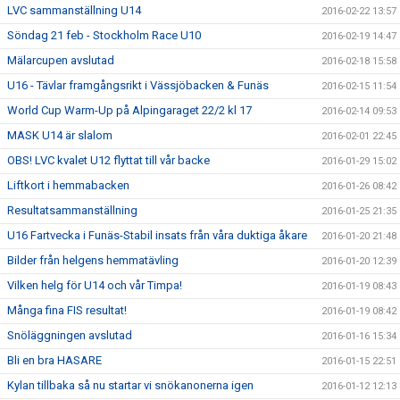
LVC sammanställning U14
2016-02-22 13:57
Söndag 21 feb - Stockholm Race U10
2016-02-19 14:47
Mälarcupen avslutad
2016-02-18 15:58
U16 - Tävlar framgångsrikt i Vässjöbacken & Funäs
2016-02-15 11:54
World Cup Warm-Up på Alpingaraget 22/2 kl 17
2016-02-14 09:53
MASK U14 är slalom
2016-02-01 22:45
OBS! LVC kvalet U12 flyttat till vår backe
2016-01-29 15:02
Liftkort i hemmabacken
2016-01-26 08:42
Resultatsammanställning
2016-01-25 21:35
U16 Fartvecka i Funäs-Stabil insats från våra duktiga åkare
2016-01-20 21:48
Bilder från helgens hemmatävling
2016-01-20 12:39
Vilken helg för U14 och vår Timpa!
2016-01-19 08:43
Många fina FIS resultat!
2016-01-19 08:42
Snöläggningen avslutad
2016-01-16 15:34
Bli en bra HASARE
2016-01-15 22:51
Kylan tillbaka så nu startar vi snökanonerna igen
2016-01-12 12:13