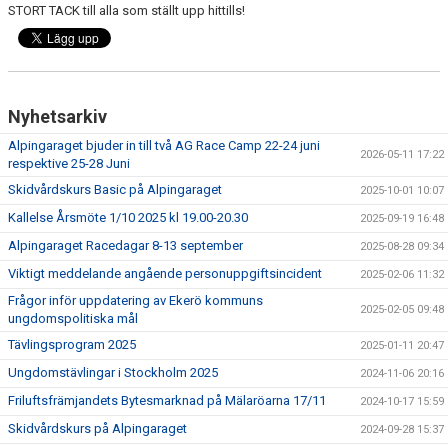
BILDGALLERI
STORT TACK till alla som ställt upp hittills!
SPONSORER & PARTNERS
KLUBBKLÄDER
Nyhetsarkiv
MATILDA RAPAPORT MINNESFOND
Alpingaraget bjuder in till två AG Race Camp 22-24 juni
2026-05-11 17:22
respektive 25-28 Juni
Skidvårdskurs Basic på Alpingaraget
2025-10-01 10:07
Kallelse Årsmöte 1/10 2025 kl 19.00-20.30
2025-09-19 16:48
Alpingaraget Racedagar 8-13 september
2025-08-28 09:34
Viktigt meddelande angående personuppgiftsincident
2025-02-06 11:32
Frågor inför uppdatering av Ekerö kommuns
2025-02-05 09:48
ungdomspolitiska mål
Tävlingsprogram 2025
2025-01-11 20:47
Ungdomstävlingar i Stockholm 2025
2024-11-06 20:16
Friluftsfrämjandets Bytesmarknad på Mälaröarna 17/11
2024-10-17 15:59
Skidvårdskurs på Alpingaraget
2024-09-28 15:37