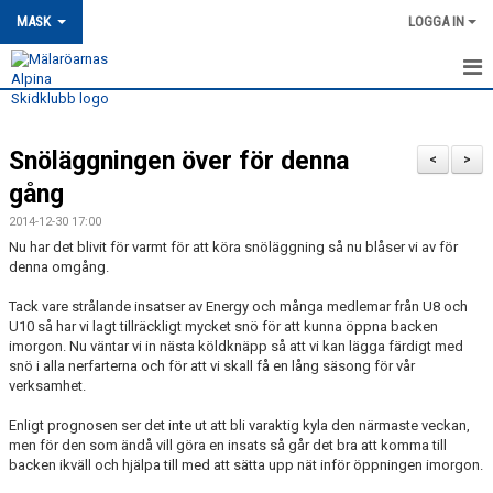
MASK
LOGGA IN
HEM
Snöläggningen över för denna
MASK-NYHETER
<
>
gång
OM MASK
2014-12-30 17:00
Nu har det blivit för varmt för att köra snöläggning så nu blåser vi av för
MEDLEMSSKAP
denna omgång.
KONTAKT
Tack vare strålande insatser av Energy och många medlemar från U8 och
U10 så har vi lagt tillräckligt mycket snö för att kunna öppna backen
imorgon. Nu väntar vi in nästa köldknäpp så att vi kan lägga färdigt med
TRÄNING
snö i alla nerfarterna och för att vi skall få en lång säsong för vår
verksamhet.
TÄVLING
Enligt prognosen ser det inte ut att bli varaktig kyla den närmaste veckan,
men för den som ändå vill göra en insats så går det bra att komma till
MASK KALENDER
backen ikväll och hjälpa till med att sätta upp nät inför öppningen imorgon.