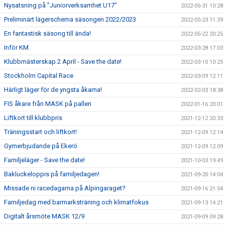
Nysatsning på ”Juniorverksamhet U17”
2022-05-31 10:28
Preliminärt lägerschema säsongen 2022/2023
2022-05-23 11:39
En fantastisk säsong till ända!
2022-05-22 20:25
Inför KM
2022-03-28 17:03
Klubbmästerskap 2 April - Save the date!
2022-03-10 10:25
Stockholm Capital Race
2022-03-09 12:11
Härligt läger för de yngsta åkarna!
2022-02-03 18:38
FIS åkare från MASK på pallen
2022-01-16 20:01
Liftkort till klubbpris
2021-12-12 20:33
Träningsstart och liftkort!
2021-12-09 12:14
Gymerbjudande på Ekerö
2021-12-09 12:09
Familjeläger - Save the date!
2021-10-03 19:49
Bakluckeloppis på familjedagen!
2021-09-20 14:04
Missade ni racedagarna på Alpingaraget?
2021-09-16 21:54
Familjedag med barmarksträning och klimatfokus
2021-09-13 14:21
Digitalt årsmöte MASK 12/9
2021-09-09 09:28