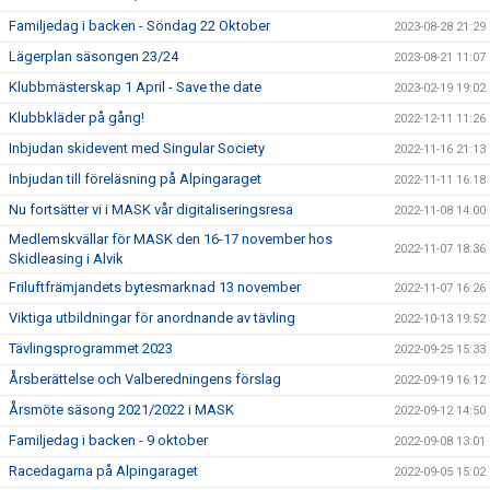
Familjedag i backen - Söndag 22 Oktober
2023-08-28 21:29
Lägerplan säsongen 23/24
2023-08-21 11:07
Klubbmästerskap 1 April - Save the date
2023-02-19 19:02
Klubbkläder på gång!
2022-12-11 11:26
Inbjudan skidevent med Singular Society
2022-11-16 21:13
Inbjudan till föreläsning på Alpingaraget
2022-11-11 16:18
Nu fortsätter vi i MASK vår digitaliseringsresa
2022-11-08 14:00
Medlemskvällar för MASK den 16-17 november hos
2022-11-07 18:36
Skidleasing i Alvik
Friluftfrämjandets bytesmarknad 13 november
2022-11-07 16:26
Viktiga utbildningar för anordnande av tävling
2022-10-13 19:52
Tävlingsprogrammet 2023
2022-09-25 15:33
Årsberättelse och Valberedningens förslag
2022-09-19 16:12
Årsmöte säsong 2021/2022 i MASK
2022-09-12 14:50
Familjedag i backen - 9 oktober
2022-09-08 13:01
Racedagarna på Alpingaraget
2022-09-05 15:02