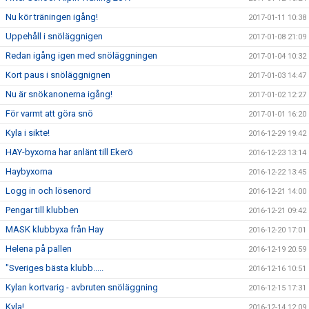
Nu kör träningen igång!
2017-01-11 10:38
Uppehåll i snöläggnigen
2017-01-08 21:09
Redan igång igen med snöläggningen
2017-01-04 10:32
Kort paus i snöläggnignen
2017-01-03 14:47
Nu är snökanonerna igång!
2017-01-02 12:27
För varmt att göra snö
2017-01-01 16:20
Kyla i sikte!
2016-12-29 19:42
HAY-byxorna har anlänt till Ekerö
2016-12-23 13:14
Haybyxorna
2016-12-22 13:45
Logg in och lösenord
2016-12-21 14:00
Pengar till klubben
2016-12-21 09:42
MASK klubbyxa från Hay
2016-12-20 17:01
Helena på pallen
2016-12-19 20:59
"Sveriges bästa klubb.....
2016-12-16 10:51
Kylan kortvarig - avbruten snöläggning
2016-12-15 17:31
Kyla!
2016-12-14 12:09