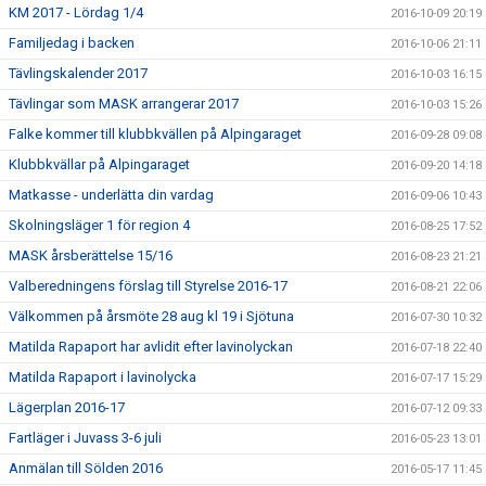
KM 2017 - Lördag 1/4
2016-10-09 20:19
Familjedag i backen
2016-10-06 21:11
Tävlingskalender 2017
2016-10-03 16:15
Tävlingar som MASK arrangerar 2017
2016-10-03 15:26
Falke kommer till klubbkvällen på Alpingaraget
2016-09-28 09:08
Klubbkvällar på Alpingaraget
2016-09-20 14:18
Matkasse - underlätta din vardag
2016-09-06 10:43
Skolningsläger 1 för region 4
2016-08-25 17:52
MASK årsberättelse 15/16
2016-08-23 21:21
Valberedningens förslag till Styrelse 2016-17
2016-08-21 22:06
Välkommen på årsmöte 28 aug kl 19 i Sjötuna
2016-07-30 10:32
Matilda Rapaport har avlidit efter lavinolyckan
2016-07-18 22:40
Matilda Rapaport i lavinolycka
2016-07-17 15:29
Lägerplan 2016-17
2016-07-12 09:33
Fartläger i Juvass 3-6 juli
2016-05-23 13:01
Anmälan till Sölden 2016
2016-05-17 11:45