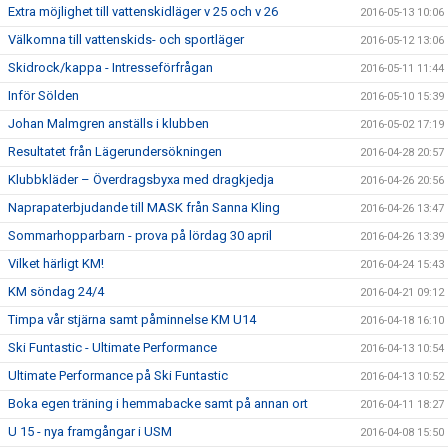
Extra möjlighet till vattenskidläger v 25 och v 26
2016-05-13 10:06
Välkomna till vattenskids- och sportläger
2016-05-12 13:06
Skidrock/kappa - Intresseförfrågan
2016-05-11 11:44
Inför Sölden
2016-05-10 15:39
Johan Malmgren anställs i klubben
2016-05-02 17:19
Resultatet från Lägerundersökningen
2016-04-28 20:57
Klubbkläder – Överdragsbyxa med dragkjedja
2016-04-26 20:56
Naprapaterbjudande till MASK från Sanna Kling
2016-04-26 13:47
Sommarhopparbarn - prova på lördag 30 april
2016-04-26 13:39
Vilket härligt KM!
2016-04-24 15:43
KM söndag 24/4
2016-04-21 09:12
Timpa vår stjärna samt påminnelse KM U14
2016-04-18 16:10
Ski Funtastic - Ultimate Performance
2016-04-13 10:54
Ultimate Performance på Ski Funtastic
2016-04-13 10:52
Boka egen träning i hemmabacke samt på annan ort
2016-04-11 18:27
U 15 - nya framgångar i USM
2016-04-08 15:50