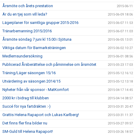
Årsmöte och årets prestation
2015-06-11
Är du en tjej som vill leda?
2015-06-09 18:06
Lägerplaner för samtliga grupper 2015-2016
2015-06-07 11:53
Tränarbemanning 2015/2016
2015-06-07 11:03
Årsmöte söndag 7 juni kl 15.00 i Sjötuna
2015-06-05 13:01
Viktiga datum för Barmarksträningen
2015-06-02 10:27
Medlemsundersökning
2015-06-01 08:56
Publicerad Årsberättelse och påminnelse om årsmötet
2015-05-23 17:03
Träning/Läger säsongen 15/16
2015-05-12 16:12
Utvärdering av säsongen 2014/15
2015-05-12 13:18
Nyheter från vår sponsor - MatKomfort
2015-04-17 14:45
2000 kr i bidrag till klubben
2015-04-14 08:57
Succé för nya fartdräkten :-)
2015-03-31 20:47
Grattis Helena Rapaport och Lukas Karlberg!
2015-03-31 11:37
Det finns fler fina bilder nu
2015-03-27 09:57
SM-Guld till Helena Rapaport!
2015-03-26 18:57