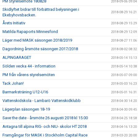
PM Styrelsemöte 180828
2018-09-06 09:04
Skidlyftet bidrar till förbättrad belysningen i
2018-08-29 16:21
Ekebyhovsbacken.
Årets Initiativ
2018-08-29 15:29
Matilda Rapaports Minnesfond
2018-08-29 12:09
Läger med MASK säsongen 2018/2019
2018-08-27 11:06
Dagordning årsmöte säsongen 2017/2018
2018-08-02 08:32
ALPINGARAGET
2018-05-14 15:13
Sölden vecka 44 - information
2018-05-14 10:38
PM från vårens styrelsemöten
2018-05-07 09:00
Tack Johan!
2018-05-03 16:23
Barmarksträning U12-U16
2018-05-01 16:31
Vattenskidskola - Lambarö Vattenskidklubb
2018-04-30 14:20
Lägerplan säsongen 18-19
2018-04-30 09:45
Save the date - årsmöte 26 augusti 2018 kl 15.00
2018-04-25 18:58
Antagna till alpina RIG- och NIU- skolor HT 2018
2018-04-16 13:20
Framgångar för MASK i Stockholm Capital Race
2018-03-20 20:00