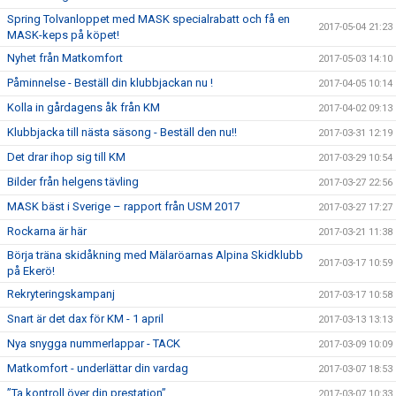
Spring Tolvanloppet med MASK specialrabatt och få en
2017-05-04 21:23
MASK-keps på köpet!
Nyhet från Matkomfort
2017-05-03 14:10
Påminnelse - Beställ din klubbjackan nu !
2017-04-05 10:14
Kolla in gårdagens åk från KM
2017-04-02 09:13
Klubbjacka till nästa säsong - Beställ den nu!!
2017-03-31 12:19
Det drar ihop sig till KM
2017-03-29 10:54
Bilder från helgens tävling
2017-03-27 22:56
MASK bäst i Sverige – rapport från USM 2017
2017-03-27 17:27
Rockarna är här
2017-03-21 11:38
Börja träna skidåkning med Mälaröarnas Alpina Skidklubb
2017-03-17 10:59
på Ekerö!
Rekryteringskampanj
2017-03-17 10:58
Snart är det dax för KM - 1 april
2017-03-13 13:13
Nya snygga nummerlappar - TACK
2017-03-09 10:09
Matkomfort - underlättar din vardag
2017-03-07 18:53
”Ta kontroll över din prestation”
2017-03-07 10:33