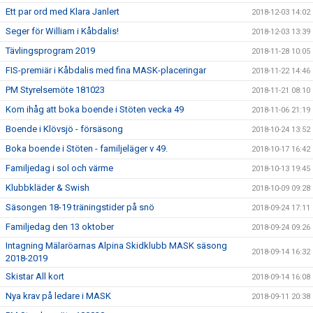
Ett par ord med Klara Janlert
2018-12-03 14:02
Seger för William i Kåbdalis!
2018-12-03 13:39
Tävlingsprogram 2019
2018-11-28 10:05
FIS-premiär i Kåbdalis med fina MASK-placeringar
2018-11-22 14:46
PM Styrelsemöte 181023
2018-11-21 08:10
Kom ihåg att boka boende i Stöten vecka 49
2018-11-06 21:19
Boende i Klövsjö - försäsong
2018-10-24 13:52
Boka boende i Stöten - familjeläger v 49.
2018-10-17 16:42
Familjedag i sol och värme
2018-10-13 19:45
Klubbkläder & Swish
2018-10-09 09:28
Säsongen 18-19 träningstider på snö
2018-09-24 17:11
Familjedag den 13 oktober
2018-09-24 09:26
Intagning Mälaröarnas Alpina Skidklubb MASK säsong
2018-09-14 16:32
2018-2019
Skistar All kort
2018-09-14 16:08
Nya krav på ledare i MASK
2018-09-11 20:38