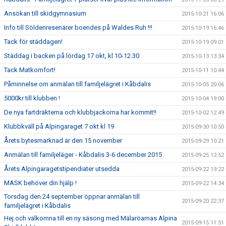
Ansökan till skidgymnasium
2015-10-21 16:06
Info till Söldenresenärer boendes på Waldes Ruh !!!
2015-10-19 16:46
Tack för städdagen!
2015-10-19 09:01
Städdag i backen på lördag 17 okt, kl 10-12.30
2015-10-13 13:34
Tack Matkomfort!
2015-10-11 10:44
Påminnelse om anmälan till familjelägret i Kåbdalis
2015-10-05 20:06
5000kr till klubben !
2015-10-04 19:00
De nya fartdräkterna och klubbjackorna har kommit!!
2015-10-02 12:49
Klubbkväll på Alpingaraget 7 okt kl 19
2015-09-30 10:50
Årets bytesmarknad är den 15 november
2015-09-29 10:21
Anmälan till familjeläger - Kåbdalis 3-6 december 2015
2015-09-25 12:52
Årets Alpingaragetstipendiater utsedda
2015-09-22 19:22
MASK behöver din hjälp !
2015-09-22 14:34
Torsdag den 24 september öppnar anmälan till
2015-09-20 22:37
familjelägret i Kåbdalis
Hej och välkomna till en ny säsong med Mälaröarnas Alpina
2015-09-15 11:51