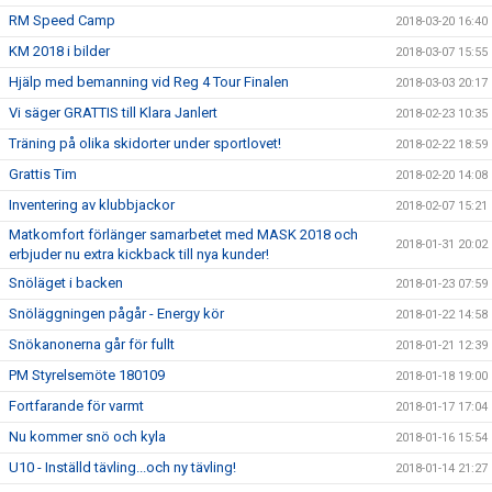
RM Speed Camp
2018-03-20 16:40
KM 2018 i bilder
2018-03-07 15:55
Hjälp med bemanning vid Reg 4 Tour Finalen
2018-03-03 20:17
Vi säger GRATTIS till Klara Janlert
2018-02-23 10:35
Träning på olika skidorter under sportlovet!
2018-02-22 18:59
Grattis Tim
2018-02-20 14:08
Inventering av klubbjackor
2018-02-07 15:21
Matkomfort förlänger samarbetet med MASK 2018 och
2018-01-31 20:02
erbjuder nu extra kickback till nya kunder!
Snöläget i backen
2018-01-23 07:59
Snöläggningen pågår - Energy kör
2018-01-22 14:58
Snökanonerna går för fullt
2018-01-21 12:39
PM Styrelsemöte 180109
2018-01-18 19:00
Fortfarande för varmt
2018-01-17 17:04
Nu kommer snö och kyla
2018-01-16 15:54
U10 - Inställd tävling...och ny tävling!
2018-01-14 21:27