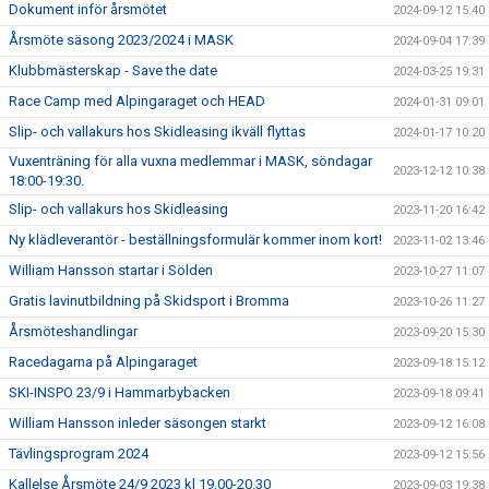
Dokument inför årsmötet
2024-09-12 15:40
Årsmöte säsong 2023/2024 i MASK
2024-09-04 17:39
Klubbmästerskap - Save the date
2024-03-25 19:31
Race Camp med Alpingaraget och HEAD
2024-01-31 09:01
Slip- och vallakurs hos Skidleasing ikväll flyttas
2024-01-17 10:20
Vuxenträning för alla vuxna medlemmar i MASK, söndagar
2023-12-12 10:38
18:00-19:30.
Slip- och vallakurs hos Skidleasing
2023-11-20 16:42
Ny klädleverantör - beställningsformulär kommer inom kort!
2023-11-02 13:46
William Hansson startar i Sölden
2023-10-27 11:07
Gratis lavinutbildning på Skidsport i Bromma
2023-10-26 11:27
Årsmöteshandlingar
2023-09-20 15:30
Racedagarna på Alpingaraget
2023-09-18 15:12
SKI-INSPO 23/9 i Hammarbybacken
2023-09-18 09:41
William Hansson inleder säsongen starkt
2023-09-12 16:08
Tävlingsprogram 2024
2023-09-12 15:56
Kallelse Årsmöte 24/9 2023 kl 19.00-20.30
2023-09-03 19:38