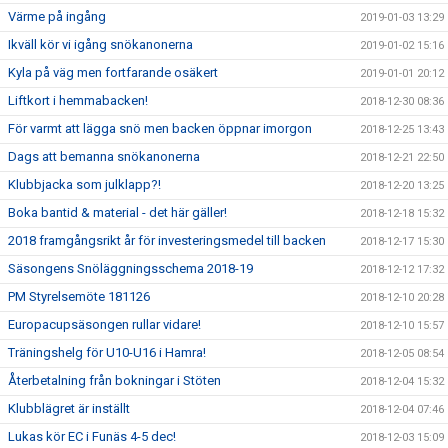
Värme på ingång
2019-01-03 13:29
Ikväll kör vi igång snökanonerna
2019-01-02 15:16
Kyla på väg men fortfarande osäkert
2019-01-01 20:12
Liftkort i hemmabacken!
2018-12-30 08:36
För varmt att lägga snö men backen öppnar imorgon
2018-12-25 13:43
Dags att bemanna snökanonerna
2018-12-21 22:50
Klubbjacka som julklapp?!
2018-12-20 13:25
Boka bantid & material - det här gäller!
2018-12-18 15:32
2018 framgångsrikt år för investeringsmedel till backen
2018-12-17 15:30
Säsongens Snöläggningsschema 2018-19
2018-12-12 17:32
PM Styrelsemöte 181126
2018-12-10 20:28
Europacupsäsongen rullar vidare!
2018-12-10 15:57
Träningshelg för U10-U16 i Hamra!
2018-12-05 08:54
Återbetalning från bokningar i Stöten
2018-12-04 15:32
Klubblägret är inställt
2018-12-04 07:46
Lukas kör EC i Funäs 4-5 dec!
2018-12-03 15:09