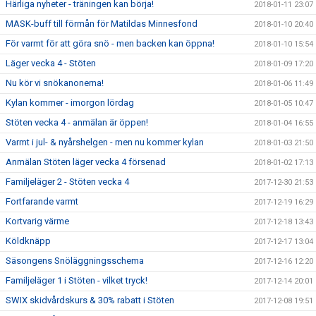
Härliga nyheter - träningen kan börja!
2018-01-11 23:07
MASK-buff till förmån för Matildas Minnesfond
2018-01-10 20:40
För varmt för att göra snö - men backen kan öppna!
2018-01-10 15:54
Läger vecka 4 - Stöten
2018-01-09 17:20
Nu kör vi snökanonerna!
2018-01-06 11:49
Kylan kommer - imorgon lördag
2018-01-05 10:47
Stöten vecka 4 - anmälan är öppen!
2018-01-04 16:55
Varmt i jul- & nyårshelgen - men nu kommer kylan
2018-01-03 21:50
Anmälan Stöten läger vecka 4 försenad
2018-01-02 17:13
Familjeläger 2 - Stöten vecka 4
2017-12-30 21:53
Fortfarande varmt
2017-12-19 16:29
Kortvarig värme
2017-12-18 13:43
Köldknäpp
2017-12-17 13:04
Säsongens Snöläggningsschema
2017-12-16 12:20
Familjeläger 1 i Stöten - vilket tryck!
2017-12-14 20:01
SWIX skidvårdskurs & 30% rabatt i Stöten
2017-12-08 19:51