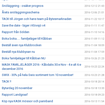
Snöläggning - osäker prognos
2016-12-12 21:43
Årets snöläggningsschema
2016-12-06 21:01
TACK till Jörgen och hans team på Bytesmarknaden
2016-11-22 10:17
Save the date - läger i Klövsjö v4
2016-11-11 11:47
Rapport från Sölden
2016-11-10 14:16
Boka boka..... familjeläger till Kåbban
2016-11-09 11:12
Beställ även nya Klubbrocken
2016-11-04 18:09
Beställ nya klubbyxan nu
2016-11-04 17:59
Boka familjeläger till Kåbban NU
2016-10-26 21:23
MASK FAMILJELÄGER 2016 - Kåbdalis 30:e Nov - 4:e alt 6:e
2016-10-23 22:24
december 2016
SWIX - 30% på hela Swix sortiment tom 10 november!
2016-10-23 21:28
TACK !!
2016-10-18 20:14
Bytardag 20 november
2016-10-18 13:33
Rapport Landgraaf
2016-10-18 09:23
Köp nya KASK mössor och pannband
2016-10-13 11:54