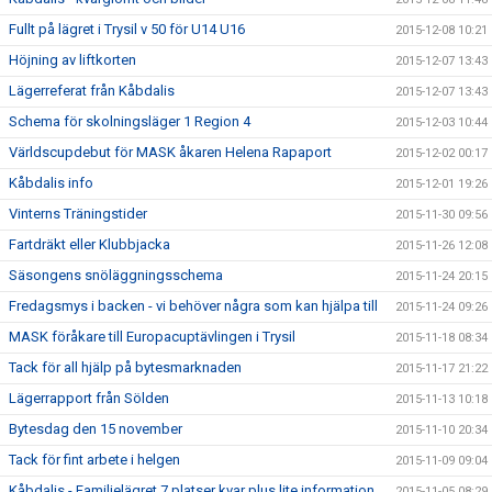
Fullt på lägret i Trysil v 50 för U14 U16
2015-12-08 10:21
Höjning av liftkorten
2015-12-07 13:43
Lägerreferat från Kåbdalis
2015-12-07 13:43
Schema för skolningsläger 1 Region 4
2015-12-03 10:44
Världscupdebut för MASK åkaren Helena Rapaport
2015-12-02 00:17
Kåbdalis info
2015-12-01 19:26
Vinterns Träningstider
2015-11-30 09:56
Fartdräkt eller Klubbjacka
2015-11-26 12:08
Säsongens snöläggningsschema
2015-11-24 20:15
Fredagsmys i backen - vi behöver några som kan hjälpa till
2015-11-24 09:26
MASK föråkare till Europacuptävlingen i Trysil
2015-11-18 08:34
Tack för all hjälp på bytesmarknaden
2015-11-17 21:22
Lägerrapport från Sölden
2015-11-13 10:18
Bytesdag den 15 november
2015-11-10 20:34
Tack för fint arbete i helgen
2015-11-09 09:04
Kåbdalis - Familjelägret 7 platser kvar plus lite information
2015-11-05 08:29