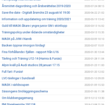
Årsmötet-dagordning och årsberättelse 2019-2020
2020-07-24 08:15
Save the date - Digitalt årsmöte 23 augusti kl 19.00
2020-06-22 21:02
Information och uppdatering om träning 2020/2021
2020-05-19 13:42
Guld till MASK-åkare i yngre junior SM i störtlopp
2020-03-13 16:02
Träningspolicy under rådande omständigheter
2020-03-13 15:35
MASK på JVM i Narvik
2020-03-09 10:10
Backen öppnar imorgon lördag!
2020-02-07 15:01
Fina förhållande i fjällen - rapport från U16
2020-01-30 13:44
Tävling och Träning U12-14 (Hamra & Funäs)
2020-01-28 11:04
Alpin kväll på Audi studios 28 januari 17.15
2020-01-23 11:00
Full fart i Funäs!
2020-01-20 12:02
LVC-tävlingar i Sundsvall
2020-01-10 09:09
MASK i världscupen
2020-01-09 15:50
Säsongens Snöläggningsschema
2020-01-06 11:38
Om klubbengagemang
2019-12-12 13:30
PM Styrelsemöte 191118
2019-12-08 21:56