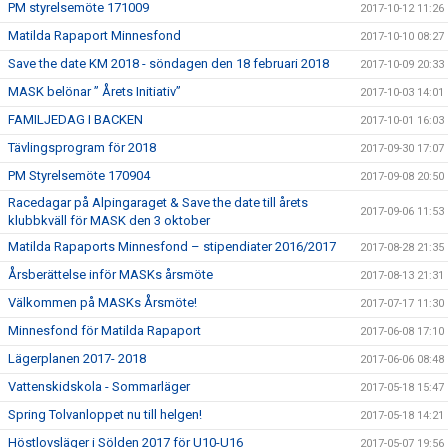
PM styrelsemöte 171009
2017-10-12 11:26
Matilda Rapaport Minnesfond
2017-10-10 08:27
Save the date KM 2018 - söndagen den 18 februari 2018
2017-10-09 20:33
MASK belönar ” Årets Initiativ”
2017-10-03 14:01
FAMILJEDAG I BACKEN
2017-10-01 16:03
Tävlingsprogram för 2018
2017-09-30 17:07
PM Styrelsemöte 170904
2017-09-08 20:50
Racedagar på Alpingaraget & Save the date till årets
2017-09-06 11:53
klubbkväll för MASK den 3 oktober
Matilda Rapaports Minnesfond – stipendiater 2016/2017
2017-08-28 21:35
Årsberättelse inför MASKs årsmöte
2017-08-13 21:31
Välkommen på MASKs Årsmöte!
2017-07-17 11:30
Minnesfond för Matilda Rapaport
2017-06-08 17:10
Lägerplanen 2017- 2018
2017-06-06 08:48
Vattenskidskola - Sommarläger
2017-05-18 15:47
Spring Tolvanloppet nu till helgen!
2017-05-18 14:21
Höstlovsläger i Sölden 2017 för U10-U16
2017-05-07 19:56