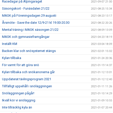
Racedagar på Alpingaraget
2021-09-07 21:00
Säsongskort - Funäsdalen 21/22
2021-08-25 15:34
MASK på Föreningsdagen 29 augusti
2021-08-23 13:17
Årsmöte - Save the date 12/9-21 kl 19.00-20.30
2021-08-22 20:26
Mental träning i MASK säsongen 21/22
2021-08-09 13:09
MASK och gymnasieframgångar
2021-04-23 18:19
Inställt KM
2021-03-04 18:09
Backen klar och snösystemet stängs
2021-02-01 15:02
Kylan tillbaka
2021-01-24 20:36
För varmt för att göra snö
2021-01-19 14:37
Kylan tillbaka och snökanonerna går
2021-01-12 13:01
Uppdaterat tävlingsprogram 2021
2021-01-12 12:40
Tillfälligt uppehåll i snöläggningen
2021-01-11 11:26
Snöläggningen pågår!
2021-01-10 14:29
Ikväll kör vi snöläggnig
2021-01-09 10:55
Inte tillräcklig kyla än
2021-01-07 20:44