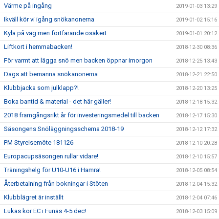
Värme på ingång
2019-01-03 13:29
Ikväll kör vi igång snökanonerna
2019-01-02 15:16
Kyla på väg men fortfarande osäkert
2019-01-01 20:12
Liftkort i hemmabacken!
2018-12-30 08:36
För varmt att lägga snö men backen öppnar imorgon
2018-12-25 13:43
Dags att bemanna snökanonerna
2018-12-21 22:50
Klubbjacka som julklapp?!
2018-12-20 13:25
Boka bantid & material - det här gäller!
2018-12-18 15:32
2018 framgångsrikt år för investeringsmedel till backen
2018-12-17 15:30
Säsongens Snöläggningsschema 2018-19
2018-12-12 17:32
PM Styrelsemöte 181126
2018-12-10 20:28
Europacupsäsongen rullar vidare!
2018-12-10 15:57
Träningshelg för U10-U16 i Hamra!
2018-12-05 08:54
Återbetalning från bokningar i Stöten
2018-12-04 15:32
Klubblägret är inställt
2018-12-04 07:46
Lukas kör EC i Funäs 4-5 dec!
2018-12-03 15:09