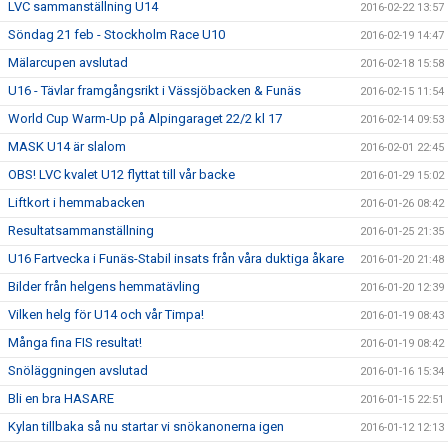
LVC sammanställning U14
2016-02-22 13:57
Söndag 21 feb - Stockholm Race U10
2016-02-19 14:47
Mälarcupen avslutad
2016-02-18 15:58
U16 - Tävlar framgångsrikt i Vässjöbacken & Funäs
2016-02-15 11:54
World Cup Warm-Up på Alpingaraget 22/2 kl 17
2016-02-14 09:53
MASK U14 är slalom
2016-02-01 22:45
OBS! LVC kvalet U12 flyttat till vår backe
2016-01-29 15:02
Liftkort i hemmabacken
2016-01-26 08:42
Resultatsammanställning
2016-01-25 21:35
U16 Fartvecka i Funäs-Stabil insats från våra duktiga åkare
2016-01-20 21:48
Bilder från helgens hemmatävling
2016-01-20 12:39
Vilken helg för U14 och vår Timpa!
2016-01-19 08:43
Många fina FIS resultat!
2016-01-19 08:42
Snöläggningen avslutad
2016-01-16 15:34
Bli en bra HASARE
2016-01-15 22:51
Kylan tillbaka så nu startar vi snökanonerna igen
2016-01-12 12:13