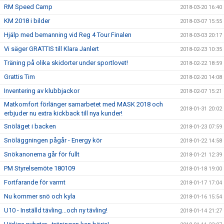
RM Speed Camp
2018-03-20 16:40
KM 2018 i bilder
2018-03-07 15:55
Hjälp med bemanning vid Reg 4 Tour Finalen
2018-03-03 20:17
Vi säger GRATTIS till Klara Janlert
2018-02-23 10:35
Träning på olika skidorter under sportlovet!
2018-02-22 18:59
Grattis Tim
2018-02-20 14:08
Inventering av klubbjackor
2018-02-07 15:21
Matkomfort förlänger samarbetet med MASK 2018 och
2018-01-31 20:02
erbjuder nu extra kickback till nya kunder!
Snöläget i backen
2018-01-23 07:59
Snöläggningen pågår - Energy kör
2018-01-22 14:58
Snökanonerna går för fullt
2018-01-21 12:39
PM Styrelsemöte 180109
2018-01-18 19:00
Fortfarande för varmt
2018-01-17 17:04
Nu kommer snö och kyla
2018-01-16 15:54
U10 - Inställd tävling...och ny tävling!
2018-01-14 21:27