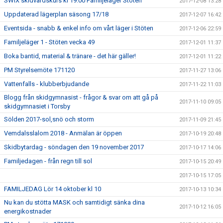
SWIX skidvårdskurs kl 19.00 Familjeläger Stöten
2017-12-08 13:28
Uppdaterad lägerplan säsong 17/18
2017-12-07 16:42
Eventsida - snabb & enkel info om vårt läger i Stöten
2017-12-06 22:59
Familjeläger 1 - Stöten vecka 49
2017-12-01 11:37
Boka bantid, material & tränare - det här gäller!
2017-12-01 11:22
PM Styrelsemöte 171120
2017-11-27 13:06
Vattenfalls - klubberbjudande
2017-11-22 11:03
Blogg från skidgymnasist - frågor & svar om att gå på
2017-11-10 09:05
skidgymnasiet i Torsby
Sölden 2017-sol,snö och storm
2017-11-09 21:45
Vemdalsslalom 2018 - Anmälan är öppen
2017-10-19 20:48
Skidbytardag - söndagen den 19 november 2017
2017-10-17 14:06
Familjedagen - från regn till sol
2017-10-15 20:49
2017-10-15 17:05
FAMILJEDAG Lör 14 oktober kl 10
2017-10-13 10:34
Nu kan du stötta MASK och samtidigt sänka dina
2017-10-12 16:05
energikostnader