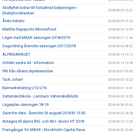
Skidlyftet bidrar till förbättrad belysningen i
2018-08-29 16:21
Ekebyhovsbacken.
Årets Initiativ
2018-08-29 15:29
Matilda Rapaports Minnesfond
2018-08-29 12:09
Läger med MASK säsongen 2018/2019
2018-08-27 11:06
Dagordning årsmöte säsongen 2017/2018
2018-08-02 08:32
ALPINGARAGET
2018-05-14 15:13
Sölden vecka 44 - information
2018-05-14 10:38
PM från vårens styrelsemöten
2018-05-07 09:00
Tack Johan!
2018-05-03 16:23
Barmarksträning U12-U16
2018-05-01 16:31
Vattenskidskola - Lambarö Vattenskidklubb
2018-04-30 14:20
Lägerplan säsongen 18-19
2018-04-30 09:45
Save the date - årsmöte 26 augusti 2018 kl 15.00
2018-04-25 18:58
Antagna till alpina RIG- och NIU- skolor HT 2018
2018-04-16 13:20
Framgångar för MASK i Stockholm Capital Race
2018-03-20 20:00