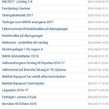
KM 2017 - Lördag 1/4
2016-10-09 20:19
Familjedag i backen
2016-10-06 21:11
Tävlingskalender 2017
2016-10-03 16:15
Tävlingar som MASK arrangerar 2017
2016-10-03 15:26
Falke kommer till klubbkvällen på Alpingaraget
2016-09-28 09:08
Klubbkvällar på Alpingaraget
2016-09-20 14:18
Matkasse - underlätta din vardag
2016-09-06 10:43
Skolningsläger 1 för region 4
2016-08-25 17:52
MASK årsberättelse 15/16
2016-08-23 21:21
Valberedningens förslag till Styrelse 2016-17
2016-08-21 22:06
Välkommen på årsmöte 28 aug kl 19 i Sjötuna
2016-07-30 10:32
Matilda Rapaport har avlidit efter lavinolyckan
2016-07-18 22:40
Matilda Rapaport i lavinolycka
2016-07-17 15:29
Lägerplan 2016-17
2016-07-12 09:33
Fartläger i Juvass 3-6 juli
2016-05-23 13:01
Anmälan till Sölden 2016
2016-05-17 11:45