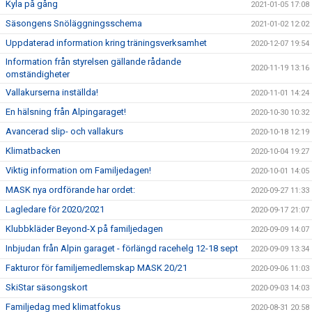
Kyla på gång
2021-01-05 17:08
Säsongens Snöläggningsschema
2021-01-02 12:02
Uppdaterad information kring träningsverksamhet
2020-12-07 19:54
Information från styrelsen gällande rådande
2020-11-19 13:16
omständigheter
Vallakurserna inställda!
2020-11-01 14:24
En hälsning från Alpingaraget!
2020-10-30 10:32
Avancerad slip- och vallakurs
2020-10-18 12:19
Klimatbacken
2020-10-04 19:27
Viktig information om Familjedagen!
2020-10-01 14:05
MASK nya ordförande har ordet:
2020-09-27 11:33
Lagledare för 2020/2021
2020-09-17 21:07
Klubbkläder Beyond-X på familjedagen
2020-09-09 14:07
Inbjudan från Alpin garaget - förlängd racehelg 12-18 sept
2020-09-09 13:34
Fakturor för familjemedlemskap MASK 20/21
2020-09-06 11:03
SkiStar säsongskort
2020-09-03 14:03
Familjedag med klimatfokus
2020-08-31 20:58