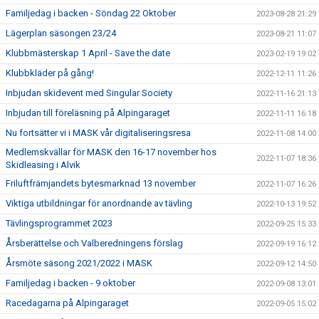
Familjedag i backen - Söndag 22 Oktober
2023-08-28 21:29
Lägerplan säsongen 23/24
2023-08-21 11:07
Klubbmästerskap 1 April - Save the date
2023-02-19 19:02
Klubbkläder på gång!
2022-12-11 11:26
Inbjudan skidevent med Singular Society
2022-11-16 21:13
Inbjudan till föreläsning på Alpingaraget
2022-11-11 16:18
Nu fortsätter vi i MASK vår digitaliseringsresa
2022-11-08 14:00
Medlemskvällar för MASK den 16-17 november hos
2022-11-07 18:36
Skidleasing i Alvik
Friluftfrämjandets bytesmarknad 13 november
2022-11-07 16:26
Viktiga utbildningar för anordnande av tävling
2022-10-13 19:52
Tävlingsprogrammet 2023
2022-09-25 15:33
Årsberättelse och Valberedningens förslag
2022-09-19 16:12
Årsmöte säsong 2021/2022 i MASK
2022-09-12 14:50
Familjedag i backen - 9 oktober
2022-09-08 13:01
Racedagarna på Alpingaraget
2022-09-05 15:02