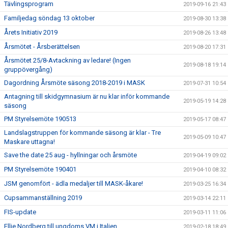
Tävlingsprogram
2019-09-16 21:43
Familjedag söndag 13 oktober
2019-08-30 13:38
Årets Initiativ 2019
2019-08-26 13:48
Årsmötet - Årsberättelsen
2019-08-20 17:31
Årsmötet 25/8-Avtackning av ledare! (Ingen
2019-08-18 19:14
gruppövergång)
Dagordning Årsmöte säsong 2018-2019 i MASK
2019-07-31 10:54
Antagning till skidgymnasium är nu klar inför kommande
2019-05-19 14:28
säsong
PM Styrelsemöte 190513
2019-05-17 08:47
Landslagstruppen för kommande säsong är klar - Tre
2019-05-09 10:47
Maskare uttagna!
Save the date 25 aug - hyllningar och årsmöte
2019-04-19 09:02
PM Styrelsemöte 190401
2019-04-10 08:32
JSM genomfört - ädla medaljer till MASK-åkare!
2019-03-25 16:34
Cupsammanställning 2019
2019-03-14 22:11
FIS-update
2019-03-11 11:06
Ellie Nordberg till ungdoms VM i Italien
2019-02-18 18:49