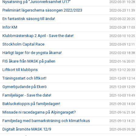
Nysatsning på ”Juniorverksamhet U17”
2022-05-31 10:28
Preliminärt lägerschema säsongen 2022/2023
2022-05-23 11:39
En fantastisk säsong till ända!
2022-05-22 20:25
Inför KM
2022-03-28 17:03
Klubbmästerskap 2 April - Save the date!
2022-03-10 10:25
Stockholm Capital Race
2022-03-09 12:11
Härligt läger för de yngsta åkarna!
2022-02-03 18:38
FIS åkare från MASK på pallen
2022-01-16 20:01
Liftkort till klubbpris
2021-12-12 20:33
Träningsstart och liftkort!
2021-12-09 12:14
Gymerbjudande på Ekerö
2021-12-09 12:09
Familjeläger - Save the date!
2021-10-03 19:49
Bakluckeloppis på familjedagen!
2021-09-20 14:04
Missade ni racedagarna på Alpingaraget?
2021-09-16 21:54
Familjedag med barmarksträning och klimatfokus
2021-09-13 14:21
Digitalt årsmöte MASK 12/9
2021-09-09 09:28