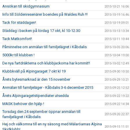
Ansökan till skidgymnasium
2015-10-21 16:06
Info till Söldenresenärer boendes på Waldes Ruh !!!
2015-10-19 16:46
Tack för städdagen!
2015-10-19 09:01
Städdag i backen på lördag 17 okt, kl 10-12.30
2015-10-13 13:34
Tack Matkomfort!
2015-10-11 10:44
Påminnelse om anmälan till familjelägret i Kåbdalis
2015-10-05 20:06
5000kr till klubben !
2015-10-04 19:00
De nya fartdräkterna och klubbjackorna har kommit!!
2015-10-02 12:49
Klubbkväll på Alpingaraget 7 okt kl 19
2015-09-30 10:50
Årets bytesmarknad är den 15 november
2015-09-29 10:21
Anmälan till familjeläger - Kåbdalis 3-6 december 2015
2015-09-25 12:52
Årets Alpingaragetstipendiater utsedda
2015-09-22 19:22
MASK behöver din hjälp !
2015-09-22 14:34
Torsdag den 24 september öppnar anmälan till
2015-09-20 22:37
familjelägret i Kåbdalis
Hej och välkomna till en ny säsong med Mälaröarnas Alpina
2015-09-15 11:51
Skidklubb!