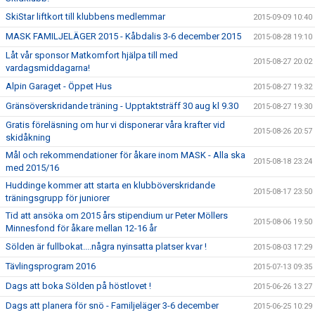
SkiStar liftkort till klubbens medlemmar
2015-09-09 10:40
MASK FAMILJELÄGER 2015 - Kåbdalis 3-6 december 2015
2015-08-28 19:10
Låt vår sponsor Matkomfort hjälpa till med
2015-08-27 20:02
vardagsmiddagarna!
Alpin Garaget - Öppet Hus
2015-08-27 19:32
Gränsöverskridande träning - Upptaktsträff 30 aug kl 9.30
2015-08-27 19:30
Gratis föreläsning om hur vi disponerar våra krafter vid
2015-08-26 20:57
skidåkning
Mål och rekommendationer för åkare inom MASK - Alla ska
2015-08-18 23:24
med 2015/16
Huddinge kommer att starta en klubböverskridande
2015-08-17 23:50
träningsgrupp för juniorer
Tid att ansöka om 2015 års stipendium ur Peter Möllers
2015-08-06 19:50
Minnesfond för åkare mellan 12-16 år
Sölden är fullbokat....några nyinsatta platser kvar !
2015-08-03 17:29
Tävlingsprogram 2016
2015-07-13 09:35
Dags att boka Sölden på höstlovet !
2015-06-26 13:27
Dags att planera för snö - Familjeläger 3-6 december
2015-06-25 10:29