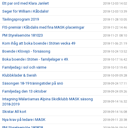
Ett par ord med Klara Janlert
2018-12-03 14:02
Seger för William i Kåbdalis!
2018-12-03 13:39
Tävlingsprogram 2019
2018-11-28 10:05
FIS-premiär i Kåbdalis med fina MASK-placeringar
2018-11-22 14:46
PM Styrelsemöte 181023
2018-11-21 08:10
Kom ihåg att boka boende i Stöten vecka 49
2018-11-06 21:19
Boende i Klövsjö - försäsong
2018-10-24 13:52
Boka boende i Stöten - familjeläger v 49.
2018-10-17 16:42
Familjedag i sol och värme
2018-10-13 19:45
Klubbkläder & Swish
2018-10-09 09:28
Säsongen 18-19 träningstider på snö
2018-09-24 17:11
Familjedag den 13 oktober
2018-09-24 09:26
Intagning Mälaröarnas Alpina Skidklubb MASK säsong
2018-09-14 16:32
2018-2019
Skistar All kort
2018-09-14 16:08
Nya krav på ledare i MASK
2018-09-11 20:38
PM Styrelsemöte 180828
2018-09-06 09:04