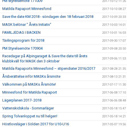
PM styrelsemöte 171009
2017-10-12 11:26
Matilda Rapaport Minnesfond
2017-10-10 08:27
Save the date KM 2018 - söndagen den 18 februari 2018
2017-10-09 20:33
MASK belönar ” Årets Initiativ”
2017-10-03 14:01
FAMILJEDAG I BACKEN
2017-10-01 16:03
Tävlingsprogram för 2018
2017-09-30 17:07
PM Styrelsemöte 170904
2017-09-08 20:50
Racedagar på Alpingaraget & Save the date till årets
2017-09-06 11:53
klubbkväll för MASK den 3 oktober
Matilda Rapaports Minnesfond – stipendiater 2016/2017
2017-08-28 21:35
Årsberättelse inför MASKs årsmöte
2017-08-13 21:31
Välkommen på MASKs Årsmöte!
2017-07-17 11:30
Minnesfond för Matilda Rapaport
2017-06-08 17:10
Lägerplanen 2017- 2018
2017-06-06 08:48
Vattenskidskola - Sommarläger
2017-05-18 15:47
Spring Tolvanloppet nu till helgen!
2017-05-18 14:21
Höstlovsläger i Sölden 2017 för U10-U16
2017-05-07 19:56