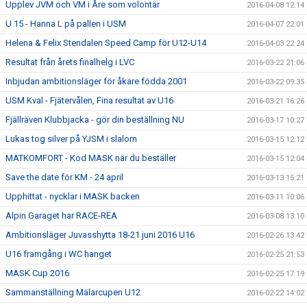
Upplev JVM och VM i Åre som volontär
2016-04-08 12:14
U 15 - Hanna L på pallen i USM
2016-04-07 22:01
Helena & Felix Stendalen Speed Camp för U12-U14
2016-04-03 22:24
Resultat från årets finalhelg i LVC
2016-03-22 21:06
Inbjudan ambitionsläger för åkare födda 2001
2016-03-22 09:35
USM Kval - Fjätervålen, Fina resultat av U16
2016-03-21 16:26
Fjällräven Klubbjacka - gör din beställning NU
2016-03-17 10:27
Lukas tog silver på YJSM i slalom
2016-03-15 12:12
MATKOMFORT - Kod MASK när du beställer
2016-03-15 12:04
Save the date för KM - 24 april
2016-03-13 15:21
Upphittat - nycklar i MASK backen
2016-03-11 10:06
Alpin Garaget har RACE-REA
2016-03-08 13:10
Ambitionsläger Juvasshytta 18-21 juni 2016 U16
2016-02-26 13:42
U16 framgång i WC hanget
2016-02-25 21:53
MASK Cup 2016
2016-02-25 17:19
Sammanställning Mälarcupen U12
2016-02-22 14:02