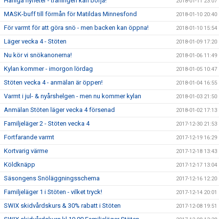
Härliga nyheter - träningen kan börja!
2018-01-11 23:07
MASK-buff till förmån för Matildas Minnesfond
2018-01-10 20:40
För varmt för att göra snö - men backen kan öppna!
2018-01-10 15:54
Läger vecka 4 - Stöten
2018-01-09 17:20
Nu kör vi snökanonerna!
2018-01-06 11:49
Kylan kommer - imorgon lördag
2018-01-05 10:47
Stöten vecka 4 - anmälan är öppen!
2018-01-04 16:55
Varmt i jul- & nyårshelgen - men nu kommer kylan
2018-01-03 21:50
Anmälan Stöten läger vecka 4 försenad
2018-01-02 17:13
Familjeläger 2 - Stöten vecka 4
2017-12-30 21:53
Fortfarande varmt
2017-12-19 16:29
Kortvarig värme
2017-12-18 13:43
Köldknäpp
2017-12-17 13:04
Säsongens Snöläggningsschema
2017-12-16 12:20
Familjeläger 1 i Stöten - vilket tryck!
2017-12-14 20:01
SWIX skidvårdskurs & 30% rabatt i Stöten
2017-12-08 19:51