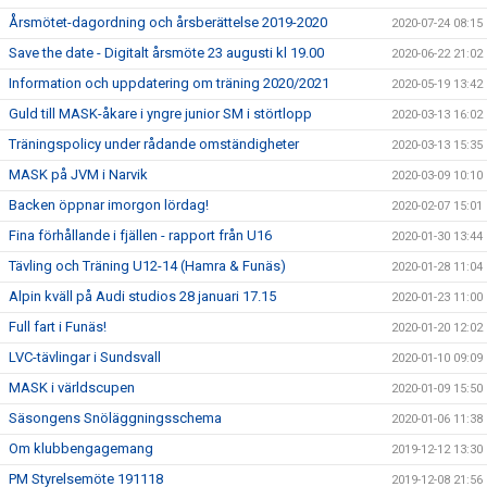
Årsmötet-dagordning och årsberättelse 2019-2020
2020-07-24 08:15
Save the date - Digitalt årsmöte 23 augusti kl 19.00
2020-06-22 21:02
Information och uppdatering om träning 2020/2021
2020-05-19 13:42
Guld till MASK-åkare i yngre junior SM i störtlopp
2020-03-13 16:02
Träningspolicy under rådande omständigheter
2020-03-13 15:35
MASK på JVM i Narvik
2020-03-09 10:10
Backen öppnar imorgon lördag!
2020-02-07 15:01
Fina förhållande i fjällen - rapport från U16
2020-01-30 13:44
Tävling och Träning U12-14 (Hamra & Funäs)
2020-01-28 11:04
Alpin kväll på Audi studios 28 januari 17.15
2020-01-23 11:00
Full fart i Funäs!
2020-01-20 12:02
LVC-tävlingar i Sundsvall
2020-01-10 09:09
MASK i världscupen
2020-01-09 15:50
Säsongens Snöläggningsschema
2020-01-06 11:38
Om klubbengagemang
2019-12-12 13:30
PM Styrelsemöte 191118
2019-12-08 21:56