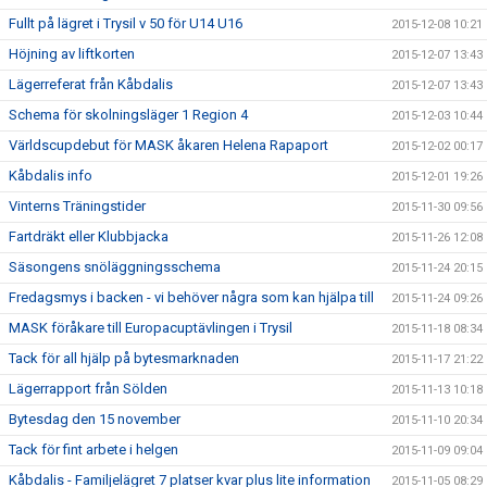
Fullt på lägret i Trysil v 50 för U14 U16
2015-12-08 10:21
Höjning av liftkorten
2015-12-07 13:43
Lägerreferat från Kåbdalis
2015-12-07 13:43
Schema för skolningsläger 1 Region 4
2015-12-03 10:44
Världscupdebut för MASK åkaren Helena Rapaport
2015-12-02 00:17
Kåbdalis info
2015-12-01 19:26
Vinterns Träningstider
2015-11-30 09:56
Fartdräkt eller Klubbjacka
2015-11-26 12:08
Säsongens snöläggningsschema
2015-11-24 20:15
Fredagsmys i backen - vi behöver några som kan hjälpa till
2015-11-24 09:26
MASK föråkare till Europacuptävlingen i Trysil
2015-11-18 08:34
Tack för all hjälp på bytesmarknaden
2015-11-17 21:22
Lägerrapport från Sölden
2015-11-13 10:18
Bytesdag den 15 november
2015-11-10 20:34
Tack för fint arbete i helgen
2015-11-09 09:04
Kåbdalis - Familjelägret 7 platser kvar plus lite information
2015-11-05 08:29