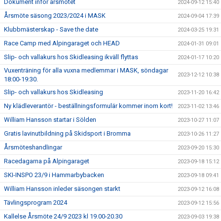
Dokument inför årsmötet
2024-09-12 15:40
Årsmöte säsong 2023/2024 i MASK
2024-09-04 17:39
Klubbmästerskap - Save the date
2024-03-25 19:31
Race Camp med Alpingaraget och HEAD
2024-01-31 09:01
Slip- och vallakurs hos Skidleasing ikväll flyttas
2024-01-17 10:20
Vuxenträning för alla vuxna medlemmar i MASK, söndagar
2023-12-12 10:38
18:00-19:30.
Slip- och vallakurs hos Skidleasing
2023-11-20 16:42
Ny klädleverantör - beställningsformulär kommer inom kort!
2023-11-02 13:46
William Hansson startar i Sölden
2023-10-27 11:07
Gratis lavinutbildning på Skidsport i Bromma
2023-10-26 11:27
Årsmöteshandlingar
2023-09-20 15:30
Racedagarna på Alpingaraget
2023-09-18 15:12
SKI-INSPO 23/9 i Hammarbybacken
2023-09-18 09:41
William Hansson inleder säsongen starkt
2023-09-12 16:08
Tävlingsprogram 2024
2023-09-12 15:56
Kallelse Årsmöte 24/9 2023 kl 19.00-20.30
2023-09-03 19:38