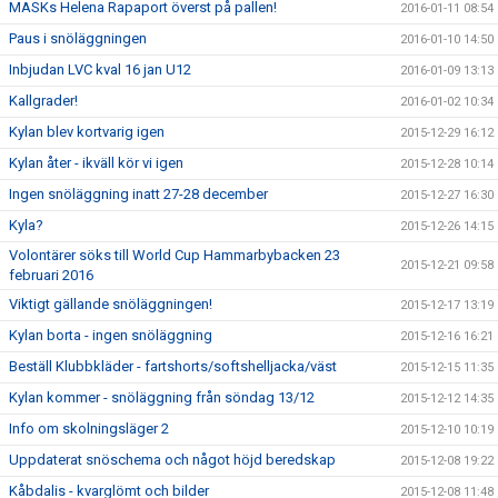
MASKs Helena Rapaport överst på pallen!
2016-01-11 08:54
Paus i snöläggningen
2016-01-10 14:50
Inbjudan LVC kval 16 jan U12
2016-01-09 13:13
Kallgrader!
2016-01-02 10:34
Kylan blev kortvarig igen
2015-12-29 16:12
Kylan åter - ikväll kör vi igen
2015-12-28 10:14
Ingen snöläggning inatt 27-28 december
2015-12-27 16:30
Kyla?
2015-12-26 14:15
Volontärer söks till World Cup Hammarbybacken 23
2015-12-21 09:58
februari 2016
Viktigt gällande snöläggningen!
2015-12-17 13:19
Kylan borta - ingen snöläggning
2015-12-16 16:21
Beställ Klubbkläder - fartshorts/softshelljacka/väst
2015-12-15 11:35
Kylan kommer - snöläggning från söndag 13/12
2015-12-12 14:35
Info om skolningsläger 2
2015-12-10 10:19
Uppdaterat snöschema och något höjd beredskap
2015-12-08 19:22
Kåbdalis - kvarglömt och bilder
2015-12-08 11:48