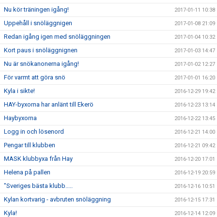
Nu kör träningen igång!
2017-01-11 10:38
Uppehåll i snöläggnigen
2017-01-08 21:09
Redan igång igen med snöläggningen
2017-01-04 10:32
Kort paus i snöläggnignen
2017-01-03 14:47
Nu är snökanonerna igång!
2017-01-02 12:27
För varmt att göra snö
2017-01-01 16:20
Kyla i sikte!
2016-12-29 19:42
HAY-byxorna har anlänt till Ekerö
2016-12-23 13:14
Haybyxorna
2016-12-22 13:45
Logg in och lösenord
2016-12-21 14:00
Pengar till klubben
2016-12-21 09:42
MASK klubbyxa från Hay
2016-12-20 17:01
Helena på pallen
2016-12-19 20:59
"Sveriges bästa klubb.....
2016-12-16 10:51
Kylan kortvarig - avbruten snöläggning
2016-12-15 17:31
Kyla!
2016-12-14 12:09