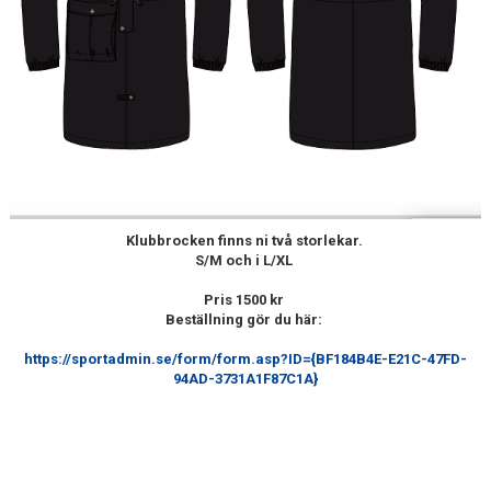
BILDGALLERI
SPONSORER & PARTNERS
KLUBBKLÄDER
MATILDA RAPAPORT MINNESFOND
Klubbrocken finns ni två storlekar.
S/M och i L/XL
Pris 1500 kr
Beställning gör du här:
https://sportadmin.se/form/form.asp?ID={BF184B4E-E21C-47FD-
94AD-3731A1F87C1A}