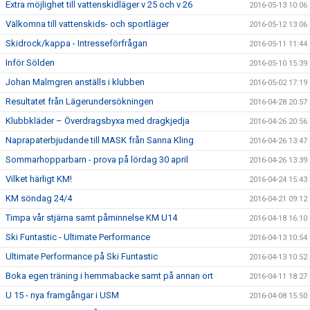
Extra möjlighet till vattenskidläger v 25 och v 26
2016-05-13 10:06
Välkomna till vattenskids- och sportläger
2016-05-12 13:06
Skidrock/kappa - Intresseförfrågan
2016-05-11 11:44
Inför Sölden
2016-05-10 15:39
Johan Malmgren anställs i klubben
2016-05-02 17:19
Resultatet från Lägerundersökningen
2016-04-28 20:57
Klubbkläder – Överdragsbyxa med dragkjedja
2016-04-26 20:56
Naprapaterbjudande till MASK från Sanna Kling
2016-04-26 13:47
Sommarhopparbarn - prova på lördag 30 april
2016-04-26 13:39
Vilket härligt KM!
2016-04-24 15:43
KM söndag 24/4
2016-04-21 09:12
Timpa vår stjärna samt påminnelse KM U14
2016-04-18 16:10
Ski Funtastic - Ultimate Performance
2016-04-13 10:54
Ultimate Performance på Ski Funtastic
2016-04-13 10:52
Boka egen träning i hemmabacke samt på annan ort
2016-04-11 18:27
U 15 - nya framgångar i USM
2016-04-08 15:50