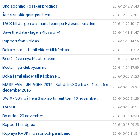
Snöläggning - osäker prognos
2016-12-12 21:43
Årets snöläggningsschema
2016-12-06 21:01
TACK till Jörgen och hans team på Bytesmarknaden
2016-11-22 10:17
Save the date - läger i Klövsjö v4
2016-11-11 11:47
Rapport från Sölden
2016-11-10 14:16
Boka boka..... familjeläger till Kåbban
2016-11-09 11:12
Beställ även nya Klubbrocken
2016-11-04 18:09
Beställ nya klubbyxan nu
2016-11-04 17:59
Boka familjeläger till Kåbban NU
2016-10-26 21:23
MASK FAMILJELÄGER 2016 - Kåbdalis 30:e Nov - 4:e alt 6:e
2016-10-23 22:24
december 2016
SWIX - 30% på hela Swix sortiment tom 10 november!
2016-10-23 21:28
TACK !!
2016-10-18 20:14
Bytardag 20 november
2016-10-18 13:33
Rapport Landgraaf
2016-10-18 09:23
Köp nya KASK mössor och pannband
2016-10-13 11:54