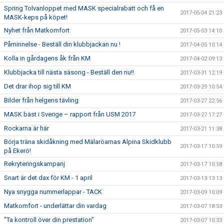
Spring Tolvanloppet med MASK specialrabatt och få en
2017-05-04 21:23
MASK-keps på köpet!
Nyhet från Matkomfort
2017-05-03 14:10
Påminnelse - Beställ din klubbjackan nu !
2017-04-05 10:14
Kolla in gårdagens åk från KM
2017-04-02 09:13
Klubbjacka till nästa säsong - Beställ den nu!!
2017-03-31 12:19
Det drar ihop sig till KM
2017-03-29 10:54
Bilder från helgens tävling
2017-03-27 22:56
MASK bäst i Sverige – rapport från USM 2017
2017-03-27 17:27
Rockarna är här
2017-03-21 11:38
Börja träna skidåkning med Mälaröarnas Alpina Skidklubb
2017-03-17 10:59
på Ekerö!
Rekryteringskampanj
2017-03-17 10:58
Snart är det dax för KM - 1 april
2017-03-13 13:13
Nya snygga nummerlappar - TACK
2017-03-09 10:09
Matkomfort - underlättar din vardag
2017-03-07 18:53
”Ta kontroll över din prestation”
2017-03-07 10:33