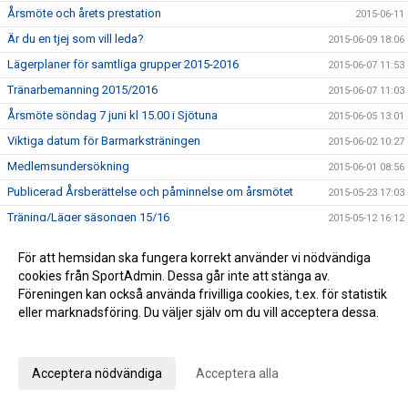
Årsmöte och årets prestation
2015-06-11
Är du en tjej som vill leda?
2015-06-09 18:06
Lägerplaner för samtliga grupper 2015-2016
2015-06-07 11:53
Tränarbemanning 2015/2016
2015-06-07 11:03
Årsmöte söndag 7 juni kl 15.00 i Sjötuna
2015-06-05 13:01
Viktiga datum för Barmarksträningen
2015-06-02 10:27
Medlemsundersökning
2015-06-01 08:56
Publicerad Årsberättelse och påminnelse om årsmötet
2015-05-23 17:03
Träning/Läger säsongen 15/16
2015-05-12 16:12
Utvärdering av säsongen 2014/15
2015-05-12 13:18
För att hemsidan ska fungera korrekt använder vi nödvändiga
Nyheter från vår sponsor - MatKomfort
2015-04-17 14:45
cookies från SportAdmin. Dessa går inte att stänga av.
Föreningen kan också använda frivilliga cookies, t.ex. för statistik
2000 kr i bidrag till klubben
2015-04-14 08:57
eller marknadsföring. Du väljer själv om du vill acceptera dessa.
Succé för nya fartdräkten :-)
2015-03-31 20:47
Anpassa dina val
Grattis Helena Rapaport och Lukas Karlberg!
2015-03-31 11:37
Det finns fler fina bilder nu
2015-03-27 09:57
Acceptera nödvändiga
Acceptera alla
SM-Guld till Helena Rapaport!
2015-03-26 18:57