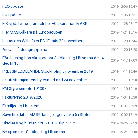
FEC-update
2019-12-06 10:49
EC-update
2019-12-06 10:37
FIS-update - segrar och fler EC-åkare från MASK
2019-11-28 23:17
Fler MASK-åkare på Europacupen
2019-11-21 13:16
Lukas och Wille åker EC i Funäs 29 november
2019-11-20 19:44
Ansvar i åldersgrupperna
2019-11-20 18:25
Föreläsning hos vår sponsor Skidleasing i Bromma den 4
2019-11-17 17:09
dec kl 18
PRESSMEDDELANDE Stockholm, 5 november 2019
2019-11-11 16:40
Friluftsfrämjandets bytesmarknad 24 november.
2019-11-11 16:28
PM Styrelsemöte 191007
2019-11-10 19:10
Fakturering 2019/2020
2019-11-04 15:30
Familjedag i backen!
2019-10-07 08:39
Save the date - MASK familjeläger vecka 5 i Stöten
2019-10-02 15:19
Skidleasing bjuder in till valla & slip clinic
2019-09-25 09:13
Ny sponsor - Skidleasing i Bromma
2019-09-24 09:48