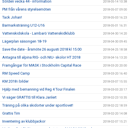
Sölden vecka 44 - information
2018-05-14 10:38
PM från vårens styrelsemöten
2018-05-07 09:00
Tack Johan!
2018-05-03 16:23
Barmarksträning U12-U16
2018-05-01 16:31
Vattenskidskola - Lambarö Vattenskidklubb
2018-04-30 14:20
Lägerplan säsongen 18-19
2018-04-30 09:45
Save the date - årsmöte 26 augusti 2018 kl 15.00
2018-04-25 18:58
Antagna till alpina RIG- och NIU- skolor HT 2018
2018-04-16 13:20
Framgångar för MASK i Stockholm Capital Race
2018-03-20 20:00
RM Speed Camp
2018-03-20 16:40
KM 2018 i bilder
2018-03-07 15:55
Hjälp med bemanning vid Reg 4 Tour Finalen
2018-03-03 20:17
Vi säger GRATTIS till Klara Janlert
2018-02-23 10:35
Träning på olika skidorter under sportlovet!
2018-02-22 18:59
Grattis Tim
2018-02-20 14:08
Inventering av klubbjackor
2018-02-07 15:21