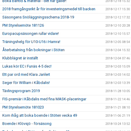
Boka bantid & material - det här gäller!
2018-12-18 15:32
2018 framgångsrikt år för investeringsmedel till backen
2018-12-17 15:30
Säsongens Snöläggningsschema 2018-19
2018-12-12 17:32
PM Styrelsemöte 181126
2018-12-10 20:28
Europacupsäsongen rullar vidare!
2018-12-10 15:57
Träningshelg för U10-U16 i Hamra!
2018-12-05 08:54
Återbetalning från bokningar i Stöten
2018-12-04 15:32
Klubblägret är inställt
2018-12-04 07:46
Lukas kör EC i Funäs 4-5 dec!
2018-12-03 15:09
Ett par ord med Klara Janlert
2018-12-03 14:02
Seger för William i Kåbdalis!
2018-12-03 13:39
Tävlingsprogram 2019
2018-11-28 10:05
FIS-premiär i Kåbdalis med fina MASK-placeringar
2018-11-22 14:46
PM Styrelsemöte 181023
2018-11-21 08:10
Kom ihåg att boka boende i Stöten vecka 49
2018-11-06 21:19
Boende i Klövsjö - försäsong
2018-10-24 13:52