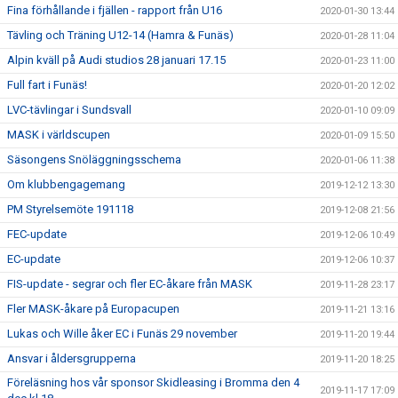
Fina förhållande i fjällen - rapport från U16
2020-01-30 13:44
Tävling och Träning U12-14 (Hamra & Funäs)
2020-01-28 11:04
Alpin kväll på Audi studios 28 januari 17.15
2020-01-23 11:00
Full fart i Funäs!
2020-01-20 12:02
LVC-tävlingar i Sundsvall
2020-01-10 09:09
MASK i världscupen
2020-01-09 15:50
Säsongens Snöläggningsschema
2020-01-06 11:38
Om klubbengagemang
2019-12-12 13:30
PM Styrelsemöte 191118
2019-12-08 21:56
FEC-update
2019-12-06 10:49
EC-update
2019-12-06 10:37
FIS-update - segrar och fler EC-åkare från MASK
2019-11-28 23:17
Fler MASK-åkare på Europacupen
2019-11-21 13:16
Lukas och Wille åker EC i Funäs 29 november
2019-11-20 19:44
Ansvar i åldersgrupperna
2019-11-20 18:25
Föreläsning hos vår sponsor Skidleasing i Bromma den 4
2019-11-17 17:09