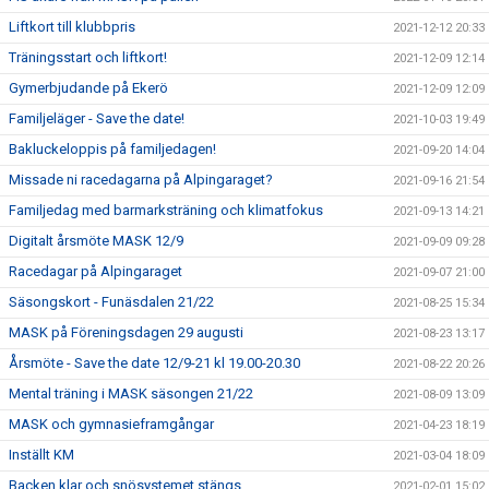
Liftkort till klubbpris
2021-12-12 20:33
Träningsstart och liftkort!
2021-12-09 12:14
Gymerbjudande på Ekerö
2021-12-09 12:09
Familjeläger - Save the date!
2021-10-03 19:49
Bakluckeloppis på familjedagen!
2021-09-20 14:04
Missade ni racedagarna på Alpingaraget?
2021-09-16 21:54
Familjedag med barmarksträning och klimatfokus
2021-09-13 14:21
Digitalt årsmöte MASK 12/9
2021-09-09 09:28
Racedagar på Alpingaraget
2021-09-07 21:00
Säsongskort - Funäsdalen 21/22
2021-08-25 15:34
MASK på Föreningsdagen 29 augusti
2021-08-23 13:17
Årsmöte - Save the date 12/9-21 kl 19.00-20.30
2021-08-22 20:26
Mental träning i MASK säsongen 21/22
2021-08-09 13:09
MASK och gymnasieframgångar
2021-04-23 18:19
Inställt KM
2021-03-04 18:09
Backen klar och snösystemet stängs
2021-02-01 15:02