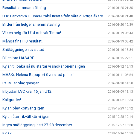
Resultatsammanställning
2016-01-25 21:35
U16 Fartvecka i Funäs-Stabil insats från våra duktiga åkare
2016-01-20 21:48
Bilder från helgens hemmatävling
2016-01-20 12:39
Vilken helg för U14 och vår Timpa!
2016-01-19 08:43
Många fina FIS resultat!
2016-01-19 08:42
Snöläggningen avslutad
2016-01-16 15:34
Bli en bra HASARE
2016-01-15 22:51
Kylan tillbaka så nu startar vi snökanonerna igen
2016-01-12 12:13
MASKs Helena Rapaport överst på pallen!
2016-01-11 08:54
Paus i snöläggningen
2016-01-10 14:50
Inbjudan LVC kval 16 jan U12
2016-01-09 13:13
Kallgrader!
2016-01-02 10:34
Kylan blev kortvarig igen
2015-12-29 16:12
Kylan åter - ikväll kör vi igen
2015-12-28 10:14
Ingen snöläggning inatt 27-28 december
2015-12-27 16:30
Kyla?
2015-12-26 14:15