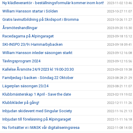
Ny klädleverantör - beställningsformulär kommer inom kort!
2023-11-02 13:46
William Hansson startar i Sölden
2023-10-27 11:07
Gratis lavinutbildning på Skidsport i Bromma
2023-10-26 11:27
Årsmöteshandlingar
2023-09-20 15:30
Racedagarna på Alpingaraget
2023-09-18 15:12
SKI-INSPO 23/9 i Hammarbybacken
2023-09-18 09:41
William Hansson inleder säsongen starkt
2023-09-12 16:08
Tävlingsprogram 2024
2023-09-12 15:56
Kallelse Årsmöte 24/9 2023 kl 19.00-20.30
2023-09-03 19:38
Familjedag i backen - Söndag 22 Oktober
2023-08-28 21:29
Lägerplan säsongen 23/24
2023-08-21 11:07
Klubbmästerskap 1 April - Save the date
2023-02-19 19:02
Klubbkläder på gång!
2022-12-11 11:26
Inbjudan skidevent med Singular Society
2022-11-16 21:13
Inbjudan till föreläsning på Alpingaraget
2022-11-11 16:18
Nu fortsätter vi i MASK vår digitaliseringsresa
2022-11-08 14:00