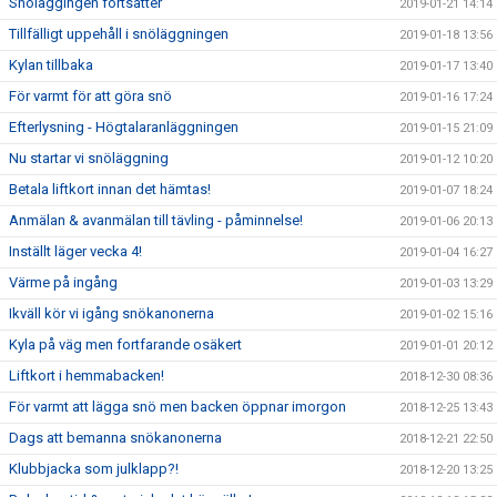
Snöläggingen fortsätter
2019-01-21 14:14
Tillfälligt uppehåll i snöläggningen
2019-01-18 13:56
Kylan tillbaka
2019-01-17 13:40
För varmt för att göra snö
2019-01-16 17:24
Efterlysning - Högtalaranläggningen
2019-01-15 21:09
Nu startar vi snöläggning
2019-01-12 10:20
Betala liftkort innan det hämtas!
2019-01-07 18:24
Anmälan & avanmälan till tävling - påminnelse!
2019-01-06 20:13
Inställt läger vecka 4!
2019-01-04 16:27
Värme på ingång
2019-01-03 13:29
Ikväll kör vi igång snökanonerna
2019-01-02 15:16
Kyla på väg men fortfarande osäkert
2019-01-01 20:12
Liftkort i hemmabacken!
2018-12-30 08:36
För varmt att lägga snö men backen öppnar imorgon
2018-12-25 13:43
Dags att bemanna snökanonerna
2018-12-21 22:50
Klubbjacka som julklapp?!
2018-12-20 13:25