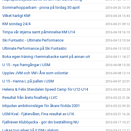
Sommarhopparbarn - prova på lördag 30 april
2016-04-26 13:39
Vilket härligt KM!
2016-04-24 15:43
KM söndag 24/4
2016-04-21 09:12
Timpa vår stjärna samt påminnelse KM U14
2016-04-18 16:10
Ski Funtastic - Ultimate Performance
2016-04-13 10:54
Ultimate Performance på Ski Funtastic
2016-04-13 10:52
Boka egen träning i hemmabacke samt på annan ort
2016-04-11 18:27
U 15 - nya framgångar i USM
2016-04-08 15:50
Upplev JVM och VM i Åre som volontär
2016-04-08 12:14
U 15 - Hanna L på pallen i USM
2016-04-07 22:01
Helena & Felix Stendalen Speed Camp för U12-U14
2016-04-03 22:24
Resultat från årets finalhelg i LVC
2016-03-22 21:06
Inbjudan ambitionsläger för åkare födda 2001
2016-03-22 09:35
USM Kval - Fjätervålen, Fina resultat av U16
2016-03-21 16:26
Fjällräven Klubbjacka - gör din beställning NU
2016-03-17 10:27
Lukas tog silver på YJSM i slalom
2016-03-15 12:12