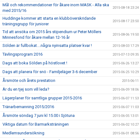
Mål och rekommendationer för åkare inom MASK - Alla ska
2015-08-18 23:24
med 2015/16
Huddinge kommer att starta en klubböverskridande
2015-08-17 23:50
träningsgrupp för juniorer
Tid att ansöka om 2015 års stipendium ur Peter Möllers
2015-08-06 19:50
Minnesfond för åkare mellan 12-16 år
Sölden är fullbokat....några nyinsatta platser kvar !
2015-08-03 17:29
Tävlingsprogram 2016
2015-07-13 09:35
Dags att boka Sölden på höstlovet !
2015-06-26 13:27
Dags att planera för snö - Familjeläger 3-6 december
2015-06-25 10:29
Årsmöte och årets prestation
2015-06-11
Är du en tjej som vill leda?
2015-06-09 18:06
Lägerplaner för samtliga grupper 2015-2016
2015-06-07 11:53
Tränarbemanning 2015/2016
2015-06-07 11:03
Årsmöte söndag 7 juni kl 15.00 i Sjötuna
2015-06-05 13:01
Viktiga datum för Barmarksträningen
2015-06-02 10:27
Medlemsundersökning
2015-06-01 08:56