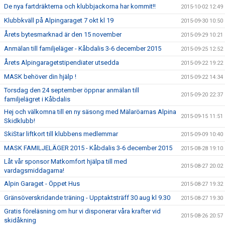
De nya fartdräkterna och klubbjackorna har kommit!!
2015-10-02 12:49
Klubbkväll på Alpingaraget 7 okt kl 19
2015-09-30 10:50
Årets bytesmarknad är den 15 november
2015-09-29 10:21
Anmälan till familjeläger - Kåbdalis 3-6 december 2015
2015-09-25 12:52
Årets Alpingaragetstipendiater utsedda
2015-09-22 19:22
MASK behöver din hjälp !
2015-09-22 14:34
Torsdag den 24 september öppnar anmälan till
2015-09-20 22:37
familjelägret i Kåbdalis
Hej och välkomna till en ny säsong med Mälaröarnas Alpina
2015-09-15 11:51
Skidklubb!
SkiStar liftkort till klubbens medlemmar
2015-09-09 10:40
MASK FAMILJELÄGER 2015 - Kåbdalis 3-6 december 2015
2015-08-28 19:10
Låt vår sponsor Matkomfort hjälpa till med
2015-08-27 20:02
vardagsmiddagarna!
Alpin Garaget - Öppet Hus
2015-08-27 19:32
Gränsöverskridande träning - Upptaktsträff 30 aug kl 9.30
2015-08-27 19:30
Gratis föreläsning om hur vi disponerar våra krafter vid
2015-08-26 20:57
skidåkning