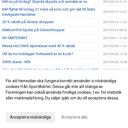
KM nu på lördag!! Skynda skynda och anmäler er nu
2015-03-16 21:41
KM flyttat till lördag 21 mars så kom och gör det till årets
2015-03-15 12:21
trevligaste händelse
20 % rabatt på Skistar shoppen
2015-03-13 11:02
Matkomfort bjuder på Gulaschsoppa!
2015-03-12 08:52
NY FARTDRÄKT
2015-03-11 11:44
Missa inte SWIX alpinstavar med 40 % rabatt
2015-03-09 11:41
Vill du ha middagen förberedd av en kock?
2015-03-06 10:29
SWIX stavar -40%
2015-03-06 10:08
Inbjudan till U10 tävlingen King of the Hill den 15 mars 2015
2015-02-27 16:16
Helena Rapaport uttagen till junior-VM
2015-02-25 16:56
För att hemsidan ska fungera korrekt använder vi nödvändiga
Inbudan till LVC och DM H/D U14 GS
cookies från SportAdmin. Dessa går inte att stänga av.
2015-02-20 16:07
Föreningen kan också använda frivilliga cookies, t.ex. för statistik
Vallaboxar från Swix
2015-02-19 22:10
eller marknadsföring. Du väljer själv om du vill acceptera dessa.
Fler sponsorer ::)))
2015-02-19 22:02
Anpassa dina val
Vi har en ny sponsor!!
2015-02-17 11:29
Acceptera nödvändiga
Acceptera alla
U14 MASK överst på pallen - gånger två
2015-02-15 08:04
Lycka till på Universiaden, Helena!
2015-02-04 21:09