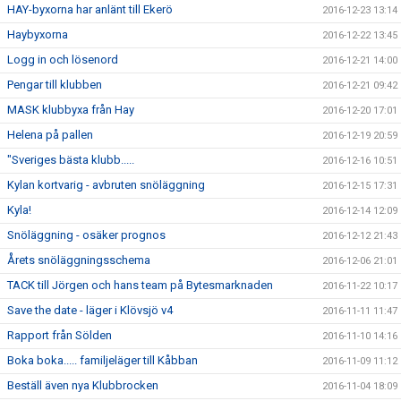
HAY-byxorna har anlänt till Ekerö
2016-12-23 13:14
Haybyxorna
2016-12-22 13:45
Logg in och lösenord
2016-12-21 14:00
Pengar till klubben
2016-12-21 09:42
MASK klubbyxa från Hay
2016-12-20 17:01
Helena på pallen
2016-12-19 20:59
"Sveriges bästa klubb.....
2016-12-16 10:51
Kylan kortvarig - avbruten snöläggning
2016-12-15 17:31
Kyla!
2016-12-14 12:09
Snöläggning - osäker prognos
2016-12-12 21:43
Årets snöläggningsschema
2016-12-06 21:01
TACK till Jörgen och hans team på Bytesmarknaden
2016-11-22 10:17
Save the date - läger i Klövsjö v4
2016-11-11 11:47
Rapport från Sölden
2016-11-10 14:16
Boka boka..... familjeläger till Kåbban
2016-11-09 11:12
Beställ även nya Klubbrocken
2016-11-04 18:09