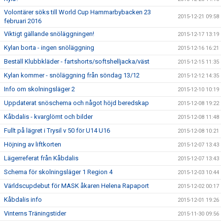
Volontärer söks till World Cup Hammarbybacken 23
2015-12-21 09:58
februari 2016
Viktigt gällande snöläggningen!
2015-12-17 13:19
Kylan borta - ingen snöläggning
2015-12-16 16:21
Beställ Klubbkläder - fartshorts/softshelljacka/väst
2015-12-15 11:35
Kylan kommer - snöläggning från söndag 13/12
2015-12-12 14:35
Info om skolningsläger 2
2015-12-10 10:19
Uppdaterat snöschema och något höjd beredskap
2015-12-08 19:22
Kåbdalis - kvarglömt och bilder
2015-12-08 11:48
Fullt på lägret i Trysil v 50 för U14 U16
2015-12-08 10:21
Höjning av liftkorten
2015-12-07 13:43
Lägerreferat från Kåbdalis
2015-12-07 13:43
Schema för skolningsläger 1 Region 4
2015-12-03 10:44
Världscupdebut för MASK åkaren Helena Rapaport
2015-12-02 00:17
Kåbdalis info
2015-12-01 19:26
Vinterns Träningstider
2015-11-30 09:56