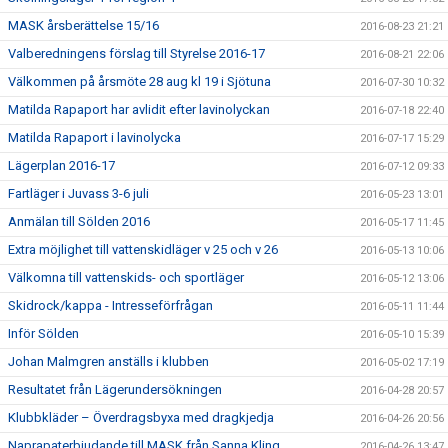
MASK årsberättelse 15/16
2016-08-23 21:21
Valberedningens förslag till Styrelse 2016-17
2016-08-21 22:06
Välkommen på årsmöte 28 aug kl 19 i Sjötuna
2016-07-30 10:32
Matilda Rapaport har avlidit efter lavinolyckan
2016-07-18 22:40
Matilda Rapaport i lavinolycka
2016-07-17 15:29
Lägerplan 2016-17
2016-07-12 09:33
Fartläger i Juvass 3-6 juli
2016-05-23 13:01
Anmälan till Sölden 2016
2016-05-17 11:45
Extra möjlighet till vattenskidläger v 25 och v 26
2016-05-13 10:06
Välkomna till vattenskids- och sportläger
2016-05-12 13:06
Skidrock/kappa - Intresseförfrågan
2016-05-11 11:44
Inför Sölden
2016-05-10 15:39
Johan Malmgren anställs i klubben
2016-05-02 17:19
Resultatet från Lägerundersökningen
2016-04-28 20:57
Klubbkläder – Överdragsbyxa med dragkjedja
2016-04-26 20:56
Naprapaterbjudande till MASK från Sanna Kling
2016-04-26 13:47