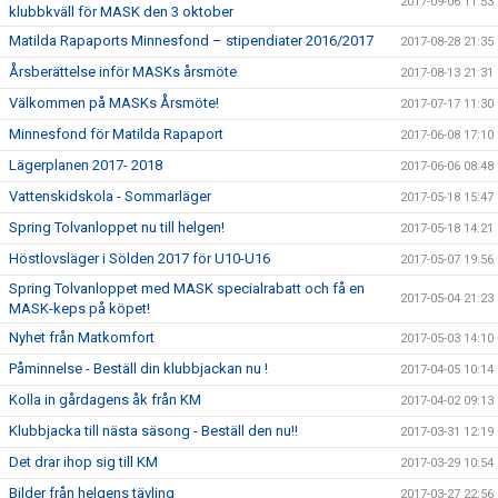
2017-09-06 11:53
klubbkväll för MASK den 3 oktober
Matilda Rapaports Minnesfond – stipendiater 2016/2017
2017-08-28 21:35
Årsberättelse inför MASKs årsmöte
2017-08-13 21:31
Välkommen på MASKs Årsmöte!
2017-07-17 11:30
Minnesfond för Matilda Rapaport
2017-06-08 17:10
Lägerplanen 2017- 2018
2017-06-06 08:48
Vattenskidskola - Sommarläger
2017-05-18 15:47
Spring Tolvanloppet nu till helgen!
2017-05-18 14:21
Höstlovsläger i Sölden 2017 för U10-U16
2017-05-07 19:56
Spring Tolvanloppet med MASK specialrabatt och få en
2017-05-04 21:23
MASK-keps på köpet!
Nyhet från Matkomfort
2017-05-03 14:10
Påminnelse - Beställ din klubbjackan nu !
2017-04-05 10:14
Kolla in gårdagens åk från KM
2017-04-02 09:13
Klubbjacka till nästa säsong - Beställ den nu!!
2017-03-31 12:19
Det drar ihop sig till KM
2017-03-29 10:54
Bilder från helgens tävling
2017-03-27 22:56