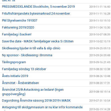
dec kl 18
PRESSMEDDELANDE Stockholm, 5 november 2019
2019-11-11 16:40
Friluftsfrämjandets bytesmarknad 24 november.
2019-11-11 16:28
PM Styrelsemöte 191007
2019-11-10 19:10
Fakturering 2019/2020
2019-11-04 15:30
Familjedag i backen!
2019-10-07 08:39
Save the date - MASK familjeläger vecka 5 i Stöten
2019-10-02 15:19
Skidleasing bjuder in till valla & slip clinic
2019-09-25 09:13
Ny sponsor - Skidleasing i Bromma
2019-09-24 09:48
Tävlingsprogram
2019-09-16 21:43
Familjedag söndag 13 oktober
2019-08-30 13:38
Årets Initiativ 2019
2019-08-26 13:48
Årsmötet - Årsberättelsen
2019-08-20 17:31
Årsmötet 25/8-Avtackning av ledare! (Ingen
2019-08-18 19:14
gruppövergång)
Dagordning Årsmöte säsong 2018-2019 i MASK
2019-07-31 10:54
Antagning till skidgymnasium är nu klar inför kommande
2019-05-19 14:28