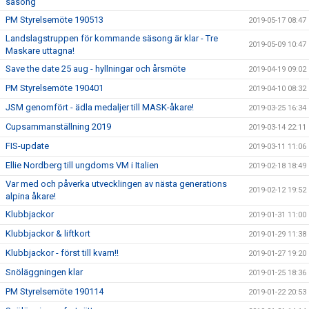
säsong
PM Styrelsemöte 190513
2019-05-17 08:47
Landslagstruppen för kommande säsong är klar - Tre
2019-05-09 10:47
Maskare uttagna!
Save the date 25 aug - hyllningar och årsmöte
2019-04-19 09:02
PM Styrelsemöte 190401
2019-04-10 08:32
JSM genomfört - ädla medaljer till MASK-åkare!
2019-03-25 16:34
Cupsammanställning 2019
2019-03-14 22:11
FIS-update
2019-03-11 11:06
Ellie Nordberg till ungdoms VM i Italien
2019-02-18 18:49
Var med och påverka utvecklingen av nästa generations
2019-02-12 19:52
alpina åkare!
Klubbjackor
2019-01-31 11:00
Klubbjackor & liftkort
2019-01-29 11:38
Klubbjackor - först till kvarn!!
2019-01-27 19:20
Snöläggningen klar
2019-01-25 18:36
PM Styrelsemöte 190114
2019-01-22 20:53