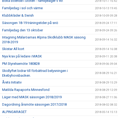
Boka boende i Stöten - familjeläger v 49.
2018-10-17 16:42
Familjedag i sol och värme
2018-10-13 19:45
Klubbkläder & Swish
2018-10-09 09:28
Säsongen 18-19 träningstider på snö
2018-09-24 17:11
Familjedag den 13 oktober
2018-09-24 09:26
Intagning Mälaröarnas Alpina Skidklubb MASK säsong
2018-09-14 16:32
2018-2019
Skistar All kort
2018-09-14 16:08
Nya krav på ledare i MASK
2018-09-11 20:38
PM Styrelsemöte 180828
2018-09-06 09:04
Skidlyftet bidrar till förbättrad belysningen i
2018-08-29 16:21
Ekebyhovsbacken.
Årets Initiativ
2018-08-29 15:29
Matilda Rapaports Minnesfond
2018-08-29 12:09
Läger med MASK säsongen 2018/2019
2018-08-27 11:06
Dagordning årsmöte säsongen 2017/2018
2018-08-02 08:32
ALPINGARAGET
2018-05-14 15:13