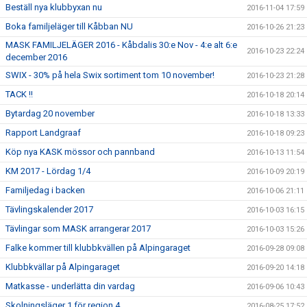
Beställ nya klubbyxan nu
2016-11-04 17:59
Boka familjeläger till Kåbban NU
2016-10-26 21:23
MASK FAMILJELÄGER 2016 - Kåbdalis 30:e Nov - 4:e alt 6:e
2016-10-23 22:24
december 2016
SWIX - 30% på hela Swix sortiment tom 10 november!
2016-10-23 21:28
TACK !!
2016-10-18 20:14
Bytardag 20 november
2016-10-18 13:33
Rapport Landgraaf
2016-10-18 09:23
Köp nya KASK mössor och pannband
2016-10-13 11:54
KM 2017 - Lördag 1/4
2016-10-09 20:19
Familjedag i backen
2016-10-06 21:11
Tävlingskalender 2017
2016-10-03 16:15
Tävlingar som MASK arrangerar 2017
2016-10-03 15:26
Falke kommer till klubbkvällen på Alpingaraget
2016-09-28 09:08
Klubbkvällar på Alpingaraget
2016-09-20 14:18
Matkasse - underlätta din vardag
2016-09-06 10:43
Skolningsläger 1 för region 4
2016-08-25 17:52