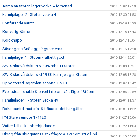
Anmälan Stöten läger vecka 4 försenad
2018-01-02 17:13
Familjeläger 2 - Stöten vecka 4
2017-12-30 21:53
Fortfarande varmt
2017-12-19 16:29
Kortvarig värme
2017-12-18 13:43
Köldknäpp
2017-12-17 13:04
Säsongens Snöläggningsschema
2017-12-16 12:20
Familjeläger 1 i Stöten - vilket tryck!
2017-12-14 20:01
SWIX skidvårdskurs & 30% rabatt i Stöten
2017-12-08 19:51
SWIX skidvårdskurs kl 19.00 Familjeläger Stöten
2017-12-08 13:28
Uppdaterad lägerplan säsong 17/18
2017-12-07 16:42
Eventsida - snabb & enkel info om vårt läger i Stöten
2017-12-06 22:59
Familjeläger 1 - Stöten vecka 49
2017-12-01 11:37
Boka bantid, material & tränare - det här gäller!
2017-12-01 11:22
PM Styrelsemöte 171120
2017-11-27 13:06
Vattenfalls - klubberbjudande
2017-11-22 11:03
Blogg från skidgymnasist - frågor & svar om att gå på
2017-11-10 09:05