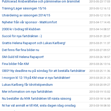
Publicerad Årsberättelse och påminnelse om årsmötet
2015-05-23 17:03
Träning/Läger säsongen 15/16
2015-05-12 16:12
Utvärdering av säsongen 2014/15
2015-05-12 13:18
Nyheter från vår sponsor - MatKomfort
2015-04-17 14:45
2000 kr i bidrag till klubben
2015-04-14 08:57
Succé för nya fartdräkten :-)
2015-03-31 20:47
Grattis Helena Rapaport och Lukas Karlberg!
2015-03-31 11:37
Det finns fler fina bilder nu
2015-03-27 09:57
SM-Guld till Helena Rapaport!
2015-03-26 18:57
Fina bilder från KM
2015-03-26 13:16
OBS!! Ny deadline nu på söndag för att beställa fartdräkter
2015-03-25 11:36
I morgon kl 12-19 på KM visar vi nya fartdräkten!
2015-03-20 21:25
Lukas Karlberg får Idrottstipendium
2015-03-20 09:27
Mer information om nya fartdräkten
2015-03-19 15:02
Nu beställer du NYA fartdräkten till nästa säsong
2015-03-18 16:48
Ni har väl anmält er till KM, sista dagen idag onsdag
2015-03-18 08:50