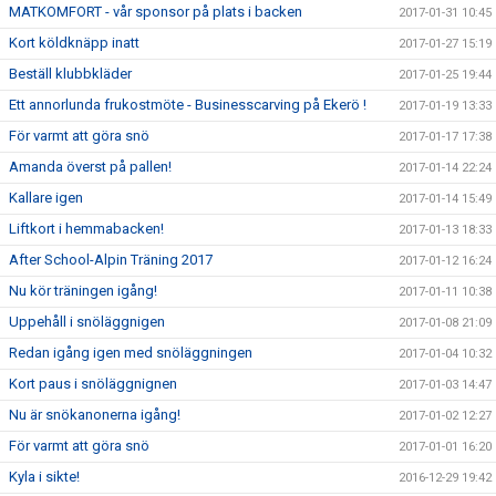
MATKOMFORT - vår sponsor på plats i backen
2017-01-31 10:45
Kort köldknäpp inatt
2017-01-27 15:19
Beställ klubbkläder
2017-01-25 19:44
Ett annorlunda frukostmöte - Businesscarving på Ekerö !
2017-01-19 13:33
För varmt att göra snö
2017-01-17 17:38
Amanda överst på pallen!
2017-01-14 22:24
Kallare igen
2017-01-14 15:49
Liftkort i hemmabacken!
2017-01-13 18:33
After School-Alpin Träning 2017
2017-01-12 16:24
Nu kör träningen igång!
2017-01-11 10:38
Uppehåll i snöläggnigen
2017-01-08 21:09
Redan igång igen med snöläggningen
2017-01-04 10:32
Kort paus i snöläggnignen
2017-01-03 14:47
Nu är snökanonerna igång!
2017-01-02 12:27
För varmt att göra snö
2017-01-01 16:20
Kyla i sikte!
2016-12-29 19:42