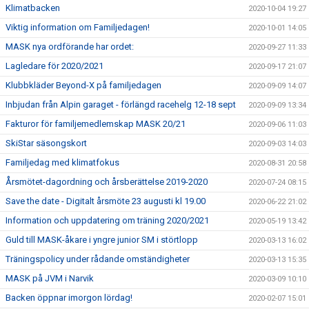
Klimatbacken
2020-10-04 19:27
Viktig information om Familjedagen!
2020-10-01 14:05
MASK nya ordförande har ordet:
2020-09-27 11:33
Lagledare för 2020/2021
2020-09-17 21:07
Klubbkläder Beyond-X på familjedagen
2020-09-09 14:07
Inbjudan från Alpin garaget - förlängd racehelg 12-18 sept
2020-09-09 13:34
Fakturor för familjemedlemskap MASK 20/21
2020-09-06 11:03
SkiStar säsongskort
2020-09-03 14:03
Familjedag med klimatfokus
2020-08-31 20:58
Årsmötet-dagordning och årsberättelse 2019-2020
2020-07-24 08:15
Save the date - Digitalt årsmöte 23 augusti kl 19.00
2020-06-22 21:02
Information och uppdatering om träning 2020/2021
2020-05-19 13:42
Guld till MASK-åkare i yngre junior SM i störtlopp
2020-03-13 16:02
Träningspolicy under rådande omständigheter
2020-03-13 15:35
MASK på JVM i Narvik
2020-03-09 10:10
Backen öppnar imorgon lördag!
2020-02-07 15:01