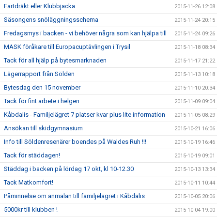
Fartdräkt eller Klubbjacka
2015-11-26 12:08
Säsongens snöläggningsschema
2015-11-24 20:15
Fredagsmys i backen - vi behöver några som kan hjälpa till
2015-11-24 09:26
MASK föråkare till Europacuptävlingen i Trysil
2015-11-18 08:34
Tack för all hjälp på bytesmarknaden
2015-11-17 21:22
Lägerrapport från Sölden
2015-11-13 10:18
Bytesdag den 15 november
2015-11-10 20:34
Tack för fint arbete i helgen
2015-11-09 09:04
Kåbdalis - Familjelägret 7 platser kvar plus lite information
2015-11-05 08:29
Ansökan till skidgymnasium
2015-10-21 16:06
Info till Söldenresenärer boendes på Waldes Ruh !!!
2015-10-19 16:46
Tack för städdagen!
2015-10-19 09:01
Städdag i backen på lördag 17 okt, kl 10-12.30
2015-10-13 13:34
Tack Matkomfort!
2015-10-11 10:44
Påminnelse om anmälan till familjelägret i Kåbdalis
2015-10-05 20:06
5000kr till klubben !
2015-10-04 19:00