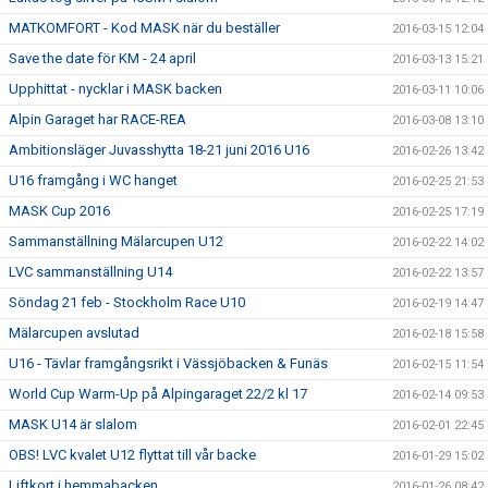
MATKOMFORT - Kod MASK när du beställer
2016-03-15 12:04
Save the date för KM - 24 april
2016-03-13 15:21
Upphittat - nycklar i MASK backen
2016-03-11 10:06
Alpin Garaget har RACE-REA
2016-03-08 13:10
Ambitionsläger Juvasshytta 18-21 juni 2016 U16
2016-02-26 13:42
U16 framgång i WC hanget
2016-02-25 21:53
MASK Cup 2016
2016-02-25 17:19
Sammanställning Mälarcupen U12
2016-02-22 14:02
LVC sammanställning U14
2016-02-22 13:57
Söndag 21 feb - Stockholm Race U10
2016-02-19 14:47
Mälarcupen avslutad
2016-02-18 15:58
U16 - Tävlar framgångsrikt i Vässjöbacken & Funäs
2016-02-15 11:54
World Cup Warm-Up på Alpingaraget 22/2 kl 17
2016-02-14 09:53
MASK U14 är slalom
2016-02-01 22:45
OBS! LVC kvalet U12 flyttat till vår backe
2016-01-29 15:02
Liftkort i hemmabacken
2016-01-26 08:42