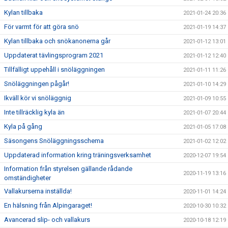
Kylan tillbaka
2021-01-24 20:36
För varmt för att göra snö
2021-01-19 14:37
Kylan tillbaka och snökanonerna går
2021-01-12 13:01
Uppdaterat tävlingsprogram 2021
2021-01-12 12:40
Tillfälligt uppehåll i snöläggningen
2021-01-11 11:26
Snöläggningen pågår!
2021-01-10 14:29
Ikväll kör vi snöläggnig
2021-01-09 10:55
Inte tillräcklig kyla än
2021-01-07 20:44
Kyla på gång
2021-01-05 17:08
Säsongens Snöläggningsschema
2021-01-02 12:02
Uppdaterad information kring träningsverksamhet
2020-12-07 19:54
Information från styrelsen gällande rådande
2020-11-19 13:16
omständigheter
Vallakurserna inställda!
2020-11-01 14:24
En hälsning från Alpingaraget!
2020-10-30 10:32
Avancerad slip- och vallakurs
2020-10-18 12:19