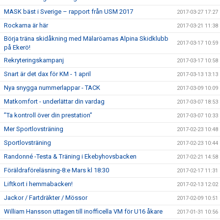
MASK bäst i Sverige – rapport från USM 2017
2017-03-27 17:27
Rockarna är här
2017-03-21 11:38
Börja träna skidåkning med Mälaröarnas Alpina Skidklubb
2017-03-17 10:59
på Ekerö!
Rekryteringskampanj
2017-03-17 10:58
Snart är det dax för KM - 1 april
2017-03-13 13:13
Nya snygga nummerlappar - TACK
2017-03-09 10:09
Matkomfort - underlättar din vardag
2017-03-07 18:53
”Ta kontroll över din prestation”
2017-03-07 10:33
Mer Sportlovsträning
2017-02-23 10:48
Sportlovsträning
2017-02-23 10:44
Randonné -Testa & Träning i Ekebyhovsbacken
2017-02-21 14:58
Föräldraföreläsning-8:e Mars kl 18:30
2017-02-17 11:31
Liftkort i hemmabacken!
2017-02-13 12:02
Jackor / Fartdräkter / Mössor
2017-02-09 10:51
William Hansson uttagen till inofficella VM för U16 åkare
2017-01-31 10:56