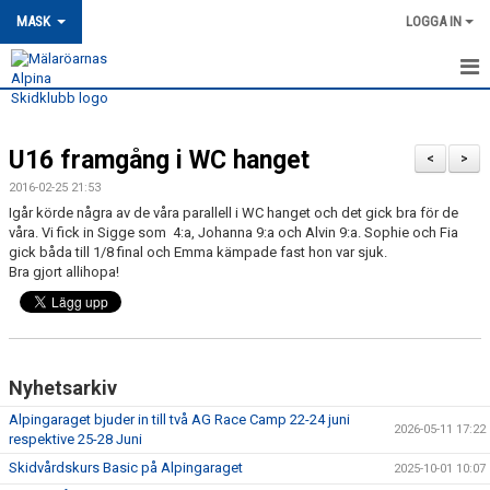
MASK
LOGGA IN
HEM
U16 framgång i WC hanget
MASK-NYHETER
<
>
2016-02-25 21:53
OM MASK
Igår körde några av de våra parallell i WC hanget och det gick bra för de
våra. Vi fick in Sigge som 4:a, Johanna 9:a och Alvin 9:a. Sophie och Fia
gick båda till 1/8 final och Emma kämpade fast hon var sjuk.
MEDLEMSSKAP
Bra gjort allihopa!
KONTAKT
TRÄNING
Nyhetsarkiv
TÄVLING
Alpingaraget bjuder in till två AG Race Camp 22-24 juni
2026-05-11 17:22
respektive 25-28 Juni
MASK KALENDER
Skidvårdskurs Basic på Alpingaraget
2025-10-01 10:07