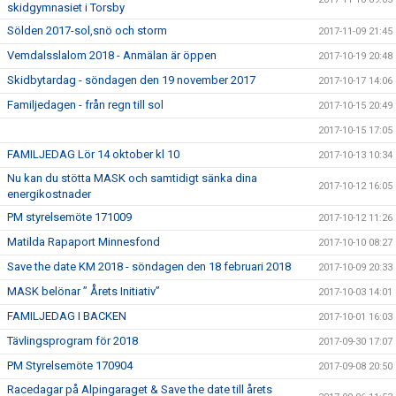
skidgymnasiet i Torsby
Sölden 2017-sol,snö och storm
2017-11-09 21:45
Vemdalsslalom 2018 - Anmälan är öppen
2017-10-19 20:48
Skidbytardag - söndagen den 19 november 2017
2017-10-17 14:06
Familjedagen - från regn till sol
2017-10-15 20:49
2017-10-15 17:05
FAMILJEDAG Lör 14 oktober kl 10
2017-10-13 10:34
Nu kan du stötta MASK och samtidigt sänka dina
2017-10-12 16:05
energikostnader
PM styrelsemöte 171009
2017-10-12 11:26
Matilda Rapaport Minnesfond
2017-10-10 08:27
Save the date KM 2018 - söndagen den 18 februari 2018
2017-10-09 20:33
MASK belönar ” Årets Initiativ”
2017-10-03 14:01
FAMILJEDAG I BACKEN
2017-10-01 16:03
Tävlingsprogram för 2018
2017-09-30 17:07
PM Styrelsemöte 170904
2017-09-08 20:50
Racedagar på Alpingaraget & Save the date till årets