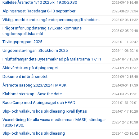
BILDGALLERI
Kallelse Årsmöte 1/10 2025 kl 19.00-20.30
2025-09-19 16:48
Alpingaraget Racedagar 8-13 september
2025-08-28 09:34
SPONSORER & PARTNERS
Viktigt meddelande angående personuppgiftsincident
2025-02-06 11:32
Frågor inför uppdatering av Ekerö kommuns
KLUBBKLÄDER
2025-02-05 09:48
ungdomspolitiska mål
Tävlingsprogram 2025
MATILDA RAPAPORT MINNESFOND
2025-01-11 20:47
Ungdomstävlingar i Stockholm 2025
2024-11-06 20:16
Friluftsfrämjandets Bytesmarknad på Mälaröarna 17/11
2024-10-17 15:59
Skidvårdskurs på Alpingaraget
2024-09-28 15:37
Dokument inför årsmötet
2024-09-12 15:40
Årsmöte säsong 2023/2024 i MASK
2024-09-04 17:39
Klubbmästerskap - Save the date
2024-03-25 19:31
Race Camp med Alpingaraget och HEAD
2024-01-31 09:01
Slip- och vallakurs hos Skidleasing ikväll flyttas
2024-01-17 10:20
Vuxenträning för alla vuxna medlemmar i MASK, söndagar
2023-12-12 10:38
18:00-19:30.
Slip- och vallakurs hos Skidleasing
2023-11-20 16:42