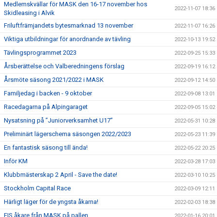
Medlemskvällar för MASK den 16-17 november hos
2022-11-07 18:36
Skidleasing i Alvik
Friluftfrämjandets bytesmarknad 13 november
2022-11-07 16:26
Viktiga utbildningar för anordnande av tävling
2022-10-13 19:52
Tävlingsprogrammet 2023
2022-09-25 15:33
Årsberättelse och Valberedningens förslag
2022-09-19 16:12
Årsmöte säsong 2021/2022 i MASK
2022-09-12 14:50
Familjedag i backen - 9 oktober
2022-09-08 13:01
Racedagarna på Alpingaraget
2022-09-05 15:02
Nysatsning på ”Juniorverksamhet U17”
2022-05-31 10:28
Preliminärt lägerschema säsongen 2022/2023
2022-05-23 11:39
En fantastisk säsong till ända!
2022-05-22 20:25
Inför KM
2022-03-28 17:03
Klubbmästerskap 2 April - Save the date!
2022-03-10 10:25
Stockholm Capital Race
2022-03-09 12:11
Härligt läger för de yngsta åkarna!
2022-02-03 18:38
FIS åkare från MASK på pallen
2022-01-16 20:01