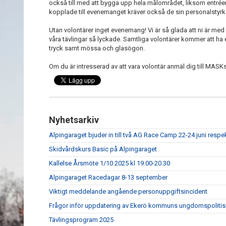
också till med att bygga upp hela målområdet, liksom entréer
kopplade till evenemanget kräver också de sin personalstyr
Utan volontärer inget evenemang! Vi är så glada att ni är me
våra tävlingar så lyckade. Samtliga volontärer kommer att ha e
tryck samt mössa och glasögon.
Om du är intresserad av att vara volontär anmäl dig till MAS
Nyhetsarkiv
Alpingaraget bjuder in till två AG Race Camp 22-24 juni respe
Skidvårdskurs Basic på Alpingaraget
Kallelse Årsmöte 1/10 2025 kl 19.00-20.30
Alpingaraget Racedagar 8-13 september
Viktigt meddelande angående personuppgiftsincident
Frågor inför uppdatering av Ekerö kommuns ungdomspolitis
Tävlingsprogram 2025