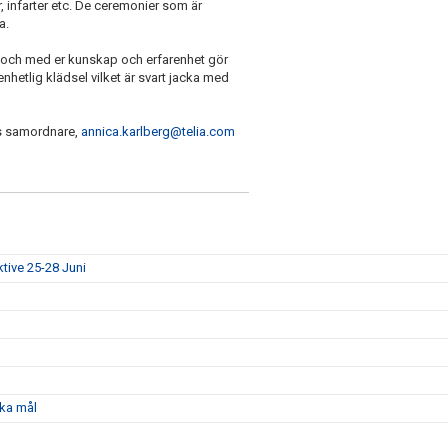
, infarter etc. De ceremonier som är
ka.
d och med er kunskap och erfarenhet gör
nhetlig klädsel vilket är svart jacka med
Ks samordnare,
annica.karlberg@telia.com
ktive 25-28 Juni
ka mål