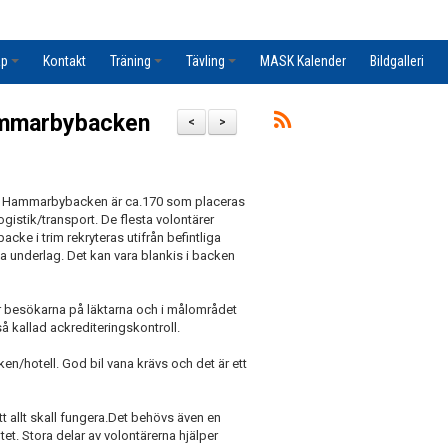
ap
Kontakt
Träning
Tävling
MASK Kalender
Bildgalleri
Hammarbybacken
<
>
 i Hammarbybacken är ca.170 som placeras
gistik/transport. De flesta volontärer
cke i trim rekryteras utifrån befintliga
a underlag. Det kan vara blankis i backen
r besökarna på läktarna och i målområdet
å kallad ackrediteringskontroll.
en/hotell. God bil vana krävs och det är ett
t allt skall fungera.Det behövs även en
tet. Stora delar av volontärerna hjälper