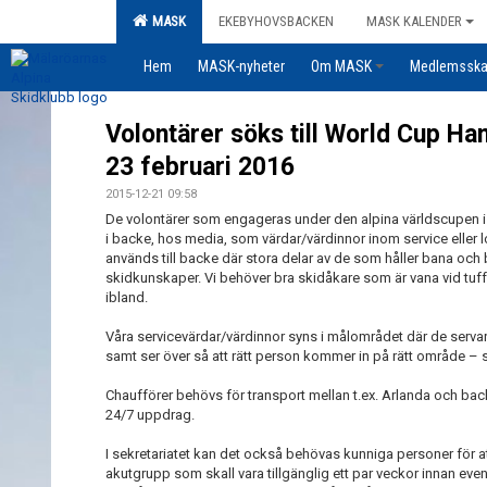
MASK
EKEBYHOVSBACKEN
MASK KALENDER
Hem
MASK-nyheter
Om MASK
Medlemssk
Volontärer söks till World Cup 
23 februari 2016
2015-12-21 09:58
De volontärer som engageras under den alpina världscupen
i backe, hos media, som värdar/värdinnor inom service eller lo
används till backe där stora delar av de som håller bana och ba
skidkunskaper. Vi behöver bra skidåkare som är vana vid tuff
ibland.
Våra servicevärdar/värdinnor syns i målområdet där de serva
samt ser över så att rätt person kommer in på rätt område – s
Chaufförer behövs för transport mellan t.ex. Arlanda och back
24/7 uppdrag.
I sekretariatet kan det också behövas kunniga personer för at
akutgrupp som skall vara tillgänglig ett par veckor innan even