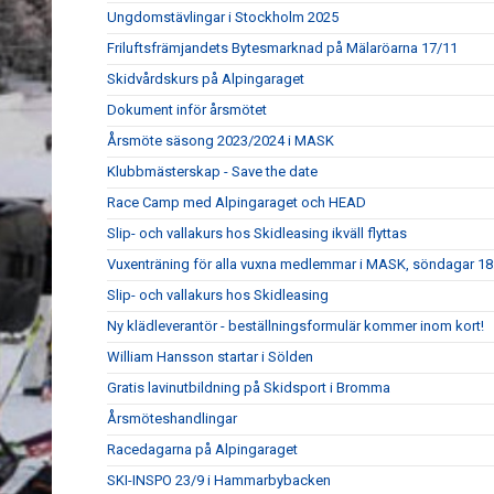
Ungdomstävlingar i Stockholm 2025
Friluftsfrämjandets Bytesmarknad på Mälaröarna 17/11
Skidvårdskurs på Alpingaraget
Dokument inför årsmötet
Årsmöte säsong 2023/2024 i MASK
Klubbmästerskap - Save the date
Race Camp med Alpingaraget och HEAD
Slip- och vallakurs hos Skidleasing ikväll flyttas
Vuxenträning för alla vuxna medlemmar i MASK, söndagar 18:
Slip- och vallakurs hos Skidleasing
Ny klädleverantör - beställningsformulär kommer inom kort!
William Hansson startar i Sölden
Gratis lavinutbildning på Skidsport i Bromma
Årsmöteshandlingar
Racedagarna på Alpingaraget
SKI-INSPO 23/9 i Hammarbybacken