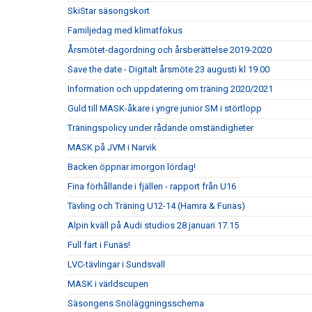
SkiStar säsongskort
Familjedag med klimatfokus
Årsmötet-dagordning och årsberättelse 2019-2020
Save the date - Digitalt årsmöte 23 augusti kl 19.00
Information och uppdatering om träning 2020/2021
Guld till MASK-åkare i yngre junior SM i störtlopp
Träningspolicy under rådande omständigheter
MASK på JVM i Narvik
Backen öppnar imorgon lördag!
Fina förhållande i fjällen - rapport från U16
Tävling och Träning U12-14 (Hamra & Funäs)
Alpin kväll på Audi studios 28 januari 17.15
Full fart i Funäs!
LVC-tävlingar i Sundsvall
MASK i världscupen
Säsongens Snöläggningsschema