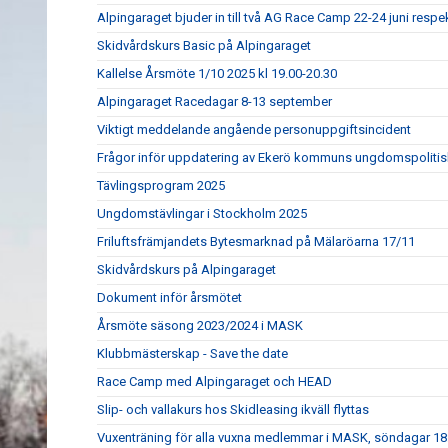
Alpingaraget bjuder in till två AG Race Camp 22-24 juni respe
Skidvårdskurs Basic på Alpingaraget
Kallelse Årsmöte 1/10 2025 kl 19.00-20.30
Alpingaraget Racedagar 8-13 september
Viktigt meddelande angående personuppgiftsincident
Frågor inför uppdatering av Ekerö kommuns ungdomspolitis
Tävlingsprogram 2025
Ungdomstävlingar i Stockholm 2025
Friluftsfrämjandets Bytesmarknad på Mälaröarna 17/11
Skidvårdskurs på Alpingaraget
Dokument inför årsmötet
Årsmöte säsong 2023/2024 i MASK
Klubbmästerskap - Save the date
Race Camp med Alpingaraget och HEAD
Slip- och vallakurs hos Skidleasing ikväll flyttas
Vuxenträning för alla vuxna medlemmar i MASK, söndagar 18: