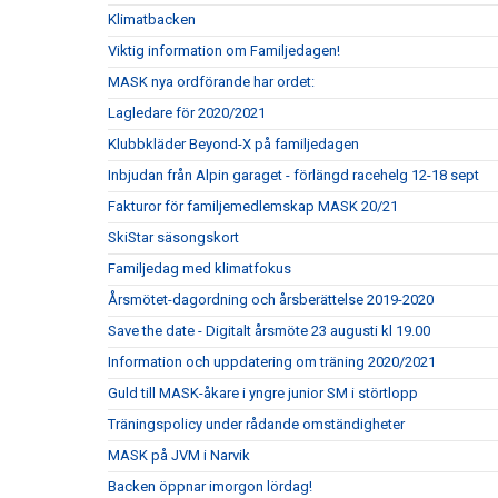
Klimatbacken
Viktig information om Familjedagen!
MASK nya ordförande har ordet:
Lagledare för 2020/2021
Klubbkläder Beyond-X på familjedagen
Inbjudan från Alpin garaget - förlängd racehelg 12-18 sept
Fakturor för familjemedlemskap MASK 20/21
SkiStar säsongskort
Familjedag med klimatfokus
Årsmötet-dagordning och årsberättelse 2019-2020
Save the date - Digitalt årsmöte 23 augusti kl 19.00
Information och uppdatering om träning 2020/2021
Guld till MASK-åkare i yngre junior SM i störtlopp
Träningspolicy under rådande omständigheter
MASK på JVM i Narvik
Backen öppnar imorgon lördag!