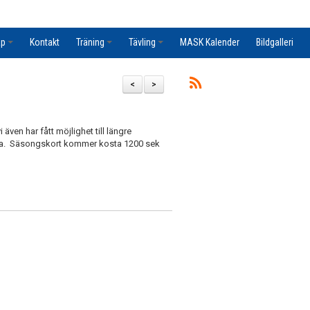
ap
Kontakt
Träning
Tävling
MASK Kalender
Bildgalleri
<
>
även har fått möjlighet till längre
iserna. Säsongskort kommer kosta 1200 sek