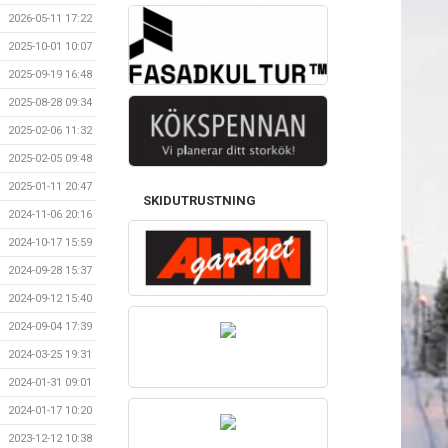
2026-05-11 17:22
2025-10-01 10:07
2025-09-19 16:48
2025-08-28 09:34
2025-02-06 11:32
2025-02-05 09:48
2025-01-11 20:47
SKIDUTRUSTNING
2024-11-06 20:16
2024-10-17 15:59
2024-09-28 15:37
2024-09-12 15:40
2024-09-04 17:39
2024-03-25 19:31
2024-01-31 09:01
2024-01-17 10:20
2023-12-12 10:38