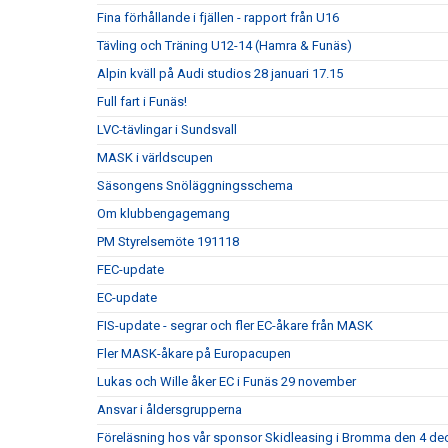
Fina förhållande i fjällen - rapport från U16
Tävling och Träning U12-14 (Hamra & Funäs)
Alpin kväll på Audi studios 28 januari 17.15
Full fart i Funäs!
LVC-tävlingar i Sundsvall
MASK i världscupen
Säsongens Snöläggningsschema
Om klubbengagemang
PM Styrelsemöte 191118
FEC-update
EC-update
FIS-update - segrar och fler EC-åkare från MASK
Fler MASK-åkare på Europacupen
Lukas och Wille åker EC i Funäs 29 november
Ansvar i åldersgrupperna
Föreläsning hos vår sponsor Skidleasing i Bromma den 4 dec