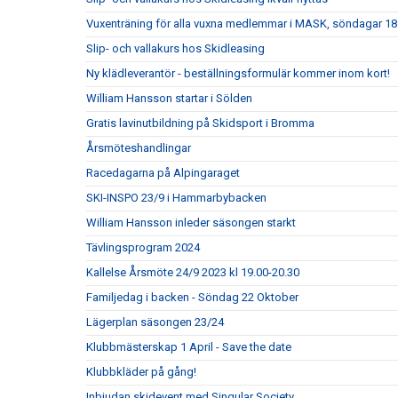
Vuxenträning för alla vuxna medlemmar i MASK, söndagar 18:
Slip- och vallakurs hos Skidleasing
Ny klädleverantör - beställningsformulär kommer inom kort!
William Hansson startar i Sölden
Gratis lavinutbildning på Skidsport i Bromma
Årsmöteshandlingar
Racedagarna på Alpingaraget
SKI-INSPO 23/9 i Hammarbybacken
William Hansson inleder säsongen starkt
Tävlingsprogram 2024
Kallelse Årsmöte 24/9 2023 kl 19.00-20.30
Familjedag i backen - Söndag 22 Oktober
Lägerplan säsongen 23/24
Klubbmästerskap 1 April - Save the date
Klubbkläder på gång!
Inbjudan skidevent med Singular Society