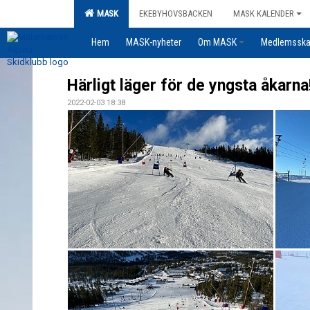
MASK
EKEBYHOVSBACKEN
MASK KALENDER
Hem
MASK-nyheter
Om MASK
Medlemssk
Härligt läger för de yngsta åkarna
2022-02-03 18:38