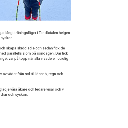
gar långt träningsläger i Tandådalen helgen
h syskon.
 och skapa skidglädje och sedan fick de
med parallellslalom på söndagen. Där fick
et var på topp när alla visade en otrolig
av väder från sol till lössnö, regn och
lädje våra åkare och ledare visar och vi
ldrar och syskon.