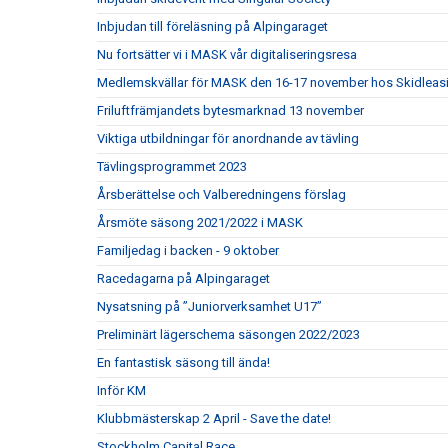
Inbjudan till föreläsning på Alpingaraget
Nu fortsätter vi i MASK vår digitaliseringsresa
Medlemskvällar för MASK den 16-17 november hos Skidleasin
Friluftfrämjandets bytesmarknad 13 november
Viktiga utbildningar för anordnande av tävling
Tävlingsprogrammet 2023
Årsberättelse och Valberedningens förslag
Årsmöte säsong 2021/2022 i MASK
Familjedag i backen - 9 oktober
Racedagarna på Alpingaraget
Nysatsning på ”Juniorverksamhet U17”
Preliminärt lägerschema säsongen 2022/2023
En fantastisk säsong till ända!
Inför KM
Klubbmästerskap 2 April - Save the date!
Stockholm Capital Race