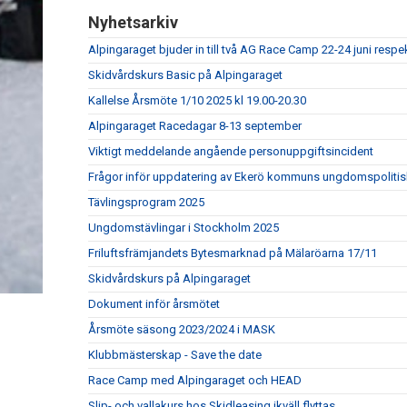
Nyhetsarkiv
Alpingaraget bjuder in till två AG Race Camp 22-24 juni respe
Skidvårdskurs Basic på Alpingaraget
Kallelse Årsmöte 1/10 2025 kl 19.00-20.30
Alpingaraget Racedagar 8-13 september
Viktigt meddelande angående personuppgiftsincident
Frågor inför uppdatering av Ekerö kommuns ungdomspolitis
Tävlingsprogram 2025
Ungdomstävlingar i Stockholm 2025
Friluftsfrämjandets Bytesmarknad på Mälaröarna 17/11
Skidvårdskurs på Alpingaraget
Dokument inför årsmötet
Årsmöte säsong 2023/2024 i MASK
Klubbmästerskap - Save the date
Race Camp med Alpingaraget och HEAD
Slip- och vallakurs hos Skidleasing ikväll flyttas