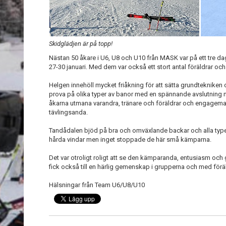
Skidglädjen är på topp!
Nästan 50 åkare i U6, U8 och U10 från MASK var på ett tre da
27-30 januari. Med dem var också ett stort antal föräldrar oc
Helgen innehöll mycket friåkning för att sätta grundtekniken
prova på olika typer av banor med en spännande avslutning 
åkarna utmana varandra, tränare och föräldrar och engagemang
tävlingsanda.
Tandådalen bjöd på bra och omväxlande backar och alla typer 
hårda vindar men inget stoppade de här små kämparna.
Det var otroligt roligt att se den kämparanda, entusiasm och g
fick också till en härlig gemenskap i grupperna och med förä
Hälsningar från Team U6/U8/U10