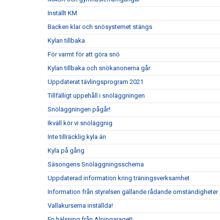
Inställt KM
Backen klar och snösystemet stängs
Kylan tillbaka
För varmt för att göra snö
Kylan tillbaka och snökanonerna går
Uppdaterat tävlingsprogram 2021
Tillfälligt uppehåll i snöläggningen
Snöläggningen pågår!
Ikväll kör vi snöläggnig
Inte tillräcklig kyla än
Kyla på gång
Säsongens Snöläggningsschema
Uppdaterad information kring träningsverksamhet
Information från styrelsen gällande rådande omständigheter
Vallakurserna inställda!
En hälsning från Alpingaraget!