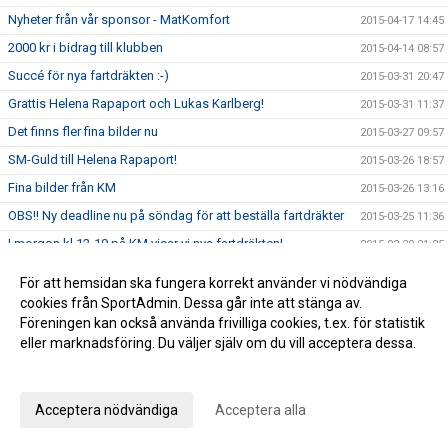
Nyheter från vår sponsor - MatKomfort
2015-04-17 14:45
2000 kr i bidrag till klubben
2015-04-14 08:57
Succé för nya fartdräkten :-)
2015-03-31 20:47
Grattis Helena Rapaport och Lukas Karlberg!
2015-03-31 11:37
Det finns fler fina bilder nu
2015-03-27 09:57
SM-Guld till Helena Rapaport!
2015-03-26 18:57
Fina bilder från KM
2015-03-26 13:16
OBS!! Ny deadline nu på söndag för att beställa fartdräkter
2015-03-25 11:36
I morgon kl 12-19 på KM visar vi nya fartdräkten!
2015-03-20 21:25
Lukas Karlberg får Idrottstipendium
2015-03-20 09:27
För att hemsidan ska fungera korrekt använder vi nödvändiga
Mer information om nya fartdräkten
2015-03-19 15:02
cookies från SportAdmin. Dessa går inte att stänga av.
Föreningen kan också använda frivilliga cookies, t.ex. för statistik
Nu beställer du NYA fartdräkten till nästa säsong
2015-03-18 16:48
eller marknadsföring. Du väljer själv om du vill acceptera dessa.
Ni har väl anmält er till KM, sista dagen idag onsdag
2015-03-18 08:50
Anpassa dina val
KM nu på lördag!! Skynda skynda och anmäler er nu
2015-03-16 21:41
Acceptera nödvändiga
Acceptera alla
KM flyttat till lördag 21 mars så kom och gör det till årets
2015-03-15 12:21
trevligaste händelse