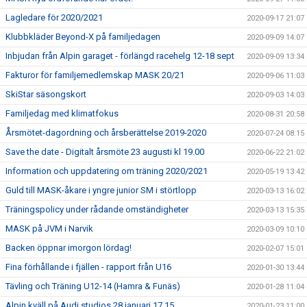
Lagledare för 2020/2021
2020-09-17 21:07
Klubbkläder Beyond-X på familjedagen
2020-09-09 14:07
Inbjudan från Alpin garaget - förlängd racehelg 12-18 sept
2020-09-09 13:34
Fakturor för familjemedlemskap MASK 20/21
2020-09-06 11:03
SkiStar säsongskort
2020-09-03 14:03
Familjedag med klimatfokus
2020-08-31 20:58
Årsmötet-dagordning och årsberättelse 2019-2020
2020-07-24 08:15
Save the date - Digitalt årsmöte 23 augusti kl 19.00
2020-06-22 21:02
Information och uppdatering om träning 2020/2021
2020-05-19 13:42
Guld till MASK-åkare i yngre junior SM i störtlopp
2020-03-13 16:02
Träningspolicy under rådande omständigheter
2020-03-13 15:35
MASK på JVM i Narvik
2020-03-09 10:10
Backen öppnar imorgon lördag!
2020-02-07 15:01
Fina förhållande i fjällen - rapport från U16
2020-01-30 13:44
Tävling och Träning U12-14 (Hamra & Funäs)
2020-01-28 11:04
Alpin kväll på Audi studios 28 januari 17.15
2020-01-23 11:00