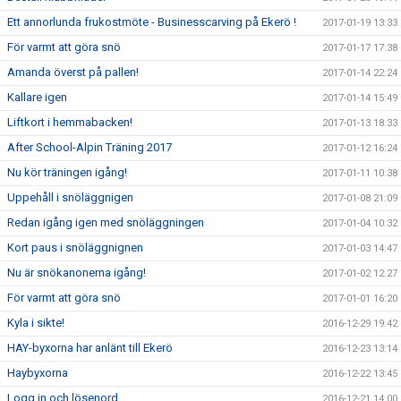
Ett annorlunda frukostmöte - Businesscarving på Ekerö !
2017-01-19 13:33
För varmt att göra snö
2017-01-17 17:38
Amanda överst på pallen!
2017-01-14 22:24
Kallare igen
2017-01-14 15:49
Liftkort i hemmabacken!
2017-01-13 18:33
After School-Alpin Träning 2017
2017-01-12 16:24
Nu kör träningen igång!
2017-01-11 10:38
Uppehåll i snöläggnigen
2017-01-08 21:09
Redan igång igen med snöläggningen
2017-01-04 10:32
Kort paus i snöläggnignen
2017-01-03 14:47
Nu är snökanonerna igång!
2017-01-02 12:27
För varmt att göra snö
2017-01-01 16:20
Kyla i sikte!
2016-12-29 19:42
HAY-byxorna har anlänt till Ekerö
2016-12-23 13:14
Haybyxorna
2016-12-22 13:45
Logg in och lösenord
2016-12-21 14:00