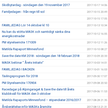
Skidbytardag - söndagen den 19 november 2017
2017-10-17 14:06
Familjedagen - från regn till sol
2017-10-15 20:49
2017-10-15 17:05
FAMILJEDAG Lör 14 oktober kl 10
2017-10-13 10:34
Nu kan du stötta MASK och samtidigt sänka dina
2017-10-12 16:05
energikostnader
PM styrelsemöte 171009
2017-10-12 11:26
Matilda Rapaport Minnesfond
2017-10-10 08:27
Save the date KM 2018 - söndagen den 18 februari 2018
2017-10-09 20:33
MASK belönar ” Årets Initiativ”
2017-10-03 14:01
FAMILJEDAG I BACKEN
2017-10-01 16:03
Tävlingsprogram för 2018
2017-09-30 17:07
PM Styrelsemöte 170904
2017-09-08 20:50
Racedagar på Alpingaraget & Save the date till årets
2017-09-06 11:53
klubbkväll för MASK den 3 oktober
Matilda Rapaports Minnesfond – stipendiater 2016/2017
2017-08-28 21:35
Årsberättelse inför MASKs årsmöte
2017-08-13 21:31