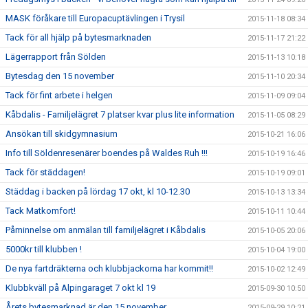
MASK föråkare till Europacuptävlingen i Trysil
2015-11-18 08:34
Tack för all hjälp på bytesmarknaden
2015-11-17 21:22
Lägerrapport från Sölden
2015-11-13 10:18
Bytesdag den 15 november
2015-11-10 20:34
Tack för fint arbete i helgen
2015-11-09 09:04
Kåbdalis - Familjelägret 7 platser kvar plus lite information
2015-11-05 08:29
Ansökan till skidgymnasium
2015-10-21 16:06
Info till Söldenresenärer boendes på Waldes Ruh !!!
2015-10-19 16:46
Tack för städdagen!
2015-10-19 09:01
Städdag i backen på lördag 17 okt, kl 10-12.30
2015-10-13 13:34
Tack Matkomfort!
2015-10-11 10:44
Påminnelse om anmälan till familjelägret i Kåbdalis
2015-10-05 20:06
5000kr till klubben !
2015-10-04 19:00
De nya fartdräkterna och klubbjackorna har kommit!!
2015-10-02 12:49
Klubbkväll på Alpingaraget 7 okt kl 19
2015-09-30 10:50
Årets bytesmarknad är den 15 november
2015-09-29 10:21