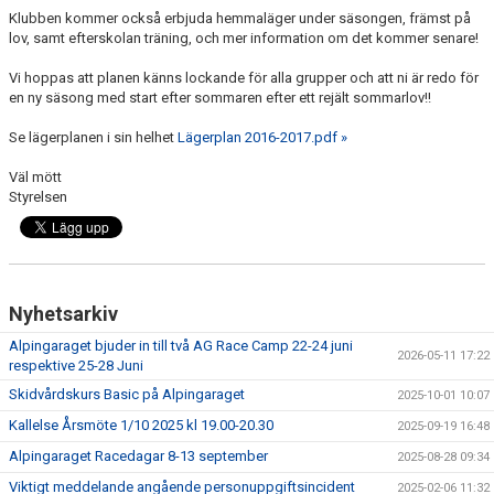
BILDGALLERI
Klubben kommer också erbjuda hemmaläger under säsongen, främst på
lov, samt efterskolan träning, och mer information om det kommer senare!
SPONSORER & PARTNERS
Vi hoppas att planen känns lockande för alla grupper och att ni är redo för
en ny säsong med start efter sommaren efter ett rejält sommarlov!!
KLUBBKLÄDER
Se lägerplanen i sin helhet
Lägerplan 2016-2017.pdf »
MATILDA RAPAPORT MINNESFOND
Väl mött
Styrelsen
Nyhetsarkiv
Alpingaraget bjuder in till två AG Race Camp 22-24 juni
2026-05-11 17:22
respektive 25-28 Juni
Skidvårdskurs Basic på Alpingaraget
2025-10-01 10:07
Kallelse Årsmöte 1/10 2025 kl 19.00-20.30
2025-09-19 16:48
Alpingaraget Racedagar 8-13 september
2025-08-28 09:34
Viktigt meddelande angående personuppgiftsincident
2025-02-06 11:32