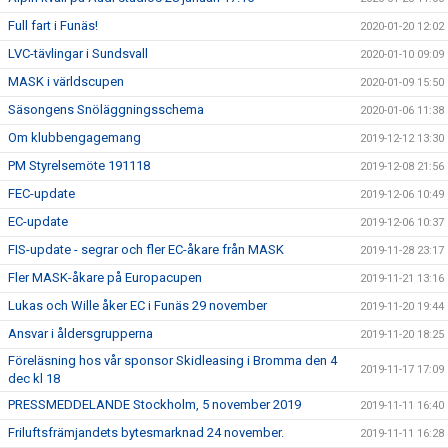
Full fart i Funäs!
2020-01-20 12:02
LVC-tävlingar i Sundsvall
2020-01-10 09:09
MASK i världscupen
2020-01-09 15:50
Säsongens Snöläggningsschema
2020-01-06 11:38
Om klubbengagemang
2019-12-12 13:30
PM Styrelsemöte 191118
2019-12-08 21:56
FEC-update
2019-12-06 10:49
EC-update
2019-12-06 10:37
FIS-update - segrar och fler EC-åkare från MASK
2019-11-28 23:17
Fler MASK-åkare på Europacupen
2019-11-21 13:16
Lukas och Wille åker EC i Funäs 29 november
2019-11-20 19:44
Ansvar i åldersgrupperna
2019-11-20 18:25
Föreläsning hos vår sponsor Skidleasing i Bromma den 4
2019-11-17 17:09
dec kl 18
PRESSMEDDELANDE Stockholm, 5 november 2019
2019-11-11 16:40
Friluftsfrämjandets bytesmarknad 24 november.
2019-11-11 16:28