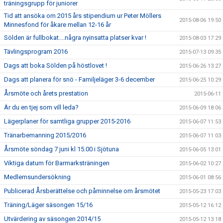
träningsgrupp för juniorer
Tid att ansöka om 2015 års stipendium ur Peter Möllers
2015-08-06 19:50
Minnesfond för åkare mellan 12-16 år
Sölden är fullbokat....några nyinsatta platser kvar !
2015-08-03 17:29
Tävlingsprogram 2016
2015-07-13 09:35
Dags att boka Sölden på höstlovet !
2015-06-26 13:27
Dags att planera för snö - Familjeläger 3-6 december
2015-06-25 10:29
Årsmöte och årets prestation
2015-06-11
Är du en tjej som vill leda?
2015-06-09 18:06
Lägerplaner för samtliga grupper 2015-2016
2015-06-07 11:53
Tränarbemanning 2015/2016
2015-06-07 11:03
Årsmöte söndag 7 juni kl 15.00 i Sjötuna
2015-06-05 13:01
Viktiga datum för Barmarksträningen
2015-06-02 10:27
Medlemsundersökning
2015-06-01 08:56
Publicerad Årsberättelse och påminnelse om årsmötet
2015-05-23 17:03
Träning/Läger säsongen 15/16
2015-05-12 16:12
Utvärdering av säsongen 2014/15
2015-05-12 13:18