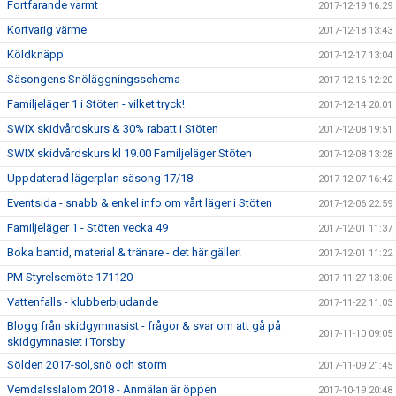
Fortfarande varmt
2017-12-19 16:29
Kortvarig värme
2017-12-18 13:43
Köldknäpp
2017-12-17 13:04
Säsongens Snöläggningsschema
2017-12-16 12:20
Familjeläger 1 i Stöten - vilket tryck!
2017-12-14 20:01
SWIX skidvårdskurs & 30% rabatt i Stöten
2017-12-08 19:51
SWIX skidvårdskurs kl 19.00 Familjeläger Stöten
2017-12-08 13:28
Uppdaterad lägerplan säsong 17/18
2017-12-07 16:42
Eventsida - snabb & enkel info om vårt läger i Stöten
2017-12-06 22:59
Familjeläger 1 - Stöten vecka 49
2017-12-01 11:37
Boka bantid, material & tränare - det här gäller!
2017-12-01 11:22
PM Styrelsemöte 171120
2017-11-27 13:06
Vattenfalls - klubberbjudande
2017-11-22 11:03
Blogg från skidgymnasist - frågor & svar om att gå på
2017-11-10 09:05
skidgymnasiet i Torsby
Sölden 2017-sol,snö och storm
2017-11-09 21:45
Vemdalsslalom 2018 - Anmälan är öppen
2017-10-19 20:48