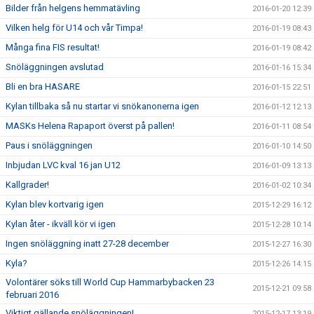
Bilder från helgens hemmatävling
2016-01-20 12:39
Vilken helg för U14 och vår Timpa!
2016-01-19 08:43
Många fina FIS resultat!
2016-01-19 08:42
Snöläggningen avslutad
2016-01-16 15:34
Bli en bra HASARE
2016-01-15 22:51
Kylan tillbaka så nu startar vi snökanonerna igen
2016-01-12 12:13
MASKs Helena Rapaport överst på pallen!
2016-01-11 08:54
Paus i snöläggningen
2016-01-10 14:50
Inbjudan LVC kval 16 jan U12
2016-01-09 13:13
Kallgrader!
2016-01-02 10:34
Kylan blev kortvarig igen
2015-12-29 16:12
Kylan åter - ikväll kör vi igen
2015-12-28 10:14
Ingen snöläggning inatt 27-28 december
2015-12-27 16:30
Kyla?
2015-12-26 14:15
Volontärer söks till World Cup Hammarbybacken 23
2015-12-21 09:58
februari 2016
Viktigt gällande snöläggningen!
2015-12-17 13:19