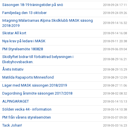
Säsongen 18-19 träningstider på snö
2018-09-24 17:11
Familjedag den 13 oktober
2018-09-24 09:26
Intagning Mälaröarnas Alpina Skidklubb MASK säsong
2018-09-14 16:32
2018-2019
Skistar All kort
2018-09-14 16:08
Nya krav på ledare i MASK
2018-09-11 20:38
PM Styrelsemöte 180828
2018-09-06 09:04
Skidlyftet bidrar till förbättrad belysningen i
2018-08-29 16:21
Ekebyhovsbacken.
Årets Initiativ
2018-08-29 15:29
Matilda Rapaports Minnesfond
2018-08-29 12:09
Läger med MASK säsongen 2018/2019
2018-08-27 11:06
Dagordning årsmöte säsongen 2017/2018
2018-08-02 08:32
ALPINGARAGET
2018-05-14 15:13
Sölden vecka 44 - information
2018-05-14 10:38
PM från vårens styrelsemöten
2018-05-07 09:00
Tack Johan!
2018-05-03 16:23