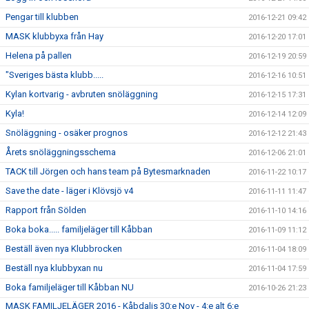
Pengar till klubben
2016-12-21 09:42
MASK klubbyxa från Hay
2016-12-20 17:01
Helena på pallen
2016-12-19 20:59
"Sveriges bästa klubb.....
2016-12-16 10:51
Kylan kortvarig - avbruten snöläggning
2016-12-15 17:31
Kyla!
2016-12-14 12:09
Snöläggning - osäker prognos
2016-12-12 21:43
Årets snöläggningsschema
2016-12-06 21:01
TACK till Jörgen och hans team på Bytesmarknaden
2016-11-22 10:17
Save the date - läger i Klövsjö v4
2016-11-11 11:47
Rapport från Sölden
2016-11-10 14:16
Boka boka..... familjeläger till Kåbban
2016-11-09 11:12
Beställ även nya Klubbrocken
2016-11-04 18:09
Beställ nya klubbyxan nu
2016-11-04 17:59
Boka familjeläger till Kåbban NU
2016-10-26 21:23
MASK FAMILJELÄGER 2016 - Kåbdalis 30:e Nov - 4:e alt 6:e