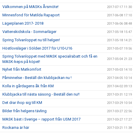
Välkommen på MASKs Årsmöte!
2017-07-17 11:30
Minnesfond för Matilda Rapaport
2017-06-08 17:10
Lägerplanen 2017- 2018
2017-06-06 08:48
Vattenskidskola - Sommarläger
2017-05-18 15:47
Spring Tolvanloppet nu till helgen!
2017-05-18 14:21
Höstlovsläger i Sölden 2017 för U10-U16
2017-05-07 19:56
Spring Tolvanloppet med MASK specialrabatt och få en
2017-05-04 21:23
MASK-keps på köpet!
Nyhet från Matkomfort
2017-05-03 14:10
Påminnelse - Beställ din klubbjackan nu !
2017-04-05 10:14
Kolla in gårdagens åk från KM
2017-04-02 09:13
Klubbjacka till nästa säsong - Beställ den nu!!
2017-03-31 12:19
Det drar ihop sig till KM
2017-03-29 10:54
Bilder från helgens tävling
2017-03-27 22:56
MASK bäst i Sverige – rapport från USM 2017
2017-03-27 17:27
Rockarna är här
2017-03-21 11:38