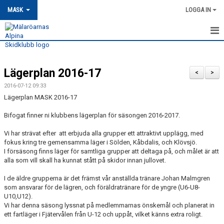
MASK
LOGGA IN
HEM
Lägerplan 2016-17
MASK-NYHETER
<
>
2016-07-12 09:33
OM MASK
Lägerplan MASK 2016-17
Bifogat finner ni klubbens lägerplan för säsongen 2016-2017.
MEDLEMSSKAP
Vi har strävat efter att erbjuda alla grupper ett attraktivt upplägg, med
KONTAKT
fokus kring tre gemensamma läger i Sölden, Kåbdalis, och Klövsjö.
I försäsong finns läger för samtliga grupper att deltaga på, och målet är att
TRÄNING
alla som vill skall ha kunnat stått på skidor innan jullovet.
I de äldre grupperna är det främst vår anställda tränare Johan Malmgren
TÄVLING
som ansvarar för de lägren, och föräldratränare för de yngre (U6-U8-
U10,U12).
MASK KALENDER
Vi har denna säsong lyssnat på medlemmarnas önskemål och planerat in
ett fartläger i Fjätervålen från U-12 och uppåt, vilket känns extra roligt.