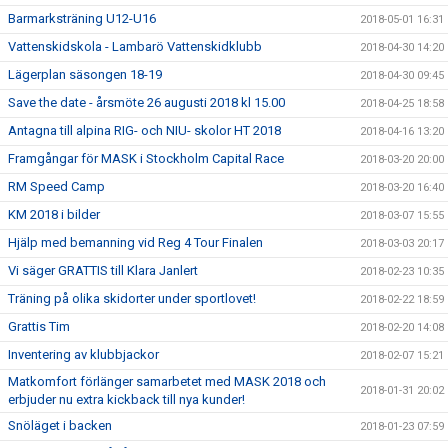
Barmarksträning U12-U16
2018-05-01 16:31
Vattenskidskola - Lambarö Vattenskidklubb
2018-04-30 14:20
Lägerplan säsongen 18-19
2018-04-30 09:45
Save the date - årsmöte 26 augusti 2018 kl 15.00
2018-04-25 18:58
Antagna till alpina RIG- och NIU- skolor HT 2018
2018-04-16 13:20
Framgångar för MASK i Stockholm Capital Race
2018-03-20 20:00
RM Speed Camp
2018-03-20 16:40
KM 2018 i bilder
2018-03-07 15:55
Hjälp med bemanning vid Reg 4 Tour Finalen
2018-03-03 20:17
Vi säger GRATTIS till Klara Janlert
2018-02-23 10:35
Träning på olika skidorter under sportlovet!
2018-02-22 18:59
Grattis Tim
2018-02-20 14:08
Inventering av klubbjackor
2018-02-07 15:21
Matkomfort förlänger samarbetet med MASK 2018 och
2018-01-31 20:02
erbjuder nu extra kickback till nya kunder!
Snöläget i backen
2018-01-23 07:59