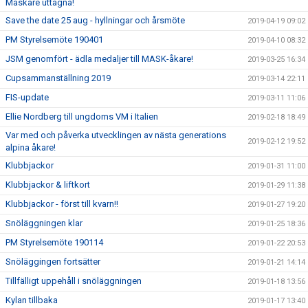
Maskare uttagna!
Save the date 25 aug - hyllningar och årsmöte
2019-04-19 09:02
PM Styrelsemöte 190401
2019-04-10 08:32
JSM genomfört - ädla medaljer till MASK-åkare!
2019-03-25 16:34
Cupsammanställning 2019
2019-03-14 22:11
FIS-update
2019-03-11 11:06
Ellie Nordberg till ungdoms VM i Italien
2019-02-18 18:49
Var med och påverka utvecklingen av nästa generations
2019-02-12 19:52
alpina åkare!
Klubbjackor
2019-01-31 11:00
Klubbjackor & liftkort
2019-01-29 11:38
Klubbjackor - först till kvarn!!
2019-01-27 19:20
Snöläggningen klar
2019-01-25 18:36
PM Styrelsemöte 190114
2019-01-22 20:53
Snöläggingen fortsätter
2019-01-21 14:14
Tillfälligt uppehåll i snöläggningen
2019-01-18 13:56
Kylan tillbaka
2019-01-17 13:40