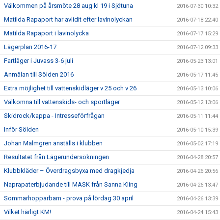
Välkommen på årsmöte 28 aug kl 19 i Sjötuna
2016-07-30 10:32
Matilda Rapaport har avlidit efter lavinolyckan
2016-07-18 22:40
Matilda Rapaport i lavinolycka
2016-07-17 15:29
Lägerplan 2016-17
2016-07-12 09:33
Fartläger i Juvass 3-6 juli
2016-05-23 13:01
Anmälan till Sölden 2016
2016-05-17 11:45
Extra möjlighet till vattenskidläger v 25 och v 26
2016-05-13 10:06
Välkomna till vattenskids- och sportläger
2016-05-12 13:06
Skidrock/kappa - Intresseförfrågan
2016-05-11 11:44
Inför Sölden
2016-05-10 15:39
Johan Malmgren anställs i klubben
2016-05-02 17:19
Resultatet från Lägerundersökningen
2016-04-28 20:57
Klubbkläder – Överdragsbyxa med dragkjedja
2016-04-26 20:56
Naprapaterbjudande till MASK från Sanna Kling
2016-04-26 13:47
Sommarhopparbarn - prova på lördag 30 april
2016-04-26 13:39
Vilket härligt KM!
2016-04-24 15:43