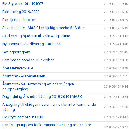
PM Styrelsemöte 191007
2019-11-10 19:10
Fakturering 2019/2020
2019-11-04 15:30
Familjedag i backen!
2019-10-07 08:39
Save the date - MASK familjeläger vecka 5 i Stöten
2019-10-02 15:19
Skidleasing bjuder in till valla & slip clinic
2019-09-25 09:13
Ny sponsor - Skidleasing i Bromma
2019-09-24 09:48
Tävlingsprogram
2019-09-16 21:43
Familjedag söndag 13 oktober
2019-08-30 13:38
Årets Initiativ 2019
2019-08-26 13:48
Årsmötet - Årsberättelsen
2019-08-20 17:31
Årsmötet 25/8-Avtackning av ledare! (Ingen
2019-08-18 19:14
gruppövergång)
Dagordning Årsmöte säsong 2018-2019 i MASK
2019-07-31 10:54
Antagning till skidgymnasium är nu klar inför kommande
2019-05-19 14:28
säsong
PM Styrelsemöte 190513
2019-05-17 08:47
Landslagstruppen för kommande säsong är klar - Tre
2019-05-09 10:47