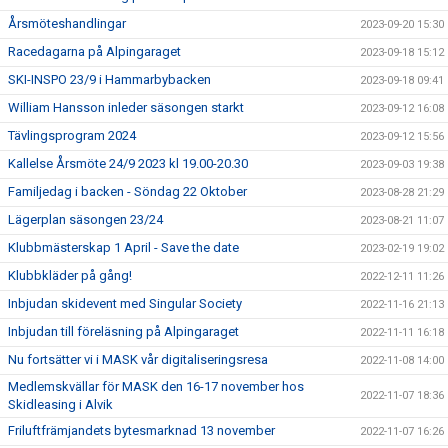
Årsmöteshandlingar
2023-09-20 15:30
Racedagarna på Alpingaraget
2023-09-18 15:12
SKI-INSPO 23/9 i Hammarbybacken
2023-09-18 09:41
William Hansson inleder säsongen starkt
2023-09-12 16:08
Tävlingsprogram 2024
2023-09-12 15:56
Kallelse Årsmöte 24/9 2023 kl 19.00-20.30
2023-09-03 19:38
Familjedag i backen - Söndag 22 Oktober
2023-08-28 21:29
Lägerplan säsongen 23/24
2023-08-21 11:07
Klubbmästerskap 1 April - Save the date
2023-02-19 19:02
Klubbkläder på gång!
2022-12-11 11:26
Inbjudan skidevent med Singular Society
2022-11-16 21:13
Inbjudan till föreläsning på Alpingaraget
2022-11-11 16:18
Nu fortsätter vi i MASK vår digitaliseringsresa
2022-11-08 14:00
Medlemskvällar för MASK den 16-17 november hos
2022-11-07 18:36
Skidleasing i Alvik
Friluftfrämjandets bytesmarknad 13 november
2022-11-07 16:26