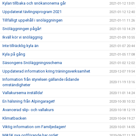
Kylan tillbaka och snökanonerna går
2021-01-12 13:01
Uppdaterat tävlingsprogram 2021
2021-01-12 12:40
Tillfälligt uppehåll i snöläggningen
2021-01-11 11:26
Snöläggningen pågår!
2021-01-10 14:29
Ikväll kör vi snöläggnig
2021-01-09 10:55
Inte tillräcklig kyla än
2021-01-07 20:44
Kyla på gång
2021-01-05 17:08
Säsongens Snöläggningsschema
2021-01-02 12:02
Uppdaterad information kring träningsverksamhet
2020-12-07 19:54
Information från styrelsen gällande rådande
2020-11-19 13:16
omständigheter
Vallakurserna inställda!
2020-11-01 14:24
En hälsning från Alpingaraget!
2020-10-30 10:32
Avancerad slip- och vallakurs
2020-10-18 12:19
Klimatbacken
2020-10-04 19:27
Viktig information om Familjedagen!
2020-10-01 14:05
MASK nya ordförande har ordet:
2020-09-27 11:33