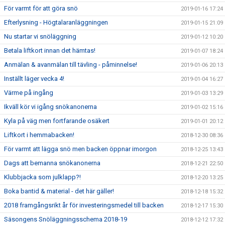
För varmt för att göra snö
2019-01-16 17:24
Efterlysning - Högtalaranläggningen
2019-01-15 21:09
Nu startar vi snöläggning
2019-01-12 10:20
Betala liftkort innan det hämtas!
2019-01-07 18:24
Anmälan & avanmälan till tävling - påminnelse!
2019-01-06 20:13
Inställt läger vecka 4!
2019-01-04 16:27
Värme på ingång
2019-01-03 13:29
Ikväll kör vi igång snökanonerna
2019-01-02 15:16
Kyla på väg men fortfarande osäkert
2019-01-01 20:12
Liftkort i hemmabacken!
2018-12-30 08:36
För varmt att lägga snö men backen öppnar imorgon
2018-12-25 13:43
Dags att bemanna snökanonerna
2018-12-21 22:50
Klubbjacka som julklapp?!
2018-12-20 13:25
Boka bantid & material - det här gäller!
2018-12-18 15:32
2018 framgångsrikt år för investeringsmedel till backen
2018-12-17 15:30
Säsongens Snöläggningsschema 2018-19
2018-12-12 17:32