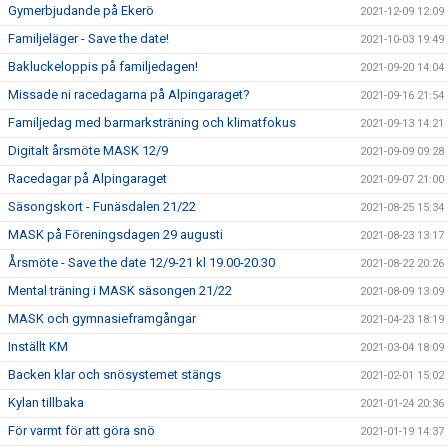
Gymerbjudande på Ekerö
2021-12-09 12:09
Familjeläger - Save the date!
2021-10-03 19:49
Bakluckeloppis på familjedagen!
2021-09-20 14:04
Missade ni racedagarna på Alpingaraget?
2021-09-16 21:54
Familjedag med barmarksträning och klimatfokus
2021-09-13 14:21
Digitalt årsmöte MASK 12/9
2021-09-09 09:28
Racedagar på Alpingaraget
2021-09-07 21:00
Säsongskort - Funäsdalen 21/22
2021-08-25 15:34
MASK på Föreningsdagen 29 augusti
2021-08-23 13:17
Årsmöte - Save the date 12/9-21 kl 19.00-20.30
2021-08-22 20:26
Mental träning i MASK säsongen 21/22
2021-08-09 13:09
MASK och gymnasieframgångar
2021-04-23 18:19
Inställt KM
2021-03-04 18:09
Backen klar och snösystemet stängs
2021-02-01 15:02
Kylan tillbaka
2021-01-24 20:36
För varmt för att göra snö
2021-01-19 14:37