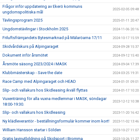
Frågor inför uppdatering av Ekerö kommuns
2025-02-05 09:48
ungdomspolitiska mål
Tävlingsprogram 2025
2025-01-11 20:47
Ungdomstävlingar i Stockholm 2025
2024-11-06 20:16
Friluftsfrämjandets Bytesmarknad på Mälaröarna 17/11
2024-10-17 15:59
Skidvårdskurs på Alpingaraget
2024-09-28 15:37
Dokument inför årsmötet
2024-09-12 15:40
Årsmöte säsong 2023/2024 i MASK
2024-09-04 17:39
Klubbmästerskap - Save the date
2024-03-25 19:31
Race Camp med Alpingaraget och HEAD
2024-01-31 09:01
Slip- och vallakurs hos Skidleasing ikväll flyttas
2024-01-17 10:20
Vuxenträning för alla vuxna medlemmar i MASK, söndagar
2023-12-12 10:38
18:00-19:30.
Slip- och vallakurs hos Skidleasing
2023-11-20 16:42
Ny klädleverantör - beställningsformulär kommer inom kort!
2023-11-02 13:46
William Hansson startar i Sölden
2023-10-27 11:07
Gratis lavinutbildning på Skidsport i Bromma
2023-10-26 11:27