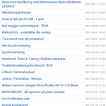
Börja träna skidåkning med Mälaröarnas Alpina Skidklubb
2017-03-17 10:59
på Ekerö!
Rekryteringskampanj
2017-03-17 10:58
Snart är det dax för KM - 1 april
2017-03-13 13:13
Nya snygga nummerlappar - TACK
2017-03-09 10:09
Matkomfort - underlättar din vardag
2017-03-07 18:53
”Ta kontroll över din prestation”
2017-03-07 10:33
Mer Sportlovsträning
2017-02-23 10:48
Sportlovsträning
2017-02-23 10:44
Randonné -Testa & Träning i Ekebyhovsbacken
2017-02-21 14:58
Föräldraföreläsning-8:e Mars kl 18:30
2017-02-17 11:31
Liftkort i hemmabacken!
2017-02-13 12:02
Jackor / Fartdräkter / Mössor
2017-02-09 10:51
William Hansson uttagen till inofficella VM för U16 åkare
2017-01-31 10:56
MATKOMFORT - vår sponsor på plats i backen
2017-01-31 10:45
Kort köldknäpp inatt
2017-01-27 15:19
Beställ klubbkläder
2017-01-25 19:44