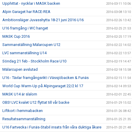
Upphittat - nycklar i MASK backen
2016-03-11 10:06
Alpin Garaget har RACE-REA
2016-03-08 13:10
Ambitionsläger Juvasshytta 18-21 juni 2016 U16
2016-02-26 13:42
U16 framgång i WC hanget
2016-02-25 21:53
MASK Cup 2016
2016-02-25 17:19
Sammanställning Mälarcupen U12
2016-02-22 14:02
LVC sammanställning U14
2016-02-22 13:57
Söndag 21 feb - Stockholm Race U10
2016-02-19 14:47
Mälarcupen avslutad
2016-02-18 15:58
U16 - Tävlar framgångsrikt i Vässjöbacken & Funäs
2016-02-15 11:54
World Cup Warm-Up på Alpingaraget 22/2 kl 17
2016-02-14 09:53
MASK U14 är slalom
2016-02-01 22:45
OBS! LVC kvalet U12 flyttat till vår backe
2016-01-29 15:02
Liftkort i hemmabacken
2016-01-26 08:42
Resultatsammanställning
2016-01-25 21:35
U16 Fartvecka i Funäs-Stabil insats från våra duktiga åkare
2016-01-20 21:48