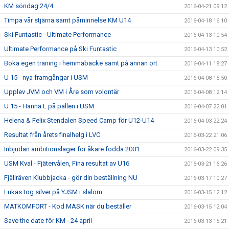
KM söndag 24/4
2016-04-21 09:12
Timpa vår stjärna samt påminnelse KM U14
2016-04-18 16:10
Ski Funtastic - Ultimate Performance
2016-04-13 10:54
Ultimate Performance på Ski Funtastic
2016-04-13 10:52
Boka egen träning i hemmabacke samt på annan ort
2016-04-11 18:27
U 15 - nya framgångar i USM
2016-04-08 15:50
Upplev JVM och VM i Åre som volontär
2016-04-08 12:14
U 15 - Hanna L på pallen i USM
2016-04-07 22:01
Helena & Felix Stendalen Speed Camp för U12-U14
2016-04-03 22:24
Resultat från årets finalhelg i LVC
2016-03-22 21:06
Inbjudan ambitionsläger för åkare födda 2001
2016-03-22 09:35
USM Kval - Fjätervålen, Fina resultat av U16
2016-03-21 16:26
Fjällräven Klubbjacka - gör din beställning NU
2016-03-17 10:27
Lukas tog silver på YJSM i slalom
2016-03-15 12:12
MATKOMFORT - Kod MASK när du beställer
2016-03-15 12:04
Save the date för KM - 24 april
2016-03-13 15:21