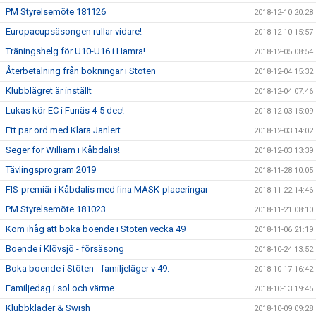
PM Styrelsemöte 181126
2018-12-10 20:28
Europacupsäsongen rullar vidare!
2018-12-10 15:57
Träningshelg för U10-U16 i Hamra!
2018-12-05 08:54
Återbetalning från bokningar i Stöten
2018-12-04 15:32
Klubblägret är inställt
2018-12-04 07:46
Lukas kör EC i Funäs 4-5 dec!
2018-12-03 15:09
Ett par ord med Klara Janlert
2018-12-03 14:02
Seger för William i Kåbdalis!
2018-12-03 13:39
Tävlingsprogram 2019
2018-11-28 10:05
FIS-premiär i Kåbdalis med fina MASK-placeringar
2018-11-22 14:46
PM Styrelsemöte 181023
2018-11-21 08:10
Kom ihåg att boka boende i Stöten vecka 49
2018-11-06 21:19
Boende i Klövsjö - försäsong
2018-10-24 13:52
Boka boende i Stöten - familjeläger v 49.
2018-10-17 16:42
Familjedag i sol och värme
2018-10-13 19:45
Klubbkläder & Swish
2018-10-09 09:28