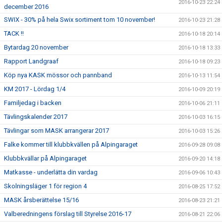
2016-10-23 22:24
december 2016
SWIX - 30% på hela Swix sortiment tom 10 november!
2016-10-23 21:28
TACK !!
2016-10-18 20:14
Bytardag 20 november
2016-10-18 13:33
Rapport Landgraaf
2016-10-18 09:23
Köp nya KASK mössor och pannband
2016-10-13 11:54
KM 2017 - Lördag 1/4
2016-10-09 20:19
Familjedag i backen
2016-10-06 21:11
Tävlingskalender 2017
2016-10-03 16:15
Tävlingar som MASK arrangerar 2017
2016-10-03 15:26
Falke kommer till klubbkvällen på Alpingaraget
2016-09-28 09:08
Klubbkvällar på Alpingaraget
2016-09-20 14:18
Matkasse - underlätta din vardag
2016-09-06 10:43
Skolningsläger 1 för region 4
2016-08-25 17:52
MASK årsberättelse 15/16
2016-08-23 21:21
Valberedningens förslag till Styrelse 2016-17
2016-08-21 22:06