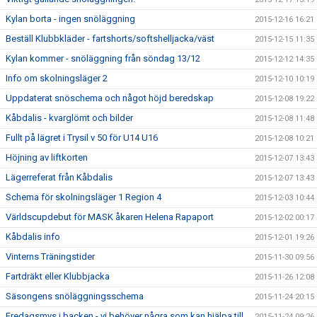
Kylan borta - ingen snöläggning
2015-12-16 16:21
Beställ Klubbkläder - fartshorts/softshelljacka/väst
2015-12-15 11:35
Kylan kommer - snöläggning från söndag 13/12
2015-12-12 14:35
Info om skolningsläger 2
2015-12-10 10:19
Uppdaterat snöschema och något höjd beredskap
2015-12-08 19:22
Kåbdalis - kvarglömt och bilder
2015-12-08 11:48
Fullt på lägret i Trysil v 50 för U14 U16
2015-12-08 10:21
Höjning av liftkorten
2015-12-07 13:43
Lägerreferat från Kåbdalis
2015-12-07 13:43
Schema för skolningsläger 1 Region 4
2015-12-03 10:44
Världscupdebut för MASK åkaren Helena Rapaport
2015-12-02 00:17
Kåbdalis info
2015-12-01 19:26
Vinterns Träningstider
2015-11-30 09:56
Fartdräkt eller Klubbjacka
2015-11-26 12:08
Säsongens snöläggningsschema
2015-11-24 20:15
Fredagsmys i backen - vi behöver några som kan hjälpa till
2015-11-24 09:26