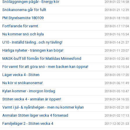
Snöläggningen pågår - Energy kör
2018-01-22 14:58
Snökanonerna går för fullt
2018-01-21 12:39
PM Styrelsemöte 180109
2018-01-18 19:00
Fortfarande för varmt
2018-01-17 17:04
Nu kommer snö och kyla
2018-01-16 15:54
U10 - Inställd tävling...och ny tävling!
2018-01-14 21:27
Härliga nyheter - träningen kan börja!
2018-01-11 23:07
MASK-buff till förmån för Matildas Minnesfond
2018-01-10 20:40
För varmt för att göra snö - men backen kan öppna!
2018-01-10 15:54
Läger vecka 4 - Stöten
2018-01-09 17:20
Nu kör vi snökanonerna!
2018-01-06 11:49
Kylan kommer - imorgon lördag
2018-01-05 10:47
Stöten vecka 4 - anmälan är öppen!
2018-01-04 16:55
Varmt i jul- & nyårshelgen - men nu kommer kylan
2018-01-03 21:50
Anmälan Stöten läger vecka 4 försenad
2018-01-02 17:13
Familjeläger 2 - Stöten vecka 4
2017-12-30 21:53