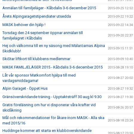
Anmälan till familjeläger - Kåbdalis 3-6 december 2015
2015-09-25 12:52
Årets Alpingaragetstipendiater utsedda
2015-09-22 19:22
MASK behöver din hjälp !
2015-09-22 14:34
Torsdag den 24 september öppnar anmälan till
2015-09-20 22:37
familjelägret i Kåbdalis
Hej och välkomna till en ny säsong med Mälaröarnas Alpina
2015-09-15 11:51
Skidklubb!
SkiStar liftkort till klubbens medlemmar
2015-09-09 10:40
MASK FAMILJELÄGER 2015 - Kåbdalis 3-6 december 2015
2015-08-28 19:10
Låt vår sponsor Matkomfort hjälpa till med
2015-08-27 20:02
vardagsmiddagarna!
Alpin Garaget - Öppet Hus
2015-08-27 19:32
Gränsöverskridande träning - Upptaktsträff 30 aug kl 9.30
2015-08-27 19:30
Gratis föreläsning om hur vi disponerar våra krafter vid
2015-08-26 20:57
skidåkning
Mål och rekommendationer för åkare inom MASK - Alla ska
2015-08-18 23:24
med 2015/16
Huddinge kommer att starta en klubböverskridande
2015-08-17 23:50