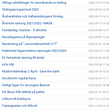
Viktiga utbildningar för anordnande av tävling
2022-10-13 19:52
Tävlingsprogrammet 2023
2022-09-25 15:33
Årsberättelse och Valberedningens förslag
2022-09-19 16:12
Årsmöte säsong 2021/2022 i MASK
2022-09-12 14:50
Familjedag i backen - 9 oktober
2022-09-08 13:01
Racedagarna på Alpingaraget
2022-09-05 15:02
Nysatsning på ”Juniorverksamhet U17”
2022-05-31 10:28
Preliminärt lägerschema säsongen 2022/2023
2022-05-23 11:39
En fantastisk säsong till ända!
2022-05-22 20:25
Inför KM
2022-03-28 17:03
Klubbmästerskap 2 April - Save the date!
2022-03-10 10:25
Stockholm Capital Race
2022-03-09 12:11
Härligt läger för de yngsta åkarna!
2022-02-03 18:38
FIS åkare från MASK på pallen
2022-01-16 20:01
Liftkort till klubbpris
2021-12-12 20:33
Träningsstart och liftkort!
2021-12-09 12:14