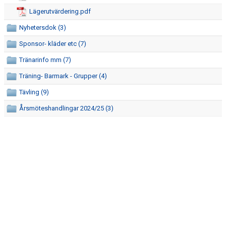
KONTAKT
Lägerutvärdering.pdf
TRÄNING
Nyhetersdok (3)
Sponsor- kläder etc (7)
TÄVLING
Tränarinfo mm (7)
MASK KALENDER
Träning- Barmark - Grupper (4)
BILDGALLERI
Tävling (9)
Årsmöteshandlingar 2024/25 (3)
SPONSORER & PARTNERS
KLUBBKLÄDER
MATILDA RAPAPORT MINNESFOND