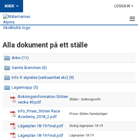
MASK
LOGGA IN
HEM
Alla dokument på ett ställe
MASK-NYHETER
OM MASK
Arkiv (11)
Gamla årsmöten (6)
KLUBBINFO
Info fr styrelse (verksamhet etc) (9)
FÖRENINGSSTRUKTUR
Lägermapp (5)
Bokningsinformation Stöten
ALLA DOKUMENT PÅ ETT STÄLLE
Stöten - bokningsinfo
vecka 49.pdf
INTEGRITETSPOLICY
Info_Priser_Stöten Race
Priser Stöten familjeläger
Academy_2018_2.pdf
MEDLEMSSKAP
Lägerplan 18-19 Final.pdf
Slutlig lägerplan 18-19
Lägerplan 18-19 Final.pdf
Lägerplan 18-19